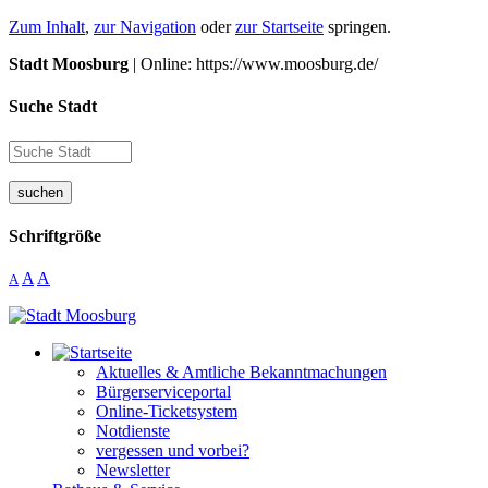
Zum Inhalt
,
zur Navigation
oder
zur Startseite
springen.
Stadt Moosburg
| Online: https://www.moosburg.de/
Suche Stadt
suchen
Schriftgröße
A
A
A
Aktuelles & Amtliche Bekanntmachungen
Bürgerserviceportal
Online-Ticketsystem
Notdienste
vergessen und vorbei?
Newsletter