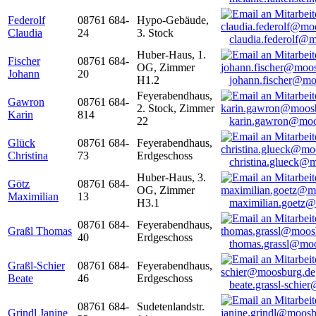
Federolf
08761 684-
Hypo-Gebäude,
Claudia
24
3. Stock
claudia.federolf@
Huber-Haus, 1.
Fischer
08761 684-
OG, Zimmer
Johann
20
H1.2
johann.fischer@mo
Feyerabendhaus,
Gawron
08761 684-
2. Stock, Zimmer
Karin
814
22
karin.gawron@moo
Glück
08761 684-
Feyerabendhaus,
Christina
73
Erdgeschoss
christina.glueck@
Huber-Haus, 3.
Götz
08761 684-
OG, Zimmer
Maximilian
13
H3.1
maximilian.goetz
08761 684-
Feyerabendhaus,
Graßl Thomas
40
Erdgeschoss
thomas.grassl@mo
Graßl-Schier
08761 684-
Feyerabendhaus,
Beate
46
Erdgeschoss
beate.grassl-schi
08761 684-
Sudetenlandstr.
Grindl Janine