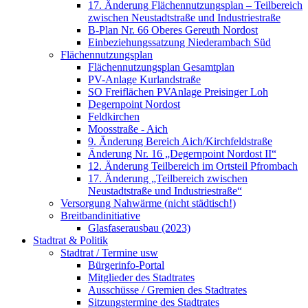
17. Änderung Flächennutzungsplan – Teilbereich
zwischen Neustadtstraße und Industriestraße
B-Plan Nr. 66 Oberes Gereuth Nordost
Einbeziehungssatzung Niederambach Süd
Flächennutzungsplan
Flächennutzungsplan Gesamtplan
PV-Anlage Kurlandstraße
SO Freiflächen PV­Anlage Preisinger Loh
Degernpoint Nordost
Feldkirchen
Moosstraße - Aich
9. Änderung Bereich Aich/Kirchfeldstraße
Änderung Nr. 16 „Degernpoint Nordost II“
12. Änderung Teilbereich im Ortsteil Pfrombach
17. Änderung „Teilbereich zwischen
Neustadtstraße und Industriestraße“
Versorgung Nahwärme (nicht städtisch!)
Breitbandinitiative
Glasfaserausbau (2023)
Stadtrat & Politik
Stadtrat / Termine usw
Bürgerinfo-Portal
Mitglieder des Stadtrates
Ausschüsse / Gremien des Stadtrates
Sitzungstermine des Stadtrates