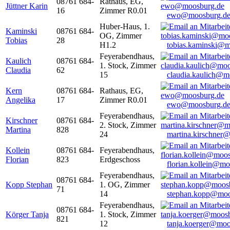
08761 684-
Rathaus, EG,
Jüttner Karin
16
Zimmer R0.01
ewo@moosburg.d
Huber-Haus, 1.
Kaminski
08761 684-
OG, Zimmer
Tobias
28
H1.2
tobias.kaminski@m
Feyerabendhaus,
Kaulich
08761 684-
1. Stock, Zimmer
Claudia
62
15
claudia.kaulich@m
Kern
08761 684-
Rathaus, EG,
Angelika
17
Zimmer R0.01
ewo@moosburg.d
Feyerabendhaus,
Kirschner
08761 684-
2. Stock, Zimmer
Martina
828
24
martina.kirschner
Kollein
08761 684-
Feyerabendhaus,
Florian
823
Erdgeschoss
florian.kollein@m
Feyerabendhaus,
08761 684-
Kopp Stephan
1. OG, Zimmer
71
14
stephan.kopp@moo
Feyerabendhaus,
08761 684-
Körger Tanja
1. Stock, Zimmer
821
12
tanja.koerger@moo