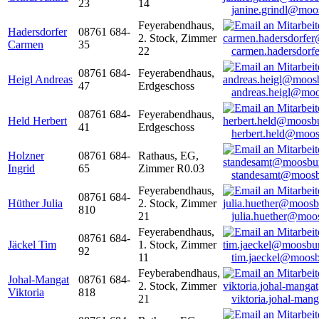
23
14
janine.grindl@moo
Feyerabendhaus,
Hadersdorfer
08761 684-
2. Stock, Zimmer
Carmen
35
22
carmen.hadersdor
08761 684-
Feyerabendhaus,
Heigl Andreas
47
Erdgeschoss
andreas.heigl@moo
08761 684-
Feyerabendhaus,
Held Herbert
41
Erdgeschoss
herbert.held@moos
Holzner
08761 684-
Rathaus, EG,
Ingrid
65
Zimmer R0.03
standesamt@moosb
Feyerabendhaus,
08761 684-
Hüther Julia
2. Stock, Zimmer
810
21
julia.huether@moo
Feyerabendhaus,
08761 684-
Jäckel Tim
1. Stock, Zimmer
92
11
tim.jaeckel@moosb
Feyberabendhaus,
Johal-Mangat
08761 684-
2. Stock, Zimmer
Viktoria
818
21
viktoria.johal-ma