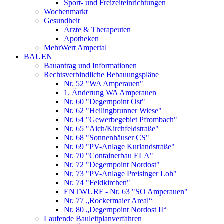
Sport- und Freizeiteinrichtungen
Wochenmarkt
Gesundheit
Ärzte & Therapeuten
Apotheken
MehrWert Ampertal
BAUEN
Bauantrag und Informationen
Rechtsverbindliche Bebauungspläne
Nr. 52 "WA Amperauen"
1. Änderung WA Amperauen
Nr. 60 "Degernpoint Ost"
Nr. 62 "Heilingbrunner Wiese"
Nr. 64 "Gewerbegebiet Pfrombach"
Nr. 65 "Aich/Kirchfeldstraße"
Nr. 68 "Sonnenhäuser CS"
Nr. 69 "PV-Anlage Kurlandstraße"
Nr. 70 "Containerbau ELA"
Nr. 72 "Degernpoint Nordost"
Nr. 73 "PV-Anlage Preisinger Loh"
Nr. 74 "Feldkirchen"
ENTWURF - Nr. 63 "SO Amperauen"
Nr. 77 „Rockermaier Areal“
Nr. 80 „Degernpoint Nordost II“
Laufende Bauleitplanverfahren