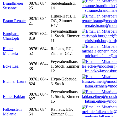
Brandlmeier
08761 684-
Sudetenlandstr.
Susanne
25
14
susanne.brandlme
Huber-Haus, 1.
08761 684-
Braun Renate
OG, Zimmer
21
H1.1
renate.braun@moo
Feyerabendhaus,
Burghard
08761 684-
1. Stock, Zimmer
Christoph
819
11
christoph.burghar
Ebner
08761 684-
Rathaus, EG,
Michaela
52
Zimmer G1.1
michaela.ebner@m
Feyerabendhaus,
08761 684-
Ecke Lea
1. Stock, Zimmer
38
12
lea.ecke@moosbur
08761 684-
Hypo-Gebäude,
Eichner Laura
824
3. Stock
laura.eichner@moo
Feyerabendhaus,
08761 684-
Eitner Fabian
1. Stock, Zimmer
827
15
fabian.eitner@moo
Falkenstein
08761 684-
Rathaus, EG,
Melanie
54
Zimmer G1.1
melanie.falkenste