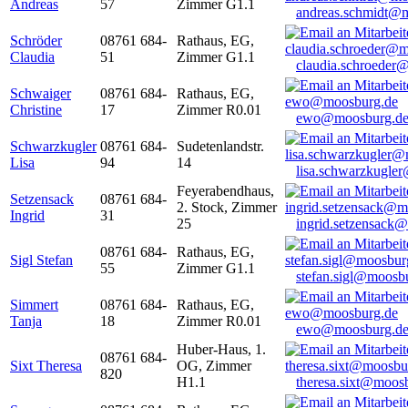
Andreas
57
Zimmer G1.1
andreas.schmidt@
Schröder
08761 684-
Rathaus, EG,
Claudia
51
Zimmer G1.1
claudia.schroeder
Schwaiger
08761 684-
Rathaus, EG,
Christine
17
Zimmer R0.01
ewo@moosburg.d
Schwarzkugler
08761 684-
Sudetenlandstr.
Lisa
94
14
lisa.schwarzkugle
Feyerabendhaus,
Setzensack
08761 684-
2. Stock, Zimmer
Ingrid
31
25
ingrid.setzensack
08761 684-
Rathaus, EG,
Sigl Stefan
55
Zimmer G1.1
stefan.sigl@moosb
Simmert
08761 684-
Rathaus, EG,
Tanja
18
Zimmer R0.01
ewo@moosburg.d
Huber-Haus, 1.
08761 684-
Sixt Theresa
OG, Zimmer
820
H1.1
theresa.sixt@moos