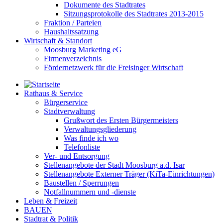
Dokumente des Stadtrates
Sitzungsprotokolle des Stadtrates 2013-2015
Fraktion / Parteien
Haushaltssatzung
Wirtschaft & Standort
Moosburg Marketing eG
Firmenverzeichnis
Fördernetzwerk für die Freisinger Wirtschaft
Rathaus & Service
Bürgerservice
Stadtverwaltung
Grußwort des Ersten Bürgermeisters
Verwaltungsgliederung
Was finde ich wo
Telefonliste
Ver- und Entsorgung
Stellenangebote der Stadt Moosburg a.d. Isar
Stellenangebote Externer Träger (KiTa-Einrichtungen)
Baustellen / Sperrungen
Notfallnummern und -dienste
Leben & Freizeit
BAUEN
Stadtrat & Politik