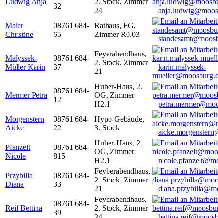
Ludwig Anja
2. Stock, Zimmer
32
24
anja.ludwig@moos
Maier
08761 684-
Rathaus, EG,
Christine
65
Zimmer R0.03
standesamt@moosb
Feyerabendhaus,
Malyssek-
08761 684-
2. Stock, Zimmer
Müller Karin
37
karin.malyssek-
21
mueller@moosburg.
Huber-Haus, 2.
08761 684-
Mermer Petra
OG, Zimmer
12
H2.1
petra.mermer@moo
Morgenstern
08761 684-
Hypo-Gebäude,
Aicke
22
3. Stock
aicke.morgenster
Huber-Haus, 2.
Pfanzelt
08761 684-
OG, Zimmer
Nicole
815
H2.1
nicole.pfanzelt@m
Feyberabendhaus,
Przybilla
08761 684-
2. Stock, Zimmer
Diana
33
21
diana.przybilla@m
Feyerabendhaus,
08761 684-
Reif Bettina
2. Stock, Zimmer
39
24
bettina.reif@moosb