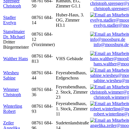
Sprenger
08761 684-
Rathaus, EG,
Christoph
50
Zimmer G1.1
christoph.sprenge
Huber-Haus, 3.
Stadler
08761 684-
OG, Zimmer
Evelyn
14
H3.1
evelyn.stadler@mo
Stanglmaier
08761 684-
Dr. Michael
12
Dritter
(Vorzimmer)
info@moosburg.de
Bürgermeister
08761 684-
Walther Hans
VHS Gebäude
813
hans.walther@moo
Wiesheu
08761 684-
Feyerabendhaus,
Sabine
44
Erdgeschoss
sabine.wiesheu@m
Feyerabendhaus,
Wimmer
08761 684-
2. Stock, Zimmer
Christoph
36
23
christoph.wimmer
Feyerabendhaus,
Winterling
08761 684-
1. Stock, Zimmer
Robert
93
11
robert.winterling
Zeiler
08761 684-
Sudetenlandstraße
Angelika
96
14