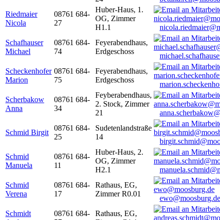
Huber-Haus, 1.
Riedmaier
08761 684-
OG, Zimmer
Nicola
27
H1.1
nicola.riedmaier@
Schafhauser
08761 684-
Feyerabendhaus,
Michael
74
Erdgeschoss
michael.schafhaus
Scheckenhofer
08761 684-
Feyerabendhaus,
Marion
75
Erdgeschoss
marion.scheckenh
Feyberabendhaus,
Scherbakow
08761 684-
2. Stock, Zimmer
Anna
34
21
anna.scherbakow@
08761 684-
Sudetenlandstraße
Schmid Birgit
25
14
birgit.schmid@moo
Huber-Haus, 2.
Schmid
08761 684-
OG, Zimmer
Manuela
11
H2.1
manuela.schmid@m
Schmid
08761 684-
Rathaus, EG,
Verena
17
Zimmer R0.01
ewo@moosburg.d
Schmidt
08761 684-
Rathaus, EG,