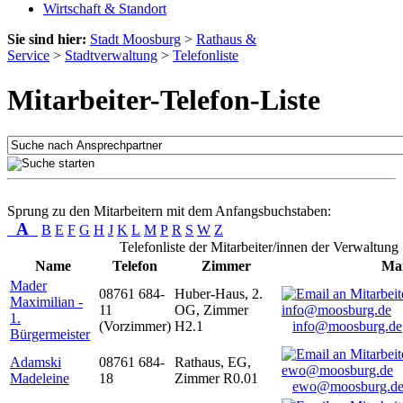
Wirtschaft & Standort
Sie sind hier:
Stadt Moosburg
>
Rathaus &
Service
>
Stadtverwaltung
>
Telefonliste
Mitarbeiter-Telefon-Liste
Sprung zu den Mitarbeitern mit dem Anfangsbuchstaben:
A
B
E
F
G
H
J
K
L
M
P
R
S
W
Z
Telefonliste der Mitarbeiter/innen der Verwaltung
Name
Telefon
Zimmer
Mai
Mader
08761 684-
Huber-Haus, 2.
Maximilian -
11
OG, Zimmer
1.
(Vorzimmer)
H2.1
info@moosburg.de
Bürgermeister
Adamski
08761 684-
Rathaus, EG,
Madeleine
18
Zimmer R0.01
ewo@moosburg.d