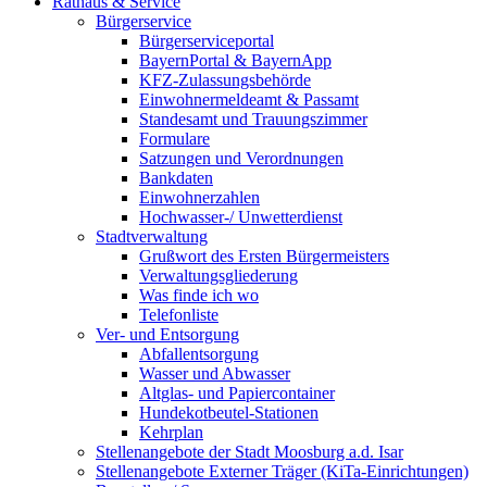
Rathaus & Service
Bürgerservice
Bürgerserviceportal
BayernPortal & BayernApp
KFZ-Zulassungsbehörde
Einwohnermeldeamt & Passamt
Standesamt und Trauungszimmer
Formulare
Satzungen und Verordnungen
Bankdaten
Einwohnerzahlen
Hochwasser-/ Unwetterdienst
Stadtverwaltung
Grußwort des Ersten Bürgermeisters
Verwaltungsgliederung
Was finde ich wo
Telefonliste
Ver- und Entsorgung
Abfallentsorgung
Wasser und Abwasser
Altglas- und Papiercontainer
Hundekotbeutel-Stationen
Kehrplan
Stellenangebote der Stadt Moosburg a.d. Isar
Stellenangebote Externer Träger (KiTa-Einrichtungen)