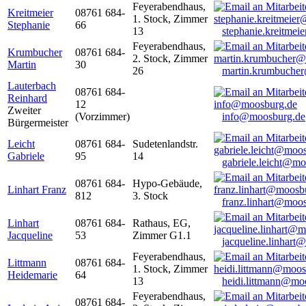
Feyerabendhaus,
Kreitmeier
08761 684-
1. Stock, Zimmer
Stephanie
66
13
stephanie.kreitme
Feyerabendhaus,
Krumbucher
08761 684-
2. Stock, Zimmer
Martin
30
26
martin.krumbuche
Lauterbach
08761 684-
Reinhard
12
Zweiter
(Vorzimmer)
info@moosburg.de
Bürgermeister
Leicht
08761 684-
Sudetenlandstr.
Gabriele
95
14
gabriele.leicht@m
08761 684-
Hypo-Gebäude,
Linhart Franz
812
3. Stock
franz.linhart@moo
Linhart
08761 684-
Rathaus, EG,
Jacqueline
53
Zimmer G1.1
jacqueline.linhart
Feyerabendhaus,
Littmann
08761 684-
1. Stock, Zimmer
Heidemarie
64
13
heidi.littmann@mo
Feyerabendhaus,
08761 684-