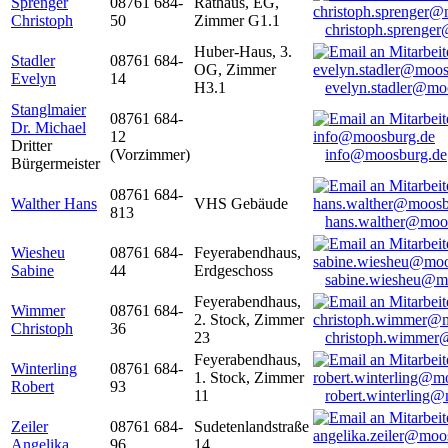
Sprenger
08761 684-
Rathaus, EG,
Christoph
50
Zimmer G1.1
christoph.sprenge
Huber-Haus, 3.
Stadler
08761 684-
OG, Zimmer
Evelyn
14
H3.1
evelyn.stadler@mo
Stanglmaier
08761 684-
Dr. Michael
12
Dritter
(Vorzimmer)
info@moosburg.de
Bürgermeister
08761 684-
Walther Hans
VHS Gebäude
813
hans.walther@moo
Wiesheu
08761 684-
Feyerabendhaus,
Sabine
44
Erdgeschoss
sabine.wiesheu@m
Feyerabendhaus,
Wimmer
08761 684-
2. Stock, Zimmer
Christoph
36
23
christoph.wimmer
Feyerabendhaus,
Winterling
08761 684-
1. Stock, Zimmer
Robert
93
11
robert.winterling
Zeiler
08761 684-
Sudetenlandstraße
Angelika
96
14