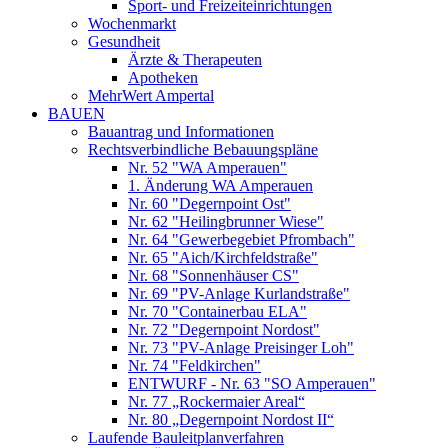
Sport- und Freizeiteinrichtungen
Wochenmarkt
Gesundheit
Ärzte & Therapeuten
Apotheken
MehrWert Ampertal
BAUEN
Bauantrag und Informationen
Rechtsverbindliche Bebauungspläne
Nr. 52 "WA Amperauen"
1. Änderung WA Amperauen
Nr. 60 "Degernpoint Ost"
Nr. 62 "Heilingbrunner Wiese"
Nr. 64 "Gewerbegebiet Pfrombach"
Nr. 65 "Aich/Kirchfeldstraße"
Nr. 68 "Sonnenhäuser CS"
Nr. 69 "PV-Anlage Kurlandstraße"
Nr. 70 "Containerbau ELA"
Nr. 72 "Degernpoint Nordost"
Nr. 73 "PV-Anlage Preisinger Loh"
Nr. 74 "Feldkirchen"
ENTWURF - Nr. 63 "SO Amperauen"
Nr. 77 „Rockermaier Areal“
Nr. 80 „Degernpoint Nordost II“
Laufende Bauleitplanverfahren