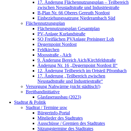
17. Änderung Flächennutzungsplan – Teilbereich
zwischen Neustadtstraße und Industriestraße
B-Plan Nr. 66 Oberes Gereuth Nordost
Einbeziehungssatzung Niederambach Süd
Flächennutzungsplan
Flächennutzungsplan Gesamtplan
PV-Anlage Kurlandstraße
SO Freiflächen PV­Anlage Preisinger Loh
Degernpoint Nordost
Feldkirchen
Moosstraße - Aich
9. Änderung Bereich Aich/Kirchfeldstraße
Änderung Nr. 16 „Degernpoint Nordost II“
12. Änderung Teilbereich im Ortsteil Pfrombach
17. Änderung „Teilbereich zwischen
Neustadtstraße und Industriestraße“
Versorgung Nahwärme (nicht städtisch!)
Breitbandinitiative
Glasfaserausbau (2023)
Stadtrat & Politik
Stadtrat / Termine usw
Bürgerinfo-Portal
Mitglieder des Stadtrates
Ausschüsse / Gremien des Stadtrates
Sitzungstermine des Stadtrates