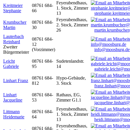
Feyerabendhaus,
Kreitmeier
08761 684-
1. Stock, Zimmer
Stephanie
66
13
stephanie.kreitme
Feyerabendhaus,
Krumbucher
08761 684-
2. Stock, Zimmer
Martin
30
26
martin.krumbuche
Lauterbach
08761 684-
Reinhard
12
Zweiter
(Vorzimmer)
info@moosburg.de
Bürgermeister
Leicht
08761 684-
Sudetenlandstr.
Gabriele
95
14
gabriele.leicht@m
08761 684-
Hypo-Gebäude,
Linhart Franz
812
3. Stock
franz.linhart@moo
Linhart
08761 684-
Rathaus, EG,
Jacqueline
53
Zimmer G1.1
jacqueline.linhart
Feyerabendhaus,
Littmann
08761 684-
1. Stock, Zimmer
Heidemarie
64
13
heidi.littmann@mo
Feyerabendhaus,
08761 684-