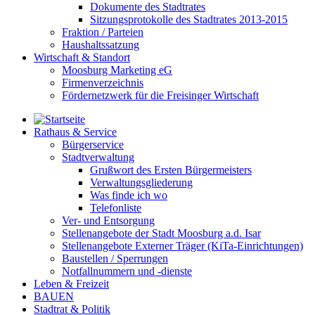
Dokumente des Stadtrates
Sitzungsprotokolle des Stadtrates 2013-2015
Fraktion / Parteien
Haushaltssatzung
Wirtschaft & Standort
Moosburg Marketing eG
Firmenverzeichnis
Fördernetzwerk für die Freisinger Wirtschaft
Rathaus & Service
Bürgerservice
Stadtverwaltung
Grußwort des Ersten Bürgermeisters
Verwaltungsgliederung
Was finde ich wo
Telefonliste
Ver- und Entsorgung
Stellenangebote der Stadt Moosburg a.d. Isar
Stellenangebote Externer Träger (KiTa-Einrichtungen)
Baustellen / Sperrungen
Notfallnummern und -dienste
Leben & Freizeit
BAUEN
Stadtrat & Politik