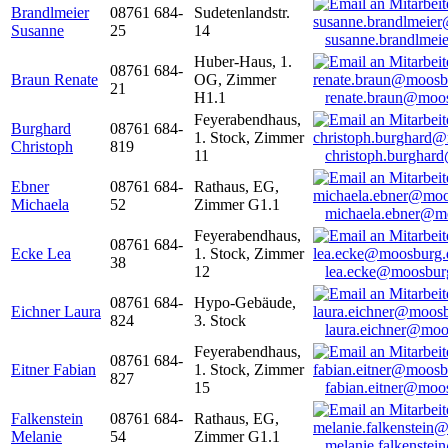
Brandlmeier
08761 684-
Sudetenlandstr.
Susanne
25
14
susanne.brandlme
Huber-Haus, 1.
08761 684-
Braun Renate
OG, Zimmer
21
H1.1
renate.braun@moo
Feyerabendhaus,
Burghard
08761 684-
1. Stock, Zimmer
Christoph
819
11
christoph.burghar
Ebner
08761 684-
Rathaus, EG,
Michaela
52
Zimmer G1.1
michaela.ebner@m
Feyerabendhaus,
08761 684-
Ecke Lea
1. Stock, Zimmer
38
12
lea.ecke@moosbur
08761 684-
Hypo-Gebäude,
Eichner Laura
824
3. Stock
laura.eichner@moo
Feyerabendhaus,
08761 684-
Eitner Fabian
1. Stock, Zimmer
827
15
fabian.eitner@moo
Falkenstein
08761 684-
Rathaus, EG,
Melanie
54
Zimmer G1.1
melanie.falkenste