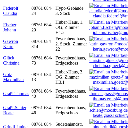
Federolf
08761 684-
Hypo-Gebäude,
Claudia
24
3. Stock
claudia.federolf@
Huber-Haus, 1.
Fischer
08761 684-
OG, Zimmer
Johann
20
H1.2
johann.fischer@mo
Feyerabendhaus,
Gawron
08761 684-
2. Stock, Zimmer
Karin
814
22
karin.gawron@moo
Glück
08761 684-
Feyerabendhaus,
Christina
73
Erdgeschoss
christina.glueck@
Huber-Haus, 3.
Götz
08761 684-
OG, Zimmer
Maximilian
13
H3.1
maximilian.goetz
08761 684-
Feyerabendhaus,
Graßl Thomas
40
Erdgeschoss
thomas.grassl@mo
Graßl-Schier
08761 684-
Feyerabendhaus,
Beate
46
Erdgeschoss
beate.grassl-schi
08761 684-
Sudetenlandstr.
Grindl Janine