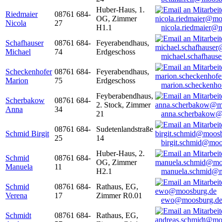
Huber-Haus, 1.
Riedmaier
08761 684-
OG, Zimmer
Nicola
27
H1.1
nicola.riedmaier@
Schafhauser
08761 684-
Feyerabendhaus,
Michael
74
Erdgeschoss
michael.schafhaus
Scheckenhofer
08761 684-
Feyerabendhaus,
Marion
75
Erdgeschoss
marion.scheckenh
Feyberabendhaus,
Scherbakow
08761 684-
2. Stock, Zimmer
Anna
34
21
anna.scherbakow@
08761 684-
Sudetenlandstraße
Schmid Birgit
25
14
birgit.schmid@moo
Huber-Haus, 2.
Schmid
08761 684-
OG, Zimmer
Manuela
11
H2.1
manuela.schmid@m
Schmid
08761 684-
Rathaus, EG,
Verena
17
Zimmer R0.01
ewo@moosburg.d
Schmidt
08761 684-
Rathaus, EG,