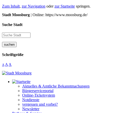
Zum Inhalt
,
zur Navigation
oder
zur Startseite
springen.
Stadt Moosburg
| Online: https://www.moosburg.de/
Suche Stadt
suchen
Schriftgröße
A
A
A
Aktuelles & Amtliche Bekanntmachungen
Bürgerserviceportal
Online-Ticketsystem
Notdienste
vergessen und vorbei?
Newsletter