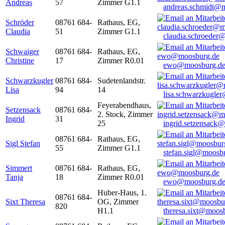
Andreas
57
Zimmer G1.1
andreas.schmidt@
Schröder
08761 684-
Rathaus, EG,
Claudia
51
Zimmer G1.1
claudia.schroeder
Schwaiger
08761 684-
Rathaus, EG,
Christine
17
Zimmer R0.01
ewo@moosburg.d
Schwarzkugler
08761 684-
Sudetenlandstr.
Lisa
94
14
lisa.schwarzkugle
Feyerabendhaus,
Setzensack
08761 684-
2. Stock, Zimmer
Ingrid
31
25
ingrid.setzensack
08761 684-
Rathaus, EG,
Sigl Stefan
55
Zimmer G1.1
stefan.sigl@moosb
Simmert
08761 684-
Rathaus, EG,
Tanja
18
Zimmer R0.01
ewo@moosburg.d
Huber-Haus, 1.
08761 684-
Sixt Theresa
OG, Zimmer
820
H1.1
theresa.sixt@moos