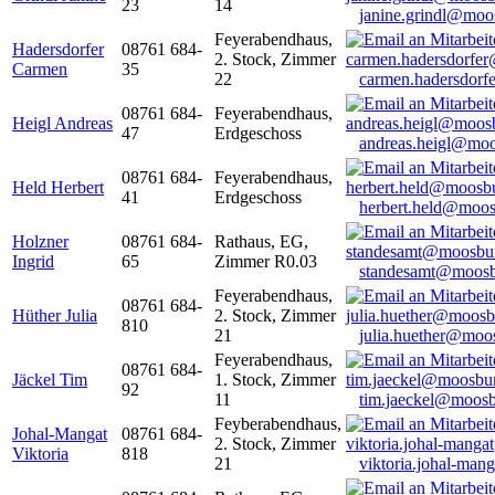
23
14
janine.grindl@moo
Feyerabendhaus,
Hadersdorfer
08761 684-
2. Stock, Zimmer
Carmen
35
22
carmen.hadersdor
08761 684-
Feyerabendhaus,
Heigl Andreas
47
Erdgeschoss
andreas.heigl@moo
08761 684-
Feyerabendhaus,
Held Herbert
41
Erdgeschoss
herbert.held@moos
Holzner
08761 684-
Rathaus, EG,
Ingrid
65
Zimmer R0.03
standesamt@moosb
Feyerabendhaus,
08761 684-
Hüther Julia
2. Stock, Zimmer
810
21
julia.huether@moo
Feyerabendhaus,
08761 684-
Jäckel Tim
1. Stock, Zimmer
92
11
tim.jaeckel@moosb
Feyberabendhaus,
Johal-Mangat
08761 684-
2. Stock, Zimmer
Viktoria
818
21
viktoria.johal-ma