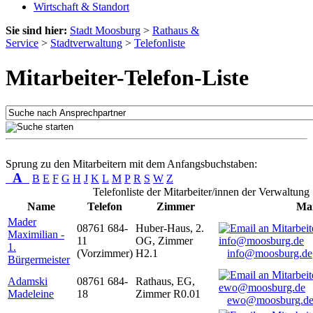
Wirtschaft & Standort
Sie sind hier:
Stadt Moosburg
>
Rathaus &
Service
>
Stadtverwaltung
>
Telefonliste
Mitarbeiter-Telefon-Liste
Sprung zu den Mitarbeitern mit dem Anfangsbuchstaben:
A
B
E
F
G
H
J
K
L
M
P
R
S
W
Z
Telefonliste der Mitarbeiter/innen der Verwaltung
Name
Telefon
Zimmer
Mai
Mader
08761 684-
Huber-Haus, 2.
Maximilian -
11
OG, Zimmer
1.
(Vorzimmer)
H2.1
info@moosburg.de
Bürgermeister
Adamski
08761 684-
Rathaus, EG,
Madeleine
18
Zimmer R0.01
ewo@moosburg.d