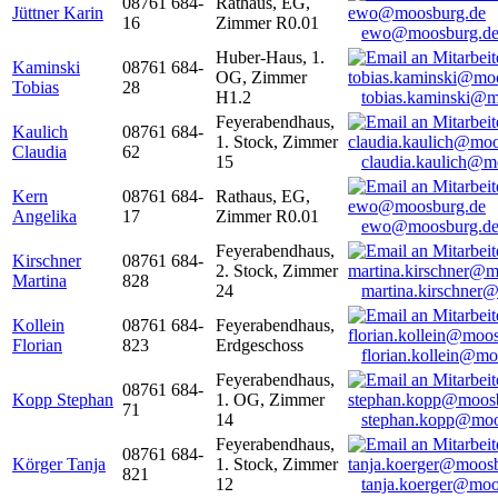
08761 684-
Rathaus, EG,
Jüttner Karin
16
Zimmer R0.01
ewo@moosburg.d
Huber-Haus, 1.
Kaminski
08761 684-
OG, Zimmer
Tobias
28
H1.2
tobias.kaminski@m
Feyerabendhaus,
Kaulich
08761 684-
1. Stock, Zimmer
Claudia
62
15
claudia.kaulich@m
Kern
08761 684-
Rathaus, EG,
Angelika
17
Zimmer R0.01
ewo@moosburg.d
Feyerabendhaus,
Kirschner
08761 684-
2. Stock, Zimmer
Martina
828
24
martina.kirschner
Kollein
08761 684-
Feyerabendhaus,
Florian
823
Erdgeschoss
florian.kollein@m
Feyerabendhaus,
08761 684-
Kopp Stephan
1. OG, Zimmer
71
14
stephan.kopp@moo
Feyerabendhaus,
08761 684-
Körger Tanja
1. Stock, Zimmer
821
12
tanja.koerger@moo