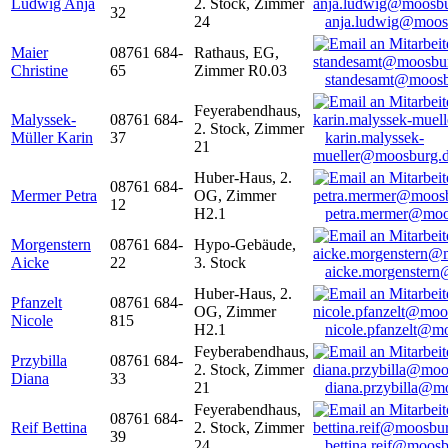
Ludwig Anja
2. Stock, Zimmer
32
24
anja.ludwig@moos
Maier
08761 684-
Rathaus, EG,
Christine
65
Zimmer R0.03
standesamt@moosb
Feyerabendhaus,
Malyssek-
08761 684-
2. Stock, Zimmer
Müller Karin
37
karin.malyssek-
21
mueller@moosburg.
Huber-Haus, 2.
08761 684-
Mermer Petra
OG, Zimmer
12
H2.1
petra.mermer@moo
Morgenstern
08761 684-
Hypo-Gebäude,
Aicke
22
3. Stock
aicke.morgenster
Huber-Haus, 2.
Pfanzelt
08761 684-
OG, Zimmer
Nicole
815
H2.1
nicole.pfanzelt@m
Feyberabendhaus,
Przybilla
08761 684-
2. Stock, Zimmer
Diana
33
21
diana.przybilla@m
Feyerabendhaus,
08761 684-
Reif Bettina
2. Stock, Zimmer
39
24
bettina.reif@moosb