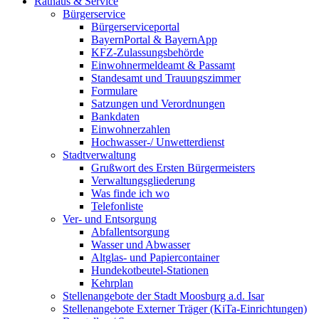
Rathaus & Service
Bürgerservice
Bürgerserviceportal
BayernPortal & BayernApp
KFZ-Zulassungsbehörde
Einwohnermeldeamt & Passamt
Standesamt und Trauungszimmer
Formulare
Satzungen und Verordnungen
Bankdaten
Einwohnerzahlen
Hochwasser-/ Unwetterdienst
Stadtverwaltung
Grußwort des Ersten Bürgermeisters
Verwaltungsgliederung
Was finde ich wo
Telefonliste
Ver- und Entsorgung
Abfallentsorgung
Wasser und Abwasser
Altglas- und Papiercontainer
Hundekotbeutel-Stationen
Kehrplan
Stellenangebote der Stadt Moosburg a.d. Isar
Stellenangebote Externer Träger (KiTa-Einrichtungen)