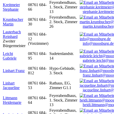
Feyerabendhaus,
Kreitmeier
08761 684-
1. Stock, Zimmer
Stephanie
66
13
stephanie.kreitme
Feyerabendhaus,
Krumbucher
08761 684-
2. Stock, Zimmer
Martin
30
26
martin.krumbuche
Lauterbach
08761 684-
Reinhard
12
Zweiter
(Vorzimmer)
info@moosburg.de
Bürgermeister
Leicht
08761 684-
Sudetenlandstr.
Gabriele
95
14
gabriele.leicht@m
08761 684-
Hypo-Gebäude,
Linhart Franz
812
3. Stock
franz.linhart@moo
Linhart
08761 684-
Rathaus, EG,
Jacqueline
53
Zimmer G1.1
jacqueline.linhart
Feyerabendhaus,
Littmann
08761 684-
1. Stock, Zimmer
Heidemarie
64
13
heidi.littmann@mo
Feyerabendhaus,
08761 684-