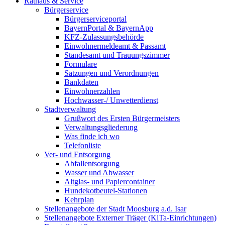
Rathaus & Service
Bürgerservice
Bürgerserviceportal
BayernPortal & BayernApp
KFZ-Zulassungsbehörde
Einwohnermeldeamt & Passamt
Standesamt und Trauungszimmer
Formulare
Satzungen und Verordnungen
Bankdaten
Einwohnerzahlen
Hochwasser-/ Unwetterdienst
Stadtverwaltung
Grußwort des Ersten Bürgermeisters
Verwaltungsgliederung
Was finde ich wo
Telefonliste
Ver- und Entsorgung
Abfallentsorgung
Wasser und Abwasser
Altglas- und Papiercontainer
Hundekotbeutel-Stationen
Kehrplan
Stellenangebote der Stadt Moosburg a.d. Isar
Stellenangebote Externer Träger (KiTa-Einrichtungen)