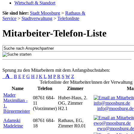
Wirtschaft & Standort
Sie sind hier:
Stadt Moosburg
>
Rathaus &
Service
>
Stadtverwaltung
>
Telefonliste
Mitarbeiter-Telefon-Liste
Sprung zu den Mitarbeitern mit dem Anfangsbuchstaben:
A
B
E
F
G
H
J
K
L
M
P
R
S
W
Z
Telefonliste der Mitarbeiter/innen der Verwaltung
Name
Telefon
Zimmer
Mai
Mader
08761 684-
Huber-Haus, 2.
Maximilian -
11
OG, Zimmer
1.
(Vorzimmer)
H2.1
info@moosburg.de
Bürgermeister
Adamski
08761 684-
Rathaus, EG,
Madeleine
18
Zimmer R0.01
ewo@moosburg.d