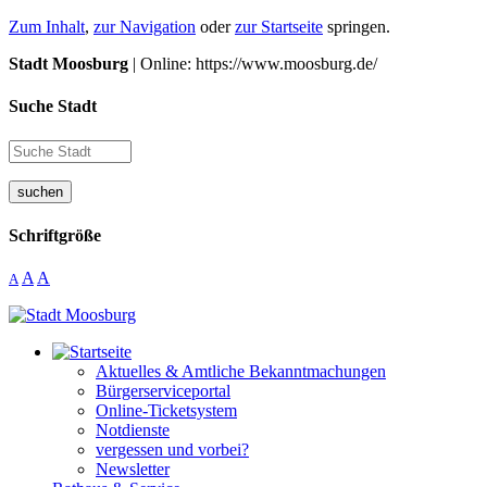
Zum Inhalt
,
zur Navigation
oder
zur Startseite
springen.
Stadt Moosburg
| Online: https://www.moosburg.de/
Suche Stadt
suchen
Schriftgröße
A
A
A
Aktuelles & Amtliche Bekanntmachungen
Bürgerserviceportal
Online-Ticketsystem
Notdienste
vergessen und vorbei?
Newsletter