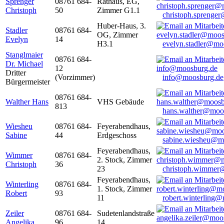
Sprenger
08761 684-
Rathaus, EG,
Christoph
50
Zimmer G1.1
christoph.sprenge
Huber-Haus, 3.
Stadler
08761 684-
OG, Zimmer
Evelyn
14
H3.1
evelyn.stadler@mo
Stanglmaier
08761 684-
Dr. Michael
12
Dritter
(Vorzimmer)
info@moosburg.de
Bürgermeister
08761 684-
Walther Hans
VHS Gebäude
813
hans.walther@moo
Wiesheu
08761 684-
Feyerabendhaus,
Sabine
44
Erdgeschoss
sabine.wiesheu@m
Feyerabendhaus,
Wimmer
08761 684-
2. Stock, Zimmer
Christoph
36
23
christoph.wimmer
Feyerabendhaus,
Winterling
08761 684-
1. Stock, Zimmer
Robert
93
11
robert.winterling
Zeiler
08761 684-
Sudetenlandstraße
Angelika
96
14