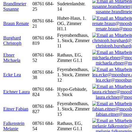
Brandlmeier
08761 684-
Sudetenlandstr.
Susanne
25
14
susanne.brandlme
Huber-Haus, 1.
08761 684-
Braun Renate
OG, Zimmer
21
H1.1
renate.braun@moo
Feyerabendhaus,
Burghard
08761 684-
1. Stock, Zimmer
Christoph
819
11
christoph.burghar
Ebner
08761 684-
Rathaus, EG,
Michaela
52
Zimmer G1.1
michaela.ebner@m
Feyerabendhaus,
08761 684-
Ecke Lea
1. Stock, Zimmer
38
12
lea.ecke@moosbur
08761 684-
Hypo-Gebäude,
Eichner Laura
824
3. Stock
laura.eichner@moo
Feyerabendhaus,
08761 684-
Eitner Fabian
1. Stock, Zimmer
827
15
fabian.eitner@moo
Falkenstein
08761 684-
Rathaus, EG,
Melanie
54
Zimmer G1.1
melanie.falkenste