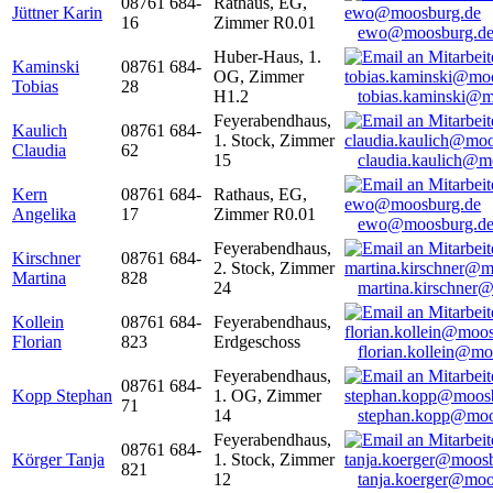
08761 684-
Rathaus, EG,
Jüttner Karin
16
Zimmer R0.01
ewo@moosburg.d
Huber-Haus, 1.
Kaminski
08761 684-
OG, Zimmer
Tobias
28
H1.2
tobias.kaminski@m
Feyerabendhaus,
Kaulich
08761 684-
1. Stock, Zimmer
Claudia
62
15
claudia.kaulich@m
Kern
08761 684-
Rathaus, EG,
Angelika
17
Zimmer R0.01
ewo@moosburg.d
Feyerabendhaus,
Kirschner
08761 684-
2. Stock, Zimmer
Martina
828
24
martina.kirschner
Kollein
08761 684-
Feyerabendhaus,
Florian
823
Erdgeschoss
florian.kollein@m
Feyerabendhaus,
08761 684-
Kopp Stephan
1. OG, Zimmer
71
14
stephan.kopp@moo
Feyerabendhaus,
08761 684-
Körger Tanja
1. Stock, Zimmer
821
12
tanja.koerger@moo