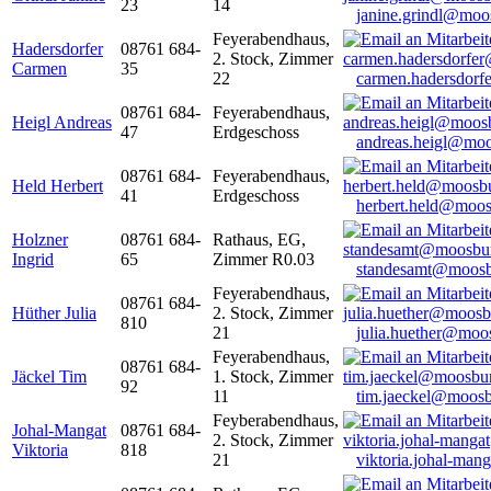
23
14
janine.grindl@moo
Feyerabendhaus,
Hadersdorfer
08761 684-
2. Stock, Zimmer
Carmen
35
22
carmen.hadersdor
08761 684-
Feyerabendhaus,
Heigl Andreas
47
Erdgeschoss
andreas.heigl@moo
08761 684-
Feyerabendhaus,
Held Herbert
41
Erdgeschoss
herbert.held@moos
Holzner
08761 684-
Rathaus, EG,
Ingrid
65
Zimmer R0.03
standesamt@moosb
Feyerabendhaus,
08761 684-
Hüther Julia
2. Stock, Zimmer
810
21
julia.huether@moo
Feyerabendhaus,
08761 684-
Jäckel Tim
1. Stock, Zimmer
92
11
tim.jaeckel@moosb
Feyberabendhaus,
Johal-Mangat
08761 684-
2. Stock, Zimmer
Viktoria
818
21
viktoria.johal-ma