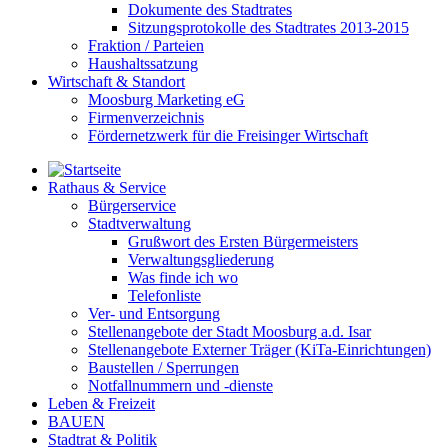
Dokumente des Stadtrates
Sitzungsprotokolle des Stadtrates 2013-2015
Fraktion / Parteien
Haushaltssatzung
Wirtschaft & Standort
Moosburg Marketing eG
Firmenverzeichnis
Fördernetzwerk für die Freisinger Wirtschaft
Rathaus & Service
Bürgerservice
Stadtverwaltung
Grußwort des Ersten Bürgermeisters
Verwaltungsgliederung
Was finde ich wo
Telefonliste
Ver- und Entsorgung
Stellenangebote der Stadt Moosburg a.d. Isar
Stellenangebote Externer Träger (KiTa-Einrichtungen)
Baustellen / Sperrungen
Notfallnummern und -dienste
Leben & Freizeit
BAUEN
Stadtrat & Politik