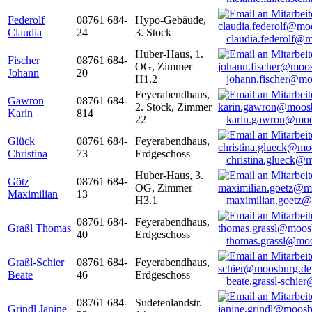
Federolf
08761 684-
Hypo-Gebäude,
Claudia
24
3. Stock
claudia.federolf@
Huber-Haus, 1.
Fischer
08761 684-
OG, Zimmer
Johann
20
H1.2
johann.fischer@mo
Feyerabendhaus,
Gawron
08761 684-
2. Stock, Zimmer
Karin
814
22
karin.gawron@moo
Glück
08761 684-
Feyerabendhaus,
Christina
73
Erdgeschoss
christina.glueck@
Huber-Haus, 3.
Götz
08761 684-
OG, Zimmer
Maximilian
13
H3.1
maximilian.goetz
08761 684-
Feyerabendhaus,
Graßl Thomas
40
Erdgeschoss
thomas.grassl@mo
Graßl-Schier
08761 684-
Feyerabendhaus,
Beate
46
Erdgeschoss
beate.grassl-schi
08761 684-
Sudetenlandstr.
Grindl Janine