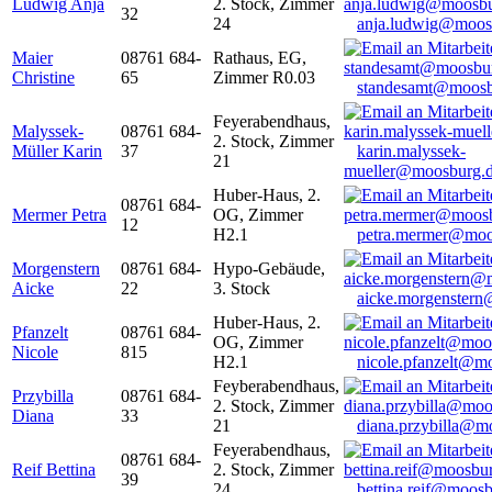
Ludwig Anja
2. Stock, Zimmer
32
24
anja.ludwig@moos
Maier
08761 684-
Rathaus, EG,
Christine
65
Zimmer R0.03
standesamt@moosb
Feyerabendhaus,
Malyssek-
08761 684-
2. Stock, Zimmer
Müller Karin
37
karin.malyssek-
21
mueller@moosburg.
Huber-Haus, 2.
08761 684-
Mermer Petra
OG, Zimmer
12
H2.1
petra.mermer@moo
Morgenstern
08761 684-
Hypo-Gebäude,
Aicke
22
3. Stock
aicke.morgenster
Huber-Haus, 2.
Pfanzelt
08761 684-
OG, Zimmer
Nicole
815
H2.1
nicole.pfanzelt@m
Feyberabendhaus,
Przybilla
08761 684-
2. Stock, Zimmer
Diana
33
21
diana.przybilla@m
Feyerabendhaus,
08761 684-
Reif Bettina
2. Stock, Zimmer
39
24
bettina.reif@moosb