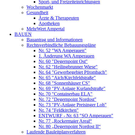
Sport- und Freizeiteinrichtungen
Wochenmarkt
Gesundheit
Ärzte & Therapeuten
Apotheken
MehrWert Ampertal
BAUEN
Bauantrag und Informationen
Rechtsverbindliche Bebauungspläne
Nr. 52 "WA Amperauen"
1. Änderung WA Amperauen
Nr. 60 "Degernpoint Ost"
Nr. 62 "Heilingbrunner Wiese"
Nr. 64 "Gewerbegebiet Pfrombach"
Nr. 65 "Aich/Kirchfeldstraße"
Nr. 68 "Sonnenhäuser CS"
Nr. 69 "PV-Anlage Kurlandstraße"
Nr. 70 "Containerbau ELA"
Nr. 72 "Degernpoint Nordost"
Nr. 73 "PV-Anlage Preisinger Loh"
Nr. 74 "Feldkirchen"
ENTWURF - Nr. 63 "SO Amperauen"
Nr. 77 „Rockermaier Areal“
Nr. 80 „Degernpoint Nordost II“
Laufende Bauleitplanverfahren