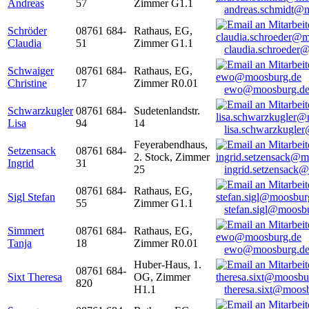
Andreas
57
Zimmer G1.1
andreas.schmidt@
Schröder
08761 684-
Rathaus, EG,
Claudia
51
Zimmer G1.1
claudia.schroeder
Schwaiger
08761 684-
Rathaus, EG,
Christine
17
Zimmer R0.01
ewo@moosburg.d
Schwarzkugler
08761 684-
Sudetenlandstr.
Lisa
94
14
lisa.schwarzkugle
Feyerabendhaus,
Setzensack
08761 684-
2. Stock, Zimmer
Ingrid
31
25
ingrid.setzensack
08761 684-
Rathaus, EG,
Sigl Stefan
55
Zimmer G1.1
stefan.sigl@moosb
Simmert
08761 684-
Rathaus, EG,
Tanja
18
Zimmer R0.01
ewo@moosburg.d
Huber-Haus, 1.
08761 684-
Sixt Theresa
OG, Zimmer
820
H1.1
theresa.sixt@moos