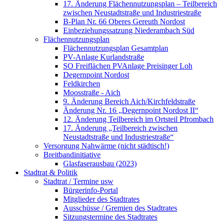
17. Änderung Flächennutzungsplan – Teilbereich
zwischen Neustadtstraße und Industriestraße
B-Plan Nr. 66 Oberes Gereuth Nordost
Einbeziehungssatzung Niederambach Süd
Flächennutzungsplan
Flächennutzungsplan Gesamtplan
PV-Anlage Kurlandstraße
SO Freiflächen PV­Anlage Preisinger Loh
Degernpoint Nordost
Feldkirchen
Moosstraße - Aich
9. Änderung Bereich Aich/Kirchfeldstraße
Änderung Nr. 16 „Degernpoint Nordost II“
12. Änderung Teilbereich im Ortsteil Pfrombach
17. Änderung „Teilbereich zwischen
Neustadtstraße und Industriestraße“
Versorgung Nahwärme (nicht städtisch!)
Breitbandinitiative
Glasfaserausbau (2023)
Stadtrat & Politik
Stadtrat / Termine usw
Bürgerinfo-Portal
Mitglieder des Stadtrates
Ausschüsse / Gremien des Stadtrates
Sitzungstermine des Stadtrates