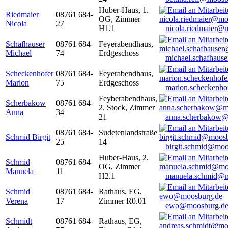
Huber-Haus, 1.
Riedmaier
08761 684-
OG, Zimmer
Nicola
27
H1.1
nicola.riedmaier@
Schafhauser
08761 684-
Feyerabendhaus,
Michael
74
Erdgeschoss
michael.schafhaus
Scheckenhofer
08761 684-
Feyerabendhaus,
Marion
75
Erdgeschoss
marion.scheckenh
Feyberabendhaus,
Scherbakow
08761 684-
2. Stock, Zimmer
Anna
34
21
anna.scherbakow@
08761 684-
Sudetenlandstraße
Schmid Birgit
25
14
birgit.schmid@moo
Huber-Haus, 2.
Schmid
08761 684-
OG, Zimmer
Manuela
11
H2.1
manuela.schmid@m
Schmid
08761 684-
Rathaus, EG,
Verena
17
Zimmer R0.01
ewo@moosburg.d
Schmidt
08761 684-
Rathaus, EG,