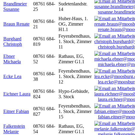
Brandlmeier
08761 684-
Sudetenlandstr.
Susanne
25
14
susanne.brandlme
Huber-Haus, 1.
08761 684-
Braun Renate
OG, Zimmer
21
H1.1
renate.braun@moo
Feyerabendhaus,
Burghard
08761 684-
1. Stock, Zimmer
Christoph
819
11
christoph.burghar
Ebner
08761 684-
Rathaus, EG,
Michaela
52
Zimmer G1.1
michaela.ebner@m
Feyerabendhaus,
08761 684-
Ecke Lea
1. Stock, Zimmer
38
12
lea.ecke@moosbur
08761 684-
Hypo-Gebäude,
Eichner Laura
824
3. Stock
laura.eichner@moo
Feyerabendhaus,
08761 684-
Eitner Fabian
1. Stock, Zimmer
827
15
fabian.eitner@moo
Falkenstein
08761 684-
Rathaus, EG,
Melanie
54
Zimmer G1.1
melanie.falkenste