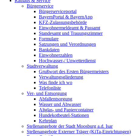
Rathaus & Service
Bürgerservice
Bürgerserviceportal
BayernPortal & BayernApp
KFZ-Zulassungsbehörde
Einwohnermeldeamt & Passamt
Standesamt und Trauungszimmer
Formulare
Satzungen und Verordnungen
Bankdaten
Einwohnerzahlen
Hochwasser-/ Unwetterdienst
Stadtverwaltung
Grußwort des Ersten Bürgermeisters
Verwaltungsgliederung
Was finde ich wo
Telefonliste
Ver- und Entsorgung
Abfallentsorgung
Wasser und Abwasser
Altglas- und Papiercontainer
Hundekotbeutel-Stationen
Kehrplan
Stellenangebote der Stadt Moosburg a.d. Isar
Stellenangebote Externer Träger (KiTa-Einrichtungen)