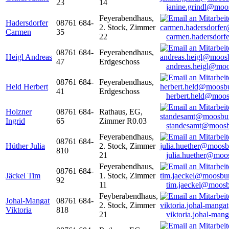
23
14
janine.grindl@moo
Feyerabendhaus,
Hadersdorfer
08761 684-
2. Stock, Zimmer
Carmen
35
22
carmen.hadersdor
08761 684-
Feyerabendhaus,
Heigl Andreas
47
Erdgeschoss
andreas.heigl@moo
08761 684-
Feyerabendhaus,
Held Herbert
41
Erdgeschoss
herbert.held@moos
Holzner
08761 684-
Rathaus, EG,
Ingrid
65
Zimmer R0.03
standesamt@moosb
Feyerabendhaus,
08761 684-
Hüther Julia
2. Stock, Zimmer
810
21
julia.huether@moo
Feyerabendhaus,
08761 684-
Jäckel Tim
1. Stock, Zimmer
92
11
tim.jaeckel@moosb
Feyberabendhaus,
Johal-Mangat
08761 684-
2. Stock, Zimmer
Viktoria
818
21
viktoria.johal-ma