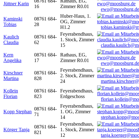
08761 684-
Rathaus, EG,
Jüttner Karin
16
Zimmer R0.01
ewo@moosburg.d
Huber-Haus, 1.
Kaminski
08761 684-
OG, Zimmer
Tobias
28
H1.2
tobias.kaminski@m
Feyerabendhaus,
Kaulich
08761 684-
1. Stock, Zimmer
Claudia
62
15
claudia.kaulich@m
Kern
08761 684-
Rathaus, EG,
Angelika
17
Zimmer R0.01
ewo@moosburg.d
Feyerabendhaus,
Kirschner
08761 684-
2. Stock, Zimmer
Martina
828
24
martina.kirschner
Kollein
08761 684-
Feyerabendhaus,
Florian
823
Erdgeschoss
florian.kollein@m
Feyerabendhaus,
08761 684-
Kopp Stephan
1. OG, Zimmer
71
14
stephan.kopp@moo
Feyerabendhaus,
08761 684-
Körger Tanja
1. Stock, Zimmer
821
12
tanja.koerger@moo