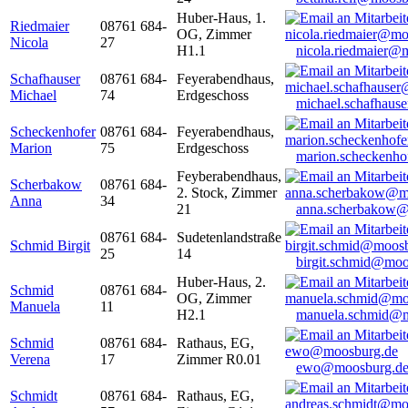
Huber-Haus, 1.
Riedmaier
08761 684-
OG, Zimmer
Nicola
27
H1.1
nicola.riedmaier@
Schafhauser
08761 684-
Feyerabendhaus,
Michael
74
Erdgeschoss
michael.schafhaus
Scheckenhofer
08761 684-
Feyerabendhaus,
Marion
75
Erdgeschoss
marion.scheckenh
Feyberabendhaus,
Scherbakow
08761 684-
2. Stock, Zimmer
Anna
34
21
anna.scherbakow@
08761 684-
Sudetenlandstraße
Schmid Birgit
25
14
birgit.schmid@moo
Huber-Haus, 2.
Schmid
08761 684-
OG, Zimmer
Manuela
11
H2.1
manuela.schmid@m
Schmid
08761 684-
Rathaus, EG,
Verena
17
Zimmer R0.01
ewo@moosburg.d
Schmidt
08761 684-
Rathaus, EG,