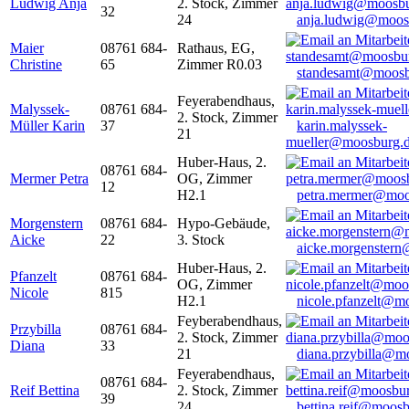
Ludwig Anja
2. Stock, Zimmer
32
24
anja.ludwig@moos
Maier
08761 684-
Rathaus, EG,
Christine
65
Zimmer R0.03
standesamt@moosb
Feyerabendhaus,
Malyssek-
08761 684-
2. Stock, Zimmer
Müller Karin
37
karin.malyssek-
21
mueller@moosburg.
Huber-Haus, 2.
08761 684-
Mermer Petra
OG, Zimmer
12
H2.1
petra.mermer@moo
Morgenstern
08761 684-
Hypo-Gebäude,
Aicke
22
3. Stock
aicke.morgenster
Huber-Haus, 2.
Pfanzelt
08761 684-
OG, Zimmer
Nicole
815
H2.1
nicole.pfanzelt@m
Feyberabendhaus,
Przybilla
08761 684-
2. Stock, Zimmer
Diana
33
21
diana.przybilla@m
Feyerabendhaus,
08761 684-
Reif Bettina
2. Stock, Zimmer
39
24
bettina.reif@moosb