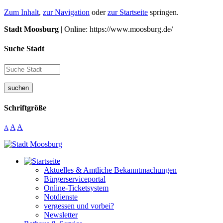
Zum Inhalt
,
zur Navigation
oder
zur Startseite
springen.
Stadt Moosburg
| Online: https://www.moosburg.de/
Suche Stadt
suchen
Schriftgröße
A
A
A
Aktuelles & Amtliche Bekanntmachungen
Bürgerserviceportal
Online-Ticketsystem
Notdienste
vergessen und vorbei?
Newsletter