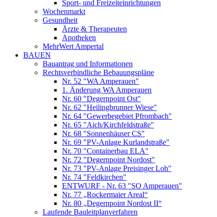
Sport- und Freizeiteinrichtungen
Wochenmarkt
Gesundheit
Ärzte & Therapeuten
Apotheken
MehrWert Ampertal
BAUEN
Bauantrag und Informationen
Rechtsverbindliche Bebauungspläne
Nr. 52 "WA Amperauen"
1. Änderung WA Amperauen
Nr. 60 "Degernpoint Ost"
Nr. 62 "Heilingbrunner Wiese"
Nr. 64 "Gewerbegebiet Pfrombach"
Nr. 65 "Aich/Kirchfeldstraße"
Nr. 68 "Sonnenhäuser CS"
Nr. 69 "PV-Anlage Kurlandstraße"
Nr. 70 "Containerbau ELA"
Nr. 72 "Degernpoint Nordost"
Nr. 73 "PV-Anlage Preisinger Loh"
Nr. 74 "Feldkirchen"
ENTWURF - Nr. 63 "SO Amperauen"
Nr. 77 „Rockermaier Areal“
Nr. 80 „Degernpoint Nordost II“
Laufende Bauleitplanverfahren