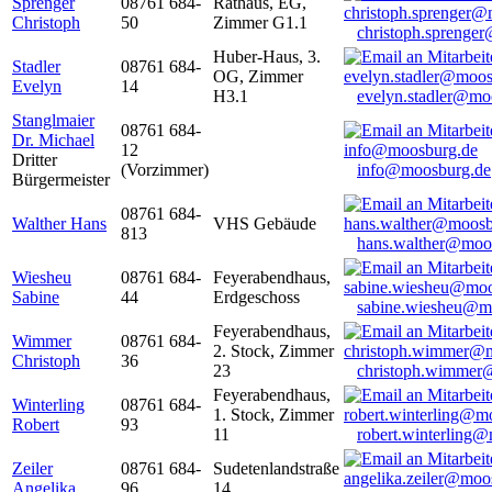
Sprenger
08761 684-
Rathaus, EG,
Christoph
50
Zimmer G1.1
christoph.sprenge
Huber-Haus, 3.
Stadler
08761 684-
OG, Zimmer
Evelyn
14
H3.1
evelyn.stadler@mo
Stanglmaier
08761 684-
Dr. Michael
12
Dritter
(Vorzimmer)
info@moosburg.de
Bürgermeister
08761 684-
Walther Hans
VHS Gebäude
813
hans.walther@moo
Wiesheu
08761 684-
Feyerabendhaus,
Sabine
44
Erdgeschoss
sabine.wiesheu@m
Feyerabendhaus,
Wimmer
08761 684-
2. Stock, Zimmer
Christoph
36
23
christoph.wimmer
Feyerabendhaus,
Winterling
08761 684-
1. Stock, Zimmer
Robert
93
11
robert.winterling
Zeiler
08761 684-
Sudetenlandstraße
Angelika
96
14