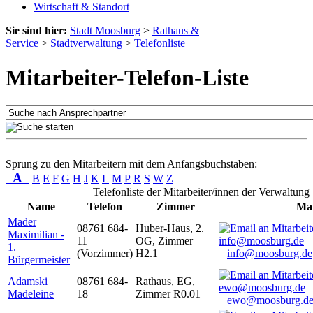
Wirtschaft & Standort
Sie sind hier:
Stadt Moosburg
>
Rathaus &
Service
>
Stadtverwaltung
>
Telefonliste
Mitarbeiter-Telefon-Liste
Sprung zu den Mitarbeitern mit dem Anfangsbuchstaben:
A
B
E
F
G
H
J
K
L
M
P
R
S
W
Z
Telefonliste der Mitarbeiter/innen der Verwaltung
Name
Telefon
Zimmer
Mai
Mader
08761 684-
Huber-Haus, 2.
Maximilian -
11
OG, Zimmer
1.
(Vorzimmer)
H2.1
info@moosburg.de
Bürgermeister
Adamski
08761 684-
Rathaus, EG,
Madeleine
18
Zimmer R0.01
ewo@moosburg.d