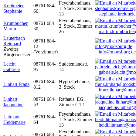
Feyerabendhaus,
Kreitmeier
08761 684-
1. Stock, Zimmer
Stephanie
66
13
stephanie.kreitme
Feyerabendhaus,
Krumbucher
08761 684-
2. Stock, Zimmer
Martin
30
26
martin.krumbuche
Lauterbach
08761 684-
Reinhard
12
Zweiter
(Vorzimmer)
info@moosburg.de
Bürgermeister
Leicht
08761 684-
Sudetenlandstr.
Gabriele
95
14
gabriele.leicht@m
08761 684-
Hypo-Gebäude,
Linhart Franz
812
3. Stock
franz.linhart@moo
Linhart
08761 684-
Rathaus, EG,
Jacqueline
53
Zimmer G1.1
jacqueline.linhart
Feyerabendhaus,
Littmann
08761 684-
1. Stock, Zimmer
Heidemarie
64
13
heidi.littmann@mo
Feyerabendhaus,
08761 684-