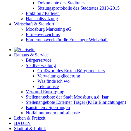
Dokumente des Stadtrates
Sitzungsprotokolle des Stadtrates 2013-2015
Fraktion / Parteien
Haushaltssatzung
Wirtschaft & Standort
Moosburg Marketing eG
Firmenverzeichnis
Fördernetzwerk für die Freisinger Wirtschaft
Rathaus & Service
Bürgerservice
Stadtverwaltung
Grußwort des Ersten Bürgermeisters
Verwaltungsgliederung
Was finde ich wo
Telefonliste
Ver- und Entsorgung
Stellenangebote der Stadt Moosburg a.d. Isar
Stellenangebote Externer Träger (KiTa-Einrichtungen)
Baustellen / Sperrungen
Notfallnummern und -dienste
Leben & Freizeit
BAUEN
Stadtrat & Politik