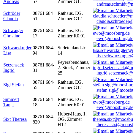
Andreas
57
Zimmer G1.1
andreas.schmidt@
Schröder
08761 684-
Rathaus, EG,
Claudia
51
Zimmer G1.1
claudia.schroeder
Schwaiger
08761 684-
Rathaus, EG,
Christine
17
Zimmer R0.01
ewo@moosburg.d
Schwarzkugler
08761 684-
Sudetenlandstr.
Lisa
94
14
lisa.schwarzkugle
Feyerabendhaus,
Setzensack
08761 684-
2. Stock, Zimmer
Ingrid
31
25
ingrid.setzensack
08761 684-
Rathaus, EG,
Sigl Stefan
55
Zimmer G1.1
stefan.sigl@moosb
Simmert
08761 684-
Rathaus, EG,
Tanja
18
Zimmer R0.01
ewo@moosburg.d
Huber-Haus, 1.
08761 684-
Sixt Theresa
OG, Zimmer
820
H1.1
theresa.sixt@moos