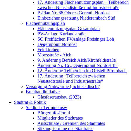
17. Änderung Flächennutzungsplan – Teilbereich
zwischen Neustadtstraße und Industriestraße
B-Plan Nr. 66 Oberes Gereuth Nordost
Einbeziehungssatzung Niederambach Süd
Flächennutzungsplan
Flächennutzungsplan Gesamtplan
PV-Anlage Kurlandstraße
SO Freiflächen PV­Anlage Preisinger Loh
Degernpoint Nordost
Feldkirchen
Moosstraße - Aich
9. Änderung Bereich Aich/Kirchfeldstraße
Änderung Nr. 16 „Degernpoint Nordost II“
12. Änderung Teilbereich im Ortsteil Pfrombach
17. Änderung „Teilbereich zwischen
Neustadtstraße und Industriestraße“
Versorgung Nahwärme (nicht städtisch!)
Breitbandinitiative
Glasfaserausbau (2023)
Stadtrat & Politik
Stadtrat / Termine usw
Bürgerinfo-Portal
Mitglieder des Stadtrates
Ausschüsse / Gremien des Stadtrates
Sitzungstermine des Stadtrates