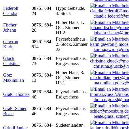
Federolf
08761 684-
Hypo-Gebäude,
Claudia
24
3. Stock
claudia.federolf@
Huber-Haus, 1.
Fischer
08761 684-
OG, Zimmer
Johann
20
H1.2
johann.fischer@mo
Feyerabendhaus,
Gawron
08761 684-
2. Stock, Zimmer
Karin
814
22
karin.gawron@moo
Glück
08761 684-
Feyerabendhaus,
Christina
73
Erdgeschoss
christina.glueck@
Huber-Haus, 3.
Götz
08761 684-
OG, Zimmer
Maximilian
13
H3.1
maximilian.goetz
08761 684-
Feyerabendhaus,
Graßl Thomas
40
Erdgeschoss
thomas.grassl@mo
Graßl-Schier
08761 684-
Feyerabendhaus,
Beate
46
Erdgeschoss
beate.grassl-schi
08761 684-
Sudetenlandstr.
Grindl Janine