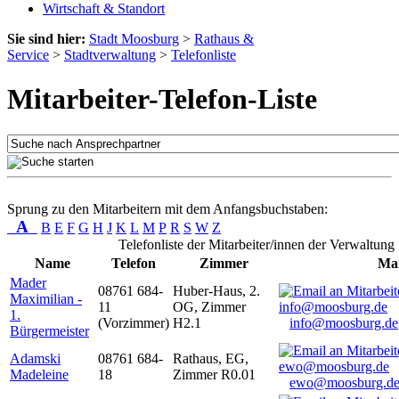
Wirtschaft & Standort
Sie sind hier:
Stadt Moosburg
>
Rathaus &
Service
>
Stadtverwaltung
>
Telefonliste
Mitarbeiter-Telefon-Liste
Sprung zu den Mitarbeitern mit dem Anfangsbuchstaben:
A
B
E
F
G
H
J
K
L
M
P
R
S
W
Z
Telefonliste der Mitarbeiter/innen der Verwaltung
Name
Telefon
Zimmer
Mai
Mader
08761 684-
Huber-Haus, 2.
Maximilian -
11
OG, Zimmer
1.
(Vorzimmer)
H2.1
info@moosburg.de
Bürgermeister
Adamski
08761 684-
Rathaus, EG,
Madeleine
18
Zimmer R0.01
ewo@moosburg.d