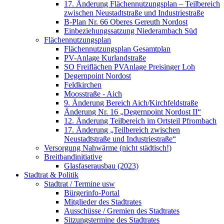
17. Änderung Flächennutzungsplan – Teilbereich
zwischen Neustadtstraße und Industriestraße
B-Plan Nr. 66 Oberes Gereuth Nordost
Einbeziehungssatzung Niederambach Süd
Flächennutzungsplan
Flächennutzungsplan Gesamtplan
PV-Anlage Kurlandstraße
SO Freiflächen PV­Anlage Preisinger Loh
Degernpoint Nordost
Feldkirchen
Moosstraße - Aich
9. Änderung Bereich Aich/Kirchfeldstraße
Änderung Nr. 16 „Degernpoint Nordost II“
12. Änderung Teilbereich im Ortsteil Pfrombach
17. Änderung „Teilbereich zwischen
Neustadtstraße und Industriestraße“
Versorgung Nahwärme (nicht städtisch!)
Breitbandinitiative
Glasfaserausbau (2023)
Stadtrat & Politik
Stadtrat / Termine usw
Bürgerinfo-Portal
Mitglieder des Stadtrates
Ausschüsse / Gremien des Stadtrates
Sitzungstermine des Stadtrates