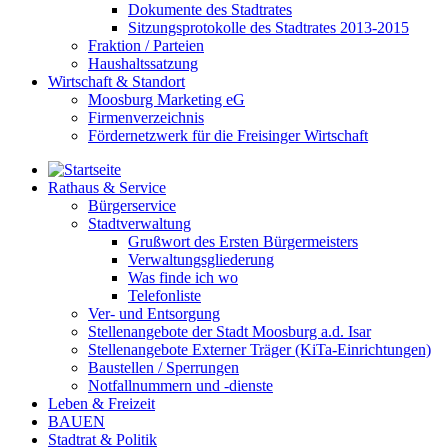
Dokumente des Stadtrates
Sitzungsprotokolle des Stadtrates 2013-2015
Fraktion / Parteien
Haushaltssatzung
Wirtschaft & Standort
Moosburg Marketing eG
Firmenverzeichnis
Fördernetzwerk für die Freisinger Wirtschaft
Rathaus & Service
Bürgerservice
Stadtverwaltung
Grußwort des Ersten Bürgermeisters
Verwaltungsgliederung
Was finde ich wo
Telefonliste
Ver- und Entsorgung
Stellenangebote der Stadt Moosburg a.d. Isar
Stellenangebote Externer Träger (KiTa-Einrichtungen)
Baustellen / Sperrungen
Notfallnummern und -dienste
Leben & Freizeit
BAUEN
Stadtrat & Politik