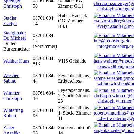
Sprenger
08761 684-
Rathaus, EG,
Christoph
50
Zimmer G1.1
christoph.sprenge
Huber-Haus, 3.
Stadler
08761 684-
OG, Zimmer
Evelyn
14
H3.1
evelyn.stadler@mo
Stanglmaier
08761 684-
Dr. Michael
12
Dritter
(Vorzimmer)
info@moosburg.de
Bürgermeister
08761 684-
Walther Hans
VHS Gebäude
813
hans.walther@moo
Wiesheu
08761 684-
Feyerabendhaus,
Sabine
44
Erdgeschoss
sabine.wiesheu@m
Feyerabendhaus,
Wimmer
08761 684-
2. Stock, Zimmer
Christoph
36
23
christoph.wimmer
Feyerabendhaus,
Winterling
08761 684-
1. Stock, Zimmer
Robert
93
11
robert.winterling
Zeiler
08761 684-
Sudetenlandstraße
Angelika
96
14