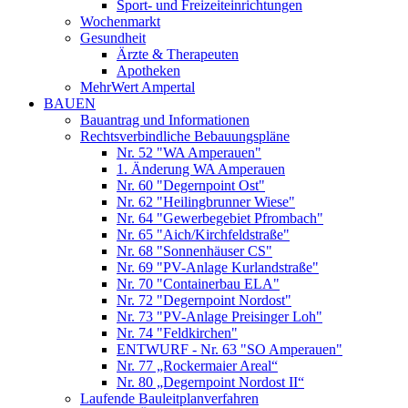
Sport- und Freizeiteinrichtungen
Wochenmarkt
Gesundheit
Ärzte & Therapeuten
Apotheken
MehrWert Ampertal
BAUEN
Bauantrag und Informationen
Rechtsverbindliche Bebauungspläne
Nr. 52 "WA Amperauen"
1. Änderung WA Amperauen
Nr. 60 "Degernpoint Ost"
Nr. 62 "Heilingbrunner Wiese"
Nr. 64 "Gewerbegebiet Pfrombach"
Nr. 65 "Aich/Kirchfeldstraße"
Nr. 68 "Sonnenhäuser CS"
Nr. 69 "PV-Anlage Kurlandstraße"
Nr. 70 "Containerbau ELA"
Nr. 72 "Degernpoint Nordost"
Nr. 73 "PV-Anlage Preisinger Loh"
Nr. 74 "Feldkirchen"
ENTWURF - Nr. 63 "SO Amperauen"
Nr. 77 „Rockermaier Areal“
Nr. 80 „Degernpoint Nordost II“
Laufende Bauleitplanverfahren