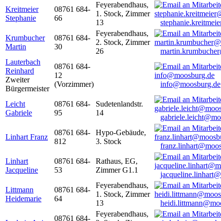
Feyerabendhaus,
Kreitmeier
08761 684-
1. Stock, Zimmer
Stephanie
66
13
stephanie.kreitme
Feyerabendhaus,
Krumbucher
08761 684-
2. Stock, Zimmer
Martin
30
26
martin.krumbuche
Lauterbach
08761 684-
Reinhard
12
Zweiter
(Vorzimmer)
info@moosburg.de
Bürgermeister
Leicht
08761 684-
Sudetenlandstr.
Gabriele
95
14
gabriele.leicht@m
08761 684-
Hypo-Gebäude,
Linhart Franz
812
3. Stock
franz.linhart@moo
Linhart
08761 684-
Rathaus, EG,
Jacqueline
53
Zimmer G1.1
jacqueline.linhart
Feyerabendhaus,
Littmann
08761 684-
1. Stock, Zimmer
Heidemarie
64
13
heidi.littmann@mo
Feyerabendhaus,
08761 684-