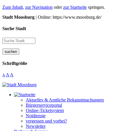
Zum Inhalt
,
zur Navigation
oder
zur Startseite
springen.
Stadt Moosburg
| Online: https://www.moosburg.de/
Suche Stadt
suchen
Schriftgröße
A
A
A
Aktuelles & Amtliche Bekanntmachungen
Bürgerserviceportal
Online-Ticketsystem
Notdienste
vergessen und vorbei?
Newsletter