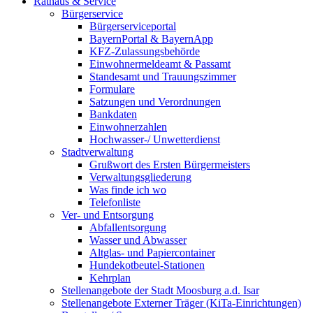
Rathaus & Service
Bürgerservice
Bürgerserviceportal
BayernPortal & BayernApp
KFZ-Zulassungsbehörde
Einwohnermeldeamt & Passamt
Standesamt und Trauungszimmer
Formulare
Satzungen und Verordnungen
Bankdaten
Einwohnerzahlen
Hochwasser-/ Unwetterdienst
Stadtverwaltung
Grußwort des Ersten Bürgermeisters
Verwaltungsgliederung
Was finde ich wo
Telefonliste
Ver- und Entsorgung
Abfallentsorgung
Wasser und Abwasser
Altglas- und Papiercontainer
Hundekotbeutel-Stationen
Kehrplan
Stellenangebote der Stadt Moosburg a.d. Isar
Stellenangebote Externer Träger (KiTa-Einrichtungen)