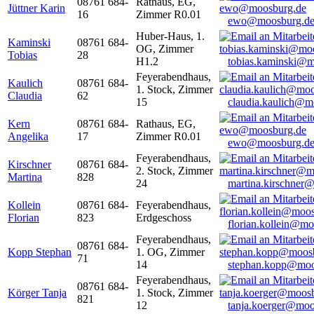
08761 684-
Rathaus, EG,
Jüttner Karin
16
Zimmer R0.01
ewo@moosburg.d
Huber-Haus, 1.
Kaminski
08761 684-
OG, Zimmer
Tobias
28
H1.2
tobias.kaminski@m
Feyerabendhaus,
Kaulich
08761 684-
1. Stock, Zimmer
Claudia
62
15
claudia.kaulich@m
Kern
08761 684-
Rathaus, EG,
Angelika
17
Zimmer R0.01
ewo@moosburg.d
Feyerabendhaus,
Kirschner
08761 684-
2. Stock, Zimmer
Martina
828
24
martina.kirschner
Kollein
08761 684-
Feyerabendhaus,
Florian
823
Erdgeschoss
florian.kollein@m
Feyerabendhaus,
08761 684-
Kopp Stephan
1. OG, Zimmer
71
14
stephan.kopp@moo
Feyerabendhaus,
08761 684-
Körger Tanja
1. Stock, Zimmer
821
12
tanja.koerger@moo