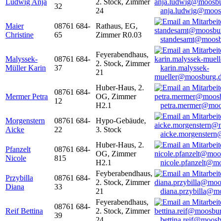
Ludwig Anja
2. Stock, Zimmer
32
24
anja.ludwig@moos
Maier
08761 684-
Rathaus, EG,
Christine
65
Zimmer R0.03
standesamt@moosb
Feyerabendhaus,
Malyssek-
08761 684-
2. Stock, Zimmer
Müller Karin
37
karin.malyssek-
21
mueller@moosburg.
Huber-Haus, 2.
08761 684-
Mermer Petra
OG, Zimmer
12
H2.1
petra.mermer@moo
Morgenstern
08761 684-
Hypo-Gebäude,
Aicke
22
3. Stock
aicke.morgenster
Huber-Haus, 2.
Pfanzelt
08761 684-
OG, Zimmer
Nicole
815
H2.1
nicole.pfanzelt@m
Feyberabendhaus,
Przybilla
08761 684-
2. Stock, Zimmer
Diana
33
21
diana.przybilla@m
Feyerabendhaus,
08761 684-
Reif Bettina
2. Stock, Zimmer
39
24
bettina.reif@moosb