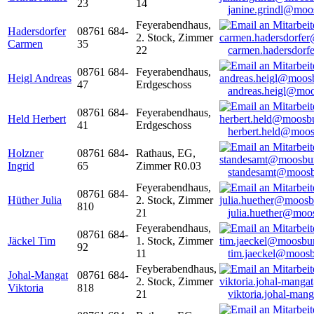
23
14
janine.grindl@moo
Feyerabendhaus,
Hadersdorfer
08761 684-
2. Stock, Zimmer
Carmen
35
22
carmen.hadersdor
08761 684-
Feyerabendhaus,
Heigl Andreas
47
Erdgeschoss
andreas.heigl@moo
08761 684-
Feyerabendhaus,
Held Herbert
41
Erdgeschoss
herbert.held@moos
Holzner
08761 684-
Rathaus, EG,
Ingrid
65
Zimmer R0.03
standesamt@moosb
Feyerabendhaus,
08761 684-
Hüther Julia
2. Stock, Zimmer
810
21
julia.huether@moo
Feyerabendhaus,
08761 684-
Jäckel Tim
1. Stock, Zimmer
92
11
tim.jaeckel@moosb
Feyberabendhaus,
Johal-Mangat
08761 684-
2. Stock, Zimmer
Viktoria
818
21
viktoria.johal-ma