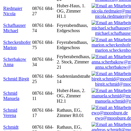
Huber-Haus, 1.
Riedmaier
08761 684-
OG, Zimmer
Nicola
27
H1.1
nicola.riedmaier@
Schafhauser
08761 684-
Feyerabendhaus,
Michael
74
Erdgeschoss
michael.schafhaus
Scheckenhofer
08761 684-
Feyerabendhaus,
Marion
75
Erdgeschoss
marion.scheckenh
Feyberabendhaus,
Scherbakow
08761 684-
2. Stock, Zimmer
Anna
34
21
anna.scherbakow@
08761 684-
Sudetenlandstraße
Schmid Birgit
25
14
birgit.schmid@moo
Huber-Haus, 2.
Schmid
08761 684-
OG, Zimmer
Manuela
11
H2.1
manuela.schmid@m
Schmid
08761 684-
Rathaus, EG,
Verena
17
Zimmer R0.01
ewo@moosburg.d
Schmidt
08761 684-
Rathaus, EG,