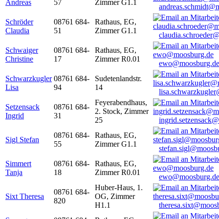
Andreas
57
Zimmer G1.1
andreas.schmidt@
Schröder
08761 684-
Rathaus, EG,
Claudia
51
Zimmer G1.1
claudia.schroeder
Schwaiger
08761 684-
Rathaus, EG,
Christine
17
Zimmer R0.01
ewo@moosburg.d
Schwarzkugler
08761 684-
Sudetenlandstr.
Lisa
94
14
lisa.schwarzkugle
Feyerabendhaus,
Setzensack
08761 684-
2. Stock, Zimmer
Ingrid
31
25
ingrid.setzensack
08761 684-
Rathaus, EG,
Sigl Stefan
55
Zimmer G1.1
stefan.sigl@moosb
Simmert
08761 684-
Rathaus, EG,
Tanja
18
Zimmer R0.01
ewo@moosburg.d
Huber-Haus, 1.
08761 684-
Sixt Theresa
OG, Zimmer
820
H1.1
theresa.sixt@moos