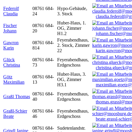
Federolf
08761 684-
Hypo-Gebäude,
Claudia
24
3. Stock
claudia.federolf@
Huber-Haus, 1.
Fischer
08761 684-
OG, Zimmer
Johann
20
H1.2
johann.fischer@mo
Feyerabendhaus,
Gawron
08761 684-
2. Stock, Zimmer
Karin
814
22
karin.gawron@moo
Glück
08761 684-
Feyerabendhaus,
Christina
73
Erdgeschoss
christina.glueck@
Huber-Haus, 3.
Götz
08761 684-
OG, Zimmer
Maximilian
13
H3.1
maximilian.goetz
08761 684-
Feyerabendhaus,
Graßl Thomas
40
Erdgeschoss
thomas.grassl@mo
Graßl-Schier
08761 684-
Feyerabendhaus,
Beate
46
Erdgeschoss
beate.grassl-schi
08761 684-
Sudetenlandstr.
Grindl Janine