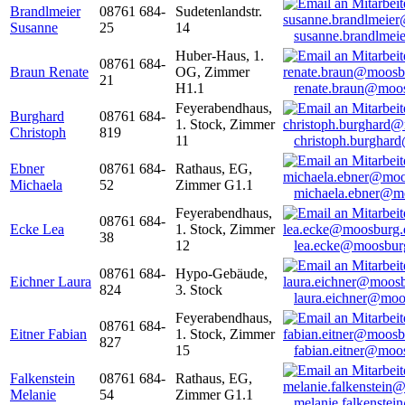
Brandlmeier
08761 684-
Sudetenlandstr.
Susanne
25
14
susanne.brandlme
Huber-Haus, 1.
08761 684-
Braun Renate
OG, Zimmer
21
H1.1
renate.braun@moo
Feyerabendhaus,
Burghard
08761 684-
1. Stock, Zimmer
Christoph
819
11
christoph.burghar
Ebner
08761 684-
Rathaus, EG,
Michaela
52
Zimmer G1.1
michaela.ebner@m
Feyerabendhaus,
08761 684-
Ecke Lea
1. Stock, Zimmer
38
12
lea.ecke@moosbur
08761 684-
Hypo-Gebäude,
Eichner Laura
824
3. Stock
laura.eichner@moo
Feyerabendhaus,
08761 684-
Eitner Fabian
1. Stock, Zimmer
827
15
fabian.eitner@moo
Falkenstein
08761 684-
Rathaus, EG,
Melanie
54
Zimmer G1.1
melanie.falkenste