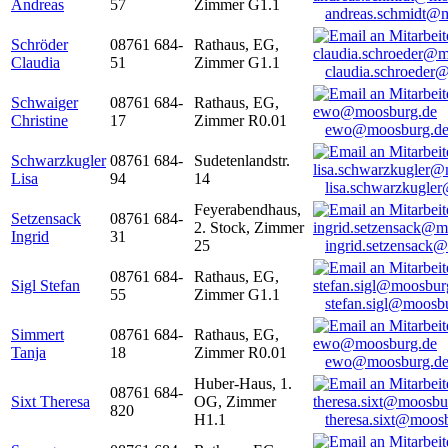
Andreas
57
Zimmer G1.1
andreas.schmidt@
Schröder
08761 684-
Rathaus, EG,
Claudia
51
Zimmer G1.1
claudia.schroeder
Schwaiger
08761 684-
Rathaus, EG,
Christine
17
Zimmer R0.01
ewo@moosburg.d
Schwarzkugler
08761 684-
Sudetenlandstr.
Lisa
94
14
lisa.schwarzkugle
Feyerabendhaus,
Setzensack
08761 684-
2. Stock, Zimmer
Ingrid
31
25
ingrid.setzensack
08761 684-
Rathaus, EG,
Sigl Stefan
55
Zimmer G1.1
stefan.sigl@moosb
Simmert
08761 684-
Rathaus, EG,
Tanja
18
Zimmer R0.01
ewo@moosburg.d
Huber-Haus, 1.
08761 684-
Sixt Theresa
OG, Zimmer
820
H1.1
theresa.sixt@moos