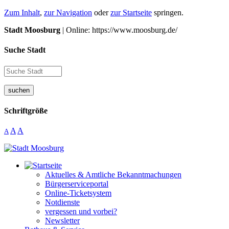
Zum Inhalt
,
zur Navigation
oder
zur Startseite
springen.
Stadt Moosburg
| Online: https://www.moosburg.de/
Suche Stadt
suchen
Schriftgröße
A
A
A
Aktuelles & Amtliche Bekanntmachungen
Bürgerserviceportal
Online-Ticketsystem
Notdienste
vergessen und vorbei?
Newsletter