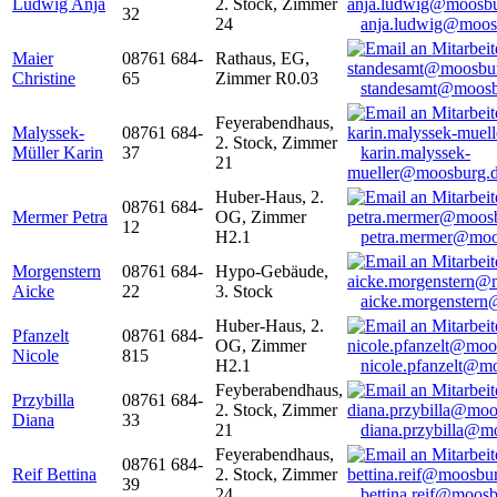
Ludwig Anja
2. Stock, Zimmer
32
24
anja.ludwig@moos
Maier
08761 684-
Rathaus, EG,
Christine
65
Zimmer R0.03
standesamt@moosb
Feyerabendhaus,
Malyssek-
08761 684-
2. Stock, Zimmer
Müller Karin
37
karin.malyssek-
21
mueller@moosburg.
Huber-Haus, 2.
08761 684-
Mermer Petra
OG, Zimmer
12
H2.1
petra.mermer@moo
Morgenstern
08761 684-
Hypo-Gebäude,
Aicke
22
3. Stock
aicke.morgenster
Huber-Haus, 2.
Pfanzelt
08761 684-
OG, Zimmer
Nicole
815
H2.1
nicole.pfanzelt@m
Feyberabendhaus,
Przybilla
08761 684-
2. Stock, Zimmer
Diana
33
21
diana.przybilla@m
Feyerabendhaus,
08761 684-
Reif Bettina
2. Stock, Zimmer
39
24
bettina.reif@moosb