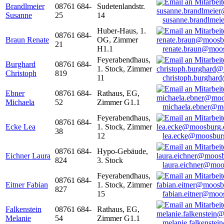
Brandlmeier
08761 684-
Sudetenlandstr.
Susanne
25
14
susanne.brandlme
Huber-Haus, 1.
08761 684-
Braun Renate
OG, Zimmer
21
H1.1
renate.braun@moo
Feyerabendhaus,
Burghard
08761 684-
1. Stock, Zimmer
Christoph
819
11
christoph.burghar
Ebner
08761 684-
Rathaus, EG,
Michaela
52
Zimmer G1.1
michaela.ebner@m
Feyerabendhaus,
08761 684-
Ecke Lea
1. Stock, Zimmer
38
12
lea.ecke@moosbur
08761 684-
Hypo-Gebäude,
Eichner Laura
824
3. Stock
laura.eichner@moo
Feyerabendhaus,
08761 684-
Eitner Fabian
1. Stock, Zimmer
827
15
fabian.eitner@moo
Falkenstein
08761 684-
Rathaus, EG,
Melanie
54
Zimmer G1.1
melanie.falkenste