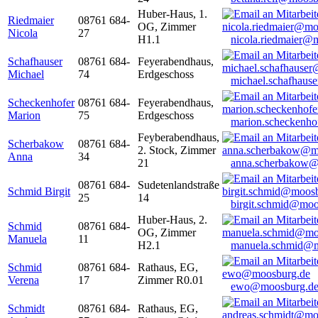
Huber-Haus, 1.
Riedmaier
08761 684-
OG, Zimmer
Nicola
27
H1.1
nicola.riedmaier@
Schafhauser
08761 684-
Feyerabendhaus,
Michael
74
Erdgeschoss
michael.schafhaus
Scheckenhofer
08761 684-
Feyerabendhaus,
Marion
75
Erdgeschoss
marion.scheckenh
Feyberabendhaus,
Scherbakow
08761 684-
2. Stock, Zimmer
Anna
34
21
anna.scherbakow@
08761 684-
Sudetenlandstraße
Schmid Birgit
25
14
birgit.schmid@moo
Huber-Haus, 2.
Schmid
08761 684-
OG, Zimmer
Manuela
11
H2.1
manuela.schmid@m
Schmid
08761 684-
Rathaus, EG,
Verena
17
Zimmer R0.01
ewo@moosburg.d
Schmidt
08761 684-
Rathaus, EG,