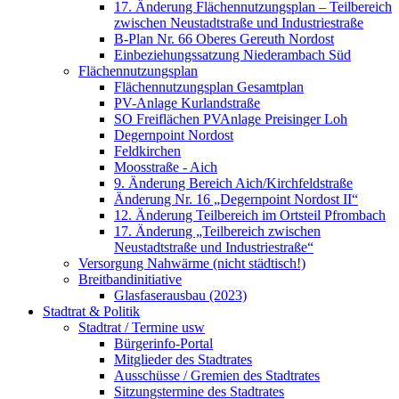
17. Änderung Flächennutzungsplan – Teilbereich
zwischen Neustadtstraße und Industriestraße
B-Plan Nr. 66 Oberes Gereuth Nordost
Einbeziehungssatzung Niederambach Süd
Flächennutzungsplan
Flächennutzungsplan Gesamtplan
PV-Anlage Kurlandstraße
SO Freiflächen PV­Anlage Preisinger Loh
Degernpoint Nordost
Feldkirchen
Moosstraße - Aich
9. Änderung Bereich Aich/Kirchfeldstraße
Änderung Nr. 16 „Degernpoint Nordost II“
12. Änderung Teilbereich im Ortsteil Pfrombach
17. Änderung „Teilbereich zwischen
Neustadtstraße und Industriestraße“
Versorgung Nahwärme (nicht städtisch!)
Breitbandinitiative
Glasfaserausbau (2023)
Stadtrat & Politik
Stadtrat / Termine usw
Bürgerinfo-Portal
Mitglieder des Stadtrates
Ausschüsse / Gremien des Stadtrates
Sitzungstermine des Stadtrates