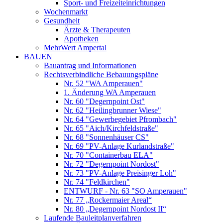
Sport- und Freizeiteinrichtungen
Wochenmarkt
Gesundheit
Ärzte & Therapeuten
Apotheken
MehrWert Ampertal
BAUEN
Bauantrag und Informationen
Rechtsverbindliche Bebauungspläne
Nr. 52 "WA Amperauen"
1. Änderung WA Amperauen
Nr. 60 "Degernpoint Ost"
Nr. 62 "Heilingbrunner Wiese"
Nr. 64 "Gewerbegebiet Pfrombach"
Nr. 65 "Aich/Kirchfeldstraße"
Nr. 68 "Sonnenhäuser CS"
Nr. 69 "PV-Anlage Kurlandstraße"
Nr. 70 "Containerbau ELA"
Nr. 72 "Degernpoint Nordost"
Nr. 73 "PV-Anlage Preisinger Loh"
Nr. 74 "Feldkirchen"
ENTWURF - Nr. 63 "SO Amperauen"
Nr. 77 „Rockermaier Areal“
Nr. 80 „Degernpoint Nordost II“
Laufende Bauleitplanverfahren