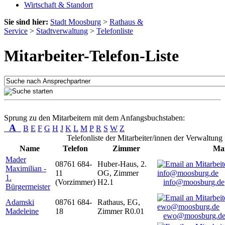
Wirtschaft & Standort
Sie sind hier:
Stadt Moosburg
>
Rathaus &
Service
>
Stadtverwaltung
>
Telefonliste
Mitarbeiter-Telefon-Liste
Sprung zu den Mitarbeitern mit dem Anfangsbuchstaben:
A
B
E
F
G
H
J
K
L
M
P
R
S
W
Z
Telefonliste der Mitarbeiter/innen der Verwaltung
Name
Telefon
Zimmer
Mai
Mader
08761 684-
Huber-Haus, 2.
Maximilian -
11
OG, Zimmer
1.
(Vorzimmer)
H2.1
info@moosburg.de
Bürgermeister
Adamski
08761 684-
Rathaus, EG,
Madeleine
18
Zimmer R0.01
ewo@moosburg.d