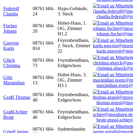
Federolf
08761 684-
Hypo-Gebäude,
Claudia
24
3. Stock
claudia.federolf@
Huber-Haus, 1.
Fischer
08761 684-
OG, Zimmer
Johann
20
H1.2
johann.fischer@mo
Feyerabendhaus,
Gawron
08761 684-
2. Stock, Zimmer
Karin
814
22
karin.gawron@moo
Glück
08761 684-
Feyerabendhaus,
Christina
73
Erdgeschoss
christina.glueck@
Huber-Haus, 3.
Götz
08761 684-
OG, Zimmer
Maximilian
13
H3.1
maximilian.goetz
08761 684-
Feyerabendhaus,
Graßl Thomas
40
Erdgeschoss
thomas.grassl@mo
Graßl-Schier
08761 684-
Feyerabendhaus,
Beate
46
Erdgeschoss
beate.grassl-schi
08761 684-
Sudetenlandstr.
Grindl Janine