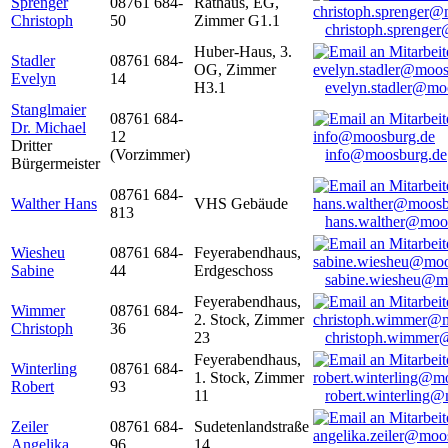
Sprenger
08761 684-
Rathaus, EG,
Christoph
50
Zimmer G1.1
christoph.sprenge
Huber-Haus, 3.
Stadler
08761 684-
OG, Zimmer
Evelyn
14
H3.1
evelyn.stadler@mo
Stanglmaier
08761 684-
Dr. Michael
12
Dritter
(Vorzimmer)
info@moosburg.de
Bürgermeister
08761 684-
Walther Hans
VHS Gebäude
813
hans.walther@moo
Wiesheu
08761 684-
Feyerabendhaus,
Sabine
44
Erdgeschoss
sabine.wiesheu@m
Feyerabendhaus,
Wimmer
08761 684-
2. Stock, Zimmer
Christoph
36
23
christoph.wimmer
Feyerabendhaus,
Winterling
08761 684-
1. Stock, Zimmer
Robert
93
11
robert.winterling
Zeiler
08761 684-
Sudetenlandstraße
Angelika
96
14