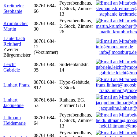
Feyerabendhaus,
Kreitmeier
08761 684-
1. Stock, Zimmer
Stephanie
66
13
stephanie.kreitme
Feyerabendhaus,
Krumbucher
08761 684-
2. Stock, Zimmer
Martin
30
26
martin.krumbuche
Lauterbach
08761 684-
Reinhard
12
Zweiter
(Vorzimmer)
info@moosburg.de
Bürgermeister
Leicht
08761 684-
Sudetenlandstr.
Gabriele
95
14
gabriele.leicht@m
08761 684-
Hypo-Gebäude,
Linhart Franz
812
3. Stock
franz.linhart@moo
Linhart
08761 684-
Rathaus, EG,
Jacqueline
53
Zimmer G1.1
jacqueline.linhart
Feyerabendhaus,
Littmann
08761 684-
1. Stock, Zimmer
Heidemarie
64
13
heidi.littmann@mo
Feyerabendhaus,
08761 684-