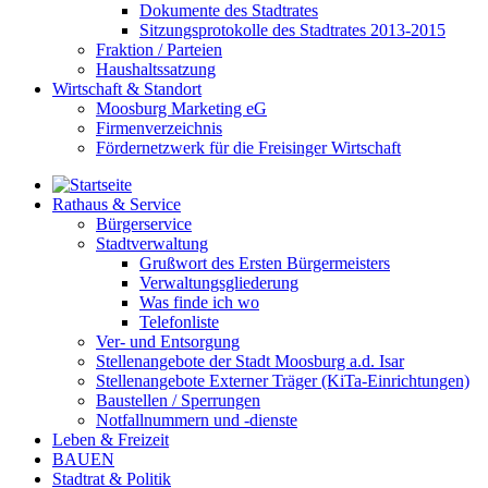
Dokumente des Stadtrates
Sitzungsprotokolle des Stadtrates 2013-2015
Fraktion / Parteien
Haushaltssatzung
Wirtschaft & Standort
Moosburg Marketing eG
Firmenverzeichnis
Fördernetzwerk für die Freisinger Wirtschaft
Rathaus & Service
Bürgerservice
Stadtverwaltung
Grußwort des Ersten Bürgermeisters
Verwaltungsgliederung
Was finde ich wo
Telefonliste
Ver- und Entsorgung
Stellenangebote der Stadt Moosburg a.d. Isar
Stellenangebote Externer Träger (KiTa-Einrichtungen)
Baustellen / Sperrungen
Notfallnummern und -dienste
Leben & Freizeit
BAUEN
Stadtrat & Politik