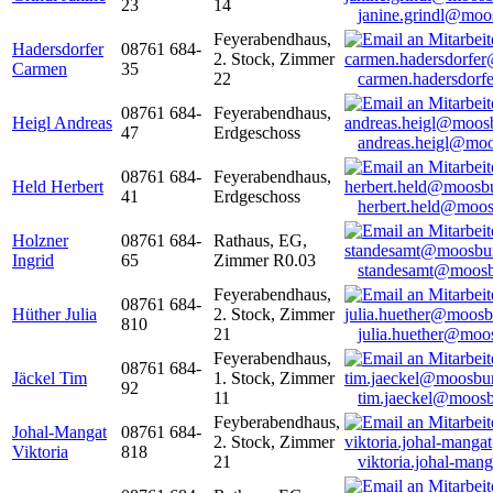
23
14
janine.grindl@moo
Feyerabendhaus,
Hadersdorfer
08761 684-
2. Stock, Zimmer
Carmen
35
22
carmen.hadersdor
08761 684-
Feyerabendhaus,
Heigl Andreas
47
Erdgeschoss
andreas.heigl@moo
08761 684-
Feyerabendhaus,
Held Herbert
41
Erdgeschoss
herbert.held@moos
Holzner
08761 684-
Rathaus, EG,
Ingrid
65
Zimmer R0.03
standesamt@moosb
Feyerabendhaus,
08761 684-
Hüther Julia
2. Stock, Zimmer
810
21
julia.huether@moo
Feyerabendhaus,
08761 684-
Jäckel Tim
1. Stock, Zimmer
92
11
tim.jaeckel@moosb
Feyberabendhaus,
Johal-Mangat
08761 684-
2. Stock, Zimmer
Viktoria
818
21
viktoria.johal-ma