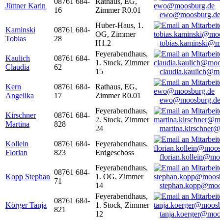
08761 684-
Rathaus, EG,
Jüttner Karin
16
Zimmer R0.01
ewo@moosburg.d
Huber-Haus, 1.
Kaminski
08761 684-
OG, Zimmer
Tobias
28
H1.2
tobias.kaminski@m
Feyerabendhaus,
Kaulich
08761 684-
1. Stock, Zimmer
Claudia
62
15
claudia.kaulich@m
Kern
08761 684-
Rathaus, EG,
Angelika
17
Zimmer R0.01
ewo@moosburg.d
Feyerabendhaus,
Kirschner
08761 684-
2. Stock, Zimmer
Martina
828
24
martina.kirschner
Kollein
08761 684-
Feyerabendhaus,
Florian
823
Erdgeschoss
florian.kollein@m
Feyerabendhaus,
08761 684-
Kopp Stephan
1. OG, Zimmer
71
14
stephan.kopp@moo
Feyerabendhaus,
08761 684-
Körger Tanja
1. Stock, Zimmer
821
12
tanja.koerger@moo