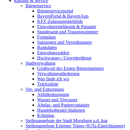
Rathaus & Service
Bürgerservice
Bürgerserviceportal
BayernPortal & BayernApp
KFZ-Zulassungsbehörde
Einwohnermeldeamt & Passamt
Standesamt und Trauungszimmer
Formulare
Satzungen und Verordnungen
Bankdaten
Einwohnerzahlen
Hochwasser-/ Unwetterdienst
Stadtverwaltung
Grußwort des Ersten Bürgermeisters
Verwaltungsgliederung
Was finde ich wo
Telefonliste
Ver- und Entsorgung
Abfallentsorgung
Wasser und Abwasser
Altglas- und Papiercontainer
Hundekotbeutel-Stationen
Kehrplan
Stellenangebote der Stadt Moosburg a.d. Isar
Stellenangebote Externer Träger (KiTa-Einrichtungen)