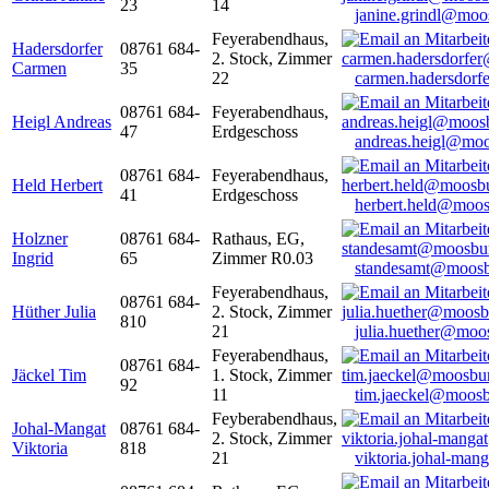
23
14
janine.grindl@moo
Feyerabendhaus,
Hadersdorfer
08761 684-
2. Stock, Zimmer
Carmen
35
22
carmen.hadersdor
08761 684-
Feyerabendhaus,
Heigl Andreas
47
Erdgeschoss
andreas.heigl@moo
08761 684-
Feyerabendhaus,
Held Herbert
41
Erdgeschoss
herbert.held@moos
Holzner
08761 684-
Rathaus, EG,
Ingrid
65
Zimmer R0.03
standesamt@moosb
Feyerabendhaus,
08761 684-
Hüther Julia
2. Stock, Zimmer
810
21
julia.huether@moo
Feyerabendhaus,
08761 684-
Jäckel Tim
1. Stock, Zimmer
92
11
tim.jaeckel@moosb
Feyberabendhaus,
Johal-Mangat
08761 684-
2. Stock, Zimmer
Viktoria
818
21
viktoria.johal-ma