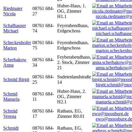
Huber-Haus, 1.
Riedmaier
08761 684-
OG, Zimmer
Nicola
27
H1.1
nicola.riedmaier@
Schafhauser
08761 684-
Feyerabendhaus,
Michael
74
Erdgeschoss
michael.schafhaus
Scheckenhofer
08761 684-
Feyerabendhaus,
Marion
75
Erdgeschoss
marion.scheckenh
Feyberabendhaus,
Scherbakow
08761 684-
2. Stock, Zimmer
Anna
34
21
anna.scherbakow@
08761 684-
Sudetenlandstraße
Schmid Birgit
25
14
birgit.schmid@moo
Huber-Haus, 2.
Schmid
08761 684-
OG, Zimmer
Manuela
11
H2.1
manuela.schmid@m
Schmid
08761 684-
Rathaus, EG,
Verena
17
Zimmer R0.01
ewo@moosburg.d
Schmidt
08761 684-
Rathaus, EG,