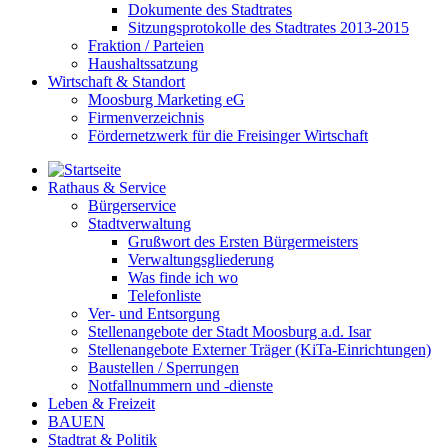
Dokumente des Stadtrates
Sitzungsprotokolle des Stadtrates 2013-2015
Fraktion / Parteien
Haushaltssatzung
Wirtschaft & Standort
Moosburg Marketing eG
Firmenverzeichnis
Fördernetzwerk für die Freisinger Wirtschaft
Rathaus & Service
Bürgerservice
Stadtverwaltung
Grußwort des Ersten Bürgermeisters
Verwaltungsgliederung
Was finde ich wo
Telefonliste
Ver- und Entsorgung
Stellenangebote der Stadt Moosburg a.d. Isar
Stellenangebote Externer Träger (KiTa-Einrichtungen)
Baustellen / Sperrungen
Notfallnummern und -dienste
Leben & Freizeit
BAUEN
Stadtrat & Politik