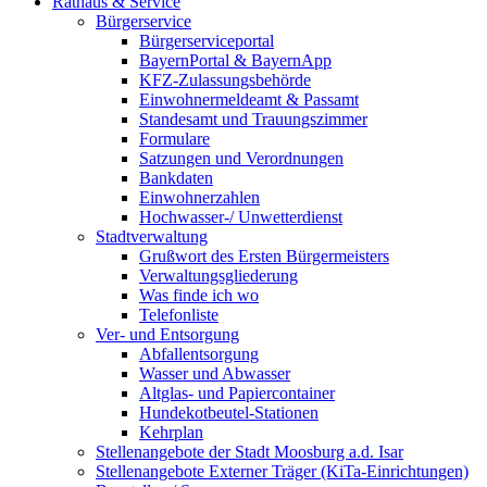
Rathaus & Service
Bürgerservice
Bürgerserviceportal
BayernPortal & BayernApp
KFZ-Zulassungsbehörde
Einwohnermeldeamt & Passamt
Standesamt und Trauungszimmer
Formulare
Satzungen und Verordnungen
Bankdaten
Einwohnerzahlen
Hochwasser-/ Unwetterdienst
Stadtverwaltung
Grußwort des Ersten Bürgermeisters
Verwaltungsgliederung
Was finde ich wo
Telefonliste
Ver- und Entsorgung
Abfallentsorgung
Wasser und Abwasser
Altglas- und Papiercontainer
Hundekotbeutel-Stationen
Kehrplan
Stellenangebote der Stadt Moosburg a.d. Isar
Stellenangebote Externer Träger (KiTa-Einrichtungen)