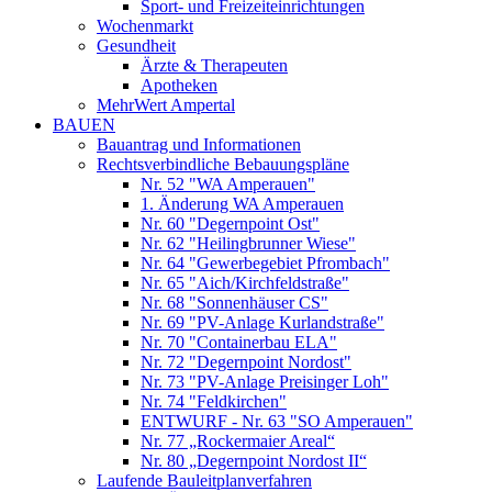
Sport- und Freizeiteinrichtungen
Wochenmarkt
Gesundheit
Ärzte & Therapeuten
Apotheken
MehrWert Ampertal
BAUEN
Bauantrag und Informationen
Rechtsverbindliche Bebauungspläne
Nr. 52 "WA Amperauen"
1. Änderung WA Amperauen
Nr. 60 "Degernpoint Ost"
Nr. 62 "Heilingbrunner Wiese"
Nr. 64 "Gewerbegebiet Pfrombach"
Nr. 65 "Aich/Kirchfeldstraße"
Nr. 68 "Sonnenhäuser CS"
Nr. 69 "PV-Anlage Kurlandstraße"
Nr. 70 "Containerbau ELA"
Nr. 72 "Degernpoint Nordost"
Nr. 73 "PV-Anlage Preisinger Loh"
Nr. 74 "Feldkirchen"
ENTWURF - Nr. 63 "SO Amperauen"
Nr. 77 „Rockermaier Areal“
Nr. 80 „Degernpoint Nordost II“
Laufende Bauleitplanverfahren