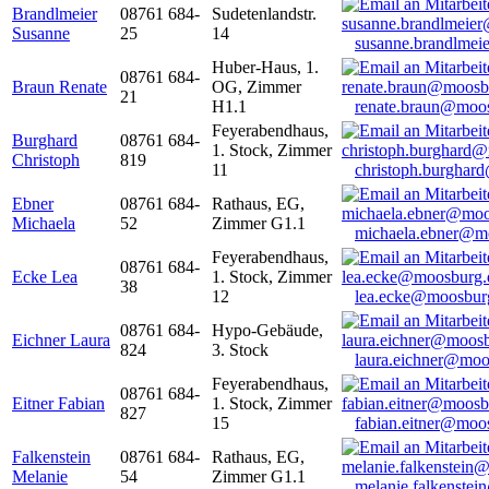
Brandlmeier
08761 684-
Sudetenlandstr.
Susanne
25
14
susanne.brandlme
Huber-Haus, 1.
08761 684-
Braun Renate
OG, Zimmer
21
H1.1
renate.braun@moo
Feyerabendhaus,
Burghard
08761 684-
1. Stock, Zimmer
Christoph
819
11
christoph.burghar
Ebner
08761 684-
Rathaus, EG,
Michaela
52
Zimmer G1.1
michaela.ebner@m
Feyerabendhaus,
08761 684-
Ecke Lea
1. Stock, Zimmer
38
12
lea.ecke@moosbur
08761 684-
Hypo-Gebäude,
Eichner Laura
824
3. Stock
laura.eichner@moo
Feyerabendhaus,
08761 684-
Eitner Fabian
1. Stock, Zimmer
827
15
fabian.eitner@moo
Falkenstein
08761 684-
Rathaus, EG,
Melanie
54
Zimmer G1.1
melanie.falkenste