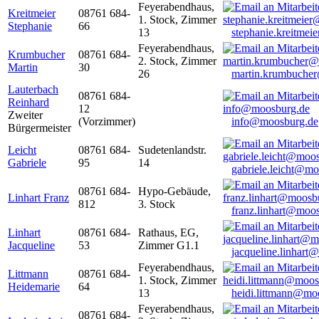
Feyerabendhaus,
Kreitmeier
08761 684-
1. Stock, Zimmer
Stephanie
66
13
stephanie.kreitme
Feyerabendhaus,
Krumbucher
08761 684-
2. Stock, Zimmer
Martin
30
26
martin.krumbuche
Lauterbach
08761 684-
Reinhard
12
Zweiter
(Vorzimmer)
info@moosburg.de
Bürgermeister
Leicht
08761 684-
Sudetenlandstr.
Gabriele
95
14
gabriele.leicht@m
08761 684-
Hypo-Gebäude,
Linhart Franz
812
3. Stock
franz.linhart@moo
Linhart
08761 684-
Rathaus, EG,
Jacqueline
53
Zimmer G1.1
jacqueline.linhart
Feyerabendhaus,
Littmann
08761 684-
1. Stock, Zimmer
Heidemarie
64
13
heidi.littmann@mo
Feyerabendhaus,
08761 684-