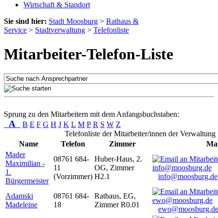
Wirtschaft & Standort
Sie sind hier:
Stadt Moosburg
>
Rathaus &
Service
>
Stadtverwaltung
>
Telefonliste
Mitarbeiter-Telefon-Liste
Sprung zu den Mitarbeitern mit dem Anfangsbuchstaben:
A
B
E
F
G
H
J
K
L
M
P
R
S
W
Z
Telefonliste der Mitarbeiter/innen der Verwaltung
Name
Telefon
Zimmer
Mai
Mader
08761 684-
Huber-Haus, 2.
Maximilian -
11
OG, Zimmer
1.
(Vorzimmer)
H2.1
info@moosburg.de
Bürgermeister
Adamski
08761 684-
Rathaus, EG,
Madeleine
18
Zimmer R0.01
ewo@moosburg.d