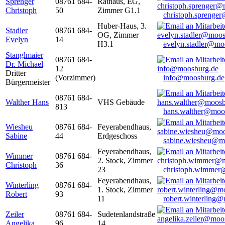
Sprenger
08761 684-
Rathaus, EG,
Christoph
50
Zimmer G1.1
christoph.sprenge
Huber-Haus, 3.
Stadler
08761 684-
OG, Zimmer
Evelyn
14
H3.1
evelyn.stadler@mo
Stanglmaier
08761 684-
Dr. Michael
12
Dritter
(Vorzimmer)
info@moosburg.de
Bürgermeister
08761 684-
Walther Hans
VHS Gebäude
813
hans.walther@moo
Wiesheu
08761 684-
Feyerabendhaus,
Sabine
44
Erdgeschoss
sabine.wiesheu@m
Feyerabendhaus,
Wimmer
08761 684-
2. Stock, Zimmer
Christoph
36
23
christoph.wimmer
Feyerabendhaus,
Winterling
08761 684-
1. Stock, Zimmer
Robert
93
11
robert.winterling
Zeiler
08761 684-
Sudetenlandstraße
Angelika
96
14