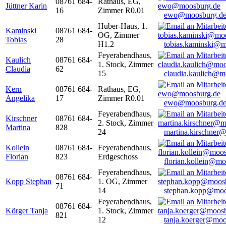
08761 684-
Rathaus, EG,
Jüttner Karin
16
Zimmer R0.01
ewo@moosburg.d
Huber-Haus, 1.
Kaminski
08761 684-
OG, Zimmer
Tobias
28
H1.2
tobias.kaminski@m
Feyerabendhaus,
Kaulich
08761 684-
1. Stock, Zimmer
Claudia
62
15
claudia.kaulich@m
Kern
08761 684-
Rathaus, EG,
Angelika
17
Zimmer R0.01
ewo@moosburg.d
Feyerabendhaus,
Kirschner
08761 684-
2. Stock, Zimmer
Martina
828
24
martina.kirschner
Kollein
08761 684-
Feyerabendhaus,
Florian
823
Erdgeschoss
florian.kollein@m
Feyerabendhaus,
08761 684-
Kopp Stephan
1. OG, Zimmer
71
14
stephan.kopp@moo
Feyerabendhaus,
08761 684-
Körger Tanja
1. Stock, Zimmer
821
12
tanja.koerger@moo