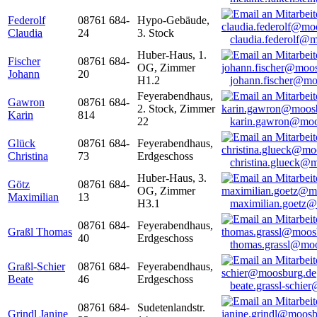
Federolf
08761 684-
Hypo-Gebäude,
Claudia
24
3. Stock
claudia.federolf@
Huber-Haus, 1.
Fischer
08761 684-
OG, Zimmer
Johann
20
H1.2
johann.fischer@mo
Feyerabendhaus,
Gawron
08761 684-
2. Stock, Zimmer
Karin
814
22
karin.gawron@moo
Glück
08761 684-
Feyerabendhaus,
Christina
73
Erdgeschoss
christina.glueck@
Huber-Haus, 3.
Götz
08761 684-
OG, Zimmer
Maximilian
13
H3.1
maximilian.goetz
08761 684-
Feyerabendhaus,
Graßl Thomas
40
Erdgeschoss
thomas.grassl@mo
Graßl-Schier
08761 684-
Feyerabendhaus,
Beate
46
Erdgeschoss
beate.grassl-schi
08761 684-
Sudetenlandstr.
Grindl Janine