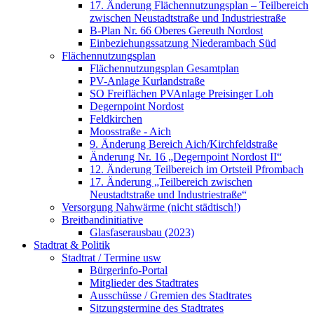
17. Änderung Flächennutzungsplan – Teilbereich
zwischen Neustadtstraße und Industriestraße
B-Plan Nr. 66 Oberes Gereuth Nordost
Einbeziehungssatzung Niederambach Süd
Flächennutzungsplan
Flächennutzungsplan Gesamtplan
PV-Anlage Kurlandstraße
SO Freiflächen PV­Anlage Preisinger Loh
Degernpoint Nordost
Feldkirchen
Moosstraße - Aich
9. Änderung Bereich Aich/Kirchfeldstraße
Änderung Nr. 16 „Degernpoint Nordost II“
12. Änderung Teilbereich im Ortsteil Pfrombach
17. Änderung „Teilbereich zwischen
Neustadtstraße und Industriestraße“
Versorgung Nahwärme (nicht städtisch!)
Breitbandinitiative
Glasfaserausbau (2023)
Stadtrat & Politik
Stadtrat / Termine usw
Bürgerinfo-Portal
Mitglieder des Stadtrates
Ausschüsse / Gremien des Stadtrates
Sitzungstermine des Stadtrates