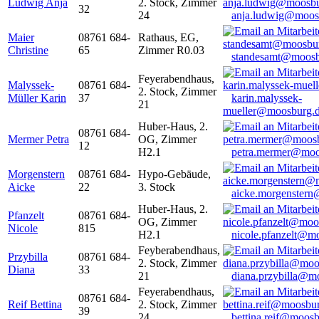
Ludwig Anja
2. Stock, Zimmer
32
24
anja.ludwig@moos
Maier
08761 684-
Rathaus, EG,
Christine
65
Zimmer R0.03
standesamt@moosb
Feyerabendhaus,
Malyssek-
08761 684-
2. Stock, Zimmer
Müller Karin
37
karin.malyssek-
21
mueller@moosburg.
Huber-Haus, 2.
08761 684-
Mermer Petra
OG, Zimmer
12
H2.1
petra.mermer@moo
Morgenstern
08761 684-
Hypo-Gebäude,
Aicke
22
3. Stock
aicke.morgenster
Huber-Haus, 2.
Pfanzelt
08761 684-
OG, Zimmer
Nicole
815
H2.1
nicole.pfanzelt@m
Feyberabendhaus,
Przybilla
08761 684-
2. Stock, Zimmer
Diana
33
21
diana.przybilla@m
Feyerabendhaus,
08761 684-
Reif Bettina
2. Stock, Zimmer
39
24
bettina.reif@moosb