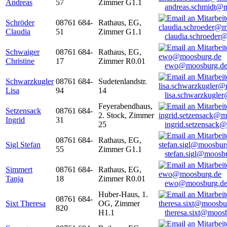
Andreas
57
Zimmer G1.1
andreas.schmidt@
Schröder
08761 684-
Rathaus, EG,
Claudia
51
Zimmer G1.1
claudia.schroeder
Schwaiger
08761 684-
Rathaus, EG,
Christine
17
Zimmer R0.01
ewo@moosburg.d
Schwarzkugler
08761 684-
Sudetenlandstr.
Lisa
94
14
lisa.schwarzkugle
Feyerabendhaus,
Setzensack
08761 684-
2. Stock, Zimmer
Ingrid
31
25
ingrid.setzensack
08761 684-
Rathaus, EG,
Sigl Stefan
55
Zimmer G1.1
stefan.sigl@moosb
Simmert
08761 684-
Rathaus, EG,
Tanja
18
Zimmer R0.01
ewo@moosburg.d
Huber-Haus, 1.
08761 684-
Sixt Theresa
OG, Zimmer
820
H1.1
theresa.sixt@moos