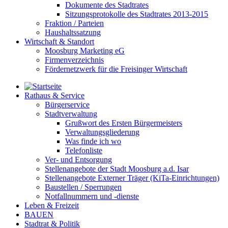
Dokumente des Stadtrates
Sitzungsprotokolle des Stadtrates 2013-2015
Fraktion / Parteien
Haushaltssatzung
Wirtschaft & Standort
Moosburg Marketing eG
Firmenverzeichnis
Fördernetzwerk für die Freisinger Wirtschaft
Rathaus & Service
Bürgerservice
Stadtverwaltung
Grußwort des Ersten Bürgermeisters
Verwaltungsgliederung
Was finde ich wo
Telefonliste
Ver- und Entsorgung
Stellenangebote der Stadt Moosburg a.d. Isar
Stellenangebote Externer Träger (KiTa-Einrichtungen)
Baustellen / Sperrungen
Notfallnummern und -dienste
Leben & Freizeit
BAUEN
Stadtrat & Politik