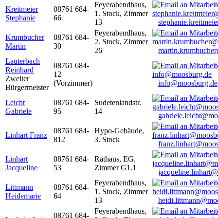
Feyerabendhaus,
Kreitmeier
08761 684-
1. Stock, Zimmer
Stephanie
66
13
stephanie.kreitme
Feyerabendhaus,
Krumbucher
08761 684-
2. Stock, Zimmer
Martin
30
26
martin.krumbuche
Lauterbach
08761 684-
Reinhard
12
Zweiter
(Vorzimmer)
info@moosburg.de
Bürgermeister
Leicht
08761 684-
Sudetenlandstr.
Gabriele
95
14
gabriele.leicht@m
08761 684-
Hypo-Gebäude,
Linhart Franz
812
3. Stock
franz.linhart@moo
Linhart
08761 684-
Rathaus, EG,
Jacqueline
53
Zimmer G1.1
jacqueline.linhart
Feyerabendhaus,
Littmann
08761 684-
1. Stock, Zimmer
Heidemarie
64
13
heidi.littmann@mo
Feyerabendhaus,
08761 684-