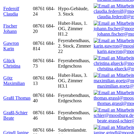
Federolf
08761 684-
Hypo-Gebäude,
Claudia
24
3. Stock
claudia.federolf@
Huber-Haus, 1.
Fischer
08761 684-
OG, Zimmer
Johann
20
H1.2
johann.fischer@mo
Feyerabendhaus,
Gawron
08761 684-
2. Stock, Zimmer
Karin
814
22
karin.gawron@moo
Glück
08761 684-
Feyerabendhaus,
Christina
73
Erdgeschoss
christina.glueck@
Huber-Haus, 3.
Götz
08761 684-
OG, Zimmer
Maximilian
13
H3.1
maximilian.goetz
08761 684-
Feyerabendhaus,
Graßl Thomas
40
Erdgeschoss
thomas.grassl@mo
Graßl-Schier
08761 684-
Feyerabendhaus,
Beate
46
Erdgeschoss
beate.grassl-schi
08761 684-
Sudetenlandstr.
Grindl Janine