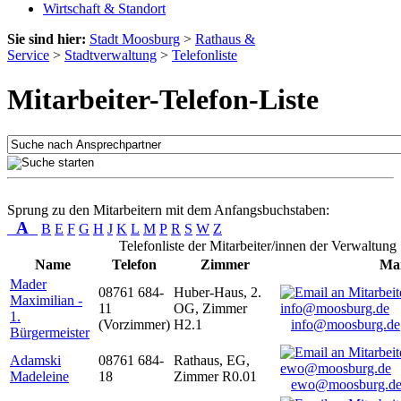
Wirtschaft & Standort
Sie sind hier:
Stadt Moosburg
>
Rathaus &
Service
>
Stadtverwaltung
>
Telefonliste
Mitarbeiter-Telefon-Liste
Sprung zu den Mitarbeitern mit dem Anfangsbuchstaben:
A
B
E
F
G
H
J
K
L
M
P
R
S
W
Z
Telefonliste der Mitarbeiter/innen der Verwaltung
Name
Telefon
Zimmer
Mai
Mader
08761 684-
Huber-Haus, 2.
Maximilian -
11
OG, Zimmer
1.
(Vorzimmer)
H2.1
info@moosburg.de
Bürgermeister
Adamski
08761 684-
Rathaus, EG,
Madeleine
18
Zimmer R0.01
ewo@moosburg.d