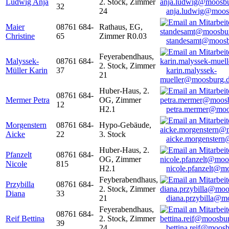
Ludwig Anja
2. Stock, Zimmer
32
24
anja.ludwig@moos
Maier
08761 684-
Rathaus, EG,
Christine
65
Zimmer R0.03
standesamt@moosb
Feyerabendhaus,
Malyssek-
08761 684-
2. Stock, Zimmer
Müller Karin
37
karin.malyssek-
21
mueller@moosburg.
Huber-Haus, 2.
08761 684-
Mermer Petra
OG, Zimmer
12
H2.1
petra.mermer@moo
Morgenstern
08761 684-
Hypo-Gebäude,
Aicke
22
3. Stock
aicke.morgenster
Huber-Haus, 2.
Pfanzelt
08761 684-
OG, Zimmer
Nicole
815
H2.1
nicole.pfanzelt@m
Feyberabendhaus,
Przybilla
08761 684-
2. Stock, Zimmer
Diana
33
21
diana.przybilla@m
Feyerabendhaus,
08761 684-
Reif Bettina
2. Stock, Zimmer
39
24
bettina.reif@moosb