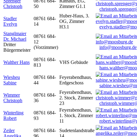
Sprenger
08761 684-
Rathaus, EG,
Christoph
50
Zimmer G1.1
christoph.sprenge
Huber-Haus, 3.
Stadler
08761 684-
OG, Zimmer
Evelyn
14
H3.1
evelyn.stadler@mo
Stanglmaier
08761 684-
Dr. Michael
12
Dritter
(Vorzimmer)
info@moosburg.de
Bürgermeister
08761 684-
Walther Hans
VHS Gebäude
813
hans.walther@moo
Wiesheu
08761 684-
Feyerabendhaus,
Sabine
44
Erdgeschoss
sabine.wiesheu@m
Feyerabendhaus,
Wimmer
08761 684-
2. Stock, Zimmer
Christoph
36
23
christoph.wimmer
Feyerabendhaus,
Winterling
08761 684-
1. Stock, Zimmer
Robert
93
11
robert.winterling
Zeiler
08761 684-
Sudetenlandstraße
Angelika
96
14