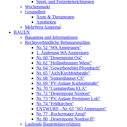
Sport- und Freizeiteinrichtungen
Wochenmarkt
Gesundheit
Ärzte & Therapeuten
Apotheken
MehrWert Ampertal
BAUEN
Bauantrag und Informationen
Rechtsverbindliche Bebauungspläne
Nr. 52 "WA Amperauen"
1. Änderung WA Amperauen
Nr. 60 "Degernpoint Ost"
Nr. 62 "Heilingbrunner Wiese"
Nr. 64 "Gewerbegebiet Pfrombach"
Nr. 65 "Aich/Kirchfeldstraße"
Nr. 68 "Sonnenhäuser CS"
Nr. 69 "PV-Anlage Kurlandstraße"
Nr. 70 "Containerbau ELA"
Nr. 72 "Degernpoint Nordost"
Nr. 73 "PV-Anlage Preisinger Loh"
Nr. 74 "Feldkirchen"
ENTWURF - Nr. 63 "SO Amperauen"
Nr. 77 „Rockermaier Areal“
Nr. 80 „Degernpoint Nordost II“
Laufende Bauleitplanverfahren