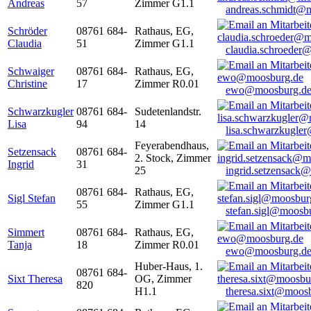
Andreas
57
Zimmer G1.1
andreas.schmidt@
Schröder
08761 684-
Rathaus, EG,
Claudia
51
Zimmer G1.1
claudia.schroeder
Schwaiger
08761 684-
Rathaus, EG,
Christine
17
Zimmer R0.01
ewo@moosburg.d
Schwarzkugler
08761 684-
Sudetenlandstr.
Lisa
94
14
lisa.schwarzkugle
Feyerabendhaus,
Setzensack
08761 684-
2. Stock, Zimmer
Ingrid
31
25
ingrid.setzensack
08761 684-
Rathaus, EG,
Sigl Stefan
55
Zimmer G1.1
stefan.sigl@moosb
Simmert
08761 684-
Rathaus, EG,
Tanja
18
Zimmer R0.01
ewo@moosburg.d
Huber-Haus, 1.
08761 684-
Sixt Theresa
OG, Zimmer
820
H1.1
theresa.sixt@moos