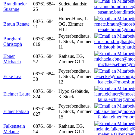
Brandlmeier
08761 684-
Sudetenlandstr.
Susanne
25
14
susanne.brandlme
Huber-Haus, 1.
08761 684-
Braun Renate
OG, Zimmer
21
H1.1
renate.braun@moo
Feyerabendhaus,
Burghard
08761 684-
1. Stock, Zimmer
Christoph
819
11
christoph.burghar
Ebner
08761 684-
Rathaus, EG,
Michaela
52
Zimmer G1.1
michaela.ebner@m
Feyerabendhaus,
08761 684-
Ecke Lea
1. Stock, Zimmer
38
12
lea.ecke@moosbur
08761 684-
Hypo-Gebäude,
Eichner Laura
824
3. Stock
laura.eichner@moo
Feyerabendhaus,
08761 684-
Eitner Fabian
1. Stock, Zimmer
827
15
fabian.eitner@moo
Falkenstein
08761 684-
Rathaus, EG,
Melanie
54
Zimmer G1.1
melanie.falkenste