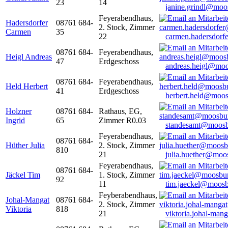
23
14
janine.grindl@moo
Feyerabendhaus,
Hadersdorfer
08761 684-
2. Stock, Zimmer
Carmen
35
22
carmen.hadersdor
08761 684-
Feyerabendhaus,
Heigl Andreas
47
Erdgeschoss
andreas.heigl@moo
08761 684-
Feyerabendhaus,
Held Herbert
41
Erdgeschoss
herbert.held@moos
Holzner
08761 684-
Rathaus, EG,
Ingrid
65
Zimmer R0.03
standesamt@moosb
Feyerabendhaus,
08761 684-
Hüther Julia
2. Stock, Zimmer
810
21
julia.huether@moo
Feyerabendhaus,
08761 684-
Jäckel Tim
1. Stock, Zimmer
92
11
tim.jaeckel@moosb
Feyberabendhaus,
Johal-Mangat
08761 684-
2. Stock, Zimmer
Viktoria
818
21
viktoria.johal-ma