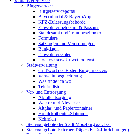
Rathaus & Service
Bürgerservice
Bürgerserviceportal
BayernPortal & BayernApp
KFZ-Zulassungsbehörde
Einwohnermeldeamt & Passamt
Standesamt und Trauungszimmer
Formulare
Satzungen und Verordnungen
Bankdaten
Einwohnerzahlen
Hochwasser-/ Unwetterdienst
Stadtverwaltung
Grußwort des Ersten Bürgermeisters
Verwaltungsgliederung
Was finde ich wo
Telefonliste
Ver- und Entsorgung
Abfallentsorgung
Wasser und Abwasser
Altglas- und Papiercontainer
Hundekotbeutel-Stationen
Kehrplan
Stellenangebote der Stadt Moosburg a.d. Isar
Stellenangebote Externer Träger (KiTa-Einrichtungen)