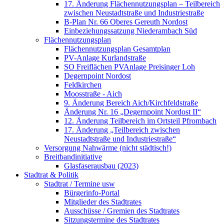
17. Änderung Flächennutzungsplan – Teilbereich
zwischen Neustadtstraße und Industriestraße
B-Plan Nr. 66 Oberes Gereuth Nordost
Einbeziehungssatzung Niederambach Süd
Flächennutzungsplan
Flächennutzungsplan Gesamtplan
PV-Anlage Kurlandstraße
SO Freiflächen PV­Anlage Preisinger Loh
Degernpoint Nordost
Feldkirchen
Moosstraße - Aich
9. Änderung Bereich Aich/Kirchfeldstraße
Änderung Nr. 16 „Degernpoint Nordost II“
12. Änderung Teilbereich im Ortsteil Pfrombach
17. Änderung „Teilbereich zwischen
Neustadtstraße und Industriestraße“
Versorgung Nahwärme (nicht städtisch!)
Breitbandinitiative
Glasfaserausbau (2023)
Stadtrat & Politik
Stadtrat / Termine usw
Bürgerinfo-Portal
Mitglieder des Stadtrates
Ausschüsse / Gremien des Stadtrates
Sitzungstermine des Stadtrates