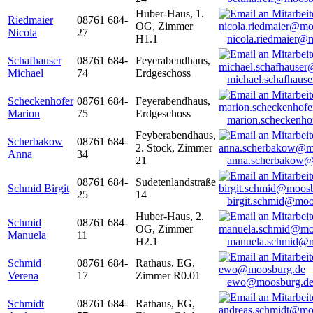
Huber-Haus, 1.
Riedmaier
08761 684-
OG, Zimmer
Nicola
27
H1.1
nicola.riedmaier@
Schafhauser
08761 684-
Feyerabendhaus,
Michael
74
Erdgeschoss
michael.schafhaus
Scheckenhofer
08761 684-
Feyerabendhaus,
Marion
75
Erdgeschoss
marion.scheckenh
Feyberabendhaus,
Scherbakow
08761 684-
2. Stock, Zimmer
Anna
34
21
anna.scherbakow@
08761 684-
Sudetenlandstraße
Schmid Birgit
25
14
birgit.schmid@moo
Huber-Haus, 2.
Schmid
08761 684-
OG, Zimmer
Manuela
11
H2.1
manuela.schmid@m
Schmid
08761 684-
Rathaus, EG,
Verena
17
Zimmer R0.01
ewo@moosburg.d
Schmidt
08761 684-
Rathaus, EG,