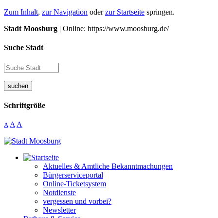
Zum Inhalt
,
zur Navigation
oder
zur Startseite
springen.
Stadt Moosburg
| Online: https://www.moosburg.de/
Suche Stadt
suchen
Schriftgröße
A
A
A
Aktuelles & Amtliche Bekanntmachungen
Bürgerserviceportal
Online-Ticketsystem
Notdienste
vergessen und vorbei?
Newsletter