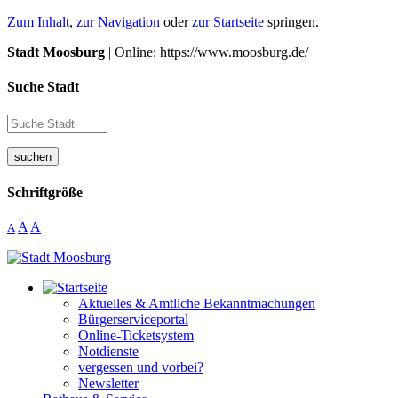
Zum Inhalt
,
zur Navigation
oder
zur Startseite
springen.
Stadt Moosburg
| Online: https://www.moosburg.de/
Suche Stadt
suchen
Schriftgröße
A
A
A
Aktuelles & Amtliche Bekanntmachungen
Bürgerserviceportal
Online-Ticketsystem
Notdienste
vergessen und vorbei?
Newsletter