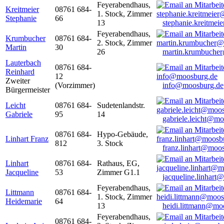
Feyerabendhaus,
Kreitmeier
08761 684-
1. Stock, Zimmer
Stephanie
66
13
stephanie.kreitme
Feyerabendhaus,
Krumbucher
08761 684-
2. Stock, Zimmer
Martin
30
26
martin.krumbuche
Lauterbach
08761 684-
Reinhard
12
Zweiter
(Vorzimmer)
info@moosburg.de
Bürgermeister
Leicht
08761 684-
Sudetenlandstr.
Gabriele
95
14
gabriele.leicht@m
08761 684-
Hypo-Gebäude,
Linhart Franz
812
3. Stock
franz.linhart@moo
Linhart
08761 684-
Rathaus, EG,
Jacqueline
53
Zimmer G1.1
jacqueline.linhart
Feyerabendhaus,
Littmann
08761 684-
1. Stock, Zimmer
Heidemarie
64
13
heidi.littmann@mo
Feyerabendhaus,
08761 684-