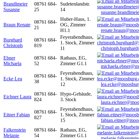
Brandlmeier
08761 684-
Sudetenlandstr.
Susanne
25
14
susanne.brandlme
Huber-Haus, 1.
08761 684-
Braun Renate
OG, Zimmer
21
H1.1
renate.braun@moo
Feyerabendhaus,
Burghard
08761 684-
1. Stock, Zimmer
Christoph
819
11
christoph.burghar
Ebner
08761 684-
Rathaus, EG,
Michaela
52
Zimmer G1.1
michaela.ebner@m
Feyerabendhaus,
08761 684-
Ecke Lea
1. Stock, Zimmer
38
12
lea.ecke@moosbur
08761 684-
Hypo-Gebäude,
Eichner Laura
824
3. Stock
laura.eichner@moo
Feyerabendhaus,
08761 684-
Eitner Fabian
1. Stock, Zimmer
827
15
fabian.eitner@moo
Falkenstein
08761 684-
Rathaus, EG,
Melanie
54
Zimmer G1.1
melanie.falkenste