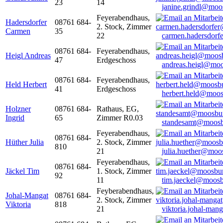
23
14
janine.grindl@moo
Feyerabendhaus,
Hadersdorfer
08761 684-
2. Stock, Zimmer
Carmen
35
22
carmen.hadersdor
08761 684-
Feyerabendhaus,
Heigl Andreas
47
Erdgeschoss
andreas.heigl@moo
08761 684-
Feyerabendhaus,
Held Herbert
41
Erdgeschoss
herbert.held@moos
Holzner
08761 684-
Rathaus, EG,
Ingrid
65
Zimmer R0.03
standesamt@moosb
Feyerabendhaus,
08761 684-
Hüther Julia
2. Stock, Zimmer
810
21
julia.huether@moo
Feyerabendhaus,
08761 684-
Jäckel Tim
1. Stock, Zimmer
92
11
tim.jaeckel@moosb
Feyberabendhaus,
Johal-Mangat
08761 684-
2. Stock, Zimmer
Viktoria
818
21
viktoria.johal-ma