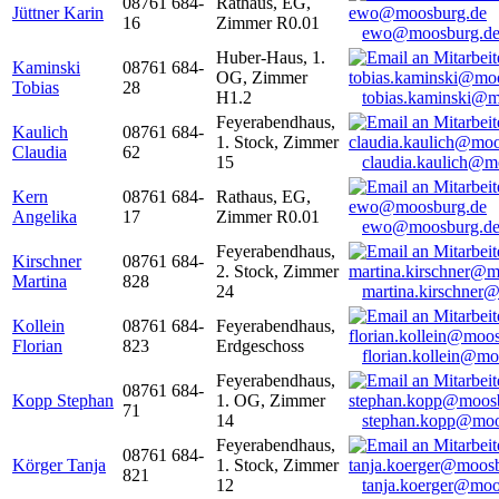
08761 684-
Rathaus, EG,
Jüttner Karin
16
Zimmer R0.01
ewo@moosburg.d
Huber-Haus, 1.
Kaminski
08761 684-
OG, Zimmer
Tobias
28
H1.2
tobias.kaminski@m
Feyerabendhaus,
Kaulich
08761 684-
1. Stock, Zimmer
Claudia
62
15
claudia.kaulich@m
Kern
08761 684-
Rathaus, EG,
Angelika
17
Zimmer R0.01
ewo@moosburg.d
Feyerabendhaus,
Kirschner
08761 684-
2. Stock, Zimmer
Martina
828
24
martina.kirschner
Kollein
08761 684-
Feyerabendhaus,
Florian
823
Erdgeschoss
florian.kollein@m
Feyerabendhaus,
08761 684-
Kopp Stephan
1. OG, Zimmer
71
14
stephan.kopp@moo
Feyerabendhaus,
08761 684-
Körger Tanja
1. Stock, Zimmer
821
12
tanja.koerger@moo