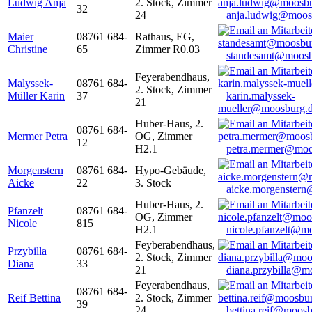
Ludwig Anja
2. Stock, Zimmer
32
24
anja.ludwig@moos
Maier
08761 684-
Rathaus, EG,
Christine
65
Zimmer R0.03
standesamt@moosb
Feyerabendhaus,
Malyssek-
08761 684-
2. Stock, Zimmer
Müller Karin
37
karin.malyssek-
21
mueller@moosburg.
Huber-Haus, 2.
08761 684-
Mermer Petra
OG, Zimmer
12
H2.1
petra.mermer@moo
Morgenstern
08761 684-
Hypo-Gebäude,
Aicke
22
3. Stock
aicke.morgenster
Huber-Haus, 2.
Pfanzelt
08761 684-
OG, Zimmer
Nicole
815
H2.1
nicole.pfanzelt@m
Feyberabendhaus,
Przybilla
08761 684-
2. Stock, Zimmer
Diana
33
21
diana.przybilla@m
Feyerabendhaus,
08761 684-
Reif Bettina
2. Stock, Zimmer
39
24
bettina.reif@moosb