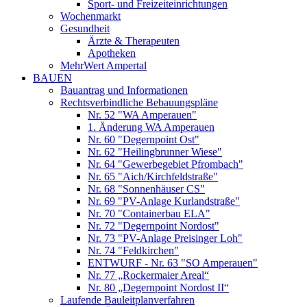
Sport- und Freizeiteinrichtungen
Wochenmarkt
Gesundheit
Ärzte & Therapeuten
Apotheken
MehrWert Ampertal
BAUEN
Bauantrag und Informationen
Rechtsverbindliche Bebauungspläne
Nr. 52 "WA Amperauen"
1. Änderung WA Amperauen
Nr. 60 "Degernpoint Ost"
Nr. 62 "Heilingbrunner Wiese"
Nr. 64 "Gewerbegebiet Pfrombach"
Nr. 65 "Aich/Kirchfeldstraße"
Nr. 68 "Sonnenhäuser CS"
Nr. 69 "PV-Anlage Kurlandstraße"
Nr. 70 "Containerbau ELA"
Nr. 72 "Degernpoint Nordost"
Nr. 73 "PV-Anlage Preisinger Loh"
Nr. 74 "Feldkirchen"
ENTWURF - Nr. 63 "SO Amperauen"
Nr. 77 „Rockermaier Areal“
Nr. 80 „Degernpoint Nordost II“
Laufende Bauleitplanverfahren