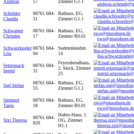
Andreas
57
Zimmer G1.1
andreas.schmidt@
Schröder
08761 684-
Rathaus, EG,
Claudia
51
Zimmer G1.1
claudia.schroeder
Schwaiger
08761 684-
Rathaus, EG,
Christine
17
Zimmer R0.01
ewo@moosburg.d
Schwarzkugler
08761 684-
Sudetenlandstr.
Lisa
94
14
lisa.schwarzkugle
Feyerabendhaus,
Setzensack
08761 684-
2. Stock, Zimmer
Ingrid
31
25
ingrid.setzensack
08761 684-
Rathaus, EG,
Sigl Stefan
55
Zimmer G1.1
stefan.sigl@moosb
Simmert
08761 684-
Rathaus, EG,
Tanja
18
Zimmer R0.01
ewo@moosburg.d
Huber-Haus, 1.
08761 684-
Sixt Theresa
OG, Zimmer
820
H1.1
theresa.sixt@moos