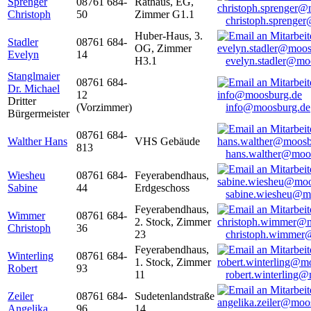
Sprenger
08761 684-
Rathaus, EG,
Christoph
50
Zimmer G1.1
christoph.sprenge
Huber-Haus, 3.
Stadler
08761 684-
OG, Zimmer
Evelyn
14
H3.1
evelyn.stadler@mo
Stanglmaier
08761 684-
Dr. Michael
12
Dritter
(Vorzimmer)
info@moosburg.de
Bürgermeister
08761 684-
Walther Hans
VHS Gebäude
813
hans.walther@moo
Wiesheu
08761 684-
Feyerabendhaus,
Sabine
44
Erdgeschoss
sabine.wiesheu@m
Feyerabendhaus,
Wimmer
08761 684-
2. Stock, Zimmer
Christoph
36
23
christoph.wimmer
Feyerabendhaus,
Winterling
08761 684-
1. Stock, Zimmer
Robert
93
11
robert.winterling
Zeiler
08761 684-
Sudetenlandstraße
Angelika
96
14