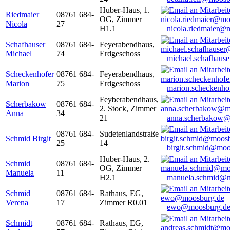
Huber-Haus, 1.
Riedmaier
08761 684-
OG, Zimmer
Nicola
27
H1.1
nicola.riedmaier@
Schafhauser
08761 684-
Feyerabendhaus,
Michael
74
Erdgeschoss
michael.schafhaus
Scheckenhofer
08761 684-
Feyerabendhaus,
Marion
75
Erdgeschoss
marion.scheckenh
Feyberabendhaus,
Scherbakow
08761 684-
2. Stock, Zimmer
Anna
34
21
anna.scherbakow@
08761 684-
Sudetenlandstraße
Schmid Birgit
25
14
birgit.schmid@moo
Huber-Haus, 2.
Schmid
08761 684-
OG, Zimmer
Manuela
11
H2.1
manuela.schmid@m
Schmid
08761 684-
Rathaus, EG,
Verena
17
Zimmer R0.01
ewo@moosburg.d
Schmidt
08761 684-
Rathaus, EG,