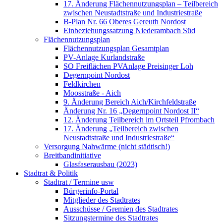
17. Änderung Flächennutzungsplan – Teilbereich
zwischen Neustadtstraße und Industriestraße
B-Plan Nr. 66 Oberes Gereuth Nordost
Einbeziehungssatzung Niederambach Süd
Flächennutzungsplan
Flächennutzungsplan Gesamtplan
PV-Anlage Kurlandstraße
SO Freiflächen PV­Anlage Preisinger Loh
Degernpoint Nordost
Feldkirchen
Moosstraße - Aich
9. Änderung Bereich Aich/Kirchfeldstraße
Änderung Nr. 16 „Degernpoint Nordost II“
12. Änderung Teilbereich im Ortsteil Pfrombach
17. Änderung „Teilbereich zwischen
Neustadtstraße und Industriestraße“
Versorgung Nahwärme (nicht städtisch!)
Breitbandinitiative
Glasfaserausbau (2023)
Stadtrat & Politik
Stadtrat / Termine usw
Bürgerinfo-Portal
Mitglieder des Stadtrates
Ausschüsse / Gremien des Stadtrates
Sitzungstermine des Stadtrates