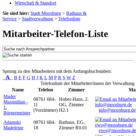
Wirtschaft & Standort
Sie sind hier:
Stadt Moosburg
>
Rathaus &
Service
>
Stadtverwaltung
>
Telefonliste
Mitarbeiter-Telefon-Liste
Sprung zu den Mitarbeitern mit dem Anfangsbuchstaben:
A
B
E
F
G
H
J
K
L
M
P
R
S
W
Z
Telefonliste der Mitarbeiter/innen der Verwaltung
Name
Telefon
Zimmer
Mai
Mader
08761 684-
Huber-Haus, 2.
Maximilian -
11
OG, Zimmer
1.
(Vorzimmer)
H2.1
info@moosburg.de
Bürgermeister
Adamski
08761 684-
Rathaus, EG,
Madeleine
18
Zimmer R0.01
ewo@moosburg.d