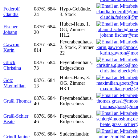
Federolf
08761 684-
Hypo-Gebäude,
Claudia
24
3. Stock
claudia.federolf@
Huber-Haus, 1.
Fischer
08761 684-
OG, Zimmer
Johann
20
H1.2
johann.fischer@mo
Feyerabendhaus,
Gawron
08761 684-
2. Stock, Zimmer
Karin
814
22
karin.gawron@moo
Glück
08761 684-
Feyerabendhaus,
Christina
73
Erdgeschoss
christina.glueck@
Huber-Haus, 3.
Götz
08761 684-
OG, Zimmer
Maximilian
13
H3.1
maximilian.goetz
08761 684-
Feyerabendhaus,
Graßl Thomas
40
Erdgeschoss
thomas.grassl@mo
Graßl-Schier
08761 684-
Feyerabendhaus,
Beate
46
Erdgeschoss
beate.grassl-schi
08761 684-
Sudetenlandstr.
Grindl Janine