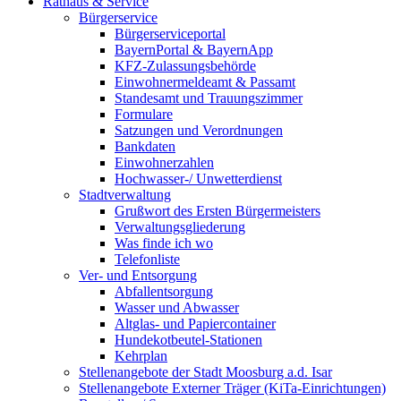
Rathaus & Service
Bürgerservice
Bürgerserviceportal
BayernPortal & BayernApp
KFZ-Zulassungsbehörde
Einwohnermeldeamt & Passamt
Standesamt und Trauungszimmer
Formulare
Satzungen und Verordnungen
Bankdaten
Einwohnerzahlen
Hochwasser-/ Unwetterdienst
Stadtverwaltung
Grußwort des Ersten Bürgermeisters
Verwaltungsgliederung
Was finde ich wo
Telefonliste
Ver- und Entsorgung
Abfallentsorgung
Wasser und Abwasser
Altglas- und Papiercontainer
Hundekotbeutel-Stationen
Kehrplan
Stellenangebote der Stadt Moosburg a.d. Isar
Stellenangebote Externer Träger (KiTa-Einrichtungen)