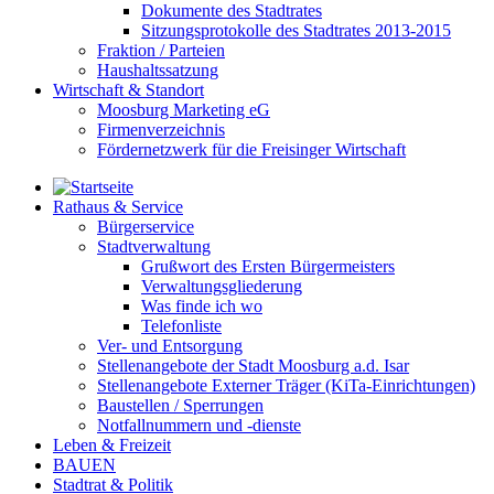
Dokumente des Stadtrates
Sitzungsprotokolle des Stadtrates 2013-2015
Fraktion / Parteien
Haushaltssatzung
Wirtschaft & Standort
Moosburg Marketing eG
Firmenverzeichnis
Fördernetzwerk für die Freisinger Wirtschaft
Rathaus & Service
Bürgerservice
Stadtverwaltung
Grußwort des Ersten Bürgermeisters
Verwaltungsgliederung
Was finde ich wo
Telefonliste
Ver- und Entsorgung
Stellenangebote der Stadt Moosburg a.d. Isar
Stellenangebote Externer Träger (KiTa-Einrichtungen)
Baustellen / Sperrungen
Notfallnummern und -dienste
Leben & Freizeit
BAUEN
Stadtrat & Politik