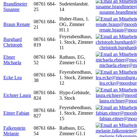
Brandlmeier
08761 684-
Sudetenlandstr.
Susanne
25
14
susanne.brandlme
Huber-Haus, 1.
08761 684-
Braun Renate
OG, Zimmer
21
H1.1
renate.braun@moo
Feyerabendhaus,
Burghard
08761 684-
1. Stock, Zimmer
Christoph
819
11
christoph.burghar
Ebner
08761 684-
Rathaus, EG,
Michaela
52
Zimmer G1.1
michaela.ebner@m
Feyerabendhaus,
08761 684-
Ecke Lea
1. Stock, Zimmer
38
12
lea.ecke@moosbur
08761 684-
Hypo-Gebäude,
Eichner Laura
824
3. Stock
laura.eichner@moo
Feyerabendhaus,
08761 684-
Eitner Fabian
1. Stock, Zimmer
827
15
fabian.eitner@moo
Falkenstein
08761 684-
Rathaus, EG,
Melanie
54
Zimmer G1.1
melanie.falkenste