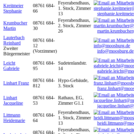
Feyerabendhaus,
Kreitmeier
08761 684-
1. Stock, Zimmer
Stephanie
66
13
stephanie.kreitme
Feyerabendhaus,
Krumbucher
08761 684-
2. Stock, Zimmer
Martin
30
26
martin.krumbuche
Lauterbach
08761 684-
Reinhard
12
Zweiter
(Vorzimmer)
info@moosburg.de
Bürgermeister
Leicht
08761 684-
Sudetenlandstr.
Gabriele
95
14
gabriele.leicht@m
08761 684-
Hypo-Gebäude,
Linhart Franz
812
3. Stock
franz.linhart@moo
Linhart
08761 684-
Rathaus, EG,
Jacqueline
53
Zimmer G1.1
jacqueline.linhart
Feyerabendhaus,
Littmann
08761 684-
1. Stock, Zimmer
Heidemarie
64
13
heidi.littmann@mo
Feyerabendhaus,
08761 684-