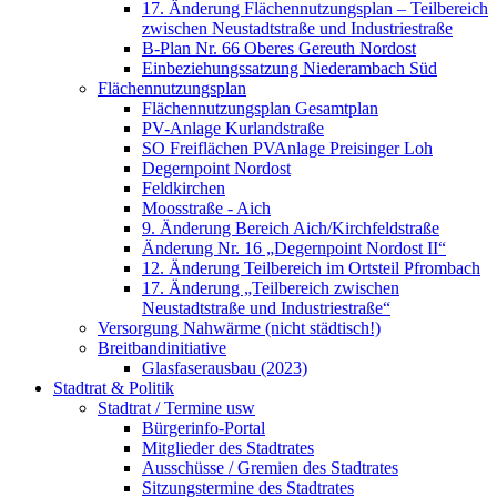
17. Änderung Flächennutzungsplan – Teilbereich
zwischen Neustadtstraße und Industriestraße
B-Plan Nr. 66 Oberes Gereuth Nordost
Einbeziehungssatzung Niederambach Süd
Flächennutzungsplan
Flächennutzungsplan Gesamtplan
PV-Anlage Kurlandstraße
SO Freiflächen PV­Anlage Preisinger Loh
Degernpoint Nordost
Feldkirchen
Moosstraße - Aich
9. Änderung Bereich Aich/Kirchfeldstraße
Änderung Nr. 16 „Degernpoint Nordost II“
12. Änderung Teilbereich im Ortsteil Pfrombach
17. Änderung „Teilbereich zwischen
Neustadtstraße und Industriestraße“
Versorgung Nahwärme (nicht städtisch!)
Breitbandinitiative
Glasfaserausbau (2023)
Stadtrat & Politik
Stadtrat / Termine usw
Bürgerinfo-Portal
Mitglieder des Stadtrates
Ausschüsse / Gremien des Stadtrates
Sitzungstermine des Stadtrates