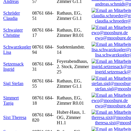
Andreas
57
Zimmer G1.1
andreas.schmidt@
Schröder
08761 684-
Rathaus, EG,
Claudia
51
Zimmer G1.1
claudia.schroeder
Schwaiger
08761 684-
Rathaus, EG,
Christine
17
Zimmer R0.01
ewo@moosburg.d
Schwarzkugler
08761 684-
Sudetenlandstr.
Lisa
94
14
lisa.schwarzkugle
Feyerabendhaus,
Setzensack
08761 684-
2. Stock, Zimmer
Ingrid
31
25
ingrid.setzensack
08761 684-
Rathaus, EG,
Sigl Stefan
55
Zimmer G1.1
stefan.sigl@moosb
Simmert
08761 684-
Rathaus, EG,
Tanja
18
Zimmer R0.01
ewo@moosburg.d
Huber-Haus, 1.
08761 684-
Sixt Theresa
OG, Zimmer
820
H1.1
theresa.sixt@moos