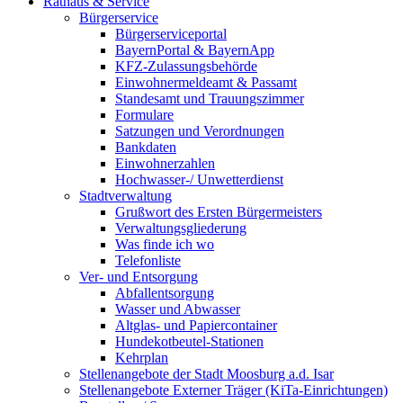
Rathaus & Service
Bürgerservice
Bürgerserviceportal
BayernPortal & BayernApp
KFZ-Zulassungsbehörde
Einwohnermeldeamt & Passamt
Standesamt und Trauungszimmer
Formulare
Satzungen und Verordnungen
Bankdaten
Einwohnerzahlen
Hochwasser-/ Unwetterdienst
Stadtverwaltung
Grußwort des Ersten Bürgermeisters
Verwaltungsgliederung
Was finde ich wo
Telefonliste
Ver- und Entsorgung
Abfallentsorgung
Wasser und Abwasser
Altglas- und Papiercontainer
Hundekotbeutel-Stationen
Kehrplan
Stellenangebote der Stadt Moosburg a.d. Isar
Stellenangebote Externer Träger (KiTa-Einrichtungen)