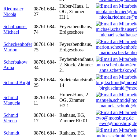
Huber-Haus, 1.
Riedmaier
08761 684-
OG, Zimmer
Nicola
27
H1.1
nicola.riedmaier@
Schafhauser
08761 684-
Feyerabendhaus,
Michael
74
Erdgeschoss
michael.schafhaus
Scheckenhofer
08761 684-
Feyerabendhaus,
Marion
75
Erdgeschoss
marion.scheckenh
Feyberabendhaus,
Scherbakow
08761 684-
2. Stock, Zimmer
Anna
34
21
anna.scherbakow@
08761 684-
Sudetenlandstraße
Schmid Birgit
25
14
birgit.schmid@moo
Huber-Haus, 2.
Schmid
08761 684-
OG, Zimmer
Manuela
11
H2.1
manuela.schmid@m
Schmid
08761 684-
Rathaus, EG,
Verena
17
Zimmer R0.01
ewo@moosburg.d
Schmidt
08761 684-
Rathaus, EG,