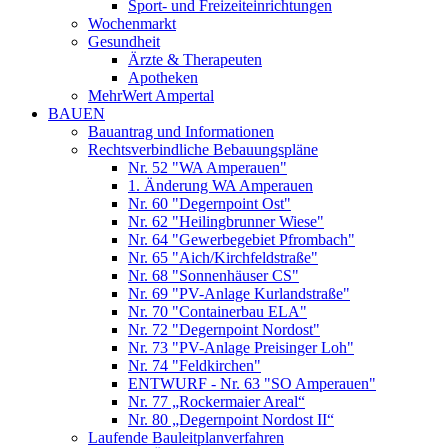
Sport- und Freizeiteinrichtungen
Wochenmarkt
Gesundheit
Ärzte & Therapeuten
Apotheken
MehrWert Ampertal
BAUEN
Bauantrag und Informationen
Rechtsverbindliche Bebauungspläne
Nr. 52 "WA Amperauen"
1. Änderung WA Amperauen
Nr. 60 "Degernpoint Ost"
Nr. 62 "Heilingbrunner Wiese"
Nr. 64 "Gewerbegebiet Pfrombach"
Nr. 65 "Aich/Kirchfeldstraße"
Nr. 68 "Sonnenhäuser CS"
Nr. 69 "PV-Anlage Kurlandstraße"
Nr. 70 "Containerbau ELA"
Nr. 72 "Degernpoint Nordost"
Nr. 73 "PV-Anlage Preisinger Loh"
Nr. 74 "Feldkirchen"
ENTWURF - Nr. 63 "SO Amperauen"
Nr. 77 „Rockermaier Areal“
Nr. 80 „Degernpoint Nordost II“
Laufende Bauleitplanverfahren