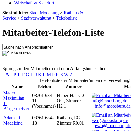
Wirtschaft & Standort
Sie sind hier:
Stadt Moosburg
>
Rathaus &
Service
>
Stadtverwaltung
>
Telefonliste
Mitarbeiter-Telefon-Liste
Sprung zu den Mitarbeitern mit dem Anfangsbuchstaben:
A
B
E
F
G
H
J
K
L
M
P
R
S
W
Z
Telefonliste der Mitarbeiter/innen der Verwaltung
Name
Telefon
Zimmer
Mai
Mader
08761 684-
Huber-Haus, 2.
Maximilian -
11
OG, Zimmer
1.
(Vorzimmer)
H2.1
info@moosburg.de
Bürgermeister
Adamski
08761 684-
Rathaus, EG,
Madeleine
18
Zimmer R0.01
ewo@moosburg.d