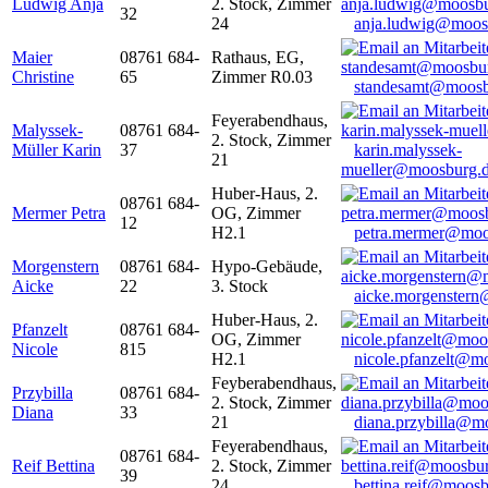
Ludwig Anja
2. Stock, Zimmer
32
24
anja.ludwig@moos
Maier
08761 684-
Rathaus, EG,
Christine
65
Zimmer R0.03
standesamt@moosb
Feyerabendhaus,
Malyssek-
08761 684-
2. Stock, Zimmer
Müller Karin
37
karin.malyssek-
21
mueller@moosburg.
Huber-Haus, 2.
08761 684-
Mermer Petra
OG, Zimmer
12
H2.1
petra.mermer@moo
Morgenstern
08761 684-
Hypo-Gebäude,
Aicke
22
3. Stock
aicke.morgenster
Huber-Haus, 2.
Pfanzelt
08761 684-
OG, Zimmer
Nicole
815
H2.1
nicole.pfanzelt@m
Feyberabendhaus,
Przybilla
08761 684-
2. Stock, Zimmer
Diana
33
21
diana.przybilla@m
Feyerabendhaus,
08761 684-
Reif Bettina
2. Stock, Zimmer
39
24
bettina.reif@moosb