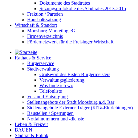
Dokumente des Stadtrates
Sitzungsprotokolle des Stadtrates 2013-2015
Fraktion / Parteien
Haushaltssatzung
Wirtschaft & Standort
Moosburg Marketing eG
Firmenverzeichnis
Fördernetzwerk für die Freisinger Wirtschaft
Rathaus & Service
Bürgerservice
Stadtverwaltung
Grußwort des Ersten Bürgermeisters
Verwaltungsgliederung
Was finde ich wo
Telefonliste
Ver- und Entsorgung
Stellenangebote der Stadt Moosburg a.d. Isar
Stellenangebote Externer Träger (KiTa-Einrichtungen)
Baustellen / Sperrungen
Notfallnummern und -dienste
Leben & Freizeit
BAUEN
Stadtrat & Politik