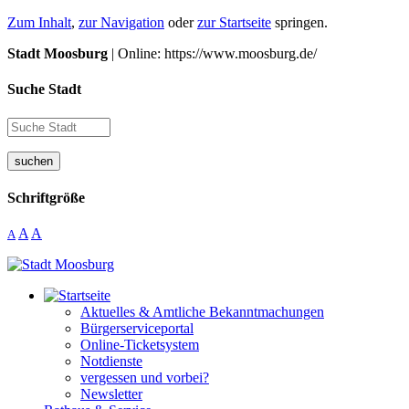
Zum Inhalt
,
zur Navigation
oder
zur Startseite
springen.
Stadt Moosburg
| Online: https://www.moosburg.de/
Suche Stadt
suchen
Schriftgröße
A
A
A
Aktuelles & Amtliche Bekanntmachungen
Bürgerserviceportal
Online-Ticketsystem
Notdienste
vergessen und vorbei?
Newsletter