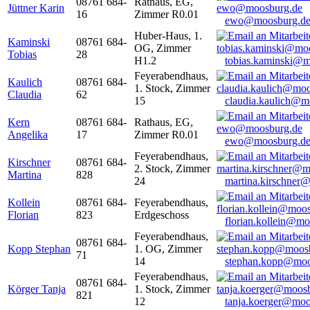
08761 684-
Rathaus, EG,
Jüttner Karin
16
Zimmer R0.01
ewo@moosburg.d
Huber-Haus, 1.
Kaminski
08761 684-
OG, Zimmer
Tobias
28
H1.2
tobias.kaminski@m
Feyerabendhaus,
Kaulich
08761 684-
1. Stock, Zimmer
Claudia
62
15
claudia.kaulich@m
Kern
08761 684-
Rathaus, EG,
Angelika
17
Zimmer R0.01
ewo@moosburg.d
Feyerabendhaus,
Kirschner
08761 684-
2. Stock, Zimmer
Martina
828
24
martina.kirschner
Kollein
08761 684-
Feyerabendhaus,
Florian
823
Erdgeschoss
florian.kollein@m
Feyerabendhaus,
08761 684-
Kopp Stephan
1. OG, Zimmer
71
14
stephan.kopp@moo
Feyerabendhaus,
08761 684-
Körger Tanja
1. Stock, Zimmer
821
12
tanja.koerger@moo