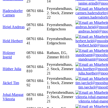
23
14
janine.grindl@moo
Feyerabendhaus,
Hadersdorfer
08761 684-
2. Stock, Zimmer
Carmen
35
22
carmen.hadersdor
08761 684-
Feyerabendhaus,
Heigl Andreas
47
Erdgeschoss
andreas.heigl@moo
08761 684-
Feyerabendhaus,
Held Herbert
41
Erdgeschoss
herbert.held@moos
Holzner
08761 684-
Rathaus, EG,
Ingrid
65
Zimmer R0.03
standesamt@moosb
Feyerabendhaus,
08761 684-
Hüther Julia
2. Stock, Zimmer
810
21
julia.huether@moo
Feyerabendhaus,
08761 684-
Jäckel Tim
1. Stock, Zimmer
92
11
tim.jaeckel@moosb
Feyberabendhaus,
Johal-Mangat
08761 684-
2. Stock, Zimmer
Viktoria
818
21
viktoria.johal-ma