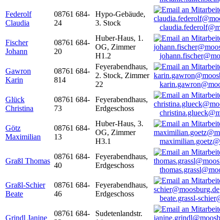
Federolf
08761 684-
Hypo-Gebäude,
Claudia
24
3. Stock
claudia.federolf@
Huber-Haus, 1.
Fischer
08761 684-
OG, Zimmer
Johann
20
H1.2
johann.fischer@mo
Feyerabendhaus,
Gawron
08761 684-
2. Stock, Zimmer
Karin
814
22
karin.gawron@moo
Glück
08761 684-
Feyerabendhaus,
Christina
73
Erdgeschoss
christina.glueck@
Huber-Haus, 3.
Götz
08761 684-
OG, Zimmer
Maximilian
13
H3.1
maximilian.goetz
08761 684-
Feyerabendhaus,
Graßl Thomas
40
Erdgeschoss
thomas.grassl@mo
Graßl-Schier
08761 684-
Feyerabendhaus,
Beate
46
Erdgeschoss
beate.grassl-schi
08761 684-
Sudetenlandstr.
Grindl Janine