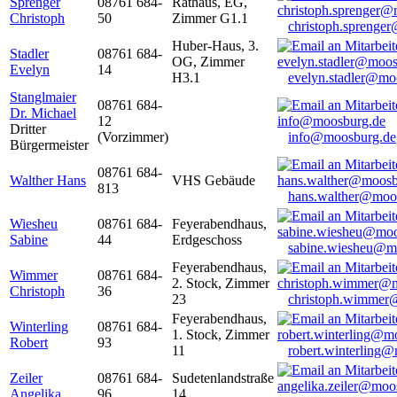
Sprenger
08761 684-
Rathaus, EG,
Christoph
50
Zimmer G1.1
christoph.sprenge
Huber-Haus, 3.
Stadler
08761 684-
OG, Zimmer
Evelyn
14
H3.1
evelyn.stadler@mo
Stanglmaier
08761 684-
Dr. Michael
12
Dritter
(Vorzimmer)
info@moosburg.de
Bürgermeister
08761 684-
Walther Hans
VHS Gebäude
813
hans.walther@moo
Wiesheu
08761 684-
Feyerabendhaus,
Sabine
44
Erdgeschoss
sabine.wiesheu@m
Feyerabendhaus,
Wimmer
08761 684-
2. Stock, Zimmer
Christoph
36
23
christoph.wimmer
Feyerabendhaus,
Winterling
08761 684-
1. Stock, Zimmer
Robert
93
11
robert.winterling
Zeiler
08761 684-
Sudetenlandstraße
Angelika
96
14