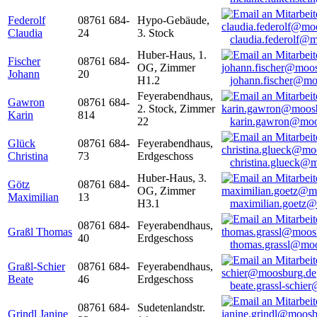
Federolf
08761 684-
Hypo-Gebäude,
Claudia
24
3. Stock
claudia.federolf@
Huber-Haus, 1.
Fischer
08761 684-
OG, Zimmer
Johann
20
H1.2
johann.fischer@mo
Feyerabendhaus,
Gawron
08761 684-
2. Stock, Zimmer
Karin
814
22
karin.gawron@moo
Glück
08761 684-
Feyerabendhaus,
Christina
73
Erdgeschoss
christina.glueck@
Huber-Haus, 3.
Götz
08761 684-
OG, Zimmer
Maximilian
13
H3.1
maximilian.goetz
08761 684-
Feyerabendhaus,
Graßl Thomas
40
Erdgeschoss
thomas.grassl@mo
Graßl-Schier
08761 684-
Feyerabendhaus,
Beate
46
Erdgeschoss
beate.grassl-schi
08761 684-
Sudetenlandstr.
Grindl Janine