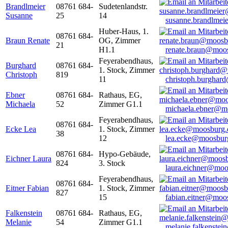
Brandlmeier
08761 684-
Sudetenlandstr.
Susanne
25
14
susanne.brandlme
Huber-Haus, 1.
08761 684-
Braun Renate
OG, Zimmer
21
H1.1
renate.braun@moo
Feyerabendhaus,
Burghard
08761 684-
1. Stock, Zimmer
Christoph
819
11
christoph.burghar
Ebner
08761 684-
Rathaus, EG,
Michaela
52
Zimmer G1.1
michaela.ebner@m
Feyerabendhaus,
08761 684-
Ecke Lea
1. Stock, Zimmer
38
12
lea.ecke@moosbur
08761 684-
Hypo-Gebäude,
Eichner Laura
824
3. Stock
laura.eichner@moo
Feyerabendhaus,
08761 684-
Eitner Fabian
1. Stock, Zimmer
827
15
fabian.eitner@moo
Falkenstein
08761 684-
Rathaus, EG,
Melanie
54
Zimmer G1.1
melanie.falkenste