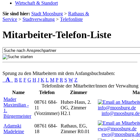
Wirtschaft & Standort
Sie sind hier:
Stadt Moosburg
>
Rathaus &
Service
>
Stadtverwaltung
>
Telefonliste
Mitarbeiter-Telefon-Liste
Sprung zu den Mitarbeitern mit dem Anfangsbuchstaben:
A
B
E
F
G
H
J
K
L
M
P
R
S
W
Z
Telefonliste der Mitarbeiter/innen der Verwaltung
Name
Telefon
Zimmer
Mai
Mader
08761 684-
Huber-Haus, 2.
Maximilian -
11
OG, Zimmer
1.
(Vorzimmer)
H2.1
info@moosburg.de
Bürgermeister
Adamski
08761 684-
Rathaus, EG,
Madeleine
18
Zimmer R0.01
ewo@moosburg.d