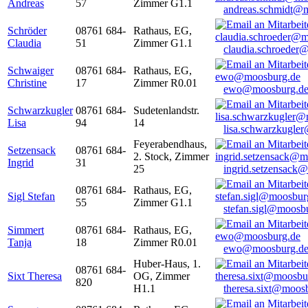
Andreas
57
Zimmer G1.1
andreas.schmidt@
Schröder
08761 684-
Rathaus, EG,
Claudia
51
Zimmer G1.1
claudia.schroeder
Schwaiger
08761 684-
Rathaus, EG,
Christine
17
Zimmer R0.01
ewo@moosburg.d
Schwarzkugler
08761 684-
Sudetenlandstr.
Lisa
94
14
lisa.schwarzkugle
Feyerabendhaus,
Setzensack
08761 684-
2. Stock, Zimmer
Ingrid
31
25
ingrid.setzensack
08761 684-
Rathaus, EG,
Sigl Stefan
55
Zimmer G1.1
stefan.sigl@moosb
Simmert
08761 684-
Rathaus, EG,
Tanja
18
Zimmer R0.01
ewo@moosburg.d
Huber-Haus, 1.
08761 684-
Sixt Theresa
OG, Zimmer
820
H1.1
theresa.sixt@moos