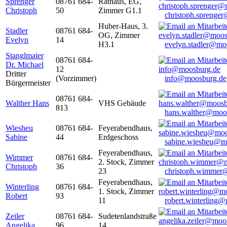
Sprenger
08761 684-
Rathaus, EG,
Christoph
50
Zimmer G1.1
christoph.sprenge
Huber-Haus, 3.
Stadler
08761 684-
OG, Zimmer
Evelyn
14
H3.1
evelyn.stadler@mo
Stanglmaier
08761 684-
Dr. Michael
12
Dritter
(Vorzimmer)
info@moosburg.de
Bürgermeister
08761 684-
Walther Hans
VHS Gebäude
813
hans.walther@moo
Wiesheu
08761 684-
Feyerabendhaus,
Sabine
44
Erdgeschoss
sabine.wiesheu@m
Feyerabendhaus,
Wimmer
08761 684-
2. Stock, Zimmer
Christoph
36
23
christoph.wimmer
Feyerabendhaus,
Winterling
08761 684-
1. Stock, Zimmer
Robert
93
11
robert.winterling
Zeiler
08761 684-
Sudetenlandstraße
Angelika
96
14