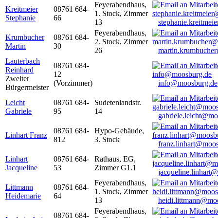
Feyerabendhaus,
Kreitmeier
08761 684-
1. Stock, Zimmer
Stephanie
66
13
stephanie.kreitme
Feyerabendhaus,
Krumbucher
08761 684-
2. Stock, Zimmer
Martin
30
26
martin.krumbuche
Lauterbach
08761 684-
Reinhard
12
Zweiter
(Vorzimmer)
info@moosburg.de
Bürgermeister
Leicht
08761 684-
Sudetenlandstr.
Gabriele
95
14
gabriele.leicht@m
08761 684-
Hypo-Gebäude,
Linhart Franz
812
3. Stock
franz.linhart@moo
Linhart
08761 684-
Rathaus, EG,
Jacqueline
53
Zimmer G1.1
jacqueline.linhart
Feyerabendhaus,
Littmann
08761 684-
1. Stock, Zimmer
Heidemarie
64
13
heidi.littmann@mo
Feyerabendhaus,
08761 684-