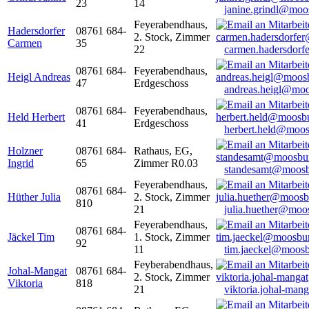
23
14
janine.grindl@moo
Feyerabendhaus,
Hadersdorfer
08761 684-
2. Stock, Zimmer
Carmen
35
22
carmen.hadersdor
08761 684-
Feyerabendhaus,
Heigl Andreas
47
Erdgeschoss
andreas.heigl@moo
08761 684-
Feyerabendhaus,
Held Herbert
41
Erdgeschoss
herbert.held@moos
Holzner
08761 684-
Rathaus, EG,
Ingrid
65
Zimmer R0.03
standesamt@moosb
Feyerabendhaus,
08761 684-
Hüther Julia
2. Stock, Zimmer
810
21
julia.huether@moo
Feyerabendhaus,
08761 684-
Jäckel Tim
1. Stock, Zimmer
92
11
tim.jaeckel@moosb
Feyberabendhaus,
Johal-Mangat
08761 684-
2. Stock, Zimmer
Viktoria
818
21
viktoria.johal-ma