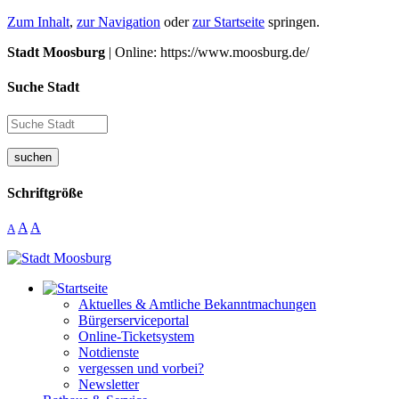
Zum Inhalt
,
zur Navigation
oder
zur Startseite
springen.
Stadt Moosburg
| Online: https://www.moosburg.de/
Suche Stadt
suchen
Schriftgröße
A
A
A
Aktuelles & Amtliche Bekanntmachungen
Bürgerserviceportal
Online-Ticketsystem
Notdienste
vergessen und vorbei?
Newsletter