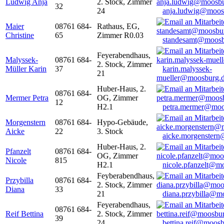
Ludwig Anja
2. Stock, Zimmer
32
24
anja.ludwig@moos
Maier
08761 684-
Rathaus, EG,
Christine
65
Zimmer R0.03
standesamt@moosb
Feyerabendhaus,
Malyssek-
08761 684-
2. Stock, Zimmer
Müller Karin
37
karin.malyssek-
21
mueller@moosburg.
Huber-Haus, 2.
08761 684-
Mermer Petra
OG, Zimmer
12
H2.1
petra.mermer@moo
Morgenstern
08761 684-
Hypo-Gebäude,
Aicke
22
3. Stock
aicke.morgenster
Huber-Haus, 2.
Pfanzelt
08761 684-
OG, Zimmer
Nicole
815
H2.1
nicole.pfanzelt@m
Feyberabendhaus,
Przybilla
08761 684-
2. Stock, Zimmer
Diana
33
21
diana.przybilla@m
Feyerabendhaus,
08761 684-
Reif Bettina
2. Stock, Zimmer
39
24
bettina.reif@moosb