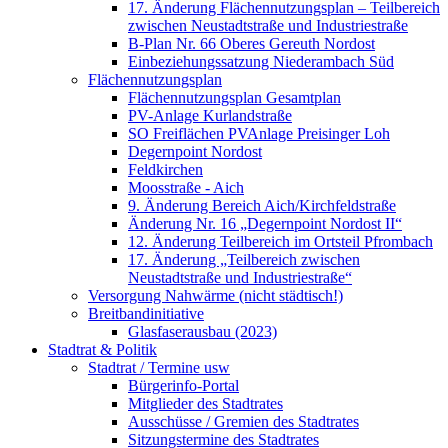
17. Änderung Flächennutzungsplan – Teilbereich
zwischen Neustadtstraße und Industriestraße
B-Plan Nr. 66 Oberes Gereuth Nordost
Einbeziehungssatzung Niederambach Süd
Flächennutzungsplan
Flächennutzungsplan Gesamtplan
PV-Anlage Kurlandstraße
SO Freiflächen PV­Anlage Preisinger Loh
Degernpoint Nordost
Feldkirchen
Moosstraße - Aich
9. Änderung Bereich Aich/Kirchfeldstraße
Änderung Nr. 16 „Degernpoint Nordost II“
12. Änderung Teilbereich im Ortsteil Pfrombach
17. Änderung „Teilbereich zwischen
Neustadtstraße und Industriestraße“
Versorgung Nahwärme (nicht städtisch!)
Breitbandinitiative
Glasfaserausbau (2023)
Stadtrat & Politik
Stadtrat / Termine usw
Bürgerinfo-Portal
Mitglieder des Stadtrates
Ausschüsse / Gremien des Stadtrates
Sitzungstermine des Stadtrates