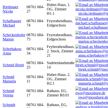
Huber-Haus, 1.
Riedmaier
08761 684-
OG, Zimmer
Nicola
27
H1.1
nicola.riedmaier@
Schafhauser
08761 684-
Feyerabendhaus,
Michael
74
Erdgeschoss
michael.schafhaus
Scheckenhofer
08761 684-
Feyerabendhaus,
Marion
75
Erdgeschoss
marion.scheckenh
Feyberabendhaus,
Scherbakow
08761 684-
2. Stock, Zimmer
Anna
34
21
anna.scherbakow@
08761 684-
Sudetenlandstraße
Schmid Birgit
25
14
birgit.schmid@moo
Huber-Haus, 2.
Schmid
08761 684-
OG, Zimmer
Manuela
11
H2.1
manuela.schmid@m
Schmid
08761 684-
Rathaus, EG,
Verena
17
Zimmer R0.01
ewo@moosburg.d
Schmidt
08761 684-
Rathaus, EG,