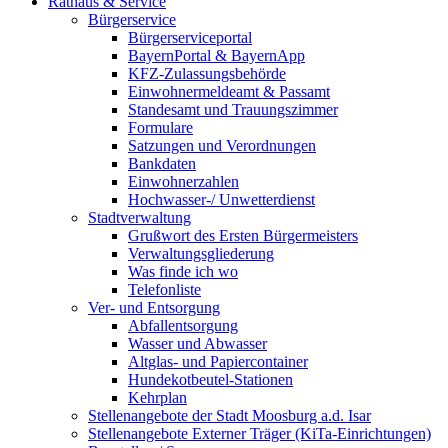
Rathaus & Service
Bürgerservice
Bürgerserviceportal
BayernPortal & BayernApp
KFZ-Zulassungsbehörde
Einwohnermeldeamt & Passamt
Standesamt und Trauungszimmer
Formulare
Satzungen und Verordnungen
Bankdaten
Einwohnerzahlen
Hochwasser-/ Unwetterdienst
Stadtverwaltung
Grußwort des Ersten Bürgermeisters
Verwaltungsgliederung
Was finde ich wo
Telefonliste
Ver- und Entsorgung
Abfallentsorgung
Wasser und Abwasser
Altglas- und Papiercontainer
Hundekotbeutel-Stationen
Kehrplan
Stellenangebote der Stadt Moosburg a.d. Isar
Stellenangebote Externer Träger (KiTa-Einrichtungen)