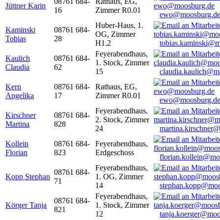
08761 684-
Rathaus, EG,
Jüttner Karin
16
Zimmer R0.01
ewo@moosburg.d
Huber-Haus, 1.
Kaminski
08761 684-
OG, Zimmer
Tobias
28
H1.2
tobias.kaminski@m
Feyerabendhaus,
Kaulich
08761 684-
1. Stock, Zimmer
Claudia
62
15
claudia.kaulich@m
Kern
08761 684-
Rathaus, EG,
Angelika
17
Zimmer R0.01
ewo@moosburg.d
Feyerabendhaus,
Kirschner
08761 684-
2. Stock, Zimmer
Martina
828
24
martina.kirschner
Kollein
08761 684-
Feyerabendhaus,
Florian
823
Erdgeschoss
florian.kollein@m
Feyerabendhaus,
08761 684-
Kopp Stephan
1. OG, Zimmer
71
14
stephan.kopp@moo
Feyerabendhaus,
08761 684-
Körger Tanja
1. Stock, Zimmer
821
12
tanja.koerger@moo