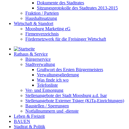
Dokumente des Stadtrates
Sitzungsprotokolle des Stadtrates 2013-2015
Fraktion / Parteien
Haushaltssatzung
Wirtschaft & Standort
Moosburg Marketing eG
Firmenverzeichnis
Fördernetzwerk für die Freisinger Wirtschaft
Rathaus & Service
Bürgerservice
Stadtverwaltung
Grußwort des Ersten Bürgermeisters
Verwaltungsgliederung
Was finde ich wo
Telefonliste
Ver- und Entsorgung
Stellenangebote der Stadt Moosburg a.d. Isar
Stellenangebote Externer Träger (KiTa-Einrichtungen)
Baustellen / Sperrungen
Notfallnummern und -dienste
Leben & Freizeit
BAUEN
Stadtrat & Politik