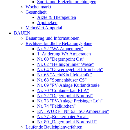
Sport- und Freizeiteinrichtungen
Wochenmarkt
Gesundheit
Ärzte & Therapeuten
Apotheken
MehrWert Ampertal
BAUEN
Bauantrag und Informationen
Rechtsverbindliche Bebauungspläne
Nr. 52 "WA Amperauen"
1. Änderung WA Amperauen
Nr. 60 "Degernpoint Ost"
Nr. 62 "Heilingbrunner Wiese"
Nr. 64 "Gewerbegebiet Pfrombach"
Nr. 65 "Aich/Kirchfeldstraße"
Nr. 68 "Sonnenhäuser CS"
Nr. 69 "PV-Anlage Kurlandstraße"
Nr. 70 "Containerbau ELA"
Nr. 72 "Degernpoint Nordost"
Nr. 73 "PV-Anlage Preisinger Loh"
Nr. 74 "Feldkirchen"
ENTWURF - Nr. 63 "SO Amperauen"
Nr. 77 „Rockermaier Areal“
Nr. 80 „Degernpoint Nordost II“
Laufende Bauleitplanverfahren