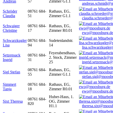
Andreas
57
Zimmer G1.1
andreas.schmidt@
Schröder
08761 684-
Rathaus, EG,
Claudia
51
Zimmer G1.1
claudia.schroeder
Schwaiger
08761 684-
Rathaus, EG,
Christine
17
Zimmer R0.01
ewo@moosburg.d
Schwarzkugler
08761 684-
Sudetenlandstr.
Lisa
94
14
lisa.schwarzkugle
Feyerabendhaus,
Setzensack
08761 684-
2. Stock, Zimmer
Ingrid
31
25
ingrid.setzensack
08761 684-
Rathaus, EG,
Sigl Stefan
55
Zimmer G1.1
stefan.sigl@moosb
Simmert
08761 684-
Rathaus, EG,
Tanja
18
Zimmer R0.01
ewo@moosburg.d
Huber-Haus, 1.
08761 684-
Sixt Theresa
OG, Zimmer
820
H1.1
theresa.sixt@moos