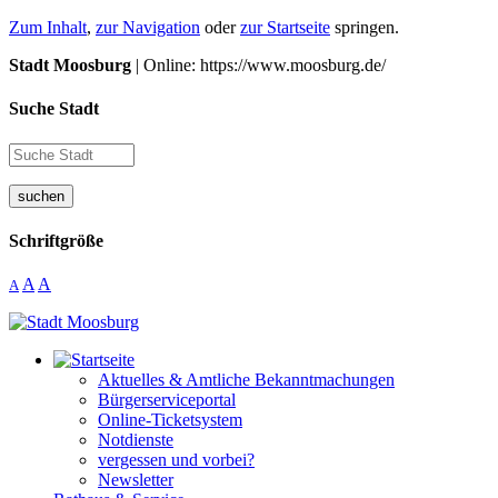
Zum Inhalt
,
zur Navigation
oder
zur Startseite
springen.
Stadt Moosburg
| Online: https://www.moosburg.de/
Suche Stadt
suchen
Schriftgröße
A
A
A
Aktuelles & Amtliche Bekanntmachungen
Bürgerserviceportal
Online-Ticketsystem
Notdienste
vergessen und vorbei?
Newsletter