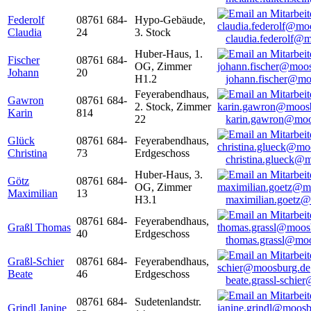
Federolf
08761 684-
Hypo-Gebäude,
Claudia
24
3. Stock
claudia.federolf@
Huber-Haus, 1.
Fischer
08761 684-
OG, Zimmer
Johann
20
H1.2
johann.fischer@mo
Feyerabendhaus,
Gawron
08761 684-
2. Stock, Zimmer
Karin
814
22
karin.gawron@moo
Glück
08761 684-
Feyerabendhaus,
Christina
73
Erdgeschoss
christina.glueck@
Huber-Haus, 3.
Götz
08761 684-
OG, Zimmer
Maximilian
13
H3.1
maximilian.goetz
08761 684-
Feyerabendhaus,
Graßl Thomas
40
Erdgeschoss
thomas.grassl@mo
Graßl-Schier
08761 684-
Feyerabendhaus,
Beate
46
Erdgeschoss
beate.grassl-schi
08761 684-
Sudetenlandstr.
Grindl Janine