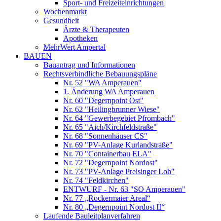
Sport- und Freizeiteinrichtungen
Wochenmarkt
Gesundheit
Ärzte & Therapeuten
Apotheken
MehrWert Ampertal
BAUEN
Bauantrag und Informationen
Rechtsverbindliche Bebauungspläne
Nr. 52 "WA Amperauen"
1. Änderung WA Amperauen
Nr. 60 "Degernpoint Ost"
Nr. 62 "Heilingbrunner Wiese"
Nr. 64 "Gewerbegebiet Pfrombach"
Nr. 65 "Aich/Kirchfeldstraße"
Nr. 68 "Sonnenhäuser CS"
Nr. 69 "PV-Anlage Kurlandstraße"
Nr. 70 "Containerbau ELA"
Nr. 72 "Degernpoint Nordost"
Nr. 73 "PV-Anlage Preisinger Loh"
Nr. 74 "Feldkirchen"
ENTWURF - Nr. 63 "SO Amperauen"
Nr. 77 „Rockermaier Areal“
Nr. 80 „Degernpoint Nordost II“
Laufende Bauleitplanverfahren