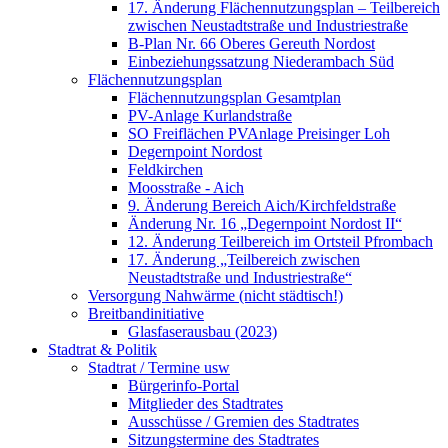
17. Änderung Flächennutzungsplan – Teilbereich
zwischen Neustadtstraße und Industriestraße
B-Plan Nr. 66 Oberes Gereuth Nordost
Einbeziehungssatzung Niederambach Süd
Flächennutzungsplan
Flächennutzungsplan Gesamtplan
PV-Anlage Kurlandstraße
SO Freiflächen PV­Anlage Preisinger Loh
Degernpoint Nordost
Feldkirchen
Moosstraße - Aich
9. Änderung Bereich Aich/Kirchfeldstraße
Änderung Nr. 16 „Degernpoint Nordost II“
12. Änderung Teilbereich im Ortsteil Pfrombach
17. Änderung „Teilbereich zwischen
Neustadtstraße und Industriestraße“
Versorgung Nahwärme (nicht städtisch!)
Breitbandinitiative
Glasfaserausbau (2023)
Stadtrat & Politik
Stadtrat / Termine usw
Bürgerinfo-Portal
Mitglieder des Stadtrates
Ausschüsse / Gremien des Stadtrates
Sitzungstermine des Stadtrates