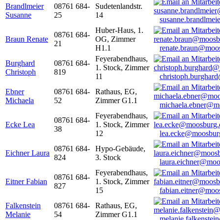
Brandlmeier
08761 684-
Sudetenlandstr.
Susanne
25
14
susanne.brandlme
Huber-Haus, 1.
08761 684-
Braun Renate
OG, Zimmer
21
H1.1
renate.braun@moo
Feyerabendhaus,
Burghard
08761 684-
1. Stock, Zimmer
Christoph
819
11
christoph.burghar
Ebner
08761 684-
Rathaus, EG,
Michaela
52
Zimmer G1.1
michaela.ebner@m
Feyerabendhaus,
08761 684-
Ecke Lea
1. Stock, Zimmer
38
12
lea.ecke@moosbur
08761 684-
Hypo-Gebäude,
Eichner Laura
824
3. Stock
laura.eichner@moo
Feyerabendhaus,
08761 684-
Eitner Fabian
1. Stock, Zimmer
827
15
fabian.eitner@moo
Falkenstein
08761 684-
Rathaus, EG,
Melanie
54
Zimmer G1.1
melanie.falkenste