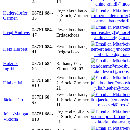
23
14
janine.grindl@moo
Feyerabendhaus,
Hadersdorfer
08761 684-
2. Stock, Zimmer
Carmen
35
22
carmen.hadersdor
08761 684-
Feyerabendhaus,
Heigl Andreas
47
Erdgeschoss
andreas.heigl@moo
08761 684-
Feyerabendhaus,
Held Herbert
41
Erdgeschoss
herbert.held@moos
Holzner
08761 684-
Rathaus, EG,
Ingrid
65
Zimmer R0.03
standesamt@moosb
Feyerabendhaus,
08761 684-
Hüther Julia
2. Stock, Zimmer
810
21
julia.huether@moo
Feyerabendhaus,
08761 684-
Jäckel Tim
1. Stock, Zimmer
92
11
tim.jaeckel@moosb
Feyberabendhaus,
Johal-Mangat
08761 684-
2. Stock, Zimmer
Viktoria
818
21
viktoria.johal-ma