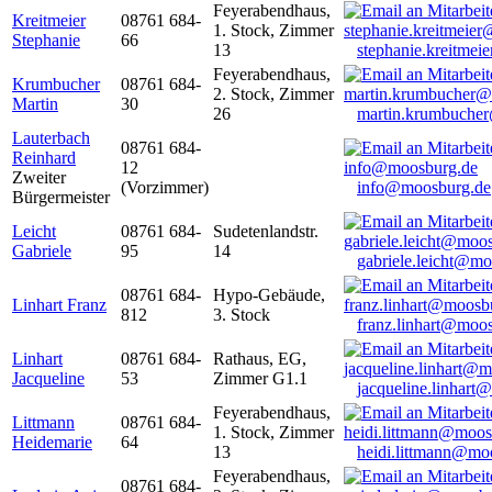
Feyerabendhaus,
Kreitmeier
08761 684-
1. Stock, Zimmer
Stephanie
66
13
stephanie.kreitme
Feyerabendhaus,
Krumbucher
08761 684-
2. Stock, Zimmer
Martin
30
26
martin.krumbuche
Lauterbach
08761 684-
Reinhard
12
Zweiter
(Vorzimmer)
info@moosburg.de
Bürgermeister
Leicht
08761 684-
Sudetenlandstr.
Gabriele
95
14
gabriele.leicht@m
08761 684-
Hypo-Gebäude,
Linhart Franz
812
3. Stock
franz.linhart@moo
Linhart
08761 684-
Rathaus, EG,
Jacqueline
53
Zimmer G1.1
jacqueline.linhart
Feyerabendhaus,
Littmann
08761 684-
1. Stock, Zimmer
Heidemarie
64
13
heidi.littmann@mo
Feyerabendhaus,
08761 684-