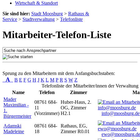
Wirtschaft & Standort
Sie sind hier:
Stadt Moosburg
>
Rathaus &
Service
>
Stadtverwaltung
>
Telefonliste
Mitarbeiter-Telefon-Liste
Sprung zu den Mitarbeitern mit dem Anfangsbuchstaben:
A
B
E
F
G
H
J
K
L
M
P
R
S
W
Z
Telefonliste der Mitarbeiter/innen der Verwaltung
Name
Telefon
Zimmer
Mai
Mader
08761 684-
Huber-Haus, 2.
Maximilian -
11
OG, Zimmer
1.
(Vorzimmer)
H2.1
info@moosburg.de
Bürgermeister
Adamski
08761 684-
Rathaus, EG,
Madeleine
18
Zimmer R0.01
ewo@moosburg.d