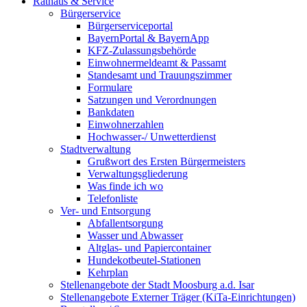
Rathaus & Service
Bürgerservice
Bürgerserviceportal
BayernPortal & BayernApp
KFZ-Zulassungsbehörde
Einwohnermeldeamt & Passamt
Standesamt und Trauungszimmer
Formulare
Satzungen und Verordnungen
Bankdaten
Einwohnerzahlen
Hochwasser-/ Unwetterdienst
Stadtverwaltung
Grußwort des Ersten Bürgermeisters
Verwaltungsgliederung
Was finde ich wo
Telefonliste
Ver- und Entsorgung
Abfallentsorgung
Wasser und Abwasser
Altglas- und Papiercontainer
Hundekotbeutel-Stationen
Kehrplan
Stellenangebote der Stadt Moosburg a.d. Isar
Stellenangebote Externer Träger (KiTa-Einrichtungen)