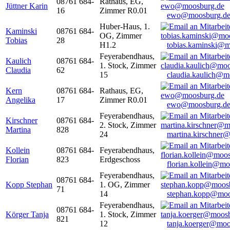
08761 684-
Rathaus, EG,
Jüttner Karin
16
Zimmer R0.01
ewo@moosburg.d
Huber-Haus, 1.
Kaminski
08761 684-
OG, Zimmer
Tobias
28
H1.2
tobias.kaminski@m
Feyerabendhaus,
Kaulich
08761 684-
1. Stock, Zimmer
Claudia
62
15
claudia.kaulich@m
Kern
08761 684-
Rathaus, EG,
Angelika
17
Zimmer R0.01
ewo@moosburg.d
Feyerabendhaus,
Kirschner
08761 684-
2. Stock, Zimmer
Martina
828
24
martina.kirschner
Kollein
08761 684-
Feyerabendhaus,
Florian
823
Erdgeschoss
florian.kollein@m
Feyerabendhaus,
08761 684-
Kopp Stephan
1. OG, Zimmer
71
14
stephan.kopp@moo
Feyerabendhaus,
08761 684-
Körger Tanja
1. Stock, Zimmer
821
12
tanja.koerger@moo