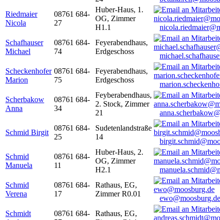
Huber-Haus, 1.
Riedmaier
08761 684-
OG, Zimmer
Nicola
27
H1.1
nicola.riedmaier@
Schafhauser
08761 684-
Feyerabendhaus,
Michael
74
Erdgeschoss
michael.schafhaus
Scheckenhofer
08761 684-
Feyerabendhaus,
Marion
75
Erdgeschoss
marion.scheckenh
Feyberabendhaus,
Scherbakow
08761 684-
2. Stock, Zimmer
Anna
34
21
anna.scherbakow@
08761 684-
Sudetenlandstraße
Schmid Birgit
25
14
birgit.schmid@moo
Huber-Haus, 2.
Schmid
08761 684-
OG, Zimmer
Manuela
11
H2.1
manuela.schmid@m
Schmid
08761 684-
Rathaus, EG,
Verena
17
Zimmer R0.01
ewo@moosburg.d
Schmidt
08761 684-
Rathaus, EG,