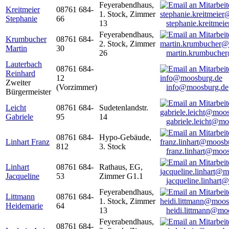
Feyerabendhaus,
Kreitmeier
08761 684-
1. Stock, Zimmer
Stephanie
66
13
stephanie.kreitme
Feyerabendhaus,
Krumbucher
08761 684-
2. Stock, Zimmer
Martin
30
26
martin.krumbuche
Lauterbach
08761 684-
Reinhard
12
Zweiter
(Vorzimmer)
info@moosburg.de
Bürgermeister
Leicht
08761 684-
Sudetenlandstr.
Gabriele
95
14
gabriele.leicht@m
08761 684-
Hypo-Gebäude,
Linhart Franz
812
3. Stock
franz.linhart@moo
Linhart
08761 684-
Rathaus, EG,
Jacqueline
53
Zimmer G1.1
jacqueline.linhart
Feyerabendhaus,
Littmann
08761 684-
1. Stock, Zimmer
Heidemarie
64
13
heidi.littmann@mo
Feyerabendhaus,
08761 684-