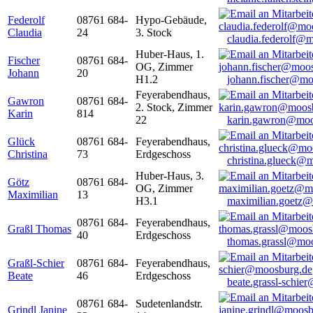
Federolf
08761 684-
Hypo-Gebäude,
Claudia
24
3. Stock
claudia.federolf@
Huber-Haus, 1.
Fischer
08761 684-
OG, Zimmer
Johann
20
H1.2
johann.fischer@mo
Feyerabendhaus,
Gawron
08761 684-
2. Stock, Zimmer
Karin
814
22
karin.gawron@moo
Glück
08761 684-
Feyerabendhaus,
Christina
73
Erdgeschoss
christina.glueck@
Huber-Haus, 3.
Götz
08761 684-
OG, Zimmer
Maximilian
13
H3.1
maximilian.goetz
08761 684-
Feyerabendhaus,
Graßl Thomas
40
Erdgeschoss
thomas.grassl@mo
Graßl-Schier
08761 684-
Feyerabendhaus,
Beate
46
Erdgeschoss
beate.grassl-schi
08761 684-
Sudetenlandstr.
Grindl Janine