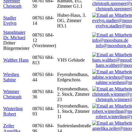
Sprenger
08761 684-
Rathaus, EG,
Christoph
50
Zimmer G1.1
christoph.sprenge
Huber-Haus, 3.
Stadler
08761 684-
OG, Zimmer
Evelyn
14
H3.1
evelyn.stadler@mo
Stanglmaier
08761 684-
Dr. Michael
12
Dritter
(Vorzimmer)
info@moosburg.de
Bürgermeister
08761 684-
Walther Hans
VHS Gebäude
813
hans.walther@moo
Wiesheu
08761 684-
Feyerabendhaus,
Sabine
44
Erdgeschoss
sabine.wiesheu@m
Feyerabendhaus,
Wimmer
08761 684-
2. Stock, Zimmer
Christoph
36
23
christoph.wimmer
Feyerabendhaus,
Winterling
08761 684-
1. Stock, Zimmer
Robert
93
11
robert.winterling
Zeiler
08761 684-
Sudetenlandstraße
Angelika
96
14