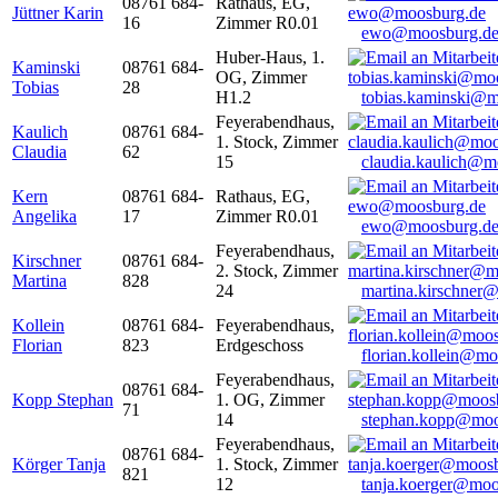
08761 684-
Rathaus, EG,
Jüttner Karin
16
Zimmer R0.01
ewo@moosburg.d
Huber-Haus, 1.
Kaminski
08761 684-
OG, Zimmer
Tobias
28
H1.2
tobias.kaminski@m
Feyerabendhaus,
Kaulich
08761 684-
1. Stock, Zimmer
Claudia
62
15
claudia.kaulich@m
Kern
08761 684-
Rathaus, EG,
Angelika
17
Zimmer R0.01
ewo@moosburg.d
Feyerabendhaus,
Kirschner
08761 684-
2. Stock, Zimmer
Martina
828
24
martina.kirschner
Kollein
08761 684-
Feyerabendhaus,
Florian
823
Erdgeschoss
florian.kollein@m
Feyerabendhaus,
08761 684-
Kopp Stephan
1. OG, Zimmer
71
14
stephan.kopp@moo
Feyerabendhaus,
08761 684-
Körger Tanja
1. Stock, Zimmer
821
12
tanja.koerger@moo