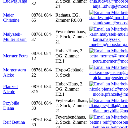
Ludwig Anja
2. Stock, Zimmer
32
24
anja.ludwig@moos
Maier
08761 684-
Rathaus, EG,
Christine
65
Zimmer R0.03
standesamt@moosb
Feyerabendhaus,
Malyssek-
08761 684-
2. Stock, Zimmer
Müller Karin
37
karin.malyssek-
21
mueller@moosburg.
Huber-Haus, 2.
08761 684-
Mermer Petra
OG, Zimmer
12
H2.1
petra.mermer@moo
Morgenstern
08761 684-
Hypo-Gebäude,
Aicke
22
3. Stock
aicke.morgenster
Huber-Haus, 2.
Pfanzelt
08761 684-
OG, Zimmer
Nicole
815
H2.1
nicole.pfanzelt@m
Feyberabendhaus,
Przybilla
08761 684-
2. Stock, Zimmer
Diana
33
21
diana.przybilla@m
Feyerabendhaus,
08761 684-
Reif Bettina
2. Stock, Zimmer
39
24
bettina.reif@moosb