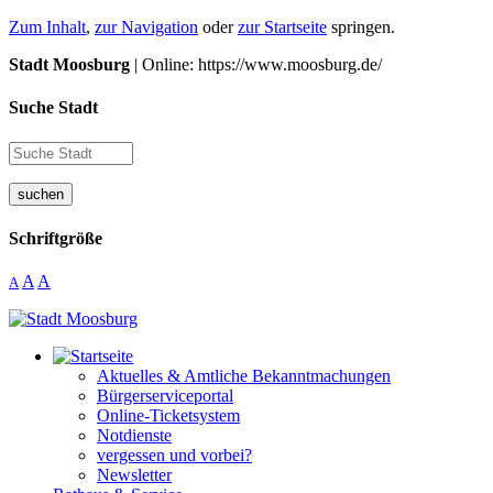
Zum Inhalt
,
zur Navigation
oder
zur Startseite
springen.
Stadt Moosburg
| Online: https://www.moosburg.de/
Suche Stadt
suchen
Schriftgröße
A
A
A
Aktuelles & Amtliche Bekanntmachungen
Bürgerserviceportal
Online-Ticketsystem
Notdienste
vergessen und vorbei?
Newsletter