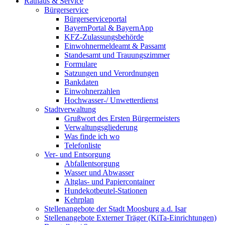
Rathaus & Service
Bürgerservice
Bürgerserviceportal
BayernPortal & BayernApp
KFZ-Zulassungsbehörde
Einwohnermeldeamt & Passamt
Standesamt und Trauungszimmer
Formulare
Satzungen und Verordnungen
Bankdaten
Einwohnerzahlen
Hochwasser-/ Unwetterdienst
Stadtverwaltung
Grußwort des Ersten Bürgermeisters
Verwaltungsgliederung
Was finde ich wo
Telefonliste
Ver- und Entsorgung
Abfallentsorgung
Wasser und Abwasser
Altglas- und Papiercontainer
Hundekotbeutel-Stationen
Kehrplan
Stellenangebote der Stadt Moosburg a.d. Isar
Stellenangebote Externer Träger (KiTa-Einrichtungen)