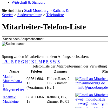
Wirtschaft & Standort
Sie sind hier:
Stadt Moosburg
>
Rathaus &
Service
>
Stadtverwaltung
>
Telefonliste
Mitarbeiter-Telefon-Liste
Sprung zu den Mitarbeitern mit dem Anfangsbuchstaben:
A
B
E
F
G
H
J
K
L
M
P
R
S
W
Z
Telefonliste der Mitarbeiter/innen der Verwaltung
Name
Telefon
Zimmer
Mai
Mader
08761 684-
Huber-Haus, 2.
Maximilian -
11
OG, Zimmer
1.
(Vorzimmer)
H2.1
info@moosburg.de
Bürgermeister
Adamski
08761 684-
Rathaus, EG,
Madeleine
18
Zimmer R0.01
ewo@moosburg.d