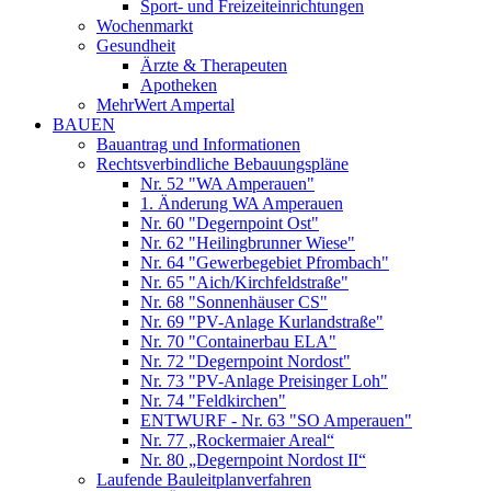
Sport- und Freizeiteinrichtungen
Wochenmarkt
Gesundheit
Ärzte & Therapeuten
Apotheken
MehrWert Ampertal
BAUEN
Bauantrag und Informationen
Rechtsverbindliche Bebauungspläne
Nr. 52 "WA Amperauen"
1. Änderung WA Amperauen
Nr. 60 "Degernpoint Ost"
Nr. 62 "Heilingbrunner Wiese"
Nr. 64 "Gewerbegebiet Pfrombach"
Nr. 65 "Aich/Kirchfeldstraße"
Nr. 68 "Sonnenhäuser CS"
Nr. 69 "PV-Anlage Kurlandstraße"
Nr. 70 "Containerbau ELA"
Nr. 72 "Degernpoint Nordost"
Nr. 73 "PV-Anlage Preisinger Loh"
Nr. 74 "Feldkirchen"
ENTWURF - Nr. 63 "SO Amperauen"
Nr. 77 „Rockermaier Areal“
Nr. 80 „Degernpoint Nordost II“
Laufende Bauleitplanverfahren