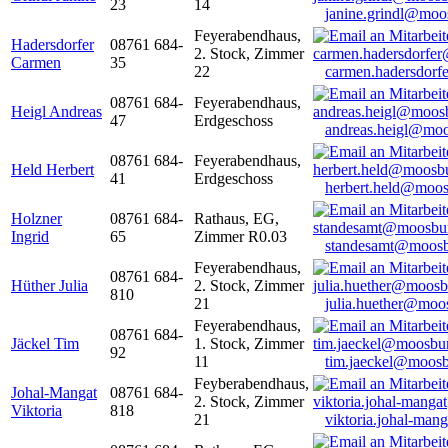
23
14
janine.grindl@moo
Feyerabendhaus,
Hadersdorfer
08761 684-
2. Stock, Zimmer
Carmen
35
22
carmen.hadersdor
08761 684-
Feyerabendhaus,
Heigl Andreas
47
Erdgeschoss
andreas.heigl@moo
08761 684-
Feyerabendhaus,
Held Herbert
41
Erdgeschoss
herbert.held@moos
Holzner
08761 684-
Rathaus, EG,
Ingrid
65
Zimmer R0.03
standesamt@moosb
Feyerabendhaus,
08761 684-
Hüther Julia
2. Stock, Zimmer
810
21
julia.huether@moo
Feyerabendhaus,
08761 684-
Jäckel Tim
1. Stock, Zimmer
92
11
tim.jaeckel@moosb
Feyberabendhaus,
Johal-Mangat
08761 684-
2. Stock, Zimmer
Viktoria
818
21
viktoria.johal-ma