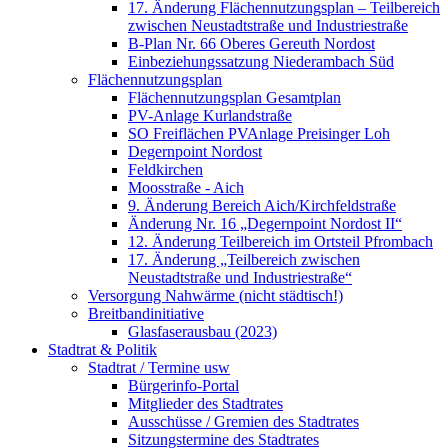
17. Änderung Flächennutzungsplan – Teilbereich
zwischen Neustadtstraße und Industriestraße
B-Plan Nr. 66 Oberes Gereuth Nordost
Einbeziehungssatzung Niederambach Süd
Flächennutzungsplan
Flächennutzungsplan Gesamtplan
PV-Anlage Kurlandstraße
SO Freiflächen PV­Anlage Preisinger Loh
Degernpoint Nordost
Feldkirchen
Moosstraße - Aich
9. Änderung Bereich Aich/Kirchfeldstraße
Änderung Nr. 16 „Degernpoint Nordost II“
12. Änderung Teilbereich im Ortsteil Pfrombach
17. Änderung „Teilbereich zwischen
Neustadtstraße und Industriestraße“
Versorgung Nahwärme (nicht städtisch!)
Breitbandinitiative
Glasfaserausbau (2023)
Stadtrat & Politik
Stadtrat / Termine usw
Bürgerinfo-Portal
Mitglieder des Stadtrates
Ausschüsse / Gremien des Stadtrates
Sitzungstermine des Stadtrates