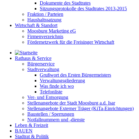
Dokumente des Stadtrates
Sitzungsprotokolle des Stadtrates 2013-2015
Fraktion / Parteien
Haushaltssatzung
Wirtschaft & Standort
Moosburg Marketing eG
Firmenverzeichnis
Fördernetzwerk für die Freisinger Wirtschaft
Rathaus & Service
Bürgerservice
Stadtverwaltung
Grußwort des Ersten Bürgermeisters
Verwaltungsgliederung
Was finde ich wo
Telefonliste
Ver- und Entsorgung
Stellenangebote der Stadt Moosburg a.d. Isar
Stellenangebote Externer Träger (KiTa-Einrichtungen)
Baustellen / Sperrungen
Notfallnummern und -dienste
Leben & Freizeit
BAUEN
Stadtrat & Politik