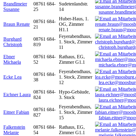
Brandlmeier
08761 684-
Sudetenlandstr.
Susanne
25
14
susanne.brandlme
Huber-Haus, 1.
08761 684-
Braun Renate
OG, Zimmer
21
H1.1
renate.braun@moo
Feyerabendhaus,
Burghard
08761 684-
1. Stock, Zimmer
Christoph
819
11
christoph.burghar
Ebner
08761 684-
Rathaus, EG,
Michaela
52
Zimmer G1.1
michaela.ebner@m
Feyerabendhaus,
08761 684-
Ecke Lea
1. Stock, Zimmer
38
12
lea.ecke@moosbur
08761 684-
Hypo-Gebäude,
Eichner Laura
824
3. Stock
laura.eichner@moo
Feyerabendhaus,
08761 684-
Eitner Fabian
1. Stock, Zimmer
827
15
fabian.eitner@moo
Falkenstein
08761 684-
Rathaus, EG,
Melanie
54
Zimmer G1.1
melanie.falkenste