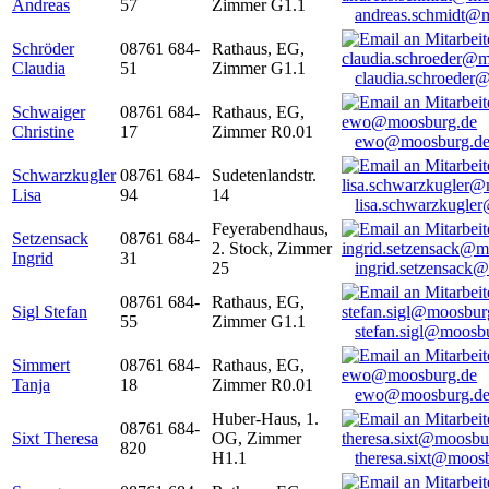
Andreas
57
Zimmer G1.1
andreas.schmidt@
Schröder
08761 684-
Rathaus, EG,
Claudia
51
Zimmer G1.1
claudia.schroeder
Schwaiger
08761 684-
Rathaus, EG,
Christine
17
Zimmer R0.01
ewo@moosburg.d
Schwarzkugler
08761 684-
Sudetenlandstr.
Lisa
94
14
lisa.schwarzkugle
Feyerabendhaus,
Setzensack
08761 684-
2. Stock, Zimmer
Ingrid
31
25
ingrid.setzensack
08761 684-
Rathaus, EG,
Sigl Stefan
55
Zimmer G1.1
stefan.sigl@moosb
Simmert
08761 684-
Rathaus, EG,
Tanja
18
Zimmer R0.01
ewo@moosburg.d
Huber-Haus, 1.
08761 684-
Sixt Theresa
OG, Zimmer
820
H1.1
theresa.sixt@moos