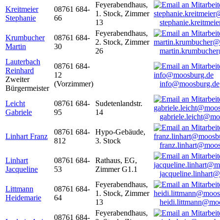
Feyerabendhaus,
Kreitmeier
08761 684-
1. Stock, Zimmer
Stephanie
66
13
stephanie.kreitme
Feyerabendhaus,
Krumbucher
08761 684-
2. Stock, Zimmer
Martin
30
26
martin.krumbuche
Lauterbach
08761 684-
Reinhard
12
Zweiter
(Vorzimmer)
info@moosburg.de
Bürgermeister
Leicht
08761 684-
Sudetenlandstr.
Gabriele
95
14
gabriele.leicht@m
08761 684-
Hypo-Gebäude,
Linhart Franz
812
3. Stock
franz.linhart@moo
Linhart
08761 684-
Rathaus, EG,
Jacqueline
53
Zimmer G1.1
jacqueline.linhart
Feyerabendhaus,
Littmann
08761 684-
1. Stock, Zimmer
Heidemarie
64
13
heidi.littmann@mo
Feyerabendhaus,
08761 684-