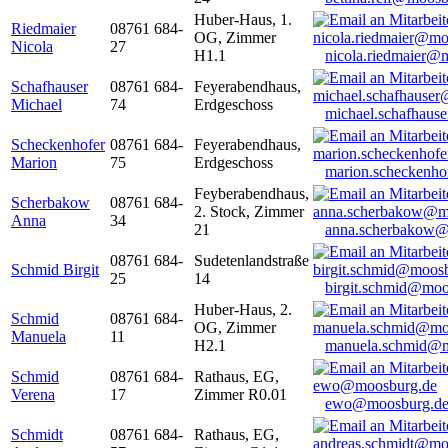
Huber-Haus, 1.
Riedmaier
08761 684-
OG, Zimmer
Nicola
27
H1.1
nicola.riedmaier@
Schafhauser
08761 684-
Feyerabendhaus,
Michael
74
Erdgeschoss
michael.schafhaus
Scheckenhofer
08761 684-
Feyerabendhaus,
Marion
75
Erdgeschoss
marion.scheckenh
Feyberabendhaus,
Scherbakow
08761 684-
2. Stock, Zimmer
Anna
34
21
anna.scherbakow@
08761 684-
Sudetenlandstraße
Schmid Birgit
25
14
birgit.schmid@moo
Huber-Haus, 2.
Schmid
08761 684-
OG, Zimmer
Manuela
11
H2.1
manuela.schmid@m
Schmid
08761 684-
Rathaus, EG,
Verena
17
Zimmer R0.01
ewo@moosburg.d
Schmidt
08761 684-
Rathaus, EG,