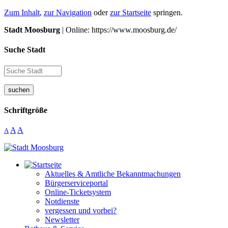
Zum Inhalt
,
zur Navigation
oder
zur Startseite
springen.
Stadt Moosburg
| Online: https://www.moosburg.de/
Suche Stadt
suchen
Schriftgröße
A
A
A
Aktuelles & Amtliche Bekanntmachungen
Bürgerserviceportal
Online-Ticketsystem
Notdienste
vergessen und vorbei?
Newsletter