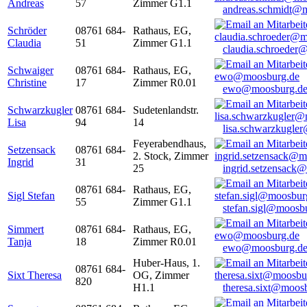
Andreas
57
Zimmer G1.1
andreas.schmidt@
Schröder
08761 684-
Rathaus, EG,
Claudia
51
Zimmer G1.1
claudia.schroeder
Schwaiger
08761 684-
Rathaus, EG,
Christine
17
Zimmer R0.01
ewo@moosburg.d
Schwarzkugler
08761 684-
Sudetenlandstr.
Lisa
94
14
lisa.schwarzkugle
Feyerabendhaus,
Setzensack
08761 684-
2. Stock, Zimmer
Ingrid
31
25
ingrid.setzensack
08761 684-
Rathaus, EG,
Sigl Stefan
55
Zimmer G1.1
stefan.sigl@moosb
Simmert
08761 684-
Rathaus, EG,
Tanja
18
Zimmer R0.01
ewo@moosburg.d
Huber-Haus, 1.
08761 684-
Sixt Theresa
OG, Zimmer
820
H1.1
theresa.sixt@moos