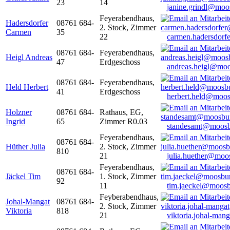
23
14
janine.grindl@moo
Feyerabendhaus,
Hadersdorfer
08761 684-
2. Stock, Zimmer
Carmen
35
22
carmen.hadersdor
08761 684-
Feyerabendhaus,
Heigl Andreas
47
Erdgeschoss
andreas.heigl@moo
08761 684-
Feyerabendhaus,
Held Herbert
41
Erdgeschoss
herbert.held@moos
Holzner
08761 684-
Rathaus, EG,
Ingrid
65
Zimmer R0.03
standesamt@moosb
Feyerabendhaus,
08761 684-
Hüther Julia
2. Stock, Zimmer
810
21
julia.huether@moo
Feyerabendhaus,
08761 684-
Jäckel Tim
1. Stock, Zimmer
92
11
tim.jaeckel@moosb
Feyberabendhaus,
Johal-Mangat
08761 684-
2. Stock, Zimmer
Viktoria
818
21
viktoria.johal-ma