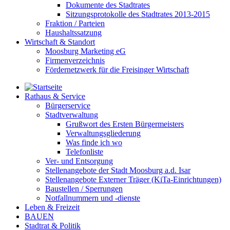
Dokumente des Stadtrates
Sitzungsprotokolle des Stadtrates 2013-2015
Fraktion / Parteien
Haushaltssatzung
Wirtschaft & Standort
Moosburg Marketing eG
Firmenverzeichnis
Fördernetzwerk für die Freisinger Wirtschaft
Rathaus & Service
Bürgerservice
Stadtverwaltung
Grußwort des Ersten Bürgermeisters
Verwaltungsgliederung
Was finde ich wo
Telefonliste
Ver- und Entsorgung
Stellenangebote der Stadt Moosburg a.d. Isar
Stellenangebote Externer Träger (KiTa-Einrichtungen)
Baustellen / Sperrungen
Notfallnummern und -dienste
Leben & Freizeit
BAUEN
Stadtrat & Politik