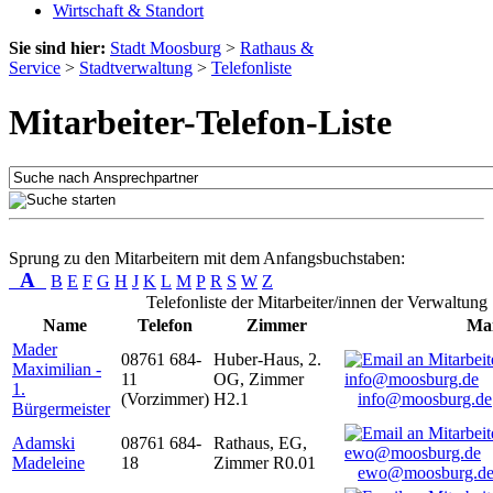
Wirtschaft & Standort
Sie sind hier:
Stadt Moosburg
>
Rathaus &
Service
>
Stadtverwaltung
>
Telefonliste
Mitarbeiter-Telefon-Liste
Sprung zu den Mitarbeitern mit dem Anfangsbuchstaben:
A
B
E
F
G
H
J
K
L
M
P
R
S
W
Z
Telefonliste der Mitarbeiter/innen der Verwaltung
Name
Telefon
Zimmer
Mai
Mader
08761 684-
Huber-Haus, 2.
Maximilian -
11
OG, Zimmer
1.
(Vorzimmer)
H2.1
info@moosburg.de
Bürgermeister
Adamski
08761 684-
Rathaus, EG,
Madeleine
18
Zimmer R0.01
ewo@moosburg.d