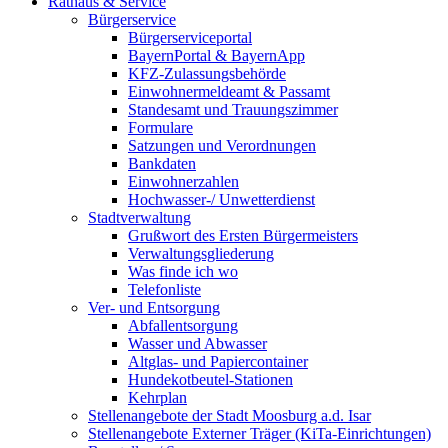
Rathaus & Service
Bürgerservice
Bürgerserviceportal
BayernPortal & BayernApp
KFZ-Zulassungsbehörde
Einwohnermeldeamt & Passamt
Standesamt und Trauungszimmer
Formulare
Satzungen und Verordnungen
Bankdaten
Einwohnerzahlen
Hochwasser-/ Unwetterdienst
Stadtverwaltung
Grußwort des Ersten Bürgermeisters
Verwaltungsgliederung
Was finde ich wo
Telefonliste
Ver- und Entsorgung
Abfallentsorgung
Wasser und Abwasser
Altglas- und Papiercontainer
Hundekotbeutel-Stationen
Kehrplan
Stellenangebote der Stadt Moosburg a.d. Isar
Stellenangebote Externer Träger (KiTa-Einrichtungen)