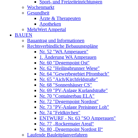
Sport- und Freizeiteinrichtungen
Wochenmarkt
Gesundheit
Ärzte & Therapeuten
Apotheken
MehrWert Ampertal
BAUEN
Bauantrag und Informationen
Rechtsverbindliche Bebauungspläne
Nr. 52 "WA Amperauen"
1. Änderung WA Amperauen
Nr. 60 "Degernpoint Ost"
Nr. 62 "Heilingbrunner Wiese"
Nr. 64 "Gewerbegebiet Pfrombach"
Nr. 65 "Aich/Kirchfeldstraße"
Nr. 68 "Sonnenhäuser CS"
Nr. 69 "PV-Anlage Kurlandstraße"
Nr. 70 "Containerbau ELA"
Nr. 72 "Degernpoint Nordost"
Nr. 73 "PV-Anlage Preisinger Loh"
Nr. 74 "Feldkirchen"
ENTWURF - Nr. 63 "SO Amperauen"
Nr. 77 „Rockermaier Areal“
Nr. 80 „Degernpoint Nordost II“
Laufende Bauleitplanverfahren