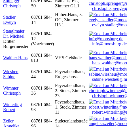
Sprenger
08761 684-
Rathaus, EG,
Christoph
50
Zimmer G1.1
christoph.sprenge
Huber-Haus, 3.
Stadler
08761 684-
OG, Zimmer
Evelyn
14
H3.1
evelyn.stadler@mo
Stanglmaier
08761 684-
Dr. Michael
12
Dritter
(Vorzimmer)
info@moosburg.de
Bürgermeister
08761 684-
Walther Hans
VHS Gebäude
813
hans.walther@moo
Wiesheu
08761 684-
Feyerabendhaus,
Sabine
44
Erdgeschoss
sabine.wiesheu@m
Feyerabendhaus,
Wimmer
08761 684-
2. Stock, Zimmer
Christoph
36
23
christoph.wimmer
Feyerabendhaus,
Winterling
08761 684-
1. Stock, Zimmer
Robert
93
11
robert.winterling
Zeiler
08761 684-
Sudetenlandstraße
Angelika
96
14