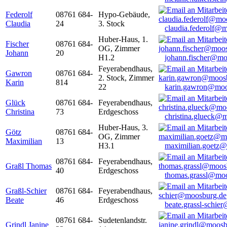
Federolf
08761 684-
Hypo-Gebäude,
Claudia
24
3. Stock
claudia.federolf@
Huber-Haus, 1.
Fischer
08761 684-
OG, Zimmer
Johann
20
H1.2
johann.fischer@mo
Feyerabendhaus,
Gawron
08761 684-
2. Stock, Zimmer
Karin
814
22
karin.gawron@moo
Glück
08761 684-
Feyerabendhaus,
Christina
73
Erdgeschoss
christina.glueck@
Huber-Haus, 3.
Götz
08761 684-
OG, Zimmer
Maximilian
13
H3.1
maximilian.goetz
08761 684-
Feyerabendhaus,
Graßl Thomas
40
Erdgeschoss
thomas.grassl@mo
Graßl-Schier
08761 684-
Feyerabendhaus,
Beate
46
Erdgeschoss
beate.grassl-schi
08761 684-
Sudetenlandstr.
Grindl Janine