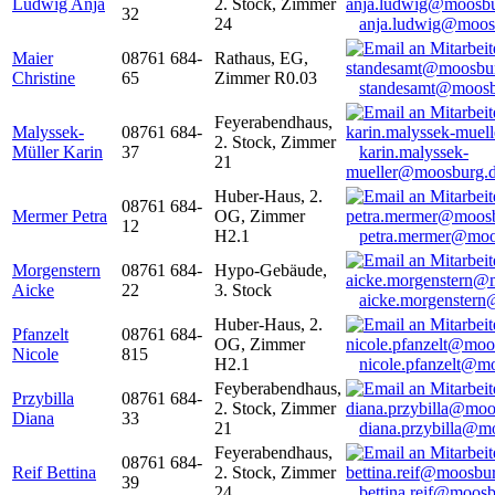
Ludwig Anja
2. Stock, Zimmer
32
24
anja.ludwig@moos
Maier
08761 684-
Rathaus, EG,
Christine
65
Zimmer R0.03
standesamt@moosb
Feyerabendhaus,
Malyssek-
08761 684-
2. Stock, Zimmer
Müller Karin
37
karin.malyssek-
21
mueller@moosburg.
Huber-Haus, 2.
08761 684-
Mermer Petra
OG, Zimmer
12
H2.1
petra.mermer@moo
Morgenstern
08761 684-
Hypo-Gebäude,
Aicke
22
3. Stock
aicke.morgenster
Huber-Haus, 2.
Pfanzelt
08761 684-
OG, Zimmer
Nicole
815
H2.1
nicole.pfanzelt@m
Feyberabendhaus,
Przybilla
08761 684-
2. Stock, Zimmer
Diana
33
21
diana.przybilla@m
Feyerabendhaus,
08761 684-
Reif Bettina
2. Stock, Zimmer
39
24
bettina.reif@moosb