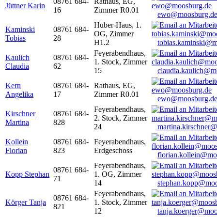
08761 684-
Rathaus, EG,
Jüttner Karin
16
Zimmer R0.01
ewo@moosburg.d
Huber-Haus, 1.
Kaminski
08761 684-
OG, Zimmer
Tobias
28
H1.2
tobias.kaminski@m
Feyerabendhaus,
Kaulich
08761 684-
1. Stock, Zimmer
Claudia
62
15
claudia.kaulich@m
Kern
08761 684-
Rathaus, EG,
Angelika
17
Zimmer R0.01
ewo@moosburg.d
Feyerabendhaus,
Kirschner
08761 684-
2. Stock, Zimmer
Martina
828
24
martina.kirschner
Kollein
08761 684-
Feyerabendhaus,
Florian
823
Erdgeschoss
florian.kollein@m
Feyerabendhaus,
08761 684-
Kopp Stephan
1. OG, Zimmer
71
14
stephan.kopp@moo
Feyerabendhaus,
08761 684-
Körger Tanja
1. Stock, Zimmer
821
12
tanja.koerger@moo