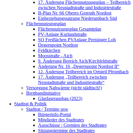
17. Änderung Flächennutzungsplan – Teilbereich
zwischen Neustadtstraße und Industriestraße
B-Plan Nr. 66 Oberes Gereuth Nordost
Einbeziehungssatzung Niederambach Süd
Flächennutzungsplan
Flächennutzungsplan Gesamtplan
PV-Anlage Kurlandstraße
SO Freiflächen PV­Anlage Preisinger Loh
Degernpoint Nordost
Feldkirchen
Moosstraße - Aich
9. Änderung Bereich Aich/Kirchfeldstraße
Änderung Nr. 16 „Degernpoint Nordost II“
12. Änderung Teilbereich im Ortsteil Pfrombach
17. Änderung „Teilbereich zwischen
Neustadtstraße und Industriestraße“
Versorgung Nahwärme (nicht städtisch!)
Breitbandinitiative
Glasfaserausbau (2023)
Stadtrat & Politik
Stadtrat / Termine usw
Bürgerinfo-Portal
Mitglieder des Stadtrates
Ausschüsse / Gremien des Stadtrates
Sitzungstermine des Stadtrates