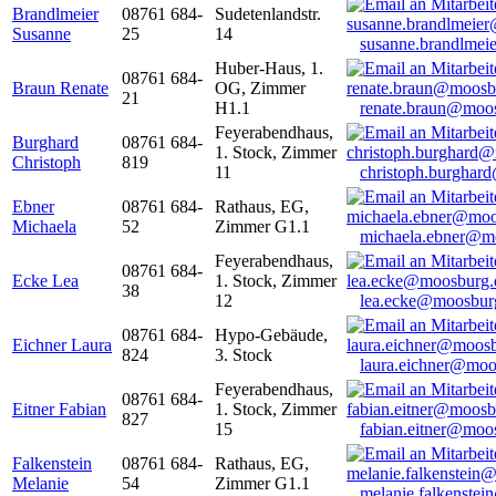
Brandlmeier
08761 684-
Sudetenlandstr.
Susanne
25
14
susanne.brandlme
Huber-Haus, 1.
08761 684-
Braun Renate
OG, Zimmer
21
H1.1
renate.braun@moo
Feyerabendhaus,
Burghard
08761 684-
1. Stock, Zimmer
Christoph
819
11
christoph.burghar
Ebner
08761 684-
Rathaus, EG,
Michaela
52
Zimmer G1.1
michaela.ebner@m
Feyerabendhaus,
08761 684-
Ecke Lea
1. Stock, Zimmer
38
12
lea.ecke@moosbur
08761 684-
Hypo-Gebäude,
Eichner Laura
824
3. Stock
laura.eichner@moo
Feyerabendhaus,
08761 684-
Eitner Fabian
1. Stock, Zimmer
827
15
fabian.eitner@moo
Falkenstein
08761 684-
Rathaus, EG,
Melanie
54
Zimmer G1.1
melanie.falkenste