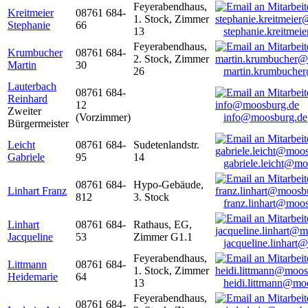
Feyerabendhaus,
Kreitmeier
08761 684-
1. Stock, Zimmer
Stephanie
66
13
stephanie.kreitme
Feyerabendhaus,
Krumbucher
08761 684-
2. Stock, Zimmer
Martin
30
26
martin.krumbuche
Lauterbach
08761 684-
Reinhard
12
Zweiter
(Vorzimmer)
info@moosburg.de
Bürgermeister
Leicht
08761 684-
Sudetenlandstr.
Gabriele
95
14
gabriele.leicht@m
08761 684-
Hypo-Gebäude,
Linhart Franz
812
3. Stock
franz.linhart@moo
Linhart
08761 684-
Rathaus, EG,
Jacqueline
53
Zimmer G1.1
jacqueline.linhart
Feyerabendhaus,
Littmann
08761 684-
1. Stock, Zimmer
Heidemarie
64
13
heidi.littmann@mo
Feyerabendhaus,
08761 684-