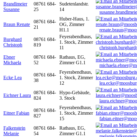
Brandlmeier
08761 684-
Sudetenlandstr.
Susanne
25
14
susanne.brandlme
Huber-Haus, 1.
08761 684-
Braun Renate
OG, Zimmer
21
H1.1
renate.braun@moo
Feyerabendhaus,
Burghard
08761 684-
1. Stock, Zimmer
Christoph
819
11
christoph.burghar
Ebner
08761 684-
Rathaus, EG,
Michaela
52
Zimmer G1.1
michaela.ebner@m
Feyerabendhaus,
08761 684-
Ecke Lea
1. Stock, Zimmer
38
12
lea.ecke@moosbur
08761 684-
Hypo-Gebäude,
Eichner Laura
824
3. Stock
laura.eichner@moo
Feyerabendhaus,
08761 684-
Eitner Fabian
1. Stock, Zimmer
827
15
fabian.eitner@moo
Falkenstein
08761 684-
Rathaus, EG,
Melanie
54
Zimmer G1.1
melanie.falkenste