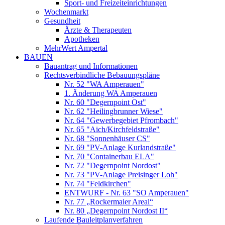
Sport- und Freizeiteinrichtungen
Wochenmarkt
Gesundheit
Ärzte & Therapeuten
Apotheken
MehrWert Ampertal
BAUEN
Bauantrag und Informationen
Rechtsverbindliche Bebauungspläne
Nr. 52 "WA Amperauen"
1. Änderung WA Amperauen
Nr. 60 "Degernpoint Ost"
Nr. 62 "Heilingbrunner Wiese"
Nr. 64 "Gewerbegebiet Pfrombach"
Nr. 65 "Aich/Kirchfeldstraße"
Nr. 68 "Sonnenhäuser CS"
Nr. 69 "PV-Anlage Kurlandstraße"
Nr. 70 "Containerbau ELA"
Nr. 72 "Degernpoint Nordost"
Nr. 73 "PV-Anlage Preisinger Loh"
Nr. 74 "Feldkirchen"
ENTWURF - Nr. 63 "SO Amperauen"
Nr. 77 „Rockermaier Areal“
Nr. 80 „Degernpoint Nordost II“
Laufende Bauleitplanverfahren