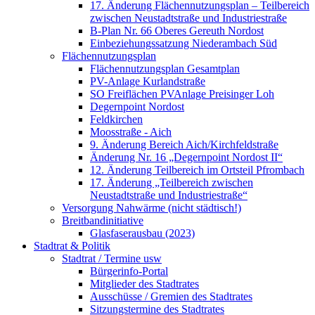
17. Änderung Flächennutzungsplan – Teilbereich
zwischen Neustadtstraße und Industriestraße
B-Plan Nr. 66 Oberes Gereuth Nordost
Einbeziehungssatzung Niederambach Süd
Flächennutzungsplan
Flächennutzungsplan Gesamtplan
PV-Anlage Kurlandstraße
SO Freiflächen PV­Anlage Preisinger Loh
Degernpoint Nordost
Feldkirchen
Moosstraße - Aich
9. Änderung Bereich Aich/Kirchfeldstraße
Änderung Nr. 16 „Degernpoint Nordost II“
12. Änderung Teilbereich im Ortsteil Pfrombach
17. Änderung „Teilbereich zwischen
Neustadtstraße und Industriestraße“
Versorgung Nahwärme (nicht städtisch!)
Breitbandinitiative
Glasfaserausbau (2023)
Stadtrat & Politik
Stadtrat / Termine usw
Bürgerinfo-Portal
Mitglieder des Stadtrates
Ausschüsse / Gremien des Stadtrates
Sitzungstermine des Stadtrates