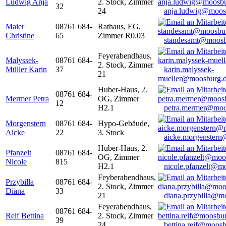
Ludwig Anja
2. Stock, Zimmer
32
24
anja.ludwig@moos
Maier
08761 684-
Rathaus, EG,
Christine
65
Zimmer R0.03
standesamt@moosb
Feyerabendhaus,
Malyssek-
08761 684-
2. Stock, Zimmer
Müller Karin
37
karin.malyssek-
21
mueller@moosburg.
Huber-Haus, 2.
08761 684-
Mermer Petra
OG, Zimmer
12
H2.1
petra.mermer@moo
Morgenstern
08761 684-
Hypo-Gebäude,
Aicke
22
3. Stock
aicke.morgenster
Huber-Haus, 2.
Pfanzelt
08761 684-
OG, Zimmer
Nicole
815
H2.1
nicole.pfanzelt@m
Feyberabendhaus,
Przybilla
08761 684-
2. Stock, Zimmer
Diana
33
21
diana.przybilla@m
Feyerabendhaus,
08761 684-
Reif Bettina
2. Stock, Zimmer
39
24
bettina.reif@moosb