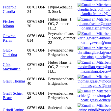
Federolf
08761 684-
Hypo-Gebäude,
Claudia
24
3. Stock
claudia.federolf@
Huber-Haus, 1.
Fischer
08761 684-
OG, Zimmer
Johann
20
H1.2
johann.fischer@mo
Feyerabendhaus,
Gawron
08761 684-
2. Stock, Zimmer
Karin
814
22
karin.gawron@moo
Glück
08761 684-
Feyerabendhaus,
Christina
73
Erdgeschoss
christina.glueck@
Huber-Haus, 3.
Götz
08761 684-
OG, Zimmer
Maximilian
13
H3.1
maximilian.goetz
08761 684-
Feyerabendhaus,
Graßl Thomas
40
Erdgeschoss
thomas.grassl@mo
Graßl-Schier
08761 684-
Feyerabendhaus,
Beate
46
Erdgeschoss
beate.grassl-schi
08761 684-
Sudetenlandstr.
Grindl Janine