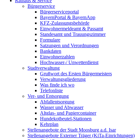
Rathaus & Service
Bürgerservice
Bürgerserviceportal
BayernPortal & BayernApp
KFZ-Zulassungsbehörde
Einwohnermeldeamt & Passamt
Standesamt und Trauungszimmer
Formulare
Satzungen und Verordnungen
Bankdaten
Einwohnerzahlen
Hochwasser-/ Unwetterdienst
Stadtverwaltung
Grußwort des Ersten Bürgermeisters
Verwaltungsgliederung
Was finde ich wo
Telefonliste
Ver- und Entsorgung
Abfallentsorgung
Wasser und Abwasser
Altglas- und Papiercontainer
Hundekotbeutel-Stationen
Kehrplan
Stellenangebote der Stadt Moosburg a.d. Isar
Stellenangebote Externer Träger (KiTa-Einrichtungen)