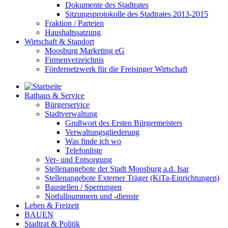
Dokumente des Stadtrates
Sitzungsprotokolle des Stadtrates 2013-2015
Fraktion / Parteien
Haushaltssatzung
Wirtschaft & Standort
Moosburg Marketing eG
Firmenverzeichnis
Fördernetzwerk für die Freisinger Wirtschaft
Rathaus & Service
Bürgerservice
Stadtverwaltung
Grußwort des Ersten Bürgermeisters
Verwaltungsgliederung
Was finde ich wo
Telefonliste
Ver- und Entsorgung
Stellenangebote der Stadt Moosburg a.d. Isar
Stellenangebote Externer Träger (KiTa-Einrichtungen)
Baustellen / Sperrungen
Notfallnummern und -dienste
Leben & Freizeit
BAUEN
Stadtrat & Politik