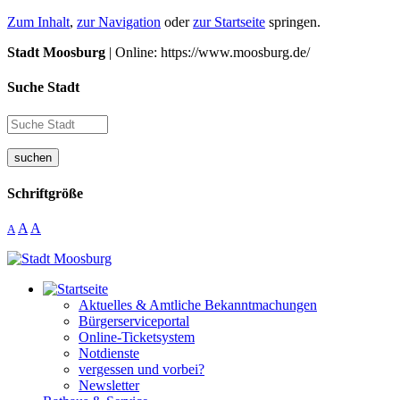
Zum Inhalt
,
zur Navigation
oder
zur Startseite
springen.
Stadt Moosburg
| Online: https://www.moosburg.de/
Suche Stadt
suchen
Schriftgröße
A
A
A
Aktuelles & Amtliche Bekanntmachungen
Bürgerserviceportal
Online-Ticketsystem
Notdienste
vergessen und vorbei?
Newsletter