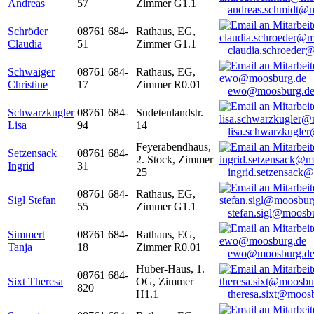
Andreas
57
Zimmer G1.1
andreas.schmidt@
Schröder
08761 684-
Rathaus, EG,
Claudia
51
Zimmer G1.1
claudia.schroeder
Schwaiger
08761 684-
Rathaus, EG,
Christine
17
Zimmer R0.01
ewo@moosburg.d
Schwarzkugler
08761 684-
Sudetenlandstr.
Lisa
94
14
lisa.schwarzkugle
Feyerabendhaus,
Setzensack
08761 684-
2. Stock, Zimmer
Ingrid
31
25
ingrid.setzensack
08761 684-
Rathaus, EG,
Sigl Stefan
55
Zimmer G1.1
stefan.sigl@moosb
Simmert
08761 684-
Rathaus, EG,
Tanja
18
Zimmer R0.01
ewo@moosburg.d
Huber-Haus, 1.
08761 684-
Sixt Theresa
OG, Zimmer
820
H1.1
theresa.sixt@moos