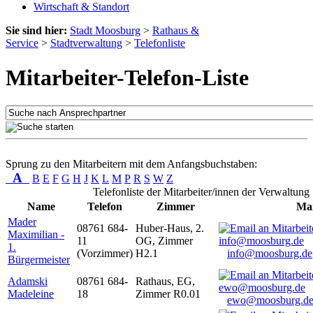
Wirtschaft & Standort
Sie sind hier:
Stadt Moosburg
>
Rathaus &
Service
>
Stadtverwaltung
>
Telefonliste
Mitarbeiter-Telefon-Liste
Sprung zu den Mitarbeitern mit dem Anfangsbuchstaben:
A
B
E
F
G
H
J
K
L
M
P
R
S
W
Z
Telefonliste der Mitarbeiter/innen der Verwaltung
Name
Telefon
Zimmer
Mai
Mader
08761 684-
Huber-Haus, 2.
Maximilian -
11
OG, Zimmer
1.
(Vorzimmer)
H2.1
info@moosburg.de
Bürgermeister
Adamski
08761 684-
Rathaus, EG,
Madeleine
18
Zimmer R0.01
ewo@moosburg.d