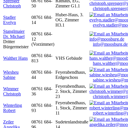
Sprenger
08761 684-
Rathaus, EG,
Christoph
50
Zimmer G1.1
christoph.sprenge
Huber-Haus, 3.
Stadler
08761 684-
OG, Zimmer
Evelyn
14
H3.1
evelyn.stadler@mo
Stanglmaier
08761 684-
Dr. Michael
12
Dritter
(Vorzimmer)
info@moosburg.de
Bürgermeister
08761 684-
Walther Hans
VHS Gebäude
813
hans.walther@moo
Wiesheu
08761 684-
Feyerabendhaus,
Sabine
44
Erdgeschoss
sabine.wiesheu@m
Feyerabendhaus,
Wimmer
08761 684-
2. Stock, Zimmer
Christoph
36
23
christoph.wimmer
Feyerabendhaus,
Winterling
08761 684-
1. Stock, Zimmer
Robert
93
11
robert.winterling
Zeiler
08761 684-
Sudetenlandstraße
Angelika
96
14