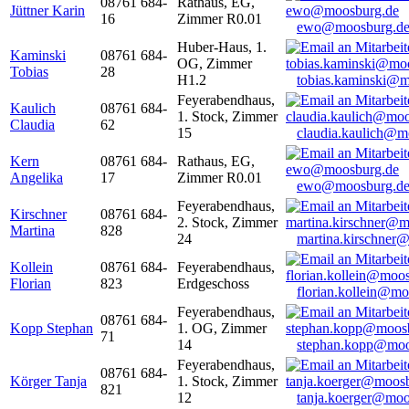
08761 684-
Rathaus, EG,
Jüttner Karin
16
Zimmer R0.01
ewo@moosburg.d
Huber-Haus, 1.
Kaminski
08761 684-
OG, Zimmer
Tobias
28
H1.2
tobias.kaminski@m
Feyerabendhaus,
Kaulich
08761 684-
1. Stock, Zimmer
Claudia
62
15
claudia.kaulich@m
Kern
08761 684-
Rathaus, EG,
Angelika
17
Zimmer R0.01
ewo@moosburg.d
Feyerabendhaus,
Kirschner
08761 684-
2. Stock, Zimmer
Martina
828
24
martina.kirschner
Kollein
08761 684-
Feyerabendhaus,
Florian
823
Erdgeschoss
florian.kollein@m
Feyerabendhaus,
08761 684-
Kopp Stephan
1. OG, Zimmer
71
14
stephan.kopp@moo
Feyerabendhaus,
08761 684-
Körger Tanja
1. Stock, Zimmer
821
12
tanja.koerger@moo