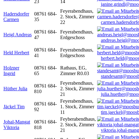
23
14
janine.grindl@moo
Feyerabendhaus,
Hadersdorfer
08761 684-
2. Stock, Zimmer
Carmen
35
22
carmen.hadersdor
08761 684-
Feyerabendhaus,
Heigl Andreas
47
Erdgeschoss
andreas.heigl@moo
08761 684-
Feyerabendhaus,
Held Herbert
41
Erdgeschoss
herbert.held@moos
Holzner
08761 684-
Rathaus, EG,
Ingrid
65
Zimmer R0.03
standesamt@moosb
Feyerabendhaus,
08761 684-
Hüther Julia
2. Stock, Zimmer
810
21
julia.huether@moo
Feyerabendhaus,
08761 684-
Jäckel Tim
1. Stock, Zimmer
92
11
tim.jaeckel@moosb
Feyberabendhaus,
Johal-Mangat
08761 684-
2. Stock, Zimmer
Viktoria
818
21
viktoria.johal-ma