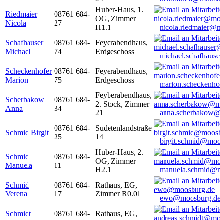
Huber-Haus, 1.
Riedmaier
08761 684-
OG, Zimmer
Nicola
27
H1.1
nicola.riedmaier@
Schafhauser
08761 684-
Feyerabendhaus,
Michael
74
Erdgeschoss
michael.schafhaus
Scheckenhofer
08761 684-
Feyerabendhaus,
Marion
75
Erdgeschoss
marion.scheckenh
Feyberabendhaus,
Scherbakow
08761 684-
2. Stock, Zimmer
Anna
34
21
anna.scherbakow@
08761 684-
Sudetenlandstraße
Schmid Birgit
25
14
birgit.schmid@moo
Huber-Haus, 2.
Schmid
08761 684-
OG, Zimmer
Manuela
11
H2.1
manuela.schmid@m
Schmid
08761 684-
Rathaus, EG,
Verena
17
Zimmer R0.01
ewo@moosburg.d
Schmidt
08761 684-
Rathaus, EG,