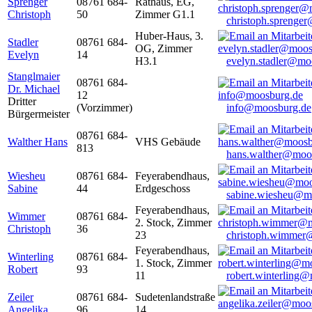
Sprenger
08761 684-
Rathaus, EG,
Christoph
50
Zimmer G1.1
christoph.sprenge
Huber-Haus, 3.
Stadler
08761 684-
OG, Zimmer
Evelyn
14
H3.1
evelyn.stadler@mo
Stanglmaier
08761 684-
Dr. Michael
12
Dritter
(Vorzimmer)
info@moosburg.de
Bürgermeister
08761 684-
Walther Hans
VHS Gebäude
813
hans.walther@moo
Wiesheu
08761 684-
Feyerabendhaus,
Sabine
44
Erdgeschoss
sabine.wiesheu@m
Feyerabendhaus,
Wimmer
08761 684-
2. Stock, Zimmer
Christoph
36
23
christoph.wimmer
Feyerabendhaus,
Winterling
08761 684-
1. Stock, Zimmer
Robert
93
11
robert.winterling
Zeiler
08761 684-
Sudetenlandstraße
Angelika
96
14