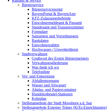
Rathaus & Service
Bürgerservice
Bürgerserviceportal
BayernPortal & BayernApp
KFZ-Zulassungsbehörde
Einwohnermeldeamt & Passamt
Standesamt und Trauungszimmer
Formulare
Satzungen und Verordnungen
Bankdaten
Einwohnerzahlen
Hochwasser-/ Unwetterdienst
Stadtverwaltung
Grußwort des Ersten Bürgermeisters
Verwaltungsgliederung
Was finde ich wo
Telefonliste
Ver- und Entsorgung
Abfallentsorgung
Wasser und Abwasser
Altglas- und Papiercontainer
Hundekotbeutel-Stationen
Kehrplan
Stellenangebote der Stadt Moosburg a.d. Isar
Stellenangebote Externer Träger (KiTa-Einrichtungen)