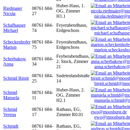
Huber-Haus, 1.
Riedmaier
08761 684-
OG, Zimmer
Nicola
27
H1.1
nicola.riedmaier@
Schafhauser
08761 684-
Feyerabendhaus,
Michael
74
Erdgeschoss
michael.schafhaus
Scheckenhofer
08761 684-
Feyerabendhaus,
Marion
75
Erdgeschoss
marion.scheckenh
Feyberabendhaus,
Scherbakow
08761 684-
2. Stock, Zimmer
Anna
34
21
anna.scherbakow@
08761 684-
Sudetenlandstraße
Schmid Birgit
25
14
birgit.schmid@moo
Huber-Haus, 2.
Schmid
08761 684-
OG, Zimmer
Manuela
11
H2.1
manuela.schmid@m
Schmid
08761 684-
Rathaus, EG,
Verena
17
Zimmer R0.01
ewo@moosburg.d
Schmidt
08761 684-
Rathaus, EG,