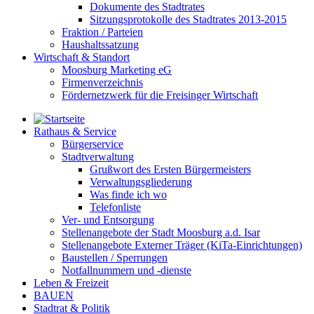
Dokumente des Stadtrates
Sitzungsprotokolle des Stadtrates 2013-2015
Fraktion / Parteien
Haushaltssatzung
Wirtschaft & Standort
Moosburg Marketing eG
Firmenverzeichnis
Fördernetzwerk für die Freisinger Wirtschaft
Rathaus & Service
Bürgerservice
Stadtverwaltung
Grußwort des Ersten Bürgermeisters
Verwaltungsgliederung
Was finde ich wo
Telefonliste
Ver- und Entsorgung
Stellenangebote der Stadt Moosburg a.d. Isar
Stellenangebote Externer Träger (KiTa-Einrichtungen)
Baustellen / Sperrungen
Notfallnummern und -dienste
Leben & Freizeit
BAUEN
Stadtrat & Politik