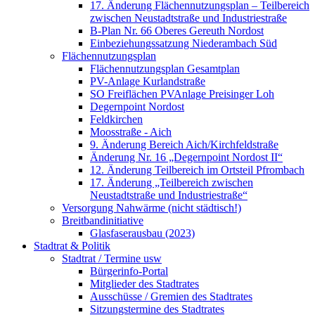
17. Änderung Flächennutzungsplan – Teilbereich
zwischen Neustadtstraße und Industriestraße
B-Plan Nr. 66 Oberes Gereuth Nordost
Einbeziehungssatzung Niederambach Süd
Flächennutzungsplan
Flächennutzungsplan Gesamtplan
PV-Anlage Kurlandstraße
SO Freiflächen PV­Anlage Preisinger Loh
Degernpoint Nordost
Feldkirchen
Moosstraße - Aich
9. Änderung Bereich Aich/Kirchfeldstraße
Änderung Nr. 16 „Degernpoint Nordost II“
12. Änderung Teilbereich im Ortsteil Pfrombach
17. Änderung „Teilbereich zwischen
Neustadtstraße und Industriestraße“
Versorgung Nahwärme (nicht städtisch!)
Breitbandinitiative
Glasfaserausbau (2023)
Stadtrat & Politik
Stadtrat / Termine usw
Bürgerinfo-Portal
Mitglieder des Stadtrates
Ausschüsse / Gremien des Stadtrates
Sitzungstermine des Stadtrates