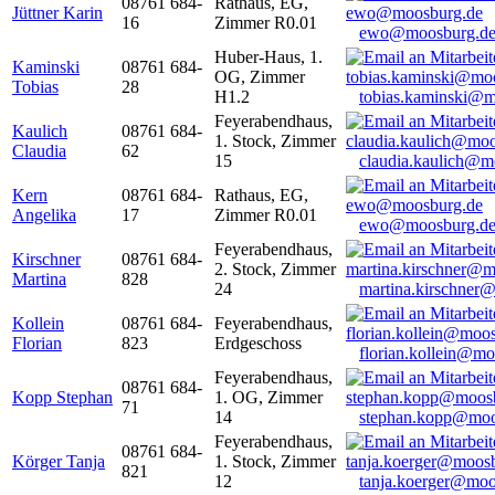
08761 684-
Rathaus, EG,
Jüttner Karin
16
Zimmer R0.01
ewo@moosburg.d
Huber-Haus, 1.
Kaminski
08761 684-
OG, Zimmer
Tobias
28
H1.2
tobias.kaminski@m
Feyerabendhaus,
Kaulich
08761 684-
1. Stock, Zimmer
Claudia
62
15
claudia.kaulich@m
Kern
08761 684-
Rathaus, EG,
Angelika
17
Zimmer R0.01
ewo@moosburg.d
Feyerabendhaus,
Kirschner
08761 684-
2. Stock, Zimmer
Martina
828
24
martina.kirschner
Kollein
08761 684-
Feyerabendhaus,
Florian
823
Erdgeschoss
florian.kollein@m
Feyerabendhaus,
08761 684-
Kopp Stephan
1. OG, Zimmer
71
14
stephan.kopp@moo
Feyerabendhaus,
08761 684-
Körger Tanja
1. Stock, Zimmer
821
12
tanja.koerger@moo