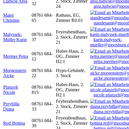
Ludwig Anja
2. Stock, Zimmer
32
24
anja.ludwig@moos
Maier
08761 684-
Rathaus, EG,
Christine
65
Zimmer R0.03
standesamt@moosb
Feyerabendhaus,
Malyssek-
08761 684-
2. Stock, Zimmer
Müller Karin
37
karin.malyssek-
21
mueller@moosburg.
Huber-Haus, 2.
08761 684-
Mermer Petra
OG, Zimmer
12
H2.1
petra.mermer@moo
Morgenstern
08761 684-
Hypo-Gebäude,
Aicke
22
3. Stock
aicke.morgenster
Huber-Haus, 2.
Pfanzelt
08761 684-
OG, Zimmer
Nicole
815
H2.1
nicole.pfanzelt@m
Feyberabendhaus,
Przybilla
08761 684-
2. Stock, Zimmer
Diana
33
21
diana.przybilla@m
Feyerabendhaus,
08761 684-
Reif Bettina
2. Stock, Zimmer
39
24
bettina.reif@moosb