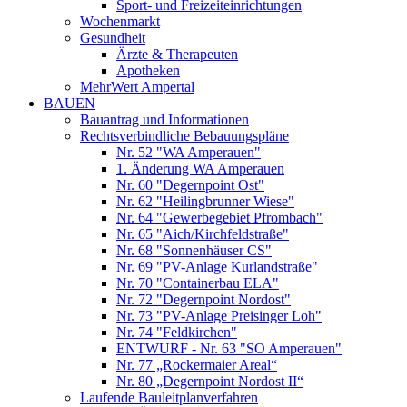
Sport- und Freizeiteinrichtungen
Wochenmarkt
Gesundheit
Ärzte & Therapeuten
Apotheken
MehrWert Ampertal
BAUEN
Bauantrag und Informationen
Rechtsverbindliche Bebauungspläne
Nr. 52 "WA Amperauen"
1. Änderung WA Amperauen
Nr. 60 "Degernpoint Ost"
Nr. 62 "Heilingbrunner Wiese"
Nr. 64 "Gewerbegebiet Pfrombach"
Nr. 65 "Aich/Kirchfeldstraße"
Nr. 68 "Sonnenhäuser CS"
Nr. 69 "PV-Anlage Kurlandstraße"
Nr. 70 "Containerbau ELA"
Nr. 72 "Degernpoint Nordost"
Nr. 73 "PV-Anlage Preisinger Loh"
Nr. 74 "Feldkirchen"
ENTWURF - Nr. 63 "SO Amperauen"
Nr. 77 „Rockermaier Areal“
Nr. 80 „Degernpoint Nordost II“
Laufende Bauleitplanverfahren