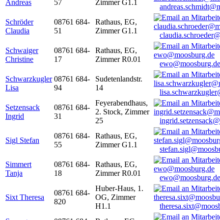
Andreas
57
Zimmer G1.1
andreas.schmidt@
Schröder
08761 684-
Rathaus, EG,
Claudia
51
Zimmer G1.1
claudia.schroeder
Schwaiger
08761 684-
Rathaus, EG,
Christine
17
Zimmer R0.01
ewo@moosburg.d
Schwarzkugler
08761 684-
Sudetenlandstr.
Lisa
94
14
lisa.schwarzkugle
Feyerabendhaus,
Setzensack
08761 684-
2. Stock, Zimmer
Ingrid
31
25
ingrid.setzensack
08761 684-
Rathaus, EG,
Sigl Stefan
55
Zimmer G1.1
stefan.sigl@moosb
Simmert
08761 684-
Rathaus, EG,
Tanja
18
Zimmer R0.01
ewo@moosburg.d
Huber-Haus, 1.
08761 684-
Sixt Theresa
OG, Zimmer
820
H1.1
theresa.sixt@moos