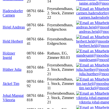
23
14
janine.grindl@moo
Feyerabendhaus,
Hadersdorfer
08761 684-
2. Stock, Zimmer
Carmen
35
22
carmen.hadersdor
08761 684-
Feyerabendhaus,
Heigl Andreas
47
Erdgeschoss
andreas.heigl@moo
08761 684-
Feyerabendhaus,
Held Herbert
41
Erdgeschoss
herbert.held@moos
Holzner
08761 684-
Rathaus, EG,
Ingrid
65
Zimmer R0.03
standesamt@moosb
Feyerabendhaus,
08761 684-
Hüther Julia
2. Stock, Zimmer
810
21
julia.huether@moo
Feyerabendhaus,
08761 684-
Jäckel Tim
1. Stock, Zimmer
92
11
tim.jaeckel@moosb
Feyberabendhaus,
Johal-Mangat
08761 684-
2. Stock, Zimmer
Viktoria
818
21
viktoria.johal-ma