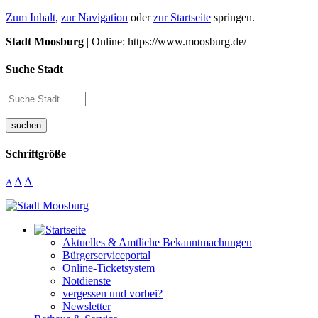
Zum Inhalt
,
zur Navigation
oder
zur Startseite
springen.
Stadt Moosburg
| Online: https://www.moosburg.de/
Suche Stadt
suchen
Schriftgröße
A
A
A
Aktuelles & Amtliche Bekanntmachungen
Bürgerserviceportal
Online-Ticketsystem
Notdienste
vergessen und vorbei?
Newsletter