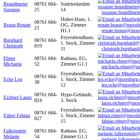
Brandlmeier
08761 684-
Sudetenlandstr.
Susanne
25
14
susanne.brandlme
Huber-Haus, 1.
08761 684-
Braun Renate
OG, Zimmer
21
H1.1
renate.braun@moo
Feyerabendhaus,
Burghard
08761 684-
1. Stock, Zimmer
Christoph
819
11
christoph.burghar
Ebner
08761 684-
Rathaus, EG,
Michaela
52
Zimmer G1.1
michaela.ebner@m
Feyerabendhaus,
08761 684-
Ecke Lea
1. Stock, Zimmer
38
12
lea.ecke@moosbur
08761 684-
Hypo-Gebäude,
Eichner Laura
824
3. Stock
laura.eichner@moo
Feyerabendhaus,
08761 684-
Eitner Fabian
1. Stock, Zimmer
827
15
fabian.eitner@moo
Falkenstein
08761 684-
Rathaus, EG,
Melanie
54
Zimmer G1.1
melanie.falkenste