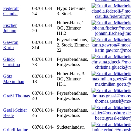
Federolf
08761 684-
Hypo-Gebäude,
Claudia
24
3. Stock
claudia.federolf@
Huber-Haus, 1.
Fischer
08761 684-
OG, Zimmer
Johann
20
H1.2
johann.fischer@mo
Feyerabendhaus,
Gawron
08761 684-
2. Stock, Zimmer
Karin
814
22
karin.gawron@moo
Glück
08761 684-
Feyerabendhaus,
Christina
73
Erdgeschoss
christina.glueck@
Huber-Haus, 3.
Götz
08761 684-
OG, Zimmer
Maximilian
13
H3.1
maximilian.goetz
08761 684-
Feyerabendhaus,
Graßl Thomas
40
Erdgeschoss
thomas.grassl@mo
Graßl-Schier
08761 684-
Feyerabendhaus,
Beate
46
Erdgeschoss
beate.grassl-schi
08761 684-
Sudetenlandstr.
Grindl Janine