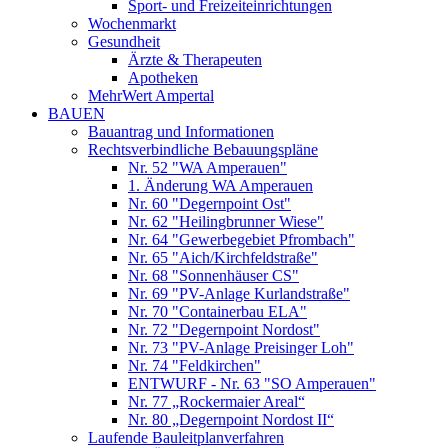
Sport- und Freizeiteinrichtungen
Wochenmarkt
Gesundheit
Ärzte & Therapeuten
Apotheken
MehrWert Ampertal
BAUEN
Bauantrag und Informationen
Rechtsverbindliche Bebauungspläne
Nr. 52 "WA Amperauen"
1. Änderung WA Amperauen
Nr. 60 "Degernpoint Ost"
Nr. 62 "Heilingbrunner Wiese"
Nr. 64 "Gewerbegebiet Pfrombach"
Nr. 65 "Aich/Kirchfeldstraße"
Nr. 68 "Sonnenhäuser CS"
Nr. 69 "PV-Anlage Kurlandstraße"
Nr. 70 "Containerbau ELA"
Nr. 72 "Degernpoint Nordost"
Nr. 73 "PV-Anlage Preisinger Loh"
Nr. 74 "Feldkirchen"
ENTWURF - Nr. 63 "SO Amperauen"
Nr. 77 „Rockermaier Areal“
Nr. 80 „Degernpoint Nordost II“
Laufende Bauleitplanverfahren