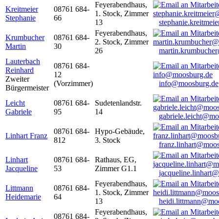
Feyerabendhaus,
Kreitmeier
08761 684-
1. Stock, Zimmer
Stephanie
66
13
stephanie.kreitme
Feyerabendhaus,
Krumbucher
08761 684-
2. Stock, Zimmer
Martin
30
26
martin.krumbuche
Lauterbach
08761 684-
Reinhard
12
Zweiter
(Vorzimmer)
info@moosburg.de
Bürgermeister
Leicht
08761 684-
Sudetenlandstr.
Gabriele
95
14
gabriele.leicht@m
08761 684-
Hypo-Gebäude,
Linhart Franz
812
3. Stock
franz.linhart@moo
Linhart
08761 684-
Rathaus, EG,
Jacqueline
53
Zimmer G1.1
jacqueline.linhart
Feyerabendhaus,
Littmann
08761 684-
1. Stock, Zimmer
Heidemarie
64
13
heidi.littmann@mo
Feyerabendhaus,
08761 684-