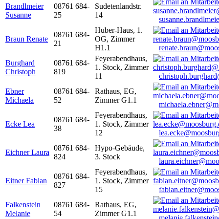
Brandlmeier
08761 684-
Sudetenlandstr.
Susanne
25
14
susanne.brandlme
Huber-Haus, 1.
08761 684-
Braun Renate
OG, Zimmer
21
H1.1
renate.braun@moo
Feyerabendhaus,
Burghard
08761 684-
1. Stock, Zimmer
Christoph
819
11
christoph.burghar
Ebner
08761 684-
Rathaus, EG,
Michaela
52
Zimmer G1.1
michaela.ebner@m
Feyerabendhaus,
08761 684-
Ecke Lea
1. Stock, Zimmer
38
12
lea.ecke@moosbur
08761 684-
Hypo-Gebäude,
Eichner Laura
824
3. Stock
laura.eichner@moo
Feyerabendhaus,
08761 684-
Eitner Fabian
1. Stock, Zimmer
827
15
fabian.eitner@moo
Falkenstein
08761 684-
Rathaus, EG,
Melanie
54
Zimmer G1.1
melanie.falkenste