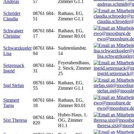
Andreas
57
Zimmer G1.1
andreas.schmidt@
Schröder
08761 684-
Rathaus, EG,
Claudia
51
Zimmer G1.1
claudia.schroeder
Schwaiger
08761 684-
Rathaus, EG,
Christine
17
Zimmer R0.01
ewo@moosburg.d
Schwarzkugler
08761 684-
Sudetenlandstr.
Lisa
94
14
lisa.schwarzkugle
Feyerabendhaus,
Setzensack
08761 684-
2. Stock, Zimmer
Ingrid
31
25
ingrid.setzensack
08761 684-
Rathaus, EG,
Sigl Stefan
55
Zimmer G1.1
stefan.sigl@moosb
Simmert
08761 684-
Rathaus, EG,
Tanja
18
Zimmer R0.01
ewo@moosburg.d
Huber-Haus, 1.
08761 684-
Sixt Theresa
OG, Zimmer
820
H1.1
theresa.sixt@moos