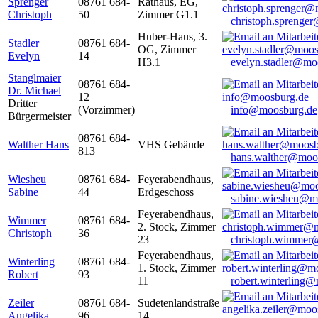
Sprenger
08761 684-
Rathaus, EG,
Christoph
50
Zimmer G1.1
christoph.sprenge
Huber-Haus, 3.
Stadler
08761 684-
OG, Zimmer
Evelyn
14
H3.1
evelyn.stadler@mo
Stanglmaier
08761 684-
Dr. Michael
12
Dritter
(Vorzimmer)
info@moosburg.de
Bürgermeister
08761 684-
Walther Hans
VHS Gebäude
813
hans.walther@moo
Wiesheu
08761 684-
Feyerabendhaus,
Sabine
44
Erdgeschoss
sabine.wiesheu@m
Feyerabendhaus,
Wimmer
08761 684-
2. Stock, Zimmer
Christoph
36
23
christoph.wimmer
Feyerabendhaus,
Winterling
08761 684-
1. Stock, Zimmer
Robert
93
11
robert.winterling
Zeiler
08761 684-
Sudetenlandstraße
Angelika
96
14