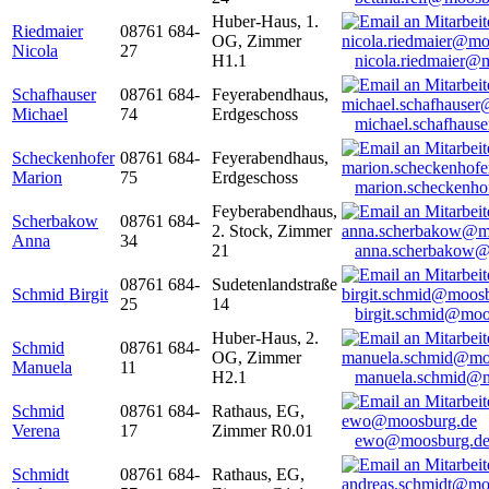
Huber-Haus, 1.
Riedmaier
08761 684-
OG, Zimmer
Nicola
27
H1.1
nicola.riedmaier@
Schafhauser
08761 684-
Feyerabendhaus,
Michael
74
Erdgeschoss
michael.schafhaus
Scheckenhofer
08761 684-
Feyerabendhaus,
Marion
75
Erdgeschoss
marion.scheckenh
Feyberabendhaus,
Scherbakow
08761 684-
2. Stock, Zimmer
Anna
34
21
anna.scherbakow@
08761 684-
Sudetenlandstraße
Schmid Birgit
25
14
birgit.schmid@moo
Huber-Haus, 2.
Schmid
08761 684-
OG, Zimmer
Manuela
11
H2.1
manuela.schmid@m
Schmid
08761 684-
Rathaus, EG,
Verena
17
Zimmer R0.01
ewo@moosburg.d
Schmidt
08761 684-
Rathaus, EG,