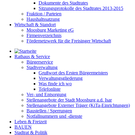
Dokumente des Stadtrates
Sitzungsprotokolle des Stadtrates 2013-2015
Fraktion / Parteien
Haushaltssatzung
Wirtschaft & Standort
Moosburg Marketing eG
Firmenverzeichnis
Fördernetzwerk für die Freisinger Wirtschaft
Rathaus & Service
Bürgerservice
Stadtverwaltung
Grußwort des Ersten Bürgermeisters
Verwaltungsgliederung
Was finde ich wo
Telefonliste
Ver- und Entsorgung
Stellenangebote der Stadt Moosburg a.d. Isar
Stellenangebote Externer Träger (KiTa-Einrichtungen)
Baustellen / Sperrungen
Notfallnummern und -dienste
Leben & Freizeit
BAUEN
Stadtrat & Politik