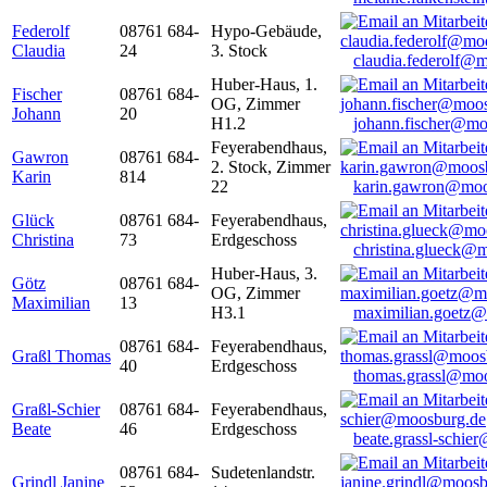
Federolf
08761 684-
Hypo-Gebäude,
Claudia
24
3. Stock
claudia.federolf@
Huber-Haus, 1.
Fischer
08761 684-
OG, Zimmer
Johann
20
H1.2
johann.fischer@mo
Feyerabendhaus,
Gawron
08761 684-
2. Stock, Zimmer
Karin
814
22
karin.gawron@moo
Glück
08761 684-
Feyerabendhaus,
Christina
73
Erdgeschoss
christina.glueck@
Huber-Haus, 3.
Götz
08761 684-
OG, Zimmer
Maximilian
13
H3.1
maximilian.goetz
08761 684-
Feyerabendhaus,
Graßl Thomas
40
Erdgeschoss
thomas.grassl@mo
Graßl-Schier
08761 684-
Feyerabendhaus,
Beate
46
Erdgeschoss
beate.grassl-schi
08761 684-
Sudetenlandstr.
Grindl Janine