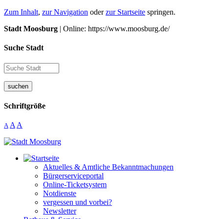
Zum Inhalt
,
zur Navigation
oder
zur Startseite
springen.
Stadt Moosburg
| Online: https://www.moosburg.de/
Suche Stadt
suchen
Schriftgröße
A
A
A
Aktuelles & Amtliche Bekanntmachungen
Bürgerserviceportal
Online-Ticketsystem
Notdienste
vergessen und vorbei?
Newsletter