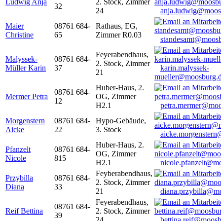
Ludwig Anja
2. Stock, Zimmer
32
24
anja.ludwig@moos
Maier
08761 684-
Rathaus, EG,
Christine
65
Zimmer R0.03
standesamt@moosb
Feyerabendhaus,
Malyssek-
08761 684-
2. Stock, Zimmer
Müller Karin
37
karin.malyssek-
21
mueller@moosburg.
Huber-Haus, 2.
08761 684-
Mermer Petra
OG, Zimmer
12
H2.1
petra.mermer@moo
Morgenstern
08761 684-
Hypo-Gebäude,
Aicke
22
3. Stock
aicke.morgenster
Huber-Haus, 2.
Pfanzelt
08761 684-
OG, Zimmer
Nicole
815
H2.1
nicole.pfanzelt@m
Feyberabendhaus,
Przybilla
08761 684-
2. Stock, Zimmer
Diana
33
21
diana.przybilla@m
Feyerabendhaus,
08761 684-
Reif Bettina
2. Stock, Zimmer
39
24
bettina.reif@moosb