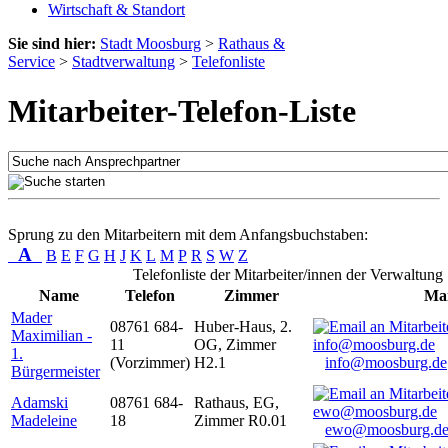
Wirtschaft & Standort
Sie sind hier:
Stadt Moosburg
>
Rathaus &
Service
>
Stadtverwaltung
>
Telefonliste
Mitarbeiter-Telefon-Liste
Sprung zu den Mitarbeitern mit dem Anfangsbuchstaben:
A
B
E
F
G
H
J
K
L
M
P
R
S
W
Z
Telefonliste der Mitarbeiter/innen der Verwaltung
Name
Telefon
Zimmer
Mai
Mader
08761 684-
Huber-Haus, 2.
Maximilian -
11
OG, Zimmer
1.
(Vorzimmer)
H2.1
info@moosburg.de
Bürgermeister
Adamski
08761 684-
Rathaus, EG,
Madeleine
18
Zimmer R0.01
ewo@moosburg.d