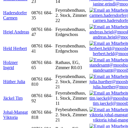
23
14
janine.grindl@moo
Feyerabendhaus,
Hadersdorfer
08761 684-
2. Stock, Zimmer
Carmen
35
22
carmen.hadersdor
08761 684-
Feyerabendhaus,
Heigl Andreas
47
Erdgeschoss
andreas.heigl@moo
08761 684-
Feyerabendhaus,
Held Herbert
41
Erdgeschoss
herbert.held@moos
Holzner
08761 684-
Rathaus, EG,
Ingrid
65
Zimmer R0.03
standesamt@moosb
Feyerabendhaus,
08761 684-
Hüther Julia
2. Stock, Zimmer
810
21
julia.huether@moo
Feyerabendhaus,
08761 684-
Jäckel Tim
1. Stock, Zimmer
92
11
tim.jaeckel@moosb
Feyberabendhaus,
Johal-Mangat
08761 684-
2. Stock, Zimmer
Viktoria
818
21
viktoria.johal-ma