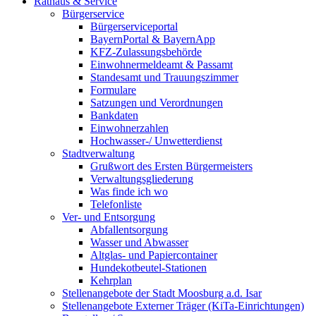
Rathaus & Service
Bürgerservice
Bürgerserviceportal
BayernPortal & BayernApp
KFZ-Zulassungsbehörde
Einwohnermeldeamt & Passamt
Standesamt und Trauungszimmer
Formulare
Satzungen und Verordnungen
Bankdaten
Einwohnerzahlen
Hochwasser-/ Unwetterdienst
Stadtverwaltung
Grußwort des Ersten Bürgermeisters
Verwaltungsgliederung
Was finde ich wo
Telefonliste
Ver- und Entsorgung
Abfallentsorgung
Wasser und Abwasser
Altglas- und Papiercontainer
Hundekotbeutel-Stationen
Kehrplan
Stellenangebote der Stadt Moosburg a.d. Isar
Stellenangebote Externer Träger (KiTa-Einrichtungen)