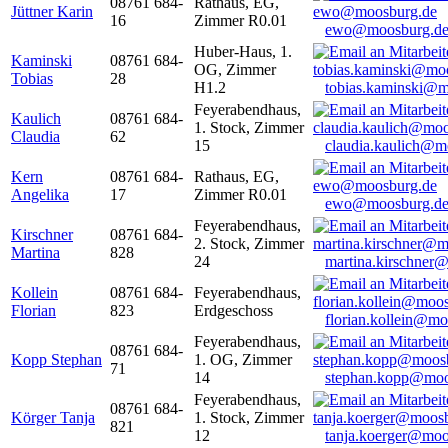
08761 684-
Rathaus, EG,
Jüttner Karin
16
Zimmer R0.01
ewo@moosburg.d
Huber-Haus, 1.
Kaminski
08761 684-
OG, Zimmer
Tobias
28
H1.2
tobias.kaminski@m
Feyerabendhaus,
Kaulich
08761 684-
1. Stock, Zimmer
Claudia
62
15
claudia.kaulich@m
Kern
08761 684-
Rathaus, EG,
Angelika
17
Zimmer R0.01
ewo@moosburg.d
Feyerabendhaus,
Kirschner
08761 684-
2. Stock, Zimmer
Martina
828
24
martina.kirschner
Kollein
08761 684-
Feyerabendhaus,
Florian
823
Erdgeschoss
florian.kollein@m
Feyerabendhaus,
08761 684-
Kopp Stephan
1. OG, Zimmer
71
14
stephan.kopp@moo
Feyerabendhaus,
08761 684-
Körger Tanja
1. Stock, Zimmer
821
12
tanja.koerger@moo