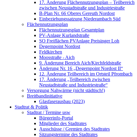
17. Änderung Flächennutzungsplan – Teilbereich
zwischen Neustadtstraße und Industriestraße
B-Plan Nr. 66 Oberes Gereuth Nordost
Einbeziehungssatzung Niederambach Süd
Flächennutzungsplan
Flächennutzungsplan Gesamtplan
PV-Anlage Kurlandstraße
SO Freiflächen PV­Anlage Preisinger Loh
Degernpoint Nordost
Feldkirchen
Moosstraße - Aich
9. Änderung Bereich Aich/Kirchfeldstraße
Änderung Nr. 16 „Degernpoint Nordost II“
12. Änderung Teilbereich im Ortsteil Pfrombach
17. Änderung „Teilbereich zwischen
Neustadtstraße und Industriestraße“
Versorgung Nahwärme (nicht städtisch!)
Breitbandinitiative
Glasfaserausbau (2023)
Stadtrat & Politik
Stadtrat / Termine usw
Bürgerinfo-Portal
Mitglieder des Stadtrates
Ausschüsse / Gremien des Stadtrates
Sitzungstermine des Stadtrates