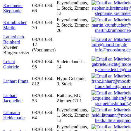
Feyerabendhaus,
Kreitmeier
08761 684-
1. Stock, Zimmer
Stephanie
66
13
stephanie.kreitme
Feyerabendhaus,
Krumbucher
08761 684-
2. Stock, Zimmer
Martin
30
26
martin.krumbuche
Lauterbach
08761 684-
Reinhard
12
Zweiter
(Vorzimmer)
info@moosburg.de
Bürgermeister
Leicht
08761 684-
Sudetenlandstr.
Gabriele
95
14
gabriele.leicht@m
08761 684-
Hypo-Gebäude,
Linhart Franz
812
3. Stock
franz.linhart@moo
Linhart
08761 684-
Rathaus, EG,
Jacqueline
53
Zimmer G1.1
jacqueline.linhart
Feyerabendhaus,
Littmann
08761 684-
1. Stock, Zimmer
Heidemarie
64
13
heidi.littmann@mo
Feyerabendhaus,
08761 684-