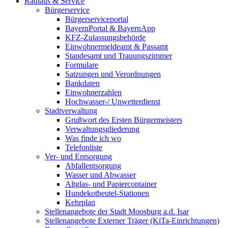
Rathaus & Service
Bürgerservice
Bürgerserviceportal
BayernPortal & BayernApp
KFZ-Zulassungsbehörde
Einwohnermeldeamt & Passamt
Standesamt und Trauungszimmer
Formulare
Satzungen und Verordnungen
Bankdaten
Einwohnerzahlen
Hochwasser-/ Unwetterdienst
Stadtverwaltung
Grußwort des Ersten Bürgermeisters
Verwaltungsgliederung
Was finde ich wo
Telefonliste
Ver- und Entsorgung
Abfallentsorgung
Wasser und Abwasser
Altglas- und Papiercontainer
Hundekotbeutel-Stationen
Kehrplan
Stellenangebote der Stadt Moosburg a.d. Isar
Stellenangebote Externer Träger (KiTa-Einrichtungen)