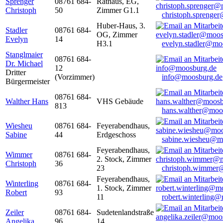
Sprenger
08761 684-
Rathaus, EG,
Christoph
50
Zimmer G1.1
christoph.sprenge
Huber-Haus, 3.
Stadler
08761 684-
OG, Zimmer
Evelyn
14
H3.1
evelyn.stadler@mo
Stanglmaier
08761 684-
Dr. Michael
12
Dritter
(Vorzimmer)
info@moosburg.de
Bürgermeister
08761 684-
Walther Hans
VHS Gebäude
813
hans.walther@moo
Wiesheu
08761 684-
Feyerabendhaus,
Sabine
44
Erdgeschoss
sabine.wiesheu@m
Feyerabendhaus,
Wimmer
08761 684-
2. Stock, Zimmer
Christoph
36
23
christoph.wimmer
Feyerabendhaus,
Winterling
08761 684-
1. Stock, Zimmer
Robert
93
11
robert.winterling
Zeiler
08761 684-
Sudetenlandstraße
Angelika
96
14