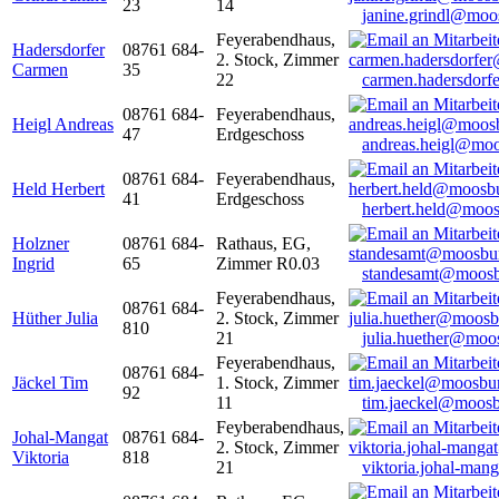
23
14
janine.grindl@moo
Feyerabendhaus,
Hadersdorfer
08761 684-
2. Stock, Zimmer
Carmen
35
22
carmen.hadersdor
08761 684-
Feyerabendhaus,
Heigl Andreas
47
Erdgeschoss
andreas.heigl@moo
08761 684-
Feyerabendhaus,
Held Herbert
41
Erdgeschoss
herbert.held@moos
Holzner
08761 684-
Rathaus, EG,
Ingrid
65
Zimmer R0.03
standesamt@moosb
Feyerabendhaus,
08761 684-
Hüther Julia
2. Stock, Zimmer
810
21
julia.huether@moo
Feyerabendhaus,
08761 684-
Jäckel Tim
1. Stock, Zimmer
92
11
tim.jaeckel@moosb
Feyberabendhaus,
Johal-Mangat
08761 684-
2. Stock, Zimmer
Viktoria
818
21
viktoria.johal-ma