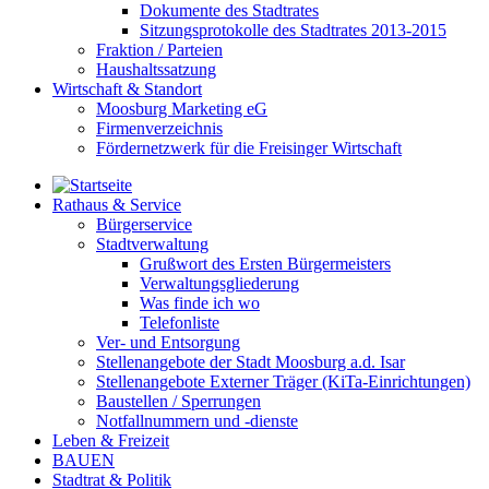
Dokumente des Stadtrates
Sitzungsprotokolle des Stadtrates 2013-2015
Fraktion / Parteien
Haushaltssatzung
Wirtschaft & Standort
Moosburg Marketing eG
Firmenverzeichnis
Fördernetzwerk für die Freisinger Wirtschaft
Rathaus & Service
Bürgerservice
Stadtverwaltung
Grußwort des Ersten Bürgermeisters
Verwaltungsgliederung
Was finde ich wo
Telefonliste
Ver- und Entsorgung
Stellenangebote der Stadt Moosburg a.d. Isar
Stellenangebote Externer Träger (KiTa-Einrichtungen)
Baustellen / Sperrungen
Notfallnummern und -dienste
Leben & Freizeit
BAUEN
Stadtrat & Politik