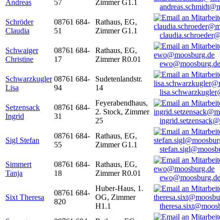
Andreas
57
Zimmer G1.1
andreas.schmidt@
Schröder
08761 684-
Rathaus, EG,
Claudia
51
Zimmer G1.1
claudia.schroeder
Schwaiger
08761 684-
Rathaus, EG,
Christine
17
Zimmer R0.01
ewo@moosburg.d
Schwarzkugler
08761 684-
Sudetenlandstr.
Lisa
94
14
lisa.schwarzkugle
Feyerabendhaus,
Setzensack
08761 684-
2. Stock, Zimmer
Ingrid
31
25
ingrid.setzensack
08761 684-
Rathaus, EG,
Sigl Stefan
55
Zimmer G1.1
stefan.sigl@moosb
Simmert
08761 684-
Rathaus, EG,
Tanja
18
Zimmer R0.01
ewo@moosburg.d
Huber-Haus, 1.
08761 684-
Sixt Theresa
OG, Zimmer
820
H1.1
theresa.sixt@moos