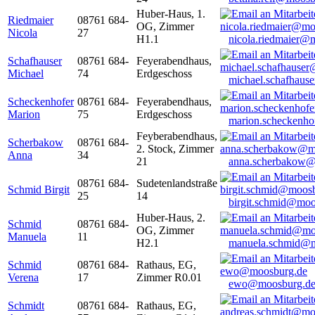
Huber-Haus, 1.
Riedmaier
08761 684-
OG, Zimmer
Nicola
27
H1.1
nicola.riedmaier@
Schafhauser
08761 684-
Feyerabendhaus,
Michael
74
Erdgeschoss
michael.schafhaus
Scheckenhofer
08761 684-
Feyerabendhaus,
Marion
75
Erdgeschoss
marion.scheckenh
Feyberabendhaus,
Scherbakow
08761 684-
2. Stock, Zimmer
Anna
34
21
anna.scherbakow@
08761 684-
Sudetenlandstraße
Schmid Birgit
25
14
birgit.schmid@moo
Huber-Haus, 2.
Schmid
08761 684-
OG, Zimmer
Manuela
11
H2.1
manuela.schmid@m
Schmid
08761 684-
Rathaus, EG,
Verena
17
Zimmer R0.01
ewo@moosburg.d
Schmidt
08761 684-
Rathaus, EG,