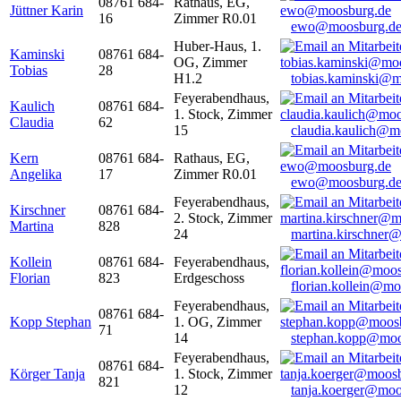
08761 684-
Rathaus, EG,
Jüttner Karin
16
Zimmer R0.01
ewo@moosburg.d
Huber-Haus, 1.
Kaminski
08761 684-
OG, Zimmer
Tobias
28
H1.2
tobias.kaminski@m
Feyerabendhaus,
Kaulich
08761 684-
1. Stock, Zimmer
Claudia
62
15
claudia.kaulich@m
Kern
08761 684-
Rathaus, EG,
Angelika
17
Zimmer R0.01
ewo@moosburg.d
Feyerabendhaus,
Kirschner
08761 684-
2. Stock, Zimmer
Martina
828
24
martina.kirschner
Kollein
08761 684-
Feyerabendhaus,
Florian
823
Erdgeschoss
florian.kollein@m
Feyerabendhaus,
08761 684-
Kopp Stephan
1. OG, Zimmer
71
14
stephan.kopp@moo
Feyerabendhaus,
08761 684-
Körger Tanja
1. Stock, Zimmer
821
12
tanja.koerger@moo