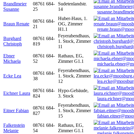
Brandlmeier
08761 684-
Sudetenlandstr.
Susanne
25
14
susanne.brandlme
Huber-Haus, 1.
08761 684-
Braun Renate
OG, Zimmer
21
H1.1
renate.braun@moo
Feyerabendhaus,
Burghard
08761 684-
1. Stock, Zimmer
Christoph
819
11
christoph.burghar
Ebner
08761 684-
Rathaus, EG,
Michaela
52
Zimmer G1.1
michaela.ebner@m
Feyerabendhaus,
08761 684-
Ecke Lea
1. Stock, Zimmer
38
12
lea.ecke@moosbur
08761 684-
Hypo-Gebäude,
Eichner Laura
824
3. Stock
laura.eichner@moo
Feyerabendhaus,
08761 684-
Eitner Fabian
1. Stock, Zimmer
827
15
fabian.eitner@moo
Falkenstein
08761 684-
Rathaus, EG,
Melanie
54
Zimmer G1.1
melanie.falkenste