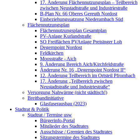
17. Änderung Flächennutzungsplan – Teilbereich
zwischen Neustadtstraße und Industriestraße
B-Plan Nr. 66 Oberes Gereuth Nordost
Einbeziehungssatzung Niederambach Süd
Flächennutzungsplan
Flächennutzungsplan Gesamtplan
PV-Anlage Kurlandstraße
SO Freiflächen PV­Anlage Preisinger Loh
Degernpoint Nordost
Feldkirchen
Moosstraße - Aich
9. Änderung Bereich Aich/Kirchfeldstraße
Änderung Nr. 16 „Degernpoint Nordost II“
12. Änderung Teilbereich im Ortsteil Pfrombach
17. Änderung „Teilbereich zwischen
Neustadtstraße und Industriestraße“
Versorgung Nahwärme (nicht städtisch!)
Breitbandinitiative
Glasfaserausbau (2023)
Stadtrat & Politik
Stadtrat / Termine usw
Bürgerinfo-Portal
Mitglieder des Stadtrates
Ausschüsse / Gremien des Stadtrates
Sitzungstermine des Stadtrates