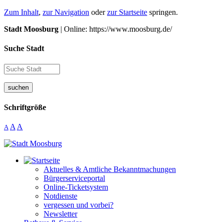
Zum Inhalt
,
zur Navigation
oder
zur Startseite
springen.
Stadt Moosburg
| Online: https://www.moosburg.de/
Suche Stadt
suchen
Schriftgröße
A
A
A
Aktuelles & Amtliche Bekanntmachungen
Bürgerserviceportal
Online-Ticketsystem
Notdienste
vergessen und vorbei?
Newsletter