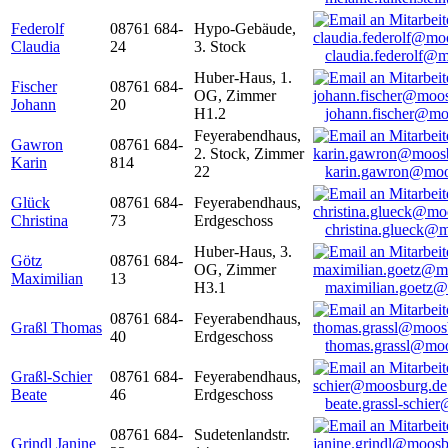
Federolf
08761 684-
Hypo-Gebäude,
Claudia
24
3. Stock
claudia.federolf@
Huber-Haus, 1.
Fischer
08761 684-
OG, Zimmer
Johann
20
H1.2
johann.fischer@mo
Feyerabendhaus,
Gawron
08761 684-
2. Stock, Zimmer
Karin
814
22
karin.gawron@moo
Glück
08761 684-
Feyerabendhaus,
Christina
73
Erdgeschoss
christina.glueck@
Huber-Haus, 3.
Götz
08761 684-
OG, Zimmer
Maximilian
13
H3.1
maximilian.goetz
08761 684-
Feyerabendhaus,
Graßl Thomas
40
Erdgeschoss
thomas.grassl@mo
Graßl-Schier
08761 684-
Feyerabendhaus,
Beate
46
Erdgeschoss
beate.grassl-schi
08761 684-
Sudetenlandstr.
Grindl Janine