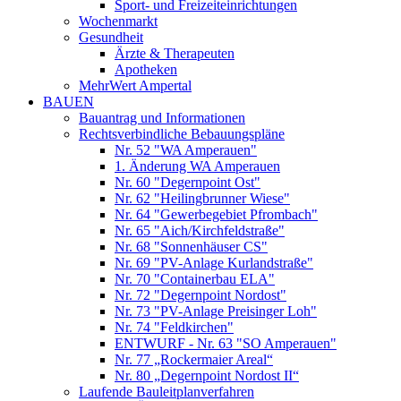
Sport- und Freizeiteinrichtungen
Wochenmarkt
Gesundheit
Ärzte & Therapeuten
Apotheken
MehrWert Ampertal
BAUEN
Bauantrag und Informationen
Rechtsverbindliche Bebauungspläne
Nr. 52 "WA Amperauen"
1. Änderung WA Amperauen
Nr. 60 "Degernpoint Ost"
Nr. 62 "Heilingbrunner Wiese"
Nr. 64 "Gewerbegebiet Pfrombach"
Nr. 65 "Aich/Kirchfeldstraße"
Nr. 68 "Sonnenhäuser CS"
Nr. 69 "PV-Anlage Kurlandstraße"
Nr. 70 "Containerbau ELA"
Nr. 72 "Degernpoint Nordost"
Nr. 73 "PV-Anlage Preisinger Loh"
Nr. 74 "Feldkirchen"
ENTWURF - Nr. 63 "SO Amperauen"
Nr. 77 „Rockermaier Areal“
Nr. 80 „Degernpoint Nordost II“
Laufende Bauleitplanverfahren