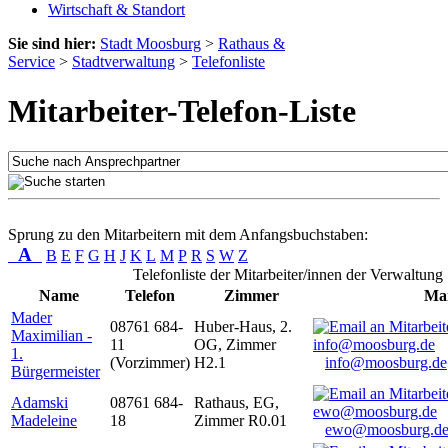
Wirtschaft & Standort
Sie sind hier:
Stadt Moosburg
>
Rathaus &
Service
>
Stadtverwaltung
>
Telefonliste
Mitarbeiter-Telefon-Liste
Sprung zu den Mitarbeitern mit dem Anfangsbuchstaben:
A
B
E
F
G
H
J
K
L
M
P
R
S
W
Z
Telefonliste der Mitarbeiter/innen der Verwaltung
Name
Telefon
Zimmer
Mai
Mader
08761 684-
Huber-Haus, 2.
Maximilian -
11
OG, Zimmer
1.
(Vorzimmer)
H2.1
info@moosburg.de
Bürgermeister
Adamski
08761 684-
Rathaus, EG,
Madeleine
18
Zimmer R0.01
ewo@moosburg.d