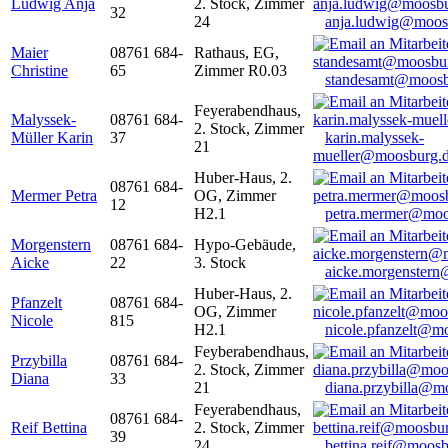
Ludwig Anja
2. Stock, Zimmer
32
24
anja.ludwig@moos
Maier
08761 684-
Rathaus, EG,
Christine
65
Zimmer R0.03
standesamt@moosb
Feyerabendhaus,
Malyssek-
08761 684-
2. Stock, Zimmer
Müller Karin
37
karin.malyssek-
21
mueller@moosburg.
Huber-Haus, 2.
08761 684-
Mermer Petra
OG, Zimmer
12
H2.1
petra.mermer@moo
Morgenstern
08761 684-
Hypo-Gebäude,
Aicke
22
3. Stock
aicke.morgenster
Huber-Haus, 2.
Pfanzelt
08761 684-
OG, Zimmer
Nicole
815
H2.1
nicole.pfanzelt@m
Feyberabendhaus,
Przybilla
08761 684-
2. Stock, Zimmer
Diana
33
21
diana.przybilla@m
Feyerabendhaus,
08761 684-
Reif Bettina
2. Stock, Zimmer
39
24
bettina.reif@moosb