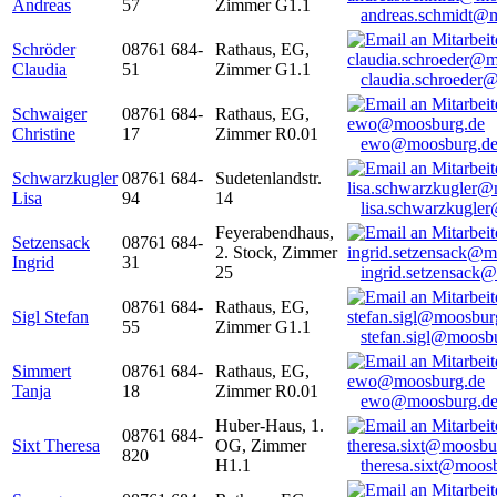
Andreas
57
Zimmer G1.1
andreas.schmidt@
Schröder
08761 684-
Rathaus, EG,
Claudia
51
Zimmer G1.1
claudia.schroeder
Schwaiger
08761 684-
Rathaus, EG,
Christine
17
Zimmer R0.01
ewo@moosburg.d
Schwarzkugler
08761 684-
Sudetenlandstr.
Lisa
94
14
lisa.schwarzkugle
Feyerabendhaus,
Setzensack
08761 684-
2. Stock, Zimmer
Ingrid
31
25
ingrid.setzensack
08761 684-
Rathaus, EG,
Sigl Stefan
55
Zimmer G1.1
stefan.sigl@moosb
Simmert
08761 684-
Rathaus, EG,
Tanja
18
Zimmer R0.01
ewo@moosburg.d
Huber-Haus, 1.
08761 684-
Sixt Theresa
OG, Zimmer
820
H1.1
theresa.sixt@moos