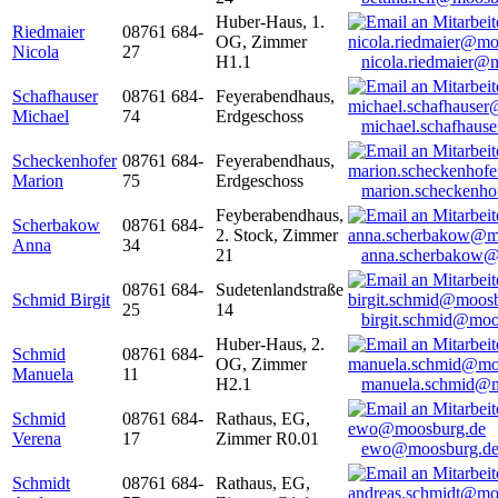
Huber-Haus, 1.
Riedmaier
08761 684-
OG, Zimmer
Nicola
27
H1.1
nicola.riedmaier@
Schafhauser
08761 684-
Feyerabendhaus,
Michael
74
Erdgeschoss
michael.schafhaus
Scheckenhofer
08761 684-
Feyerabendhaus,
Marion
75
Erdgeschoss
marion.scheckenh
Feyberabendhaus,
Scherbakow
08761 684-
2. Stock, Zimmer
Anna
34
21
anna.scherbakow@
08761 684-
Sudetenlandstraße
Schmid Birgit
25
14
birgit.schmid@moo
Huber-Haus, 2.
Schmid
08761 684-
OG, Zimmer
Manuela
11
H2.1
manuela.schmid@m
Schmid
08761 684-
Rathaus, EG,
Verena
17
Zimmer R0.01
ewo@moosburg.d
Schmidt
08761 684-
Rathaus, EG,