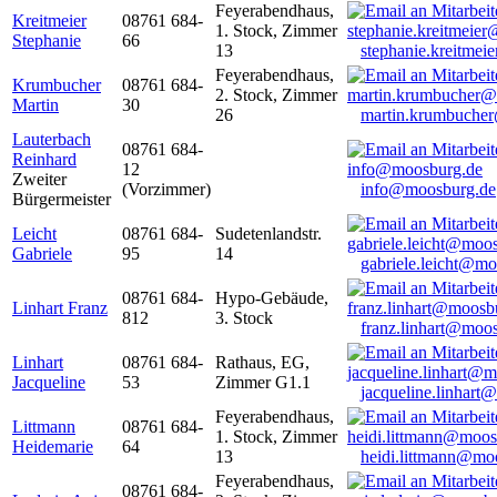
Feyerabendhaus,
Kreitmeier
08761 684-
1. Stock, Zimmer
Stephanie
66
13
stephanie.kreitme
Feyerabendhaus,
Krumbucher
08761 684-
2. Stock, Zimmer
Martin
30
26
martin.krumbuche
Lauterbach
08761 684-
Reinhard
12
Zweiter
(Vorzimmer)
info@moosburg.de
Bürgermeister
Leicht
08761 684-
Sudetenlandstr.
Gabriele
95
14
gabriele.leicht@m
08761 684-
Hypo-Gebäude,
Linhart Franz
812
3. Stock
franz.linhart@moo
Linhart
08761 684-
Rathaus, EG,
Jacqueline
53
Zimmer G1.1
jacqueline.linhart
Feyerabendhaus,
Littmann
08761 684-
1. Stock, Zimmer
Heidemarie
64
13
heidi.littmann@mo
Feyerabendhaus,
08761 684-