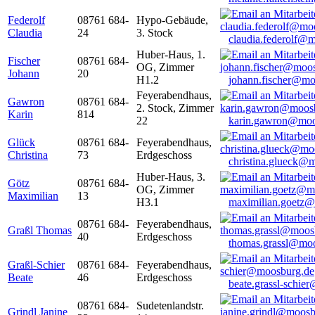
Federolf
08761 684-
Hypo-Gebäude,
Claudia
24
3. Stock
claudia.federolf@
Huber-Haus, 1.
Fischer
08761 684-
OG, Zimmer
Johann
20
H1.2
johann.fischer@mo
Feyerabendhaus,
Gawron
08761 684-
2. Stock, Zimmer
Karin
814
22
karin.gawron@moo
Glück
08761 684-
Feyerabendhaus,
Christina
73
Erdgeschoss
christina.glueck@
Huber-Haus, 3.
Götz
08761 684-
OG, Zimmer
Maximilian
13
H3.1
maximilian.goetz
08761 684-
Feyerabendhaus,
Graßl Thomas
40
Erdgeschoss
thomas.grassl@mo
Graßl-Schier
08761 684-
Feyerabendhaus,
Beate
46
Erdgeschoss
beate.grassl-schi
08761 684-
Sudetenlandstr.
Grindl Janine