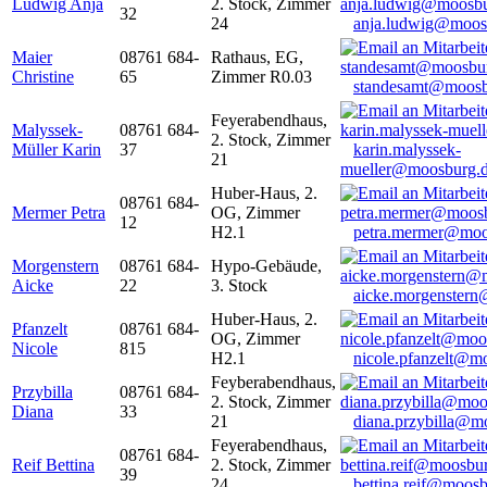
Ludwig Anja
2. Stock, Zimmer
32
24
anja.ludwig@moos
Maier
08761 684-
Rathaus, EG,
Christine
65
Zimmer R0.03
standesamt@moosb
Feyerabendhaus,
Malyssek-
08761 684-
2. Stock, Zimmer
Müller Karin
37
karin.malyssek-
21
mueller@moosburg.
Huber-Haus, 2.
08761 684-
Mermer Petra
OG, Zimmer
12
H2.1
petra.mermer@moo
Morgenstern
08761 684-
Hypo-Gebäude,
Aicke
22
3. Stock
aicke.morgenster
Huber-Haus, 2.
Pfanzelt
08761 684-
OG, Zimmer
Nicole
815
H2.1
nicole.pfanzelt@m
Feyberabendhaus,
Przybilla
08761 684-
2. Stock, Zimmer
Diana
33
21
diana.przybilla@m
Feyerabendhaus,
08761 684-
Reif Bettina
2. Stock, Zimmer
39
24
bettina.reif@moosb