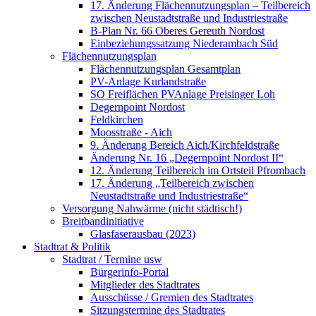
17. Änderung Flächennutzungsplan – Teilbereich
zwischen Neustadtstraße und Industriestraße
B-Plan Nr. 66 Oberes Gereuth Nordost
Einbeziehungssatzung Niederambach Süd
Flächennutzungsplan
Flächennutzungsplan Gesamtplan
PV-Anlage Kurlandstraße
SO Freiflächen PV­Anlage Preisinger Loh
Degernpoint Nordost
Feldkirchen
Moosstraße - Aich
9. Änderung Bereich Aich/Kirchfeldstraße
Änderung Nr. 16 „Degernpoint Nordost II“
12. Änderung Teilbereich im Ortsteil Pfrombach
17. Änderung „Teilbereich zwischen
Neustadtstraße und Industriestraße“
Versorgung Nahwärme (nicht städtisch!)
Breitbandinitiative
Glasfaserausbau (2023)
Stadtrat & Politik
Stadtrat / Termine usw
Bürgerinfo-Portal
Mitglieder des Stadtrates
Ausschüsse / Gremien des Stadtrates
Sitzungstermine des Stadtrates