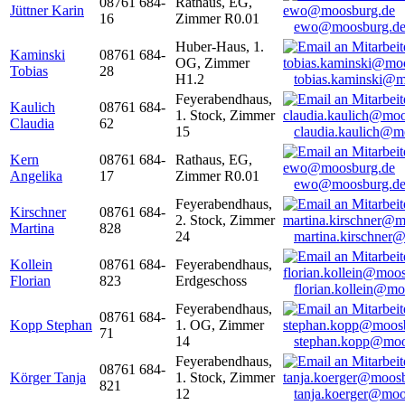
08761 684-
Rathaus, EG,
Jüttner Karin
16
Zimmer R0.01
ewo@moosburg.d
Huber-Haus, 1.
Kaminski
08761 684-
OG, Zimmer
Tobias
28
H1.2
tobias.kaminski@m
Feyerabendhaus,
Kaulich
08761 684-
1. Stock, Zimmer
Claudia
62
15
claudia.kaulich@m
Kern
08761 684-
Rathaus, EG,
Angelika
17
Zimmer R0.01
ewo@moosburg.d
Feyerabendhaus,
Kirschner
08761 684-
2. Stock, Zimmer
Martina
828
24
martina.kirschner
Kollein
08761 684-
Feyerabendhaus,
Florian
823
Erdgeschoss
florian.kollein@m
Feyerabendhaus,
08761 684-
Kopp Stephan
1. OG, Zimmer
71
14
stephan.kopp@moo
Feyerabendhaus,
08761 684-
Körger Tanja
1. Stock, Zimmer
821
12
tanja.koerger@moo