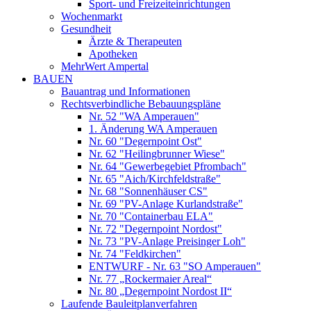
Sport- und Freizeiteinrichtungen
Wochenmarkt
Gesundheit
Ärzte & Therapeuten
Apotheken
MehrWert Ampertal
BAUEN
Bauantrag und Informationen
Rechtsverbindliche Bebauungspläne
Nr. 52 "WA Amperauen"
1. Änderung WA Amperauen
Nr. 60 "Degernpoint Ost"
Nr. 62 "Heilingbrunner Wiese"
Nr. 64 "Gewerbegebiet Pfrombach"
Nr. 65 "Aich/Kirchfeldstraße"
Nr. 68 "Sonnenhäuser CS"
Nr. 69 "PV-Anlage Kurlandstraße"
Nr. 70 "Containerbau ELA"
Nr. 72 "Degernpoint Nordost"
Nr. 73 "PV-Anlage Preisinger Loh"
Nr. 74 "Feldkirchen"
ENTWURF - Nr. 63 "SO Amperauen"
Nr. 77 „Rockermaier Areal“
Nr. 80 „Degernpoint Nordost II“
Laufende Bauleitplanverfahren