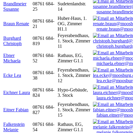
Brandlmeier
08761 684-
Sudetenlandstr.
Susanne
25
14
susanne.brandlme
Huber-Haus, 1.
08761 684-
Braun Renate
OG, Zimmer
21
H1.1
renate.braun@moo
Feyerabendhaus,
Burghard
08761 684-
1. Stock, Zimmer
Christoph
819
11
christoph.burghar
Ebner
08761 684-
Rathaus, EG,
Michaela
52
Zimmer G1.1
michaela.ebner@m
Feyerabendhaus,
08761 684-
Ecke Lea
1. Stock, Zimmer
38
12
lea.ecke@moosbur
08761 684-
Hypo-Gebäude,
Eichner Laura
824
3. Stock
laura.eichner@moo
Feyerabendhaus,
08761 684-
Eitner Fabian
1. Stock, Zimmer
827
15
fabian.eitner@moo
Falkenstein
08761 684-
Rathaus, EG,
Melanie
54
Zimmer G1.1
melanie.falkenste