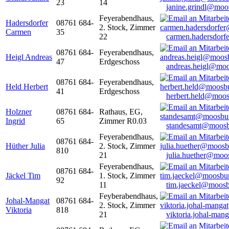
23
14
janine.grindl@moo
Feyerabendhaus,
Hadersdorfer
08761 684-
2. Stock, Zimmer
Carmen
35
22
carmen.hadersdor
08761 684-
Feyerabendhaus,
Heigl Andreas
47
Erdgeschoss
andreas.heigl@moo
08761 684-
Feyerabendhaus,
Held Herbert
41
Erdgeschoss
herbert.held@moos
Holzner
08761 684-
Rathaus, EG,
Ingrid
65
Zimmer R0.03
standesamt@moosb
Feyerabendhaus,
08761 684-
Hüther Julia
2. Stock, Zimmer
810
21
julia.huether@moo
Feyerabendhaus,
08761 684-
Jäckel Tim
1. Stock, Zimmer
92
11
tim.jaeckel@moosb
Feyberabendhaus,
Johal-Mangat
08761 684-
2. Stock, Zimmer
Viktoria
818
21
viktoria.johal-ma