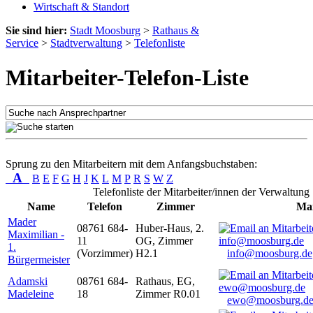
Wirtschaft & Standort
Sie sind hier:
Stadt Moosburg
>
Rathaus &
Service
>
Stadtverwaltung
>
Telefonliste
Mitarbeiter-Telefon-Liste
Sprung zu den Mitarbeitern mit dem Anfangsbuchstaben:
A
B
E
F
G
H
J
K
L
M
P
R
S
W
Z
Telefonliste der Mitarbeiter/innen der Verwaltung
Name
Telefon
Zimmer
Mai
Mader
08761 684-
Huber-Haus, 2.
Maximilian -
11
OG, Zimmer
1.
(Vorzimmer)
H2.1
info@moosburg.de
Bürgermeister
Adamski
08761 684-
Rathaus, EG,
Madeleine
18
Zimmer R0.01
ewo@moosburg.d