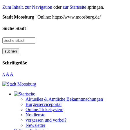
Zum Inhalt
,
zur Navigation
oder
zur Startseite
springen.
Stadt Moosburg
| Online: https://www.moosburg.de/
Suche Stadt
suchen
Schriftgröße
A
A
A
Aktuelles & Amtliche Bekanntmachungen
Bürgerserviceportal
Online-Ticketsystem
Notdienste
vergessen und vorbei?
Newsletter