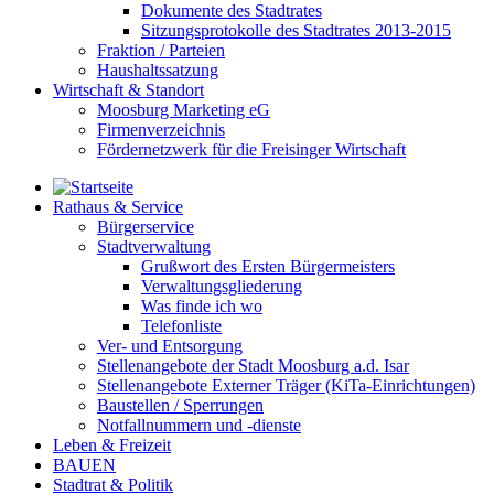
Dokumente des Stadtrates
Sitzungsprotokolle des Stadtrates 2013-2015
Fraktion / Parteien
Haushaltssatzung
Wirtschaft & Standort
Moosburg Marketing eG
Firmenverzeichnis
Fördernetzwerk für die Freisinger Wirtschaft
Rathaus & Service
Bürgerservice
Stadtverwaltung
Grußwort des Ersten Bürgermeisters
Verwaltungsgliederung
Was finde ich wo
Telefonliste
Ver- und Entsorgung
Stellenangebote der Stadt Moosburg a.d. Isar
Stellenangebote Externer Träger (KiTa-Einrichtungen)
Baustellen / Sperrungen
Notfallnummern und -dienste
Leben & Freizeit
BAUEN
Stadtrat & Politik