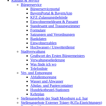
Rathaus & Service
Bürgerservice
Bürgerserviceportal
BayernPortal & BayernApp
KFZ-Zulassungsbehörde
Einwohnermeldeamt & Passamt
Standesamt und Trauungszimmer
Formulare
Satzungen und Verordnungen
Bankdaten
Einwohnerzahlen
Hochwasser-/ Unwetterdienst
Stadtverwaltung
Grußwort des Ersten Bürgermeisters
Verwaltungsgliederung
Was finde ich wo
Telefonliste
Ver- und Entsorgung
Abfallentsorgung
Wasser und Abwasser
Altglas- und Papiercontainer
Hundekotbeutel-Stationen
Kehrplan
Stellenangebote der Stadt Moosburg a.d. Isar
Stellenangebote Externer Träger (KiTa-Einrichtungen)