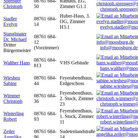
Sprenger
08761 684-
Rathaus, EG,
Christoph
50
Zimmer G1.1
christoph.sprenge
Huber-Haus, 3.
Stadler
08761 684-
OG, Zimmer
Evelyn
14
H3.1
evelyn.stadler@mo
Stanglmaier
08761 684-
Dr. Michael
12
Dritter
(Vorzimmer)
info@moosburg.de
Bürgermeister
08761 684-
Walther Hans
VHS Gebäude
813
hans.walther@moo
Wiesheu
08761 684-
Feyerabendhaus,
Sabine
44
Erdgeschoss
sabine.wiesheu@m
Feyerabendhaus,
Wimmer
08761 684-
2. Stock, Zimmer
Christoph
36
23
christoph.wimmer
Feyerabendhaus,
Winterling
08761 684-
1. Stock, Zimmer
Robert
93
11
robert.winterling
Zeiler
08761 684-
Sudetenlandstraße
Angelika
96
14