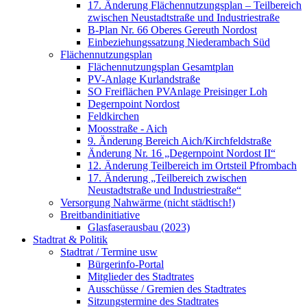
17. Änderung Flächennutzungsplan – Teilbereich
zwischen Neustadtstraße und Industriestraße
B-Plan Nr. 66 Oberes Gereuth Nordost
Einbeziehungssatzung Niederambach Süd
Flächennutzungsplan
Flächennutzungsplan Gesamtplan
PV-Anlage Kurlandstraße
SO Freiflächen PV­Anlage Preisinger Loh
Degernpoint Nordost
Feldkirchen
Moosstraße - Aich
9. Änderung Bereich Aich/Kirchfeldstraße
Änderung Nr. 16 „Degernpoint Nordost II“
12. Änderung Teilbereich im Ortsteil Pfrombach
17. Änderung „Teilbereich zwischen
Neustadtstraße und Industriestraße“
Versorgung Nahwärme (nicht städtisch!)
Breitbandinitiative
Glasfaserausbau (2023)
Stadtrat & Politik
Stadtrat / Termine usw
Bürgerinfo-Portal
Mitglieder des Stadtrates
Ausschüsse / Gremien des Stadtrates
Sitzungstermine des Stadtrates