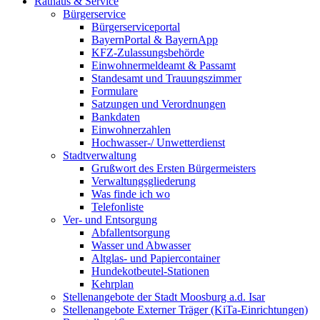
Rathaus & Service
Bürgerservice
Bürgerserviceportal
BayernPortal & BayernApp
KFZ-Zulassungsbehörde
Einwohnermeldeamt & Passamt
Standesamt und Trauungszimmer
Formulare
Satzungen und Verordnungen
Bankdaten
Einwohnerzahlen
Hochwasser-/ Unwetterdienst
Stadtverwaltung
Grußwort des Ersten Bürgermeisters
Verwaltungsgliederung
Was finde ich wo
Telefonliste
Ver- und Entsorgung
Abfallentsorgung
Wasser und Abwasser
Altglas- und Papiercontainer
Hundekotbeutel-Stationen
Kehrplan
Stellenangebote der Stadt Moosburg a.d. Isar
Stellenangebote Externer Träger (KiTa-Einrichtungen)