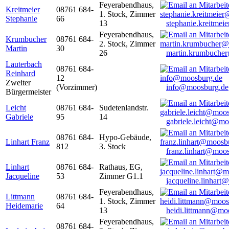
Feyerabendhaus,
Kreitmeier
08761 684-
1. Stock, Zimmer
Stephanie
66
13
stephanie.kreitme
Feyerabendhaus,
Krumbucher
08761 684-
2. Stock, Zimmer
Martin
30
26
martin.krumbuche
Lauterbach
08761 684-
Reinhard
12
Zweiter
(Vorzimmer)
info@moosburg.de
Bürgermeister
Leicht
08761 684-
Sudetenlandstr.
Gabriele
95
14
gabriele.leicht@m
08761 684-
Hypo-Gebäude,
Linhart Franz
812
3. Stock
franz.linhart@moo
Linhart
08761 684-
Rathaus, EG,
Jacqueline
53
Zimmer G1.1
jacqueline.linhart
Feyerabendhaus,
Littmann
08761 684-
1. Stock, Zimmer
Heidemarie
64
13
heidi.littmann@mo
Feyerabendhaus,
08761 684-