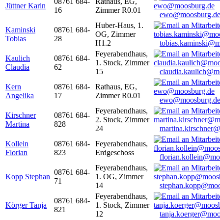
08761 684-
Rathaus, EG,
Jüttner Karin
16
Zimmer R0.01
ewo@moosburg.d
Huber-Haus, 1.
Kaminski
08761 684-
OG, Zimmer
Tobias
28
H1.2
tobias.kaminski@m
Feyerabendhaus,
Kaulich
08761 684-
1. Stock, Zimmer
Claudia
62
15
claudia.kaulich@m
Kern
08761 684-
Rathaus, EG,
Angelika
17
Zimmer R0.01
ewo@moosburg.d
Feyerabendhaus,
Kirschner
08761 684-
2. Stock, Zimmer
Martina
828
24
martina.kirschner
Kollein
08761 684-
Feyerabendhaus,
Florian
823
Erdgeschoss
florian.kollein@m
Feyerabendhaus,
08761 684-
Kopp Stephan
1. OG, Zimmer
71
14
stephan.kopp@moo
Feyerabendhaus,
08761 684-
Körger Tanja
1. Stock, Zimmer
821
12
tanja.koerger@moo