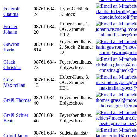
Federolf
08761 684-
Hypo-Gebäude,
Claudia
24
3. Stock
claudia.federolf@
Huber-Haus, 1.
Fischer
08761 684-
OG, Zimmer
Johann
20
H1.2
johann.fischer@mo
Feyerabendhaus,
Gawron
08761 684-
2. Stock, Zimmer
Karin
814
22
karin.gawron@moo
Glück
08761 684-
Feyerabendhaus,
Christina
73
Erdgeschoss
christina.glueck@
Huber-Haus, 3.
Götz
08761 684-
OG, Zimmer
Maximilian
13
H3.1
maximilian.goetz
08761 684-
Feyerabendhaus,
Graßl Thomas
40
Erdgeschoss
thomas.grassl@mo
Graßl-Schier
08761 684-
Feyerabendhaus,
Beate
46
Erdgeschoss
beate.grassl-schi
08761 684-
Sudetenlandstr.
Grindl Janine