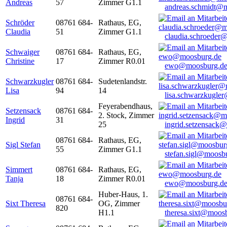
Andreas
57
Zimmer G1.1
andreas.schmidt@
Schröder
08761 684-
Rathaus, EG,
Claudia
51
Zimmer G1.1
claudia.schroeder
Schwaiger
08761 684-
Rathaus, EG,
Christine
17
Zimmer R0.01
ewo@moosburg.d
Schwarzkugler
08761 684-
Sudetenlandstr.
Lisa
94
14
lisa.schwarzkugle
Feyerabendhaus,
Setzensack
08761 684-
2. Stock, Zimmer
Ingrid
31
25
ingrid.setzensack
08761 684-
Rathaus, EG,
Sigl Stefan
55
Zimmer G1.1
stefan.sigl@moosb
Simmert
08761 684-
Rathaus, EG,
Tanja
18
Zimmer R0.01
ewo@moosburg.d
Huber-Haus, 1.
08761 684-
Sixt Theresa
OG, Zimmer
820
H1.1
theresa.sixt@moos