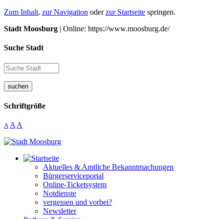
Zum Inhalt
,
zur Navigation
oder
zur Startseite
springen.
Stadt Moosburg
| Online: https://www.moosburg.de/
Suche Stadt
suchen
Schriftgröße
A
A
A
Aktuelles & Amtliche Bekanntmachungen
Bürgerserviceportal
Online-Ticketsystem
Notdienste
vergessen und vorbei?
Newsletter