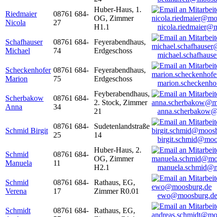
Huber-Haus, 1.
Riedmaier
08761 684-
OG, Zimmer
Nicola
27
H1.1
nicola.riedmaier@
Schafhauser
08761 684-
Feyerabendhaus,
Michael
74
Erdgeschoss
michael.schafhaus
Scheckenhofer
08761 684-
Feyerabendhaus,
Marion
75
Erdgeschoss
marion.scheckenh
Feyberabendhaus,
Scherbakow
08761 684-
2. Stock, Zimmer
Anna
34
21
anna.scherbakow@
08761 684-
Sudetenlandstraße
Schmid Birgit
25
14
birgit.schmid@moo
Huber-Haus, 2.
Schmid
08761 684-
OG, Zimmer
Manuela
11
H2.1
manuela.schmid@m
Schmid
08761 684-
Rathaus, EG,
Verena
17
Zimmer R0.01
ewo@moosburg.d
Schmidt
08761 684-
Rathaus, EG,