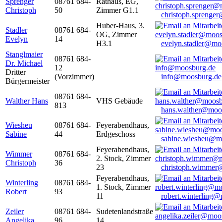
Sprenger
08761 684-
Rathaus, EG,
Christoph
50
Zimmer G1.1
christoph.sprenge
Huber-Haus, 3.
Stadler
08761 684-
OG, Zimmer
Evelyn
14
H3.1
evelyn.stadler@mo
Stanglmaier
08761 684-
Dr. Michael
12
Dritter
(Vorzimmer)
info@moosburg.de
Bürgermeister
08761 684-
Walther Hans
VHS Gebäude
813
hans.walther@moo
Wiesheu
08761 684-
Feyerabendhaus,
Sabine
44
Erdgeschoss
sabine.wiesheu@m
Feyerabendhaus,
Wimmer
08761 684-
2. Stock, Zimmer
Christoph
36
23
christoph.wimmer
Feyerabendhaus,
Winterling
08761 684-
1. Stock, Zimmer
Robert
93
11
robert.winterling
Zeiler
08761 684-
Sudetenlandstraße
Angelika
96
14