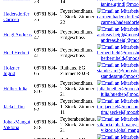
23
14
janine.grindl@moo
Feyerabendhaus,
Hadersdorfer
08761 684-
2. Stock, Zimmer
Carmen
35
22
carmen.hadersdor
08761 684-
Feyerabendhaus,
Heigl Andreas
47
Erdgeschoss
andreas.heigl@moo
08761 684-
Feyerabendhaus,
Held Herbert
41
Erdgeschoss
herbert.held@moos
Holzner
08761 684-
Rathaus, EG,
Ingrid
65
Zimmer R0.03
standesamt@moosb
Feyerabendhaus,
08761 684-
Hüther Julia
2. Stock, Zimmer
810
21
julia.huether@moo
Feyerabendhaus,
08761 684-
Jäckel Tim
1. Stock, Zimmer
92
11
tim.jaeckel@moosb
Feyberabendhaus,
Johal-Mangat
08761 684-
2. Stock, Zimmer
Viktoria
818
21
viktoria.johal-ma