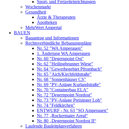
Sport- und Freizeiteinrichtungen
Wochenmarkt
Gesundheit
Ärzte & Therapeuten
Apotheken
MehrWert Ampertal
BAUEN
Bauantrag und Informationen
Rechtsverbindliche Bebauungspläne
Nr. 52 "WA Amperauen"
1. Änderung WA Amperauen
Nr. 60 "Degernpoint Ost"
Nr. 62 "Heilingbrunner Wiese"
Nr. 64 "Gewerbegebiet Pfrombach"
Nr. 65 "Aich/Kirchfeldstraße"
Nr. 68 "Sonnenhäuser CS"
Nr. 69 "PV-Anlage Kurlandstraße"
Nr. 70 "Containerbau ELA"
Nr. 72 "Degernpoint Nordost"
Nr. 73 "PV-Anlage Preisinger Loh"
Nr. 74 "Feldkirchen"
ENTWURF - Nr. 63 "SO Amperauen"
Nr. 77 „Rockermaier Areal“
Nr. 80 „Degernpoint Nordost II“
Laufende Bauleitplanverfahren