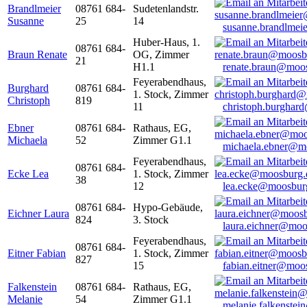
Brandlmeier
08761 684-
Sudetenlandstr.
Susanne
25
14
susanne.brandlme
Huber-Haus, 1.
08761 684-
Braun Renate
OG, Zimmer
21
H1.1
renate.braun@moo
Feyerabendhaus,
Burghard
08761 684-
1. Stock, Zimmer
Christoph
819
11
christoph.burghar
Ebner
08761 684-
Rathaus, EG,
Michaela
52
Zimmer G1.1
michaela.ebner@m
Feyerabendhaus,
08761 684-
Ecke Lea
1. Stock, Zimmer
38
12
lea.ecke@moosbur
08761 684-
Hypo-Gebäude,
Eichner Laura
824
3. Stock
laura.eichner@moo
Feyerabendhaus,
08761 684-
Eitner Fabian
1. Stock, Zimmer
827
15
fabian.eitner@moo
Falkenstein
08761 684-
Rathaus, EG,
Melanie
54
Zimmer G1.1
melanie.falkenste