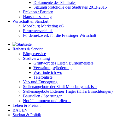
Dokumente des Stadtrates
Sitzungsprotokolle des Stadtrates 2013-2015
Fraktion / Parteien
Haushaltssatzung
Wirtschaft & Standort
Moosburg Marketing eG
Firmenverzeichnis
Fördernetzwerk für die Freisinger Wirtschaft
Rathaus & Service
Bürgerservice
Stadtverwaltung
Grußwort des Ersten Bürgermeisters
Verwaltungsgliederung
Was finde ich wo
Telefonliste
Ver- und Entsorgung
Stellenangebote der Stadt Moosburg a.d. Isar
Stellenangebote Externer Träger (KiTa-Einrichtungen)
Baustellen / Sperrungen
Notfallnummern und -dienste
Leben & Freizeit
BAUEN
Stadtrat & Politik