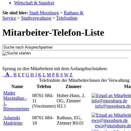
Wirtschaft & Standort
Sie sind hier:
Stadt Moosburg
>
Rathaus &
Service
>
Stadtverwaltung
>
Telefonliste
Mitarbeiter-Telefon-Liste
Sprung zu den Mitarbeitern mit dem Anfangsbuchstaben:
A
B
E
F
G
H
J
K
L
M
P
R
S
W
Z
Telefonliste der Mitarbeiter/innen der Verwaltung
Name
Telefon
Zimmer
Mai
Mader
08761 684-
Huber-Haus, 2.
Maximilian -
11
OG, Zimmer
1.
(Vorzimmer)
H2.1
info@moosburg.de
Bürgermeister
Adamski
08761 684-
Rathaus, EG,
Madeleine
18
Zimmer R0.01
ewo@moosburg.d