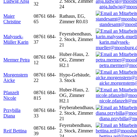
Ludwig Anja
2. Stock, Zimmer
32
24
anja.ludwig@moos
Maier
08761 684-
Rathaus, EG,
Christine
65
Zimmer R0.03
standesamt@moosb
Feyerabendhaus,
Malyssek-
08761 684-
2. Stock, Zimmer
Müller Karin
37
karin.malyssek-
21
mueller@moosburg.
Huber-Haus, 2.
08761 684-
Mermer Petra
OG, Zimmer
12
H2.1
petra.mermer@moo
Morgenstern
08761 684-
Hypo-Gebäude,
Aicke
22
3. Stock
aicke.morgenster
Huber-Haus, 2.
Pfanzelt
08761 684-
OG, Zimmer
Nicole
815
H2.1
nicole.pfanzelt@m
Feyberabendhaus,
Przybilla
08761 684-
2. Stock, Zimmer
Diana
33
21
diana.przybilla@m
Feyerabendhaus,
08761 684-
Reif Bettina
2. Stock, Zimmer
39
24
bettina.reif@moosb