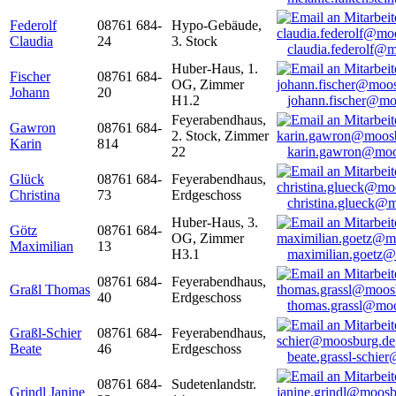
Federolf
08761 684-
Hypo-Gebäude,
Claudia
24
3. Stock
claudia.federolf@
Huber-Haus, 1.
Fischer
08761 684-
OG, Zimmer
Johann
20
H1.2
johann.fischer@mo
Feyerabendhaus,
Gawron
08761 684-
2. Stock, Zimmer
Karin
814
22
karin.gawron@moo
Glück
08761 684-
Feyerabendhaus,
Christina
73
Erdgeschoss
christina.glueck@
Huber-Haus, 3.
Götz
08761 684-
OG, Zimmer
Maximilian
13
H3.1
maximilian.goetz
08761 684-
Feyerabendhaus,
Graßl Thomas
40
Erdgeschoss
thomas.grassl@mo
Graßl-Schier
08761 684-
Feyerabendhaus,
Beate
46
Erdgeschoss
beate.grassl-schi
08761 684-
Sudetenlandstr.
Grindl Janine