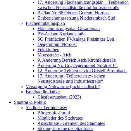
17. Änderung Flächennutzungsplan – Teilbereich
zwischen Neustadtstraße und Industriestraße
B-Plan Nr. 66 Oberes Gereuth Nordost
Einbeziehungssatzung Niederambach Süd
Flächennutzungsplan
Flächennutzungsplan Gesamtplan
PV-Anlage Kurlandstraße
SO Freiflächen PV­Anlage Preisinger Loh
Degernpoint Nordost
Feldkirchen
Moosstraße - Aich
9. Änderung Bereich Aich/Kirchfeldstraße
Änderung Nr. 16 „Degernpoint Nordost II“
12. Änderung Teilbereich im Ortsteil Pfrombach
17. Änderung „Teilbereich zwischen
Neustadtstraße und Industriestraße“
Versorgung Nahwärme (nicht städtisch!)
Breitbandinitiative
Glasfaserausbau (2023)
Stadtrat & Politik
Stadtrat / Termine usw
Bürgerinfo-Portal
Mitglieder des Stadtrates
Ausschüsse / Gremien des Stadtrates
Sitzungstermine des Stadtrates