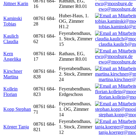
08761 684-
Rathaus, EG,
Jüttner Karin
16
Zimmer R0.01
ewo@moosburg.d
Huber-Haus, 1.
Kaminski
08761 684-
OG, Zimmer
Tobias
28
H1.2
tobias.kaminski@m
Feyerabendhaus,
Kaulich
08761 684-
1. Stock, Zimmer
Claudia
62
15
claudia.kaulich@m
Kern
08761 684-
Rathaus, EG,
Angelika
17
Zimmer R0.01
ewo@moosburg.d
Feyerabendhaus,
Kirschner
08761 684-
2. Stock, Zimmer
Martina
828
24
martina.kirschner
Kollein
08761 684-
Feyerabendhaus,
Florian
823
Erdgeschoss
florian.kollein@m
Feyerabendhaus,
08761 684-
Kopp Stephan
1. OG, Zimmer
71
14
stephan.kopp@moo
Feyerabendhaus,
08761 684-
Körger Tanja
1. Stock, Zimmer
821
12
tanja.koerger@moo