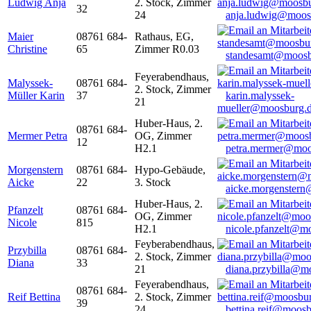
Ludwig Anja
2. Stock, Zimmer
32
24
anja.ludwig@moos
Maier
08761 684-
Rathaus, EG,
Christine
65
Zimmer R0.03
standesamt@moosb
Feyerabendhaus,
Malyssek-
08761 684-
2. Stock, Zimmer
Müller Karin
37
karin.malyssek-
21
mueller@moosburg.
Huber-Haus, 2.
08761 684-
Mermer Petra
OG, Zimmer
12
H2.1
petra.mermer@moo
Morgenstern
08761 684-
Hypo-Gebäude,
Aicke
22
3. Stock
aicke.morgenster
Huber-Haus, 2.
Pfanzelt
08761 684-
OG, Zimmer
Nicole
815
H2.1
nicole.pfanzelt@m
Feyberabendhaus,
Przybilla
08761 684-
2. Stock, Zimmer
Diana
33
21
diana.przybilla@m
Feyerabendhaus,
08761 684-
Reif Bettina
2. Stock, Zimmer
39
24
bettina.reif@moosb