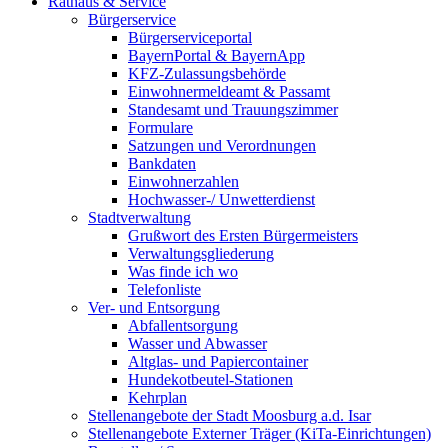
Rathaus & Service
Bürgerservice
Bürgerserviceportal
BayernPortal & BayernApp
KFZ-Zulassungsbehörde
Einwohnermeldeamt & Passamt
Standesamt und Trauungszimmer
Formulare
Satzungen und Verordnungen
Bankdaten
Einwohnerzahlen
Hochwasser-/ Unwetterdienst
Stadtverwaltung
Grußwort des Ersten Bürgermeisters
Verwaltungsgliederung
Was finde ich wo
Telefonliste
Ver- und Entsorgung
Abfallentsorgung
Wasser und Abwasser
Altglas- und Papiercontainer
Hundekotbeutel-Stationen
Kehrplan
Stellenangebote der Stadt Moosburg a.d. Isar
Stellenangebote Externer Träger (KiTa-Einrichtungen)