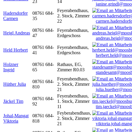
23
14
janine.grindl@moo
Feyerabendhaus,
Hadersdorfer
08761 684-
2. Stock, Zimmer
Carmen
35
22
carmen.hadersdor
08761 684-
Feyerabendhaus,
Heigl Andreas
47
Erdgeschoss
andreas.heigl@moo
08761 684-
Feyerabendhaus,
Held Herbert
41
Erdgeschoss
herbert.held@moos
Holzner
08761 684-
Rathaus, EG,
Ingrid
65
Zimmer R0.03
standesamt@moosb
Feyerabendhaus,
08761 684-
Hüther Julia
2. Stock, Zimmer
810
21
julia.huether@moo
Feyerabendhaus,
08761 684-
Jäckel Tim
1. Stock, Zimmer
92
11
tim.jaeckel@moosb
Feyberabendhaus,
Johal-Mangat
08761 684-
2. Stock, Zimmer
Viktoria
818
21
viktoria.johal-ma