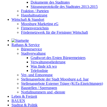
Dokumente des Stadtrates
Sitzungsprotokolle des Stadtrates 2013-2015
Fraktion / Parteien
Haushaltssatzung
Wirtschaft & Standort
Moosburg Marketing eG
Firmenverzeichnis
Fördernetzwerk für die Freisinger Wirtschaft
Rathaus & Service
Bürgerservice
Stadtverwaltung
Grußwort des Ersten Bürgermeisters
Verwaltungsgliederung
Was finde ich wo
Telefonliste
Ver- und Entsorgung
Stellenangebote der Stadt Moosburg a.d. Isar
Stellenangebote Externer Träger (KiTa-Einrichtungen)
Baustellen / Sperrungen
Notfallnummern und -dienste
Leben & Freizeit
BAUEN
Stadtrat & Politik