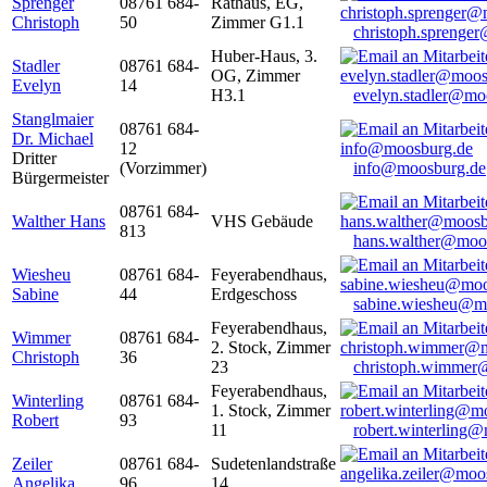
Sprenger
08761 684-
Rathaus, EG,
Christoph
50
Zimmer G1.1
christoph.sprenge
Huber-Haus, 3.
Stadler
08761 684-
OG, Zimmer
Evelyn
14
H3.1
evelyn.stadler@mo
Stanglmaier
08761 684-
Dr. Michael
12
Dritter
(Vorzimmer)
info@moosburg.de
Bürgermeister
08761 684-
Walther Hans
VHS Gebäude
813
hans.walther@moo
Wiesheu
08761 684-
Feyerabendhaus,
Sabine
44
Erdgeschoss
sabine.wiesheu@m
Feyerabendhaus,
Wimmer
08761 684-
2. Stock, Zimmer
Christoph
36
23
christoph.wimmer
Feyerabendhaus,
Winterling
08761 684-
1. Stock, Zimmer
Robert
93
11
robert.winterling
Zeiler
08761 684-
Sudetenlandstraße
Angelika
96
14