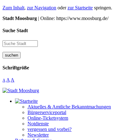
Zum Inhalt
,
zur Navigation
oder
zur Startseite
springen.
Stadt Moosburg
| Online: https://www.moosburg.de/
Suche Stadt
suchen
Schriftgröße
A
A
A
Aktuelles & Amtliche Bekanntmachungen
Bürgerserviceportal
Online-Ticketsystem
Notdienste
vergessen und vorbei?
Newsletter