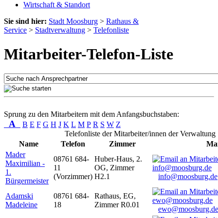
Wirtschaft & Standort
Sie sind hier:
Stadt Moosburg
>
Rathaus &
Service
>
Stadtverwaltung
>
Telefonliste
Mitarbeiter-Telefon-Liste
Sprung zu den Mitarbeitern mit dem Anfangsbuchstaben:
A
B
E
F
G
H
J
K
L
M
P
R
S
W
Z
Telefonliste der Mitarbeiter/innen der Verwaltung
Name
Telefon
Zimmer
Mai
Mader
08761 684-
Huber-Haus, 2.
Maximilian -
11
OG, Zimmer
1.
(Vorzimmer)
H2.1
info@moosburg.de
Bürgermeister
Adamski
08761 684-
Rathaus, EG,
Madeleine
18
Zimmer R0.01
ewo@moosburg.d