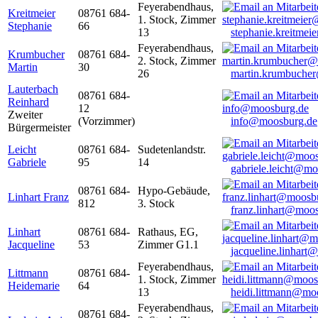
Feyerabendhaus,
Kreitmeier
08761 684-
1. Stock, Zimmer
Stephanie
66
13
stephanie.kreitme
Feyerabendhaus,
Krumbucher
08761 684-
2. Stock, Zimmer
Martin
30
26
martin.krumbuche
Lauterbach
08761 684-
Reinhard
12
Zweiter
(Vorzimmer)
info@moosburg.de
Bürgermeister
Leicht
08761 684-
Sudetenlandstr.
Gabriele
95
14
gabriele.leicht@m
08761 684-
Hypo-Gebäude,
Linhart Franz
812
3. Stock
franz.linhart@moo
Linhart
08761 684-
Rathaus, EG,
Jacqueline
53
Zimmer G1.1
jacqueline.linhart
Feyerabendhaus,
Littmann
08761 684-
1. Stock, Zimmer
Heidemarie
64
13
heidi.littmann@mo
Feyerabendhaus,
08761 684-