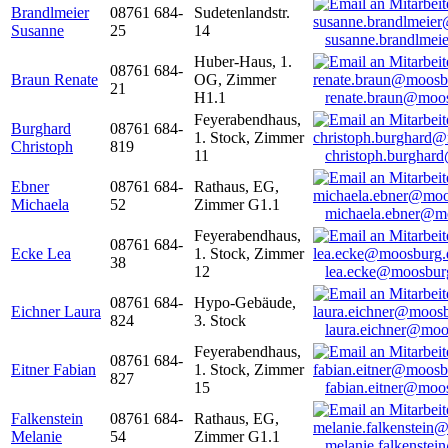
Brandlmeier
08761 684-
Sudetenlandstr.
Susanne
25
14
susanne.brandlme
Huber-Haus, 1.
08761 684-
Braun Renate
OG, Zimmer
21
H1.1
renate.braun@moo
Feyerabendhaus,
Burghard
08761 684-
1. Stock, Zimmer
Christoph
819
11
christoph.burghar
Ebner
08761 684-
Rathaus, EG,
Michaela
52
Zimmer G1.1
michaela.ebner@m
Feyerabendhaus,
08761 684-
Ecke Lea
1. Stock, Zimmer
38
12
lea.ecke@moosbur
08761 684-
Hypo-Gebäude,
Eichner Laura
824
3. Stock
laura.eichner@moo
Feyerabendhaus,
08761 684-
Eitner Fabian
1. Stock, Zimmer
827
15
fabian.eitner@moo
Falkenstein
08761 684-
Rathaus, EG,
Melanie
54
Zimmer G1.1
melanie.falkenste