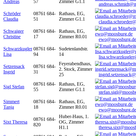
Andreas
57
Zimmer G1.1
andreas.schmidt@
Schröder
08761 684-
Rathaus, EG,
Claudia
51
Zimmer G1.1
claudia.schroeder
Schwaiger
08761 684-
Rathaus, EG,
Christine
17
Zimmer R0.01
ewo@moosburg.d
Schwarzkugler
08761 684-
Sudetenlandstr.
Lisa
94
14
lisa.schwarzkugle
Feyerabendhaus,
Setzensack
08761 684-
2. Stock, Zimmer
Ingrid
31
25
ingrid.setzensack
08761 684-
Rathaus, EG,
Sigl Stefan
55
Zimmer G1.1
stefan.sigl@moosb
Simmert
08761 684-
Rathaus, EG,
Tanja
18
Zimmer R0.01
ewo@moosburg.d
Huber-Haus, 1.
08761 684-
Sixt Theresa
OG, Zimmer
820
H1.1
theresa.sixt@moos