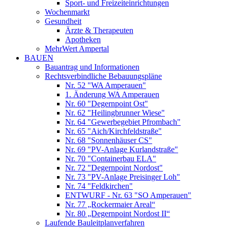
Sport- und Freizeiteinrichtungen
Wochenmarkt
Gesundheit
Ärzte & Therapeuten
Apotheken
MehrWert Ampertal
BAUEN
Bauantrag und Informationen
Rechtsverbindliche Bebauungspläne
Nr. 52 "WA Amperauen"
1. Änderung WA Amperauen
Nr. 60 "Degernpoint Ost"
Nr. 62 "Heilingbrunner Wiese"
Nr. 64 "Gewerbegebiet Pfrombach"
Nr. 65 "Aich/Kirchfeldstraße"
Nr. 68 "Sonnenhäuser CS"
Nr. 69 "PV-Anlage Kurlandstraße"
Nr. 70 "Containerbau ELA"
Nr. 72 "Degernpoint Nordost"
Nr. 73 "PV-Anlage Preisinger Loh"
Nr. 74 "Feldkirchen"
ENTWURF - Nr. 63 "SO Amperauen"
Nr. 77 „Rockermaier Areal“
Nr. 80 „Degernpoint Nordost II“
Laufende Bauleitplanverfahren