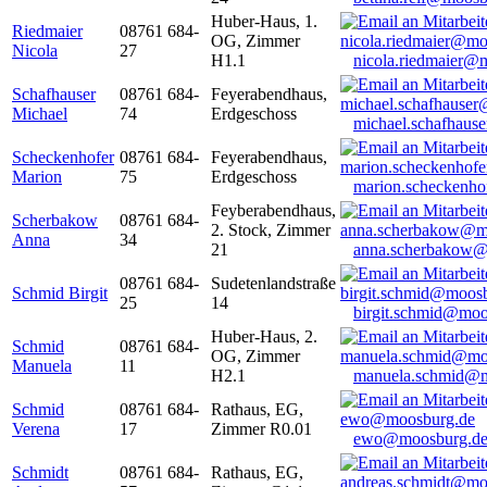
Huber-Haus, 1.
Riedmaier
08761 684-
OG, Zimmer
Nicola
27
H1.1
nicola.riedmaier@
Schafhauser
08761 684-
Feyerabendhaus,
Michael
74
Erdgeschoss
michael.schafhaus
Scheckenhofer
08761 684-
Feyerabendhaus,
Marion
75
Erdgeschoss
marion.scheckenh
Feyberabendhaus,
Scherbakow
08761 684-
2. Stock, Zimmer
Anna
34
21
anna.scherbakow@
08761 684-
Sudetenlandstraße
Schmid Birgit
25
14
birgit.schmid@moo
Huber-Haus, 2.
Schmid
08761 684-
OG, Zimmer
Manuela
11
H2.1
manuela.schmid@m
Schmid
08761 684-
Rathaus, EG,
Verena
17
Zimmer R0.01
ewo@moosburg.d
Schmidt
08761 684-
Rathaus, EG,