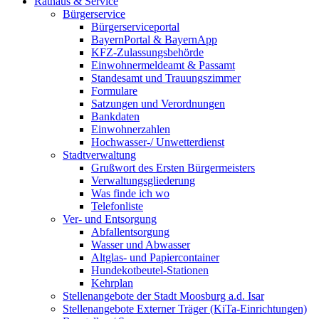
Rathaus & Service
Bürgerservice
Bürgerserviceportal
BayernPortal & BayernApp
KFZ-Zulassungsbehörde
Einwohnermeldeamt & Passamt
Standesamt und Trauungszimmer
Formulare
Satzungen und Verordnungen
Bankdaten
Einwohnerzahlen
Hochwasser-/ Unwetterdienst
Stadtverwaltung
Grußwort des Ersten Bürgermeisters
Verwaltungsgliederung
Was finde ich wo
Telefonliste
Ver- und Entsorgung
Abfallentsorgung
Wasser und Abwasser
Altglas- und Papiercontainer
Hundekotbeutel-Stationen
Kehrplan
Stellenangebote der Stadt Moosburg a.d. Isar
Stellenangebote Externer Träger (KiTa-Einrichtungen)