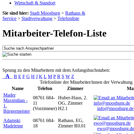
Wirtschaft & Standort
Sie sind hier:
Stadt Moosburg
>
Rathaus &
Service
>
Stadtverwaltung
>
Telefonliste
Mitarbeiter-Telefon-Liste
Sprung zu den Mitarbeitern mit dem Anfangsbuchstaben:
A
B
E
F
G
H
J
K
L
M
P
R
S
W
Z
Telefonliste der Mitarbeiter/innen der Verwaltung
Name
Telefon
Zimmer
Mai
Mader
08761 684-
Huber-Haus, 2.
Maximilian -
11
OG, Zimmer
1.
(Vorzimmer)
H2.1
info@moosburg.de
Bürgermeister
Adamski
08761 684-
Rathaus, EG,
Madeleine
18
Zimmer R0.01
ewo@moosburg.d