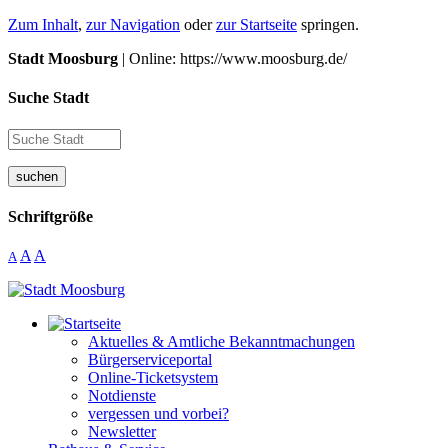
Zum Inhalt
,
zur Navigation
oder
zur Startseite
springen.
Stadt Moosburg
| Online: https://www.moosburg.de/
Suche Stadt
suchen
Schriftgröße
A
A
A
Aktuelles & Amtliche Bekanntmachungen
Bürgerserviceportal
Online-Ticketsystem
Notdienste
vergessen und vorbei?
Newsletter