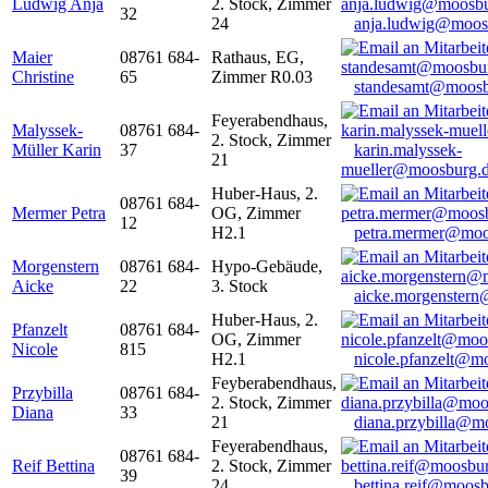
Ludwig Anja
2. Stock, Zimmer
32
24
anja.ludwig@moos
Maier
08761 684-
Rathaus, EG,
Christine
65
Zimmer R0.03
standesamt@moosb
Feyerabendhaus,
Malyssek-
08761 684-
2. Stock, Zimmer
Müller Karin
37
karin.malyssek-
21
mueller@moosburg.
Huber-Haus, 2.
08761 684-
Mermer Petra
OG, Zimmer
12
H2.1
petra.mermer@moo
Morgenstern
08761 684-
Hypo-Gebäude,
Aicke
22
3. Stock
aicke.morgenster
Huber-Haus, 2.
Pfanzelt
08761 684-
OG, Zimmer
Nicole
815
H2.1
nicole.pfanzelt@m
Feyberabendhaus,
Przybilla
08761 684-
2. Stock, Zimmer
Diana
33
21
diana.przybilla@m
Feyerabendhaus,
08761 684-
Reif Bettina
2. Stock, Zimmer
39
24
bettina.reif@moosb