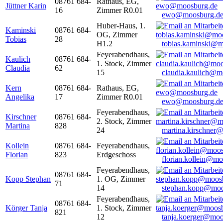
08761 684-
Rathaus, EG,
Jüttner Karin
16
Zimmer R0.01
ewo@moosburg.d
Huber-Haus, 1.
Kaminski
08761 684-
OG, Zimmer
Tobias
28
H1.2
tobias.kaminski@m
Feyerabendhaus,
Kaulich
08761 684-
1. Stock, Zimmer
Claudia
62
15
claudia.kaulich@m
Kern
08761 684-
Rathaus, EG,
Angelika
17
Zimmer R0.01
ewo@moosburg.d
Feyerabendhaus,
Kirschner
08761 684-
2. Stock, Zimmer
Martina
828
24
martina.kirschner
Kollein
08761 684-
Feyerabendhaus,
Florian
823
Erdgeschoss
florian.kollein@m
Feyerabendhaus,
08761 684-
Kopp Stephan
1. OG, Zimmer
71
14
stephan.kopp@moo
Feyerabendhaus,
08761 684-
Körger Tanja
1. Stock, Zimmer
821
12
tanja.koerger@moo