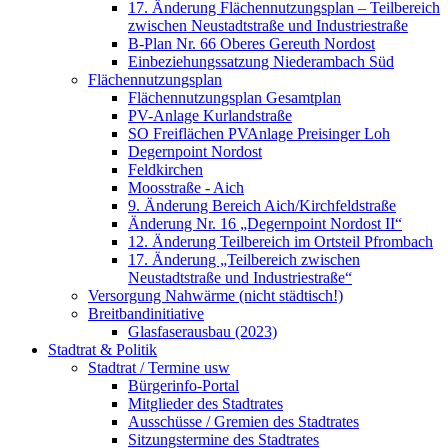
17. Änderung Flächennutzungsplan – Teilbereich
zwischen Neustadtstraße und Industriestraße
B-Plan Nr. 66 Oberes Gereuth Nordost
Einbeziehungssatzung Niederambach Süd
Flächennutzungsplan
Flächennutzungsplan Gesamtplan
PV-Anlage Kurlandstraße
SO Freiflächen PV­Anlage Preisinger Loh
Degernpoint Nordost
Feldkirchen
Moosstraße - Aich
9. Änderung Bereich Aich/Kirchfeldstraße
Änderung Nr. 16 „Degernpoint Nordost II“
12. Änderung Teilbereich im Ortsteil Pfrombach
17. Änderung „Teilbereich zwischen
Neustadtstraße und Industriestraße“
Versorgung Nahwärme (nicht städtisch!)
Breitbandinitiative
Glasfaserausbau (2023)
Stadtrat & Politik
Stadtrat / Termine usw
Bürgerinfo-Portal
Mitglieder des Stadtrates
Ausschüsse / Gremien des Stadtrates
Sitzungstermine des Stadtrates