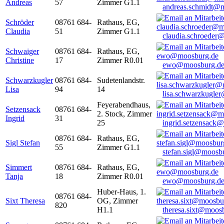
Andreas
57
Zimmer G1.1
andreas.schmidt@
Schröder
08761 684-
Rathaus, EG,
Claudia
51
Zimmer G1.1
claudia.schroeder
Schwaiger
08761 684-
Rathaus, EG,
Christine
17
Zimmer R0.01
ewo@moosburg.d
Schwarzkugler
08761 684-
Sudetenlandstr.
Lisa
94
14
lisa.schwarzkugle
Feyerabendhaus,
Setzensack
08761 684-
2. Stock, Zimmer
Ingrid
31
25
ingrid.setzensack
08761 684-
Rathaus, EG,
Sigl Stefan
55
Zimmer G1.1
stefan.sigl@moosb
Simmert
08761 684-
Rathaus, EG,
Tanja
18
Zimmer R0.01
ewo@moosburg.d
Huber-Haus, 1.
08761 684-
Sixt Theresa
OG, Zimmer
820
H1.1
theresa.sixt@moos