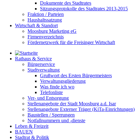
Dokumente des Stadtrates
Sitzungsprotokolle des Stadtrates 2013-2015
Fraktion / Parteien
Haushaltssatzung
Wirtschaft & Standort
Moosburg Marketing eG
Firmenverzeichnis
Fördernetzwerk für die Freisinger Wirtschaft
Rathaus & Service
Bürgerservice
Stadtverwaltung
Grußwort des Ersten Bürgermeisters
Verwaltungsgliederung
Was finde ich wo
Telefonliste
Ver- und Entsorgung
Stellenangebote der Stadt Moosburg a.d. Isar
Stellenangebote Externer Träger (KiTa-Einrichtungen)
Baustellen / Sperrungen
Notfallnummern und -dienste
Leben & Freizeit
BAUEN
Stadtrat & Politik