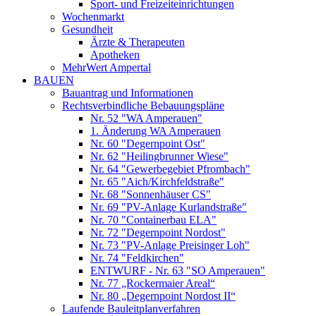
Sport- und Freizeiteinrichtungen
Wochenmarkt
Gesundheit
Ärzte & Therapeuten
Apotheken
MehrWert Ampertal
BAUEN
Bauantrag und Informationen
Rechtsverbindliche Bebauungspläne
Nr. 52 "WA Amperauen"
1. Änderung WA Amperauen
Nr. 60 "Degernpoint Ost"
Nr. 62 "Heilingbrunner Wiese"
Nr. 64 "Gewerbegebiet Pfrombach"
Nr. 65 "Aich/Kirchfeldstraße"
Nr. 68 "Sonnenhäuser CS"
Nr. 69 "PV-Anlage Kurlandstraße"
Nr. 70 "Containerbau ELA"
Nr. 72 "Degernpoint Nordost"
Nr. 73 "PV-Anlage Preisinger Loh"
Nr. 74 "Feldkirchen"
ENTWURF - Nr. 63 "SO Amperauen"
Nr. 77 „Rockermaier Areal“
Nr. 80 „Degernpoint Nordost II“
Laufende Bauleitplanverfahren