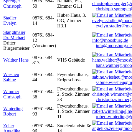
Sprenger
08761 684-
Rathaus, EG,
Christoph
50
Zimmer G1.1
christoph.sprenge
Huber-Haus, 3.
Stadler
08761 684-
OG, Zimmer
Evelyn
14
H3.1
evelyn.stadler@mo
Stanglmaier
08761 684-
Dr. Michael
12
Dritter
(Vorzimmer)
info@moosburg.de
Bürgermeister
08761 684-
Walther Hans
VHS Gebäude
813
hans.walther@moo
Wiesheu
08761 684-
Feyerabendhaus,
Sabine
44
Erdgeschoss
sabine.wiesheu@m
Feyerabendhaus,
Wimmer
08761 684-
2. Stock, Zimmer
Christoph
36
23
christoph.wimmer
Feyerabendhaus,
Winterling
08761 684-
1. Stock, Zimmer
Robert
93
11
robert.winterling
Zeiler
08761 684-
Sudetenlandstraße
Angelika
96
14