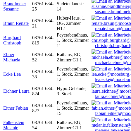
Brandlmeier
08761 684-
Sudetenlandstr.
Susanne
25
14
susanne.brandlme
Huber-Haus, 1.
08761 684-
Braun Renate
OG, Zimmer
21
H1.1
renate.braun@moo
Feyerabendhaus,
Burghard
08761 684-
1. Stock, Zimmer
Christoph
819
11
christoph.burghar
Ebner
08761 684-
Rathaus, EG,
Michaela
52
Zimmer G1.1
michaela.ebner@m
Feyerabendhaus,
08761 684-
Ecke Lea
1. Stock, Zimmer
38
12
lea.ecke@moosbur
08761 684-
Hypo-Gebäude,
Eichner Laura
824
3. Stock
laura.eichner@moo
Feyerabendhaus,
08761 684-
Eitner Fabian
1. Stock, Zimmer
827
15
fabian.eitner@moo
Falkenstein
08761 684-
Rathaus, EG,
Melanie
54
Zimmer G1.1
melanie.falkenste