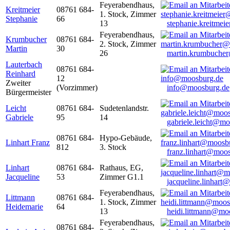
Feyerabendhaus,
Kreitmeier
08761 684-
1. Stock, Zimmer
Stephanie
66
13
stephanie.kreitme
Feyerabendhaus,
Krumbucher
08761 684-
2. Stock, Zimmer
Martin
30
26
martin.krumbuche
Lauterbach
08761 684-
Reinhard
12
Zweiter
(Vorzimmer)
info@moosburg.de
Bürgermeister
Leicht
08761 684-
Sudetenlandstr.
Gabriele
95
14
gabriele.leicht@m
08761 684-
Hypo-Gebäude,
Linhart Franz
812
3. Stock
franz.linhart@moo
Linhart
08761 684-
Rathaus, EG,
Jacqueline
53
Zimmer G1.1
jacqueline.linhart
Feyerabendhaus,
Littmann
08761 684-
1. Stock, Zimmer
Heidemarie
64
13
heidi.littmann@mo
Feyerabendhaus,
08761 684-