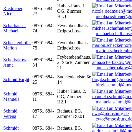
Huber-Haus, 1.
Riedmaier
08761 684-
OG, Zimmer
Nicola
27
H1.1
nicola.riedmaier@
Schafhauser
08761 684-
Feyerabendhaus,
Michael
74
Erdgeschoss
michael.schafhaus
Scheckenhofer
08761 684-
Feyerabendhaus,
Marion
75
Erdgeschoss
marion.scheckenh
Feyberabendhaus,
Scherbakow
08761 684-
2. Stock, Zimmer
Anna
34
21
anna.scherbakow@
08761 684-
Sudetenlandstraße
Schmid Birgit
25
14
birgit.schmid@moo
Huber-Haus, 2.
Schmid
08761 684-
OG, Zimmer
Manuela
11
H2.1
manuela.schmid@m
Schmid
08761 684-
Rathaus, EG,
Verena
17
Zimmer R0.01
ewo@moosburg.d
Schmidt
08761 684-
Rathaus, EG,