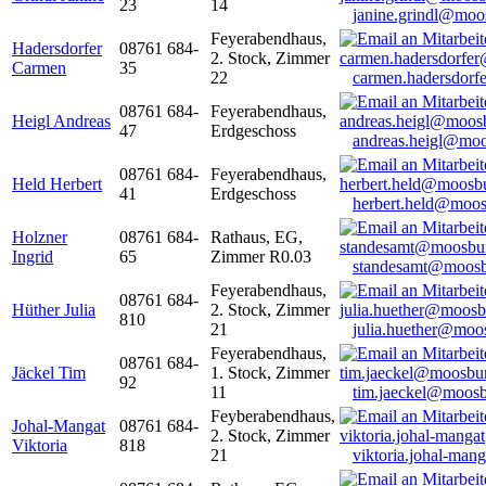
23
14
janine.grindl@moo
Feyerabendhaus,
Hadersdorfer
08761 684-
2. Stock, Zimmer
Carmen
35
22
carmen.hadersdor
08761 684-
Feyerabendhaus,
Heigl Andreas
47
Erdgeschoss
andreas.heigl@moo
08761 684-
Feyerabendhaus,
Held Herbert
41
Erdgeschoss
herbert.held@moos
Holzner
08761 684-
Rathaus, EG,
Ingrid
65
Zimmer R0.03
standesamt@moosb
Feyerabendhaus,
08761 684-
Hüther Julia
2. Stock, Zimmer
810
21
julia.huether@moo
Feyerabendhaus,
08761 684-
Jäckel Tim
1. Stock, Zimmer
92
11
tim.jaeckel@moosb
Feyberabendhaus,
Johal-Mangat
08761 684-
2. Stock, Zimmer
Viktoria
818
21
viktoria.johal-ma