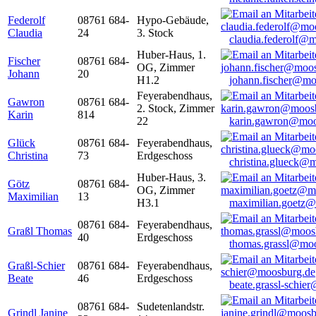
Federolf
08761 684-
Hypo-Gebäude,
Claudia
24
3. Stock
claudia.federolf@
Huber-Haus, 1.
Fischer
08761 684-
OG, Zimmer
Johann
20
H1.2
johann.fischer@mo
Feyerabendhaus,
Gawron
08761 684-
2. Stock, Zimmer
Karin
814
22
karin.gawron@moo
Glück
08761 684-
Feyerabendhaus,
Christina
73
Erdgeschoss
christina.glueck@
Huber-Haus, 3.
Götz
08761 684-
OG, Zimmer
Maximilian
13
H3.1
maximilian.goetz
08761 684-
Feyerabendhaus,
Graßl Thomas
40
Erdgeschoss
thomas.grassl@mo
Graßl-Schier
08761 684-
Feyerabendhaus,
Beate
46
Erdgeschoss
beate.grassl-schi
08761 684-
Sudetenlandstr.
Grindl Janine