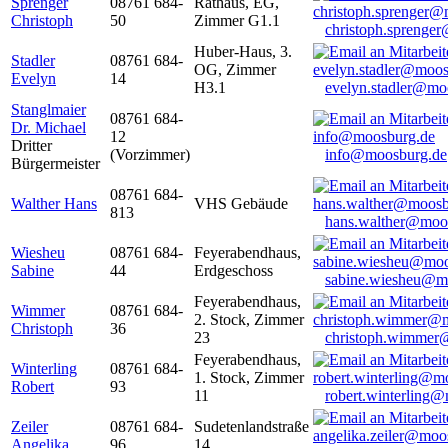
Sprenger
08761 684-
Rathaus, EG,
Christoph
50
Zimmer G1.1
christoph.sprenge
Huber-Haus, 3.
Stadler
08761 684-
OG, Zimmer
Evelyn
14
H3.1
evelyn.stadler@mo
Stanglmaier
08761 684-
Dr. Michael
12
Dritter
(Vorzimmer)
info@moosburg.de
Bürgermeister
08761 684-
Walther Hans
VHS Gebäude
813
hans.walther@moo
Wiesheu
08761 684-
Feyerabendhaus,
Sabine
44
Erdgeschoss
sabine.wiesheu@m
Feyerabendhaus,
Wimmer
08761 684-
2. Stock, Zimmer
Christoph
36
23
christoph.wimmer
Feyerabendhaus,
Winterling
08761 684-
1. Stock, Zimmer
Robert
93
11
robert.winterling
Zeiler
08761 684-
Sudetenlandstraße
Angelika
96
14