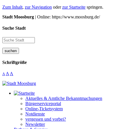
Zum Inhalt
,
zur Navigation
oder
zur Startseite
springen.
Stadt Moosburg
| Online: https://www.moosburg.de/
Suche Stadt
suchen
Schriftgröße
A
A
A
Aktuelles & Amtliche Bekanntmachungen
Bürgerserviceportal
Online-Ticketsystem
Notdienste
vergessen und vorbei?
Newsletter