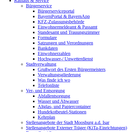
Rathaus & Service
Bürgerservice
Bürgerserviceportal
BayernPortal & BayernApp
KFZ-Zulassungsbehörde
Einwohnermeldeamt & Passamt
Standesamt und Trauungszimmer
Formulare
Satzungen und Verordnungen
Bankdaten
Einwohnerzahlen
Hochwasser-/ Unwetterdienst
Stadtverwaltung
Grußwort des Ersten Bürgermeisters
Verwaltungsgliederung
Was finde ich wo
Telefonliste
Ver- und Entsorgung
Abfallentsorgung
Wasser und Abwasser
Altglas- und Papiercontainer
Hundekotbeutel-Stationen
Kehrplan
Stellenangebote der Stadt Moosburg a.d. Isar
Stellenangebote Externer Träger (KiTa-Einrichtungen)