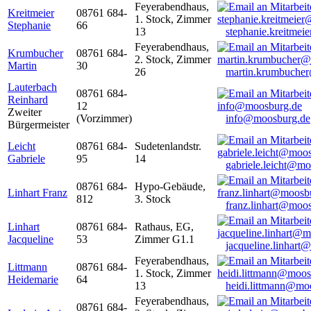
Feyerabendhaus,
Kreitmeier
08761 684-
1. Stock, Zimmer
Stephanie
66
13
stephanie.kreitme
Feyerabendhaus,
Krumbucher
08761 684-
2. Stock, Zimmer
Martin
30
26
martin.krumbuche
Lauterbach
08761 684-
Reinhard
12
Zweiter
(Vorzimmer)
info@moosburg.de
Bürgermeister
Leicht
08761 684-
Sudetenlandstr.
Gabriele
95
14
gabriele.leicht@m
08761 684-
Hypo-Gebäude,
Linhart Franz
812
3. Stock
franz.linhart@moo
Linhart
08761 684-
Rathaus, EG,
Jacqueline
53
Zimmer G1.1
jacqueline.linhart
Feyerabendhaus,
Littmann
08761 684-
1. Stock, Zimmer
Heidemarie
64
13
heidi.littmann@mo
Feyerabendhaus,
08761 684-