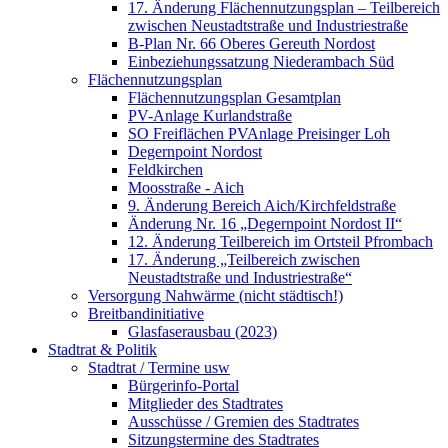
17. Änderung Flächennutzungsplan – Teilbereich
zwischen Neustadtstraße und Industriestraße
B-Plan Nr. 66 Oberes Gereuth Nordost
Einbeziehungssatzung Niederambach Süd
Flächennutzungsplan
Flächennutzungsplan Gesamtplan
PV-Anlage Kurlandstraße
SO Freiflächen PV­Anlage Preisinger Loh
Degernpoint Nordost
Feldkirchen
Moosstraße - Aich
9. Änderung Bereich Aich/Kirchfeldstraße
Änderung Nr. 16 „Degernpoint Nordost II“
12. Änderung Teilbereich im Ortsteil Pfrombach
17. Änderung „Teilbereich zwischen
Neustadtstraße und Industriestraße“
Versorgung Nahwärme (nicht städtisch!)
Breitbandinitiative
Glasfaserausbau (2023)
Stadtrat & Politik
Stadtrat / Termine usw
Bürgerinfo-Portal
Mitglieder des Stadtrates
Ausschüsse / Gremien des Stadtrates
Sitzungstermine des Stadtrates