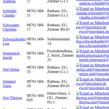
Andreas
57
Zimmer G1.1
andreas.schmidt@
Schröder
08761 684-
Rathaus, EG,
Claudia
51
Zimmer G1.1
claudia.schroeder
Schwaiger
08761 684-
Rathaus, EG,
Christine
17
Zimmer R0.01
ewo@moosburg.d
Schwarzkugler
08761 684-
Sudetenlandstr.
Lisa
94
14
lisa.schwarzkugle
Feyerabendhaus,
Setzensack
08761 684-
2. Stock, Zimmer
Ingrid
31
25
ingrid.setzensack
08761 684-
Rathaus, EG,
Sigl Stefan
55
Zimmer G1.1
stefan.sigl@moosb
Simmert
08761 684-
Rathaus, EG,
Tanja
18
Zimmer R0.01
ewo@moosburg.d
Huber-Haus, 1.
08761 684-
Sixt Theresa
OG, Zimmer
820
H1.1
theresa.sixt@moos