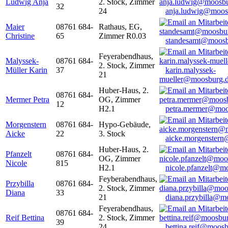
Ludwig Anja
2. Stock, Zimmer
32
24
anja.ludwig@moos
Maier
08761 684-
Rathaus, EG,
Christine
65
Zimmer R0.03
standesamt@moosb
Feyerabendhaus,
Malyssek-
08761 684-
2. Stock, Zimmer
Müller Karin
37
karin.malyssek-
21
mueller@moosburg.
Huber-Haus, 2.
08761 684-
Mermer Petra
OG, Zimmer
12
H2.1
petra.mermer@moo
Morgenstern
08761 684-
Hypo-Gebäude,
Aicke
22
3. Stock
aicke.morgenster
Huber-Haus, 2.
Pfanzelt
08761 684-
OG, Zimmer
Nicole
815
H2.1
nicole.pfanzelt@m
Feyberabendhaus,
Przybilla
08761 684-
2. Stock, Zimmer
Diana
33
21
diana.przybilla@m
Feyerabendhaus,
08761 684-
Reif Bettina
2. Stock, Zimmer
39
24
bettina.reif@moosb