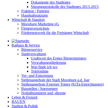
Dokumente des Stadtrates
Sitzungsprotokolle des Stadtrates 2013-2015
Fraktion / Parteien
Haushaltssatzung
Wirtschaft & Standort
Moosburg Marketing eG
Firmenverzeichnis
Fördernetzwerk für die Freisinger Wirtschaft
Rathaus & Service
Bürgerservice
Stadtverwaltung
Grußwort des Ersten Bürgermeisters
Verwaltungsgliederung
Was finde ich wo
Telefonliste
Ver- und Entsorgung
Stellenangebote der Stadt Moosburg a.d. Isar
Stellenangebote Externer Träger (KiTa-Einrichtungen)
Baustellen / Sperrungen
Notfallnummern und -dienste
Leben & Freizeit
BAUEN
Stadtrat & Politik