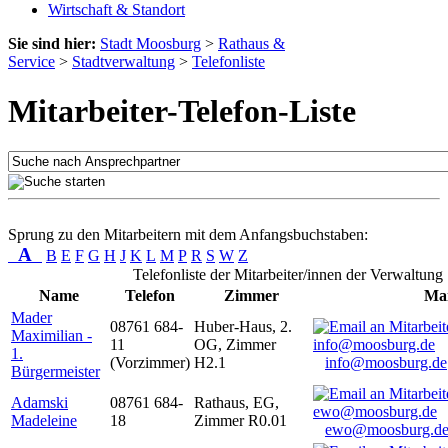
Wirtschaft & Standort
Sie sind hier:
Stadt Moosburg
>
Rathaus &
Service
>
Stadtverwaltung
>
Telefonliste
Mitarbeiter-Telefon-Liste
Sprung zu den Mitarbeitern mit dem Anfangsbuchstaben:
A
B
E
F
G
H
J
K
L
M
P
R
S
W
Z
Telefonliste der Mitarbeiter/innen der Verwaltung
Name
Telefon
Zimmer
Mai
Mader
08761 684-
Huber-Haus, 2.
Maximilian -
11
OG, Zimmer
1.
(Vorzimmer)
H2.1
info@moosburg.de
Bürgermeister
Adamski
08761 684-
Rathaus, EG,
Madeleine
18
Zimmer R0.01
ewo@moosburg.d