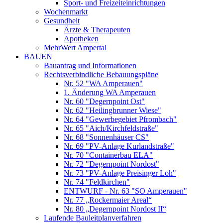
Sport- und Freizeiteinrichtungen
Wochenmarkt
Gesundheit
Ärzte & Therapeuten
Apotheken
MehrWert Ampertal
BAUEN
Bauantrag und Informationen
Rechtsverbindliche Bebauungspläne
Nr. 52 "WA Amperauen"
1. Änderung WA Amperauen
Nr. 60 "Degernpoint Ost"
Nr. 62 "Heilingbrunner Wiese"
Nr. 64 "Gewerbegebiet Pfrombach"
Nr. 65 "Aich/Kirchfeldstraße"
Nr. 68 "Sonnenhäuser CS"
Nr. 69 "PV-Anlage Kurlandstraße"
Nr. 70 "Containerbau ELA"
Nr. 72 "Degernpoint Nordost"
Nr. 73 "PV-Anlage Preisinger Loh"
Nr. 74 "Feldkirchen"
ENTWURF - Nr. 63 "SO Amperauen"
Nr. 77 „Rockermaier Areal“
Nr. 80 „Degernpoint Nordost II“
Laufende Bauleitplanverfahren