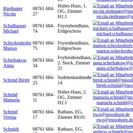
Huber-Haus, 1.
Riedmaier
08761 684-
OG, Zimmer
Nicola
27
H1.1
nicola.riedmaier@
Schafhauser
08761 684-
Feyerabendhaus,
Michael
74
Erdgeschoss
michael.schafhaus
Scheckenhofer
08761 684-
Feyerabendhaus,
Marion
75
Erdgeschoss
marion.scheckenh
Feyberabendhaus,
Scherbakow
08761 684-
2. Stock, Zimmer
Anna
34
21
anna.scherbakow@
08761 684-
Sudetenlandstraße
Schmid Birgit
25
14
birgit.schmid@moo
Huber-Haus, 2.
Schmid
08761 684-
OG, Zimmer
Manuela
11
H2.1
manuela.schmid@m
Schmid
08761 684-
Rathaus, EG,
Verena
17
Zimmer R0.01
ewo@moosburg.d
Schmidt
08761 684-
Rathaus, EG,