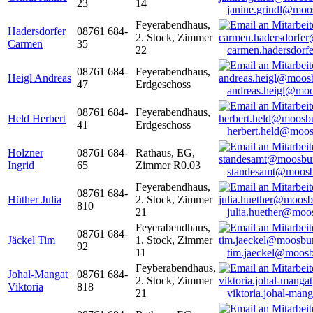
23
14
janine.grindl@moo
Feyerabendhaus,
Hadersdorfer
08761 684-
2. Stock, Zimmer
Carmen
35
22
carmen.hadersdor
08761 684-
Feyerabendhaus,
Heigl Andreas
47
Erdgeschoss
andreas.heigl@moo
08761 684-
Feyerabendhaus,
Held Herbert
41
Erdgeschoss
herbert.held@moos
Holzner
08761 684-
Rathaus, EG,
Ingrid
65
Zimmer R0.03
standesamt@moosb
Feyerabendhaus,
08761 684-
Hüther Julia
2. Stock, Zimmer
810
21
julia.huether@moo
Feyerabendhaus,
08761 684-
Jäckel Tim
1. Stock, Zimmer
92
11
tim.jaeckel@moosb
Feyberabendhaus,
Johal-Mangat
08761 684-
2. Stock, Zimmer
Viktoria
818
21
viktoria.johal-ma