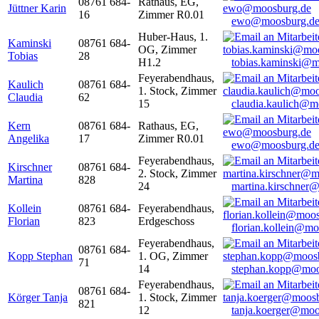
08761 684-
Rathaus, EG,
Jüttner Karin
16
Zimmer R0.01
ewo@moosburg.d
Huber-Haus, 1.
Kaminski
08761 684-
OG, Zimmer
Tobias
28
H1.2
tobias.kaminski@m
Feyerabendhaus,
Kaulich
08761 684-
1. Stock, Zimmer
Claudia
62
15
claudia.kaulich@m
Kern
08761 684-
Rathaus, EG,
Angelika
17
Zimmer R0.01
ewo@moosburg.d
Feyerabendhaus,
Kirschner
08761 684-
2. Stock, Zimmer
Martina
828
24
martina.kirschner
Kollein
08761 684-
Feyerabendhaus,
Florian
823
Erdgeschoss
florian.kollein@m
Feyerabendhaus,
08761 684-
Kopp Stephan
1. OG, Zimmer
71
14
stephan.kopp@moo
Feyerabendhaus,
08761 684-
Körger Tanja
1. Stock, Zimmer
821
12
tanja.koerger@moo