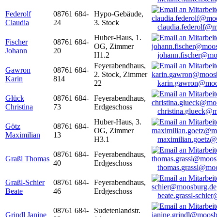
Federolf
08761 684-
Hypo-Gebäude,
Claudia
24
3. Stock
claudia.federolf@
Huber-Haus, 1.
Fischer
08761 684-
OG, Zimmer
Johann
20
H1.2
johann.fischer@mo
Feyerabendhaus,
Gawron
08761 684-
2. Stock, Zimmer
Karin
814
22
karin.gawron@moo
Glück
08761 684-
Feyerabendhaus,
Christina
73
Erdgeschoss
christina.glueck@
Huber-Haus, 3.
Götz
08761 684-
OG, Zimmer
Maximilian
13
H3.1
maximilian.goetz
08761 684-
Feyerabendhaus,
Graßl Thomas
40
Erdgeschoss
thomas.grassl@mo
Graßl-Schier
08761 684-
Feyerabendhaus,
Beate
46
Erdgeschoss
beate.grassl-schi
08761 684-
Sudetenlandstr.
Grindl Janine