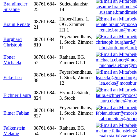
Brandlmeier
08761 684-
Sudetenlandstr.
Susanne
25
14
susanne.brandlme
Huber-Haus, 1.
08761 684-
Braun Renate
OG, Zimmer
21
H1.1
renate.braun@moo
Feyerabendhaus,
Burghard
08761 684-
1. Stock, Zimmer
Christoph
819
11
christoph.burghar
Ebner
08761 684-
Rathaus, EG,
Michaela
52
Zimmer G1.1
michaela.ebner@m
Feyerabendhaus,
08761 684-
Ecke Lea
1. Stock, Zimmer
38
12
lea.ecke@moosbur
08761 684-
Hypo-Gebäude,
Eichner Laura
824
3. Stock
laura.eichner@moo
Feyerabendhaus,
08761 684-
Eitner Fabian
1. Stock, Zimmer
827
15
fabian.eitner@moo
Falkenstein
08761 684-
Rathaus, EG,
Melanie
54
Zimmer G1.1
melanie.falkenste