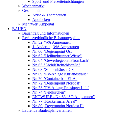
Sport- und Freizeiteinrichtungen
Wochenmarkt
Gesundheit
Ärzte & Therapeuten
Apotheken
MehrWert Ampertal
BAUEN
Bauantrag und Informationen
Rechtsverbindliche Bebauungspläne
Nr. 52 "WA Amperauen"
1. Änderung WA Amperauen
Nr. 60 "Degernpoint Ost"
Nr. 62 "Heilingbrunner Wiese"
Nr. 64 "Gewerbegebiet Pfrombach"
Nr. 65 "Aich/Kirchfeldstraße"
Nr. 68 "Sonnenhäuser CS"
Nr. 69 "PV-Anlage Kurlandstraße"
Nr. 70 "Containerbau ELA"
Nr. 72 "Degernpoint Nordost"
Nr. 73 "PV-Anlage Preisinger Loh"
Nr. 74 "Feldkirchen"
ENTWURF - Nr. 63 "SO Amperauen"
Nr. 77 „Rockermaier Areal“
Nr. 80 „Degernpoint Nordost II“
Laufende Bauleitplanverfahren