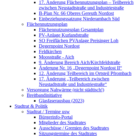
17. Änderung Flächennutzungsplan – Teilbereich
zwischen Neustadtstraße und Industriestraße
B-Plan Nr. 66 Oberes Gereuth Nordost
Einbeziehungssatzung Niederambach Süd
Flächennutzungsplan
Flächennutzungsplan Gesamtplan
PV-Anlage Kurlandstraße
SO Freiflächen PV­Anlage Preisinger Loh
Degernpoint Nordost
Feldkirchen
Moosstraße - Aich
9. Änderung Bereich Aich/Kirchfeldstraße
Änderung Nr. 16 „Degernpoint Nordost II“
12. Änderung Teilbereich im Ortsteil Pfrombach
17. Änderung „Teilbereich zwischen
Neustadtstraße und Industriestraße“
Versorgung Nahwärme (nicht städtisch!)
Breitbandinitiative
Glasfaserausbau (2023)
Stadtrat & Politik
Stadtrat / Termine usw
Bürgerinfo-Portal
Mitglieder des Stadtrates
Ausschüsse / Gremien des Stadtrates
Sitzungstermine des Stadtrates