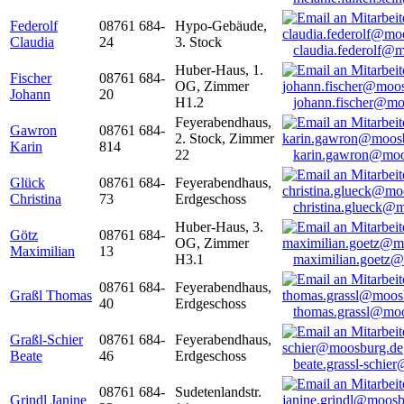
Federolf
08761 684-
Hypo-Gebäude,
Claudia
24
3. Stock
claudia.federolf@
Huber-Haus, 1.
Fischer
08761 684-
OG, Zimmer
Johann
20
H1.2
johann.fischer@mo
Feyerabendhaus,
Gawron
08761 684-
2. Stock, Zimmer
Karin
814
22
karin.gawron@moo
Glück
08761 684-
Feyerabendhaus,
Christina
73
Erdgeschoss
christina.glueck@
Huber-Haus, 3.
Götz
08761 684-
OG, Zimmer
Maximilian
13
H3.1
maximilian.goetz
08761 684-
Feyerabendhaus,
Graßl Thomas
40
Erdgeschoss
thomas.grassl@mo
Graßl-Schier
08761 684-
Feyerabendhaus,
Beate
46
Erdgeschoss
beate.grassl-schi
08761 684-
Sudetenlandstr.
Grindl Janine