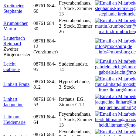
Feyerabendhaus,
Kreitmeier
08761 684-
1. Stock, Zimmer
Stephanie
66
13
stephanie.kreitme
Feyerabendhaus,
Krumbucher
08761 684-
2. Stock, Zimmer
Martin
30
26
martin.krumbuche
Lauterbach
08761 684-
Reinhard
12
Zweiter
(Vorzimmer)
info@moosburg.de
Bürgermeister
Leicht
08761 684-
Sudetenlandstr.
Gabriele
95
14
gabriele.leicht@m
08761 684-
Hypo-Gebäude,
Linhart Franz
812
3. Stock
franz.linhart@moo
Linhart
08761 684-
Rathaus, EG,
Jacqueline
53
Zimmer G1.1
jacqueline.linhart
Feyerabendhaus,
Littmann
08761 684-
1. Stock, Zimmer
Heidemarie
64
13
heidi.littmann@mo
Feyerabendhaus,
08761 684-