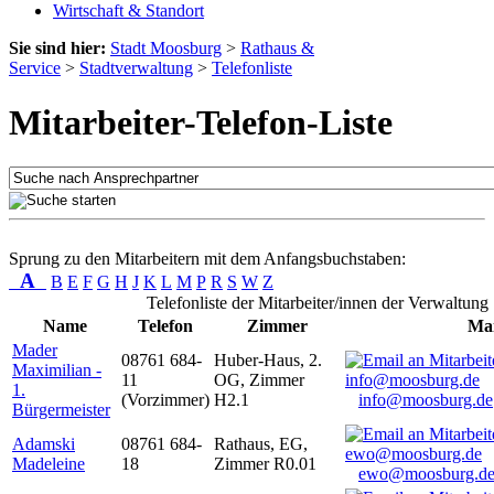
Wirtschaft & Standort
Sie sind hier:
Stadt Moosburg
>
Rathaus &
Service
>
Stadtverwaltung
>
Telefonliste
Mitarbeiter-Telefon-Liste
Sprung zu den Mitarbeitern mit dem Anfangsbuchstaben:
A
B
E
F
G
H
J
K
L
M
P
R
S
W
Z
Telefonliste der Mitarbeiter/innen der Verwaltung
Name
Telefon
Zimmer
Mai
Mader
08761 684-
Huber-Haus, 2.
Maximilian -
11
OG, Zimmer
1.
(Vorzimmer)
H2.1
info@moosburg.de
Bürgermeister
Adamski
08761 684-
Rathaus, EG,
Madeleine
18
Zimmer R0.01
ewo@moosburg.d