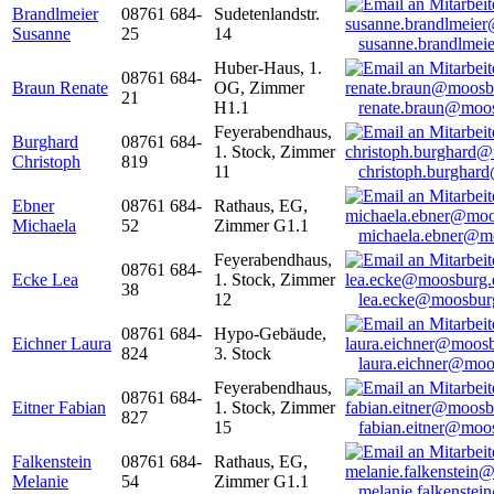
Brandlmeier
08761 684-
Sudetenlandstr.
Susanne
25
14
susanne.brandlme
Huber-Haus, 1.
08761 684-
Braun Renate
OG, Zimmer
21
H1.1
renate.braun@moo
Feyerabendhaus,
Burghard
08761 684-
1. Stock, Zimmer
Christoph
819
11
christoph.burghar
Ebner
08761 684-
Rathaus, EG,
Michaela
52
Zimmer G1.1
michaela.ebner@m
Feyerabendhaus,
08761 684-
Ecke Lea
1. Stock, Zimmer
38
12
lea.ecke@moosbur
08761 684-
Hypo-Gebäude,
Eichner Laura
824
3. Stock
laura.eichner@moo
Feyerabendhaus,
08761 684-
Eitner Fabian
1. Stock, Zimmer
827
15
fabian.eitner@moo
Falkenstein
08761 684-
Rathaus, EG,
Melanie
54
Zimmer G1.1
melanie.falkenste