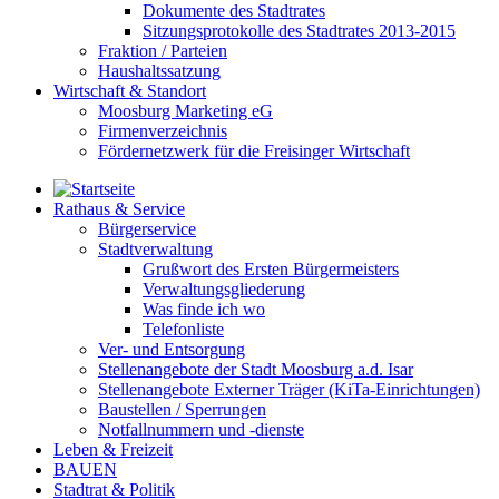
Dokumente des Stadtrates
Sitzungsprotokolle des Stadtrates 2013-2015
Fraktion / Parteien
Haushaltssatzung
Wirtschaft & Standort
Moosburg Marketing eG
Firmenverzeichnis
Fördernetzwerk für die Freisinger Wirtschaft
Rathaus & Service
Bürgerservice
Stadtverwaltung
Grußwort des Ersten Bürgermeisters
Verwaltungsgliederung
Was finde ich wo
Telefonliste
Ver- und Entsorgung
Stellenangebote der Stadt Moosburg a.d. Isar
Stellenangebote Externer Träger (KiTa-Einrichtungen)
Baustellen / Sperrungen
Notfallnummern und -dienste
Leben & Freizeit
BAUEN
Stadtrat & Politik