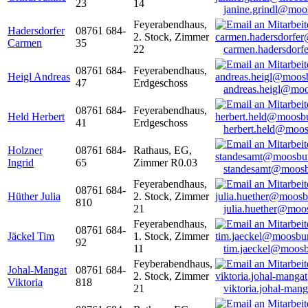
23
14
janine.grindl@moo
Feyerabendhaus,
Hadersdorfer
08761 684-
2. Stock, Zimmer
Carmen
35
22
carmen.hadersdor
08761 684-
Feyerabendhaus,
Heigl Andreas
47
Erdgeschoss
andreas.heigl@moo
08761 684-
Feyerabendhaus,
Held Herbert
41
Erdgeschoss
herbert.held@moos
Holzner
08761 684-
Rathaus, EG,
Ingrid
65
Zimmer R0.03
standesamt@moosb
Feyerabendhaus,
08761 684-
Hüther Julia
2. Stock, Zimmer
810
21
julia.huether@moo
Feyerabendhaus,
08761 684-
Jäckel Tim
1. Stock, Zimmer
92
11
tim.jaeckel@moosb
Feyberabendhaus,
Johal-Mangat
08761 684-
2. Stock, Zimmer
Viktoria
818
21
viktoria.johal-ma