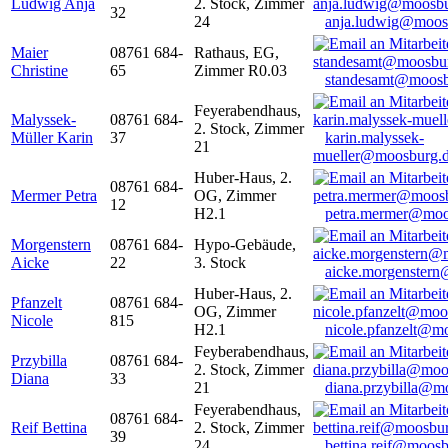
Ludwig Anja
2. Stock, Zimmer
32
24
anja.ludwig@moos
Maier
08761 684-
Rathaus, EG,
Christine
65
Zimmer R0.03
standesamt@moosb
Feyerabendhaus,
Malyssek-
08761 684-
2. Stock, Zimmer
Müller Karin
37
karin.malyssek-
21
mueller@moosburg.
Huber-Haus, 2.
08761 684-
Mermer Petra
OG, Zimmer
12
H2.1
petra.mermer@moo
Morgenstern
08761 684-
Hypo-Gebäude,
Aicke
22
3. Stock
aicke.morgenster
Huber-Haus, 2.
Pfanzelt
08761 684-
OG, Zimmer
Nicole
815
H2.1
nicole.pfanzelt@m
Feyberabendhaus,
Przybilla
08761 684-
2. Stock, Zimmer
Diana
33
21
diana.przybilla@m
Feyerabendhaus,
08761 684-
Reif Bettina
2. Stock, Zimmer
39
24
bettina.reif@moosb