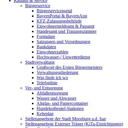
Rathaus & Service
Bürgerservice
Bürgerserviceportal
BayernPortal & BayernApp
KFZ-Zulassungsbehörde
Einwohnermeldeamt & Passamt
Standesamt und Trauungszimmer
Formulare
Satzungen und Verordnungen
Bankdaten
Einwohnerzahlen
Hochwasser-/ Unwetterdienst
Stadtverwaltung
Grußwort des Ersten Bürgermeisters
Verwaltungsgliederung
Was finde ich wo
Telefonliste
Ver- und Entsorgung
Abfallentsorgung
Wasser und Abwasser
Altglas- und Papiercontainer
Hundekotbeutel-Stationen
Kehrplan
Stellenangebote der Stadt Moosburg a.d. Isar
Stellenangebote Externer Träger (KiTa-Einrichtungen)