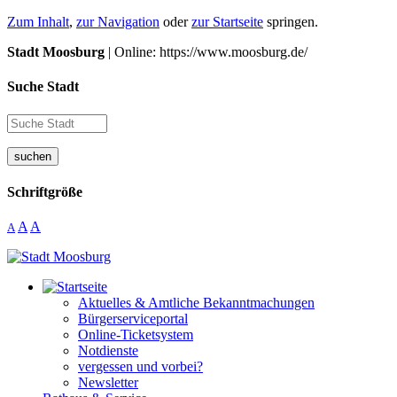
Zum Inhalt
,
zur Navigation
oder
zur Startseite
springen.
Stadt Moosburg
| Online: https://www.moosburg.de/
Suche Stadt
suchen
Schriftgröße
A
A
A
Aktuelles & Amtliche Bekanntmachungen
Bürgerserviceportal
Online-Ticketsystem
Notdienste
vergessen und vorbei?
Newsletter