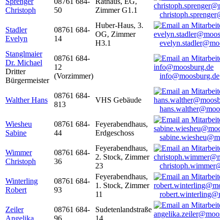
Sprenger
08761 684-
Rathaus, EG,
Christoph
50
Zimmer G1.1
christoph.sprenge
Huber-Haus, 3.
Stadler
08761 684-
OG, Zimmer
Evelyn
14
H3.1
evelyn.stadler@mo
Stanglmaier
08761 684-
Dr. Michael
12
Dritter
(Vorzimmer)
info@moosburg.de
Bürgermeister
08761 684-
Walther Hans
VHS Gebäude
813
hans.walther@moo
Wiesheu
08761 684-
Feyerabendhaus,
Sabine
44
Erdgeschoss
sabine.wiesheu@m
Feyerabendhaus,
Wimmer
08761 684-
2. Stock, Zimmer
Christoph
36
23
christoph.wimmer
Feyerabendhaus,
Winterling
08761 684-
1. Stock, Zimmer
Robert
93
11
robert.winterling
Zeiler
08761 684-
Sudetenlandstraße
Angelika
96
14