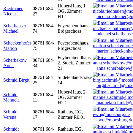
Huber-Haus, 1.
Riedmaier
08761 684-
OG, Zimmer
Nicola
27
H1.1
nicola.riedmaier@
Schafhauser
08761 684-
Feyerabendhaus,
Michael
74
Erdgeschoss
michael.schafhaus
Scheckenhofer
08761 684-
Feyerabendhaus,
Marion
75
Erdgeschoss
marion.scheckenh
Feyberabendhaus,
Scherbakow
08761 684-
2. Stock, Zimmer
Anna
34
21
anna.scherbakow@
08761 684-
Sudetenlandstraße
Schmid Birgit
25
14
birgit.schmid@moo
Huber-Haus, 2.
Schmid
08761 684-
OG, Zimmer
Manuela
11
H2.1
manuela.schmid@m
Schmid
08761 684-
Rathaus, EG,
Verena
17
Zimmer R0.01
ewo@moosburg.d
Schmidt
08761 684-
Rathaus, EG,