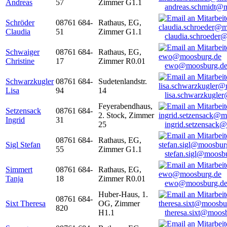
Andreas
57
Zimmer G1.1
andreas.schmidt@
Schröder
08761 684-
Rathaus, EG,
Claudia
51
Zimmer G1.1
claudia.schroeder
Schwaiger
08761 684-
Rathaus, EG,
Christine
17
Zimmer R0.01
ewo@moosburg.d
Schwarzkugler
08761 684-
Sudetenlandstr.
Lisa
94
14
lisa.schwarzkugle
Feyerabendhaus,
Setzensack
08761 684-
2. Stock, Zimmer
Ingrid
31
25
ingrid.setzensack
08761 684-
Rathaus, EG,
Sigl Stefan
55
Zimmer G1.1
stefan.sigl@moosb
Simmert
08761 684-
Rathaus, EG,
Tanja
18
Zimmer R0.01
ewo@moosburg.d
Huber-Haus, 1.
08761 684-
Sixt Theresa
OG, Zimmer
820
H1.1
theresa.sixt@moos