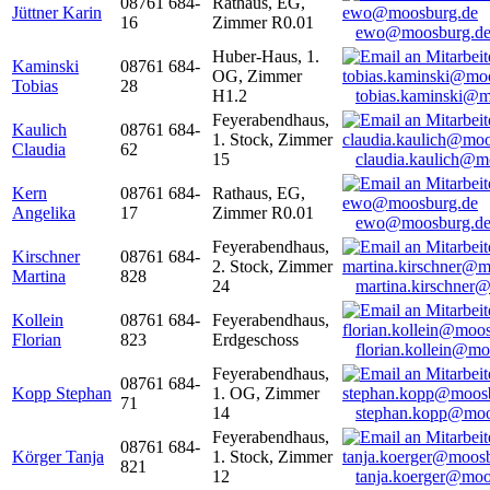
08761 684-
Rathaus, EG,
Jüttner Karin
16
Zimmer R0.01
ewo@moosburg.d
Huber-Haus, 1.
Kaminski
08761 684-
OG, Zimmer
Tobias
28
H1.2
tobias.kaminski@m
Feyerabendhaus,
Kaulich
08761 684-
1. Stock, Zimmer
Claudia
62
15
claudia.kaulich@m
Kern
08761 684-
Rathaus, EG,
Angelika
17
Zimmer R0.01
ewo@moosburg.d
Feyerabendhaus,
Kirschner
08761 684-
2. Stock, Zimmer
Martina
828
24
martina.kirschner
Kollein
08761 684-
Feyerabendhaus,
Florian
823
Erdgeschoss
florian.kollein@m
Feyerabendhaus,
08761 684-
Kopp Stephan
1. OG, Zimmer
71
14
stephan.kopp@moo
Feyerabendhaus,
08761 684-
Körger Tanja
1. Stock, Zimmer
821
12
tanja.koerger@moo