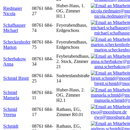
Huber-Haus, 1.
Riedmaier
08761 684-
OG, Zimmer
Nicola
27
H1.1
nicola.riedmaier@
Schafhauser
08761 684-
Feyerabendhaus,
Michael
74
Erdgeschoss
michael.schafhaus
Scheckenhofer
08761 684-
Feyerabendhaus,
Marion
75
Erdgeschoss
marion.scheckenh
Feyberabendhaus,
Scherbakow
08761 684-
2. Stock, Zimmer
Anna
34
21
anna.scherbakow@
08761 684-
Sudetenlandstraße
Schmid Birgit
25
14
birgit.schmid@moo
Huber-Haus, 2.
Schmid
08761 684-
OG, Zimmer
Manuela
11
H2.1
manuela.schmid@m
Schmid
08761 684-
Rathaus, EG,
Verena
17
Zimmer R0.01
ewo@moosburg.d
Schmidt
08761 684-
Rathaus, EG,