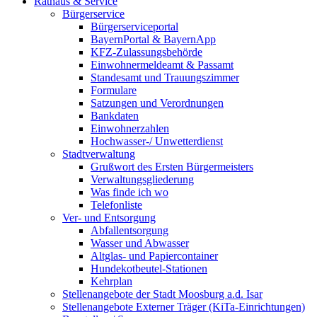
Rathaus & Service
Bürgerservice
Bürgerserviceportal
BayernPortal & BayernApp
KFZ-Zulassungsbehörde
Einwohnermeldeamt & Passamt
Standesamt und Trauungszimmer
Formulare
Satzungen und Verordnungen
Bankdaten
Einwohnerzahlen
Hochwasser-/ Unwetterdienst
Stadtverwaltung
Grußwort des Ersten Bürgermeisters
Verwaltungsgliederung
Was finde ich wo
Telefonliste
Ver- und Entsorgung
Abfallentsorgung
Wasser und Abwasser
Altglas- und Papiercontainer
Hundekotbeutel-Stationen
Kehrplan
Stellenangebote der Stadt Moosburg a.d. Isar
Stellenangebote Externer Träger (KiTa-Einrichtungen)