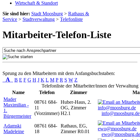
Wirtschaft & Standort
Sie sind hier:
Stadt Moosburg
>
Rathaus &
Service
>
Stadtverwaltung
>
Telefonliste
Mitarbeiter-Telefon-Liste
Sprung zu den Mitarbeitern mit dem Anfangsbuchstaben:
A
B
E
F
G
H
J
K
L
M
P
R
S
W
Z
Telefonliste der Mitarbeiter/innen der Verwaltung
Name
Telefon
Zimmer
Mai
Mader
08761 684-
Huber-Haus, 2.
Maximilian -
11
OG, Zimmer
1.
(Vorzimmer)
H2.1
info@moosburg.de
Bürgermeister
Adamski
08761 684-
Rathaus, EG,
Madeleine
18
Zimmer R0.01
ewo@moosburg.d