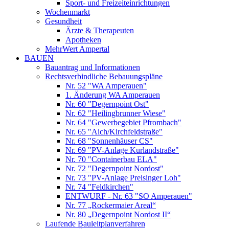
Sport- und Freizeiteinrichtungen
Wochenmarkt
Gesundheit
Ärzte & Therapeuten
Apotheken
MehrWert Ampertal
BAUEN
Bauantrag und Informationen
Rechtsverbindliche Bebauungspläne
Nr. 52 "WA Amperauen"
1. Änderung WA Amperauen
Nr. 60 "Degernpoint Ost"
Nr. 62 "Heilingbrunner Wiese"
Nr. 64 "Gewerbegebiet Pfrombach"
Nr. 65 "Aich/Kirchfeldstraße"
Nr. 68 "Sonnenhäuser CS"
Nr. 69 "PV-Anlage Kurlandstraße"
Nr. 70 "Containerbau ELA"
Nr. 72 "Degernpoint Nordost"
Nr. 73 "PV-Anlage Preisinger Loh"
Nr. 74 "Feldkirchen"
ENTWURF - Nr. 63 "SO Amperauen"
Nr. 77 „Rockermaier Areal“
Nr. 80 „Degernpoint Nordost II“
Laufende Bauleitplanverfahren