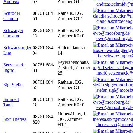
Andreas
57
Zimmer G1.1
andreas.schmidt@
Schröder
08761 684-
Rathaus, EG,
Claudia
51
Zimmer G1.1
claudia.schroeder
Schwaiger
08761 684-
Rathaus, EG,
Christine
17
Zimmer R0.01
ewo@moosburg.d
Schwarzkugler
08761 684-
Sudetenlandstr.
Lisa
94
14
lisa.schwarzkugle
Feyerabendhaus,
Setzensack
08761 684-
2. Stock, Zimmer
Ingrid
31
25
ingrid.setzensack
08761 684-
Rathaus, EG,
Sigl Stefan
55
Zimmer G1.1
stefan.sigl@moosb
Simmert
08761 684-
Rathaus, EG,
Tanja
18
Zimmer R0.01
ewo@moosburg.d
Huber-Haus, 1.
08761 684-
Sixt Theresa
OG, Zimmer
820
H1.1
theresa.sixt@moos