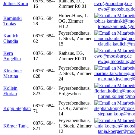
08761 684-
Rathaus, EG,
Jüttner Karin
16
Zimmer R0.01
ewo@moosburg.d
Huber-Haus, 1.
Kaminski
08761 684-
OG, Zimmer
Tobias
28
H1.2
tobias.kaminski@m
Feyerabendhaus,
Kaulich
08761 684-
1. Stock, Zimmer
Claudia
62
15
claudia.kaulich@m
Kern
08761 684-
Rathaus, EG,
Angelika
17
Zimmer R0.01
ewo@moosburg.d
Feyerabendhaus,
Kirschner
08761 684-
2. Stock, Zimmer
Martina
828
24
martina.kirschner
Kollein
08761 684-
Feyerabendhaus,
Florian
823
Erdgeschoss
florian.kollein@m
Feyerabendhaus,
08761 684-
Kopp Stephan
1. OG, Zimmer
71
14
stephan.kopp@moo
Feyerabendhaus,
08761 684-
Körger Tanja
1. Stock, Zimmer
821
12
tanja.koerger@moo