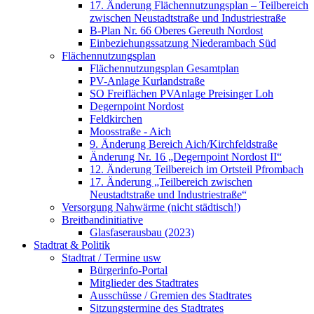
17. Änderung Flächennutzungsplan – Teilbereich
zwischen Neustadtstraße und Industriestraße
B-Plan Nr. 66 Oberes Gereuth Nordost
Einbeziehungssatzung Niederambach Süd
Flächennutzungsplan
Flächennutzungsplan Gesamtplan
PV-Anlage Kurlandstraße
SO Freiflächen PV­Anlage Preisinger Loh
Degernpoint Nordost
Feldkirchen
Moosstraße - Aich
9. Änderung Bereich Aich/Kirchfeldstraße
Änderung Nr. 16 „Degernpoint Nordost II“
12. Änderung Teilbereich im Ortsteil Pfrombach
17. Änderung „Teilbereich zwischen
Neustadtstraße und Industriestraße“
Versorgung Nahwärme (nicht städtisch!)
Breitbandinitiative
Glasfaserausbau (2023)
Stadtrat & Politik
Stadtrat / Termine usw
Bürgerinfo-Portal
Mitglieder des Stadtrates
Ausschüsse / Gremien des Stadtrates
Sitzungstermine des Stadtrates