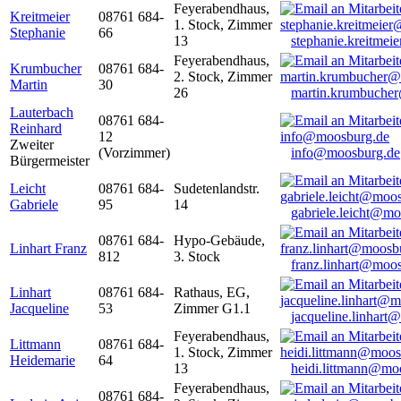
Feyerabendhaus,
Kreitmeier
08761 684-
1. Stock, Zimmer
Stephanie
66
13
stephanie.kreitme
Feyerabendhaus,
Krumbucher
08761 684-
2. Stock, Zimmer
Martin
30
26
martin.krumbuche
Lauterbach
08761 684-
Reinhard
12
Zweiter
(Vorzimmer)
info@moosburg.de
Bürgermeister
Leicht
08761 684-
Sudetenlandstr.
Gabriele
95
14
gabriele.leicht@m
08761 684-
Hypo-Gebäude,
Linhart Franz
812
3. Stock
franz.linhart@moo
Linhart
08761 684-
Rathaus, EG,
Jacqueline
53
Zimmer G1.1
jacqueline.linhart
Feyerabendhaus,
Littmann
08761 684-
1. Stock, Zimmer
Heidemarie
64
13
heidi.littmann@mo
Feyerabendhaus,
08761 684-