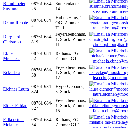
Brandlmeier
08761 684-
Sudetenlandstr.
Susanne
25
14
susanne.brandlme
Huber-Haus, 1.
08761 684-
Braun Renate
OG, Zimmer
21
H1.1
renate.braun@moo
Feyerabendhaus,
Burghard
08761 684-
1. Stock, Zimmer
Christoph
819
11
christoph.burghar
Ebner
08761 684-
Rathaus, EG,
Michaela
52
Zimmer G1.1
michaela.ebner@m
Feyerabendhaus,
08761 684-
Ecke Lea
1. Stock, Zimmer
38
12
lea.ecke@moosbur
08761 684-
Hypo-Gebäude,
Eichner Laura
824
3. Stock
laura.eichner@moo
Feyerabendhaus,
08761 684-
Eitner Fabian
1. Stock, Zimmer
827
15
fabian.eitner@moo
Falkenstein
08761 684-
Rathaus, EG,
Melanie
54
Zimmer G1.1
melanie.falkenste