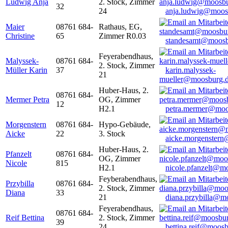
Ludwig Anja
2. Stock, Zimmer
32
24
anja.ludwig@moos
Maier
08761 684-
Rathaus, EG,
Christine
65
Zimmer R0.03
standesamt@moosb
Feyerabendhaus,
Malyssek-
08761 684-
2. Stock, Zimmer
Müller Karin
37
karin.malyssek-
21
mueller@moosburg.
Huber-Haus, 2.
08761 684-
Mermer Petra
OG, Zimmer
12
H2.1
petra.mermer@moo
Morgenstern
08761 684-
Hypo-Gebäude,
Aicke
22
3. Stock
aicke.morgenster
Huber-Haus, 2.
Pfanzelt
08761 684-
OG, Zimmer
Nicole
815
H2.1
nicole.pfanzelt@m
Feyberabendhaus,
Przybilla
08761 684-
2. Stock, Zimmer
Diana
33
21
diana.przybilla@m
Feyerabendhaus,
08761 684-
Reif Bettina
2. Stock, Zimmer
39
24
bettina.reif@moosb