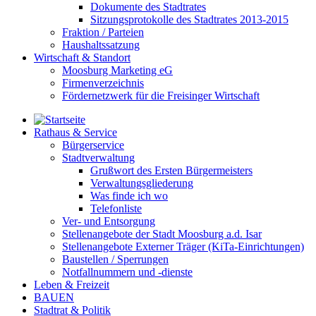
Dokumente des Stadtrates
Sitzungsprotokolle des Stadtrates 2013-2015
Fraktion / Parteien
Haushaltssatzung
Wirtschaft & Standort
Moosburg Marketing eG
Firmenverzeichnis
Fördernetzwerk für die Freisinger Wirtschaft
Rathaus & Service
Bürgerservice
Stadtverwaltung
Grußwort des Ersten Bürgermeisters
Verwaltungsgliederung
Was finde ich wo
Telefonliste
Ver- und Entsorgung
Stellenangebote der Stadt Moosburg a.d. Isar
Stellenangebote Externer Träger (KiTa-Einrichtungen)
Baustellen / Sperrungen
Notfallnummern und -dienste
Leben & Freizeit
BAUEN
Stadtrat & Politik