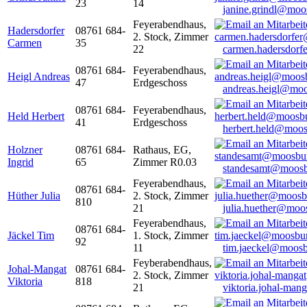
23
14
janine.grindl@moo
Feyerabendhaus,
Hadersdorfer
08761 684-
2. Stock, Zimmer
Carmen
35
22
carmen.hadersdor
08761 684-
Feyerabendhaus,
Heigl Andreas
47
Erdgeschoss
andreas.heigl@moo
08761 684-
Feyerabendhaus,
Held Herbert
41
Erdgeschoss
herbert.held@moos
Holzner
08761 684-
Rathaus, EG,
Ingrid
65
Zimmer R0.03
standesamt@moosb
Feyerabendhaus,
08761 684-
Hüther Julia
2. Stock, Zimmer
810
21
julia.huether@moo
Feyerabendhaus,
08761 684-
Jäckel Tim
1. Stock, Zimmer
92
11
tim.jaeckel@moosb
Feyberabendhaus,
Johal-Mangat
08761 684-
2. Stock, Zimmer
Viktoria
818
21
viktoria.johal-ma