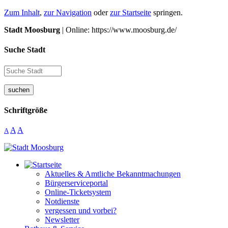
Zum Inhalt
,
zur Navigation
oder
zur Startseite
springen.
Stadt Moosburg
| Online: https://www.moosburg.de/
Suche Stadt
suchen
Schriftgröße
A
A
A
Aktuelles & Amtliche Bekanntmachungen
Bürgerserviceportal
Online-Ticketsystem
Notdienste
vergessen und vorbei?
Newsletter