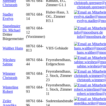
Sprenger
08761 684-
Rathaus, EG,
Christoph
50
Zimmer G1.1
christoph.sprenge
Huber-Haus, 3.
Stadler
08761 684-
OG, Zimmer
Evelyn
14
H3.1
evelyn.stadler@mo
Stanglmaier
08761 684-
Dr. Michael
12
Dritter
(Vorzimmer)
info@moosburg.de
Bürgermeister
08761 684-
Walther Hans
VHS Gebäude
813
hans.walther@moo
Wiesheu
08761 684-
Feyerabendhaus,
Sabine
44
Erdgeschoss
sabine.wiesheu@m
Feyerabendhaus,
Wimmer
08761 684-
2. Stock, Zimmer
Christoph
36
23
christoph.wimmer
Feyerabendhaus,
Winterling
08761 684-
1. Stock, Zimmer
Robert
93
11
robert.winterling
Zeiler
08761 684-
Sudetenlandstraße
Angelika
96
14