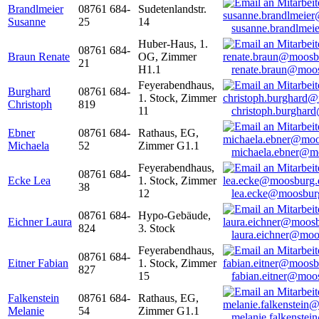
Brandlmeier
08761 684-
Sudetenlandstr.
Susanne
25
14
susanne.brandlme
Huber-Haus, 1.
08761 684-
Braun Renate
OG, Zimmer
21
H1.1
renate.braun@moo
Feyerabendhaus,
Burghard
08761 684-
1. Stock, Zimmer
Christoph
819
11
christoph.burghar
Ebner
08761 684-
Rathaus, EG,
Michaela
52
Zimmer G1.1
michaela.ebner@m
Feyerabendhaus,
08761 684-
Ecke Lea
1. Stock, Zimmer
38
12
lea.ecke@moosbur
08761 684-
Hypo-Gebäude,
Eichner Laura
824
3. Stock
laura.eichner@moo
Feyerabendhaus,
08761 684-
Eitner Fabian
1. Stock, Zimmer
827
15
fabian.eitner@moo
Falkenstein
08761 684-
Rathaus, EG,
Melanie
54
Zimmer G1.1
melanie.falkenste