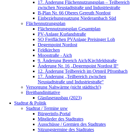
17. Änderung Flächennutzungsplan – Teilbereich
zwischen Neustadtstraße und Industriestraße
B-Plan Nr. 66 Oberes Gereuth Nordost
Einbeziehungssatzung Niederambach Süd
Flächennutzungsplan
Flächennutzungsplan Gesamtplan
PV-Anlage Kurlandstraße
SO Freiflächen PV­Anlage Preisinger Loh
Degernpoint Nordost
Feldkirchen
Moosstraße - Aich
9. Änderung Bereich Aich/Kirchfeldstraße
Änderung Nr. 16 „Degernpoint Nordost II“
12. Änderung Teilbereich im Ortsteil Pfrombach
17. Änderung „Teilbereich zwischen
Neustadtstraße und Industriestraße“
Versorgung Nahwärme (nicht städtisch!)
Breitbandinitiative
Glasfaserausbau (2023)
Stadtrat & Politik
Stadtrat / Termine usw
Bürgerinfo-Portal
Mitglieder des Stadtrates
Ausschüsse / Gremien des Stadtrates
Sitzungstermine des Stadtrates