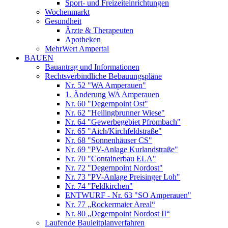
Sport- und Freizeiteinrichtungen
Wochenmarkt
Gesundheit
Ärzte & Therapeuten
Apotheken
MehrWert Ampertal
BAUEN
Bauantrag und Informationen
Rechtsverbindliche Bebauungspläne
Nr. 52 "WA Amperauen"
1. Änderung WA Amperauen
Nr. 60 "Degernpoint Ost"
Nr. 62 "Heilingbrunner Wiese"
Nr. 64 "Gewerbegebiet Pfrombach"
Nr. 65 "Aich/Kirchfeldstraße"
Nr. 68 "Sonnenhäuser CS"
Nr. 69 "PV-Anlage Kurlandstraße"
Nr. 70 "Containerbau ELA"
Nr. 72 "Degernpoint Nordost"
Nr. 73 "PV-Anlage Preisinger Loh"
Nr. 74 "Feldkirchen"
ENTWURF - Nr. 63 "SO Amperauen"
Nr. 77 „Rockermaier Areal“
Nr. 80 „Degernpoint Nordost II“
Laufende Bauleitplanverfahren