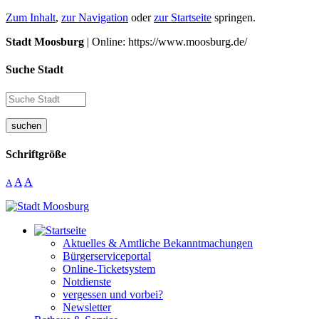
Zum Inhalt
,
zur Navigation
oder
zur Startseite
springen.
Stadt Moosburg
| Online: https://www.moosburg.de/
Suche Stadt
suchen
Schriftgröße
A
A
A
Aktuelles & Amtliche Bekanntmachungen
Bürgerserviceportal
Online-Ticketsystem
Notdienste
vergessen und vorbei?
Newsletter