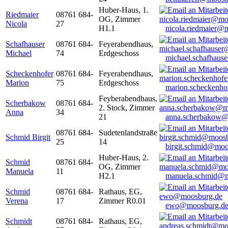
Huber-Haus, 1.
Riedmaier
08761 684-
OG, Zimmer
Nicola
27
H1.1
nicola.riedmaier@
Schafhauser
08761 684-
Feyerabendhaus,
Michael
74
Erdgeschoss
michael.schafhaus
Scheckenhofer
08761 684-
Feyerabendhaus,
Marion
75
Erdgeschoss
marion.scheckenh
Feyberabendhaus,
Scherbakow
08761 684-
2. Stock, Zimmer
Anna
34
21
anna.scherbakow@
08761 684-
Sudetenlandstraße
Schmid Birgit
25
14
birgit.schmid@moo
Huber-Haus, 2.
Schmid
08761 684-
OG, Zimmer
Manuela
11
H2.1
manuela.schmid@m
Schmid
08761 684-
Rathaus, EG,
Verena
17
Zimmer R0.01
ewo@moosburg.d
Schmidt
08761 684-
Rathaus, EG,