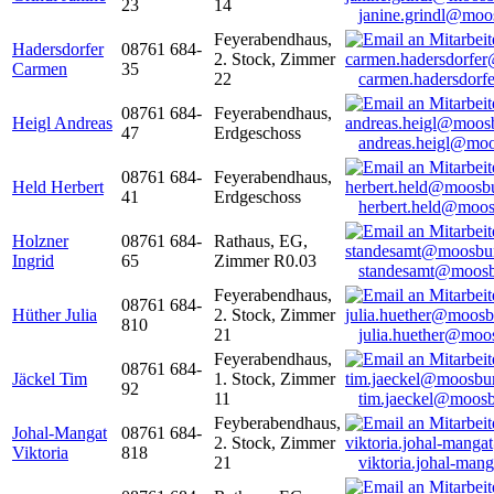
23
14
janine.grindl@moo
Feyerabendhaus,
Hadersdorfer
08761 684-
2. Stock, Zimmer
Carmen
35
22
carmen.hadersdor
08761 684-
Feyerabendhaus,
Heigl Andreas
47
Erdgeschoss
andreas.heigl@moo
08761 684-
Feyerabendhaus,
Held Herbert
41
Erdgeschoss
herbert.held@moos
Holzner
08761 684-
Rathaus, EG,
Ingrid
65
Zimmer R0.03
standesamt@moosb
Feyerabendhaus,
08761 684-
Hüther Julia
2. Stock, Zimmer
810
21
julia.huether@moo
Feyerabendhaus,
08761 684-
Jäckel Tim
1. Stock, Zimmer
92
11
tim.jaeckel@moosb
Feyberabendhaus,
Johal-Mangat
08761 684-
2. Stock, Zimmer
Viktoria
818
21
viktoria.johal-ma