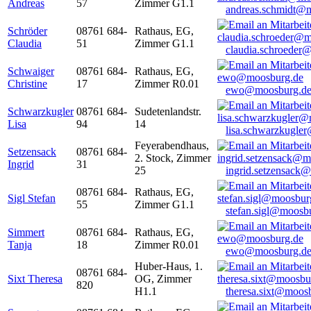
Andreas
57
Zimmer G1.1
andreas.schmidt@
Schröder
08761 684-
Rathaus, EG,
Claudia
51
Zimmer G1.1
claudia.schroeder
Schwaiger
08761 684-
Rathaus, EG,
Christine
17
Zimmer R0.01
ewo@moosburg.d
Schwarzkugler
08761 684-
Sudetenlandstr.
Lisa
94
14
lisa.schwarzkugle
Feyerabendhaus,
Setzensack
08761 684-
2. Stock, Zimmer
Ingrid
31
25
ingrid.setzensack
08761 684-
Rathaus, EG,
Sigl Stefan
55
Zimmer G1.1
stefan.sigl@moosb
Simmert
08761 684-
Rathaus, EG,
Tanja
18
Zimmer R0.01
ewo@moosburg.d
Huber-Haus, 1.
08761 684-
Sixt Theresa
OG, Zimmer
820
H1.1
theresa.sixt@moos