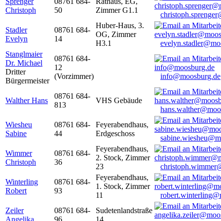
Sprenger
08761 684-
Rathaus, EG,
Christoph
50
Zimmer G1.1
christoph.sprenge
Huber-Haus, 3.
Stadler
08761 684-
OG, Zimmer
Evelyn
14
H3.1
evelyn.stadler@mo
Stanglmaier
08761 684-
Dr. Michael
12
Dritter
(Vorzimmer)
info@moosburg.de
Bürgermeister
08761 684-
Walther Hans
VHS Gebäude
813
hans.walther@moo
Wiesheu
08761 684-
Feyerabendhaus,
Sabine
44
Erdgeschoss
sabine.wiesheu@m
Feyerabendhaus,
Wimmer
08761 684-
2. Stock, Zimmer
Christoph
36
23
christoph.wimmer
Feyerabendhaus,
Winterling
08761 684-
1. Stock, Zimmer
Robert
93
11
robert.winterling
Zeiler
08761 684-
Sudetenlandstraße
Angelika
96
14