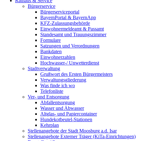
Rathaus & Service
Bürgerservice
Bürgerserviceportal
BayernPortal & BayernApp
KFZ-Zulassungsbehörde
Einwohnermeldeamt & Passamt
Standesamt und Trauungszimmer
Formulare
Satzungen und Verordnungen
Bankdaten
Einwohnerzahlen
Hochwasser-/ Unwetterdienst
Stadtverwaltung
Grußwort des Ersten Bürgermeisters
Verwaltungsgliederung
Was finde ich wo
Telefonliste
Ver- und Entsorgung
Abfallentsorgung
Wasser und Abwasser
Altglas- und Papiercontainer
Hundekotbeutel-Stationen
Kehrplan
Stellenangebote der Stadt Moosburg a.d. Isar
Stellenangebote Externer Träger (KiTa-Einrichtungen)