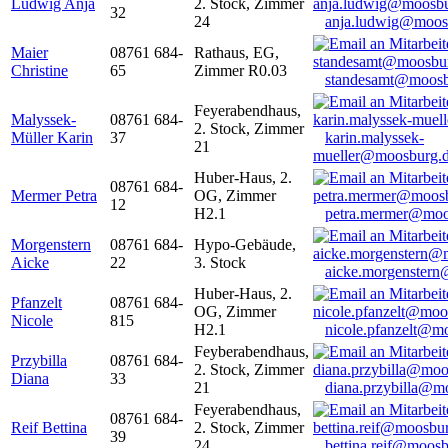
Ludwig Anja
2. Stock, Zimmer
32
24
anja.ludwig@moos
Maier
08761 684-
Rathaus, EG,
Christine
65
Zimmer R0.03
standesamt@moosb
Feyerabendhaus,
Malyssek-
08761 684-
2. Stock, Zimmer
Müller Karin
37
karin.malyssek-
21
mueller@moosburg.
Huber-Haus, 2.
08761 684-
Mermer Petra
OG, Zimmer
12
H2.1
petra.mermer@moo
Morgenstern
08761 684-
Hypo-Gebäude,
Aicke
22
3. Stock
aicke.morgenster
Huber-Haus, 2.
Pfanzelt
08761 684-
OG, Zimmer
Nicole
815
H2.1
nicole.pfanzelt@m
Feyberabendhaus,
Przybilla
08761 684-
2. Stock, Zimmer
Diana
33
21
diana.przybilla@m
Feyerabendhaus,
08761 684-
Reif Bettina
2. Stock, Zimmer
39
24
bettina.reif@moosb