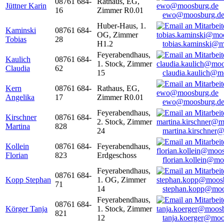
08761 684-
Rathaus, EG,
Jüttner Karin
16
Zimmer R0.01
ewo@moosburg.d
Huber-Haus, 1.
Kaminski
08761 684-
OG, Zimmer
Tobias
28
H1.2
tobias.kaminski@m
Feyerabendhaus,
Kaulich
08761 684-
1. Stock, Zimmer
Claudia
62
15
claudia.kaulich@m
Kern
08761 684-
Rathaus, EG,
Angelika
17
Zimmer R0.01
ewo@moosburg.d
Feyerabendhaus,
Kirschner
08761 684-
2. Stock, Zimmer
Martina
828
24
martina.kirschner
Kollein
08761 684-
Feyerabendhaus,
Florian
823
Erdgeschoss
florian.kollein@m
Feyerabendhaus,
08761 684-
Kopp Stephan
1. OG, Zimmer
71
14
stephan.kopp@moo
Feyerabendhaus,
08761 684-
Körger Tanja
1. Stock, Zimmer
821
12
tanja.koerger@moo