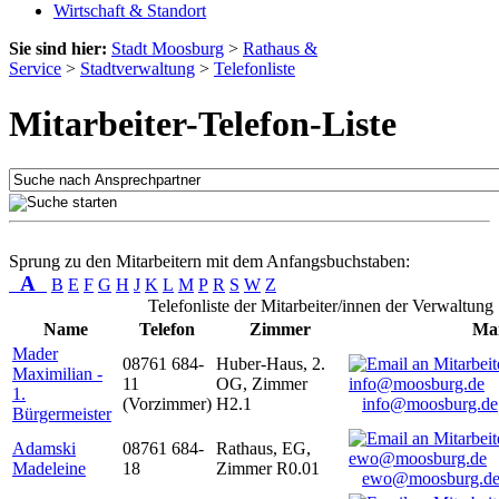
Wirtschaft & Standort
Sie sind hier:
Stadt Moosburg
>
Rathaus &
Service
>
Stadtverwaltung
>
Telefonliste
Mitarbeiter-Telefon-Liste
Sprung zu den Mitarbeitern mit dem Anfangsbuchstaben:
A
B
E
F
G
H
J
K
L
M
P
R
S
W
Z
Telefonliste der Mitarbeiter/innen der Verwaltung
Name
Telefon
Zimmer
Mai
Mader
08761 684-
Huber-Haus, 2.
Maximilian -
11
OG, Zimmer
1.
(Vorzimmer)
H2.1
info@moosburg.de
Bürgermeister
Adamski
08761 684-
Rathaus, EG,
Madeleine
18
Zimmer R0.01
ewo@moosburg.d