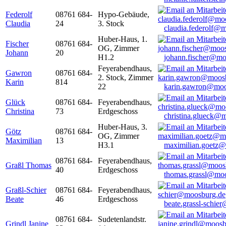
Federolf
08761 684-
Hypo-Gebäude,
Claudia
24
3. Stock
claudia.federolf@
Huber-Haus, 1.
Fischer
08761 684-
OG, Zimmer
Johann
20
H1.2
johann.fischer@mo
Feyerabendhaus,
Gawron
08761 684-
2. Stock, Zimmer
Karin
814
22
karin.gawron@moo
Glück
08761 684-
Feyerabendhaus,
Christina
73
Erdgeschoss
christina.glueck@
Huber-Haus, 3.
Götz
08761 684-
OG, Zimmer
Maximilian
13
H3.1
maximilian.goetz
08761 684-
Feyerabendhaus,
Graßl Thomas
40
Erdgeschoss
thomas.grassl@mo
Graßl-Schier
08761 684-
Feyerabendhaus,
Beate
46
Erdgeschoss
beate.grassl-schi
08761 684-
Sudetenlandstr.
Grindl Janine