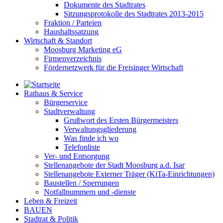
Dokumente des Stadtrates
Sitzungsprotokolle des Stadtrates 2013-2015
Fraktion / Parteien
Haushaltssatzung
Wirtschaft & Standort
Moosburg Marketing eG
Firmenverzeichnis
Fördernetzwerk für die Freisinger Wirtschaft
Rathaus & Service
Bürgerservice
Stadtverwaltung
Grußwort des Ersten Bürgermeisters
Verwaltungsgliederung
Was finde ich wo
Telefonliste
Ver- und Entsorgung
Stellenangebote der Stadt Moosburg a.d. Isar
Stellenangebote Externer Träger (KiTa-Einrichtungen)
Baustellen / Sperrungen
Notfallnummern und -dienste
Leben & Freizeit
BAUEN
Stadtrat & Politik