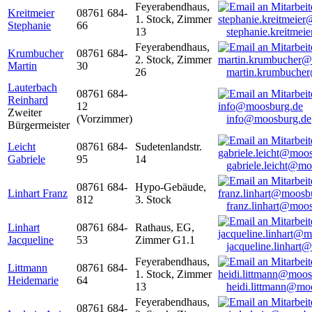
Feyerabendhaus,
Kreitmeier
08761 684-
1. Stock, Zimmer
Stephanie
66
13
stephanie.kreitme
Feyerabendhaus,
Krumbucher
08761 684-
2. Stock, Zimmer
Martin
30
26
martin.krumbuche
Lauterbach
08761 684-
Reinhard
12
Zweiter
(Vorzimmer)
info@moosburg.de
Bürgermeister
Leicht
08761 684-
Sudetenlandstr.
Gabriele
95
14
gabriele.leicht@m
08761 684-
Hypo-Gebäude,
Linhart Franz
812
3. Stock
franz.linhart@moo
Linhart
08761 684-
Rathaus, EG,
Jacqueline
53
Zimmer G1.1
jacqueline.linhart
Feyerabendhaus,
Littmann
08761 684-
1. Stock, Zimmer
Heidemarie
64
13
heidi.littmann@mo
Feyerabendhaus,
08761 684-