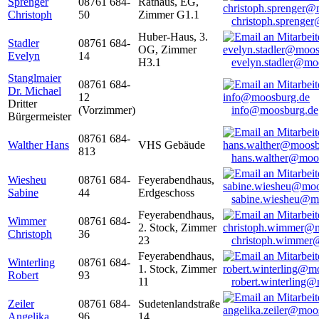
Sprenger
08761 684-
Rathaus, EG,
Christoph
50
Zimmer G1.1
christoph.sprenge
Huber-Haus, 3.
Stadler
08761 684-
OG, Zimmer
Evelyn
14
H3.1
evelyn.stadler@mo
Stanglmaier
08761 684-
Dr. Michael
12
Dritter
(Vorzimmer)
info@moosburg.de
Bürgermeister
08761 684-
Walther Hans
VHS Gebäude
813
hans.walther@moo
Wiesheu
08761 684-
Feyerabendhaus,
Sabine
44
Erdgeschoss
sabine.wiesheu@m
Feyerabendhaus,
Wimmer
08761 684-
2. Stock, Zimmer
Christoph
36
23
christoph.wimmer
Feyerabendhaus,
Winterling
08761 684-
1. Stock, Zimmer
Robert
93
11
robert.winterling
Zeiler
08761 684-
Sudetenlandstraße
Angelika
96
14