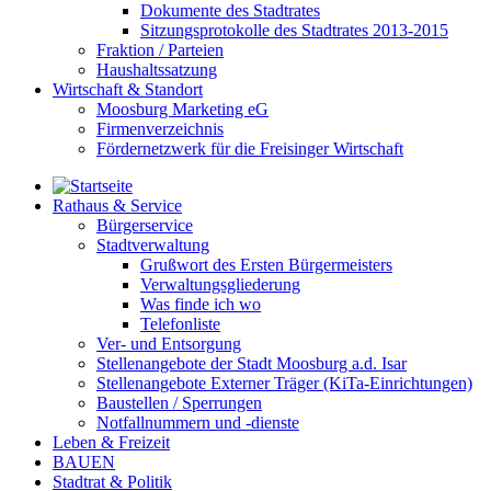
Dokumente des Stadtrates
Sitzungsprotokolle des Stadtrates 2013-2015
Fraktion / Parteien
Haushaltssatzung
Wirtschaft & Standort
Moosburg Marketing eG
Firmenverzeichnis
Fördernetzwerk für die Freisinger Wirtschaft
Rathaus & Service
Bürgerservice
Stadtverwaltung
Grußwort des Ersten Bürgermeisters
Verwaltungsgliederung
Was finde ich wo
Telefonliste
Ver- und Entsorgung
Stellenangebote der Stadt Moosburg a.d. Isar
Stellenangebote Externer Träger (KiTa-Einrichtungen)
Baustellen / Sperrungen
Notfallnummern und -dienste
Leben & Freizeit
BAUEN
Stadtrat & Politik