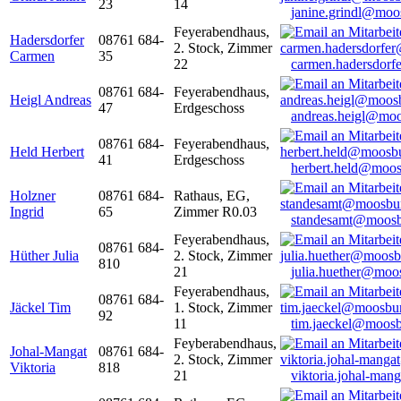
23
14
janine.grindl@moo
Feyerabendhaus,
Hadersdorfer
08761 684-
2. Stock, Zimmer
Carmen
35
22
carmen.hadersdor
08761 684-
Feyerabendhaus,
Heigl Andreas
47
Erdgeschoss
andreas.heigl@moo
08761 684-
Feyerabendhaus,
Held Herbert
41
Erdgeschoss
herbert.held@moos
Holzner
08761 684-
Rathaus, EG,
Ingrid
65
Zimmer R0.03
standesamt@moosb
Feyerabendhaus,
08761 684-
Hüther Julia
2. Stock, Zimmer
810
21
julia.huether@moo
Feyerabendhaus,
08761 684-
Jäckel Tim
1. Stock, Zimmer
92
11
tim.jaeckel@moosb
Feyberabendhaus,
Johal-Mangat
08761 684-
2. Stock, Zimmer
Viktoria
818
21
viktoria.johal-ma