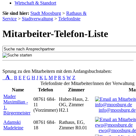
Wirtschaft & Standort
Sie sind hier:
Stadt Moosburg
>
Rathaus &
Service
>
Stadtverwaltung
>
Telefonliste
Mitarbeiter-Telefon-Liste
Sprung zu den Mitarbeitern mit dem Anfangsbuchstaben:
A
B
E
F
G
H
J
K
L
M
P
R
S
W
Z
Telefonliste der Mitarbeiter/innen der Verwaltung
Name
Telefon
Zimmer
Mai
Mader
08761 684-
Huber-Haus, 2.
Maximilian -
11
OG, Zimmer
1.
(Vorzimmer)
H2.1
info@moosburg.de
Bürgermeister
Adamski
08761 684-
Rathaus, EG,
Madeleine
18
Zimmer R0.01
ewo@moosburg.d