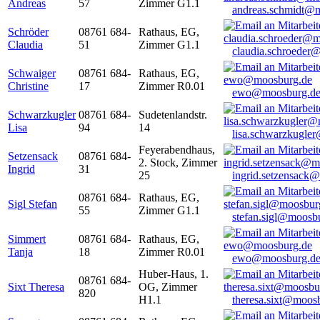
Andreas
57
Zimmer G1.1
andreas.schmidt@
Schröder
08761 684-
Rathaus, EG,
Claudia
51
Zimmer G1.1
claudia.schroeder
Schwaiger
08761 684-
Rathaus, EG,
Christine
17
Zimmer R0.01
ewo@moosburg.d
Schwarzkugler
08761 684-
Sudetenlandstr.
Lisa
94
14
lisa.schwarzkugle
Feyerabendhaus,
Setzensack
08761 684-
2. Stock, Zimmer
Ingrid
31
25
ingrid.setzensack
08761 684-
Rathaus, EG,
Sigl Stefan
55
Zimmer G1.1
stefan.sigl@moosb
Simmert
08761 684-
Rathaus, EG,
Tanja
18
Zimmer R0.01
ewo@moosburg.d
Huber-Haus, 1.
08761 684-
Sixt Theresa
OG, Zimmer
820
H1.1
theresa.sixt@moos