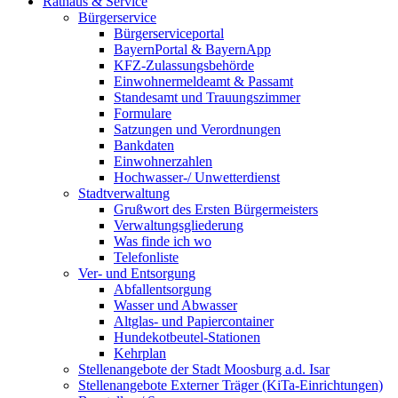
Rathaus & Service
Bürgerservice
Bürgerserviceportal
BayernPortal & BayernApp
KFZ-Zulassungsbehörde
Einwohnermeldeamt & Passamt
Standesamt und Trauungszimmer
Formulare
Satzungen und Verordnungen
Bankdaten
Einwohnerzahlen
Hochwasser-/ Unwetterdienst
Stadtverwaltung
Grußwort des Ersten Bürgermeisters
Verwaltungsgliederung
Was finde ich wo
Telefonliste
Ver- und Entsorgung
Abfallentsorgung
Wasser und Abwasser
Altglas- und Papiercontainer
Hundekotbeutel-Stationen
Kehrplan
Stellenangebote der Stadt Moosburg a.d. Isar
Stellenangebote Externer Träger (KiTa-Einrichtungen)