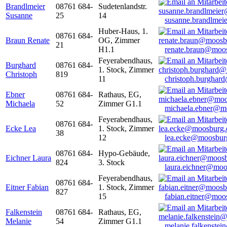
Brandlmeier
08761 684-
Sudetenlandstr.
Susanne
25
14
susanne.brandlme
Huber-Haus, 1.
08761 684-
Braun Renate
OG, Zimmer
21
H1.1
renate.braun@moo
Feyerabendhaus,
Burghard
08761 684-
1. Stock, Zimmer
Christoph
819
11
christoph.burghar
Ebner
08761 684-
Rathaus, EG,
Michaela
52
Zimmer G1.1
michaela.ebner@m
Feyerabendhaus,
08761 684-
Ecke Lea
1. Stock, Zimmer
38
12
lea.ecke@moosbur
08761 684-
Hypo-Gebäude,
Eichner Laura
824
3. Stock
laura.eichner@moo
Feyerabendhaus,
08761 684-
Eitner Fabian
1. Stock, Zimmer
827
15
fabian.eitner@moo
Falkenstein
08761 684-
Rathaus, EG,
Melanie
54
Zimmer G1.1
melanie.falkenste