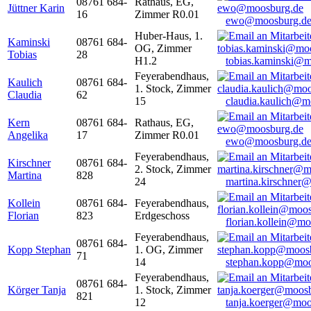
08761 684-
Rathaus, EG,
Jüttner Karin
16
Zimmer R0.01
ewo@moosburg.d
Huber-Haus, 1.
Kaminski
08761 684-
OG, Zimmer
Tobias
28
H1.2
tobias.kaminski@m
Feyerabendhaus,
Kaulich
08761 684-
1. Stock, Zimmer
Claudia
62
15
claudia.kaulich@m
Kern
08761 684-
Rathaus, EG,
Angelika
17
Zimmer R0.01
ewo@moosburg.d
Feyerabendhaus,
Kirschner
08761 684-
2. Stock, Zimmer
Martina
828
24
martina.kirschner
Kollein
08761 684-
Feyerabendhaus,
Florian
823
Erdgeschoss
florian.kollein@m
Feyerabendhaus,
08761 684-
Kopp Stephan
1. OG, Zimmer
71
14
stephan.kopp@moo
Feyerabendhaus,
08761 684-
Körger Tanja
1. Stock, Zimmer
821
12
tanja.koerger@moo