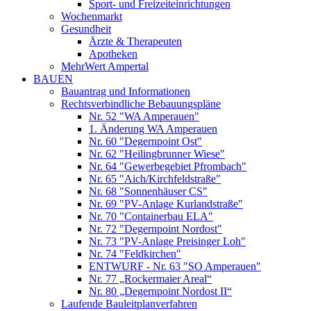
Sport- und Freizeiteinrichtungen
Wochenmarkt
Gesundheit
Ärzte & Therapeuten
Apotheken
MehrWert Ampertal
BAUEN
Bauantrag und Informationen
Rechtsverbindliche Bebauungspläne
Nr. 52 "WA Amperauen"
1. Änderung WA Amperauen
Nr. 60 "Degernpoint Ost"
Nr. 62 "Heilingbrunner Wiese"
Nr. 64 "Gewerbegebiet Pfrombach"
Nr. 65 "Aich/Kirchfeldstraße"
Nr. 68 "Sonnenhäuser CS"
Nr. 69 "PV-Anlage Kurlandstraße"
Nr. 70 "Containerbau ELA"
Nr. 72 "Degernpoint Nordost"
Nr. 73 "PV-Anlage Preisinger Loh"
Nr. 74 "Feldkirchen"
ENTWURF - Nr. 63 "SO Amperauen"
Nr. 77 „Rockermaier Areal“
Nr. 80 „Degernpoint Nordost II“
Laufende Bauleitplanverfahren