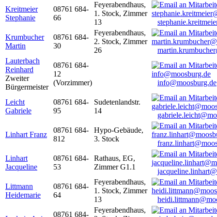
Feyerabendhaus,
Kreitmeier
08761 684-
1. Stock, Zimmer
Stephanie
66
13
stephanie.kreitme
Feyerabendhaus,
Krumbucher
08761 684-
2. Stock, Zimmer
Martin
30
26
martin.krumbuche
Lauterbach
08761 684-
Reinhard
12
Zweiter
(Vorzimmer)
info@moosburg.de
Bürgermeister
Leicht
08761 684-
Sudetenlandstr.
Gabriele
95
14
gabriele.leicht@m
08761 684-
Hypo-Gebäude,
Linhart Franz
812
3. Stock
franz.linhart@moo
Linhart
08761 684-
Rathaus, EG,
Jacqueline
53
Zimmer G1.1
jacqueline.linhart
Feyerabendhaus,
Littmann
08761 684-
1. Stock, Zimmer
Heidemarie
64
13
heidi.littmann@mo
Feyerabendhaus,
08761 684-