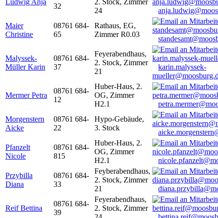
Ludwig Anja
2. Stock, Zimmer
32
24
anja.ludwig@moos
Maier
08761 684-
Rathaus, EG,
Christine
65
Zimmer R0.03
standesamt@moosb
Feyerabendhaus,
Malyssek-
08761 684-
2. Stock, Zimmer
Müller Karin
37
karin.malyssek-
21
mueller@moosburg.
Huber-Haus, 2.
08761 684-
Mermer Petra
OG, Zimmer
12
H2.1
petra.mermer@moo
Morgenstern
08761 684-
Hypo-Gebäude,
Aicke
22
3. Stock
aicke.morgenster
Huber-Haus, 2.
Pfanzelt
08761 684-
OG, Zimmer
Nicole
815
H2.1
nicole.pfanzelt@m
Feyberabendhaus,
Przybilla
08761 684-
2. Stock, Zimmer
Diana
33
21
diana.przybilla@m
Feyerabendhaus,
08761 684-
Reif Bettina
2. Stock, Zimmer
39
24
bettina.reif@moosb