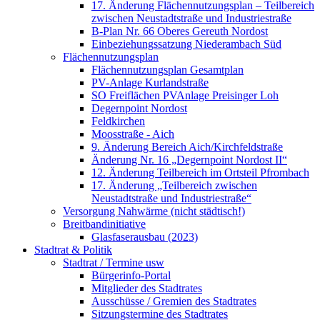
17. Änderung Flächennutzungsplan – Teilbereich
zwischen Neustadtstraße und Industriestraße
B-Plan Nr. 66 Oberes Gereuth Nordost
Einbeziehungssatzung Niederambach Süd
Flächennutzungsplan
Flächennutzungsplan Gesamtplan
PV-Anlage Kurlandstraße
SO Freiflächen PV­Anlage Preisinger Loh
Degernpoint Nordost
Feldkirchen
Moosstraße - Aich
9. Änderung Bereich Aich/Kirchfeldstraße
Änderung Nr. 16 „Degernpoint Nordost II“
12. Änderung Teilbereich im Ortsteil Pfrombach
17. Änderung „Teilbereich zwischen
Neustadtstraße und Industriestraße“
Versorgung Nahwärme (nicht städtisch!)
Breitbandinitiative
Glasfaserausbau (2023)
Stadtrat & Politik
Stadtrat / Termine usw
Bürgerinfo-Portal
Mitglieder des Stadtrates
Ausschüsse / Gremien des Stadtrates
Sitzungstermine des Stadtrates