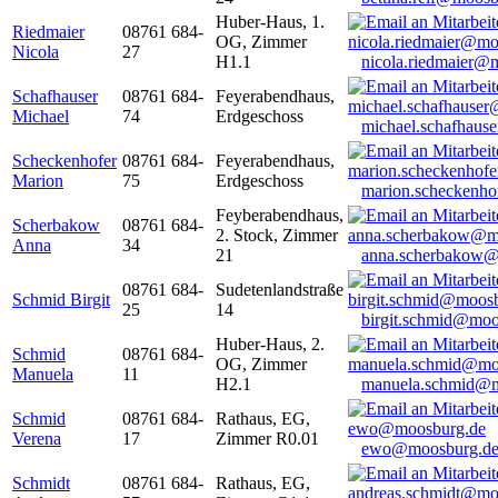
Huber-Haus, 1.
Riedmaier
08761 684-
OG, Zimmer
Nicola
27
H1.1
nicola.riedmaier@
Schafhauser
08761 684-
Feyerabendhaus,
Michael
74
Erdgeschoss
michael.schafhaus
Scheckenhofer
08761 684-
Feyerabendhaus,
Marion
75
Erdgeschoss
marion.scheckenh
Feyberabendhaus,
Scherbakow
08761 684-
2. Stock, Zimmer
Anna
34
21
anna.scherbakow@
08761 684-
Sudetenlandstraße
Schmid Birgit
25
14
birgit.schmid@moo
Huber-Haus, 2.
Schmid
08761 684-
OG, Zimmer
Manuela
11
H2.1
manuela.schmid@m
Schmid
08761 684-
Rathaus, EG,
Verena
17
Zimmer R0.01
ewo@moosburg.d
Schmidt
08761 684-
Rathaus, EG,