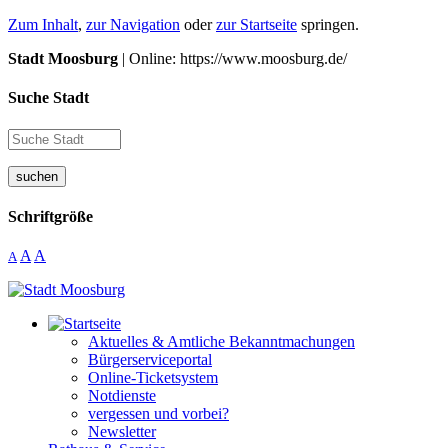
Zum Inhalt
,
zur Navigation
oder
zur Startseite
springen.
Stadt Moosburg
| Online: https://www.moosburg.de/
Suche Stadt
suchen
Schriftgröße
A
A
A
Aktuelles & Amtliche Bekanntmachungen
Bürgerserviceportal
Online-Ticketsystem
Notdienste
vergessen und vorbei?
Newsletter