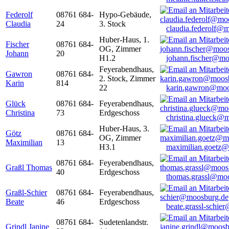
Federolf
08761 684-
Hypo-Gebäude,
Claudia
24
3. Stock
claudia.federolf@
Huber-Haus, 1.
Fischer
08761 684-
OG, Zimmer
Johann
20
H1.2
johann.fischer@mo
Feyerabendhaus,
Gawron
08761 684-
2. Stock, Zimmer
Karin
814
22
karin.gawron@moo
Glück
08761 684-
Feyerabendhaus,
Christina
73
Erdgeschoss
christina.glueck@
Huber-Haus, 3.
Götz
08761 684-
OG, Zimmer
Maximilian
13
H3.1
maximilian.goetz
08761 684-
Feyerabendhaus,
Graßl Thomas
40
Erdgeschoss
thomas.grassl@mo
Graßl-Schier
08761 684-
Feyerabendhaus,
Beate
46
Erdgeschoss
beate.grassl-schi
08761 684-
Sudetenlandstr.
Grindl Janine