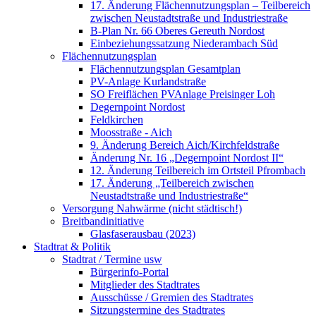
17. Änderung Flächennutzungsplan – Teilbereich
zwischen Neustadtstraße und Industriestraße
B-Plan Nr. 66 Oberes Gereuth Nordost
Einbeziehungssatzung Niederambach Süd
Flächennutzungsplan
Flächennutzungsplan Gesamtplan
PV-Anlage Kurlandstraße
SO Freiflächen PV­Anlage Preisinger Loh
Degernpoint Nordost
Feldkirchen
Moosstraße - Aich
9. Änderung Bereich Aich/Kirchfeldstraße
Änderung Nr. 16 „Degernpoint Nordost II“
12. Änderung Teilbereich im Ortsteil Pfrombach
17. Änderung „Teilbereich zwischen
Neustadtstraße und Industriestraße“
Versorgung Nahwärme (nicht städtisch!)
Breitbandinitiative
Glasfaserausbau (2023)
Stadtrat & Politik
Stadtrat / Termine usw
Bürgerinfo-Portal
Mitglieder des Stadtrates
Ausschüsse / Gremien des Stadtrates
Sitzungstermine des Stadtrates