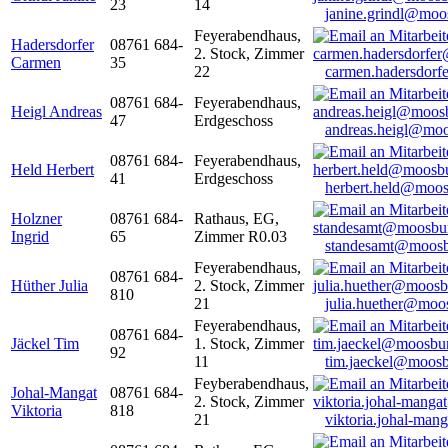
23
14
janine.grindl@moo
Feyerabendhaus,
Hadersdorfer
08761 684-
2. Stock, Zimmer
Carmen
35
22
carmen.hadersdor
08761 684-
Feyerabendhaus,
Heigl Andreas
47
Erdgeschoss
andreas.heigl@moo
08761 684-
Feyerabendhaus,
Held Herbert
41
Erdgeschoss
herbert.held@moos
Holzner
08761 684-
Rathaus, EG,
Ingrid
65
Zimmer R0.03
standesamt@moosb
Feyerabendhaus,
08761 684-
Hüther Julia
2. Stock, Zimmer
810
21
julia.huether@moo
Feyerabendhaus,
08761 684-
Jäckel Tim
1. Stock, Zimmer
92
11
tim.jaeckel@moosb
Feyberabendhaus,
Johal-Mangat
08761 684-
2. Stock, Zimmer
Viktoria
818
21
viktoria.johal-ma