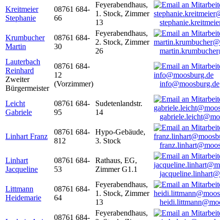
Feyerabendhaus,
Kreitmeier
08761 684-
1. Stock, Zimmer
Stephanie
66
13
stephanie.kreitme
Feyerabendhaus,
Krumbucher
08761 684-
2. Stock, Zimmer
Martin
30
26
martin.krumbuche
Lauterbach
08761 684-
Reinhard
12
Zweiter
(Vorzimmer)
info@moosburg.de
Bürgermeister
Leicht
08761 684-
Sudetenlandstr.
Gabriele
95
14
gabriele.leicht@m
08761 684-
Hypo-Gebäude,
Linhart Franz
812
3. Stock
franz.linhart@moo
Linhart
08761 684-
Rathaus, EG,
Jacqueline
53
Zimmer G1.1
jacqueline.linhart
Feyerabendhaus,
Littmann
08761 684-
1. Stock, Zimmer
Heidemarie
64
13
heidi.littmann@mo
Feyerabendhaus,
08761 684-