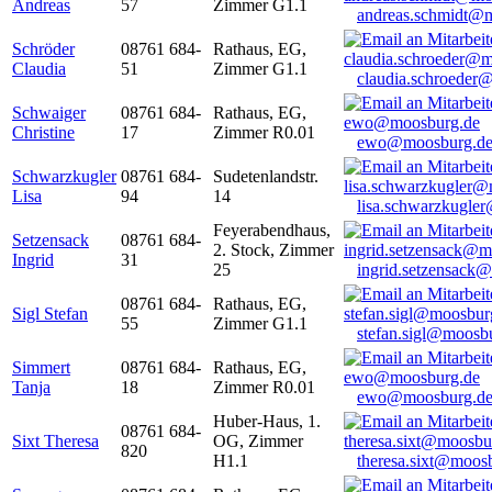
Andreas
57
Zimmer G1.1
andreas.schmidt@
Schröder
08761 684-
Rathaus, EG,
Claudia
51
Zimmer G1.1
claudia.schroeder
Schwaiger
08761 684-
Rathaus, EG,
Christine
17
Zimmer R0.01
ewo@moosburg.d
Schwarzkugler
08761 684-
Sudetenlandstr.
Lisa
94
14
lisa.schwarzkugle
Feyerabendhaus,
Setzensack
08761 684-
2. Stock, Zimmer
Ingrid
31
25
ingrid.setzensack
08761 684-
Rathaus, EG,
Sigl Stefan
55
Zimmer G1.1
stefan.sigl@moosb
Simmert
08761 684-
Rathaus, EG,
Tanja
18
Zimmer R0.01
ewo@moosburg.d
Huber-Haus, 1.
08761 684-
Sixt Theresa
OG, Zimmer
820
H1.1
theresa.sixt@moos