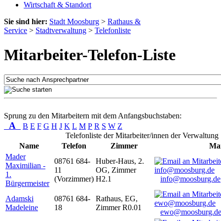
Wirtschaft & Standort
Sie sind hier:
Stadt Moosburg
>
Rathaus &
Service
>
Stadtverwaltung
>
Telefonliste
Mitarbeiter-Telefon-Liste
Sprung zu den Mitarbeitern mit dem Anfangsbuchstaben:
A
B
E
F
G
H
J
K
L
M
P
R
S
W
Z
Telefonliste der Mitarbeiter/innen der Verwaltung
Name
Telefon
Zimmer
Mai
Mader
08761 684-
Huber-Haus, 2.
Maximilian -
11
OG, Zimmer
1.
(Vorzimmer)
H2.1
info@moosburg.de
Bürgermeister
Adamski
08761 684-
Rathaus, EG,
Madeleine
18
Zimmer R0.01
ewo@moosburg.d