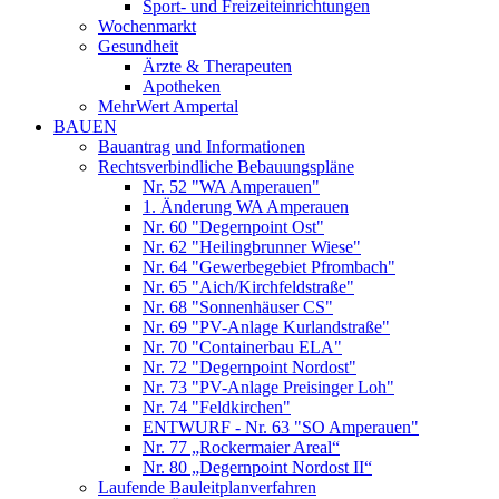
Sport- und Freizeiteinrichtungen
Wochenmarkt
Gesundheit
Ärzte & Therapeuten
Apotheken
MehrWert Ampertal
BAUEN
Bauantrag und Informationen
Rechtsverbindliche Bebauungspläne
Nr. 52 "WA Amperauen"
1. Änderung WA Amperauen
Nr. 60 "Degernpoint Ost"
Nr. 62 "Heilingbrunner Wiese"
Nr. 64 "Gewerbegebiet Pfrombach"
Nr. 65 "Aich/Kirchfeldstraße"
Nr. 68 "Sonnenhäuser CS"
Nr. 69 "PV-Anlage Kurlandstraße"
Nr. 70 "Containerbau ELA"
Nr. 72 "Degernpoint Nordost"
Nr. 73 "PV-Anlage Preisinger Loh"
Nr. 74 "Feldkirchen"
ENTWURF - Nr. 63 "SO Amperauen"
Nr. 77 „Rockermaier Areal“
Nr. 80 „Degernpoint Nordost II“
Laufende Bauleitplanverfahren