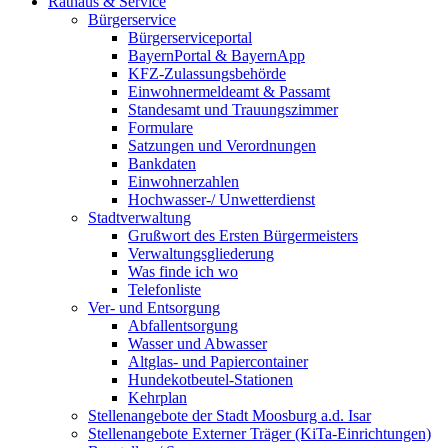
Rathaus & Service
Bürgerservice
Bürgerserviceportal
BayernPortal & BayernApp
KFZ-Zulassungsbehörde
Einwohnermeldeamt & Passamt
Standesamt und Trauungszimmer
Formulare
Satzungen und Verordnungen
Bankdaten
Einwohnerzahlen
Hochwasser-/ Unwetterdienst
Stadtverwaltung
Grußwort des Ersten Bürgermeisters
Verwaltungsgliederung
Was finde ich wo
Telefonliste
Ver- und Entsorgung
Abfallentsorgung
Wasser und Abwasser
Altglas- und Papiercontainer
Hundekotbeutel-Stationen
Kehrplan
Stellenangebote der Stadt Moosburg a.d. Isar
Stellenangebote Externer Träger (KiTa-Einrichtungen)