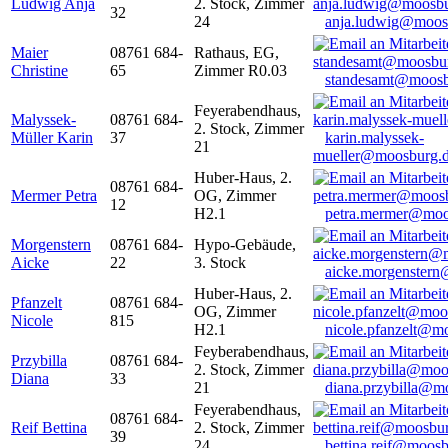
Ludwig Anja
2. Stock, Zimmer
32
24
anja.ludwig@moos
Maier
08761 684-
Rathaus, EG,
Christine
65
Zimmer R0.03
standesamt@moosb
Feyerabendhaus,
Malyssek-
08761 684-
2. Stock, Zimmer
Müller Karin
37
karin.malyssek-
21
mueller@moosburg.
Huber-Haus, 2.
08761 684-
Mermer Petra
OG, Zimmer
12
H2.1
petra.mermer@moo
Morgenstern
08761 684-
Hypo-Gebäude,
Aicke
22
3. Stock
aicke.morgenster
Huber-Haus, 2.
Pfanzelt
08761 684-
OG, Zimmer
Nicole
815
H2.1
nicole.pfanzelt@m
Feyberabendhaus,
Przybilla
08761 684-
2. Stock, Zimmer
Diana
33
21
diana.przybilla@m
Feyerabendhaus,
08761 684-
Reif Bettina
2. Stock, Zimmer
39
24
bettina.reif@moosb