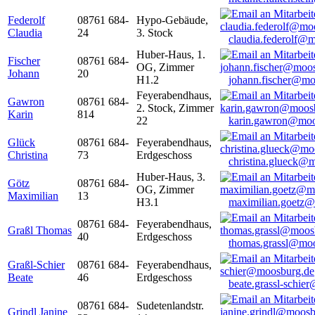
Federolf
08761 684-
Hypo-Gebäude,
Claudia
24
3. Stock
claudia.federolf@
Huber-Haus, 1.
Fischer
08761 684-
OG, Zimmer
Johann
20
H1.2
johann.fischer@mo
Feyerabendhaus,
Gawron
08761 684-
2. Stock, Zimmer
Karin
814
22
karin.gawron@moo
Glück
08761 684-
Feyerabendhaus,
Christina
73
Erdgeschoss
christina.glueck@
Huber-Haus, 3.
Götz
08761 684-
OG, Zimmer
Maximilian
13
H3.1
maximilian.goetz
08761 684-
Feyerabendhaus,
Graßl Thomas
40
Erdgeschoss
thomas.grassl@mo
Graßl-Schier
08761 684-
Feyerabendhaus,
Beate
46
Erdgeschoss
beate.grassl-schi
08761 684-
Sudetenlandstr.
Grindl Janine