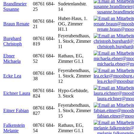
Brandlmeier
08761 684-
Sudetenlandstr.
Susanne
25
14
susanne.brandlme
Huber-Haus, 1.
08761 684-
Braun Renate
OG, Zimmer
21
H1.1
renate.braun@moo
Feyerabendhaus,
Burghard
08761 684-
1. Stock, Zimmer
Christoph
819
11
christoph.burghar
Ebner
08761 684-
Rathaus, EG,
Michaela
52
Zimmer G1.1
michaela.ebner@m
Feyerabendhaus,
08761 684-
Ecke Lea
1. Stock, Zimmer
38
12
lea.ecke@moosbur
08761 684-
Hypo-Gebäude,
Eichner Laura
824
3. Stock
laura.eichner@moo
Feyerabendhaus,
08761 684-
Eitner Fabian
1. Stock, Zimmer
827
15
fabian.eitner@moo
Falkenstein
08761 684-
Rathaus, EG,
Melanie
54
Zimmer G1.1
melanie.falkenste