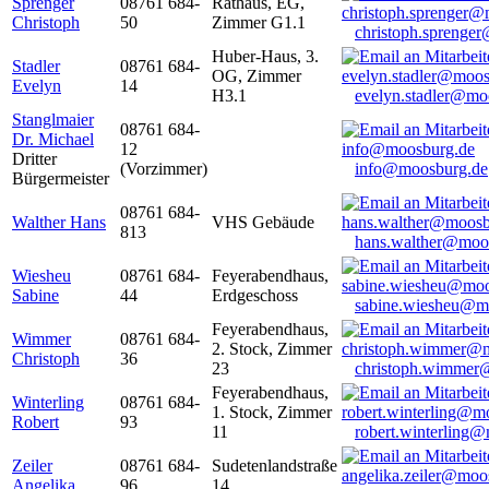
Sprenger
08761 684-
Rathaus, EG,
Christoph
50
Zimmer G1.1
christoph.sprenge
Huber-Haus, 3.
Stadler
08761 684-
OG, Zimmer
Evelyn
14
H3.1
evelyn.stadler@mo
Stanglmaier
08761 684-
Dr. Michael
12
Dritter
(Vorzimmer)
info@moosburg.de
Bürgermeister
08761 684-
Walther Hans
VHS Gebäude
813
hans.walther@moo
Wiesheu
08761 684-
Feyerabendhaus,
Sabine
44
Erdgeschoss
sabine.wiesheu@m
Feyerabendhaus,
Wimmer
08761 684-
2. Stock, Zimmer
Christoph
36
23
christoph.wimmer
Feyerabendhaus,
Winterling
08761 684-
1. Stock, Zimmer
Robert
93
11
robert.winterling
Zeiler
08761 684-
Sudetenlandstraße
Angelika
96
14