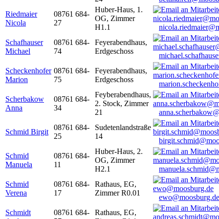
Huber-Haus, 1.
Riedmaier
08761 684-
OG, Zimmer
Nicola
27
H1.1
nicola.riedmaier@
Schafhauser
08761 684-
Feyerabendhaus,
Michael
74
Erdgeschoss
michael.schafhaus
Scheckenhofer
08761 684-
Feyerabendhaus,
Marion
75
Erdgeschoss
marion.scheckenh
Feyberabendhaus,
Scherbakow
08761 684-
2. Stock, Zimmer
Anna
34
21
anna.scherbakow@
08761 684-
Sudetenlandstraße
Schmid Birgit
25
14
birgit.schmid@moo
Huber-Haus, 2.
Schmid
08761 684-
OG, Zimmer
Manuela
11
H2.1
manuela.schmid@m
Schmid
08761 684-
Rathaus, EG,
Verena
17
Zimmer R0.01
ewo@moosburg.d
Schmidt
08761 684-
Rathaus, EG,