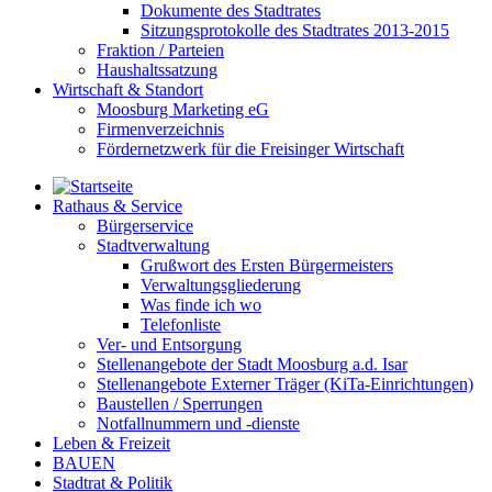
Dokumente des Stadtrates
Sitzungsprotokolle des Stadtrates 2013-2015
Fraktion / Parteien
Haushaltssatzung
Wirtschaft & Standort
Moosburg Marketing eG
Firmenverzeichnis
Fördernetzwerk für die Freisinger Wirtschaft
Rathaus & Service
Bürgerservice
Stadtverwaltung
Grußwort des Ersten Bürgermeisters
Verwaltungsgliederung
Was finde ich wo
Telefonliste
Ver- und Entsorgung
Stellenangebote der Stadt Moosburg a.d. Isar
Stellenangebote Externer Träger (KiTa-Einrichtungen)
Baustellen / Sperrungen
Notfallnummern und -dienste
Leben & Freizeit
BAUEN
Stadtrat & Politik