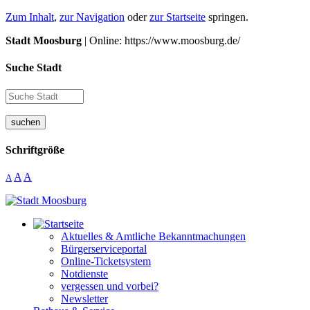
Zum Inhalt
,
zur Navigation
oder
zur Startseite
springen.
Stadt Moosburg
| Online: https://www.moosburg.de/
Suche Stadt
suchen
Schriftgröße
A
A
A
Aktuelles & Amtliche Bekanntmachungen
Bürgerserviceportal
Online-Ticketsystem
Notdienste
vergessen und vorbei?
Newsletter