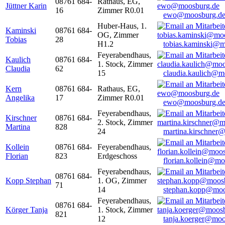
08761 684-
Rathaus, EG,
Jüttner Karin
16
Zimmer R0.01
ewo@moosburg.d
Huber-Haus, 1.
Kaminski
08761 684-
OG, Zimmer
Tobias
28
H1.2
tobias.kaminski@m
Feyerabendhaus,
Kaulich
08761 684-
1. Stock, Zimmer
Claudia
62
15
claudia.kaulich@m
Kern
08761 684-
Rathaus, EG,
Angelika
17
Zimmer R0.01
ewo@moosburg.d
Feyerabendhaus,
Kirschner
08761 684-
2. Stock, Zimmer
Martina
828
24
martina.kirschner
Kollein
08761 684-
Feyerabendhaus,
Florian
823
Erdgeschoss
florian.kollein@m
Feyerabendhaus,
08761 684-
Kopp Stephan
1. OG, Zimmer
71
14
stephan.kopp@moo
Feyerabendhaus,
08761 684-
Körger Tanja
1. Stock, Zimmer
821
12
tanja.koerger@moo