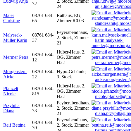
Ludwig Anja
2. Stock, Zimmer
32
24
anja.ludwig@moos
Maier
08761 684-
Rathaus, EG,
Christine
65
Zimmer R0.03
standesamt@moosb
Feyerabendhaus,
Malyssek-
08761 684-
2. Stock, Zimmer
Müller Karin
37
karin.malyssek-
21
mueller@moosburg.
Huber-Haus, 2.
08761 684-
Mermer Petra
OG, Zimmer
12
H2.1
petra.mermer@moo
Morgenstern
08761 684-
Hypo-Gebäude,
Aicke
22
3. Stock
aicke.morgenster
Huber-Haus, 2.
Pfanzelt
08761 684-
OG, Zimmer
Nicole
815
H2.1
nicole.pfanzelt@m
Feyberabendhaus,
Przybilla
08761 684-
2. Stock, Zimmer
Diana
33
21
diana.przybilla@m
Feyerabendhaus,
08761 684-
Reif Bettina
2. Stock, Zimmer
39
24
bettina.reif@moosb