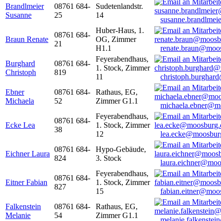
Brandlmeier
08761 684-
Sudetenlandstr.
Susanne
25
14
susanne.brandlme
Huber-Haus, 1.
08761 684-
Braun Renate
OG, Zimmer
21
H1.1
renate.braun@moo
Feyerabendhaus,
Burghard
08761 684-
1. Stock, Zimmer
Christoph
819
11
christoph.burghar
Ebner
08761 684-
Rathaus, EG,
Michaela
52
Zimmer G1.1
michaela.ebner@m
Feyerabendhaus,
08761 684-
Ecke Lea
1. Stock, Zimmer
38
12
lea.ecke@moosbur
08761 684-
Hypo-Gebäude,
Eichner Laura
824
3. Stock
laura.eichner@moo
Feyerabendhaus,
08761 684-
Eitner Fabian
1. Stock, Zimmer
827
15
fabian.eitner@moo
Falkenstein
08761 684-
Rathaus, EG,
Melanie
54
Zimmer G1.1
melanie.falkenste