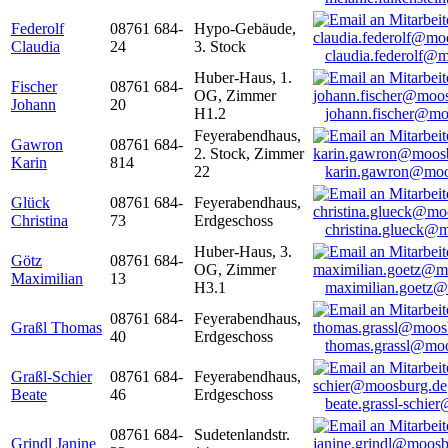
Federolf
08761 684-
Hypo-Gebäude,
Claudia
24
3. Stock
claudia.federolf@
Huber-Haus, 1.
Fischer
08761 684-
OG, Zimmer
Johann
20
H1.2
johann.fischer@mo
Feyerabendhaus,
Gawron
08761 684-
2. Stock, Zimmer
Karin
814
22
karin.gawron@moo
Glück
08761 684-
Feyerabendhaus,
Christina
73
Erdgeschoss
christina.glueck@
Huber-Haus, 3.
Götz
08761 684-
OG, Zimmer
Maximilian
13
H3.1
maximilian.goetz
08761 684-
Feyerabendhaus,
Graßl Thomas
40
Erdgeschoss
thomas.grassl@mo
Graßl-Schier
08761 684-
Feyerabendhaus,
Beate
46
Erdgeschoss
beate.grassl-schi
08761 684-
Sudetenlandstr.
Grindl Janine