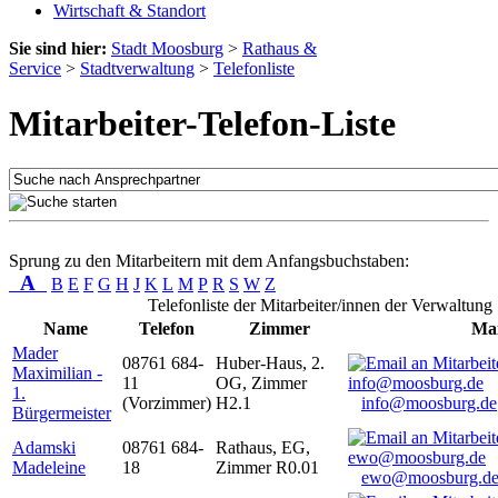
Wirtschaft & Standort
Sie sind hier:
Stadt Moosburg
>
Rathaus &
Service
>
Stadtverwaltung
>
Telefonliste
Mitarbeiter-Telefon-Liste
Sprung zu den Mitarbeitern mit dem Anfangsbuchstaben:
A
B
E
F
G
H
J
K
L
M
P
R
S
W
Z
Telefonliste der Mitarbeiter/innen der Verwaltung
Name
Telefon
Zimmer
Mai
Mader
08761 684-
Huber-Haus, 2.
Maximilian -
11
OG, Zimmer
1.
(Vorzimmer)
H2.1
info@moosburg.de
Bürgermeister
Adamski
08761 684-
Rathaus, EG,
Madeleine
18
Zimmer R0.01
ewo@moosburg.d