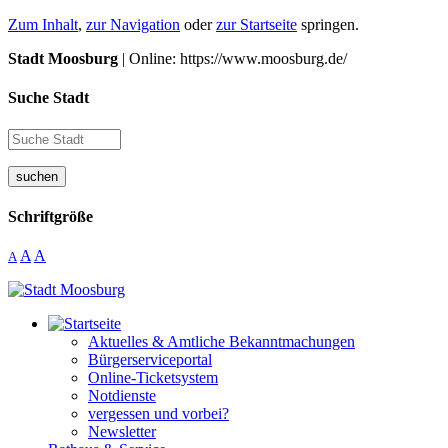
Zum Inhalt
,
zur Navigation
oder
zur Startseite
springen.
Stadt Moosburg
| Online: https://www.moosburg.de/
Suche Stadt
suchen
Schriftgröße
A
A
A
Aktuelles & Amtliche Bekanntmachungen
Bürgerserviceportal
Online-Ticketsystem
Notdienste
vergessen und vorbei?
Newsletter