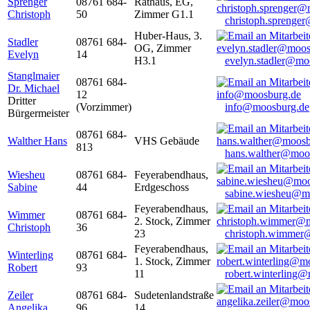
Sprenger
08761 684-
Rathaus, EG,
Christoph
50
Zimmer G1.1
christoph.sprenge
Huber-Haus, 3.
Stadler
08761 684-
OG, Zimmer
Evelyn
14
H3.1
evelyn.stadler@mo
Stanglmaier
08761 684-
Dr. Michael
12
Dritter
(Vorzimmer)
info@moosburg.de
Bürgermeister
08761 684-
Walther Hans
VHS Gebäude
813
hans.walther@moo
Wiesheu
08761 684-
Feyerabendhaus,
Sabine
44
Erdgeschoss
sabine.wiesheu@m
Feyerabendhaus,
Wimmer
08761 684-
2. Stock, Zimmer
Christoph
36
23
christoph.wimmer
Feyerabendhaus,
Winterling
08761 684-
1. Stock, Zimmer
Robert
93
11
robert.winterling
Zeiler
08761 684-
Sudetenlandstraße
Angelika
96
14