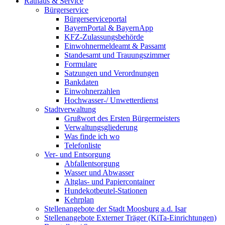
Rathaus & Service
Bürgerservice
Bürgerserviceportal
BayernPortal & BayernApp
KFZ-Zulassungsbehörde
Einwohnermeldeamt & Passamt
Standesamt und Trauungszimmer
Formulare
Satzungen und Verordnungen
Bankdaten
Einwohnerzahlen
Hochwasser-/ Unwetterdienst
Stadtverwaltung
Grußwort des Ersten Bürgermeisters
Verwaltungsgliederung
Was finde ich wo
Telefonliste
Ver- und Entsorgung
Abfallentsorgung
Wasser und Abwasser
Altglas- und Papiercontainer
Hundekotbeutel-Stationen
Kehrplan
Stellenangebote der Stadt Moosburg a.d. Isar
Stellenangebote Externer Träger (KiTa-Einrichtungen)