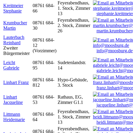
Feyerabendhaus,
Kreitmeier
08761 684-
1. Stock, Zimmer
Stephanie
66
13
stephanie.kreitme
Feyerabendhaus,
Krumbucher
08761 684-
2. Stock, Zimmer
Martin
30
26
martin.krumbuche
Lauterbach
08761 684-
Reinhard
12
Zweiter
(Vorzimmer)
info@moosburg.de
Bürgermeister
Leicht
08761 684-
Sudetenlandstr.
Gabriele
95
14
gabriele.leicht@m
08761 684-
Hypo-Gebäude,
Linhart Franz
812
3. Stock
franz.linhart@moo
Linhart
08761 684-
Rathaus, EG,
Jacqueline
53
Zimmer G1.1
jacqueline.linhart
Feyerabendhaus,
Littmann
08761 684-
1. Stock, Zimmer
Heidemarie
64
13
heidi.littmann@mo
Feyerabendhaus,
08761 684-