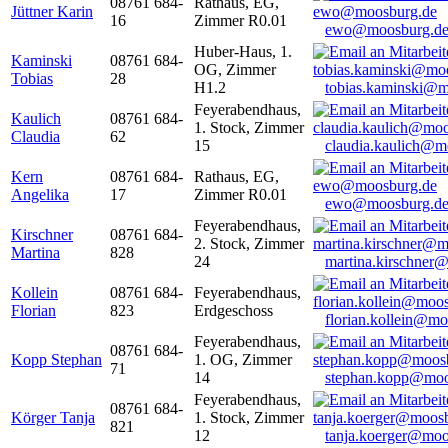
08761 684-
Rathaus, EG,
Jüttner Karin
16
Zimmer R0.01
ewo@moosburg.d
Huber-Haus, 1.
Kaminski
08761 684-
OG, Zimmer
Tobias
28
H1.2
tobias.kaminski@m
Feyerabendhaus,
Kaulich
08761 684-
1. Stock, Zimmer
Claudia
62
15
claudia.kaulich@m
Kern
08761 684-
Rathaus, EG,
Angelika
17
Zimmer R0.01
ewo@moosburg.d
Feyerabendhaus,
Kirschner
08761 684-
2. Stock, Zimmer
Martina
828
24
martina.kirschner
Kollein
08761 684-
Feyerabendhaus,
Florian
823
Erdgeschoss
florian.kollein@m
Feyerabendhaus,
08761 684-
Kopp Stephan
1. OG, Zimmer
71
14
stephan.kopp@moo
Feyerabendhaus,
08761 684-
Körger Tanja
1. Stock, Zimmer
821
12
tanja.koerger@moo