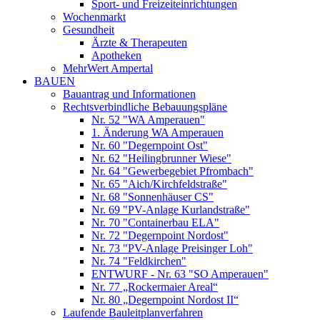
Sport- und Freizeiteinrichtungen
Wochenmarkt
Gesundheit
Ärzte & Therapeuten
Apotheken
MehrWert Ampertal
BAUEN
Bauantrag und Informationen
Rechtsverbindliche Bebauungspläne
Nr. 52 "WA Amperauen"
1. Änderung WA Amperauen
Nr. 60 "Degernpoint Ost"
Nr. 62 "Heilingbrunner Wiese"
Nr. 64 "Gewerbegebiet Pfrombach"
Nr. 65 "Aich/Kirchfeldstraße"
Nr. 68 "Sonnenhäuser CS"
Nr. 69 "PV-Anlage Kurlandstraße"
Nr. 70 "Containerbau ELA"
Nr. 72 "Degernpoint Nordost"
Nr. 73 "PV-Anlage Preisinger Loh"
Nr. 74 "Feldkirchen"
ENTWURF - Nr. 63 "SO Amperauen"
Nr. 77 „Rockermaier Areal“
Nr. 80 „Degernpoint Nordost II“
Laufende Bauleitplanverfahren