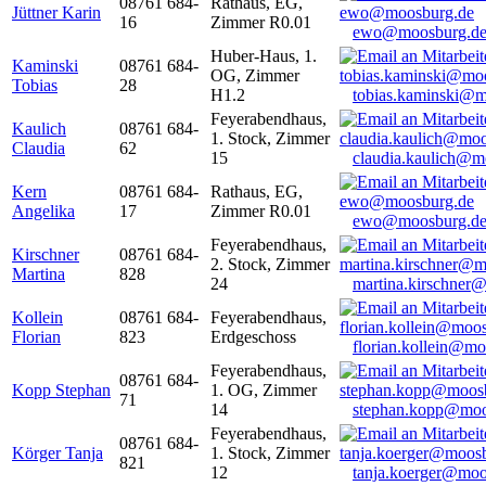
08761 684-
Rathaus, EG,
Jüttner Karin
16
Zimmer R0.01
ewo@moosburg.d
Huber-Haus, 1.
Kaminski
08761 684-
OG, Zimmer
Tobias
28
H1.2
tobias.kaminski@m
Feyerabendhaus,
Kaulich
08761 684-
1. Stock, Zimmer
Claudia
62
15
claudia.kaulich@m
Kern
08761 684-
Rathaus, EG,
Angelika
17
Zimmer R0.01
ewo@moosburg.d
Feyerabendhaus,
Kirschner
08761 684-
2. Stock, Zimmer
Martina
828
24
martina.kirschner
Kollein
08761 684-
Feyerabendhaus,
Florian
823
Erdgeschoss
florian.kollein@m
Feyerabendhaus,
08761 684-
Kopp Stephan
1. OG, Zimmer
71
14
stephan.kopp@moo
Feyerabendhaus,
08761 684-
Körger Tanja
1. Stock, Zimmer
821
12
tanja.koerger@moo