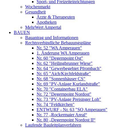
Sport- und Freizeiteinrichtungen
Wochenmarkt
Gesundheit
Ärzte & Therapeuten
Apotheken
MehrWert Ampertal
BAUEN
Bauantrag und Informationen
Rechtsverbindliche Bebauungspläne
Nr. 52 "WA Amperauen"
1. Änderung WA Amperauen
Nr. 60 "Degernpoint Ost"
Nr. 62 "Heilingbrunner Wiese"
Nr. 64 "Gewerbegebiet Pfrombach"
Nr. 65 "Aich/Kirchfeldstraße"
Nr. 68 "Sonnenhäuser CS"
Nr. 69 "PV-Anlage Kurlandstraße"
Nr. 70 "Containerbau ELA"
Nr. 72 "Degernpoint Nordost"
Nr. 73 "PV-Anlage Preisinger Loh"
Nr. 74 "Feldkirchen"
ENTWURF - Nr. 63 "SO Amperauen"
Nr. 77 „Rockermaier Areal“
Nr. 80 „Degernpoint Nordost II“
Laufende Bauleitplanverfahren