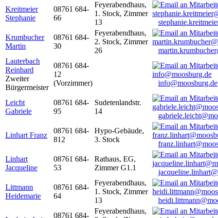
Feyerabendhaus,
Kreitmeier
08761 684-
1. Stock, Zimmer
Stephanie
66
13
stephanie.kreitme
Feyerabendhaus,
Krumbucher
08761 684-
2. Stock, Zimmer
Martin
30
26
martin.krumbuche
Lauterbach
08761 684-
Reinhard
12
Zweiter
(Vorzimmer)
info@moosburg.de
Bürgermeister
Leicht
08761 684-
Sudetenlandstr.
Gabriele
95
14
gabriele.leicht@m
08761 684-
Hypo-Gebäude,
Linhart Franz
812
3. Stock
franz.linhart@moo
Linhart
08761 684-
Rathaus, EG,
Jacqueline
53
Zimmer G1.1
jacqueline.linhart
Feyerabendhaus,
Littmann
08761 684-
1. Stock, Zimmer
Heidemarie
64
13
heidi.littmann@mo
Feyerabendhaus,
08761 684-