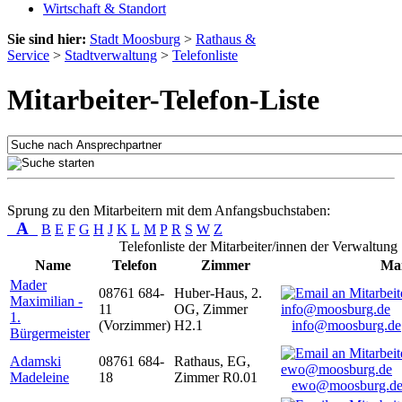
Wirtschaft & Standort
Sie sind hier:
Stadt Moosburg
>
Rathaus &
Service
>
Stadtverwaltung
>
Telefonliste
Mitarbeiter-Telefon-Liste
Sprung zu den Mitarbeitern mit dem Anfangsbuchstaben:
A
B
E
F
G
H
J
K
L
M
P
R
S
W
Z
Telefonliste der Mitarbeiter/innen der Verwaltung
Name
Telefon
Zimmer
Mai
Mader
08761 684-
Huber-Haus, 2.
Maximilian -
11
OG, Zimmer
1.
(Vorzimmer)
H2.1
info@moosburg.de
Bürgermeister
Adamski
08761 684-
Rathaus, EG,
Madeleine
18
Zimmer R0.01
ewo@moosburg.d