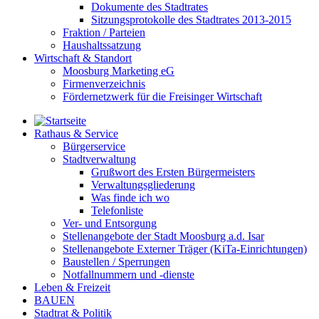
Dokumente des Stadtrates
Sitzungsprotokolle des Stadtrates 2013-2015
Fraktion / Parteien
Haushaltssatzung
Wirtschaft & Standort
Moosburg Marketing eG
Firmenverzeichnis
Fördernetzwerk für die Freisinger Wirtschaft
Rathaus & Service
Bürgerservice
Stadtverwaltung
Grußwort des Ersten Bürgermeisters
Verwaltungsgliederung
Was finde ich wo
Telefonliste
Ver- und Entsorgung
Stellenangebote der Stadt Moosburg a.d. Isar
Stellenangebote Externer Träger (KiTa-Einrichtungen)
Baustellen / Sperrungen
Notfallnummern und -dienste
Leben & Freizeit
BAUEN
Stadtrat & Politik