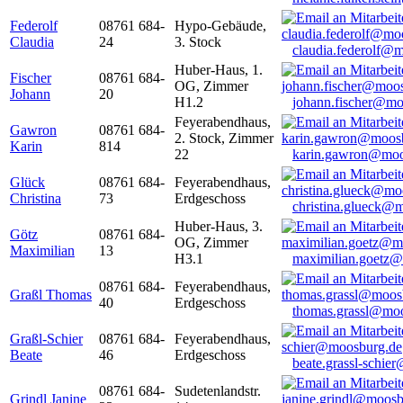
Federolf
08761 684-
Hypo-Gebäude,
Claudia
24
3. Stock
claudia.federolf@
Huber-Haus, 1.
Fischer
08761 684-
OG, Zimmer
Johann
20
H1.2
johann.fischer@mo
Feyerabendhaus,
Gawron
08761 684-
2. Stock, Zimmer
Karin
814
22
karin.gawron@moo
Glück
08761 684-
Feyerabendhaus,
Christina
73
Erdgeschoss
christina.glueck@
Huber-Haus, 3.
Götz
08761 684-
OG, Zimmer
Maximilian
13
H3.1
maximilian.goetz
08761 684-
Feyerabendhaus,
Graßl Thomas
40
Erdgeschoss
thomas.grassl@mo
Graßl-Schier
08761 684-
Feyerabendhaus,
Beate
46
Erdgeschoss
beate.grassl-schi
08761 684-
Sudetenlandstr.
Grindl Janine