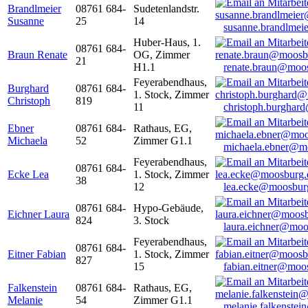
Brandlmeier
08761 684-
Sudetenlandstr.
Susanne
25
14
susanne.brandlme
Huber-Haus, 1.
08761 684-
Braun Renate
OG, Zimmer
21
H1.1
renate.braun@moo
Feyerabendhaus,
Burghard
08761 684-
1. Stock, Zimmer
Christoph
819
11
christoph.burghar
Ebner
08761 684-
Rathaus, EG,
Michaela
52
Zimmer G1.1
michaela.ebner@m
Feyerabendhaus,
08761 684-
Ecke Lea
1. Stock, Zimmer
38
12
lea.ecke@moosbur
08761 684-
Hypo-Gebäude,
Eichner Laura
824
3. Stock
laura.eichner@moo
Feyerabendhaus,
08761 684-
Eitner Fabian
1. Stock, Zimmer
827
15
fabian.eitner@moo
Falkenstein
08761 684-
Rathaus, EG,
Melanie
54
Zimmer G1.1
melanie.falkenste