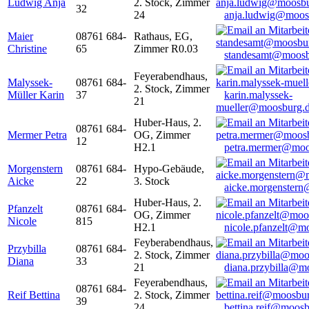
Ludwig Anja
2. Stock, Zimmer
32
24
anja.ludwig@moos
Maier
08761 684-
Rathaus, EG,
Christine
65
Zimmer R0.03
standesamt@moosb
Feyerabendhaus,
Malyssek-
08761 684-
2. Stock, Zimmer
Müller Karin
37
karin.malyssek-
21
mueller@moosburg.
Huber-Haus, 2.
08761 684-
Mermer Petra
OG, Zimmer
12
H2.1
petra.mermer@moo
Morgenstern
08761 684-
Hypo-Gebäude,
Aicke
22
3. Stock
aicke.morgenster
Huber-Haus, 2.
Pfanzelt
08761 684-
OG, Zimmer
Nicole
815
H2.1
nicole.pfanzelt@m
Feyberabendhaus,
Przybilla
08761 684-
2. Stock, Zimmer
Diana
33
21
diana.przybilla@m
Feyerabendhaus,
08761 684-
Reif Bettina
2. Stock, Zimmer
39
24
bettina.reif@moosb