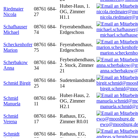
Huber-Haus, 1.
Riedmaier
08761 684-
OG, Zimmer
Nicola
27
H1.1
nicola.riedmaier@
Schafhauser
08761 684-
Feyerabendhaus,
Michael
74
Erdgeschoss
michael.schafhaus
Scheckenhofer
08761 684-
Feyerabendhaus,
Marion
75
Erdgeschoss
marion.scheckenh
Feyberabendhaus,
Scherbakow
08761 684-
2. Stock, Zimmer
Anna
34
21
anna.scherbakow@
08761 684-
Sudetenlandstraße
Schmid Birgit
25
14
birgit.schmid@moo
Huber-Haus, 2.
Schmid
08761 684-
OG, Zimmer
Manuela
11
H2.1
manuela.schmid@m
Schmid
08761 684-
Rathaus, EG,
Verena
17
Zimmer R0.01
ewo@moosburg.d
Schmidt
08761 684-
Rathaus, EG,