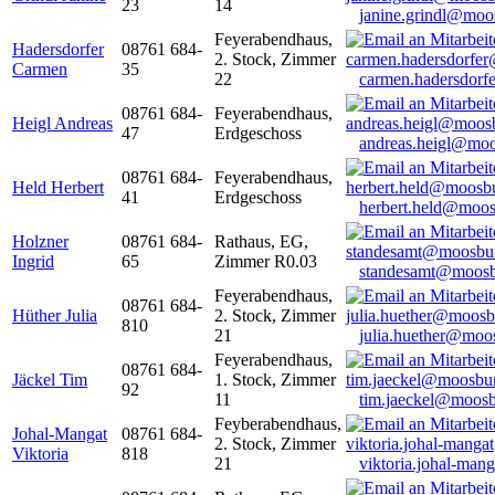
23
14
janine.grindl@moo
Feyerabendhaus,
Hadersdorfer
08761 684-
2. Stock, Zimmer
Carmen
35
22
carmen.hadersdor
08761 684-
Feyerabendhaus,
Heigl Andreas
47
Erdgeschoss
andreas.heigl@moo
08761 684-
Feyerabendhaus,
Held Herbert
41
Erdgeschoss
herbert.held@moos
Holzner
08761 684-
Rathaus, EG,
Ingrid
65
Zimmer R0.03
standesamt@moosb
Feyerabendhaus,
08761 684-
Hüther Julia
2. Stock, Zimmer
810
21
julia.huether@moo
Feyerabendhaus,
08761 684-
Jäckel Tim
1. Stock, Zimmer
92
11
tim.jaeckel@moosb
Feyberabendhaus,
Johal-Mangat
08761 684-
2. Stock, Zimmer
Viktoria
818
21
viktoria.johal-ma