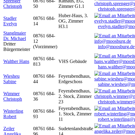
Sprenger
08761 684-
Rathaus, EG,
Christoph
50
Zimmer G1.1
christoph.sprenge
Huber-Haus, 3.
Stadler
08761 684-
OG, Zimmer
Evelyn
14
H3.1
evelyn.stadler@mo
Stanglmaier
08761 684-
Dr. Michael
12
Dritter
(Vorzimmer)
info@moosburg.de
Bürgermeister
08761 684-
Walther Hans
VHS Gebäude
813
hans.walther@moo
Wiesheu
08761 684-
Feyerabendhaus,
Sabine
44
Erdgeschoss
sabine.wiesheu@m
Feyerabendhaus,
Wimmer
08761 684-
2. Stock, Zimmer
Christoph
36
23
christoph.wimmer
Feyerabendhaus,
Winterling
08761 684-
1. Stock, Zimmer
Robert
93
11
robert.winterling
Zeiler
08761 684-
Sudetenlandstraße
Angelika
96
14