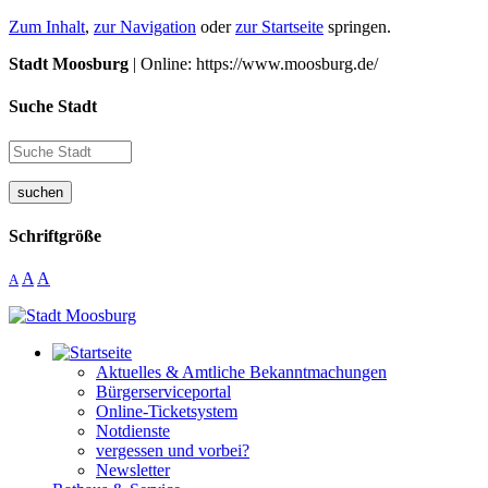
Zum Inhalt
,
zur Navigation
oder
zur Startseite
springen.
Stadt Moosburg
| Online: https://www.moosburg.de/
Suche Stadt
suchen
Schriftgröße
A
A
A
Aktuelles & Amtliche Bekanntmachungen
Bürgerserviceportal
Online-Ticketsystem
Notdienste
vergessen und vorbei?
Newsletter