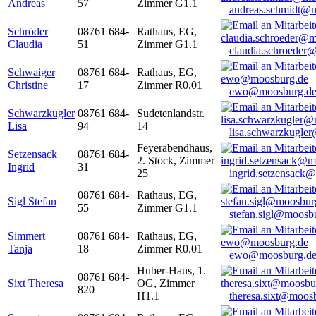
Andreas
57
Zimmer G1.1
andreas.schmidt@
Schröder
08761 684-
Rathaus, EG,
Claudia
51
Zimmer G1.1
claudia.schroeder
Schwaiger
08761 684-
Rathaus, EG,
Christine
17
Zimmer R0.01
ewo@moosburg.d
Schwarzkugler
08761 684-
Sudetenlandstr.
Lisa
94
14
lisa.schwarzkugle
Feyerabendhaus,
Setzensack
08761 684-
2. Stock, Zimmer
Ingrid
31
25
ingrid.setzensack
08761 684-
Rathaus, EG,
Sigl Stefan
55
Zimmer G1.1
stefan.sigl@moosb
Simmert
08761 684-
Rathaus, EG,
Tanja
18
Zimmer R0.01
ewo@moosburg.d
Huber-Haus, 1.
08761 684-
Sixt Theresa
OG, Zimmer
820
H1.1
theresa.sixt@moos