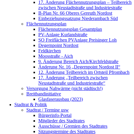
17. Änderung Flächennutzungsplan – Teilbereich
zwischen Neustadtstraße und Industriestraße
B-Plan Nr. 66 Oberes Gereuth Nordost
Einbeziehungssatzung Niederambach Süd
Flächennutzungsplan
Flächennutzungsplan Gesamtplan
PV-Anlage Kurlandstraße
SO Freiflächen PV­Anlage Preisinger Loh
Degernpoint Nordost
Feldkirchen
Moosstraße - Aich
9. Änderung Bereich Aich/Kirchfeldstraße
Änderung Nr. 16 „Degernpoint Nordost II“
12. Änderung Teilbereich im Ortsteil Pfrombach
17. Änderung „Teilbereich zwischen
Neustadtstraße und Industriestraße“
Versorgung Nahwärme (nicht städtisch!)
Breitbandinitiative
Glasfaserausbau (2023)
Stadtrat & Politik
Stadtrat / Termine usw
Bürgerinfo-Portal
Mitglieder des Stadtrates
Ausschüsse / Gremien des Stadtrates
Sitzungstermine des Stadtrates