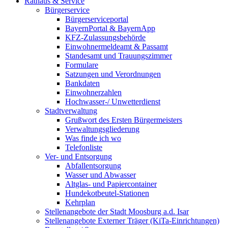
Rathaus & Service
Bürgerservice
Bürgerserviceportal
BayernPortal & BayernApp
KFZ-Zulassungsbehörde
Einwohnermeldeamt & Passamt
Standesamt und Trauungszimmer
Formulare
Satzungen und Verordnungen
Bankdaten
Einwohnerzahlen
Hochwasser-/ Unwetterdienst
Stadtverwaltung
Grußwort des Ersten Bürgermeisters
Verwaltungsgliederung
Was finde ich wo
Telefonliste
Ver- und Entsorgung
Abfallentsorgung
Wasser und Abwasser
Altglas- und Papiercontainer
Hundekotbeutel-Stationen
Kehrplan
Stellenangebote der Stadt Moosburg a.d. Isar
Stellenangebote Externer Träger (KiTa-Einrichtungen)