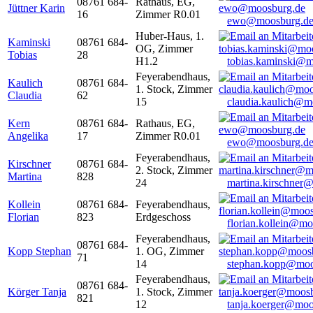
08761 684-
Rathaus, EG,
Jüttner Karin
16
Zimmer R0.01
ewo@moosburg.d
Huber-Haus, 1.
Kaminski
08761 684-
OG, Zimmer
Tobias
28
H1.2
tobias.kaminski@m
Feyerabendhaus,
Kaulich
08761 684-
1. Stock, Zimmer
Claudia
62
15
claudia.kaulich@m
Kern
08761 684-
Rathaus, EG,
Angelika
17
Zimmer R0.01
ewo@moosburg.d
Feyerabendhaus,
Kirschner
08761 684-
2. Stock, Zimmer
Martina
828
24
martina.kirschner
Kollein
08761 684-
Feyerabendhaus,
Florian
823
Erdgeschoss
florian.kollein@m
Feyerabendhaus,
08761 684-
Kopp Stephan
1. OG, Zimmer
71
14
stephan.kopp@moo
Feyerabendhaus,
08761 684-
Körger Tanja
1. Stock, Zimmer
821
12
tanja.koerger@moo