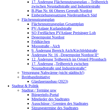
17. Änderung Flächennutzungsplan – Teilbereich
zwischen Neustadtstraße und Industriestraße
B-Plan Nr. 66 Oberes Gereuth Nordost
Einbeziehungssatzung Niederambach Süd
Flächennutzungsplan
Flächennutzungsplan Gesamtplan
PV-Anlage Kurlandstraße
SO Freiflächen PV­Anlage Preisinger Loh
Degernpoint Nordost
Feldkirchen
Moosstraße - Aich
9. Änderung Bereich Aich/Kirchfeldstraße
Änderung Nr. 16 „Degernpoint Nordost II“
12. Änderung Teilbereich im Ortsteil Pfrombach
17. Änderung „Teilbereich zwischen
Neustadtstraße und Industriestraße“
Versorgung Nahwärme (nicht städtisch!)
Breitbandinitiative
Glasfaserausbau (2023)
Stadtrat & Politik
Stadtrat / Termine usw
Bürgerinfo-Portal
Mitglieder des Stadtrates
Ausschüsse / Gremien des Stadtrates
Sitzungstermine des Stadtrates