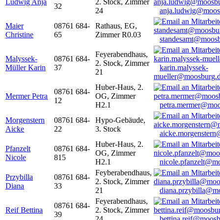
Ludwig Anja
2. Stock, Zimmer
32
24
anja.ludwig@moos
Maier
08761 684-
Rathaus, EG,
Christine
65
Zimmer R0.03
standesamt@moosb
Feyerabendhaus,
Malyssek-
08761 684-
2. Stock, Zimmer
Müller Karin
37
karin.malyssek-
21
mueller@moosburg.
Huber-Haus, 2.
08761 684-
Mermer Petra
OG, Zimmer
12
H2.1
petra.mermer@moo
Morgenstern
08761 684-
Hypo-Gebäude,
Aicke
22
3. Stock
aicke.morgenster
Huber-Haus, 2.
Pfanzelt
08761 684-
OG, Zimmer
Nicole
815
H2.1
nicole.pfanzelt@m
Feyberabendhaus,
Przybilla
08761 684-
2. Stock, Zimmer
Diana
33
21
diana.przybilla@m
Feyerabendhaus,
08761 684-
Reif Bettina
2. Stock, Zimmer
39
24
bettina.reif@moosb