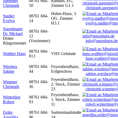
Sprenger
08761 684-
Rathaus, EG,
Christoph
50
Zimmer G1.1
christoph.sprenge
Huber-Haus, 3.
Stadler
08761 684-
OG, Zimmer
Evelyn
14
H3.1
evelyn.stadler@mo
Stanglmaier
08761 684-
Dr. Michael
12
Dritter
(Vorzimmer)
info@moosburg.de
Bürgermeister
08761 684-
Walther Hans
VHS Gebäude
813
hans.walther@moo
Wiesheu
08761 684-
Feyerabendhaus,
Sabine
44
Erdgeschoss
sabine.wiesheu@m
Feyerabendhaus,
Wimmer
08761 684-
2. Stock, Zimmer
Christoph
36
23
christoph.wimmer
Feyerabendhaus,
Winterling
08761 684-
1. Stock, Zimmer
Robert
93
11
robert.winterling
Zeiler
08761 684-
Sudetenlandstraße
Angelika
96
14