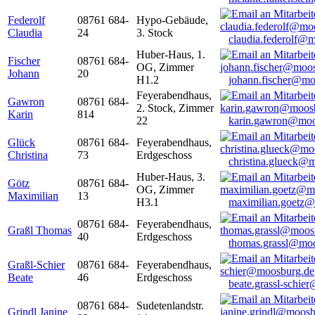
Federolf
08761 684-
Hypo-Gebäude,
Claudia
24
3. Stock
claudia.federolf@
Huber-Haus, 1.
Fischer
08761 684-
OG, Zimmer
Johann
20
H1.2
johann.fischer@mo
Feyerabendhaus,
Gawron
08761 684-
2. Stock, Zimmer
Karin
814
22
karin.gawron@moo
Glück
08761 684-
Feyerabendhaus,
Christina
73
Erdgeschoss
christina.glueck@
Huber-Haus, 3.
Götz
08761 684-
OG, Zimmer
Maximilian
13
H3.1
maximilian.goetz
08761 684-
Feyerabendhaus,
Graßl Thomas
40
Erdgeschoss
thomas.grassl@mo
Graßl-Schier
08761 684-
Feyerabendhaus,
Beate
46
Erdgeschoss
beate.grassl-schi
08761 684-
Sudetenlandstr.
Grindl Janine