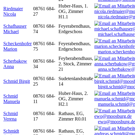
Huber-Haus, 1.
Riedmaier
08761 684-
OG, Zimmer
Nicola
27
H1.1
nicola.riedmaier@
Schafhauser
08761 684-
Feyerabendhaus,
Michael
74
Erdgeschoss
michael.schafhaus
Scheckenhofer
08761 684-
Feyerabendhaus,
Marion
75
Erdgeschoss
marion.scheckenh
Feyberabendhaus,
Scherbakow
08761 684-
2. Stock, Zimmer
Anna
34
21
anna.scherbakow@
08761 684-
Sudetenlandstraße
Schmid Birgit
25
14
birgit.schmid@moo
Huber-Haus, 2.
Schmid
08761 684-
OG, Zimmer
Manuela
11
H2.1
manuela.schmid@m
Schmid
08761 684-
Rathaus, EG,
Verena
17
Zimmer R0.01
ewo@moosburg.d
Schmidt
08761 684-
Rathaus, EG,