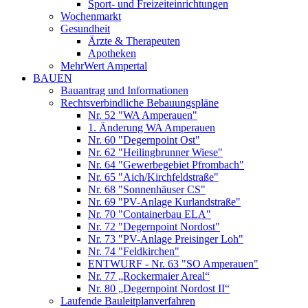
Sport- und Freizeiteinrichtungen
Wochenmarkt
Gesundheit
Ärzte & Therapeuten
Apotheken
MehrWert Ampertal
BAUEN
Bauantrag und Informationen
Rechtsverbindliche Bebauungspläne
Nr. 52 "WA Amperauen"
1. Änderung WA Amperauen
Nr. 60 "Degernpoint Ost"
Nr. 62 "Heilingbrunner Wiese"
Nr. 64 "Gewerbegebiet Pfrombach"
Nr. 65 "Aich/Kirchfeldstraße"
Nr. 68 "Sonnenhäuser CS"
Nr. 69 "PV-Anlage Kurlandstraße"
Nr. 70 "Containerbau ELA"
Nr. 72 "Degernpoint Nordost"
Nr. 73 "PV-Anlage Preisinger Loh"
Nr. 74 "Feldkirchen"
ENTWURF - Nr. 63 "SO Amperauen"
Nr. 77 „Rockermaier Areal“
Nr. 80 „Degernpoint Nordost II“
Laufende Bauleitplanverfahren