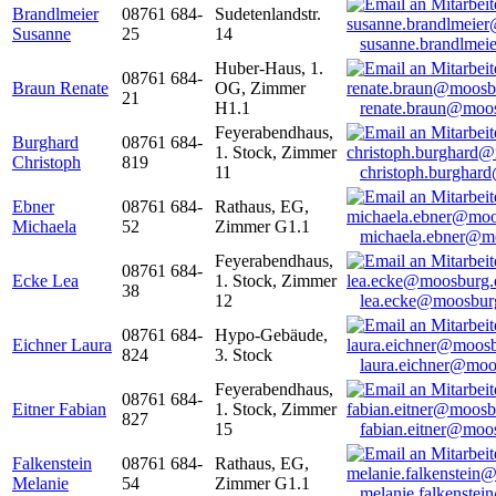
Brandlmeier
08761 684-
Sudetenlandstr.
Susanne
25
14
susanne.brandlme
Huber-Haus, 1.
08761 684-
Braun Renate
OG, Zimmer
21
H1.1
renate.braun@moo
Feyerabendhaus,
Burghard
08761 684-
1. Stock, Zimmer
Christoph
819
11
christoph.burghar
Ebner
08761 684-
Rathaus, EG,
Michaela
52
Zimmer G1.1
michaela.ebner@m
Feyerabendhaus,
08761 684-
Ecke Lea
1. Stock, Zimmer
38
12
lea.ecke@moosbur
08761 684-
Hypo-Gebäude,
Eichner Laura
824
3. Stock
laura.eichner@moo
Feyerabendhaus,
08761 684-
Eitner Fabian
1. Stock, Zimmer
827
15
fabian.eitner@moo
Falkenstein
08761 684-
Rathaus, EG,
Melanie
54
Zimmer G1.1
melanie.falkenste