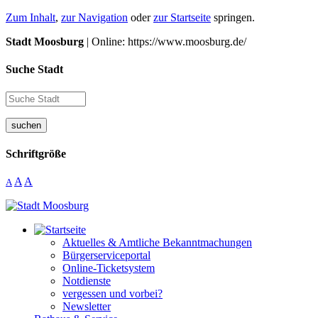
Zum Inhalt
,
zur Navigation
oder
zur Startseite
springen.
Stadt Moosburg
| Online: https://www.moosburg.de/
Suche Stadt
suchen
Schriftgröße
A
A
A
Aktuelles & Amtliche Bekanntmachungen
Bürgerserviceportal
Online-Ticketsystem
Notdienste
vergessen und vorbei?
Newsletter