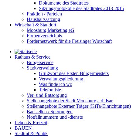
Dokumente des Stadtrates
Sitzungsprotokolle des Stadtrates 2013-2015
Fraktion / Parteien
Haushaltssatzung
Wirtschaft & Standort
Moosburg Marketing eG
Firmenverzeichnis
Fördernetzwerk für die Freisinger Wirtschaft
Rathaus & Service
Bürgerservice
Stadtverwaltung
Grußwort des Ersten Bürgermeisters
Verwaltungsgliederung
Was finde ich wo
Telefonliste
Ver- und Entsorgung
Stellenangebote der Stadt Moosburg a.d. Isar
Stellenangebote Externer Träger (KiTa-Einrichtungen)
Baustellen / Sperrungen
Notfallnummern und -dienste
Leben & Freizeit
BAUEN
Stadtrat & Politik