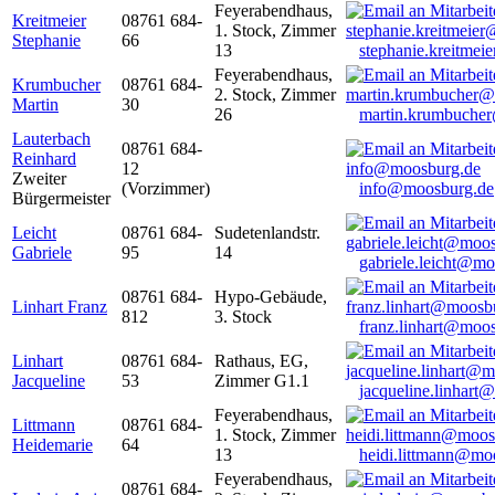
Feyerabendhaus,
Kreitmeier
08761 684-
1. Stock, Zimmer
Stephanie
66
13
stephanie.kreitme
Feyerabendhaus,
Krumbucher
08761 684-
2. Stock, Zimmer
Martin
30
26
martin.krumbuche
Lauterbach
08761 684-
Reinhard
12
Zweiter
(Vorzimmer)
info@moosburg.de
Bürgermeister
Leicht
08761 684-
Sudetenlandstr.
Gabriele
95
14
gabriele.leicht@m
08761 684-
Hypo-Gebäude,
Linhart Franz
812
3. Stock
franz.linhart@moo
Linhart
08761 684-
Rathaus, EG,
Jacqueline
53
Zimmer G1.1
jacqueline.linhart
Feyerabendhaus,
Littmann
08761 684-
1. Stock, Zimmer
Heidemarie
64
13
heidi.littmann@mo
Feyerabendhaus,
08761 684-