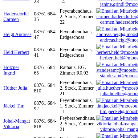
23
14
janine.grindl@moo
Feyerabendhaus,
Hadersdorfer
08761 684-
2. Stock, Zimmer
Carmen
35
22
carmen.hadersdor
08761 684-
Feyerabendhaus,
Heigl Andreas
47
Erdgeschoss
andreas.heigl@moo
08761 684-
Feyerabendhaus,
Held Herbert
41
Erdgeschoss
herbert.held@moos
Holzner
08761 684-
Rathaus, EG,
Ingrid
65
Zimmer R0.03
standesamt@moosb
Feyerabendhaus,
08761 684-
Hüther Julia
2. Stock, Zimmer
810
21
julia.huether@moo
Feyerabendhaus,
08761 684-
Jäckel Tim
1. Stock, Zimmer
92
11
tim.jaeckel@moosb
Feyberabendhaus,
Johal-Mangat
08761 684-
2. Stock, Zimmer
Viktoria
818
21
viktoria.johal-ma