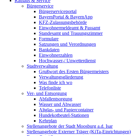
Rathaus & Service
Bürgerservice
Bürgerserviceportal
BayernPortal & BayernApp
KFZ-Zulassungsbehörde
Einwohnermeldeamt & Passamt
Standesamt und Trauungszimmer
Formulare
Satzungen und Verordnungen
Bankdaten
Einwohnerzahlen
Hochwasser-/ Unwetterdienst
Stadtverwaltung
Grußwort des Ersten Bürgermeisters
Verwaltungsgliederung
Was finde ich wo
Telefonliste
Ver- und Entsorgung
Abfallentsorgung
Wasser und Abwasser
Altglas- und Papiercontainer
Hundekotbeutel-Stationen
Kehrplan
Stellenangebote der Stadt Moosburg a.d. Isar
Stellenangebote Externer Träger (KiTa-Einrichtungen)