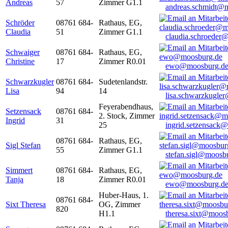
Andreas
57
Zimmer G1.1
andreas.schmidt@
Schröder
08761 684-
Rathaus, EG,
Claudia
51
Zimmer G1.1
claudia.schroeder
Schwaiger
08761 684-
Rathaus, EG,
Christine
17
Zimmer R0.01
ewo@moosburg.d
Schwarzkugler
08761 684-
Sudetenlandstr.
Lisa
94
14
lisa.schwarzkugle
Feyerabendhaus,
Setzensack
08761 684-
2. Stock, Zimmer
Ingrid
31
25
ingrid.setzensack
08761 684-
Rathaus, EG,
Sigl Stefan
55
Zimmer G1.1
stefan.sigl@moosb
Simmert
08761 684-
Rathaus, EG,
Tanja
18
Zimmer R0.01
ewo@moosburg.d
Huber-Haus, 1.
08761 684-
Sixt Theresa
OG, Zimmer
820
H1.1
theresa.sixt@moos