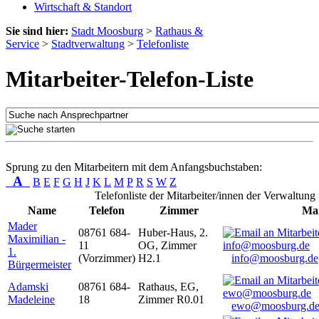
Wirtschaft & Standort
Sie sind hier:
Stadt Moosburg
>
Rathaus &
Service
>
Stadtverwaltung
>
Telefonliste
Mitarbeiter-Telefon-Liste
Sprung zu den Mitarbeitern mit dem Anfangsbuchstaben:
A
B
E
F
G
H
J
K
L
M
P
R
S
W
Z
Telefonliste der Mitarbeiter/innen der Verwaltung
Name
Telefon
Zimmer
Mai
Mader
08761 684-
Huber-Haus, 2.
Maximilian -
11
OG, Zimmer
1.
(Vorzimmer)
H2.1
info@moosburg.de
Bürgermeister
Adamski
08761 684-
Rathaus, EG,
Madeleine
18
Zimmer R0.01
ewo@moosburg.d