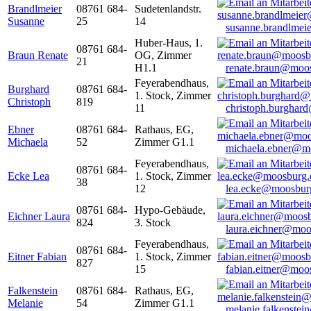
Brandlmeier
08761 684-
Sudetenlandstr.
Susanne
25
14
susanne.brandlme
Huber-Haus, 1.
08761 684-
Braun Renate
OG, Zimmer
21
H1.1
renate.braun@moo
Feyerabendhaus,
Burghard
08761 684-
1. Stock, Zimmer
Christoph
819
11
christoph.burghar
Ebner
08761 684-
Rathaus, EG,
Michaela
52
Zimmer G1.1
michaela.ebner@m
Feyerabendhaus,
08761 684-
Ecke Lea
1. Stock, Zimmer
38
12
lea.ecke@moosbur
08761 684-
Hypo-Gebäude,
Eichner Laura
824
3. Stock
laura.eichner@moo
Feyerabendhaus,
08761 684-
Eitner Fabian
1. Stock, Zimmer
827
15
fabian.eitner@moo
Falkenstein
08761 684-
Rathaus, EG,
Melanie
54
Zimmer G1.1
melanie.falkenste