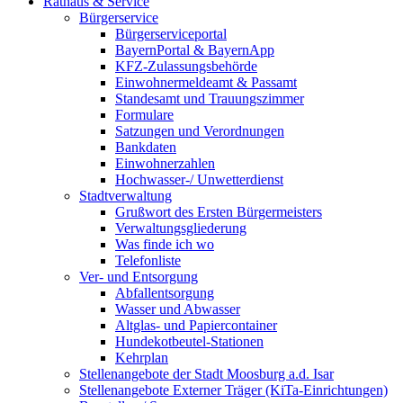
Rathaus & Service
Bürgerservice
Bürgerserviceportal
BayernPortal & BayernApp
KFZ-Zulassungsbehörde
Einwohnermeldeamt & Passamt
Standesamt und Trauungszimmer
Formulare
Satzungen und Verordnungen
Bankdaten
Einwohnerzahlen
Hochwasser-/ Unwetterdienst
Stadtverwaltung
Grußwort des Ersten Bürgermeisters
Verwaltungsgliederung
Was finde ich wo
Telefonliste
Ver- und Entsorgung
Abfallentsorgung
Wasser und Abwasser
Altglas- und Papiercontainer
Hundekotbeutel-Stationen
Kehrplan
Stellenangebote der Stadt Moosburg a.d. Isar
Stellenangebote Externer Träger (KiTa-Einrichtungen)