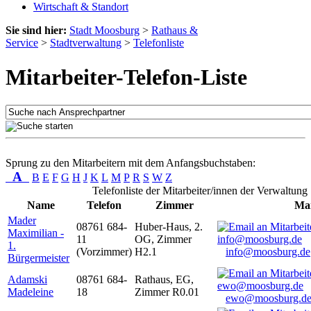
Wirtschaft & Standort
Sie sind hier:
Stadt Moosburg
>
Rathaus &
Service
>
Stadtverwaltung
>
Telefonliste
Mitarbeiter-Telefon-Liste
Sprung zu den Mitarbeitern mit dem Anfangsbuchstaben:
A
B
E
F
G
H
J
K
L
M
P
R
S
W
Z
Telefonliste der Mitarbeiter/innen der Verwaltung
Name
Telefon
Zimmer
Mai
Mader
08761 684-
Huber-Haus, 2.
Maximilian -
11
OG, Zimmer
1.
(Vorzimmer)
H2.1
info@moosburg.de
Bürgermeister
Adamski
08761 684-
Rathaus, EG,
Madeleine
18
Zimmer R0.01
ewo@moosburg.d