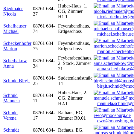
Huber-Haus, 1.
Riedmaier
08761 684-
OG, Zimmer
Nicola
27
H1.1
nicola.riedmaier@
Schafhauser
08761 684-
Feyerabendhaus,
Michael
74
Erdgeschoss
michael.schafhaus
Scheckenhofer
08761 684-
Feyerabendhaus,
Marion
75
Erdgeschoss
marion.scheckenh
Feyberabendhaus,
Scherbakow
08761 684-
2. Stock, Zimmer
Anna
34
21
anna.scherbakow@
08761 684-
Sudetenlandstraße
Schmid Birgit
25
14
birgit.schmid@moo
Huber-Haus, 2.
Schmid
08761 684-
OG, Zimmer
Manuela
11
H2.1
manuela.schmid@m
Schmid
08761 684-
Rathaus, EG,
Verena
17
Zimmer R0.01
ewo@moosburg.d
Schmidt
08761 684-
Rathaus, EG,