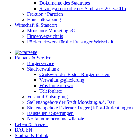
Dokumente des Stadtrates
Sitzungsprotokolle des Stadtrates 2013-2015
Fraktion / Parteien
Haushaltssatzung
Wirtschaft & Standort
Moosburg Marketing eG
Firmenverzeichnis
Fördernetzwerk für die Freisinger Wirtschaft
Rathaus & Service
Bürgerservice
Stadtverwaltung
Grußwort des Ersten Bürgermeisters
Verwaltungsgliederung
Was finde ich wo
Telefonliste
Ver- und Entsorgung
Stellenangebote der Stadt Moosburg a.d. Isar
Stellenangebote Externer Träger (KiTa-Einrichtungen)
Baustellen / Sperrungen
Notfallnummern und -dienste
Leben & Freizeit
BAUEN
Stadtrat & Politik