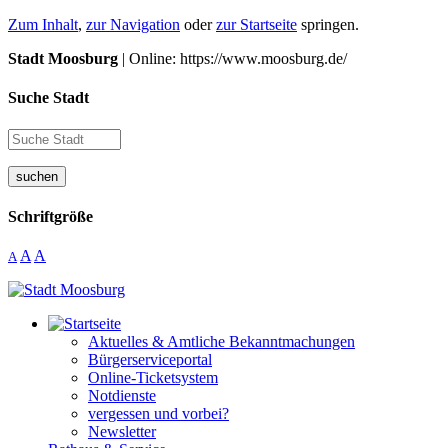
Zum Inhalt
,
zur Navigation
oder
zur Startseite
springen.
Stadt Moosburg
| Online: https://www.moosburg.de/
Suche Stadt
suchen
Schriftgröße
A
A
A
Aktuelles & Amtliche Bekanntmachungen
Bürgerserviceportal
Online-Ticketsystem
Notdienste
vergessen und vorbei?
Newsletter