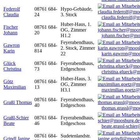
Federolf
08761 684-
Hypo-Gebäude,
Claudia
24
3. Stock
claudia.federolf@
Huber-Haus, 1.
Fischer
08761 684-
OG, Zimmer
Johann
20
H1.2
johann.fischer@mo
Feyerabendhaus,
Gawron
08761 684-
2. Stock, Zimmer
Karin
814
22
karin.gawron@moo
Glück
08761 684-
Feyerabendhaus,
Christina
73
Erdgeschoss
christina.glueck@
Huber-Haus, 3.
Götz
08761 684-
OG, Zimmer
Maximilian
13
H3.1
maximilian.goetz
08761 684-
Feyerabendhaus,
Graßl Thomas
40
Erdgeschoss
thomas.grassl@mo
Graßl-Schier
08761 684-
Feyerabendhaus,
Beate
46
Erdgeschoss
beate.grassl-schi
08761 684-
Sudetenlandstr.
Grindl Janine