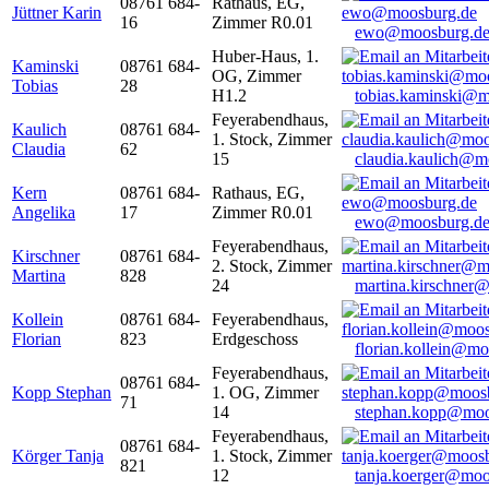
08761 684-
Rathaus, EG,
Jüttner Karin
16
Zimmer R0.01
ewo@moosburg.d
Huber-Haus, 1.
Kaminski
08761 684-
OG, Zimmer
Tobias
28
H1.2
tobias.kaminski@m
Feyerabendhaus,
Kaulich
08761 684-
1. Stock, Zimmer
Claudia
62
15
claudia.kaulich@m
Kern
08761 684-
Rathaus, EG,
Angelika
17
Zimmer R0.01
ewo@moosburg.d
Feyerabendhaus,
Kirschner
08761 684-
2. Stock, Zimmer
Martina
828
24
martina.kirschner
Kollein
08761 684-
Feyerabendhaus,
Florian
823
Erdgeschoss
florian.kollein@m
Feyerabendhaus,
08761 684-
Kopp Stephan
1. OG, Zimmer
71
14
stephan.kopp@moo
Feyerabendhaus,
08761 684-
Körger Tanja
1. Stock, Zimmer
821
12
tanja.koerger@moo