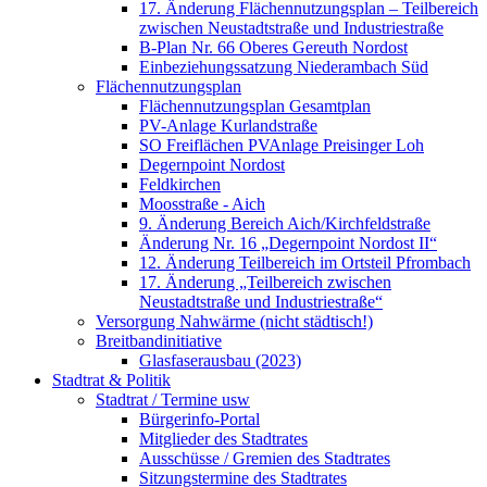
17. Änderung Flächennutzungsplan – Teilbereich
zwischen Neustadtstraße und Industriestraße
B-Plan Nr. 66 Oberes Gereuth Nordost
Einbeziehungssatzung Niederambach Süd
Flächennutzungsplan
Flächennutzungsplan Gesamtplan
PV-Anlage Kurlandstraße
SO Freiflächen PV­Anlage Preisinger Loh
Degernpoint Nordost
Feldkirchen
Moosstraße - Aich
9. Änderung Bereich Aich/Kirchfeldstraße
Änderung Nr. 16 „Degernpoint Nordost II“
12. Änderung Teilbereich im Ortsteil Pfrombach
17. Änderung „Teilbereich zwischen
Neustadtstraße und Industriestraße“
Versorgung Nahwärme (nicht städtisch!)
Breitbandinitiative
Glasfaserausbau (2023)
Stadtrat & Politik
Stadtrat / Termine usw
Bürgerinfo-Portal
Mitglieder des Stadtrates
Ausschüsse / Gremien des Stadtrates
Sitzungstermine des Stadtrates