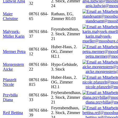
Ludwig Anja
2. Stock, Zimmer
32
24
anja.ludwig@moos
Maier
08761 684-
Rathaus, EG,
Christine
65
Zimmer R0.03
standesamt@moosb
Feyerabendhaus,
Malyssek-
08761 684-
2. Stock, Zimmer
Müller Karin
37
karin.malyssek-
21
mueller@moosburg.
Huber-Haus, 2.
08761 684-
Mermer Petra
OG, Zimmer
12
H2.1
petra.mermer@moo
Morgenstern
08761 684-
Hypo-Gebäude,
Aicke
22
3. Stock
aicke.morgenster
Huber-Haus, 2.
Pfanzelt
08761 684-
OG, Zimmer
Nicole
815
H2.1
nicole.pfanzelt@m
Feyberabendhaus,
Przybilla
08761 684-
2. Stock, Zimmer
Diana
33
21
diana.przybilla@m
Feyerabendhaus,
08761 684-
Reif Bettina
2. Stock, Zimmer
39
24
bettina.reif@moosb