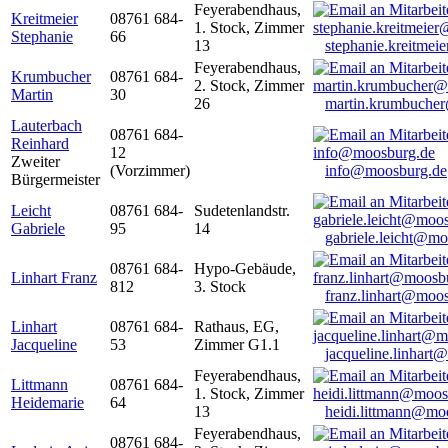
Feyerabendhaus,
Kreitmeier
08761 684-
1. Stock, Zimmer
Stephanie
66
13
stephanie.kreitme
Feyerabendhaus,
Krumbucher
08761 684-
2. Stock, Zimmer
Martin
30
26
martin.krumbuche
Lauterbach
08761 684-
Reinhard
12
Zweiter
(Vorzimmer)
info@moosburg.de
Bürgermeister
Leicht
08761 684-
Sudetenlandstr.
Gabriele
95
14
gabriele.leicht@m
08761 684-
Hypo-Gebäude,
Linhart Franz
812
3. Stock
franz.linhart@moo
Linhart
08761 684-
Rathaus, EG,
Jacqueline
53
Zimmer G1.1
jacqueline.linhart
Feyerabendhaus,
Littmann
08761 684-
1. Stock, Zimmer
Heidemarie
64
13
heidi.littmann@mo
Feyerabendhaus,
08761 684-