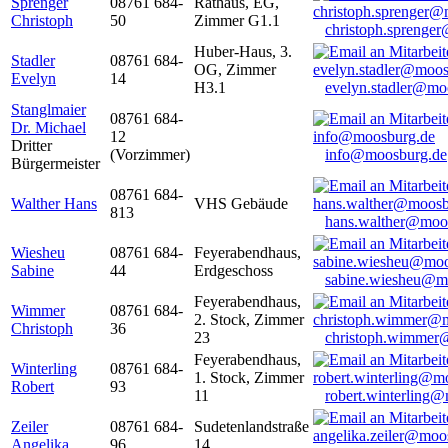
Sprenger
08761 684-
Rathaus, EG,
Christoph
50
Zimmer G1.1
christoph.sprenge
Huber-Haus, 3.
Stadler
08761 684-
OG, Zimmer
Evelyn
14
H3.1
evelyn.stadler@mo
Stanglmaier
08761 684-
Dr. Michael
12
Dritter
(Vorzimmer)
info@moosburg.de
Bürgermeister
08761 684-
Walther Hans
VHS Gebäude
813
hans.walther@moo
Wiesheu
08761 684-
Feyerabendhaus,
Sabine
44
Erdgeschoss
sabine.wiesheu@m
Feyerabendhaus,
Wimmer
08761 684-
2. Stock, Zimmer
Christoph
36
23
christoph.wimmer
Feyerabendhaus,
Winterling
08761 684-
1. Stock, Zimmer
Robert
93
11
robert.winterling
Zeiler
08761 684-
Sudetenlandstraße
Angelika
96
14