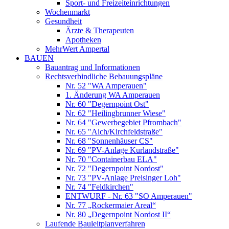
Sport- und Freizeiteinrichtungen
Wochenmarkt
Gesundheit
Ärzte & Therapeuten
Apotheken
MehrWert Ampertal
BAUEN
Bauantrag und Informationen
Rechtsverbindliche Bebauungspläne
Nr. 52 "WA Amperauen"
1. Änderung WA Amperauen
Nr. 60 "Degernpoint Ost"
Nr. 62 "Heilingbrunner Wiese"
Nr. 64 "Gewerbegebiet Pfrombach"
Nr. 65 "Aich/Kirchfeldstraße"
Nr. 68 "Sonnenhäuser CS"
Nr. 69 "PV-Anlage Kurlandstraße"
Nr. 70 "Containerbau ELA"
Nr. 72 "Degernpoint Nordost"
Nr. 73 "PV-Anlage Preisinger Loh"
Nr. 74 "Feldkirchen"
ENTWURF - Nr. 63 "SO Amperauen"
Nr. 77 „Rockermaier Areal“
Nr. 80 „Degernpoint Nordost II“
Laufende Bauleitplanverfahren