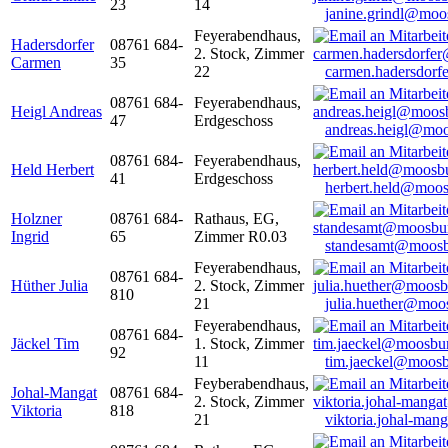
23
14
janine.grindl@moo
Feyerabendhaus,
Hadersdorfer
08761 684-
2. Stock, Zimmer
Carmen
35
22
carmen.hadersdor
08761 684-
Feyerabendhaus,
Heigl Andreas
47
Erdgeschoss
andreas.heigl@moo
08761 684-
Feyerabendhaus,
Held Herbert
41
Erdgeschoss
herbert.held@moos
Holzner
08761 684-
Rathaus, EG,
Ingrid
65
Zimmer R0.03
standesamt@moosb
Feyerabendhaus,
08761 684-
Hüther Julia
2. Stock, Zimmer
810
21
julia.huether@moo
Feyerabendhaus,
08761 684-
Jäckel Tim
1. Stock, Zimmer
92
11
tim.jaeckel@moosb
Feyberabendhaus,
Johal-Mangat
08761 684-
2. Stock, Zimmer
Viktoria
818
21
viktoria.johal-ma