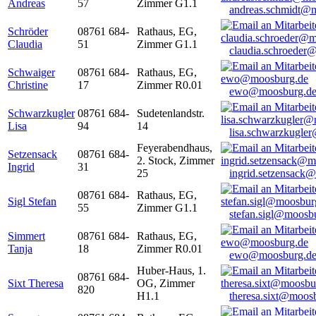
Andreas
57
Zimmer G1.1
andreas.schmidt@
Schröder
08761 684-
Rathaus, EG,
Claudia
51
Zimmer G1.1
claudia.schroeder
Schwaiger
08761 684-
Rathaus, EG,
Christine
17
Zimmer R0.01
ewo@moosburg.d
Schwarzkugler
08761 684-
Sudetenlandstr.
Lisa
94
14
lisa.schwarzkugle
Feyerabendhaus,
Setzensack
08761 684-
2. Stock, Zimmer
Ingrid
31
25
ingrid.setzensack
08761 684-
Rathaus, EG,
Sigl Stefan
55
Zimmer G1.1
stefan.sigl@moosb
Simmert
08761 684-
Rathaus, EG,
Tanja
18
Zimmer R0.01
ewo@moosburg.d
Huber-Haus, 1.
08761 684-
Sixt Theresa
OG, Zimmer
820
H1.1
theresa.sixt@moos