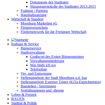
Dokumente des Stadtrates
Sitzungsprotokolle des Stadtrates 2013-2015
Fraktion / Parteien
Haushaltssatzung
Wirtschaft & Standort
Moosburg Marketing eG
Firmenverzeichnis
Fördernetzwerk für die Freisinger Wirtschaft
Rathaus & Service
Bürgerservice
Stadtverwaltung
Grußwort des Ersten Bürgermeisters
Verwaltungsgliederung
Was finde ich wo
Telefonliste
Ver- und Entsorgung
Stellenangebote der Stadt Moosburg a.d. Isar
Stellenangebote Externer Träger (KiTa-Einrichtungen)
Baustellen / Sperrungen
Notfallnummern und -dienste
Leben & Freizeit
BAUEN
Stadtrat & Politik