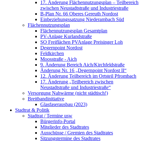
17. Änderung Flächennutzungsplan – Teilbereich
zwischen Neustadtstraße und Industriestraße
B-Plan Nr. 66 Oberes Gereuth Nordost
Einbeziehungssatzung Niederambach Süd
Flächennutzungsplan
Flächennutzungsplan Gesamtplan
PV-Anlage Kurlandstraße
SO Freiflächen PV­Anlage Preisinger Loh
Degernpoint Nordost
Feldkirchen
Moosstraße - Aich
9. Änderung Bereich Aich/Kirchfeldstraße
Änderung Nr. 16 „Degernpoint Nordost II“
12. Änderung Teilbereich im Ortsteil Pfrombach
17. Änderung „Teilbereich zwischen
Neustadtstraße und Industriestraße“
Versorgung Nahwärme (nicht städtisch!)
Breitbandinitiative
Glasfaserausbau (2023)
Stadtrat & Politik
Stadtrat / Termine usw
Bürgerinfo-Portal
Mitglieder des Stadtrates
Ausschüsse / Gremien des Stadtrates
Sitzungstermine des Stadtrates