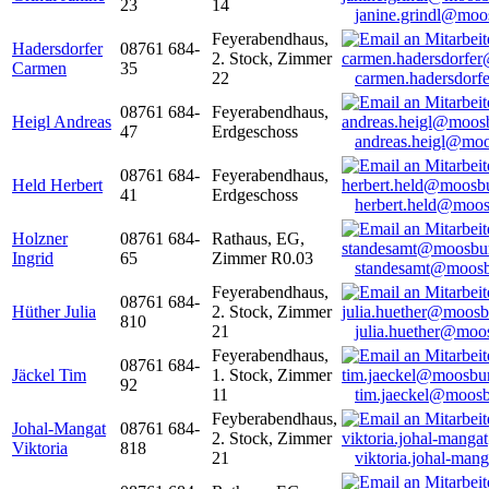
23
14
janine.grindl@moo
Feyerabendhaus,
Hadersdorfer
08761 684-
2. Stock, Zimmer
Carmen
35
22
carmen.hadersdor
08761 684-
Feyerabendhaus,
Heigl Andreas
47
Erdgeschoss
andreas.heigl@moo
08761 684-
Feyerabendhaus,
Held Herbert
41
Erdgeschoss
herbert.held@moos
Holzner
08761 684-
Rathaus, EG,
Ingrid
65
Zimmer R0.03
standesamt@moosb
Feyerabendhaus,
08761 684-
Hüther Julia
2. Stock, Zimmer
810
21
julia.huether@moo
Feyerabendhaus,
08761 684-
Jäckel Tim
1. Stock, Zimmer
92
11
tim.jaeckel@moosb
Feyberabendhaus,
Johal-Mangat
08761 684-
2. Stock, Zimmer
Viktoria
818
21
viktoria.johal-ma