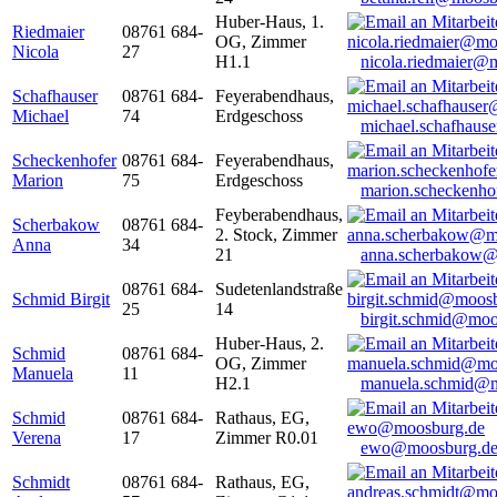
Huber-Haus, 1.
Riedmaier
08761 684-
OG, Zimmer
Nicola
27
H1.1
nicola.riedmaier@
Schafhauser
08761 684-
Feyerabendhaus,
Michael
74
Erdgeschoss
michael.schafhaus
Scheckenhofer
08761 684-
Feyerabendhaus,
Marion
75
Erdgeschoss
marion.scheckenh
Feyberabendhaus,
Scherbakow
08761 684-
2. Stock, Zimmer
Anna
34
21
anna.scherbakow@
08761 684-
Sudetenlandstraße
Schmid Birgit
25
14
birgit.schmid@moo
Huber-Haus, 2.
Schmid
08761 684-
OG, Zimmer
Manuela
11
H2.1
manuela.schmid@m
Schmid
08761 684-
Rathaus, EG,
Verena
17
Zimmer R0.01
ewo@moosburg.d
Schmidt
08761 684-
Rathaus, EG,