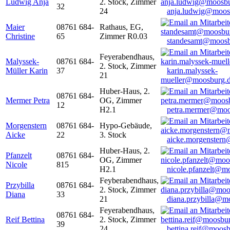
Ludwig Anja
2. Stock, Zimmer
32
24
anja.ludwig@moos
Maier
08761 684-
Rathaus, EG,
Christine
65
Zimmer R0.03
standesamt@moosb
Feyerabendhaus,
Malyssek-
08761 684-
2. Stock, Zimmer
Müller Karin
37
karin.malyssek-
21
mueller@moosburg.
Huber-Haus, 2.
08761 684-
Mermer Petra
OG, Zimmer
12
H2.1
petra.mermer@moo
Morgenstern
08761 684-
Hypo-Gebäude,
Aicke
22
3. Stock
aicke.morgenster
Huber-Haus, 2.
Pfanzelt
08761 684-
OG, Zimmer
Nicole
815
H2.1
nicole.pfanzelt@m
Feyberabendhaus,
Przybilla
08761 684-
2. Stock, Zimmer
Diana
33
21
diana.przybilla@m
Feyerabendhaus,
08761 684-
Reif Bettina
2. Stock, Zimmer
39
24
bettina.reif@moosb