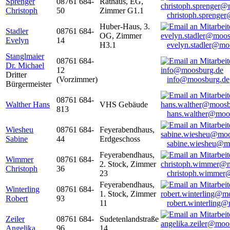
Sprenger
08761 684-
Rathaus, EG,
Christoph
50
Zimmer G1.1
christoph.sprenge
Huber-Haus, 3.
Stadler
08761 684-
OG, Zimmer
Evelyn
14
H3.1
evelyn.stadler@mo
Stanglmaier
08761 684-
Dr. Michael
12
Dritter
(Vorzimmer)
info@moosburg.de
Bürgermeister
08761 684-
Walther Hans
VHS Gebäude
813
hans.walther@moo
Wiesheu
08761 684-
Feyerabendhaus,
Sabine
44
Erdgeschoss
sabine.wiesheu@m
Feyerabendhaus,
Wimmer
08761 684-
2. Stock, Zimmer
Christoph
36
23
christoph.wimmer
Feyerabendhaus,
Winterling
08761 684-
1. Stock, Zimmer
Robert
93
11
robert.winterling
Zeiler
08761 684-
Sudetenlandstraße
Angelika
96
14