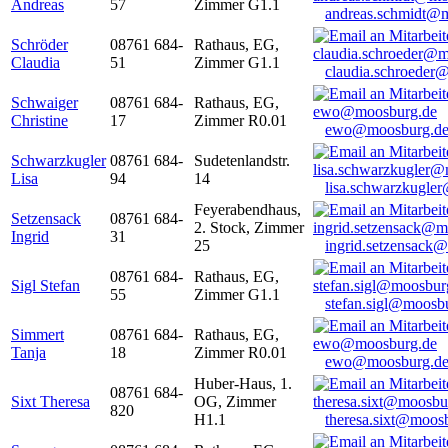
Andreas
57
Zimmer G1.1
andreas.schmidt@
Schröder
08761 684-
Rathaus, EG,
Claudia
51
Zimmer G1.1
claudia.schroeder
Schwaiger
08761 684-
Rathaus, EG,
Christine
17
Zimmer R0.01
ewo@moosburg.d
Schwarzkugler
08761 684-
Sudetenlandstr.
Lisa
94
14
lisa.schwarzkugle
Feyerabendhaus,
Setzensack
08761 684-
2. Stock, Zimmer
Ingrid
31
25
ingrid.setzensack
08761 684-
Rathaus, EG,
Sigl Stefan
55
Zimmer G1.1
stefan.sigl@moosb
Simmert
08761 684-
Rathaus, EG,
Tanja
18
Zimmer R0.01
ewo@moosburg.d
Huber-Haus, 1.
08761 684-
Sixt Theresa
OG, Zimmer
820
H1.1
theresa.sixt@moos