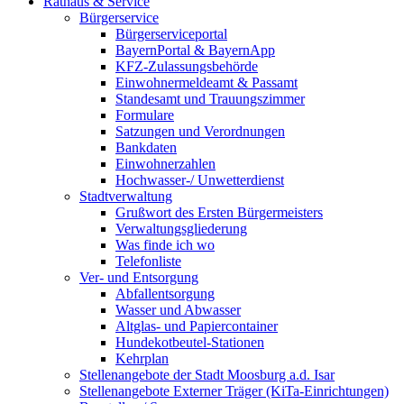
Rathaus & Service
Bürgerservice
Bürgerserviceportal
BayernPortal & BayernApp
KFZ-Zulassungsbehörde
Einwohnermeldeamt & Passamt
Standesamt und Trauungszimmer
Formulare
Satzungen und Verordnungen
Bankdaten
Einwohnerzahlen
Hochwasser-/ Unwetterdienst
Stadtverwaltung
Grußwort des Ersten Bürgermeisters
Verwaltungsgliederung
Was finde ich wo
Telefonliste
Ver- und Entsorgung
Abfallentsorgung
Wasser und Abwasser
Altglas- und Papiercontainer
Hundekotbeutel-Stationen
Kehrplan
Stellenangebote der Stadt Moosburg a.d. Isar
Stellenangebote Externer Träger (KiTa-Einrichtungen)