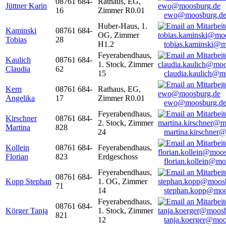
08761 684-
Rathaus, EG,
Jüttner Karin
16
Zimmer R0.01
ewo@moosburg.d
Huber-Haus, 1.
Kaminski
08761 684-
OG, Zimmer
Tobias
28
H1.2
tobias.kaminski@m
Feyerabendhaus,
Kaulich
08761 684-
1. Stock, Zimmer
Claudia
62
15
claudia.kaulich@m
Kern
08761 684-
Rathaus, EG,
Angelika
17
Zimmer R0.01
ewo@moosburg.d
Feyerabendhaus,
Kirschner
08761 684-
2. Stock, Zimmer
Martina
828
24
martina.kirschner
Kollein
08761 684-
Feyerabendhaus,
Florian
823
Erdgeschoss
florian.kollein@m
Feyerabendhaus,
08761 684-
Kopp Stephan
1. OG, Zimmer
71
14
stephan.kopp@moo
Feyerabendhaus,
08761 684-
Körger Tanja
1. Stock, Zimmer
821
12
tanja.koerger@moo