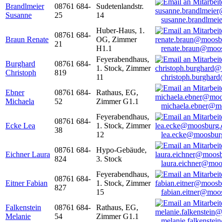
Brandlmeier
08761 684-
Sudetenlandstr.
Susanne
25
14
susanne.brandlme
Huber-Haus, 1.
08761 684-
Braun Renate
OG, Zimmer
21
H1.1
renate.braun@moo
Feyerabendhaus,
Burghard
08761 684-
1. Stock, Zimmer
Christoph
819
11
christoph.burghar
Ebner
08761 684-
Rathaus, EG,
Michaela
52
Zimmer G1.1
michaela.ebner@m
Feyerabendhaus,
08761 684-
Ecke Lea
1. Stock, Zimmer
38
12
lea.ecke@moosbur
08761 684-
Hypo-Gebäude,
Eichner Laura
824
3. Stock
laura.eichner@moo
Feyerabendhaus,
08761 684-
Eitner Fabian
1. Stock, Zimmer
827
15
fabian.eitner@moo
Falkenstein
08761 684-
Rathaus, EG,
Melanie
54
Zimmer G1.1
melanie.falkenste