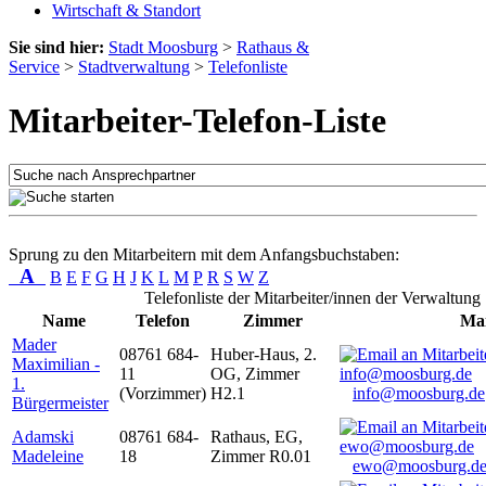
Wirtschaft & Standort
Sie sind hier:
Stadt Moosburg
>
Rathaus &
Service
>
Stadtverwaltung
>
Telefonliste
Mitarbeiter-Telefon-Liste
Sprung zu den Mitarbeitern mit dem Anfangsbuchstaben:
A
B
E
F
G
H
J
K
L
M
P
R
S
W
Z
Telefonliste der Mitarbeiter/innen der Verwaltung
Name
Telefon
Zimmer
Mai
Mader
08761 684-
Huber-Haus, 2.
Maximilian -
11
OG, Zimmer
1.
(Vorzimmer)
H2.1
info@moosburg.de
Bürgermeister
Adamski
08761 684-
Rathaus, EG,
Madeleine
18
Zimmer R0.01
ewo@moosburg.d