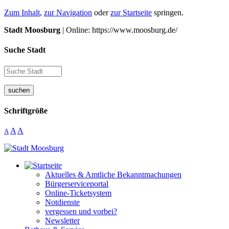
Zum Inhalt
,
zur Navigation
oder
zur Startseite
springen.
Stadt Moosburg
| Online: https://www.moosburg.de/
Suche Stadt
suchen
Schriftgröße
A
A
A
Aktuelles & Amtliche Bekanntmachungen
Bürgerserviceportal
Online-Ticketsystem
Notdienste
vergessen und vorbei?
Newsletter