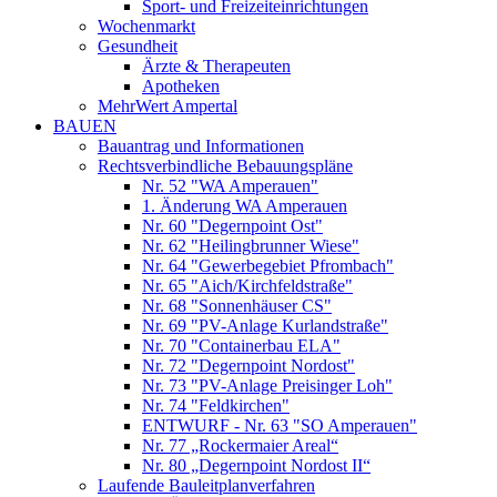
Sport- und Freizeiteinrichtungen
Wochenmarkt
Gesundheit
Ärzte & Therapeuten
Apotheken
MehrWert Ampertal
BAUEN
Bauantrag und Informationen
Rechtsverbindliche Bebauungspläne
Nr. 52 "WA Amperauen"
1. Änderung WA Amperauen
Nr. 60 "Degernpoint Ost"
Nr. 62 "Heilingbrunner Wiese"
Nr. 64 "Gewerbegebiet Pfrombach"
Nr. 65 "Aich/Kirchfeldstraße"
Nr. 68 "Sonnenhäuser CS"
Nr. 69 "PV-Anlage Kurlandstraße"
Nr. 70 "Containerbau ELA"
Nr. 72 "Degernpoint Nordost"
Nr. 73 "PV-Anlage Preisinger Loh"
Nr. 74 "Feldkirchen"
ENTWURF - Nr. 63 "SO Amperauen"
Nr. 77 „Rockermaier Areal“
Nr. 80 „Degernpoint Nordost II“
Laufende Bauleitplanverfahren