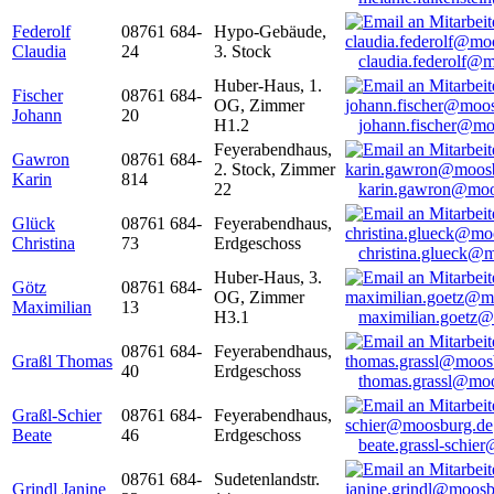
Federolf
08761 684-
Hypo-Gebäude,
Claudia
24
3. Stock
claudia.federolf@
Huber-Haus, 1.
Fischer
08761 684-
OG, Zimmer
Johann
20
H1.2
johann.fischer@mo
Feyerabendhaus,
Gawron
08761 684-
2. Stock, Zimmer
Karin
814
22
karin.gawron@moo
Glück
08761 684-
Feyerabendhaus,
Christina
73
Erdgeschoss
christina.glueck@
Huber-Haus, 3.
Götz
08761 684-
OG, Zimmer
Maximilian
13
H3.1
maximilian.goetz
08761 684-
Feyerabendhaus,
Graßl Thomas
40
Erdgeschoss
thomas.grassl@mo
Graßl-Schier
08761 684-
Feyerabendhaus,
Beate
46
Erdgeschoss
beate.grassl-schi
08761 684-
Sudetenlandstr.
Grindl Janine