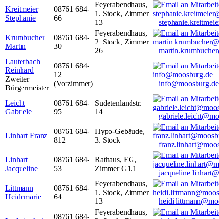
Feyerabendhaus,
Kreitmeier
08761 684-
1. Stock, Zimmer
Stephanie
66
13
stephanie.kreitme
Feyerabendhaus,
Krumbucher
08761 684-
2. Stock, Zimmer
Martin
30
26
martin.krumbuche
Lauterbach
08761 684-
Reinhard
12
Zweiter
(Vorzimmer)
info@moosburg.de
Bürgermeister
Leicht
08761 684-
Sudetenlandstr.
Gabriele
95
14
gabriele.leicht@m
08761 684-
Hypo-Gebäude,
Linhart Franz
812
3. Stock
franz.linhart@moo
Linhart
08761 684-
Rathaus, EG,
Jacqueline
53
Zimmer G1.1
jacqueline.linhart
Feyerabendhaus,
Littmann
08761 684-
1. Stock, Zimmer
Heidemarie
64
13
heidi.littmann@mo
Feyerabendhaus,
08761 684-