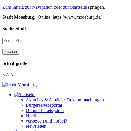
Zum Inhalt
,
zur Navigation
oder
zur Startseite
springen.
Stadt Moosburg
| Online: https://www.moosburg.de/
Suche Stadt
suchen
Schriftgröße
A
A
A
Aktuelles & Amtliche Bekanntmachungen
Bürgerserviceportal
Online-Ticketsystem
Notdienste
vergessen und vorbei?
Newsletter