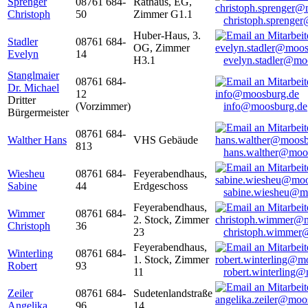
Sprenger
08761 684-
Rathaus, EG,
Christoph
50
Zimmer G1.1
christoph.sprenge
Huber-Haus, 3.
Stadler
08761 684-
OG, Zimmer
Evelyn
14
H3.1
evelyn.stadler@mo
Stanglmaier
08761 684-
Dr. Michael
12
Dritter
(Vorzimmer)
info@moosburg.de
Bürgermeister
08761 684-
Walther Hans
VHS Gebäude
813
hans.walther@moo
Wiesheu
08761 684-
Feyerabendhaus,
Sabine
44
Erdgeschoss
sabine.wiesheu@m
Feyerabendhaus,
Wimmer
08761 684-
2. Stock, Zimmer
Christoph
36
23
christoph.wimmer
Feyerabendhaus,
Winterling
08761 684-
1. Stock, Zimmer
Robert
93
11
robert.winterling
Zeiler
08761 684-
Sudetenlandstraße
Angelika
96
14