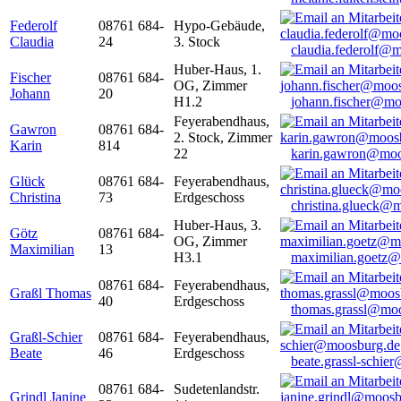
Federolf
08761 684-
Hypo-Gebäude,
Claudia
24
3. Stock
claudia.federolf@
Huber-Haus, 1.
Fischer
08761 684-
OG, Zimmer
Johann
20
H1.2
johann.fischer@mo
Feyerabendhaus,
Gawron
08761 684-
2. Stock, Zimmer
Karin
814
22
karin.gawron@moo
Glück
08761 684-
Feyerabendhaus,
Christina
73
Erdgeschoss
christina.glueck@
Huber-Haus, 3.
Götz
08761 684-
OG, Zimmer
Maximilian
13
H3.1
maximilian.goetz
08761 684-
Feyerabendhaus,
Graßl Thomas
40
Erdgeschoss
thomas.grassl@mo
Graßl-Schier
08761 684-
Feyerabendhaus,
Beate
46
Erdgeschoss
beate.grassl-schi
08761 684-
Sudetenlandstr.
Grindl Janine