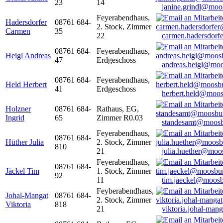
23
14
janine.grindl@moo
Feyerabendhaus,
Hadersdorfer
08761 684-
2. Stock, Zimmer
Carmen
35
22
carmen.hadersdor
08761 684-
Feyerabendhaus,
Heigl Andreas
47
Erdgeschoss
andreas.heigl@moo
08761 684-
Feyerabendhaus,
Held Herbert
41
Erdgeschoss
herbert.held@moos
Holzner
08761 684-
Rathaus, EG,
Ingrid
65
Zimmer R0.03
standesamt@moosb
Feyerabendhaus,
08761 684-
Hüther Julia
2. Stock, Zimmer
810
21
julia.huether@moo
Feyerabendhaus,
08761 684-
Jäckel Tim
1. Stock, Zimmer
92
11
tim.jaeckel@moosb
Feyberabendhaus,
Johal-Mangat
08761 684-
2. Stock, Zimmer
Viktoria
818
21
viktoria.johal-ma