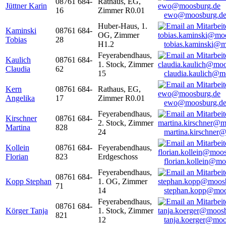
08761 684-
Rathaus, EG,
Jüttner Karin
16
Zimmer R0.01
ewo@moosburg.d
Huber-Haus, 1.
Kaminski
08761 684-
OG, Zimmer
Tobias
28
H1.2
tobias.kaminski@m
Feyerabendhaus,
Kaulich
08761 684-
1. Stock, Zimmer
Claudia
62
15
claudia.kaulich@m
Kern
08761 684-
Rathaus, EG,
Angelika
17
Zimmer R0.01
ewo@moosburg.d
Feyerabendhaus,
Kirschner
08761 684-
2. Stock, Zimmer
Martina
828
24
martina.kirschner
Kollein
08761 684-
Feyerabendhaus,
Florian
823
Erdgeschoss
florian.kollein@m
Feyerabendhaus,
08761 684-
Kopp Stephan
1. OG, Zimmer
71
14
stephan.kopp@moo
Feyerabendhaus,
08761 684-
Körger Tanja
1. Stock, Zimmer
821
12
tanja.koerger@moo