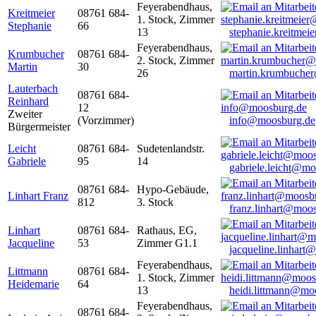
Feyerabendhaus,
Kreitmeier
08761 684-
1. Stock, Zimmer
Stephanie
66
13
stephanie.kreitme
Feyerabendhaus,
Krumbucher
08761 684-
2. Stock, Zimmer
Martin
30
26
martin.krumbuche
Lauterbach
08761 684-
Reinhard
12
Zweiter
(Vorzimmer)
info@moosburg.de
Bürgermeister
Leicht
08761 684-
Sudetenlandstr.
Gabriele
95
14
gabriele.leicht@m
08761 684-
Hypo-Gebäude,
Linhart Franz
812
3. Stock
franz.linhart@moo
Linhart
08761 684-
Rathaus, EG,
Jacqueline
53
Zimmer G1.1
jacqueline.linhart
Feyerabendhaus,
Littmann
08761 684-
1. Stock, Zimmer
Heidemarie
64
13
heidi.littmann@mo
Feyerabendhaus,
08761 684-