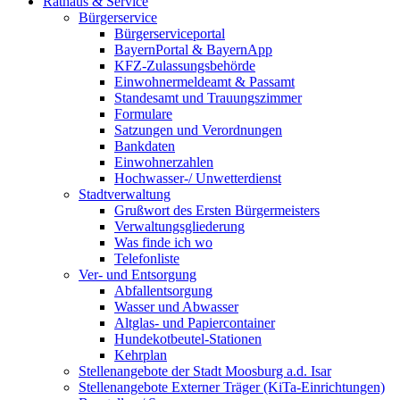
Rathaus & Service
Bürgerservice
Bürgerserviceportal
BayernPortal & BayernApp
KFZ-Zulassungsbehörde
Einwohnermeldeamt & Passamt
Standesamt und Trauungszimmer
Formulare
Satzungen und Verordnungen
Bankdaten
Einwohnerzahlen
Hochwasser-/ Unwetterdienst
Stadtverwaltung
Grußwort des Ersten Bürgermeisters
Verwaltungsgliederung
Was finde ich wo
Telefonliste
Ver- und Entsorgung
Abfallentsorgung
Wasser und Abwasser
Altglas- und Papiercontainer
Hundekotbeutel-Stationen
Kehrplan
Stellenangebote der Stadt Moosburg a.d. Isar
Stellenangebote Externer Träger (KiTa-Einrichtungen)