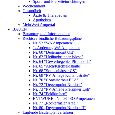
Sport- und Freizeiteinrichtungen
Wochenmarkt
Gesundheit
Ärzte & Therapeuten
Apotheken
MehrWert Ampertal
BAUEN
Bauantrag und Informationen
Rechtsverbindliche Bebauungspläne
Nr. 52 "WA Amperauen"
1. Änderung WA Amperauen
Nr. 60 "Degernpoint Ost"
Nr. 62 "Heilingbrunner Wiese"
Nr. 64 "Gewerbegebiet Pfrombach"
Nr. 65 "Aich/Kirchfeldstraße"
Nr. 68 "Sonnenhäuser CS"
Nr. 69 "PV-Anlage Kurlandstraße"
Nr. 70 "Containerbau ELA"
Nr. 72 "Degernpoint Nordost"
Nr. 73 "PV-Anlage Preisinger Loh"
Nr. 74 "Feldkirchen"
ENTWURF - Nr. 63 "SO Amperauen"
Nr. 77 „Rockermaier Areal“
Nr. 80 „Degernpoint Nordost II“
Laufende Bauleitplanverfahren