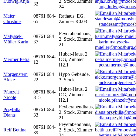
Ludwig Anja
2. Stock, Zimmer
32
24
anja.ludwig@moos
Maier
08761 684-
Rathaus, EG,
Christine
65
Zimmer R0.03
standesamt@moosb
Feyerabendhaus,
Malyssek-
08761 684-
2. Stock, Zimmer
Müller Karin
37
karin.malyssek-
21
mueller@moosburg.
Huber-Haus, 2.
08761 684-
Mermer Petra
OG, Zimmer
12
H2.1
petra.mermer@moo
Morgenstern
08761 684-
Hypo-Gebäude,
Aicke
22
3. Stock
aicke.morgenster
Huber-Haus, 2.
Pfanzelt
08761 684-
OG, Zimmer
Nicole
815
H2.1
nicole.pfanzelt@m
Feyberabendhaus,
Przybilla
08761 684-
2. Stock, Zimmer
Diana
33
21
diana.przybilla@m
Feyerabendhaus,
08761 684-
Reif Bettina
2. Stock, Zimmer
39
24
bettina.reif@moosb