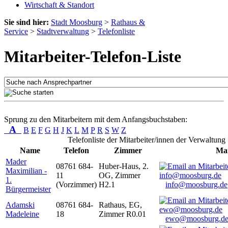
Wirtschaft & Standort
Sie sind hier:
Stadt Moosburg
>
Rathaus &
Service
>
Stadtverwaltung
>
Telefonliste
Mitarbeiter-Telefon-Liste
Sprung zu den Mitarbeitern mit dem Anfangsbuchstaben:
A
B
E
F
G
H
J
K
L
M
P
R
S
W
Z
Telefonliste der Mitarbeiter/innen der Verwaltung
Name
Telefon
Zimmer
Mai
Mader
08761 684-
Huber-Haus, 2.
Maximilian -
11
OG, Zimmer
1.
(Vorzimmer)
H2.1
info@moosburg.de
Bürgermeister
Adamski
08761 684-
Rathaus, EG,
Madeleine
18
Zimmer R0.01
ewo@moosburg.d