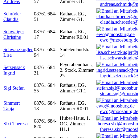
Andreas
57
Zimmer G1.1
andreas.schmidt@
Schröder
08761 684-
Rathaus, EG,
Claudia
51
Zimmer G1.1
claudia.schroeder
Schwaiger
08761 684-
Rathaus, EG,
Christine
17
Zimmer R0.01
ewo@moosburg.d
Schwarzkugler
08761 684-
Sudetenlandstr.
Lisa
94
14
lisa.schwarzkugle
Feyerabendhaus,
Setzensack
08761 684-
2. Stock, Zimmer
Ingrid
31
25
ingrid.setzensack
08761 684-
Rathaus, EG,
Sigl Stefan
55
Zimmer G1.1
stefan.sigl@moosb
Simmert
08761 684-
Rathaus, EG,
Tanja
18
Zimmer R0.01
ewo@moosburg.d
Huber-Haus, 1.
08761 684-
Sixt Theresa
OG, Zimmer
820
H1.1
theresa.sixt@moos