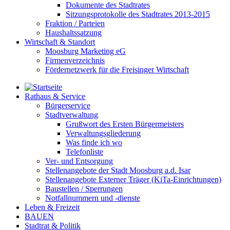
Dokumente des Stadtrates
Sitzungsprotokolle des Stadtrates 2013-2015
Fraktion / Parteien
Haushaltssatzung
Wirtschaft & Standort
Moosburg Marketing eG
Firmenverzeichnis
Fördernetzwerk für die Freisinger Wirtschaft
Rathaus & Service
Bürgerservice
Stadtverwaltung
Grußwort des Ersten Bürgermeisters
Verwaltungsgliederung
Was finde ich wo
Telefonliste
Ver- und Entsorgung
Stellenangebote der Stadt Moosburg a.d. Isar
Stellenangebote Externer Träger (KiTa-Einrichtungen)
Baustellen / Sperrungen
Notfallnummern und -dienste
Leben & Freizeit
BAUEN
Stadtrat & Politik