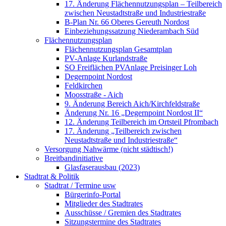
17. Änderung Flächennutzungsplan – Teilbereich
zwischen Neustadtstraße und Industriestraße
B-Plan Nr. 66 Oberes Gereuth Nordost
Einbeziehungssatzung Niederambach Süd
Flächennutzungsplan
Flächennutzungsplan Gesamtplan
PV-Anlage Kurlandstraße
SO Freiflächen PV­Anlage Preisinger Loh
Degernpoint Nordost
Feldkirchen
Moosstraße - Aich
9. Änderung Bereich Aich/Kirchfeldstraße
Änderung Nr. 16 „Degernpoint Nordost II“
12. Änderung Teilbereich im Ortsteil Pfrombach
17. Änderung „Teilbereich zwischen
Neustadtstraße und Industriestraße“
Versorgung Nahwärme (nicht städtisch!)
Breitbandinitiative
Glasfaserausbau (2023)
Stadtrat & Politik
Stadtrat / Termine usw
Bürgerinfo-Portal
Mitglieder des Stadtrates
Ausschüsse / Gremien des Stadtrates
Sitzungstermine des Stadtrates