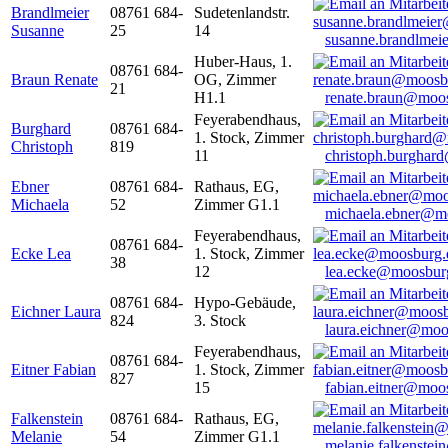
Brandlmeier
08761 684-
Sudetenlandstr.
Susanne
25
14
susanne.brandlme
Huber-Haus, 1.
08761 684-
Braun Renate
OG, Zimmer
21
H1.1
renate.braun@moo
Feyerabendhaus,
Burghard
08761 684-
1. Stock, Zimmer
Christoph
819
11
christoph.burghar
Ebner
08761 684-
Rathaus, EG,
Michaela
52
Zimmer G1.1
michaela.ebner@m
Feyerabendhaus,
08761 684-
Ecke Lea
1. Stock, Zimmer
38
12
lea.ecke@moosbur
08761 684-
Hypo-Gebäude,
Eichner Laura
824
3. Stock
laura.eichner@moo
Feyerabendhaus,
08761 684-
Eitner Fabian
1. Stock, Zimmer
827
15
fabian.eitner@moo
Falkenstein
08761 684-
Rathaus, EG,
Melanie
54
Zimmer G1.1
melanie.falkenste