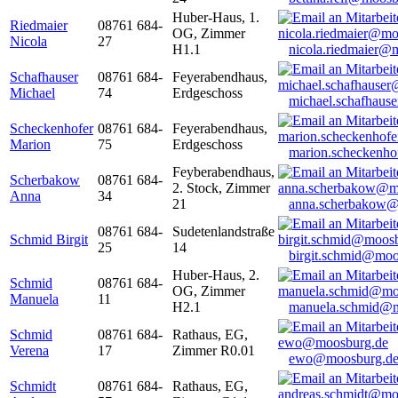
Huber-Haus, 1.
Riedmaier
08761 684-
OG, Zimmer
Nicola
27
H1.1
nicola.riedmaier@
Schafhauser
08761 684-
Feyerabendhaus,
Michael
74
Erdgeschoss
michael.schafhaus
Scheckenhofer
08761 684-
Feyerabendhaus,
Marion
75
Erdgeschoss
marion.scheckenh
Feyberabendhaus,
Scherbakow
08761 684-
2. Stock, Zimmer
Anna
34
21
anna.scherbakow@
08761 684-
Sudetenlandstraße
Schmid Birgit
25
14
birgit.schmid@moo
Huber-Haus, 2.
Schmid
08761 684-
OG, Zimmer
Manuela
11
H2.1
manuela.schmid@m
Schmid
08761 684-
Rathaus, EG,
Verena
17
Zimmer R0.01
ewo@moosburg.d
Schmidt
08761 684-
Rathaus, EG,