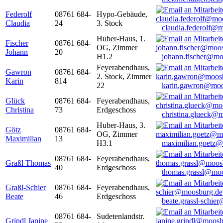
Federolf
08761 684-
Hypo-Gebäude,
Claudia
24
3. Stock
claudia.federolf@
Huber-Haus, 1.
Fischer
08761 684-
OG, Zimmer
Johann
20
H1.2
johann.fischer@mo
Feyerabendhaus,
Gawron
08761 684-
2. Stock, Zimmer
Karin
814
22
karin.gawron@moo
Glück
08761 684-
Feyerabendhaus,
Christina
73
Erdgeschoss
christina.glueck@
Huber-Haus, 3.
Götz
08761 684-
OG, Zimmer
Maximilian
13
H3.1
maximilian.goetz
08761 684-
Feyerabendhaus,
Graßl Thomas
40
Erdgeschoss
thomas.grassl@mo
Graßl-Schier
08761 684-
Feyerabendhaus,
Beate
46
Erdgeschoss
beate.grassl-schi
08761 684-
Sudetenlandstr.
Grindl Janine