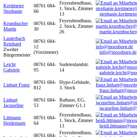
Feyerabendhaus,
Kreitmeier
08761 684-
1. Stock, Zimmer
Stephanie
66
13
stephanie.kreitme
Feyerabendhaus,
Krumbucher
08761 684-
2. Stock, Zimmer
Martin
30
26
martin.krumbuche
Lauterbach
08761 684-
Reinhard
12
Zweiter
(Vorzimmer)
info@moosburg.de
Bürgermeister
Leicht
08761 684-
Sudetenlandstr.
Gabriele
95
14
gabriele.leicht@m
08761 684-
Hypo-Gebäude,
Linhart Franz
812
3. Stock
franz.linhart@moo
Linhart
08761 684-
Rathaus, EG,
Jacqueline
53
Zimmer G1.1
jacqueline.linhart
Feyerabendhaus,
Littmann
08761 684-
1. Stock, Zimmer
Heidemarie
64
13
heidi.littmann@mo
Feyerabendhaus,
08761 684-