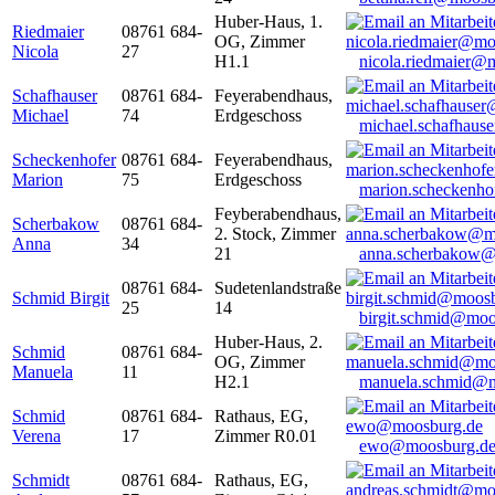
Huber-Haus, 1.
Riedmaier
08761 684-
OG, Zimmer
Nicola
27
H1.1
nicola.riedmaier@
Schafhauser
08761 684-
Feyerabendhaus,
Michael
74
Erdgeschoss
michael.schafhaus
Scheckenhofer
08761 684-
Feyerabendhaus,
Marion
75
Erdgeschoss
marion.scheckenh
Feyberabendhaus,
Scherbakow
08761 684-
2. Stock, Zimmer
Anna
34
21
anna.scherbakow@
08761 684-
Sudetenlandstraße
Schmid Birgit
25
14
birgit.schmid@moo
Huber-Haus, 2.
Schmid
08761 684-
OG, Zimmer
Manuela
11
H2.1
manuela.schmid@m
Schmid
08761 684-
Rathaus, EG,
Verena
17
Zimmer R0.01
ewo@moosburg.d
Schmidt
08761 684-
Rathaus, EG,