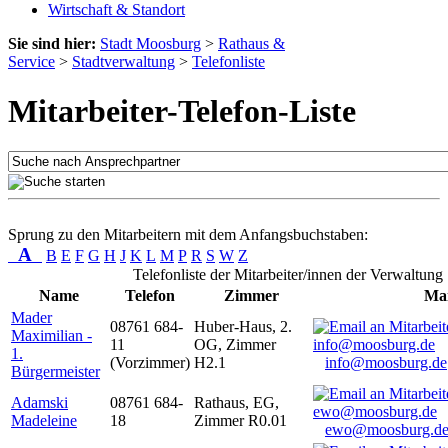
Wirtschaft & Standort
Sie sind hier:
Stadt Moosburg
>
Rathaus &
Service
>
Stadtverwaltung
>
Telefonliste
Mitarbeiter-Telefon-Liste
Sprung zu den Mitarbeitern mit dem Anfangsbuchstaben:
A
B
E
F
G
H
J
K
L
M
P
R
S
W
Z
Telefonliste der Mitarbeiter/innen der Verwaltung
Name
Telefon
Zimmer
Mai
Mader
08761 684-
Huber-Haus, 2.
Maximilian -
11
OG, Zimmer
1.
(Vorzimmer)
H2.1
info@moosburg.de
Bürgermeister
Adamski
08761 684-
Rathaus, EG,
Madeleine
18
Zimmer R0.01
ewo@moosburg.d