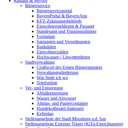
Rathaus & Service
Bürgerservice
Bürgerserviceportal
BayernPortal & BayernApp
KFZ-Zulassungsbehörde
Einwohnermeldeamt & Passamt
Standesamt und Trauungszimmer
Formulare
Satzungen und Verordnungen
Bankdaten
Einwohnerzahlen
Hochwasser-/ Unwetterdienst
Stadtverwaltung
Grußwort des Ersten Bürgermeisters
Verwaltungsgliederung
Was finde ich wo
Telefonliste
Ver- und Entsorgung
Abfallentsorgung
Wasser und Abwasser
Altglas- und Papiercontainer
Hundekotbeutel-Stationen
Kehrplan
Stellenangebote der Stadt Moosburg a.d. Isar
Stellenangebote Externer Träger (KiTa-Einrichtungen)