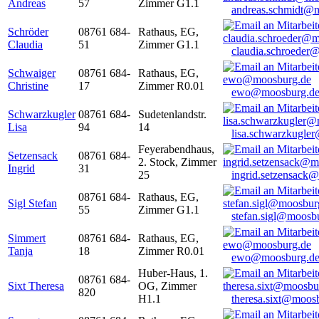
Andreas
57
Zimmer G1.1
andreas.schmidt@
Schröder
08761 684-
Rathaus, EG,
Claudia
51
Zimmer G1.1
claudia.schroeder
Schwaiger
08761 684-
Rathaus, EG,
Christine
17
Zimmer R0.01
ewo@moosburg.d
Schwarzkugler
08761 684-
Sudetenlandstr.
Lisa
94
14
lisa.schwarzkugle
Feyerabendhaus,
Setzensack
08761 684-
2. Stock, Zimmer
Ingrid
31
25
ingrid.setzensack
08761 684-
Rathaus, EG,
Sigl Stefan
55
Zimmer G1.1
stefan.sigl@moosb
Simmert
08761 684-
Rathaus, EG,
Tanja
18
Zimmer R0.01
ewo@moosburg.d
Huber-Haus, 1.
08761 684-
Sixt Theresa
OG, Zimmer
820
H1.1
theresa.sixt@moos