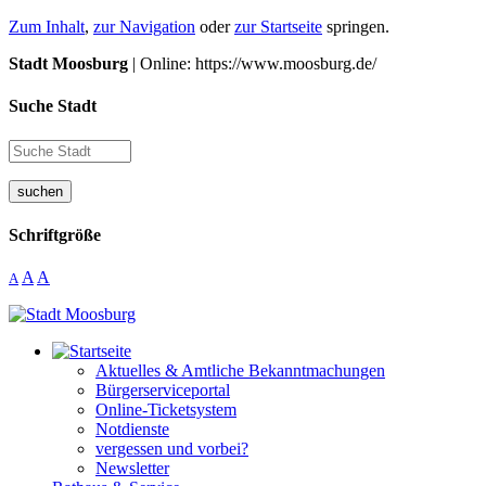
Zum Inhalt
,
zur Navigation
oder
zur Startseite
springen.
Stadt Moosburg
| Online: https://www.moosburg.de/
Suche Stadt
suchen
Schriftgröße
A
A
A
Aktuelles & Amtliche Bekanntmachungen
Bürgerserviceportal
Online-Ticketsystem
Notdienste
vergessen und vorbei?
Newsletter