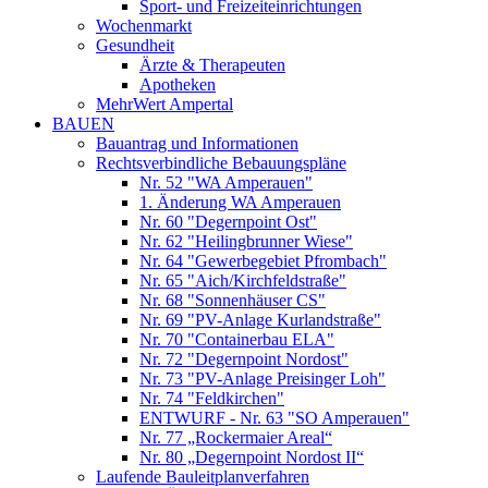
Sport- und Freizeiteinrichtungen
Wochenmarkt
Gesundheit
Ärzte & Therapeuten
Apotheken
MehrWert Ampertal
BAUEN
Bauantrag und Informationen
Rechtsverbindliche Bebauungspläne
Nr. 52 "WA Amperauen"
1. Änderung WA Amperauen
Nr. 60 "Degernpoint Ost"
Nr. 62 "Heilingbrunner Wiese"
Nr. 64 "Gewerbegebiet Pfrombach"
Nr. 65 "Aich/Kirchfeldstraße"
Nr. 68 "Sonnenhäuser CS"
Nr. 69 "PV-Anlage Kurlandstraße"
Nr. 70 "Containerbau ELA"
Nr. 72 "Degernpoint Nordost"
Nr. 73 "PV-Anlage Preisinger Loh"
Nr. 74 "Feldkirchen"
ENTWURF - Nr. 63 "SO Amperauen"
Nr. 77 „Rockermaier Areal“
Nr. 80 „Degernpoint Nordost II“
Laufende Bauleitplanverfahren