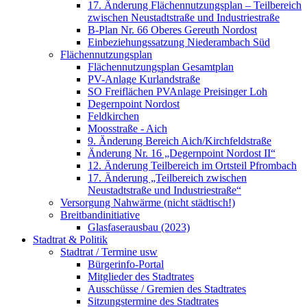
17. Änderung Flächennutzungsplan – Teilbereich
zwischen Neustadtstraße und Industriestraße
B-Plan Nr. 66 Oberes Gereuth Nordost
Einbeziehungssatzung Niederambach Süd
Flächennutzungsplan
Flächennutzungsplan Gesamtplan
PV-Anlage Kurlandstraße
SO Freiflächen PV­Anlage Preisinger Loh
Degernpoint Nordost
Feldkirchen
Moosstraße - Aich
9. Änderung Bereich Aich/Kirchfeldstraße
Änderung Nr. 16 „Degernpoint Nordost II“
12. Änderung Teilbereich im Ortsteil Pfrombach
17. Änderung „Teilbereich zwischen
Neustadtstraße und Industriestraße“
Versorgung Nahwärme (nicht städtisch!)
Breitbandinitiative
Glasfaserausbau (2023)
Stadtrat & Politik
Stadtrat / Termine usw
Bürgerinfo-Portal
Mitglieder des Stadtrates
Ausschüsse / Gremien des Stadtrates
Sitzungstermine des Stadtrates