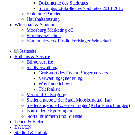
Dokumente des Stadtrates
Sitzungsprotokolle des Stadtrates 2013-2015
Fraktion / Parteien
Haushaltssatzung
Wirtschaft & Standort
Moosburg Marketing eG
Firmenverzeichnis
Fördernetzwerk für die Freisinger Wirtschaft
Rathaus & Service
Bürgerservice
Stadtverwaltung
Grußwort des Ersten Bürgermeisters
Verwaltungsgliederung
Was finde ich wo
Telefonliste
Ver- und Entsorgung
Stellenangebote der Stadt Moosburg a.d. Isar
Stellenangebote Externer Träger (KiTa-Einrichtungen)
Baustellen / Sperrungen
Notfallnummern und -dienste
Leben & Freizeit
BAUEN
Stadtrat & Politik