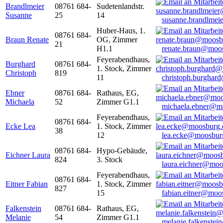
Brandlmeier
08761 684-
Sudetenlandstr.
Susanne
25
14
susanne.brandlme
Huber-Haus, 1.
08761 684-
Braun Renate
OG, Zimmer
21
H1.1
renate.braun@moo
Feyerabendhaus,
Burghard
08761 684-
1. Stock, Zimmer
Christoph
819
11
christoph.burghar
Ebner
08761 684-
Rathaus, EG,
Michaela
52
Zimmer G1.1
michaela.ebner@m
Feyerabendhaus,
08761 684-
Ecke Lea
1. Stock, Zimmer
38
12
lea.ecke@moosbur
08761 684-
Hypo-Gebäude,
Eichner Laura
824
3. Stock
laura.eichner@moo
Feyerabendhaus,
08761 684-
Eitner Fabian
1. Stock, Zimmer
827
15
fabian.eitner@moo
Falkenstein
08761 684-
Rathaus, EG,
Melanie
54
Zimmer G1.1
melanie.falkenste