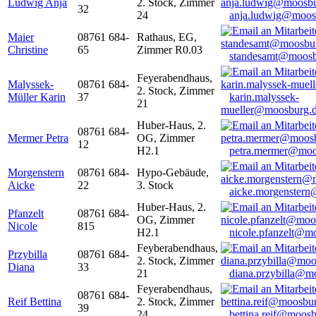
Ludwig Anja
2. Stock, Zimmer
32
24
anja.ludwig@moos
Maier
08761 684-
Rathaus, EG,
Christine
65
Zimmer R0.03
standesamt@moosb
Feyerabendhaus,
Malyssek-
08761 684-
2. Stock, Zimmer
Müller Karin
37
karin.malyssek-
21
mueller@moosburg.
Huber-Haus, 2.
08761 684-
Mermer Petra
OG, Zimmer
12
H2.1
petra.mermer@moo
Morgenstern
08761 684-
Hypo-Gebäude,
Aicke
22
3. Stock
aicke.morgenster
Huber-Haus, 2.
Pfanzelt
08761 684-
OG, Zimmer
Nicole
815
H2.1
nicole.pfanzelt@m
Feyberabendhaus,
Przybilla
08761 684-
2. Stock, Zimmer
Diana
33
21
diana.przybilla@m
Feyerabendhaus,
08761 684-
Reif Bettina
2. Stock, Zimmer
39
24
bettina.reif@moosb