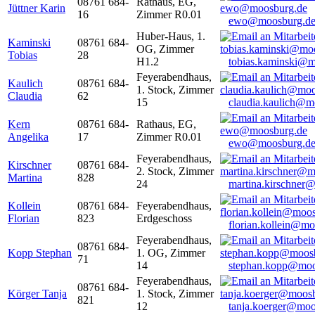
08761 684-
Rathaus, EG,
Jüttner Karin
16
Zimmer R0.01
ewo@moosburg.d
Huber-Haus, 1.
Kaminski
08761 684-
OG, Zimmer
Tobias
28
H1.2
tobias.kaminski@m
Feyerabendhaus,
Kaulich
08761 684-
1. Stock, Zimmer
Claudia
62
15
claudia.kaulich@m
Kern
08761 684-
Rathaus, EG,
Angelika
17
Zimmer R0.01
ewo@moosburg.d
Feyerabendhaus,
Kirschner
08761 684-
2. Stock, Zimmer
Martina
828
24
martina.kirschner
Kollein
08761 684-
Feyerabendhaus,
Florian
823
Erdgeschoss
florian.kollein@m
Feyerabendhaus,
08761 684-
Kopp Stephan
1. OG, Zimmer
71
14
stephan.kopp@moo
Feyerabendhaus,
08761 684-
Körger Tanja
1. Stock, Zimmer
821
12
tanja.koerger@moo