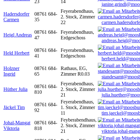
23
14
janine.grindl@moo
Feyerabendhaus,
Hadersdorfer
08761 684-
2. Stock, Zimmer
Carmen
35
22
carmen.hadersdor
08761 684-
Feyerabendhaus,
Heigl Andreas
47
Erdgeschoss
andreas.heigl@moo
08761 684-
Feyerabendhaus,
Held Herbert
41
Erdgeschoss
herbert.held@moos
Holzner
08761 684-
Rathaus, EG,
Ingrid
65
Zimmer R0.03
standesamt@moosb
Feyerabendhaus,
08761 684-
Hüther Julia
2. Stock, Zimmer
810
21
julia.huether@moo
Feyerabendhaus,
08761 684-
Jäckel Tim
1. Stock, Zimmer
92
11
tim.jaeckel@moosb
Feyberabendhaus,
Johal-Mangat
08761 684-
2. Stock, Zimmer
Viktoria
818
21
viktoria.johal-ma