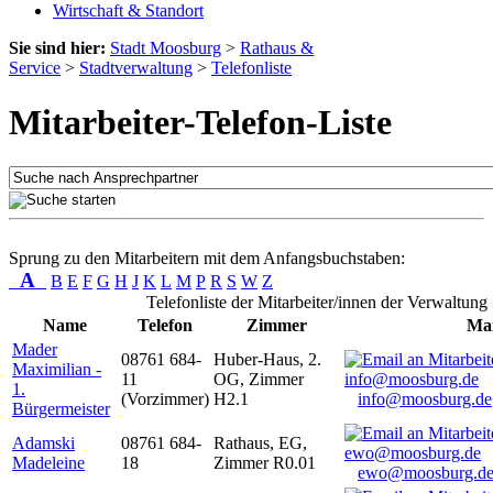
Wirtschaft & Standort
Sie sind hier:
Stadt Moosburg
>
Rathaus &
Service
>
Stadtverwaltung
>
Telefonliste
Mitarbeiter-Telefon-Liste
Sprung zu den Mitarbeitern mit dem Anfangsbuchstaben:
A
B
E
F
G
H
J
K
L
M
P
R
S
W
Z
Telefonliste der Mitarbeiter/innen der Verwaltung
Name
Telefon
Zimmer
Mai
Mader
08761 684-
Huber-Haus, 2.
Maximilian -
11
OG, Zimmer
1.
(Vorzimmer)
H2.1
info@moosburg.de
Bürgermeister
Adamski
08761 684-
Rathaus, EG,
Madeleine
18
Zimmer R0.01
ewo@moosburg.d