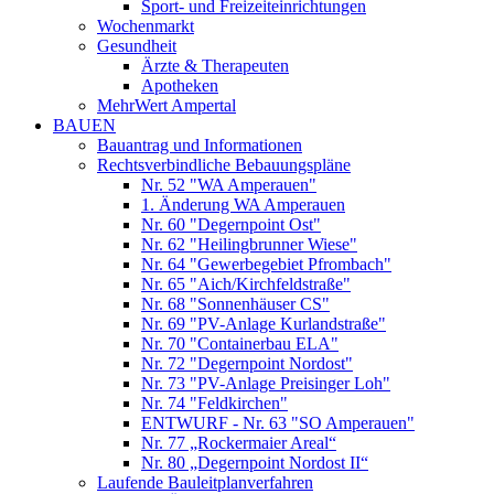
Sport- und Freizeiteinrichtungen
Wochenmarkt
Gesundheit
Ärzte & Therapeuten
Apotheken
MehrWert Ampertal
BAUEN
Bauantrag und Informationen
Rechtsverbindliche Bebauungspläne
Nr. 52 "WA Amperauen"
1. Änderung WA Amperauen
Nr. 60 "Degernpoint Ost"
Nr. 62 "Heilingbrunner Wiese"
Nr. 64 "Gewerbegebiet Pfrombach"
Nr. 65 "Aich/Kirchfeldstraße"
Nr. 68 "Sonnenhäuser CS"
Nr. 69 "PV-Anlage Kurlandstraße"
Nr. 70 "Containerbau ELA"
Nr. 72 "Degernpoint Nordost"
Nr. 73 "PV-Anlage Preisinger Loh"
Nr. 74 "Feldkirchen"
ENTWURF - Nr. 63 "SO Amperauen"
Nr. 77 „Rockermaier Areal“
Nr. 80 „Degernpoint Nordost II“
Laufende Bauleitplanverfahren