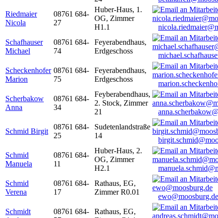
Huber-Haus, 1.
Riedmaier
08761 684-
OG, Zimmer
Nicola
27
H1.1
nicola.riedmaier@
Schafhauser
08761 684-
Feyerabendhaus,
Michael
74
Erdgeschoss
michael.schafhaus
Scheckenhofer
08761 684-
Feyerabendhaus,
Marion
75
Erdgeschoss
marion.scheckenh
Feyberabendhaus,
Scherbakow
08761 684-
2. Stock, Zimmer
Anna
34
21
anna.scherbakow@
08761 684-
Sudetenlandstraße
Schmid Birgit
25
14
birgit.schmid@moo
Huber-Haus, 2.
Schmid
08761 684-
OG, Zimmer
Manuela
11
H2.1
manuela.schmid@m
Schmid
08761 684-
Rathaus, EG,
Verena
17
Zimmer R0.01
ewo@moosburg.d
Schmidt
08761 684-
Rathaus, EG,