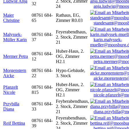
Ludwig Anja
2. Stock, Zimmer
32
24
anja.ludwig@moos
Maier
08761 684-
Rathaus, EG,
Christine
65
Zimmer R0.03
standesamt@moosb
Feyerabendhaus,
Malyssek-
08761 684-
2. Stock, Zimmer
Müller Karin
37
karin.malyssek-
21
mueller@moosburg.
Huber-Haus, 2.
08761 684-
Mermer Petra
OG, Zimmer
12
H2.1
petra.mermer@moo
Morgenstern
08761 684-
Hypo-Gebäude,
Aicke
22
3. Stock
aicke.morgenster
Huber-Haus, 2.
Pfanzelt
08761 684-
OG, Zimmer
Nicole
815
H2.1
nicole.pfanzelt@m
Feyberabendhaus,
Przybilla
08761 684-
2. Stock, Zimmer
Diana
33
21
diana.przybilla@m
Feyerabendhaus,
08761 684-
Reif Bettina
2. Stock, Zimmer
39
24
bettina.reif@moosb