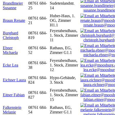
Brandlmeier
08761 684-
Sudetenlandstr.
Susanne
25
14
susanne.brandlme
Huber-Haus, 1.
08761 684-
Braun Renate
OG, Zimmer
21
H1.1
renate.braun@moo
Feyerabendhaus,
Burghard
08761 684-
1. Stock, Zimmer
Christoph
819
11
christoph.burghar
Ebner
08761 684-
Rathaus, EG,
Michaela
52
Zimmer G1.1
michaela.ebner@m
Feyerabendhaus,
08761 684-
Ecke Lea
1. Stock, Zimmer
38
12
lea.ecke@moosbur
08761 684-
Hypo-Gebäude,
Eichner Laura
824
3. Stock
laura.eichner@moo
Feyerabendhaus,
08761 684-
Eitner Fabian
1. Stock, Zimmer
827
15
fabian.eitner@moo
Falkenstein
08761 684-
Rathaus, EG,
Melanie
54
Zimmer G1.1
melanie.falkenste