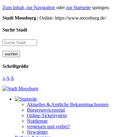
Zum Inhalt
,
zur Navigation
oder
zur Startseite
springen.
Stadt Moosburg
| Online: https://www.moosburg.de/
Suche Stadt
suchen
Schriftgröße
A
A
A
Aktuelles & Amtliche Bekanntmachungen
Bürgerserviceportal
Online-Ticketsystem
Notdienste
vergessen und vorbei?
Newsletter