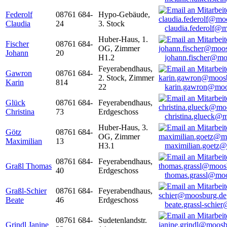
Federolf
08761 684-
Hypo-Gebäude,
Claudia
24
3. Stock
claudia.federolf@
Huber-Haus, 1.
Fischer
08761 684-
OG, Zimmer
Johann
20
H1.2
johann.fischer@mo
Feyerabendhaus,
Gawron
08761 684-
2. Stock, Zimmer
Karin
814
22
karin.gawron@moo
Glück
08761 684-
Feyerabendhaus,
Christina
73
Erdgeschoss
christina.glueck@
Huber-Haus, 3.
Götz
08761 684-
OG, Zimmer
Maximilian
13
H3.1
maximilian.goetz
08761 684-
Feyerabendhaus,
Graßl Thomas
40
Erdgeschoss
thomas.grassl@mo
Graßl-Schier
08761 684-
Feyerabendhaus,
Beate
46
Erdgeschoss
beate.grassl-schi
08761 684-
Sudetenlandstr.
Grindl Janine