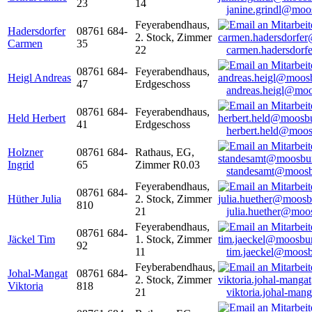
23
14
janine.grindl@moo
Feyerabendhaus,
Hadersdorfer
08761 684-
2. Stock, Zimmer
Carmen
35
22
carmen.hadersdor
08761 684-
Feyerabendhaus,
Heigl Andreas
47
Erdgeschoss
andreas.heigl@moo
08761 684-
Feyerabendhaus,
Held Herbert
41
Erdgeschoss
herbert.held@moos
Holzner
08761 684-
Rathaus, EG,
Ingrid
65
Zimmer R0.03
standesamt@moosb
Feyerabendhaus,
08761 684-
Hüther Julia
2. Stock, Zimmer
810
21
julia.huether@moo
Feyerabendhaus,
08761 684-
Jäckel Tim
1. Stock, Zimmer
92
11
tim.jaeckel@moosb
Feyberabendhaus,
Johal-Mangat
08761 684-
2. Stock, Zimmer
Viktoria
818
21
viktoria.johal-ma