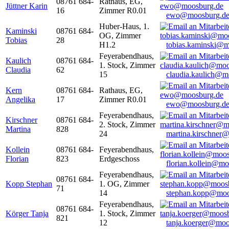
08761 684-
Rathaus, EG,
Jüttner Karin
16
Zimmer R0.01
ewo@moosburg.d
Huber-Haus, 1.
Kaminski
08761 684-
OG, Zimmer
Tobias
28
H1.2
tobias.kaminski@m
Feyerabendhaus,
Kaulich
08761 684-
1. Stock, Zimmer
Claudia
62
15
claudia.kaulich@m
Kern
08761 684-
Rathaus, EG,
Angelika
17
Zimmer R0.01
ewo@moosburg.d
Feyerabendhaus,
Kirschner
08761 684-
2. Stock, Zimmer
Martina
828
24
martina.kirschner
Kollein
08761 684-
Feyerabendhaus,
Florian
823
Erdgeschoss
florian.kollein@m
Feyerabendhaus,
08761 684-
Kopp Stephan
1. OG, Zimmer
71
14
stephan.kopp@moo
Feyerabendhaus,
08761 684-
Körger Tanja
1. Stock, Zimmer
821
12
tanja.koerger@moo