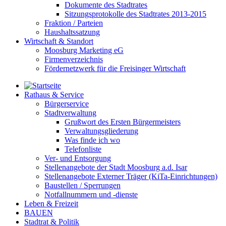
Dokumente des Stadtrates
Sitzungsprotokolle des Stadtrates 2013-2015
Fraktion / Parteien
Haushaltssatzung
Wirtschaft & Standort
Moosburg Marketing eG
Firmenverzeichnis
Fördernetzwerk für die Freisinger Wirtschaft
Rathaus & Service
Bürgerservice
Stadtverwaltung
Grußwort des Ersten Bürgermeisters
Verwaltungsgliederung
Was finde ich wo
Telefonliste
Ver- und Entsorgung
Stellenangebote der Stadt Moosburg a.d. Isar
Stellenangebote Externer Träger (KiTa-Einrichtungen)
Baustellen / Sperrungen
Notfallnummern und -dienste
Leben & Freizeit
BAUEN
Stadtrat & Politik