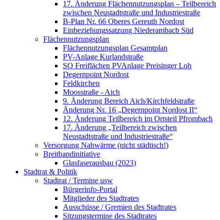
17. Änderung Flächennutzungsplan – Teilbereich
zwischen Neustadtstraße und Industriestraße
B-Plan Nr. 66 Oberes Gereuth Nordost
Einbeziehungssatzung Niederambach Süd
Flächennutzungsplan
Flächennutzungsplan Gesamtplan
PV-Anlage Kurlandstraße
SO Freiflächen PV­Anlage Preisinger Loh
Degernpoint Nordost
Feldkirchen
Moosstraße - Aich
9. Änderung Bereich Aich/Kirchfeldstraße
Änderung Nr. 16 „Degernpoint Nordost II“
12. Änderung Teilbereich im Ortsteil Pfrombach
17. Änderung „Teilbereich zwischen
Neustadtstraße und Industriestraße“
Versorgung Nahwärme (nicht städtisch!)
Breitbandinitiative
Glasfaserausbau (2023)
Stadtrat & Politik
Stadtrat / Termine usw
Bürgerinfo-Portal
Mitglieder des Stadtrates
Ausschüsse / Gremien des Stadtrates
Sitzungstermine des Stadtrates