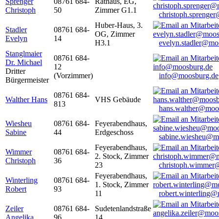
Sprenger
08761 684-
Rathaus, EG,
Christoph
50
Zimmer G1.1
christoph.sprenge
Huber-Haus, 3.
Stadler
08761 684-
OG, Zimmer
Evelyn
14
H3.1
evelyn.stadler@mo
Stanglmaier
08761 684-
Dr. Michael
12
Dritter
(Vorzimmer)
info@moosburg.de
Bürgermeister
08761 684-
Walther Hans
VHS Gebäude
813
hans.walther@moo
Wiesheu
08761 684-
Feyerabendhaus,
Sabine
44
Erdgeschoss
sabine.wiesheu@m
Feyerabendhaus,
Wimmer
08761 684-
2. Stock, Zimmer
Christoph
36
23
christoph.wimmer
Feyerabendhaus,
Winterling
08761 684-
1. Stock, Zimmer
Robert
93
11
robert.winterling
Zeiler
08761 684-
Sudetenlandstraße
Angelika
96
14