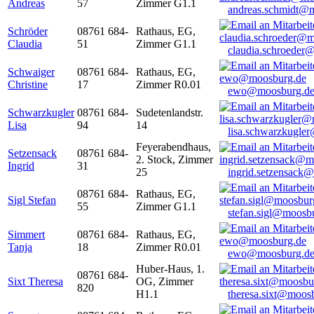
Andreas
57
Zimmer G1.1
andreas.schmidt@
Schröder
08761 684-
Rathaus, EG,
Claudia
51
Zimmer G1.1
claudia.schroeder
Schwaiger
08761 684-
Rathaus, EG,
Christine
17
Zimmer R0.01
ewo@moosburg.d
Schwarzkugler
08761 684-
Sudetenlandstr.
Lisa
94
14
lisa.schwarzkugle
Feyerabendhaus,
Setzensack
08761 684-
2. Stock, Zimmer
Ingrid
31
25
ingrid.setzensack
08761 684-
Rathaus, EG,
Sigl Stefan
55
Zimmer G1.1
stefan.sigl@moosb
Simmert
08761 684-
Rathaus, EG,
Tanja
18
Zimmer R0.01
ewo@moosburg.d
Huber-Haus, 1.
08761 684-
Sixt Theresa
OG, Zimmer
820
H1.1
theresa.sixt@moos