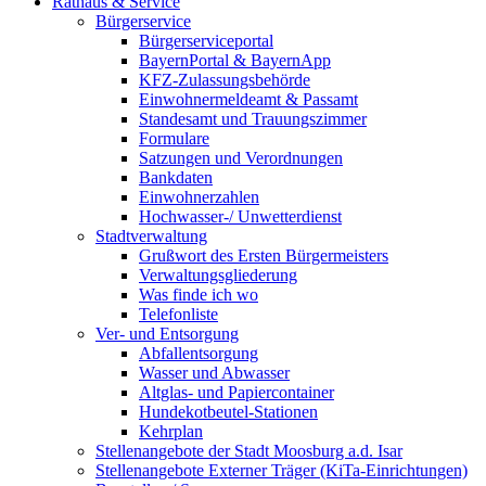
Rathaus & Service
Bürgerservice
Bürgerserviceportal
BayernPortal & BayernApp
KFZ-Zulassungsbehörde
Einwohnermeldeamt & Passamt
Standesamt und Trauungszimmer
Formulare
Satzungen und Verordnungen
Bankdaten
Einwohnerzahlen
Hochwasser-/ Unwetterdienst
Stadtverwaltung
Grußwort des Ersten Bürgermeisters
Verwaltungsgliederung
Was finde ich wo
Telefonliste
Ver- und Entsorgung
Abfallentsorgung
Wasser und Abwasser
Altglas- und Papiercontainer
Hundekotbeutel-Stationen
Kehrplan
Stellenangebote der Stadt Moosburg a.d. Isar
Stellenangebote Externer Träger (KiTa-Einrichtungen)