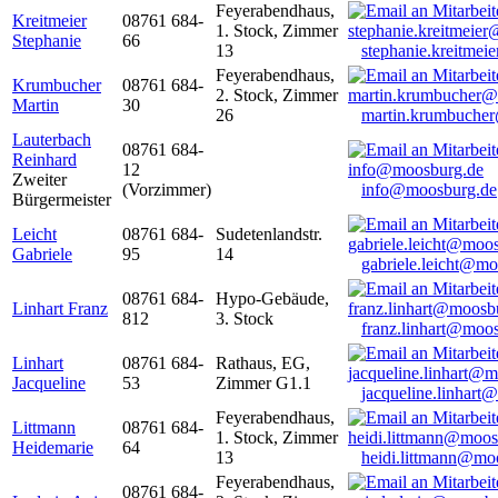
Feyerabendhaus,
Kreitmeier
08761 684-
1. Stock, Zimmer
Stephanie
66
13
stephanie.kreitme
Feyerabendhaus,
Krumbucher
08761 684-
2. Stock, Zimmer
Martin
30
26
martin.krumbuche
Lauterbach
08761 684-
Reinhard
12
Zweiter
(Vorzimmer)
info@moosburg.de
Bürgermeister
Leicht
08761 684-
Sudetenlandstr.
Gabriele
95
14
gabriele.leicht@m
08761 684-
Hypo-Gebäude,
Linhart Franz
812
3. Stock
franz.linhart@moo
Linhart
08761 684-
Rathaus, EG,
Jacqueline
53
Zimmer G1.1
jacqueline.linhart
Feyerabendhaus,
Littmann
08761 684-
1. Stock, Zimmer
Heidemarie
64
13
heidi.littmann@mo
Feyerabendhaus,
08761 684-