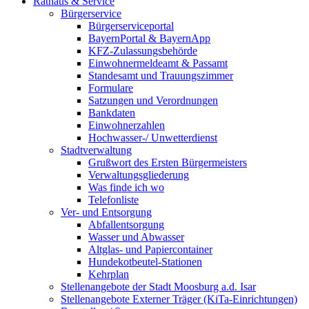
Rathaus & Service
Bürgerservice
Bürgerserviceportal
BayernPortal & BayernApp
KFZ-Zulassungsbehörde
Einwohnermeldeamt & Passamt
Standesamt und Trauungszimmer
Formulare
Satzungen und Verordnungen
Bankdaten
Einwohnerzahlen
Hochwasser-/ Unwetterdienst
Stadtverwaltung
Grußwort des Ersten Bürgermeisters
Verwaltungsgliederung
Was finde ich wo
Telefonliste
Ver- und Entsorgung
Abfallentsorgung
Wasser und Abwasser
Altglas- und Papiercontainer
Hundekotbeutel-Stationen
Kehrplan
Stellenangebote der Stadt Moosburg a.d. Isar
Stellenangebote Externer Träger (KiTa-Einrichtungen)