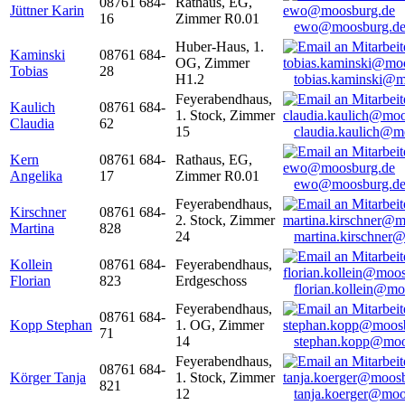
08761 684-
Rathaus, EG,
Jüttner Karin
16
Zimmer R0.01
ewo@moosburg.d
Huber-Haus, 1.
Kaminski
08761 684-
OG, Zimmer
Tobias
28
H1.2
tobias.kaminski@m
Feyerabendhaus,
Kaulich
08761 684-
1. Stock, Zimmer
Claudia
62
15
claudia.kaulich@m
Kern
08761 684-
Rathaus, EG,
Angelika
17
Zimmer R0.01
ewo@moosburg.d
Feyerabendhaus,
Kirschner
08761 684-
2. Stock, Zimmer
Martina
828
24
martina.kirschner
Kollein
08761 684-
Feyerabendhaus,
Florian
823
Erdgeschoss
florian.kollein@m
Feyerabendhaus,
08761 684-
Kopp Stephan
1. OG, Zimmer
71
14
stephan.kopp@moo
Feyerabendhaus,
08761 684-
Körger Tanja
1. Stock, Zimmer
821
12
tanja.koerger@moo