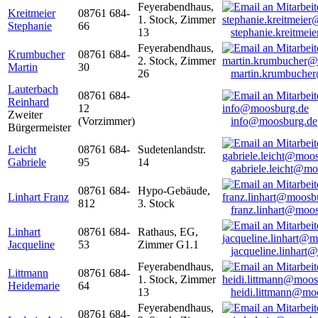
Feyerabendhaus,
Kreitmeier
08761 684-
1. Stock, Zimmer
Stephanie
66
13
stephanie.kreitme
Feyerabendhaus,
Krumbucher
08761 684-
2. Stock, Zimmer
Martin
30
26
martin.krumbuche
Lauterbach
08761 684-
Reinhard
12
Zweiter
(Vorzimmer)
info@moosburg.de
Bürgermeister
Leicht
08761 684-
Sudetenlandstr.
Gabriele
95
14
gabriele.leicht@m
08761 684-
Hypo-Gebäude,
Linhart Franz
812
3. Stock
franz.linhart@moo
Linhart
08761 684-
Rathaus, EG,
Jacqueline
53
Zimmer G1.1
jacqueline.linhart
Feyerabendhaus,
Littmann
08761 684-
1. Stock, Zimmer
Heidemarie
64
13
heidi.littmann@mo
Feyerabendhaus,
08761 684-