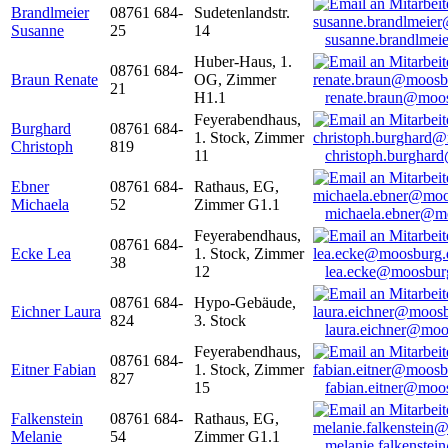
Brandlmeier
08761 684-
Sudetenlandstr.
Susanne
25
14
susanne.brandlme
Huber-Haus, 1.
08761 684-
Braun Renate
OG, Zimmer
21
H1.1
renate.braun@moo
Feyerabendhaus,
Burghard
08761 684-
1. Stock, Zimmer
Christoph
819
11
christoph.burghar
Ebner
08761 684-
Rathaus, EG,
Michaela
52
Zimmer G1.1
michaela.ebner@m
Feyerabendhaus,
08761 684-
Ecke Lea
1. Stock, Zimmer
38
12
lea.ecke@moosbur
08761 684-
Hypo-Gebäude,
Eichner Laura
824
3. Stock
laura.eichner@moo
Feyerabendhaus,
08761 684-
Eitner Fabian
1. Stock, Zimmer
827
15
fabian.eitner@moo
Falkenstein
08761 684-
Rathaus, EG,
Melanie
54
Zimmer G1.1
melanie.falkenste