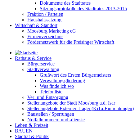
Dokumente des Stadtrates
Sitzungsprotokolle des Stadtrates 2013-2015
Fraktion / Parteien
Haushaltssatzung
Wirtschaft & Standort
Moosburg Marketing eG
Firmenverzeichnis
Fördernetzwerk für die Freisinger Wirtschaft
Rathaus & Service
Bürgerservice
Stadtverwaltung
Grußwort des Ersten Bürgermeisters
Verwaltungsgliederung
Was finde ich wo
Telefonliste
Ver- und Entsorgung
Stellenangebote der Stadt Moosburg a.d. Isar
Stellenangebote Externer Träger (KiTa-Einrichtungen)
Baustellen / Sperrungen
Notfallnummern und -dienste
Leben & Freizeit
BAUEN
Stadtrat & Politik