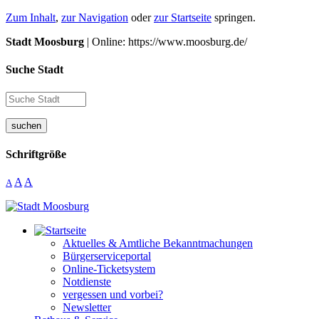
Zum Inhalt
,
zur Navigation
oder
zur Startseite
springen.
Stadt Moosburg
| Online: https://www.moosburg.de/
Suche Stadt
suchen
Schriftgröße
A
A
A
Aktuelles & Amtliche Bekanntmachungen
Bürgerserviceportal
Online-Ticketsystem
Notdienste
vergessen und vorbei?
Newsletter