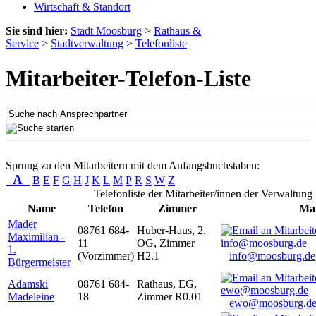
Wirtschaft & Standort
Sie sind hier:
Stadt Moosburg
>
Rathaus &
Service
>
Stadtverwaltung
>
Telefonliste
Mitarbeiter-Telefon-Liste
Sprung zu den Mitarbeitern mit dem Anfangsbuchstaben:
A
B
E
F
G
H
J
K
L
M
P
R
S
W
Z
Telefonliste der Mitarbeiter/innen der Verwaltung
Name
Telefon
Zimmer
Mai
Mader
08761 684-
Huber-Haus, 2.
Maximilian -
11
OG, Zimmer
1.
(Vorzimmer)
H2.1
info@moosburg.de
Bürgermeister
Adamski
08761 684-
Rathaus, EG,
Madeleine
18
Zimmer R0.01
ewo@moosburg.d