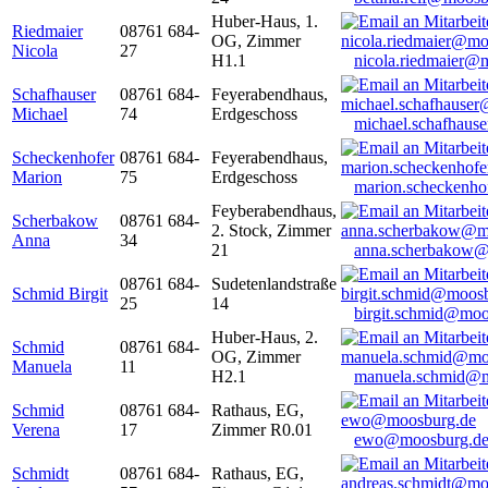
Huber-Haus, 1.
Riedmaier
08761 684-
OG, Zimmer
Nicola
27
H1.1
nicola.riedmaier@
Schafhauser
08761 684-
Feyerabendhaus,
Michael
74
Erdgeschoss
michael.schafhaus
Scheckenhofer
08761 684-
Feyerabendhaus,
Marion
75
Erdgeschoss
marion.scheckenh
Feyberabendhaus,
Scherbakow
08761 684-
2. Stock, Zimmer
Anna
34
21
anna.scherbakow@
08761 684-
Sudetenlandstraße
Schmid Birgit
25
14
birgit.schmid@moo
Huber-Haus, 2.
Schmid
08761 684-
OG, Zimmer
Manuela
11
H2.1
manuela.schmid@m
Schmid
08761 684-
Rathaus, EG,
Verena
17
Zimmer R0.01
ewo@moosburg.d
Schmidt
08761 684-
Rathaus, EG,