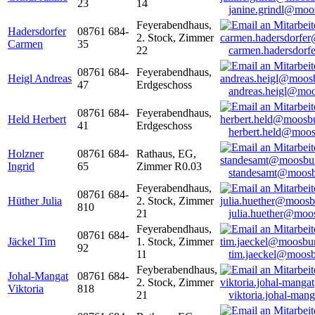
23
14
janine.grindl@moo
Feyerabendhaus,
Hadersdorfer
08761 684-
2. Stock, Zimmer
Carmen
35
22
carmen.hadersdor
08761 684-
Feyerabendhaus,
Heigl Andreas
47
Erdgeschoss
andreas.heigl@moo
08761 684-
Feyerabendhaus,
Held Herbert
41
Erdgeschoss
herbert.held@moos
Holzner
08761 684-
Rathaus, EG,
Ingrid
65
Zimmer R0.03
standesamt@moosb
Feyerabendhaus,
08761 684-
Hüther Julia
2. Stock, Zimmer
810
21
julia.huether@moo
Feyerabendhaus,
08761 684-
Jäckel Tim
1. Stock, Zimmer
92
11
tim.jaeckel@moosb
Feyberabendhaus,
Johal-Mangat
08761 684-
2. Stock, Zimmer
Viktoria
818
21
viktoria.johal-ma