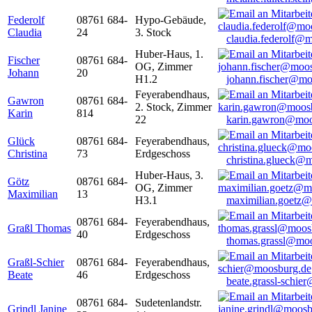
Federolf
08761 684-
Hypo-Gebäude,
Claudia
24
3. Stock
claudia.federolf@
Huber-Haus, 1.
Fischer
08761 684-
OG, Zimmer
Johann
20
H1.2
johann.fischer@mo
Feyerabendhaus,
Gawron
08761 684-
2. Stock, Zimmer
Karin
814
22
karin.gawron@moo
Glück
08761 684-
Feyerabendhaus,
Christina
73
Erdgeschoss
christina.glueck@
Huber-Haus, 3.
Götz
08761 684-
OG, Zimmer
Maximilian
13
H3.1
maximilian.goetz
08761 684-
Feyerabendhaus,
Graßl Thomas
40
Erdgeschoss
thomas.grassl@mo
Graßl-Schier
08761 684-
Feyerabendhaus,
Beate
46
Erdgeschoss
beate.grassl-schi
08761 684-
Sudetenlandstr.
Grindl Janine