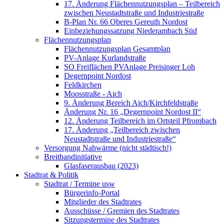
17. Änderung Flächennutzungsplan – Teilbereich
zwischen Neustadtstraße und Industriestraße
B-Plan Nr. 66 Oberes Gereuth Nordost
Einbeziehungssatzung Niederambach Süd
Flächennutzungsplan
Flächennutzungsplan Gesamtplan
PV-Anlage Kurlandstraße
SO Freiflächen PV­Anlage Preisinger Loh
Degernpoint Nordost
Feldkirchen
Moosstraße - Aich
9. Änderung Bereich Aich/Kirchfeldstraße
Änderung Nr. 16 „Degernpoint Nordost II“
12. Änderung Teilbereich im Ortsteil Pfrombach
17. Änderung „Teilbereich zwischen
Neustadtstraße und Industriestraße“
Versorgung Nahwärme (nicht städtisch!)
Breitbandinitiative
Glasfaserausbau (2023)
Stadtrat & Politik
Stadtrat / Termine usw
Bürgerinfo-Portal
Mitglieder des Stadtrates
Ausschüsse / Gremien des Stadtrates
Sitzungstermine des Stadtrates