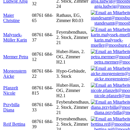
Ludwig Anja
2. Stock, Zimmer
32
24
anja.ludwig@moos
Maier
08761 684-
Rathaus, EG,
Christine
65
Zimmer R0.03
standesamt@moosb
Feyerabendhaus,
Malyssek-
08761 684-
2. Stock, Zimmer
Müller Karin
37
karin.malyssek-
21
mueller@moosburg.
Huber-Haus, 2.
08761 684-
Mermer Petra
OG, Zimmer
12
H2.1
petra.mermer@moo
Morgenstern
08761 684-
Hypo-Gebäude,
Aicke
22
3. Stock
aicke.morgenster
Huber-Haus, 2.
Pfanzelt
08761 684-
OG, Zimmer
Nicole
815
H2.1
nicole.pfanzelt@m
Feyberabendhaus,
Przybilla
08761 684-
2. Stock, Zimmer
Diana
33
21
diana.przybilla@m
Feyerabendhaus,
08761 684-
Reif Bettina
2. Stock, Zimmer
39
24
bettina.reif@moosb