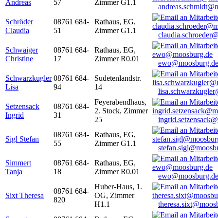
Andreas
57
Zimmer G1.1
andreas.schmidt@
Schröder
08761 684-
Rathaus, EG,
Claudia
51
Zimmer G1.1
claudia.schroeder
Schwaiger
08761 684-
Rathaus, EG,
Christine
17
Zimmer R0.01
ewo@moosburg.d
Schwarzkugler
08761 684-
Sudetenlandstr.
Lisa
94
14
lisa.schwarzkugle
Feyerabendhaus,
Setzensack
08761 684-
2. Stock, Zimmer
Ingrid
31
25
ingrid.setzensack
08761 684-
Rathaus, EG,
Sigl Stefan
55
Zimmer G1.1
stefan.sigl@moosb
Simmert
08761 684-
Rathaus, EG,
Tanja
18
Zimmer R0.01
ewo@moosburg.d
Huber-Haus, 1.
08761 684-
Sixt Theresa
OG, Zimmer
820
H1.1
theresa.sixt@moos