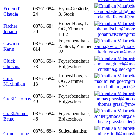
Federolf
08761 684-
Hypo-Gebäude,
Claudia
24
3. Stock
claudia.federolf@
Huber-Haus, 1.
Fischer
08761 684-
OG, Zimmer
Johann
20
H1.2
johann.fischer@mo
Feyerabendhaus,
Gawron
08761 684-
2. Stock, Zimmer
Karin
814
22
karin.gawron@moo
Glück
08761 684-
Feyerabendhaus,
Christina
73
Erdgeschoss
christina.glueck@
Huber-Haus, 3.
Götz
08761 684-
OG, Zimmer
Maximilian
13
H3.1
maximilian.goetz
08761 684-
Feyerabendhaus,
Graßl Thomas
40
Erdgeschoss
thomas.grassl@mo
Graßl-Schier
08761 684-
Feyerabendhaus,
Beate
46
Erdgeschoss
beate.grassl-schi
08761 684-
Sudetenlandstr.
Grindl Janine