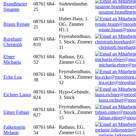
Brandlmeier
08761 684-
Sudetenlandstr.
Susanne
25
14
susanne.brandlme
Huber-Haus, 1.
08761 684-
Braun Renate
OG, Zimmer
21
H1.1
renate.braun@moo
Feyerabendhaus,
Burghard
08761 684-
1. Stock, Zimmer
Christoph
819
11
christoph.burghar
Ebner
08761 684-
Rathaus, EG,
Michaela
52
Zimmer G1.1
michaela.ebner@m
Feyerabendhaus,
08761 684-
Ecke Lea
1. Stock, Zimmer
38
12
lea.ecke@moosbur
08761 684-
Hypo-Gebäude,
Eichner Laura
824
3. Stock
laura.eichner@moo
Feyerabendhaus,
08761 684-
Eitner Fabian
1. Stock, Zimmer
827
15
fabian.eitner@moo
Falkenstein
08761 684-
Rathaus, EG,
Melanie
54
Zimmer G1.1
melanie.falkenste