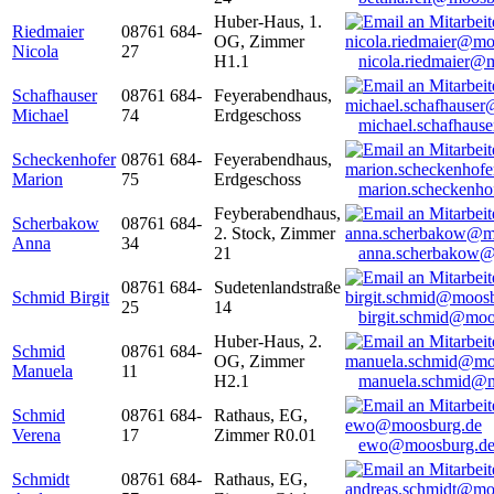
Huber-Haus, 1.
Riedmaier
08761 684-
OG, Zimmer
Nicola
27
H1.1
nicola.riedmaier@
Schafhauser
08761 684-
Feyerabendhaus,
Michael
74
Erdgeschoss
michael.schafhaus
Scheckenhofer
08761 684-
Feyerabendhaus,
Marion
75
Erdgeschoss
marion.scheckenh
Feyberabendhaus,
Scherbakow
08761 684-
2. Stock, Zimmer
Anna
34
21
anna.scherbakow@
08761 684-
Sudetenlandstraße
Schmid Birgit
25
14
birgit.schmid@moo
Huber-Haus, 2.
Schmid
08761 684-
OG, Zimmer
Manuela
11
H2.1
manuela.schmid@m
Schmid
08761 684-
Rathaus, EG,
Verena
17
Zimmer R0.01
ewo@moosburg.d
Schmidt
08761 684-
Rathaus, EG,