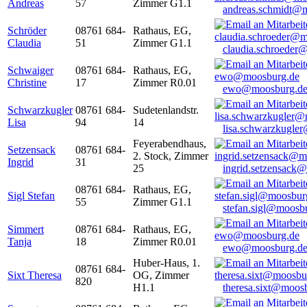
Andreas
57
Zimmer G1.1
andreas.schmidt@
Schröder
08761 684-
Rathaus, EG,
Claudia
51
Zimmer G1.1
claudia.schroeder
Schwaiger
08761 684-
Rathaus, EG,
Christine
17
Zimmer R0.01
ewo@moosburg.d
Schwarzkugler
08761 684-
Sudetenlandstr.
Lisa
94
14
lisa.schwarzkugle
Feyerabendhaus,
Setzensack
08761 684-
2. Stock, Zimmer
Ingrid
31
25
ingrid.setzensack
08761 684-
Rathaus, EG,
Sigl Stefan
55
Zimmer G1.1
stefan.sigl@moosb
Simmert
08761 684-
Rathaus, EG,
Tanja
18
Zimmer R0.01
ewo@moosburg.d
Huber-Haus, 1.
08761 684-
Sixt Theresa
OG, Zimmer
820
H1.1
theresa.sixt@moos