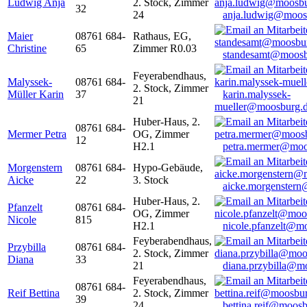
Ludwig Anja
2. Stock, Zimmer
32
24
anja.ludwig@moos
Maier
08761 684-
Rathaus, EG,
Christine
65
Zimmer R0.03
standesamt@moosb
Feyerabendhaus,
Malyssek-
08761 684-
2. Stock, Zimmer
Müller Karin
37
karin.malyssek-
21
mueller@moosburg.
Huber-Haus, 2.
08761 684-
Mermer Petra
OG, Zimmer
12
H2.1
petra.mermer@moo
Morgenstern
08761 684-
Hypo-Gebäude,
Aicke
22
3. Stock
aicke.morgenster
Huber-Haus, 2.
Pfanzelt
08761 684-
OG, Zimmer
Nicole
815
H2.1
nicole.pfanzelt@m
Feyberabendhaus,
Przybilla
08761 684-
2. Stock, Zimmer
Diana
33
21
diana.przybilla@m
Feyerabendhaus,
08761 684-
Reif Bettina
2. Stock, Zimmer
39
24
bettina.reif@moosb