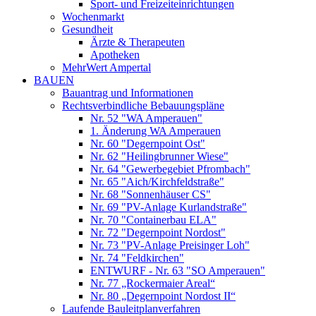
Sport- und Freizeiteinrichtungen
Wochenmarkt
Gesundheit
Ärzte & Therapeuten
Apotheken
MehrWert Ampertal
BAUEN
Bauantrag und Informationen
Rechtsverbindliche Bebauungspläne
Nr. 52 "WA Amperauen"
1. Änderung WA Amperauen
Nr. 60 "Degernpoint Ost"
Nr. 62 "Heilingbrunner Wiese"
Nr. 64 "Gewerbegebiet Pfrombach"
Nr. 65 "Aich/Kirchfeldstraße"
Nr. 68 "Sonnenhäuser CS"
Nr. 69 "PV-Anlage Kurlandstraße"
Nr. 70 "Containerbau ELA"
Nr. 72 "Degernpoint Nordost"
Nr. 73 "PV-Anlage Preisinger Loh"
Nr. 74 "Feldkirchen"
ENTWURF - Nr. 63 "SO Amperauen"
Nr. 77 „Rockermaier Areal“
Nr. 80 „Degernpoint Nordost II“
Laufende Bauleitplanverfahren