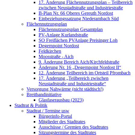
17. Änderung Flächennutzungsplan – Teilbereich
zwischen Neustadtstraße und Industriestraße
B-Plan Nr. 66 Oberes Gereuth Nordost
Einbeziehungssatzung Niederambach Süd
Flächennutzungsplan
Flächennutzungsplan Gesamtplan
PV-Anlage Kurlandstraße
SO Freiflächen PV­Anlage Preisinger Loh
Degernpoint Nordost
Feldkirchen
Moosstraße - Aich
9. Änderung Bereich Aich/Kirchfeldstraße
Änderung Nr. 16 „Degernpoint Nordost II“
12. Änderung Teilbereich im Ortsteil Pfrombach
17. Änderung „Teilbereich zwischen
Neustadtstraße und Industriestraße“
Versorgung Nahwärme (nicht städtisch!)
Breitbandinitiative
Glasfaserausbau (2023)
Stadtrat & Politik
Stadtrat / Termine usw
Bürgerinfo-Portal
Mitglieder des Stadtrates
Ausschüsse / Gremien des Stadtrates
Sitzungstermine des Stadtrates