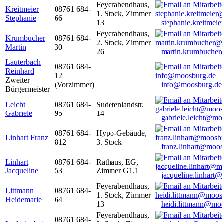
Feyerabendhaus,
Kreitmeier
08761 684-
1. Stock, Zimmer
Stephanie
66
13
stephanie.kreitme
Feyerabendhaus,
Krumbucher
08761 684-
2. Stock, Zimmer
Martin
30
26
martin.krumbuche
Lauterbach
08761 684-
Reinhard
12
Zweiter
(Vorzimmer)
info@moosburg.de
Bürgermeister
Leicht
08761 684-
Sudetenlandstr.
Gabriele
95
14
gabriele.leicht@m
08761 684-
Hypo-Gebäude,
Linhart Franz
812
3. Stock
franz.linhart@moo
Linhart
08761 684-
Rathaus, EG,
Jacqueline
53
Zimmer G1.1
jacqueline.linhart
Feyerabendhaus,
Littmann
08761 684-
1. Stock, Zimmer
Heidemarie
64
13
heidi.littmann@mo
Feyerabendhaus,
08761 684-