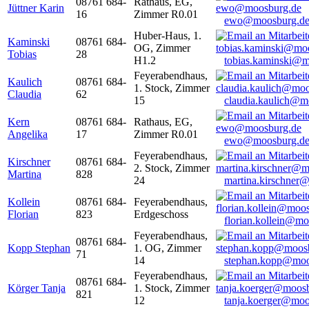
08761 684-
Rathaus, EG,
Jüttner Karin
16
Zimmer R0.01
ewo@moosburg.d
Huber-Haus, 1.
Kaminski
08761 684-
OG, Zimmer
Tobias
28
H1.2
tobias.kaminski@m
Feyerabendhaus,
Kaulich
08761 684-
1. Stock, Zimmer
Claudia
62
15
claudia.kaulich@m
Kern
08761 684-
Rathaus, EG,
Angelika
17
Zimmer R0.01
ewo@moosburg.d
Feyerabendhaus,
Kirschner
08761 684-
2. Stock, Zimmer
Martina
828
24
martina.kirschner
Kollein
08761 684-
Feyerabendhaus,
Florian
823
Erdgeschoss
florian.kollein@m
Feyerabendhaus,
08761 684-
Kopp Stephan
1. OG, Zimmer
71
14
stephan.kopp@moo
Feyerabendhaus,
08761 684-
Körger Tanja
1. Stock, Zimmer
821
12
tanja.koerger@moo