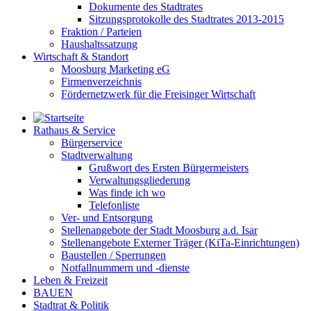
Dokumente des Stadtrates
Sitzungsprotokolle des Stadtrates 2013-2015
Fraktion / Parteien
Haushaltssatzung
Wirtschaft & Standort
Moosburg Marketing eG
Firmenverzeichnis
Fördernetzwerk für die Freisinger Wirtschaft
Rathaus & Service
Bürgerservice
Stadtverwaltung
Grußwort des Ersten Bürgermeisters
Verwaltungsgliederung
Was finde ich wo
Telefonliste
Ver- und Entsorgung
Stellenangebote der Stadt Moosburg a.d. Isar
Stellenangebote Externer Träger (KiTa-Einrichtungen)
Baustellen / Sperrungen
Notfallnummern und -dienste
Leben & Freizeit
BAUEN
Stadtrat & Politik