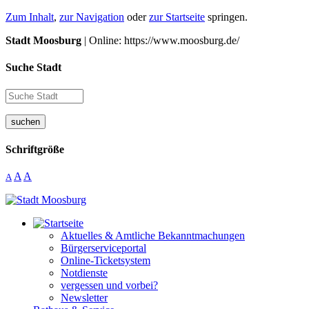
Zum Inhalt
,
zur Navigation
oder
zur Startseite
springen.
Stadt Moosburg
| Online: https://www.moosburg.de/
Suche Stadt
suchen
Schriftgröße
A
A
A
Aktuelles & Amtliche Bekanntmachungen
Bürgerserviceportal
Online-Ticketsystem
Notdienste
vergessen und vorbei?
Newsletter