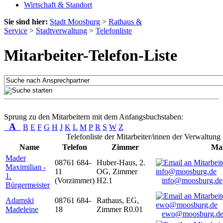
Wirtschaft & Standort
Sie sind hier:
Stadt Moosburg
>
Rathaus &
Service
>
Stadtverwaltung
>
Telefonliste
Mitarbeiter-Telefon-Liste
Sprung zu den Mitarbeitern mit dem Anfangsbuchstaben:
A
B
E
F
G
H
J
K
L
M
P
R
S
W
Z
Telefonliste der Mitarbeiter/innen der Verwaltung
Name
Telefon
Zimmer
Mai
Mader
08761 684-
Huber-Haus, 2.
Maximilian -
11
OG, Zimmer
1.
(Vorzimmer)
H2.1
info@moosburg.de
Bürgermeister
Adamski
08761 684-
Rathaus, EG,
Madeleine
18
Zimmer R0.01
ewo@moosburg.d