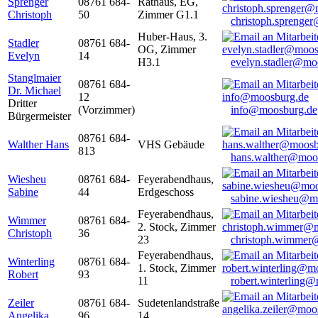
Sprenger
08761 684-
Rathaus, EG,
Christoph
50
Zimmer G1.1
christoph.sprenge
Huber-Haus, 3.
Stadler
08761 684-
OG, Zimmer
Evelyn
14
H3.1
evelyn.stadler@mo
Stanglmaier
08761 684-
Dr. Michael
12
Dritter
(Vorzimmer)
info@moosburg.de
Bürgermeister
08761 684-
Walther Hans
VHS Gebäude
813
hans.walther@moo
Wiesheu
08761 684-
Feyerabendhaus,
Sabine
44
Erdgeschoss
sabine.wiesheu@m
Feyerabendhaus,
Wimmer
08761 684-
2. Stock, Zimmer
Christoph
36
23
christoph.wimmer
Feyerabendhaus,
Winterling
08761 684-
1. Stock, Zimmer
Robert
93
11
robert.winterling
Zeiler
08761 684-
Sudetenlandstraße
Angelika
96
14