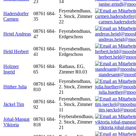
23
14
janine.grindl@moo
Feyerabendhaus,
Hadersdorfer
08761 684-
2. Stock, Zimmer
Carmen
35
22
carmen.hadersdor
08761 684-
Feyerabendhaus,
Heigl Andreas
47
Erdgeschoss
andreas.heigl@moo
08761 684-
Feyerabendhaus,
Held Herbert
41
Erdgeschoss
herbert.held@moos
Holzner
08761 684-
Rathaus, EG,
Ingrid
65
Zimmer R0.03
standesamt@moosb
Feyerabendhaus,
08761 684-
Hüther Julia
2. Stock, Zimmer
810
21
julia.huether@moo
Feyerabendhaus,
08761 684-
Jäckel Tim
1. Stock, Zimmer
92
11
tim.jaeckel@moosb
Feyberabendhaus,
Johal-Mangat
08761 684-
2. Stock, Zimmer
Viktoria
818
21
viktoria.johal-ma