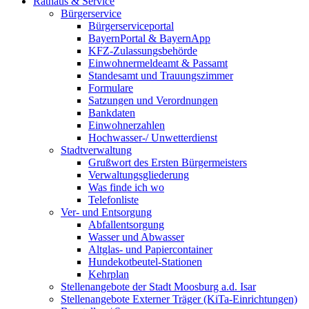
Rathaus & Service
Bürgerservice
Bürgerserviceportal
BayernPortal & BayernApp
KFZ-Zulassungsbehörde
Einwohnermeldeamt & Passamt
Standesamt und Trauungszimmer
Formulare
Satzungen und Verordnungen
Bankdaten
Einwohnerzahlen
Hochwasser-/ Unwetterdienst
Stadtverwaltung
Grußwort des Ersten Bürgermeisters
Verwaltungsgliederung
Was finde ich wo
Telefonliste
Ver- und Entsorgung
Abfallentsorgung
Wasser und Abwasser
Altglas- und Papiercontainer
Hundekotbeutel-Stationen
Kehrplan
Stellenangebote der Stadt Moosburg a.d. Isar
Stellenangebote Externer Träger (KiTa-Einrichtungen)