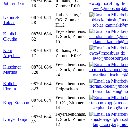
08761 684-
Rathaus, EG,
Jüttner Karin
16
Zimmer R0.01
ewo@moosburg.d
Huber-Haus, 1.
Kaminski
08761 684-
OG, Zimmer
Tobias
28
H1.2
tobias.kaminski@m
Feyerabendhaus,
Kaulich
08761 684-
1. Stock, Zimmer
Claudia
62
15
claudia.kaulich@m
Kern
08761 684-
Rathaus, EG,
Angelika
17
Zimmer R0.01
ewo@moosburg.d
Feyerabendhaus,
Kirschner
08761 684-
2. Stock, Zimmer
Martina
828
24
martina.kirschner
Kollein
08761 684-
Feyerabendhaus,
Florian
823
Erdgeschoss
florian.kollein@m
Feyerabendhaus,
08761 684-
Kopp Stephan
1. OG, Zimmer
71
14
stephan.kopp@moo
Feyerabendhaus,
08761 684-
Körger Tanja
1. Stock, Zimmer
821
12
tanja.koerger@moo