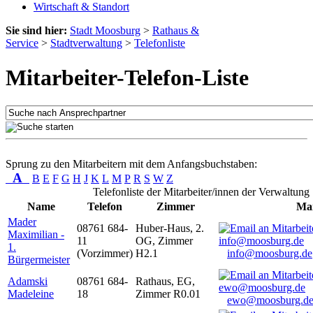
Wirtschaft & Standort
Sie sind hier:
Stadt Moosburg
>
Rathaus &
Service
>
Stadtverwaltung
>
Telefonliste
Mitarbeiter-Telefon-Liste
Sprung zu den Mitarbeitern mit dem Anfangsbuchstaben:
A
B
E
F
G
H
J
K
L
M
P
R
S
W
Z
Telefonliste der Mitarbeiter/innen der Verwaltung
Name
Telefon
Zimmer
Mai
Mader
08761 684-
Huber-Haus, 2.
Maximilian -
11
OG, Zimmer
1.
(Vorzimmer)
H2.1
info@moosburg.de
Bürgermeister
Adamski
08761 684-
Rathaus, EG,
Madeleine
18
Zimmer R0.01
ewo@moosburg.d