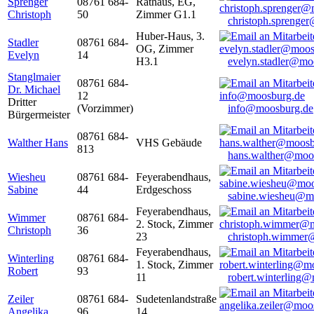
Sprenger
08761 684-
Rathaus, EG,
Christoph
50
Zimmer G1.1
christoph.sprenge
Huber-Haus, 3.
Stadler
08761 684-
OG, Zimmer
Evelyn
14
H3.1
evelyn.stadler@mo
Stanglmaier
08761 684-
Dr. Michael
12
Dritter
(Vorzimmer)
info@moosburg.de
Bürgermeister
08761 684-
Walther Hans
VHS Gebäude
813
hans.walther@moo
Wiesheu
08761 684-
Feyerabendhaus,
Sabine
44
Erdgeschoss
sabine.wiesheu@m
Feyerabendhaus,
Wimmer
08761 684-
2. Stock, Zimmer
Christoph
36
23
christoph.wimmer
Feyerabendhaus,
Winterling
08761 684-
1. Stock, Zimmer
Robert
93
11
robert.winterling
Zeiler
08761 684-
Sudetenlandstraße
Angelika
96
14