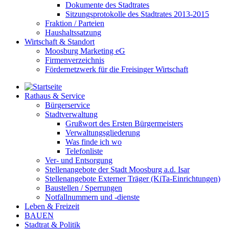
Dokumente des Stadtrates
Sitzungsprotokolle des Stadtrates 2013-2015
Fraktion / Parteien
Haushaltssatzung
Wirtschaft & Standort
Moosburg Marketing eG
Firmenverzeichnis
Fördernetzwerk für die Freisinger Wirtschaft
Rathaus & Service
Bürgerservice
Stadtverwaltung
Grußwort des Ersten Bürgermeisters
Verwaltungsgliederung
Was finde ich wo
Telefonliste
Ver- und Entsorgung
Stellenangebote der Stadt Moosburg a.d. Isar
Stellenangebote Externer Träger (KiTa-Einrichtungen)
Baustellen / Sperrungen
Notfallnummern und -dienste
Leben & Freizeit
BAUEN
Stadtrat & Politik