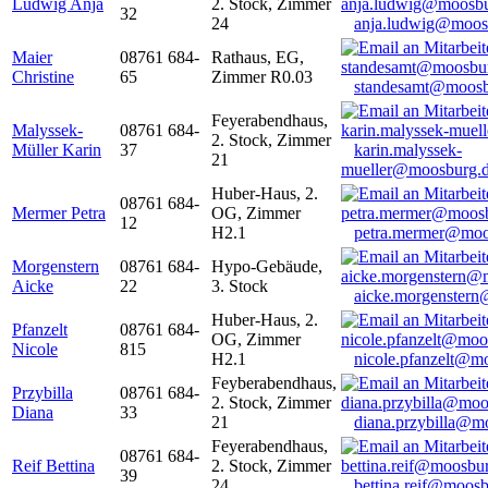
Ludwig Anja
2. Stock, Zimmer
32
24
anja.ludwig@moos
Maier
08761 684-
Rathaus, EG,
Christine
65
Zimmer R0.03
standesamt@moosb
Feyerabendhaus,
Malyssek-
08761 684-
2. Stock, Zimmer
Müller Karin
37
karin.malyssek-
21
mueller@moosburg.
Huber-Haus, 2.
08761 684-
Mermer Petra
OG, Zimmer
12
H2.1
petra.mermer@moo
Morgenstern
08761 684-
Hypo-Gebäude,
Aicke
22
3. Stock
aicke.morgenster
Huber-Haus, 2.
Pfanzelt
08761 684-
OG, Zimmer
Nicole
815
H2.1
nicole.pfanzelt@m
Feyberabendhaus,
Przybilla
08761 684-
2. Stock, Zimmer
Diana
33
21
diana.przybilla@m
Feyerabendhaus,
08761 684-
Reif Bettina
2. Stock, Zimmer
39
24
bettina.reif@moosb