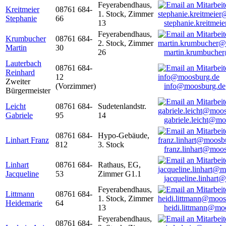
Feyerabendhaus,
Kreitmeier
08761 684-
1. Stock, Zimmer
Stephanie
66
13
stephanie.kreitme
Feyerabendhaus,
Krumbucher
08761 684-
2. Stock, Zimmer
Martin
30
26
martin.krumbuche
Lauterbach
08761 684-
Reinhard
12
Zweiter
(Vorzimmer)
info@moosburg.de
Bürgermeister
Leicht
08761 684-
Sudetenlandstr.
Gabriele
95
14
gabriele.leicht@m
08761 684-
Hypo-Gebäude,
Linhart Franz
812
3. Stock
franz.linhart@moo
Linhart
08761 684-
Rathaus, EG,
Jacqueline
53
Zimmer G1.1
jacqueline.linhart
Feyerabendhaus,
Littmann
08761 684-
1. Stock, Zimmer
Heidemarie
64
13
heidi.littmann@mo
Feyerabendhaus,
08761 684-