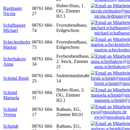
Huber-Haus, 1.
Riedmaier
08761 684-
OG, Zimmer
Nicola
27
H1.1
nicola.riedmaier@
Schafhauser
08761 684-
Feyerabendhaus,
Michael
74
Erdgeschoss
michael.schafhaus
Scheckenhofer
08761 684-
Feyerabendhaus,
Marion
75
Erdgeschoss
marion.scheckenh
Feyberabendhaus,
Scherbakow
08761 684-
2. Stock, Zimmer
Anna
34
21
anna.scherbakow@
08761 684-
Sudetenlandstraße
Schmid Birgit
25
14
birgit.schmid@moo
Huber-Haus, 2.
Schmid
08761 684-
OG, Zimmer
Manuela
11
H2.1
manuela.schmid@m
Schmid
08761 684-
Rathaus, EG,
Verena
17
Zimmer R0.01
ewo@moosburg.d
Schmidt
08761 684-
Rathaus, EG,