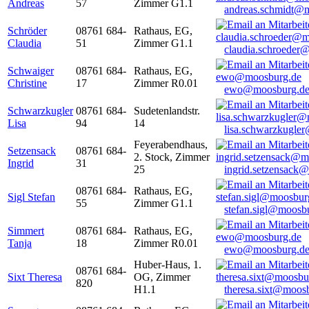
Andreas
57
Zimmer G1.1
andreas.schmidt@
Schröder
08761 684-
Rathaus, EG,
Claudia
51
Zimmer G1.1
claudia.schroeder
Schwaiger
08761 684-
Rathaus, EG,
Christine
17
Zimmer R0.01
ewo@moosburg.d
Schwarzkugler
08761 684-
Sudetenlandstr.
Lisa
94
14
lisa.schwarzkugle
Feyerabendhaus,
Setzensack
08761 684-
2. Stock, Zimmer
Ingrid
31
25
ingrid.setzensack
08761 684-
Rathaus, EG,
Sigl Stefan
55
Zimmer G1.1
stefan.sigl@moosb
Simmert
08761 684-
Rathaus, EG,
Tanja
18
Zimmer R0.01
ewo@moosburg.d
Huber-Haus, 1.
08761 684-
Sixt Theresa
OG, Zimmer
820
H1.1
theresa.sixt@moos