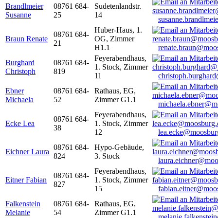
Brandlmeier
08761 684-
Sudetenlandstr.
Susanne
25
14
susanne.brandlme
Huber-Haus, 1.
08761 684-
Braun Renate
OG, Zimmer
21
H1.1
renate.braun@moo
Feyerabendhaus,
Burghard
08761 684-
1. Stock, Zimmer
Christoph
819
11
christoph.burghar
Ebner
08761 684-
Rathaus, EG,
Michaela
52
Zimmer G1.1
michaela.ebner@m
Feyerabendhaus,
08761 684-
Ecke Lea
1. Stock, Zimmer
38
12
lea.ecke@moosbur
08761 684-
Hypo-Gebäude,
Eichner Laura
824
3. Stock
laura.eichner@moo
Feyerabendhaus,
08761 684-
Eitner Fabian
1. Stock, Zimmer
827
15
fabian.eitner@moo
Falkenstein
08761 684-
Rathaus, EG,
Melanie
54
Zimmer G1.1
melanie.falkenste