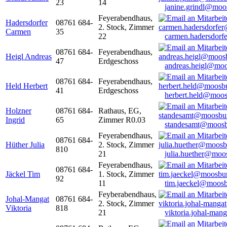
23
14
janine.grindl@moo
Feyerabendhaus,
Hadersdorfer
08761 684-
2. Stock, Zimmer
Carmen
35
22
carmen.hadersdor
08761 684-
Feyerabendhaus,
Heigl Andreas
47
Erdgeschoss
andreas.heigl@moo
08761 684-
Feyerabendhaus,
Held Herbert
41
Erdgeschoss
herbert.held@moos
Holzner
08761 684-
Rathaus, EG,
Ingrid
65
Zimmer R0.03
standesamt@moosb
Feyerabendhaus,
08761 684-
Hüther Julia
2. Stock, Zimmer
810
21
julia.huether@moo
Feyerabendhaus,
08761 684-
Jäckel Tim
1. Stock, Zimmer
92
11
tim.jaeckel@moosb
Feyberabendhaus,
Johal-Mangat
08761 684-
2. Stock, Zimmer
Viktoria
818
21
viktoria.johal-ma