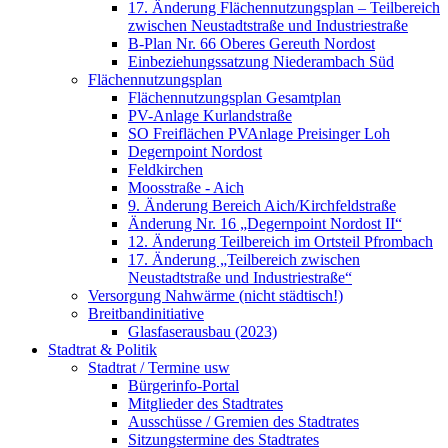
17. Änderung Flächennutzungsplan – Teilbereich
zwischen Neustadtstraße und Industriestraße
B-Plan Nr. 66 Oberes Gereuth Nordost
Einbeziehungssatzung Niederambach Süd
Flächennutzungsplan
Flächennutzungsplan Gesamtplan
PV-Anlage Kurlandstraße
SO Freiflächen PV­Anlage Preisinger Loh
Degernpoint Nordost
Feldkirchen
Moosstraße - Aich
9. Änderung Bereich Aich/Kirchfeldstraße
Änderung Nr. 16 „Degernpoint Nordost II“
12. Änderung Teilbereich im Ortsteil Pfrombach
17. Änderung „Teilbereich zwischen
Neustadtstraße und Industriestraße“
Versorgung Nahwärme (nicht städtisch!)
Breitbandinitiative
Glasfaserausbau (2023)
Stadtrat & Politik
Stadtrat / Termine usw
Bürgerinfo-Portal
Mitglieder des Stadtrates
Ausschüsse / Gremien des Stadtrates
Sitzungstermine des Stadtrates