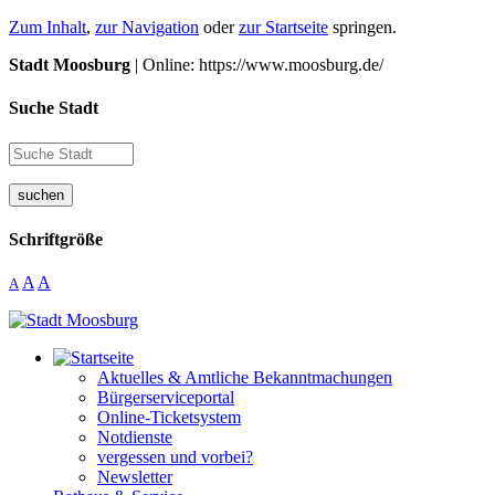
Zum Inhalt
,
zur Navigation
oder
zur Startseite
springen.
Stadt Moosburg
| Online: https://www.moosburg.de/
Suche Stadt
suchen
Schriftgröße
A
A
A
Aktuelles & Amtliche Bekanntmachungen
Bürgerserviceportal
Online-Ticketsystem
Notdienste
vergessen und vorbei?
Newsletter