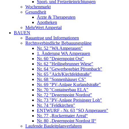
Sport- und Freizeiteinrichtungen
Wochenmarkt
Gesundheit
Ärzte & Therapeuten
Apotheken
MehrWert Ampertal
BAUEN
Bauantrag und Informationen
Rechtsverbindliche Bebauungspläne
Nr. 52 "WA Amperauen"
1. Änderung WA Amperauen
Nr. 60 "Degernpoint Ost"
Nr. 62 "Heilingbrunner Wiese"
Nr. 64 "Gewerbegebiet Pfrombach"
Nr. 65 "Aich/Kirchfeldstraße"
Nr. 68 "Sonnenhäuser CS"
Nr. 69 "PV-Anlage Kurlandstraße"
Nr. 70 "Containerbau ELA"
Nr. 72 "Degernpoint Nordost"
Nr. 73 "PV-Anlage Preisinger Loh"
Nr. 74 "Feldkirchen"
ENTWURF - Nr. 63 "SO Amperauen"
Nr. 77 „Rockermaier Areal“
Nr. 80 „Degernpoint Nordost II“
Laufende Bauleitplanverfahren