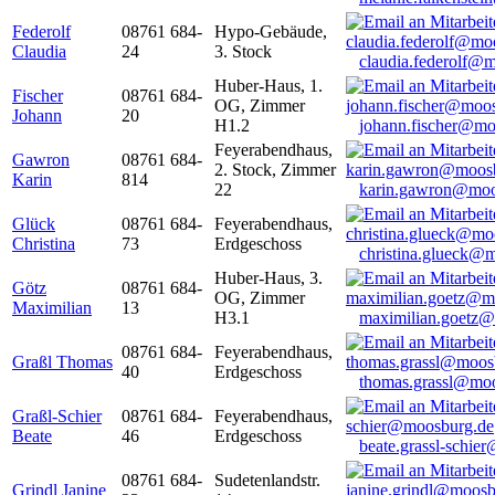
Federolf
08761 684-
Hypo-Gebäude,
Claudia
24
3. Stock
claudia.federolf@
Huber-Haus, 1.
Fischer
08761 684-
OG, Zimmer
Johann
20
H1.2
johann.fischer@mo
Feyerabendhaus,
Gawron
08761 684-
2. Stock, Zimmer
Karin
814
22
karin.gawron@moo
Glück
08761 684-
Feyerabendhaus,
Christina
73
Erdgeschoss
christina.glueck@
Huber-Haus, 3.
Götz
08761 684-
OG, Zimmer
Maximilian
13
H3.1
maximilian.goetz
08761 684-
Feyerabendhaus,
Graßl Thomas
40
Erdgeschoss
thomas.grassl@mo
Graßl-Schier
08761 684-
Feyerabendhaus,
Beate
46
Erdgeschoss
beate.grassl-schi
08761 684-
Sudetenlandstr.
Grindl Janine