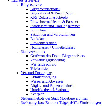
Rathaus & Service
Bürgerservice
Bürgerserviceportal
BayernPortal & BayernApp
KFZ-Zulassungsbehörde
Einwohnermeldeamt & Passamt
Standesamt und Trauungszimmer
Formulare
Satzungen und Verordnungen
Bankdaten
Einwohnerzahlen
Hochwasser-/ Unwetterdienst
Stadtverwaltung
Grußwort des Ersten Bürgermeisters
Verwaltungsgliederung
Was finde ich wo
Telefonliste
Ver- und Entsorgung
Abfallentsorgung
Wasser und Abwasser
Altglas- und Papiercontainer
Hundekotbeutel-Stationen
Kehrplan
Stellenangebote der Stadt Moosburg a.d. Isar
Stellenangebote Externer Träger (KiTa-Einrichtungen)