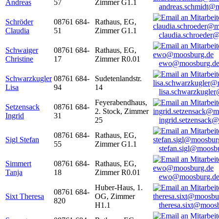
Andreas
57
Zimmer G1.1
andreas.schmidt@
Schröder
08761 684-
Rathaus, EG,
Claudia
51
Zimmer G1.1
claudia.schroeder
Schwaiger
08761 684-
Rathaus, EG,
Christine
17
Zimmer R0.01
ewo@moosburg.d
Schwarzkugler
08761 684-
Sudetenlandstr.
Lisa
94
14
lisa.schwarzkugle
Feyerabendhaus,
Setzensack
08761 684-
2. Stock, Zimmer
Ingrid
31
25
ingrid.setzensack
08761 684-
Rathaus, EG,
Sigl Stefan
55
Zimmer G1.1
stefan.sigl@moosb
Simmert
08761 684-
Rathaus, EG,
Tanja
18
Zimmer R0.01
ewo@moosburg.d
Huber-Haus, 1.
08761 684-
Sixt Theresa
OG, Zimmer
820
H1.1
theresa.sixt@moos