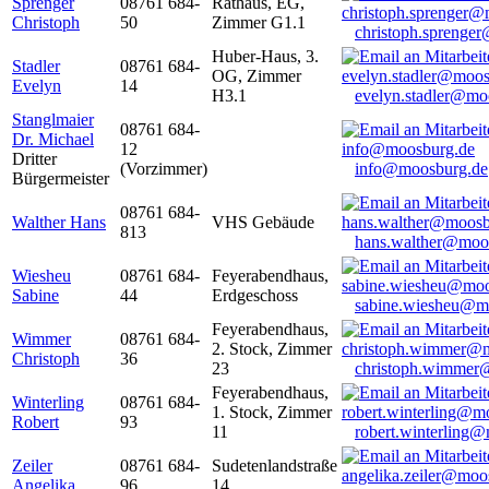
Sprenger
08761 684-
Rathaus, EG,
Christoph
50
Zimmer G1.1
christoph.sprenge
Huber-Haus, 3.
Stadler
08761 684-
OG, Zimmer
Evelyn
14
H3.1
evelyn.stadler@mo
Stanglmaier
08761 684-
Dr. Michael
12
Dritter
(Vorzimmer)
info@moosburg.de
Bürgermeister
08761 684-
Walther Hans
VHS Gebäude
813
hans.walther@moo
Wiesheu
08761 684-
Feyerabendhaus,
Sabine
44
Erdgeschoss
sabine.wiesheu@m
Feyerabendhaus,
Wimmer
08761 684-
2. Stock, Zimmer
Christoph
36
23
christoph.wimmer
Feyerabendhaus,
Winterling
08761 684-
1. Stock, Zimmer
Robert
93
11
robert.winterling
Zeiler
08761 684-
Sudetenlandstraße
Angelika
96
14