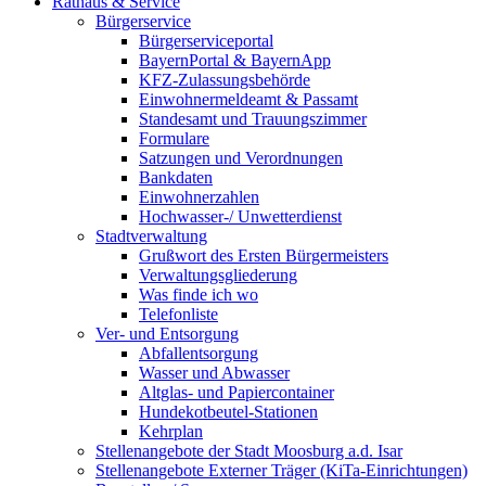
Rathaus & Service
Bürgerservice
Bürgerserviceportal
BayernPortal & BayernApp
KFZ-Zulassungsbehörde
Einwohnermeldeamt & Passamt
Standesamt und Trauungszimmer
Formulare
Satzungen und Verordnungen
Bankdaten
Einwohnerzahlen
Hochwasser-/ Unwetterdienst
Stadtverwaltung
Grußwort des Ersten Bürgermeisters
Verwaltungsgliederung
Was finde ich wo
Telefonliste
Ver- und Entsorgung
Abfallentsorgung
Wasser und Abwasser
Altglas- und Papiercontainer
Hundekotbeutel-Stationen
Kehrplan
Stellenangebote der Stadt Moosburg a.d. Isar
Stellenangebote Externer Träger (KiTa-Einrichtungen)