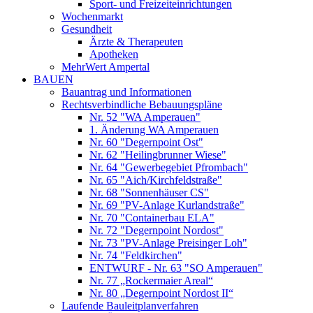
Sport- und Freizeiteinrichtungen
Wochenmarkt
Gesundheit
Ärzte & Therapeuten
Apotheken
MehrWert Ampertal
BAUEN
Bauantrag und Informationen
Rechtsverbindliche Bebauungspläne
Nr. 52 "WA Amperauen"
1. Änderung WA Amperauen
Nr. 60 "Degernpoint Ost"
Nr. 62 "Heilingbrunner Wiese"
Nr. 64 "Gewerbegebiet Pfrombach"
Nr. 65 "Aich/Kirchfeldstraße"
Nr. 68 "Sonnenhäuser CS"
Nr. 69 "PV-Anlage Kurlandstraße"
Nr. 70 "Containerbau ELA"
Nr. 72 "Degernpoint Nordost"
Nr. 73 "PV-Anlage Preisinger Loh"
Nr. 74 "Feldkirchen"
ENTWURF - Nr. 63 "SO Amperauen"
Nr. 77 „Rockermaier Areal“
Nr. 80 „Degernpoint Nordost II“
Laufende Bauleitplanverfahren