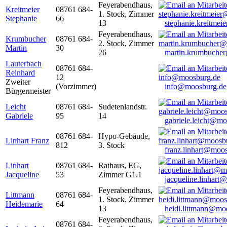
Feyerabendhaus,
Kreitmeier
08761 684-
1. Stock, Zimmer
Stephanie
66
13
stephanie.kreitme
Feyerabendhaus,
Krumbucher
08761 684-
2. Stock, Zimmer
Martin
30
26
martin.krumbuche
Lauterbach
08761 684-
Reinhard
12
Zweiter
(Vorzimmer)
info@moosburg.de
Bürgermeister
Leicht
08761 684-
Sudetenlandstr.
Gabriele
95
14
gabriele.leicht@m
08761 684-
Hypo-Gebäude,
Linhart Franz
812
3. Stock
franz.linhart@moo
Linhart
08761 684-
Rathaus, EG,
Jacqueline
53
Zimmer G1.1
jacqueline.linhart
Feyerabendhaus,
Littmann
08761 684-
1. Stock, Zimmer
Heidemarie
64
13
heidi.littmann@mo
Feyerabendhaus,
08761 684-