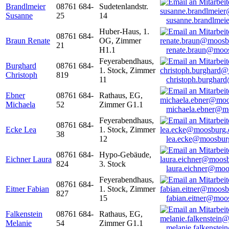
Brandlmeier
08761 684-
Sudetenlandstr.
Susanne
25
14
susanne.brandlme
Huber-Haus, 1.
08761 684-
Braun Renate
OG, Zimmer
21
H1.1
renate.braun@moo
Feyerabendhaus,
Burghard
08761 684-
1. Stock, Zimmer
Christoph
819
11
christoph.burghar
Ebner
08761 684-
Rathaus, EG,
Michaela
52
Zimmer G1.1
michaela.ebner@m
Feyerabendhaus,
08761 684-
Ecke Lea
1. Stock, Zimmer
38
12
lea.ecke@moosbur
08761 684-
Hypo-Gebäude,
Eichner Laura
824
3. Stock
laura.eichner@moo
Feyerabendhaus,
08761 684-
Eitner Fabian
1. Stock, Zimmer
827
15
fabian.eitner@moo
Falkenstein
08761 684-
Rathaus, EG,
Melanie
54
Zimmer G1.1
melanie.falkenste