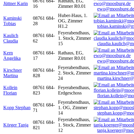
08761 684-
Rathaus, EG,
Jüttner Karin
16
Zimmer R0.01
ewo@moosburg.d
Huber-Haus, 1.
Kaminski
08761 684-
OG, Zimmer
Tobias
28
H1.2
tobias.kaminski@m
Feyerabendhaus,
Kaulich
08761 684-
1. Stock, Zimmer
Claudia
62
15
claudia.kaulich@m
Kern
08761 684-
Rathaus, EG,
Angelika
17
Zimmer R0.01
ewo@moosburg.d
Feyerabendhaus,
Kirschner
08761 684-
2. Stock, Zimmer
Martina
828
24
martina.kirschner
Kollein
08761 684-
Feyerabendhaus,
Florian
823
Erdgeschoss
florian.kollein@m
Feyerabendhaus,
08761 684-
Kopp Stephan
1. OG, Zimmer
71
14
stephan.kopp@moo
Feyerabendhaus,
08761 684-
Körger Tanja
1. Stock, Zimmer
821
12
tanja.koerger@moo