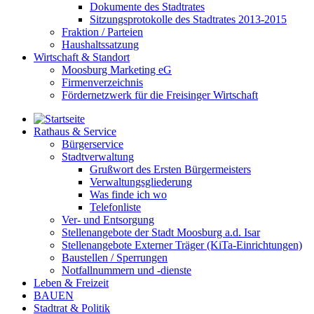
Dokumente des Stadtrates
Sitzungsprotokolle des Stadtrates 2013-2015
Fraktion / Parteien
Haushaltssatzung
Wirtschaft & Standort
Moosburg Marketing eG
Firmenverzeichnis
Fördernetzwerk für die Freisinger Wirtschaft
Rathaus & Service
Bürgerservice
Stadtverwaltung
Grußwort des Ersten Bürgermeisters
Verwaltungsgliederung
Was finde ich wo
Telefonliste
Ver- und Entsorgung
Stellenangebote der Stadt Moosburg a.d. Isar
Stellenangebote Externer Träger (KiTa-Einrichtungen)
Baustellen / Sperrungen
Notfallnummern und -dienste
Leben & Freizeit
BAUEN
Stadtrat & Politik