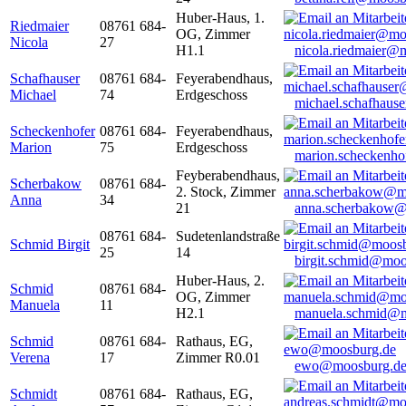
Huber-Haus, 1.
Riedmaier
08761 684-
OG, Zimmer
Nicola
27
H1.1
nicola.riedmaier@
Schafhauser
08761 684-
Feyerabendhaus,
Michael
74
Erdgeschoss
michael.schafhaus
Scheckenhofer
08761 684-
Feyerabendhaus,
Marion
75
Erdgeschoss
marion.scheckenh
Feyberabendhaus,
Scherbakow
08761 684-
2. Stock, Zimmer
Anna
34
21
anna.scherbakow@
08761 684-
Sudetenlandstraße
Schmid Birgit
25
14
birgit.schmid@moo
Huber-Haus, 2.
Schmid
08761 684-
OG, Zimmer
Manuela
11
H2.1
manuela.schmid@m
Schmid
08761 684-
Rathaus, EG,
Verena
17
Zimmer R0.01
ewo@moosburg.d
Schmidt
08761 684-
Rathaus, EG,