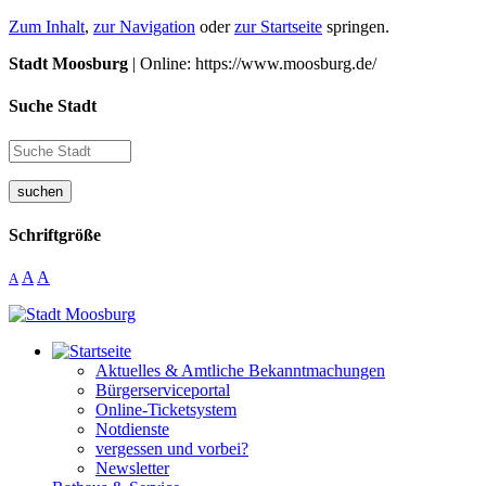
Zum Inhalt
,
zur Navigation
oder
zur Startseite
springen.
Stadt Moosburg
| Online: https://www.moosburg.de/
Suche Stadt
suchen
Schriftgröße
A
A
A
Aktuelles & Amtliche Bekanntmachungen
Bürgerserviceportal
Online-Ticketsystem
Notdienste
vergessen und vorbei?
Newsletter