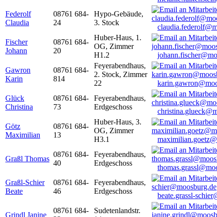
Federolf
08761 684-
Hypo-Gebäude,
Claudia
24
3. Stock
claudia.federolf@
Huber-Haus, 1.
Fischer
08761 684-
OG, Zimmer
Johann
20
H1.2
johann.fischer@mo
Feyerabendhaus,
Gawron
08761 684-
2. Stock, Zimmer
Karin
814
22
karin.gawron@moo
Glück
08761 684-
Feyerabendhaus,
Christina
73
Erdgeschoss
christina.glueck@
Huber-Haus, 3.
Götz
08761 684-
OG, Zimmer
Maximilian
13
H3.1
maximilian.goetz
08761 684-
Feyerabendhaus,
Graßl Thomas
40
Erdgeschoss
thomas.grassl@mo
Graßl-Schier
08761 684-
Feyerabendhaus,
Beate
46
Erdgeschoss
beate.grassl-schi
08761 684-
Sudetenlandstr.
Grindl Janine