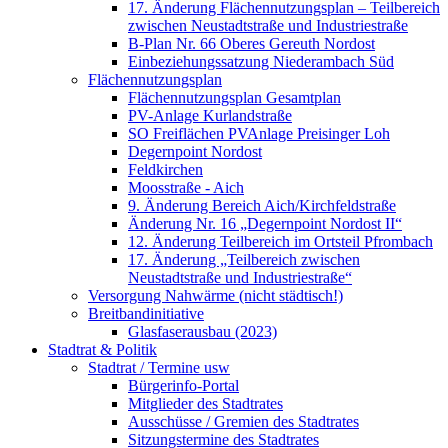
17. Änderung Flächennutzungsplan – Teilbereich
zwischen Neustadtstraße und Industriestraße
B-Plan Nr. 66 Oberes Gereuth Nordost
Einbeziehungssatzung Niederambach Süd
Flächennutzungsplan
Flächennutzungsplan Gesamtplan
PV-Anlage Kurlandstraße
SO Freiflächen PV­Anlage Preisinger Loh
Degernpoint Nordost
Feldkirchen
Moosstraße - Aich
9. Änderung Bereich Aich/Kirchfeldstraße
Änderung Nr. 16 „Degernpoint Nordost II“
12. Änderung Teilbereich im Ortsteil Pfrombach
17. Änderung „Teilbereich zwischen
Neustadtstraße und Industriestraße“
Versorgung Nahwärme (nicht städtisch!)
Breitbandinitiative
Glasfaserausbau (2023)
Stadtrat & Politik
Stadtrat / Termine usw
Bürgerinfo-Portal
Mitglieder des Stadtrates
Ausschüsse / Gremien des Stadtrates
Sitzungstermine des Stadtrates