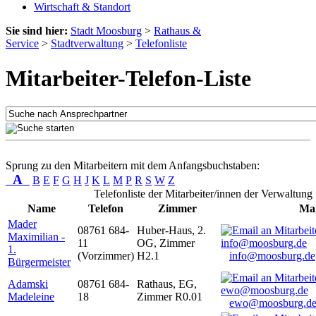
Wirtschaft & Standort
Sie sind hier:
Stadt Moosburg
>
Rathaus &
Service
>
Stadtverwaltung
>
Telefonliste
Mitarbeiter-Telefon-Liste
Sprung zu den Mitarbeitern mit dem Anfangsbuchstaben:
A
B
E
F
G
H
J
K
L
M
P
R
S
W
Z
Telefonliste der Mitarbeiter/innen der Verwaltung
Name
Telefon
Zimmer
Mai
Mader
08761 684-
Huber-Haus, 2.
Maximilian -
11
OG, Zimmer
1.
(Vorzimmer)
H2.1
info@moosburg.de
Bürgermeister
Adamski
08761 684-
Rathaus, EG,
Madeleine
18
Zimmer R0.01
ewo@moosburg.d