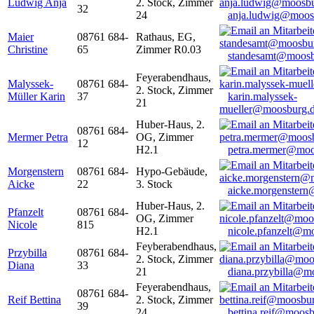
Ludwig Anja
2. Stock, Zimmer
32
24
anja.ludwig@moos
Maier
08761 684-
Rathaus, EG,
Christine
65
Zimmer R0.03
standesamt@moosb
Feyerabendhaus,
Malyssek-
08761 684-
2. Stock, Zimmer
Müller Karin
37
karin.malyssek-
21
mueller@moosburg.
Huber-Haus, 2.
08761 684-
Mermer Petra
OG, Zimmer
12
H2.1
petra.mermer@moo
Morgenstern
08761 684-
Hypo-Gebäude,
Aicke
22
3. Stock
aicke.morgenster
Huber-Haus, 2.
Pfanzelt
08761 684-
OG, Zimmer
Nicole
815
H2.1
nicole.pfanzelt@m
Feyberabendhaus,
Przybilla
08761 684-
2. Stock, Zimmer
Diana
33
21
diana.przybilla@m
Feyerabendhaus,
08761 684-
Reif Bettina
2. Stock, Zimmer
39
24
bettina.reif@moosb