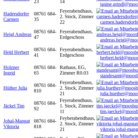
23
14
janine.grindl@moo
Feyerabendhaus,
Hadersdorfer
08761 684-
2. Stock, Zimmer
Carmen
35
22
carmen.hadersdor
08761 684-
Feyerabendhaus,
Heigl Andreas
47
Erdgeschoss
andreas.heigl@moo
08761 684-
Feyerabendhaus,
Held Herbert
41
Erdgeschoss
herbert.held@moos
Holzner
08761 684-
Rathaus, EG,
Ingrid
65
Zimmer R0.03
standesamt@moosb
Feyerabendhaus,
08761 684-
Hüther Julia
2. Stock, Zimmer
810
21
julia.huether@moo
Feyerabendhaus,
08761 684-
Jäckel Tim
1. Stock, Zimmer
92
11
tim.jaeckel@moosb
Feyberabendhaus,
Johal-Mangat
08761 684-
2. Stock, Zimmer
Viktoria
818
21
viktoria.johal-ma