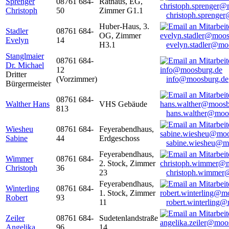
Sprenger
08761 684-
Rathaus, EG,
Christoph
50
Zimmer G1.1
christoph.sprenge
Huber-Haus, 3.
Stadler
08761 684-
OG, Zimmer
Evelyn
14
H3.1
evelyn.stadler@mo
Stanglmaier
08761 684-
Dr. Michael
12
Dritter
(Vorzimmer)
info@moosburg.de
Bürgermeister
08761 684-
Walther Hans
VHS Gebäude
813
hans.walther@moo
Wiesheu
08761 684-
Feyerabendhaus,
Sabine
44
Erdgeschoss
sabine.wiesheu@m
Feyerabendhaus,
Wimmer
08761 684-
2. Stock, Zimmer
Christoph
36
23
christoph.wimmer
Feyerabendhaus,
Winterling
08761 684-
1. Stock, Zimmer
Robert
93
11
robert.winterling
Zeiler
08761 684-
Sudetenlandstraße
Angelika
96
14