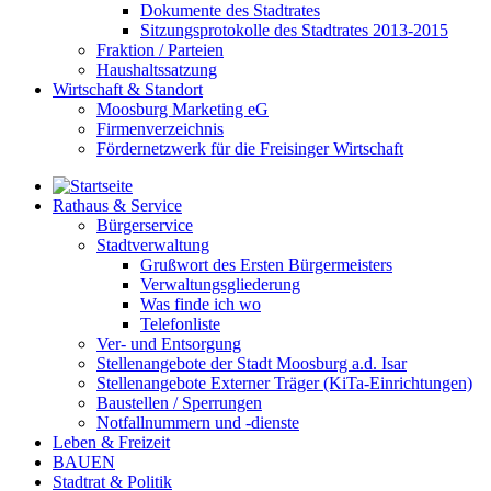
Dokumente des Stadtrates
Sitzungsprotokolle des Stadtrates 2013-2015
Fraktion / Parteien
Haushaltssatzung
Wirtschaft & Standort
Moosburg Marketing eG
Firmenverzeichnis
Fördernetzwerk für die Freisinger Wirtschaft
Rathaus & Service
Bürgerservice
Stadtverwaltung
Grußwort des Ersten Bürgermeisters
Verwaltungsgliederung
Was finde ich wo
Telefonliste
Ver- und Entsorgung
Stellenangebote der Stadt Moosburg a.d. Isar
Stellenangebote Externer Träger (KiTa-Einrichtungen)
Baustellen / Sperrungen
Notfallnummern und -dienste
Leben & Freizeit
BAUEN
Stadtrat & Politik