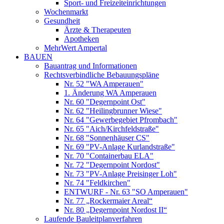
Sport- und Freizeiteinrichtungen
Wochenmarkt
Gesundheit
Ärzte & Therapeuten
Apotheken
MehrWert Ampertal
BAUEN
Bauantrag und Informationen
Rechtsverbindliche Bebauungspläne
Nr. 52 "WA Amperauen"
1. Änderung WA Amperauen
Nr. 60 "Degernpoint Ost"
Nr. 62 "Heilingbrunner Wiese"
Nr. 64 "Gewerbegebiet Pfrombach"
Nr. 65 "Aich/Kirchfeldstraße"
Nr. 68 "Sonnenhäuser CS"
Nr. 69 "PV-Anlage Kurlandstraße"
Nr. 70 "Containerbau ELA"
Nr. 72 "Degernpoint Nordost"
Nr. 73 "PV-Anlage Preisinger Loh"
Nr. 74 "Feldkirchen"
ENTWURF - Nr. 63 "SO Amperauen"
Nr. 77 „Rockermaier Areal“
Nr. 80 „Degernpoint Nordost II“
Laufende Bauleitplanverfahren