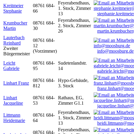
Feyerabendhaus,
Kreitmeier
08761 684-
1. Stock, Zimmer
Stephanie
66
13
stephanie.kreitme
Feyerabendhaus,
Krumbucher
08761 684-
2. Stock, Zimmer
Martin
30
26
martin.krumbuche
Lauterbach
08761 684-
Reinhard
12
Zweiter
(Vorzimmer)
info@moosburg.de
Bürgermeister
Leicht
08761 684-
Sudetenlandstr.
Gabriele
95
14
gabriele.leicht@m
08761 684-
Hypo-Gebäude,
Linhart Franz
812
3. Stock
franz.linhart@moo
Linhart
08761 684-
Rathaus, EG,
Jacqueline
53
Zimmer G1.1
jacqueline.linhart
Feyerabendhaus,
Littmann
08761 684-
1. Stock, Zimmer
Heidemarie
64
13
heidi.littmann@mo
Feyerabendhaus,
08761 684-