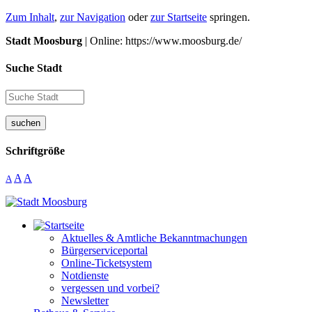
Zum Inhalt
,
zur Navigation
oder
zur Startseite
springen.
Stadt Moosburg
| Online: https://www.moosburg.de/
Suche Stadt
suchen
Schriftgröße
A
A
A
Aktuelles & Amtliche Bekanntmachungen
Bürgerserviceportal
Online-Ticketsystem
Notdienste
vergessen und vorbei?
Newsletter