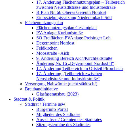
17. Änderung Flächennutzungsplan – Teilbereich
zwischen Neustadtstraße und Industriestraße
B-Plan Nr. 66 Oberes Gereuth Nordost
Einbeziehungssatzung Niederambach Süd
Flächennutzungsplan
Flächennutzungsplan Gesamtplan
PV-Anlage Kurlandstraße
SO Freiflächen PV­Anlage Preisinger Loh
Degernpoint Nordost
Feldkirchen
Moosstraße - Aich
9. Änderung Bereich Aich/Kirchfeldstraße
Änderung Nr. 16 „Degernpoint Nordost II“
12. Änderung Teilbereich im Ortsteil Pfrombach
17. Änderung „Teilbereich zwischen
Neustadtstraße und Industriestraße“
Versorgung Nahwärme (nicht städtisch!)
Breitbandinitiative
Glasfaserausbau (2023)
Stadtrat & Politik
Stadtrat / Termine usw
Bürgerinfo-Portal
Mitglieder des Stadtrates
Ausschüsse / Gremien des Stadtrates
Sitzungstermine des Stadtrates