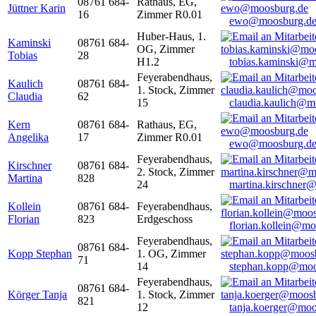
08761 684-
Rathaus, EG,
Jüttner Karin
16
Zimmer R0.01
ewo@moosburg.d
Huber-Haus, 1.
Kaminski
08761 684-
OG, Zimmer
Tobias
28
H1.2
tobias.kaminski@m
Feyerabendhaus,
Kaulich
08761 684-
1. Stock, Zimmer
Claudia
62
15
claudia.kaulich@m
Kern
08761 684-
Rathaus, EG,
Angelika
17
Zimmer R0.01
ewo@moosburg.d
Feyerabendhaus,
Kirschner
08761 684-
2. Stock, Zimmer
Martina
828
24
martina.kirschner
Kollein
08761 684-
Feyerabendhaus,
Florian
823
Erdgeschoss
florian.kollein@m
Feyerabendhaus,
08761 684-
Kopp Stephan
1. OG, Zimmer
71
14
stephan.kopp@moo
Feyerabendhaus,
08761 684-
Körger Tanja
1. Stock, Zimmer
821
12
tanja.koerger@moo