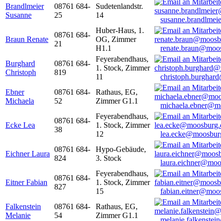
Brandlmeier
08761 684-
Sudetenlandstr.
Susanne
25
14
susanne.brandlme
Huber-Haus, 1.
08761 684-
Braun Renate
OG, Zimmer
21
H1.1
renate.braun@moo
Feyerabendhaus,
Burghard
08761 684-
1. Stock, Zimmer
Christoph
819
11
christoph.burghar
Ebner
08761 684-
Rathaus, EG,
Michaela
52
Zimmer G1.1
michaela.ebner@m
Feyerabendhaus,
08761 684-
Ecke Lea
1. Stock, Zimmer
38
12
lea.ecke@moosbur
08761 684-
Hypo-Gebäude,
Eichner Laura
824
3. Stock
laura.eichner@moo
Feyerabendhaus,
08761 684-
Eitner Fabian
1. Stock, Zimmer
827
15
fabian.eitner@moo
Falkenstein
08761 684-
Rathaus, EG,
Melanie
54
Zimmer G1.1
melanie.falkenste