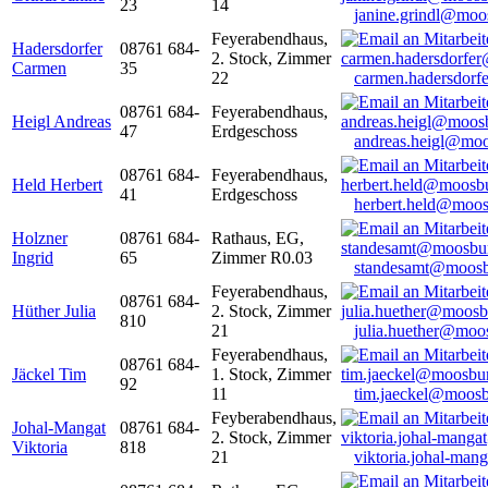
23
14
janine.grindl@moo
Feyerabendhaus,
Hadersdorfer
08761 684-
2. Stock, Zimmer
Carmen
35
22
carmen.hadersdor
08761 684-
Feyerabendhaus,
Heigl Andreas
47
Erdgeschoss
andreas.heigl@moo
08761 684-
Feyerabendhaus,
Held Herbert
41
Erdgeschoss
herbert.held@moos
Holzner
08761 684-
Rathaus, EG,
Ingrid
65
Zimmer R0.03
standesamt@moosb
Feyerabendhaus,
08761 684-
Hüther Julia
2. Stock, Zimmer
810
21
julia.huether@moo
Feyerabendhaus,
08761 684-
Jäckel Tim
1. Stock, Zimmer
92
11
tim.jaeckel@moosb
Feyberabendhaus,
Johal-Mangat
08761 684-
2. Stock, Zimmer
Viktoria
818
21
viktoria.johal-ma