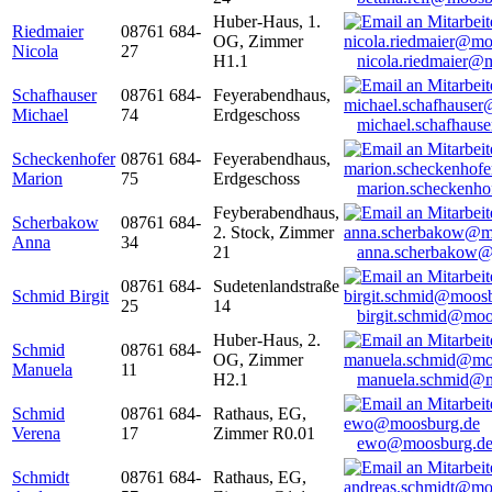
Huber-Haus, 1.
Riedmaier
08761 684-
OG, Zimmer
Nicola
27
H1.1
nicola.riedmaier@
Schafhauser
08761 684-
Feyerabendhaus,
Michael
74
Erdgeschoss
michael.schafhaus
Scheckenhofer
08761 684-
Feyerabendhaus,
Marion
75
Erdgeschoss
marion.scheckenh
Feyberabendhaus,
Scherbakow
08761 684-
2. Stock, Zimmer
Anna
34
21
anna.scherbakow@
08761 684-
Sudetenlandstraße
Schmid Birgit
25
14
birgit.schmid@moo
Huber-Haus, 2.
Schmid
08761 684-
OG, Zimmer
Manuela
11
H2.1
manuela.schmid@m
Schmid
08761 684-
Rathaus, EG,
Verena
17
Zimmer R0.01
ewo@moosburg.d
Schmidt
08761 684-
Rathaus, EG,