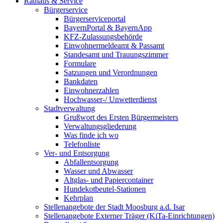
Rathaus & Service
Bürgerservice
Bürgerserviceportal
BayernPortal & BayernApp
KFZ-Zulassungsbehörde
Einwohnermeldeamt & Passamt
Standesamt und Trauungszimmer
Formulare
Satzungen und Verordnungen
Bankdaten
Einwohnerzahlen
Hochwasser-/ Unwetterdienst
Stadtverwaltung
Grußwort des Ersten Bürgermeisters
Verwaltungsgliederung
Was finde ich wo
Telefonliste
Ver- und Entsorgung
Abfallentsorgung
Wasser und Abwasser
Altglas- und Papiercontainer
Hundekotbeutel-Stationen
Kehrplan
Stellenangebote der Stadt Moosburg a.d. Isar
Stellenangebote Externer Träger (KiTa-Einrichtungen)