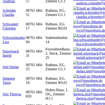
Andreas
57
Zimmer G1.1
andreas.schmidt@
Schröder
08761 684-
Rathaus, EG,
Claudia
51
Zimmer G1.1
claudia.schroeder
Schwaiger
08761 684-
Rathaus, EG,
Christine
17
Zimmer R0.01
ewo@moosburg.d
Schwarzkugler
08761 684-
Sudetenlandstr.
Lisa
94
14
lisa.schwarzkugle
Feyerabendhaus,
Setzensack
08761 684-
2. Stock, Zimmer
Ingrid
31
25
ingrid.setzensack
08761 684-
Rathaus, EG,
Sigl Stefan
55
Zimmer G1.1
stefan.sigl@moosb
Simmert
08761 684-
Rathaus, EG,
Tanja
18
Zimmer R0.01
ewo@moosburg.d
Huber-Haus, 1.
08761 684-
Sixt Theresa
OG, Zimmer
820
H1.1
theresa.sixt@moos