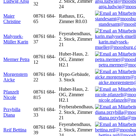
Ludwig Anja
2. Stock, Zimmer
32
24
anja.ludwig@moos
Maier
08761 684-
Rathaus, EG,
Christine
65
Zimmer R0.03
standesamt@moosb
Feyerabendhaus,
Malyssek-
08761 684-
2. Stock, Zimmer
Müller Karin
37
karin.malyssek-
21
mueller@moosburg.
Huber-Haus, 2.
08761 684-
Mermer Petra
OG, Zimmer
12
H2.1
petra.mermer@moo
Morgenstern
08761 684-
Hypo-Gebäude,
Aicke
22
3. Stock
aicke.morgenster
Huber-Haus, 2.
Pfanzelt
08761 684-
OG, Zimmer
Nicole
815
H2.1
nicole.pfanzelt@m
Feyberabendhaus,
Przybilla
08761 684-
2. Stock, Zimmer
Diana
33
21
diana.przybilla@m
Feyerabendhaus,
08761 684-
Reif Bettina
2. Stock, Zimmer
39
24
bettina.reif@moosb