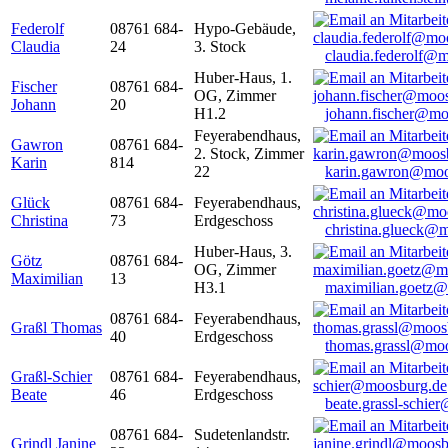
Federolf
08761 684-
Hypo-Gebäude,
Claudia
24
3. Stock
claudia.federolf@
Huber-Haus, 1.
Fischer
08761 684-
OG, Zimmer
Johann
20
H1.2
johann.fischer@mo
Feyerabendhaus,
Gawron
08761 684-
2. Stock, Zimmer
Karin
814
22
karin.gawron@moo
Glück
08761 684-
Feyerabendhaus,
Christina
73
Erdgeschoss
christina.glueck@
Huber-Haus, 3.
Götz
08761 684-
OG, Zimmer
Maximilian
13
H3.1
maximilian.goetz
08761 684-
Feyerabendhaus,
Graßl Thomas
40
Erdgeschoss
thomas.grassl@mo
Graßl-Schier
08761 684-
Feyerabendhaus,
Beate
46
Erdgeschoss
beate.grassl-schi
08761 684-
Sudetenlandstr.
Grindl Janine