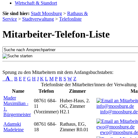
Wirtschaft & Standort
Sie sind hier:
Stadt Moosburg
>
Rathaus &
Service
>
Stadtverwaltung
>
Telefonliste
Mitarbeiter-Telefon-Liste
Sprung zu den Mitarbeitern mit dem Anfangsbuchstaben:
A
B
E
F
G
H
J
K
L
M
P
R
S
W
Z
Telefonliste der Mitarbeiter/innen der Verwaltung
Name
Telefon
Zimmer
Mai
Mader
08761 684-
Huber-Haus, 2.
Maximilian -
11
OG, Zimmer
1.
(Vorzimmer)
H2.1
info@moosburg.de
Bürgermeister
Adamski
08761 684-
Rathaus, EG,
Madeleine
18
Zimmer R0.01
ewo@moosburg.d