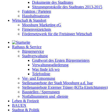
Dokumente des Stadtrates
Sitzungsprotokolle des Stadtrates 2013-2015
Fraktion / Parteien
Haushaltssatzung
Wirtschaft & Standort
Moosburg Marketing eG
Firmenverzeichnis
Fördernetzwerk für die Freisinger Wirtschaft
Rathaus & Service
Bürgerservice
Stadtverwaltung
Grußwort des Ersten Bürgermeisters
Verwaltungsgliederung
Was finde ich wo
Telefonliste
Ver- und Entsorgung
Stellenangebote der Stadt Moosburg a.d. Isar
Stellenangebote Externer Träger (KiTa-Einrichtungen)
Baustellen / Sperrungen
Notfallnummern und -dienste
Leben & Freizeit
BAUEN
Stadtrat & Politik