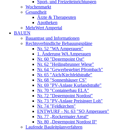
Sport- und Freizeiteinrichtungen
Wochenmarkt
Gesundheit
Ärzte & Therapeuten
Apotheken
MehrWert Ampertal
BAUEN
Bauantrag und Informationen
Rechtsverbindliche Bebauungspläne
Nr. 52 "WA Amperauen"
1. Änderung WA Amperauen
Nr. 60 "Degernpoint Ost"
Nr. 62 "Heilingbrunner Wiese"
Nr. 64 "Gewerbegebiet Pfrombach"
Nr. 65 "Aich/Kirchfeldstraße"
Nr. 68 "Sonnenhäuser CS"
Nr. 69 "PV-Anlage Kurlandstraße"
Nr. 70 "Containerbau ELA"
Nr. 72 "Degernpoint Nordost"
Nr. 73 "PV-Anlage Preisinger Loh"
Nr. 74 "Feldkirchen"
ENTWURF - Nr. 63 "SO Amperauen"
Nr. 77 „Rockermaier Areal“
Nr. 80 „Degernpoint Nordost II“
Laufende Bauleitplanverfahren