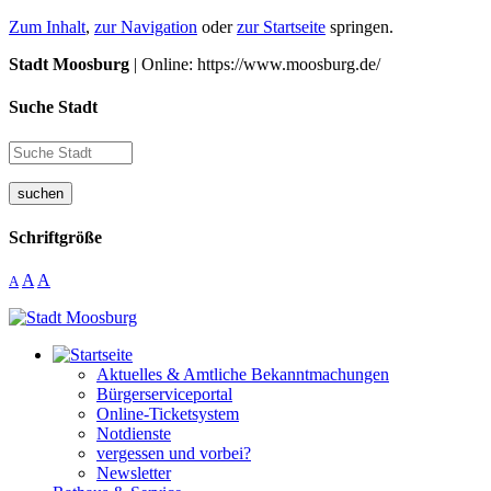
Zum Inhalt
,
zur Navigation
oder
zur Startseite
springen.
Stadt Moosburg
| Online: https://www.moosburg.de/
Suche Stadt
suchen
Schriftgröße
A
A
A
Aktuelles & Amtliche Bekanntmachungen
Bürgerserviceportal
Online-Ticketsystem
Notdienste
vergessen und vorbei?
Newsletter