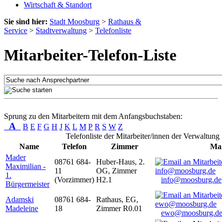
Wirtschaft & Standort
Sie sind hier:
Stadt Moosburg
>
Rathaus &
Service
>
Stadtverwaltung
>
Telefonliste
Mitarbeiter-Telefon-Liste
Sprung zu den Mitarbeitern mit dem Anfangsbuchstaben:
A
B
E
F
G
H
J
K
L
M
P
R
S
W
Z
Telefonliste der Mitarbeiter/innen der Verwaltung
Name
Telefon
Zimmer
Mai
Mader
08761 684-
Huber-Haus, 2.
Maximilian -
11
OG, Zimmer
1.
(Vorzimmer)
H2.1
info@moosburg.de
Bürgermeister
Adamski
08761 684-
Rathaus, EG,
Madeleine
18
Zimmer R0.01
ewo@moosburg.d