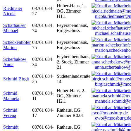
Huber-Haus, 1.
Riedmaier
08761 684-
OG, Zimmer
Nicola
27
H1.1
nicola.riedmaier@
Schafhauser
08761 684-
Feyerabendhaus,
Michael
74
Erdgeschoss
michael.schafhaus
Scheckenhofer
08761 684-
Feyerabendhaus,
Marion
75
Erdgeschoss
marion.scheckenh
Feyberabendhaus,
Scherbakow
08761 684-
2. Stock, Zimmer
Anna
34
21
anna.scherbakow@
08761 684-
Sudetenlandstraße
Schmid Birgit
25
14
birgit.schmid@moo
Huber-Haus, 2.
Schmid
08761 684-
OG, Zimmer
Manuela
11
H2.1
manuela.schmid@m
Schmid
08761 684-
Rathaus, EG,
Verena
17
Zimmer R0.01
ewo@moosburg.d
Schmidt
08761 684-
Rathaus, EG,