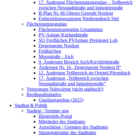
17. Änderung Flächennutzungsplan – Teilbereich
zwischen Neustadtstraße und Industriestraße
B-Plan Nr. 66 Oberes Gereuth Nordost
Einbeziehungssatzung Niederambach Süd
Flächennutzungsplan
Flächennutzungsplan Gesamtplan
PV-Anlage Kurlandstraße
SO Freiflächen PV­Anlage Preisinger Loh
Degernpoint Nordost
Feldkirchen
Moosstraße - Aich
9. Änderung Bereich Aich/Kirchfeldstraße
Änderung Nr. 16 „Degernpoint Nordost II“
12. Änderung Teilbereich im Ortsteil Pfrombach
17. Änderung „Teilbereich zwischen
Neustadtstraße und Industriestraße“
Versorgung Nahwärme (nicht städtisch!)
Breitbandinitiative
Glasfaserausbau (2023)
Stadtrat & Politik
Stadtrat / Termine usw
Bürgerinfo-Portal
Mitglieder des Stadtrates
Ausschüsse / Gremien des Stadtrates
Sitzungstermine des Stadtrates