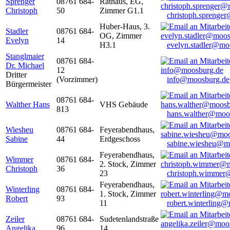
Sprenger
08761 684-
Rathaus, EG,
Christoph
50
Zimmer G1.1
christoph.sprenge
Huber-Haus, 3.
Stadler
08761 684-
OG, Zimmer
Evelyn
14
H3.1
evelyn.stadler@mo
Stanglmaier
08761 684-
Dr. Michael
12
Dritter
(Vorzimmer)
info@moosburg.de
Bürgermeister
08761 684-
Walther Hans
VHS Gebäude
813
hans.walther@moo
Wiesheu
08761 684-
Feyerabendhaus,
Sabine
44
Erdgeschoss
sabine.wiesheu@m
Feyerabendhaus,
Wimmer
08761 684-
2. Stock, Zimmer
Christoph
36
23
christoph.wimmer
Feyerabendhaus,
Winterling
08761 684-
1. Stock, Zimmer
Robert
93
11
robert.winterling
Zeiler
08761 684-
Sudetenlandstraße
Angelika
96
14