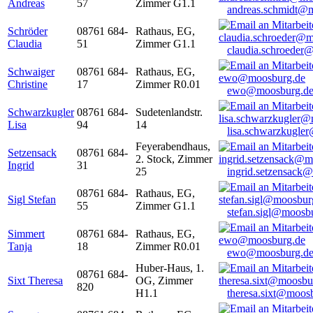
Andreas
57
Zimmer G1.1
andreas.schmidt@
Schröder
08761 684-
Rathaus, EG,
Claudia
51
Zimmer G1.1
claudia.schroeder
Schwaiger
08761 684-
Rathaus, EG,
Christine
17
Zimmer R0.01
ewo@moosburg.d
Schwarzkugler
08761 684-
Sudetenlandstr.
Lisa
94
14
lisa.schwarzkugle
Feyerabendhaus,
Setzensack
08761 684-
2. Stock, Zimmer
Ingrid
31
25
ingrid.setzensack
08761 684-
Rathaus, EG,
Sigl Stefan
55
Zimmer G1.1
stefan.sigl@moosb
Simmert
08761 684-
Rathaus, EG,
Tanja
18
Zimmer R0.01
ewo@moosburg.d
Huber-Haus, 1.
08761 684-
Sixt Theresa
OG, Zimmer
820
H1.1
theresa.sixt@moos