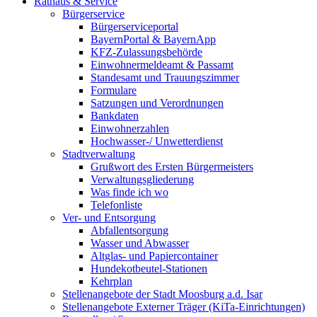
Rathaus & Service
Bürgerservice
Bürgerserviceportal
BayernPortal & BayernApp
KFZ-Zulassungsbehörde
Einwohnermeldeamt & Passamt
Standesamt und Trauungszimmer
Formulare
Satzungen und Verordnungen
Bankdaten
Einwohnerzahlen
Hochwasser-/ Unwetterdienst
Stadtverwaltung
Grußwort des Ersten Bürgermeisters
Verwaltungsgliederung
Was finde ich wo
Telefonliste
Ver- und Entsorgung
Abfallentsorgung
Wasser und Abwasser
Altglas- und Papiercontainer
Hundekotbeutel-Stationen
Kehrplan
Stellenangebote der Stadt Moosburg a.d. Isar
Stellenangebote Externer Träger (KiTa-Einrichtungen)