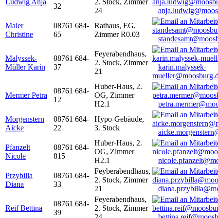
Ludwig Anja
2. Stock, Zimmer
32
24
anja.ludwig@moos
Maier
08761 684-
Rathaus, EG,
Christine
65
Zimmer R0.03
standesamt@moosb
Feyerabendhaus,
Malyssek-
08761 684-
2. Stock, Zimmer
Müller Karin
37
karin.malyssek-
21
mueller@moosburg.
Huber-Haus, 2.
08761 684-
Mermer Petra
OG, Zimmer
12
H2.1
petra.mermer@moo
Morgenstern
08761 684-
Hypo-Gebäude,
Aicke
22
3. Stock
aicke.morgenster
Huber-Haus, 2.
Pfanzelt
08761 684-
OG, Zimmer
Nicole
815
H2.1
nicole.pfanzelt@m
Feyberabendhaus,
Przybilla
08761 684-
2. Stock, Zimmer
Diana
33
21
diana.przybilla@m
Feyerabendhaus,
08761 684-
Reif Bettina
2. Stock, Zimmer
39
24
bettina.reif@moosb