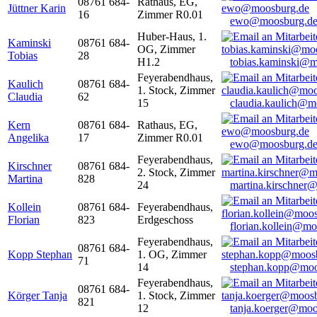
08761 684-
Rathaus, EG,
Jüttner Karin
16
Zimmer R0.01
ewo@moosburg.d
Huber-Haus, 1.
Kaminski
08761 684-
OG, Zimmer
Tobias
28
H1.2
tobias.kaminski@m
Feyerabendhaus,
Kaulich
08761 684-
1. Stock, Zimmer
Claudia
62
15
claudia.kaulich@m
Kern
08761 684-
Rathaus, EG,
Angelika
17
Zimmer R0.01
ewo@moosburg.d
Feyerabendhaus,
Kirschner
08761 684-
2. Stock, Zimmer
Martina
828
24
martina.kirschner
Kollein
08761 684-
Feyerabendhaus,
Florian
823
Erdgeschoss
florian.kollein@m
Feyerabendhaus,
08761 684-
Kopp Stephan
1. OG, Zimmer
71
14
stephan.kopp@moo
Feyerabendhaus,
08761 684-
Körger Tanja
1. Stock, Zimmer
821
12
tanja.koerger@moo