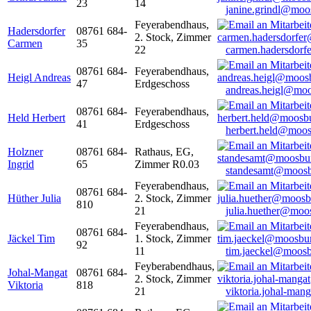
23
14
janine.grindl@moo
Feyerabendhaus,
Hadersdorfer
08761 684-
2. Stock, Zimmer
Carmen
35
22
carmen.hadersdor
08761 684-
Feyerabendhaus,
Heigl Andreas
47
Erdgeschoss
andreas.heigl@moo
08761 684-
Feyerabendhaus,
Held Herbert
41
Erdgeschoss
herbert.held@moos
Holzner
08761 684-
Rathaus, EG,
Ingrid
65
Zimmer R0.03
standesamt@moosb
Feyerabendhaus,
08761 684-
Hüther Julia
2. Stock, Zimmer
810
21
julia.huether@moo
Feyerabendhaus,
08761 684-
Jäckel Tim
1. Stock, Zimmer
92
11
tim.jaeckel@moosb
Feyberabendhaus,
Johal-Mangat
08761 684-
2. Stock, Zimmer
Viktoria
818
21
viktoria.johal-ma