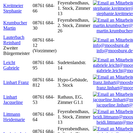
Feyerabendhaus,
Kreitmeier
08761 684-
1. Stock, Zimmer
Stephanie
66
13
stephanie.kreitme
Feyerabendhaus,
Krumbucher
08761 684-
2. Stock, Zimmer
Martin
30
26
martin.krumbuche
Lauterbach
08761 684-
Reinhard
12
Zweiter
(Vorzimmer)
info@moosburg.de
Bürgermeister
Leicht
08761 684-
Sudetenlandstr.
Gabriele
95
14
gabriele.leicht@m
08761 684-
Hypo-Gebäude,
Linhart Franz
812
3. Stock
franz.linhart@moo
Linhart
08761 684-
Rathaus, EG,
Jacqueline
53
Zimmer G1.1
jacqueline.linhart
Feyerabendhaus,
Littmann
08761 684-
1. Stock, Zimmer
Heidemarie
64
13
heidi.littmann@mo
Feyerabendhaus,
08761 684-