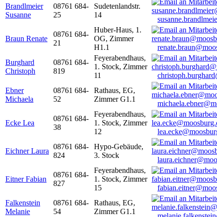
Brandlmeier
08761 684-
Sudetenlandstr.
Susanne
25
14
susanne.brandlme
Huber-Haus, 1.
08761 684-
Braun Renate
OG, Zimmer
21
H1.1
renate.braun@moo
Feyerabendhaus,
Burghard
08761 684-
1. Stock, Zimmer
Christoph
819
11
christoph.burghar
Ebner
08761 684-
Rathaus, EG,
Michaela
52
Zimmer G1.1
michaela.ebner@m
Feyerabendhaus,
08761 684-
Ecke Lea
1. Stock, Zimmer
38
12
lea.ecke@moosbur
08761 684-
Hypo-Gebäude,
Eichner Laura
824
3. Stock
laura.eichner@moo
Feyerabendhaus,
08761 684-
Eitner Fabian
1. Stock, Zimmer
827
15
fabian.eitner@moo
Falkenstein
08761 684-
Rathaus, EG,
Melanie
54
Zimmer G1.1
melanie.falkenste