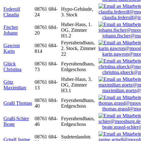
Federolf
08761 684-
Hypo-Gebäude,
Claudia
24
3. Stock
claudia.federolf@
Huber-Haus, 1.
Fischer
08761 684-
OG, Zimmer
Johann
20
H1.2
johann.fischer@mo
Feyerabendhaus,
Gawron
08761 684-
2. Stock, Zimmer
Karin
814
22
karin.gawron@moo
Glück
08761 684-
Feyerabendhaus,
Christina
73
Erdgeschoss
christina.glueck@
Huber-Haus, 3.
Götz
08761 684-
OG, Zimmer
Maximilian
13
H3.1
maximilian.goetz
08761 684-
Feyerabendhaus,
Graßl Thomas
40
Erdgeschoss
thomas.grassl@mo
Graßl-Schier
08761 684-
Feyerabendhaus,
Beate
46
Erdgeschoss
beate.grassl-schi
08761 684-
Sudetenlandstr.
Grindl Janine