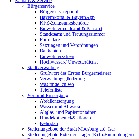
Rathaus & Service
Bürgerservice
Bürgerserviceportal
BayernPortal & BayernApp
KFZ-Zulassungsbehörde
Einwohnermeldeamt & Passamt
Standesamt und Trauungszimmer
Formulare
Satzungen und Verordnungen
Bankdaten
Einwohnerzahlen
Hochwasser-/ Unwetterdienst
Stadtverwaltung
Grußwort des Ersten Bürgermeisters
Verwaltungsgliederung
Was finde ich wo
Telefonliste
Ver- und Entsorgung
Abfallentsorgung
Wasser und Abwasser
Altglas- und Papiercontainer
Hundekotbeutel-Stationen
Kehrplan
Stellenangebote der Stadt Moosburg a.d. Isar
Stellenangebote Externer Träger (KiTa-Einrichtungen)