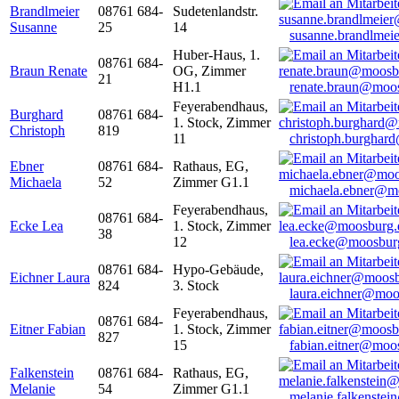
Brandlmeier
08761 684-
Sudetenlandstr.
Susanne
25
14
susanne.brandlme
Huber-Haus, 1.
08761 684-
Braun Renate
OG, Zimmer
21
H1.1
renate.braun@moo
Feyerabendhaus,
Burghard
08761 684-
1. Stock, Zimmer
Christoph
819
11
christoph.burghar
Ebner
08761 684-
Rathaus, EG,
Michaela
52
Zimmer G1.1
michaela.ebner@m
Feyerabendhaus,
08761 684-
Ecke Lea
1. Stock, Zimmer
38
12
lea.ecke@moosbur
08761 684-
Hypo-Gebäude,
Eichner Laura
824
3. Stock
laura.eichner@moo
Feyerabendhaus,
08761 684-
Eitner Fabian
1. Stock, Zimmer
827
15
fabian.eitner@moo
Falkenstein
08761 684-
Rathaus, EG,
Melanie
54
Zimmer G1.1
melanie.falkenste