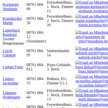
Feyerabendhaus,
Kreitmeier
08761 684-
1. Stock, Zimmer
Stephanie
66
13
stephanie.kreitme
Feyerabendhaus,
Krumbucher
08761 684-
2. Stock, Zimmer
Martin
30
26
martin.krumbuche
Lauterbach
08761 684-
Reinhard
12
Zweiter
(Vorzimmer)
info@moosburg.de
Bürgermeister
Leicht
08761 684-
Sudetenlandstr.
Gabriele
95
14
gabriele.leicht@m
08761 684-
Hypo-Gebäude,
Linhart Franz
812
3. Stock
franz.linhart@moo
Linhart
08761 684-
Rathaus, EG,
Jacqueline
53
Zimmer G1.1
jacqueline.linhart
Feyerabendhaus,
Littmann
08761 684-
1. Stock, Zimmer
Heidemarie
64
13
heidi.littmann@mo
Feyerabendhaus,
08761 684-