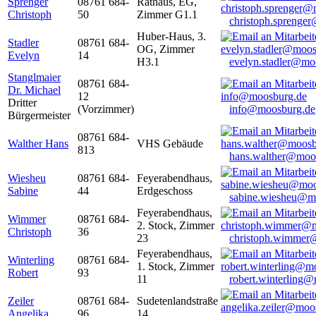
Sprenger
08761 684-
Rathaus, EG,
Christoph
50
Zimmer G1.1
christoph.sprenge
Huber-Haus, 3.
Stadler
08761 684-
OG, Zimmer
Evelyn
14
H3.1
evelyn.stadler@mo
Stanglmaier
08761 684-
Dr. Michael
12
Dritter
(Vorzimmer)
info@moosburg.de
Bürgermeister
08761 684-
Walther Hans
VHS Gebäude
813
hans.walther@moo
Wiesheu
08761 684-
Feyerabendhaus,
Sabine
44
Erdgeschoss
sabine.wiesheu@m
Feyerabendhaus,
Wimmer
08761 684-
2. Stock, Zimmer
Christoph
36
23
christoph.wimmer
Feyerabendhaus,
Winterling
08761 684-
1. Stock, Zimmer
Robert
93
11
robert.winterling
Zeiler
08761 684-
Sudetenlandstraße
Angelika
96
14