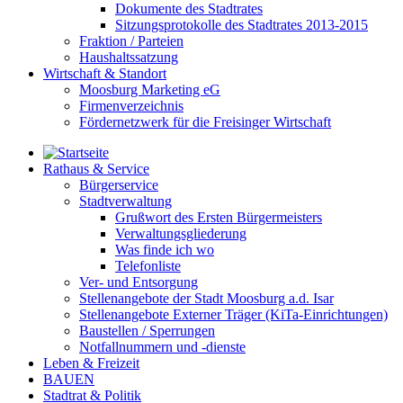
Dokumente des Stadtrates
Sitzungsprotokolle des Stadtrates 2013-2015
Fraktion / Parteien
Haushaltssatzung
Wirtschaft & Standort
Moosburg Marketing eG
Firmenverzeichnis
Fördernetzwerk für die Freisinger Wirtschaft
Rathaus & Service
Bürgerservice
Stadtverwaltung
Grußwort des Ersten Bürgermeisters
Verwaltungsgliederung
Was finde ich wo
Telefonliste
Ver- und Entsorgung
Stellenangebote der Stadt Moosburg a.d. Isar
Stellenangebote Externer Träger (KiTa-Einrichtungen)
Baustellen / Sperrungen
Notfallnummern und -dienste
Leben & Freizeit
BAUEN
Stadtrat & Politik