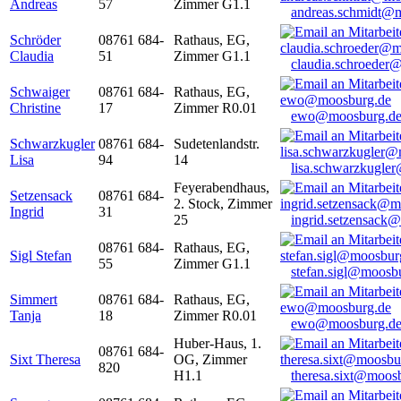
Andreas
57
Zimmer G1.1
andreas.schmidt@
Schröder
08761 684-
Rathaus, EG,
Claudia
51
Zimmer G1.1
claudia.schroeder
Schwaiger
08761 684-
Rathaus, EG,
Christine
17
Zimmer R0.01
ewo@moosburg.d
Schwarzkugler
08761 684-
Sudetenlandstr.
Lisa
94
14
lisa.schwarzkugle
Feyerabendhaus,
Setzensack
08761 684-
2. Stock, Zimmer
Ingrid
31
25
ingrid.setzensack
08761 684-
Rathaus, EG,
Sigl Stefan
55
Zimmer G1.1
stefan.sigl@moosb
Simmert
08761 684-
Rathaus, EG,
Tanja
18
Zimmer R0.01
ewo@moosburg.d
Huber-Haus, 1.
08761 684-
Sixt Theresa
OG, Zimmer
820
H1.1
theresa.sixt@moos