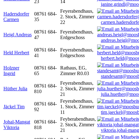
23
14
janine.grindl@moo
Feyerabendhaus,
Hadersdorfer
08761 684-
2. Stock, Zimmer
Carmen
35
22
carmen.hadersdor
08761 684-
Feyerabendhaus,
Heigl Andreas
47
Erdgeschoss
andreas.heigl@moo
08761 684-
Feyerabendhaus,
Held Herbert
41
Erdgeschoss
herbert.held@moos
Holzner
08761 684-
Rathaus, EG,
Ingrid
65
Zimmer R0.03
standesamt@moosb
Feyerabendhaus,
08761 684-
Hüther Julia
2. Stock, Zimmer
810
21
julia.huether@moo
Feyerabendhaus,
08761 684-
Jäckel Tim
1. Stock, Zimmer
92
11
tim.jaeckel@moosb
Feyberabendhaus,
Johal-Mangat
08761 684-
2. Stock, Zimmer
Viktoria
818
21
viktoria.johal-ma