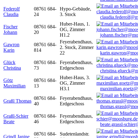
Federolf
08761 684-
Hypo-Gebäude,
Claudia
24
3. Stock
claudia.federolf@
Huber-Haus, 1.
Fischer
08761 684-
OG, Zimmer
Johann
20
H1.2
johann.fischer@mo
Feyerabendhaus,
Gawron
08761 684-
2. Stock, Zimmer
Karin
814
22
karin.gawron@moo
Glück
08761 684-
Feyerabendhaus,
Christina
73
Erdgeschoss
christina.glueck@
Huber-Haus, 3.
Götz
08761 684-
OG, Zimmer
Maximilian
13
H3.1
maximilian.goetz
08761 684-
Feyerabendhaus,
Graßl Thomas
40
Erdgeschoss
thomas.grassl@mo
Graßl-Schier
08761 684-
Feyerabendhaus,
Beate
46
Erdgeschoss
beate.grassl-schi
08761 684-
Sudetenlandstr.
Grindl Janine