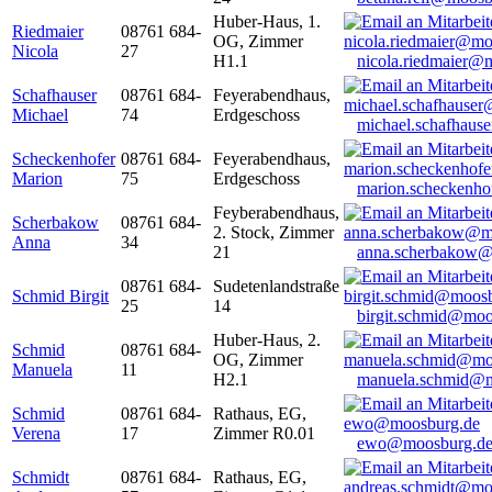
Huber-Haus, 1.
Riedmaier
08761 684-
OG, Zimmer
Nicola
27
H1.1
nicola.riedmaier@
Schafhauser
08761 684-
Feyerabendhaus,
Michael
74
Erdgeschoss
michael.schafhaus
Scheckenhofer
08761 684-
Feyerabendhaus,
Marion
75
Erdgeschoss
marion.scheckenh
Feyberabendhaus,
Scherbakow
08761 684-
2. Stock, Zimmer
Anna
34
21
anna.scherbakow@
08761 684-
Sudetenlandstraße
Schmid Birgit
25
14
birgit.schmid@moo
Huber-Haus, 2.
Schmid
08761 684-
OG, Zimmer
Manuela
11
H2.1
manuela.schmid@m
Schmid
08761 684-
Rathaus, EG,
Verena
17
Zimmer R0.01
ewo@moosburg.d
Schmidt
08761 684-
Rathaus, EG,