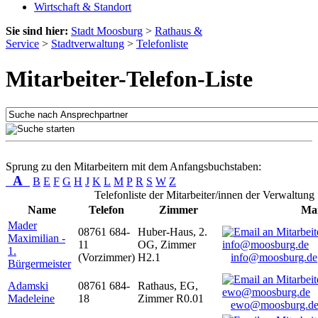
Wirtschaft & Standort
Sie sind hier:
Stadt Moosburg
>
Rathaus &
Service
>
Stadtverwaltung
>
Telefonliste
Mitarbeiter-Telefon-Liste
Sprung zu den Mitarbeitern mit dem Anfangsbuchstaben:
A
B
E
F
G
H
J
K
L
M
P
R
S
W
Z
Telefonliste der Mitarbeiter/innen der Verwaltung
Name
Telefon
Zimmer
Mai
Mader
08761 684-
Huber-Haus, 2.
Maximilian -
11
OG, Zimmer
1.
(Vorzimmer)
H2.1
info@moosburg.de
Bürgermeister
Adamski
08761 684-
Rathaus, EG,
Madeleine
18
Zimmer R0.01
ewo@moosburg.d