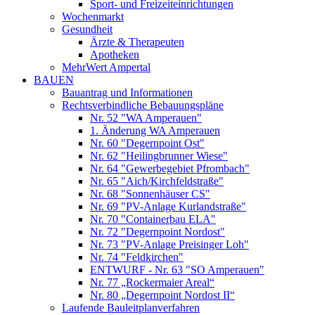
Sport- und Freizeiteinrichtungen
Wochenmarkt
Gesundheit
Ärzte & Therapeuten
Apotheken
MehrWert Ampertal
BAUEN
Bauantrag und Informationen
Rechtsverbindliche Bebauungspläne
Nr. 52 "WA Amperauen"
1. Änderung WA Amperauen
Nr. 60 "Degernpoint Ost"
Nr. 62 "Heilingbrunner Wiese"
Nr. 64 "Gewerbegebiet Pfrombach"
Nr. 65 "Aich/Kirchfeldstraße"
Nr. 68 "Sonnenhäuser CS"
Nr. 69 "PV-Anlage Kurlandstraße"
Nr. 70 "Containerbau ELA"
Nr. 72 "Degernpoint Nordost"
Nr. 73 "PV-Anlage Preisinger Loh"
Nr. 74 "Feldkirchen"
ENTWURF - Nr. 63 "SO Amperauen"
Nr. 77 „Rockermaier Areal“
Nr. 80 „Degernpoint Nordost II“
Laufende Bauleitplanverfahren