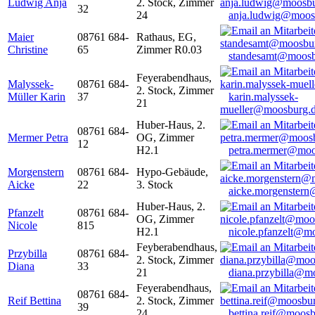
Ludwig Anja
2. Stock, Zimmer
32
24
anja.ludwig@moos
Maier
08761 684-
Rathaus, EG,
Christine
65
Zimmer R0.03
standesamt@moosb
Feyerabendhaus,
Malyssek-
08761 684-
2. Stock, Zimmer
Müller Karin
37
karin.malyssek-
21
mueller@moosburg.
Huber-Haus, 2.
08761 684-
Mermer Petra
OG, Zimmer
12
H2.1
petra.mermer@moo
Morgenstern
08761 684-
Hypo-Gebäude,
Aicke
22
3. Stock
aicke.morgenster
Huber-Haus, 2.
Pfanzelt
08761 684-
OG, Zimmer
Nicole
815
H2.1
nicole.pfanzelt@m
Feyberabendhaus,
Przybilla
08761 684-
2. Stock, Zimmer
Diana
33
21
diana.przybilla@m
Feyerabendhaus,
08761 684-
Reif Bettina
2. Stock, Zimmer
39
24
bettina.reif@moosb