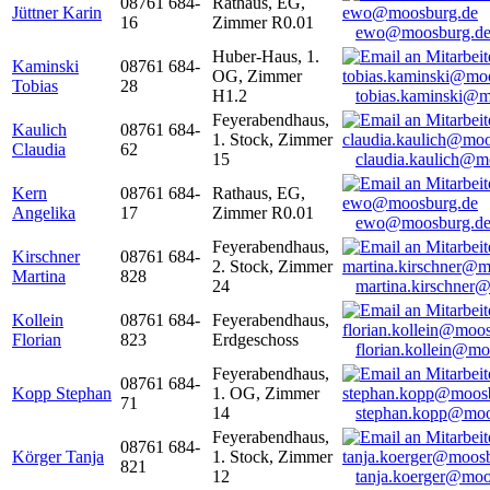
08761 684-
Rathaus, EG,
Jüttner Karin
16
Zimmer R0.01
ewo@moosburg.d
Huber-Haus, 1.
Kaminski
08761 684-
OG, Zimmer
Tobias
28
H1.2
tobias.kaminski@m
Feyerabendhaus,
Kaulich
08761 684-
1. Stock, Zimmer
Claudia
62
15
claudia.kaulich@m
Kern
08761 684-
Rathaus, EG,
Angelika
17
Zimmer R0.01
ewo@moosburg.d
Feyerabendhaus,
Kirschner
08761 684-
2. Stock, Zimmer
Martina
828
24
martina.kirschner
Kollein
08761 684-
Feyerabendhaus,
Florian
823
Erdgeschoss
florian.kollein@m
Feyerabendhaus,
08761 684-
Kopp Stephan
1. OG, Zimmer
71
14
stephan.kopp@moo
Feyerabendhaus,
08761 684-
Körger Tanja
1. Stock, Zimmer
821
12
tanja.koerger@moo