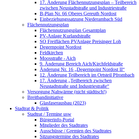
17. Änderung Flächennutzungsplan – Teilbereich
zwischen Neustadtstraße und Industriestraße
B-Plan Nr. 66 Oberes Gereuth Nordost
Einbeziehungssatzung Niederambach Süd
Flächennutzungsplan
Flächennutzungsplan Gesamtplan
PV-Anlage Kurlandstraße
SO Freiflächen PV­Anlage Preisinger Loh
Degernpoint Nordost
Feldkirchen
Moosstraße - Aich
9. Änderung Bereich Aich/Kirchfeldstraße
Änderung Nr. 16 „Degernpoint Nordost II“
12. Änderung Teilbereich im Ortsteil Pfrombach
17. Änderung „Teilbereich zwischen
Neustadtstraße und Industriestraße“
Versorgung Nahwärme (nicht städtisch!)
Breitbandinitiative
Glasfaserausbau (2023)
Stadtrat & Politik
Stadtrat / Termine usw
Bürgerinfo-Portal
Mitglieder des Stadtrates
Ausschüsse / Gremien des Stadtrates
Sitzungstermine des Stadtrates