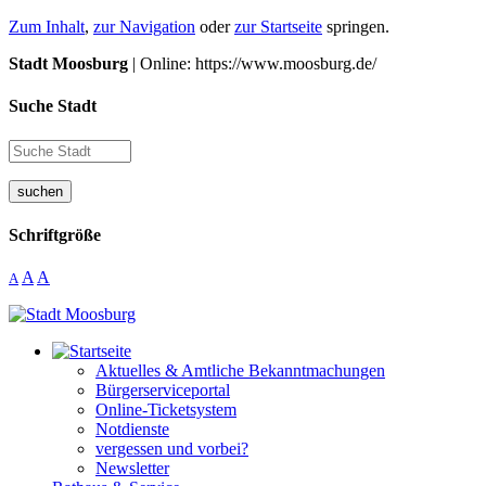
Zum Inhalt
,
zur Navigation
oder
zur Startseite
springen.
Stadt Moosburg
| Online: https://www.moosburg.de/
Suche Stadt
suchen
Schriftgröße
A
A
A
Aktuelles & Amtliche Bekanntmachungen
Bürgerserviceportal
Online-Ticketsystem
Notdienste
vergessen und vorbei?
Newsletter