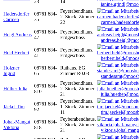
23
14
janine.grindl@moo
Feyerabendhaus,
Hadersdorfer
08761 684-
2. Stock, Zimmer
Carmen
35
22
carmen.hadersdor
08761 684-
Feyerabendhaus,
Heigl Andreas
47
Erdgeschoss
andreas.heigl@moo
08761 684-
Feyerabendhaus,
Held Herbert
41
Erdgeschoss
herbert.held@moos
Holzner
08761 684-
Rathaus, EG,
Ingrid
65
Zimmer R0.03
standesamt@moosb
Feyerabendhaus,
08761 684-
Hüther Julia
2. Stock, Zimmer
810
21
julia.huether@moo
Feyerabendhaus,
08761 684-
Jäckel Tim
1. Stock, Zimmer
92
11
tim.jaeckel@moosb
Feyberabendhaus,
Johal-Mangat
08761 684-
2. Stock, Zimmer
Viktoria
818
21
viktoria.johal-ma