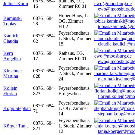
08761 684-
Rathaus, EG,
Jüttner Karin
16
Zimmer R0.01
ewo@moosburg.d
Huber-Haus, 1.
Kaminski
08761 684-
OG, Zimmer
Tobias
28
H1.2
tobias.kaminski@m
Feyerabendhaus,
Kaulich
08761 684-
1. Stock, Zimmer
Claudia
62
15
claudia.kaulich@m
Kern
08761 684-
Rathaus, EG,
Angelika
17
Zimmer R0.01
ewo@moosburg.d
Feyerabendhaus,
Kirschner
08761 684-
2. Stock, Zimmer
Martina
828
24
martina.kirschner
Kollein
08761 684-
Feyerabendhaus,
Florian
823
Erdgeschoss
florian.kollein@m
Feyerabendhaus,
08761 684-
Kopp Stephan
1. OG, Zimmer
71
14
stephan.kopp@moo
Feyerabendhaus,
08761 684-
Körger Tanja
1. Stock, Zimmer
821
12
tanja.koerger@moo