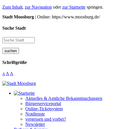
Zum Inhalt
,
zur Navigation
oder
zur Startseite
springen.
Stadt Moosburg
| Online: https://www.moosburg.de/
Suche Stadt
suchen
Schriftgröße
A
A
A
Aktuelles & Amtliche Bekanntmachungen
Bürgerserviceportal
Online-Ticketsystem
Notdienste
vergessen und vorbei?
Newsletter