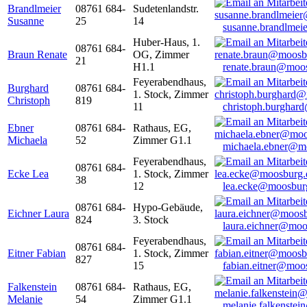
Brandlmeier
08761 684-
Sudetenlandstr.
Susanne
25
14
susanne.brandlme
Huber-Haus, 1.
08761 684-
Braun Renate
OG, Zimmer
21
H1.1
renate.braun@moo
Feyerabendhaus,
Burghard
08761 684-
1. Stock, Zimmer
Christoph
819
11
christoph.burghar
Ebner
08761 684-
Rathaus, EG,
Michaela
52
Zimmer G1.1
michaela.ebner@m
Feyerabendhaus,
08761 684-
Ecke Lea
1. Stock, Zimmer
38
12
lea.ecke@moosbur
08761 684-
Hypo-Gebäude,
Eichner Laura
824
3. Stock
laura.eichner@moo
Feyerabendhaus,
08761 684-
Eitner Fabian
1. Stock, Zimmer
827
15
fabian.eitner@moo
Falkenstein
08761 684-
Rathaus, EG,
Melanie
54
Zimmer G1.1
melanie.falkenste