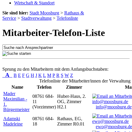
Wirtschaft & Standort
Sie sind hier:
Stadt Moosburg
>
Rathaus &
Service
>
Stadtverwaltung
>
Telefonliste
Mitarbeiter-Telefon-Liste
Sprung zu den Mitarbeitern mit dem Anfangsbuchstaben:
A
B
E
F
G
H
J
K
L
M
P
R
S
W
Z
Telefonliste der Mitarbeiter/innen der Verwaltung
Name
Telefon
Zimmer
Mai
Mader
08761 684-
Huber-Haus, 2.
Maximilian -
11
OG, Zimmer
1.
(Vorzimmer)
H2.1
info@moosburg.de
Bürgermeister
Adamski
08761 684-
Rathaus, EG,
Madeleine
18
Zimmer R0.01
ewo@moosburg.d