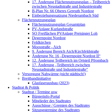
17. Änderung Flächennutzungsplan – Teilbereich
zwischen Neustadtstraße und Industriestraße
B-Plan Nr. 66 Oberes Gereuth Nordost
Einbeziehungssatzung Niederambach Süd
Flächennutzungsplan
Flächennutzungsplan Gesamtplan
PV-Anlage Kurlandstraße
SO Freiflächen PV­Anlage Preisinger Loh
Degernpoint Nordost
Feldkirchen
Moosstraße - Aich
9. Änderung Bereich Aich/Kirchfeldstraße
Änderung Nr. 16 „Degernpoint Nordost II“
12. Änderung Teilbereich im Ortsteil Pfrombach
17. Änderung „Teilbereich zwischen
Neustadtstraße und Industriestraße“
Versorgung Nahwärme (nicht städtisch!)
Breitbandinitiative
Glasfaserausbau (2023)
Stadtrat & Politik
Stadtrat / Termine usw
Bürgerinfo-Portal
Mitglieder des Stadtrates
Ausschüsse / Gremien des Stadtrates
Sitzungstermine des Stadtrates