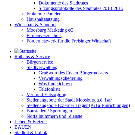
Dokumente des Stadtrates
Sitzungsprotokolle des Stadtrates 2013-2015
Fraktion / Parteien
Haushaltssatzung
Wirtschaft & Standort
Moosburg Marketing eG
Firmenverzeichnis
Fördernetzwerk für die Freisinger Wirtschaft
Rathaus & Service
Bürgerservice
Stadtverwaltung
Grußwort des Ersten Bürgermeisters
Verwaltungsgliederung
Was finde ich wo
Telefonliste
Ver- und Entsorgung
Stellenangebote der Stadt Moosburg a.d. Isar
Stellenangebote Externer Träger (KiTa-Einrichtungen)
Baustellen / Sperrungen
Notfallnummern und -dienste
Leben & Freizeit
BAUEN
Stadtrat & Politik