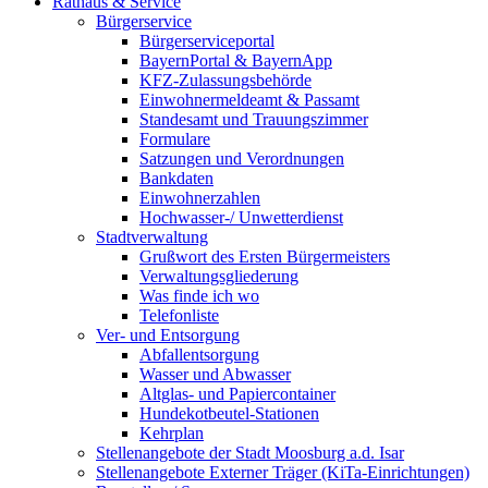
Rathaus & Service
Bürgerservice
Bürgerserviceportal
BayernPortal & BayernApp
KFZ-Zulassungsbehörde
Einwohnermeldeamt & Passamt
Standesamt und Trauungszimmer
Formulare
Satzungen und Verordnungen
Bankdaten
Einwohnerzahlen
Hochwasser-/ Unwetterdienst
Stadtverwaltung
Grußwort des Ersten Bürgermeisters
Verwaltungsgliederung
Was finde ich wo
Telefonliste
Ver- und Entsorgung
Abfallentsorgung
Wasser und Abwasser
Altglas- und Papiercontainer
Hundekotbeutel-Stationen
Kehrplan
Stellenangebote der Stadt Moosburg a.d. Isar
Stellenangebote Externer Träger (KiTa-Einrichtungen)