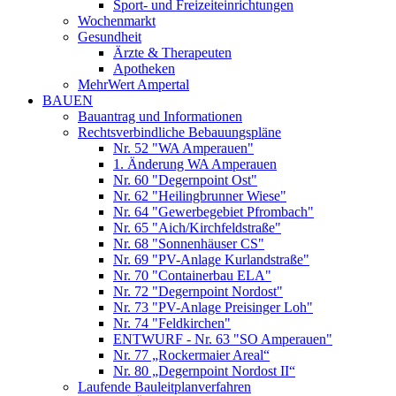
Sport- und Freizeiteinrichtungen
Wochenmarkt
Gesundheit
Ärzte & Therapeuten
Apotheken
MehrWert Ampertal
BAUEN
Bauantrag und Informationen
Rechtsverbindliche Bebauungspläne
Nr. 52 "WA Amperauen"
1. Änderung WA Amperauen
Nr. 60 "Degernpoint Ost"
Nr. 62 "Heilingbrunner Wiese"
Nr. 64 "Gewerbegebiet Pfrombach"
Nr. 65 "Aich/Kirchfeldstraße"
Nr. 68 "Sonnenhäuser CS"
Nr. 69 "PV-Anlage Kurlandstraße"
Nr. 70 "Containerbau ELA"
Nr. 72 "Degernpoint Nordost"
Nr. 73 "PV-Anlage Preisinger Loh"
Nr. 74 "Feldkirchen"
ENTWURF - Nr. 63 "SO Amperauen"
Nr. 77 „Rockermaier Areal“
Nr. 80 „Degernpoint Nordost II“
Laufende Bauleitplanverfahren