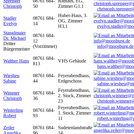
Sprenger
08761 684-
Rathaus, EG,
Christoph
50
Zimmer G1.1
christoph.sprenge
Huber-Haus, 3.
Stadler
08761 684-
OG, Zimmer
Evelyn
14
H3.1
evelyn.stadler@mo
Stanglmaier
08761 684-
Dr. Michael
12
Dritter
(Vorzimmer)
info@moosburg.de
Bürgermeister
08761 684-
Walther Hans
VHS Gebäude
813
hans.walther@moo
Wiesheu
08761 684-
Feyerabendhaus,
Sabine
44
Erdgeschoss
sabine.wiesheu@m
Feyerabendhaus,
Wimmer
08761 684-
2. Stock, Zimmer
Christoph
36
23
christoph.wimmer
Feyerabendhaus,
Winterling
08761 684-
1. Stock, Zimmer
Robert
93
11
robert.winterling
Zeiler
08761 684-
Sudetenlandstraße
Angelika
96
14