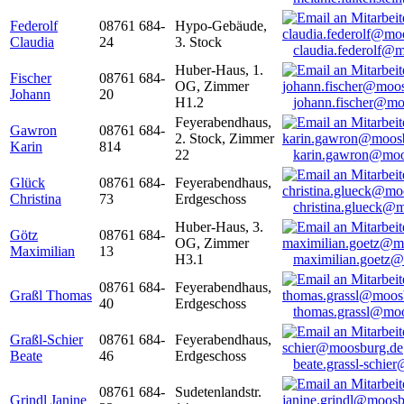
Federolf
08761 684-
Hypo-Gebäude,
Claudia
24
3. Stock
claudia.federolf@
Huber-Haus, 1.
Fischer
08761 684-
OG, Zimmer
Johann
20
H1.2
johann.fischer@mo
Feyerabendhaus,
Gawron
08761 684-
2. Stock, Zimmer
Karin
814
22
karin.gawron@moo
Glück
08761 684-
Feyerabendhaus,
Christina
73
Erdgeschoss
christina.glueck@
Huber-Haus, 3.
Götz
08761 684-
OG, Zimmer
Maximilian
13
H3.1
maximilian.goetz
08761 684-
Feyerabendhaus,
Graßl Thomas
40
Erdgeschoss
thomas.grassl@mo
Graßl-Schier
08761 684-
Feyerabendhaus,
Beate
46
Erdgeschoss
beate.grassl-schi
08761 684-
Sudetenlandstr.
Grindl Janine