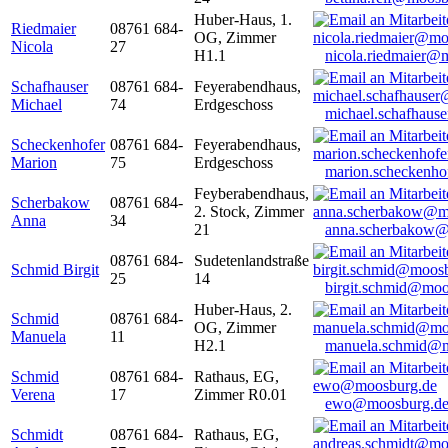
Huber-Haus, 1.
Riedmaier
08761 684-
OG, Zimmer
Nicola
27
H1.1
nicola.riedmaier@
Schafhauser
08761 684-
Feyerabendhaus,
Michael
74
Erdgeschoss
michael.schafhaus
Scheckenhofer
08761 684-
Feyerabendhaus,
Marion
75
Erdgeschoss
marion.scheckenh
Feyberabendhaus,
Scherbakow
08761 684-
2. Stock, Zimmer
Anna
34
21
anna.scherbakow@
08761 684-
Sudetenlandstraße
Schmid Birgit
25
14
birgit.schmid@moo
Huber-Haus, 2.
Schmid
08761 684-
OG, Zimmer
Manuela
11
H2.1
manuela.schmid@m
Schmid
08761 684-
Rathaus, EG,
Verena
17
Zimmer R0.01
ewo@moosburg.d
Schmidt
08761 684-
Rathaus, EG,