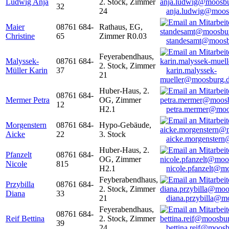
Ludwig Anja
2. Stock, Zimmer
32
24
anja.ludwig@moos
Maier
08761 684-
Rathaus, EG,
Christine
65
Zimmer R0.03
standesamt@moosb
Feyerabendhaus,
Malyssek-
08761 684-
2. Stock, Zimmer
Müller Karin
37
karin.malyssek-
21
mueller@moosburg.
Huber-Haus, 2.
08761 684-
Mermer Petra
OG, Zimmer
12
H2.1
petra.mermer@moo
Morgenstern
08761 684-
Hypo-Gebäude,
Aicke
22
3. Stock
aicke.morgenster
Huber-Haus, 2.
Pfanzelt
08761 684-
OG, Zimmer
Nicole
815
H2.1
nicole.pfanzelt@m
Feyberabendhaus,
Przybilla
08761 684-
2. Stock, Zimmer
Diana
33
21
diana.przybilla@m
Feyerabendhaus,
08761 684-
Reif Bettina
2. Stock, Zimmer
39
24
bettina.reif@moosb