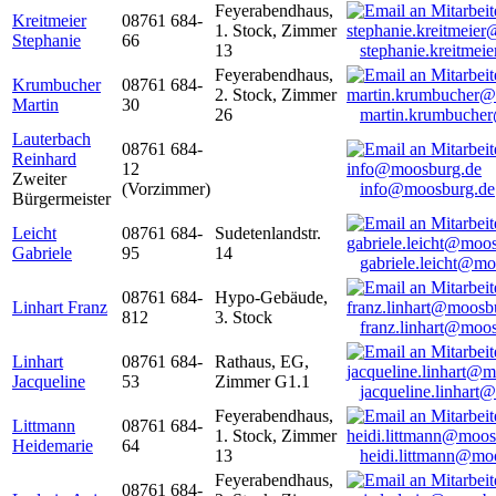
Feyerabendhaus,
Kreitmeier
08761 684-
1. Stock, Zimmer
Stephanie
66
13
stephanie.kreitme
Feyerabendhaus,
Krumbucher
08761 684-
2. Stock, Zimmer
Martin
30
26
martin.krumbuche
Lauterbach
08761 684-
Reinhard
12
Zweiter
(Vorzimmer)
info@moosburg.de
Bürgermeister
Leicht
08761 684-
Sudetenlandstr.
Gabriele
95
14
gabriele.leicht@m
08761 684-
Hypo-Gebäude,
Linhart Franz
812
3. Stock
franz.linhart@moo
Linhart
08761 684-
Rathaus, EG,
Jacqueline
53
Zimmer G1.1
jacqueline.linhart
Feyerabendhaus,
Littmann
08761 684-
1. Stock, Zimmer
Heidemarie
64
13
heidi.littmann@mo
Feyerabendhaus,
08761 684-