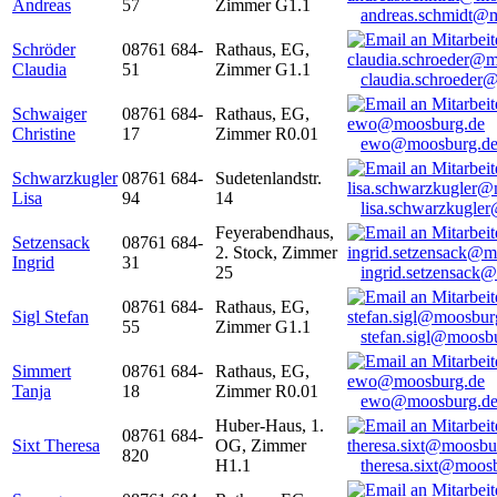
Andreas
57
Zimmer G1.1
andreas.schmidt@
Schröder
08761 684-
Rathaus, EG,
Claudia
51
Zimmer G1.1
claudia.schroeder
Schwaiger
08761 684-
Rathaus, EG,
Christine
17
Zimmer R0.01
ewo@moosburg.d
Schwarzkugler
08761 684-
Sudetenlandstr.
Lisa
94
14
lisa.schwarzkugle
Feyerabendhaus,
Setzensack
08761 684-
2. Stock, Zimmer
Ingrid
31
25
ingrid.setzensack
08761 684-
Rathaus, EG,
Sigl Stefan
55
Zimmer G1.1
stefan.sigl@moosb
Simmert
08761 684-
Rathaus, EG,
Tanja
18
Zimmer R0.01
ewo@moosburg.d
Huber-Haus, 1.
08761 684-
Sixt Theresa
OG, Zimmer
820
H1.1
theresa.sixt@moos