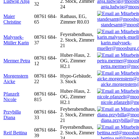
Ludwig Anja
2. Stock, Zimmer
32
24
anja.ludwig@moos
Maier
08761 684-
Rathaus, EG,
Christine
65
Zimmer R0.03
standesamt@moosb
Feyerabendhaus,
Malyssek-
08761 684-
2. Stock, Zimmer
Müller Karin
37
karin.malyssek-
21
mueller@moosburg.
Huber-Haus, 2.
08761 684-
Mermer Petra
OG, Zimmer
12
H2.1
petra.mermer@moo
Morgenstern
08761 684-
Hypo-Gebäude,
Aicke
22
3. Stock
aicke.morgenster
Huber-Haus, 2.
Pfanzelt
08761 684-
OG, Zimmer
Nicole
815
H2.1
nicole.pfanzelt@m
Feyberabendhaus,
Przybilla
08761 684-
2. Stock, Zimmer
Diana
33
21
diana.przybilla@m
Feyerabendhaus,
08761 684-
Reif Bettina
2. Stock, Zimmer
39
24
bettina.reif@moosb