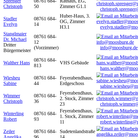
Sprenger
08761 684-
Rathaus, EG,
Christoph
50
Zimmer G1.1
christoph.sprenge
Huber-Haus, 3.
Stadler
08761 684-
OG, Zimmer
Evelyn
14
H3.1
evelyn.stadler@mo
Stanglmaier
08761 684-
Dr. Michael
12
Dritter
(Vorzimmer)
info@moosburg.de
Bürgermeister
08761 684-
Walther Hans
VHS Gebäude
813
hans.walther@moo
Wiesheu
08761 684-
Feyerabendhaus,
Sabine
44
Erdgeschoss
sabine.wiesheu@m
Feyerabendhaus,
Wimmer
08761 684-
2. Stock, Zimmer
Christoph
36
23
christoph.wimmer
Feyerabendhaus,
Winterling
08761 684-
1. Stock, Zimmer
Robert
93
11
robert.winterling
Zeiler
08761 684-
Sudetenlandstraße
Angelika
96
14