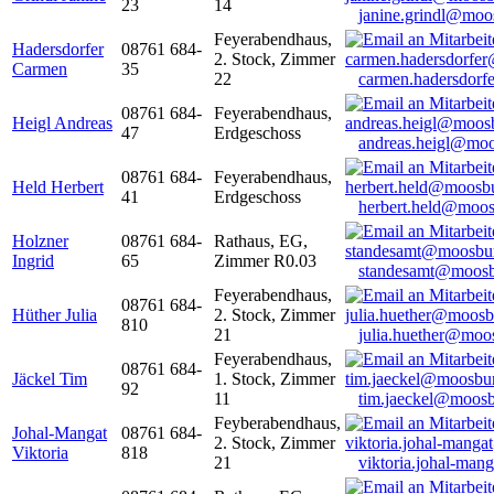
23
14
janine.grindl@moo
Feyerabendhaus,
Hadersdorfer
08761 684-
2. Stock, Zimmer
Carmen
35
22
carmen.hadersdor
08761 684-
Feyerabendhaus,
Heigl Andreas
47
Erdgeschoss
andreas.heigl@moo
08761 684-
Feyerabendhaus,
Held Herbert
41
Erdgeschoss
herbert.held@moos
Holzner
08761 684-
Rathaus, EG,
Ingrid
65
Zimmer R0.03
standesamt@moosb
Feyerabendhaus,
08761 684-
Hüther Julia
2. Stock, Zimmer
810
21
julia.huether@moo
Feyerabendhaus,
08761 684-
Jäckel Tim
1. Stock, Zimmer
92
11
tim.jaeckel@moosb
Feyberabendhaus,
Johal-Mangat
08761 684-
2. Stock, Zimmer
Viktoria
818
21
viktoria.johal-ma