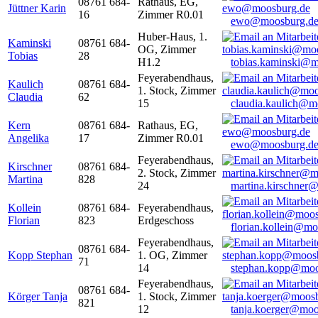
08761 684-
Rathaus, EG,
Jüttner Karin
16
Zimmer R0.01
ewo@moosburg.d
Huber-Haus, 1.
Kaminski
08761 684-
OG, Zimmer
Tobias
28
H1.2
tobias.kaminski@m
Feyerabendhaus,
Kaulich
08761 684-
1. Stock, Zimmer
Claudia
62
15
claudia.kaulich@m
Kern
08761 684-
Rathaus, EG,
Angelika
17
Zimmer R0.01
ewo@moosburg.d
Feyerabendhaus,
Kirschner
08761 684-
2. Stock, Zimmer
Martina
828
24
martina.kirschner
Kollein
08761 684-
Feyerabendhaus,
Florian
823
Erdgeschoss
florian.kollein@m
Feyerabendhaus,
08761 684-
Kopp Stephan
1. OG, Zimmer
71
14
stephan.kopp@moo
Feyerabendhaus,
08761 684-
Körger Tanja
1. Stock, Zimmer
821
12
tanja.koerger@moo