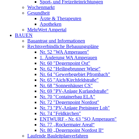
Sport- und Freizeiteinrichtungen
Wochenmarkt
Gesundheit
Ärzte & Therapeuten
Apotheken
MehrWert Ampertal
BAUEN
Bauantrag und Informationen
Rechtsverbindliche Bebauungspläne
Nr. 52 "WA Amperauen"
1. Änderung WA Amperauen
Nr. 60 "Degernpoint Ost"
Nr. 62 "Heilingbrunner Wiese"
Nr. 64 "Gewerbegebiet Pfrombach"
Nr. 65 "Aich/Kirchfeldstraße"
Nr. 68 "Sonnenhäuser CS"
Nr. 69 "PV-Anlage Kurlandstraße"
Nr. 70 "Containerbau ELA"
Nr. 72 "Degernpoint Nordost"
Nr. 73 "PV-Anlage Preisinger Loh"
Nr. 74 "Feldkirchen"
ENTWURF - Nr. 63 "SO Amperauen"
Nr. 77 „Rockermaier Areal“
Nr. 80 „Degernpoint Nordost II“
Laufende Bauleitplanverfahren