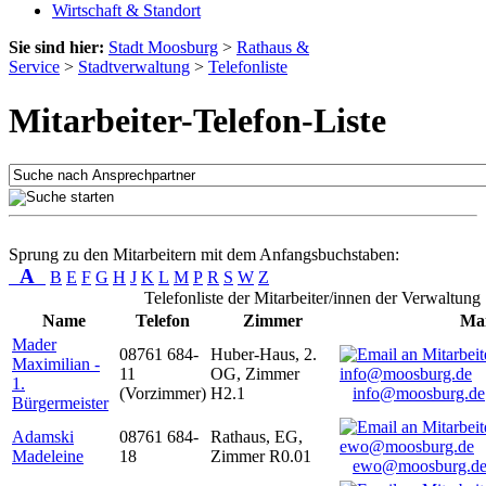
Wirtschaft & Standort
Sie sind hier:
Stadt Moosburg
>
Rathaus &
Service
>
Stadtverwaltung
>
Telefonliste
Mitarbeiter-Telefon-Liste
Sprung zu den Mitarbeitern mit dem Anfangsbuchstaben:
A
B
E
F
G
H
J
K
L
M
P
R
S
W
Z
Telefonliste der Mitarbeiter/innen der Verwaltung
Name
Telefon
Zimmer
Mai
Mader
08761 684-
Huber-Haus, 2.
Maximilian -
11
OG, Zimmer
1.
(Vorzimmer)
H2.1
info@moosburg.de
Bürgermeister
Adamski
08761 684-
Rathaus, EG,
Madeleine
18
Zimmer R0.01
ewo@moosburg.d