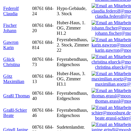
Federolf
08761 684-
Hypo-Gebäude,
Claudia
24
3. Stock
claudia.federolf@
Huber-Haus, 1.
Fischer
08761 684-
OG, Zimmer
Johann
20
H1.2
johann.fischer@mo
Feyerabendhaus,
Gawron
08761 684-
2. Stock, Zimmer
Karin
814
22
karin.gawron@moo
Glück
08761 684-
Feyerabendhaus,
Christina
73
Erdgeschoss
christina.glueck@
Huber-Haus, 3.
Götz
08761 684-
OG, Zimmer
Maximilian
13
H3.1
maximilian.goetz
08761 684-
Feyerabendhaus,
Graßl Thomas
40
Erdgeschoss
thomas.grassl@mo
Graßl-Schier
08761 684-
Feyerabendhaus,
Beate
46
Erdgeschoss
beate.grassl-schi
08761 684-
Sudetenlandstr.
Grindl Janine