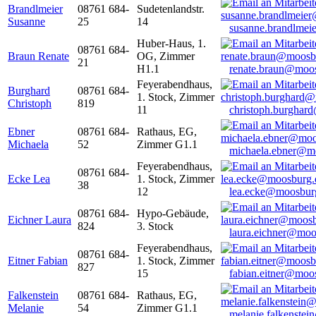
Brandlmeier
08761 684-
Sudetenlandstr.
Susanne
25
14
susanne.brandlme
Huber-Haus, 1.
08761 684-
Braun Renate
OG, Zimmer
21
H1.1
renate.braun@moo
Feyerabendhaus,
Burghard
08761 684-
1. Stock, Zimmer
Christoph
819
11
christoph.burghar
Ebner
08761 684-
Rathaus, EG,
Michaela
52
Zimmer G1.1
michaela.ebner@m
Feyerabendhaus,
08761 684-
Ecke Lea
1. Stock, Zimmer
38
12
lea.ecke@moosbur
08761 684-
Hypo-Gebäude,
Eichner Laura
824
3. Stock
laura.eichner@moo
Feyerabendhaus,
08761 684-
Eitner Fabian
1. Stock, Zimmer
827
15
fabian.eitner@moo
Falkenstein
08761 684-
Rathaus, EG,
Melanie
54
Zimmer G1.1
melanie.falkenste