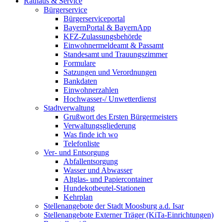
Rathaus & Service
Bürgerservice
Bürgerserviceportal
BayernPortal & BayernApp
KFZ-Zulassungsbehörde
Einwohnermeldeamt & Passamt
Standesamt und Trauungszimmer
Formulare
Satzungen und Verordnungen
Bankdaten
Einwohnerzahlen
Hochwasser-/ Unwetterdienst
Stadtverwaltung
Grußwort des Ersten Bürgermeisters
Verwaltungsgliederung
Was finde ich wo
Telefonliste
Ver- und Entsorgung
Abfallentsorgung
Wasser und Abwasser
Altglas- und Papiercontainer
Hundekotbeutel-Stationen
Kehrplan
Stellenangebote der Stadt Moosburg a.d. Isar
Stellenangebote Externer Träger (KiTa-Einrichtungen)