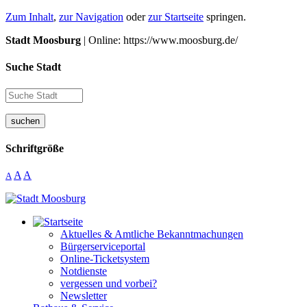
Zum Inhalt
,
zur Navigation
oder
zur Startseite
springen.
Stadt Moosburg
| Online: https://www.moosburg.de/
Suche Stadt
suchen
Schriftgröße
A
A
A
Aktuelles & Amtliche Bekanntmachungen
Bürgerserviceportal
Online-Ticketsystem
Notdienste
vergessen und vorbei?
Newsletter