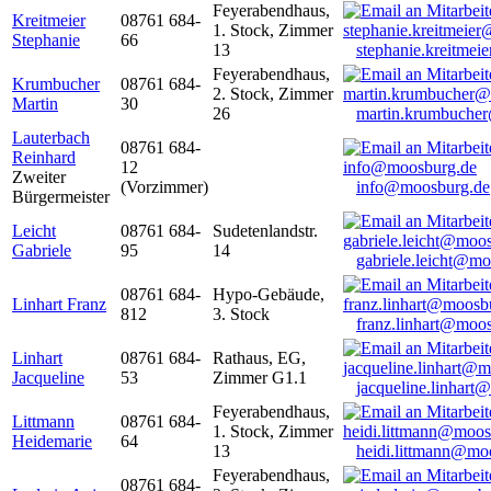
Feyerabendhaus,
Kreitmeier
08761 684-
1. Stock, Zimmer
Stephanie
66
13
stephanie.kreitme
Feyerabendhaus,
Krumbucher
08761 684-
2. Stock, Zimmer
Martin
30
26
martin.krumbuche
Lauterbach
08761 684-
Reinhard
12
Zweiter
(Vorzimmer)
info@moosburg.de
Bürgermeister
Leicht
08761 684-
Sudetenlandstr.
Gabriele
95
14
gabriele.leicht@m
08761 684-
Hypo-Gebäude,
Linhart Franz
812
3. Stock
franz.linhart@moo
Linhart
08761 684-
Rathaus, EG,
Jacqueline
53
Zimmer G1.1
jacqueline.linhart
Feyerabendhaus,
Littmann
08761 684-
1. Stock, Zimmer
Heidemarie
64
13
heidi.littmann@mo
Feyerabendhaus,
08761 684-