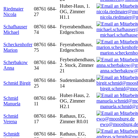
Huber-Haus, 1.
Riedmaier
08761 684-
OG, Zimmer
Nicola
27
H1.1
nicola.riedmaier@
Schafhauser
08761 684-
Feyerabendhaus,
Michael
74
Erdgeschoss
michael.schafhaus
Scheckenhofer
08761 684-
Feyerabendhaus,
Marion
75
Erdgeschoss
marion.scheckenh
Feyberabendhaus,
Scherbakow
08761 684-
2. Stock, Zimmer
Anna
34
21
anna.scherbakow@
08761 684-
Sudetenlandstraße
Schmid Birgit
25
14
birgit.schmid@moo
Huber-Haus, 2.
Schmid
08761 684-
OG, Zimmer
Manuela
11
H2.1
manuela.schmid@m
Schmid
08761 684-
Rathaus, EG,
Verena
17
Zimmer R0.01
ewo@moosburg.d
Schmidt
08761 684-
Rathaus, EG,