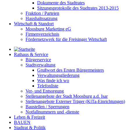
Dokumente des Stadtrates
Sitzungsprotokolle des Stadtrates 2013-2015
Fraktion / Parteien
Haushaltssatzung
Wirtschaft & Standort
Moosburg Marketing eG
Firmenverzeichnis
Fördernetzwerk für die Freisinger Wirtschaft
Rathaus & Service
Bürgerservice
Stadtverwaltung
Grußwort des Ersten Bürgermeisters
Verwaltungsgliederung
Was finde ich wo
Telefonliste
Ver- und Entsorgung
Stellenangebote der Stadt Moosburg a.d. Isar
Stellenangebote Externer Träger (KiTa-Einrichtungen)
Baustellen / Sperrungen
Notfallnummern und -dienste
Leben & Freizeit
BAUEN
Stadtrat & Politik