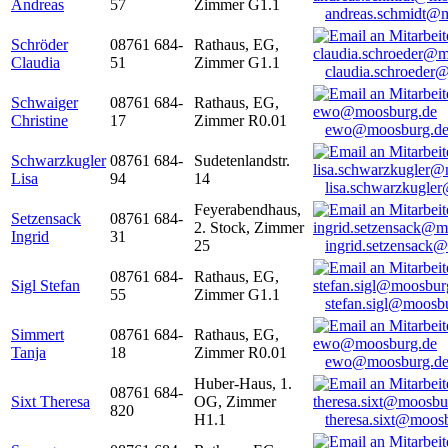
Andreas
57
Zimmer G1.1
andreas.schmidt@
Schröder
08761 684-
Rathaus, EG,
Claudia
51
Zimmer G1.1
claudia.schroeder
Schwaiger
08761 684-
Rathaus, EG,
Christine
17
Zimmer R0.01
ewo@moosburg.d
Schwarzkugler
08761 684-
Sudetenlandstr.
Lisa
94
14
lisa.schwarzkugle
Feyerabendhaus,
Setzensack
08761 684-
2. Stock, Zimmer
Ingrid
31
25
ingrid.setzensack
08761 684-
Rathaus, EG,
Sigl Stefan
55
Zimmer G1.1
stefan.sigl@moosb
Simmert
08761 684-
Rathaus, EG,
Tanja
18
Zimmer R0.01
ewo@moosburg.d
Huber-Haus, 1.
08761 684-
Sixt Theresa
OG, Zimmer
820
H1.1
theresa.sixt@moos