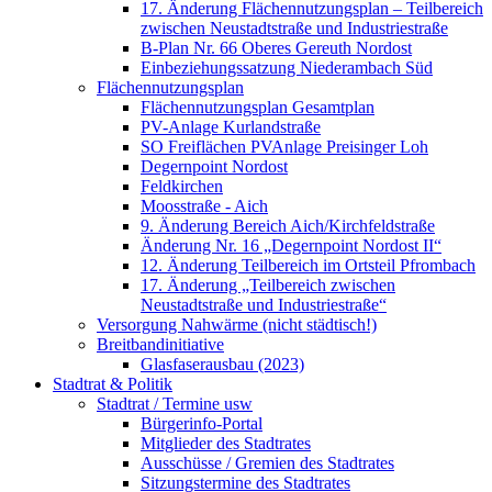
17. Änderung Flächennutzungsplan – Teilbereich
zwischen Neustadtstraße und Industriestraße
B-Plan Nr. 66 Oberes Gereuth Nordost
Einbeziehungssatzung Niederambach Süd
Flächennutzungsplan
Flächennutzungsplan Gesamtplan
PV-Anlage Kurlandstraße
SO Freiflächen PV­Anlage Preisinger Loh
Degernpoint Nordost
Feldkirchen
Moosstraße - Aich
9. Änderung Bereich Aich/Kirchfeldstraße
Änderung Nr. 16 „Degernpoint Nordost II“
12. Änderung Teilbereich im Ortsteil Pfrombach
17. Änderung „Teilbereich zwischen
Neustadtstraße und Industriestraße“
Versorgung Nahwärme (nicht städtisch!)
Breitbandinitiative
Glasfaserausbau (2023)
Stadtrat & Politik
Stadtrat / Termine usw
Bürgerinfo-Portal
Mitglieder des Stadtrates
Ausschüsse / Gremien des Stadtrates
Sitzungstermine des Stadtrates