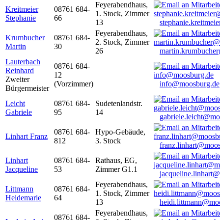
Feyerabendhaus,
Kreitmeier
08761 684-
1. Stock, Zimmer
Stephanie
66
13
stephanie.kreitme
Feyerabendhaus,
Krumbucher
08761 684-
2. Stock, Zimmer
Martin
30
26
martin.krumbuche
Lauterbach
08761 684-
Reinhard
12
Zweiter
(Vorzimmer)
info@moosburg.de
Bürgermeister
Leicht
08761 684-
Sudetenlandstr.
Gabriele
95
14
gabriele.leicht@m
08761 684-
Hypo-Gebäude,
Linhart Franz
812
3. Stock
franz.linhart@moo
Linhart
08761 684-
Rathaus, EG,
Jacqueline
53
Zimmer G1.1
jacqueline.linhart
Feyerabendhaus,
Littmann
08761 684-
1. Stock, Zimmer
Heidemarie
64
13
heidi.littmann@mo
Feyerabendhaus,
08761 684-