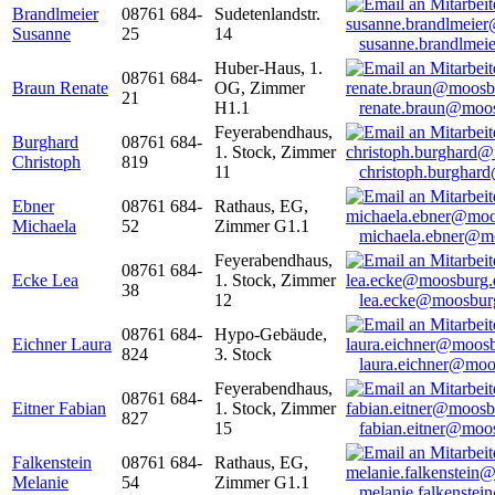
Brandlmeier
08761 684-
Sudetenlandstr.
Susanne
25
14
susanne.brandlme
Huber-Haus, 1.
08761 684-
Braun Renate
OG, Zimmer
21
H1.1
renate.braun@moo
Feyerabendhaus,
Burghard
08761 684-
1. Stock, Zimmer
Christoph
819
11
christoph.burghar
Ebner
08761 684-
Rathaus, EG,
Michaela
52
Zimmer G1.1
michaela.ebner@m
Feyerabendhaus,
08761 684-
Ecke Lea
1. Stock, Zimmer
38
12
lea.ecke@moosbur
08761 684-
Hypo-Gebäude,
Eichner Laura
824
3. Stock
laura.eichner@moo
Feyerabendhaus,
08761 684-
Eitner Fabian
1. Stock, Zimmer
827
15
fabian.eitner@moo
Falkenstein
08761 684-
Rathaus, EG,
Melanie
54
Zimmer G1.1
melanie.falkenste