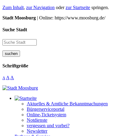
Zum Inhalt
,
zur Navigation
oder
zur Startseite
springen.
Stadt Moosburg
| Online: https://www.moosburg.de/
Suche Stadt
suchen
Schriftgröße
A
A
A
Aktuelles & Amtliche Bekanntmachungen
Bürgerserviceportal
Online-Ticketsystem
Notdienste
vergessen und vorbei?
Newsletter