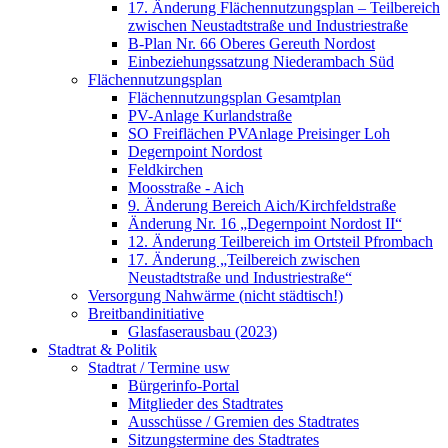
17. Änderung Flächennutzungsplan – Teilbereich
zwischen Neustadtstraße und Industriestraße
B-Plan Nr. 66 Oberes Gereuth Nordost
Einbeziehungssatzung Niederambach Süd
Flächennutzungsplan
Flächennutzungsplan Gesamtplan
PV-Anlage Kurlandstraße
SO Freiflächen PV­Anlage Preisinger Loh
Degernpoint Nordost
Feldkirchen
Moosstraße - Aich
9. Änderung Bereich Aich/Kirchfeldstraße
Änderung Nr. 16 „Degernpoint Nordost II“
12. Änderung Teilbereich im Ortsteil Pfrombach
17. Änderung „Teilbereich zwischen
Neustadtstraße und Industriestraße“
Versorgung Nahwärme (nicht städtisch!)
Breitbandinitiative
Glasfaserausbau (2023)
Stadtrat & Politik
Stadtrat / Termine usw
Bürgerinfo-Portal
Mitglieder des Stadtrates
Ausschüsse / Gremien des Stadtrates
Sitzungstermine des Stadtrates