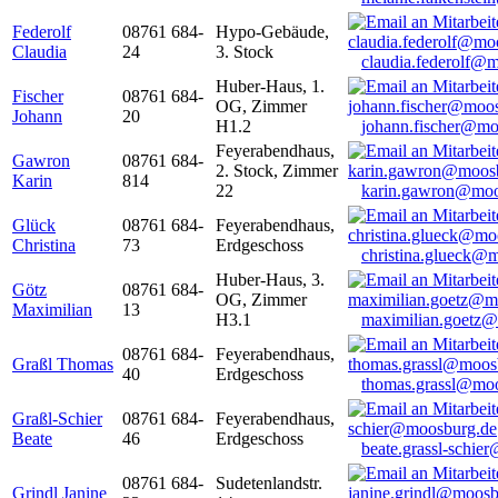
Federolf
08761 684-
Hypo-Gebäude,
Claudia
24
3. Stock
claudia.federolf@
Huber-Haus, 1.
Fischer
08761 684-
OG, Zimmer
Johann
20
H1.2
johann.fischer@mo
Feyerabendhaus,
Gawron
08761 684-
2. Stock, Zimmer
Karin
814
22
karin.gawron@moo
Glück
08761 684-
Feyerabendhaus,
Christina
73
Erdgeschoss
christina.glueck@
Huber-Haus, 3.
Götz
08761 684-
OG, Zimmer
Maximilian
13
H3.1
maximilian.goetz
08761 684-
Feyerabendhaus,
Graßl Thomas
40
Erdgeschoss
thomas.grassl@mo
Graßl-Schier
08761 684-
Feyerabendhaus,
Beate
46
Erdgeschoss
beate.grassl-schi
08761 684-
Sudetenlandstr.
Grindl Janine