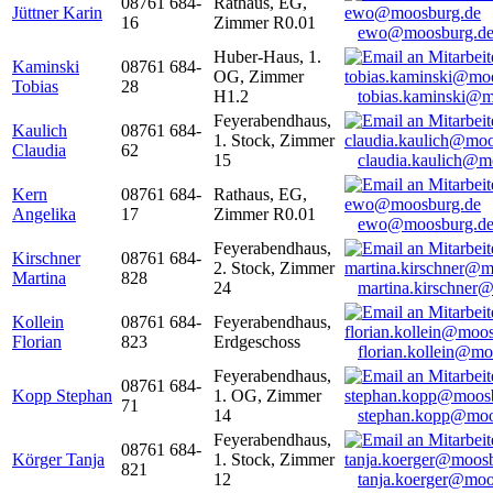
08761 684-
Rathaus, EG,
Jüttner Karin
16
Zimmer R0.01
ewo@moosburg.d
Huber-Haus, 1.
Kaminski
08761 684-
OG, Zimmer
Tobias
28
H1.2
tobias.kaminski@m
Feyerabendhaus,
Kaulich
08761 684-
1. Stock, Zimmer
Claudia
62
15
claudia.kaulich@m
Kern
08761 684-
Rathaus, EG,
Angelika
17
Zimmer R0.01
ewo@moosburg.d
Feyerabendhaus,
Kirschner
08761 684-
2. Stock, Zimmer
Martina
828
24
martina.kirschner
Kollein
08761 684-
Feyerabendhaus,
Florian
823
Erdgeschoss
florian.kollein@m
Feyerabendhaus,
08761 684-
Kopp Stephan
1. OG, Zimmer
71
14
stephan.kopp@moo
Feyerabendhaus,
08761 684-
Körger Tanja
1. Stock, Zimmer
821
12
tanja.koerger@moo