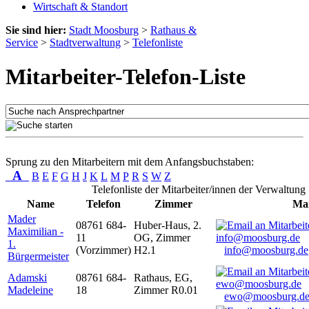
Wirtschaft & Standort
Sie sind hier:
Stadt Moosburg
>
Rathaus &
Service
>
Stadtverwaltung
>
Telefonliste
Mitarbeiter-Telefon-Liste
Sprung zu den Mitarbeitern mit dem Anfangsbuchstaben:
A
B
E
F
G
H
J
K
L
M
P
R
S
W
Z
Telefonliste der Mitarbeiter/innen der Verwaltung
Name
Telefon
Zimmer
Mai
Mader
08761 684-
Huber-Haus, 2.
Maximilian -
11
OG, Zimmer
1.
(Vorzimmer)
H2.1
info@moosburg.de
Bürgermeister
Adamski
08761 684-
Rathaus, EG,
Madeleine
18
Zimmer R0.01
ewo@moosburg.d