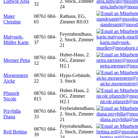
Ludwig Anja
2. Stock, Zimmer
32
24
anja.ludwig@moos
Maier
08761 684-
Rathaus, EG,
Christine
65
Zimmer R0.03
standesamt@moosb
Feyerabendhaus,
Malyssek-
08761 684-
2. Stock, Zimmer
Müller Karin
37
karin.malyssek-
21
mueller@moosburg.
Huber-Haus, 2.
08761 684-
Mermer Petra
OG, Zimmer
12
H2.1
petra.mermer@moo
Morgenstern
08761 684-
Hypo-Gebäude,
Aicke
22
3. Stock
aicke.morgenster
Huber-Haus, 2.
Pfanzelt
08761 684-
OG, Zimmer
Nicole
815
H2.1
nicole.pfanzelt@m
Feyberabendhaus,
Przybilla
08761 684-
2. Stock, Zimmer
Diana
33
21
diana.przybilla@m
Feyerabendhaus,
08761 684-
Reif Bettina
2. Stock, Zimmer
39
24
bettina.reif@moosb