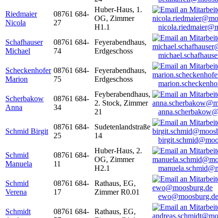
Huber-Haus, 1.
Riedmaier
08761 684-
OG, Zimmer
Nicola
27
H1.1
nicola.riedmaier@
Schafhauser
08761 684-
Feyerabendhaus,
Michael
74
Erdgeschoss
michael.schafhaus
Scheckenhofer
08761 684-
Feyerabendhaus,
Marion
75
Erdgeschoss
marion.scheckenh
Feyberabendhaus,
Scherbakow
08761 684-
2. Stock, Zimmer
Anna
34
21
anna.scherbakow@
08761 684-
Sudetenlandstraße
Schmid Birgit
25
14
birgit.schmid@moo
Huber-Haus, 2.
Schmid
08761 684-
OG, Zimmer
Manuela
11
H2.1
manuela.schmid@m
Schmid
08761 684-
Rathaus, EG,
Verena
17
Zimmer R0.01
ewo@moosburg.d
Schmidt
08761 684-
Rathaus, EG,