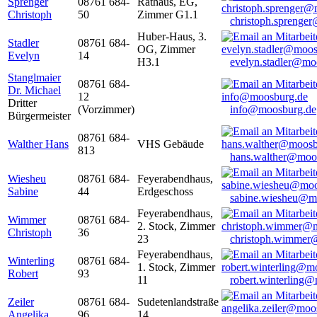
Sprenger
08761 684-
Rathaus, EG,
Christoph
50
Zimmer G1.1
christoph.sprenge
Huber-Haus, 3.
Stadler
08761 684-
OG, Zimmer
Evelyn
14
H3.1
evelyn.stadler@mo
Stanglmaier
08761 684-
Dr. Michael
12
Dritter
(Vorzimmer)
info@moosburg.de
Bürgermeister
08761 684-
Walther Hans
VHS Gebäude
813
hans.walther@moo
Wiesheu
08761 684-
Feyerabendhaus,
Sabine
44
Erdgeschoss
sabine.wiesheu@m
Feyerabendhaus,
Wimmer
08761 684-
2. Stock, Zimmer
Christoph
36
23
christoph.wimmer
Feyerabendhaus,
Winterling
08761 684-
1. Stock, Zimmer
Robert
93
11
robert.winterling
Zeiler
08761 684-
Sudetenlandstraße
Angelika
96
14