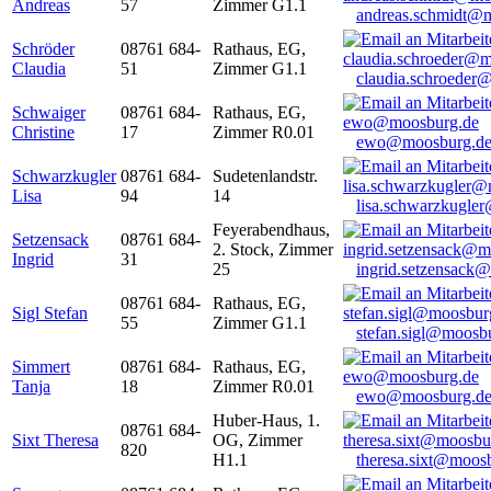
Andreas
57
Zimmer G1.1
andreas.schmidt@
Schröder
08761 684-
Rathaus, EG,
Claudia
51
Zimmer G1.1
claudia.schroeder
Schwaiger
08761 684-
Rathaus, EG,
Christine
17
Zimmer R0.01
ewo@moosburg.d
Schwarzkugler
08761 684-
Sudetenlandstr.
Lisa
94
14
lisa.schwarzkugle
Feyerabendhaus,
Setzensack
08761 684-
2. Stock, Zimmer
Ingrid
31
25
ingrid.setzensack
08761 684-
Rathaus, EG,
Sigl Stefan
55
Zimmer G1.1
stefan.sigl@moosb
Simmert
08761 684-
Rathaus, EG,
Tanja
18
Zimmer R0.01
ewo@moosburg.d
Huber-Haus, 1.
08761 684-
Sixt Theresa
OG, Zimmer
820
H1.1
theresa.sixt@moos