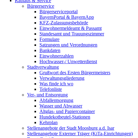
Rathaus & Service
Bürgerservice
Bürgerserviceportal
BayernPortal & BayernApp
KFZ-Zulassungsbehörde
Einwohnermeldeamt & Passamt
Standesamt und Trauungszimmer
Formulare
Satzungen und Verordnungen
Bankdaten
Einwohnerzahlen
Hochwasser-/ Unwetterdienst
Stadtverwaltung
Grußwort des Ersten Bürgermeisters
Verwaltungsgliederung
Was finde ich wo
Telefonliste
Ver- und Entsorgung
Abfallentsorgung
Wasser und Abwasser
Altglas- und Papiercontainer
Hundekotbeutel-Stationen
Kehrplan
Stellenangebote der Stadt Moosburg a.d. Isar
Stellenangebote Externer Träger (KiTa-Einrichtungen)