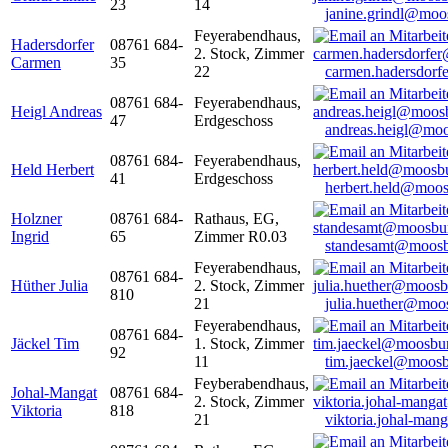
23
14
janine.grindl@moo
Feyerabendhaus,
Hadersdorfer
08761 684-
2. Stock, Zimmer
Carmen
35
22
carmen.hadersdor
08761 684-
Feyerabendhaus,
Heigl Andreas
47
Erdgeschoss
andreas.heigl@moo
08761 684-
Feyerabendhaus,
Held Herbert
41
Erdgeschoss
herbert.held@moos
Holzner
08761 684-
Rathaus, EG,
Ingrid
65
Zimmer R0.03
standesamt@moosb
Feyerabendhaus,
08761 684-
Hüther Julia
2. Stock, Zimmer
810
21
julia.huether@moo
Feyerabendhaus,
08761 684-
Jäckel Tim
1. Stock, Zimmer
92
11
tim.jaeckel@moosb
Feyberabendhaus,
Johal-Mangat
08761 684-
2. Stock, Zimmer
Viktoria
818
21
viktoria.johal-ma