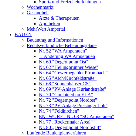
Sport- und Freizeiteinrichtungen
Wochenmarkt
Gesundheit
Ärzte & Therapeuten
Apotheken
MehrWert Ampertal
BAUEN
Bauantrag und Informationen
Rechtsverbindliche Bebauungspläne
Nr. 52 "WA Amperauen"
1. Änderung WA Amperauen
Nr. 60 "Degernpoint Ost"
Nr. 62 "Heilingbrunner Wiese"
Nr. 64 "Gewerbegebiet Pfrombach"
Nr. 65 "Aich/Kirchfeldstraße"
Nr. 68 "Sonnenhäuser CS"
Nr. 69 "PV-Anlage Kurlandstraße"
Nr. 70 "Containerbau ELA"
Nr. 72 "Degernpoint Nordost"
Nr. 73 "PV-Anlage Preisinger Loh"
Nr. 74 "Feldkirchen"
ENTWURF - Nr. 63 "SO Amperauen"
Nr. 77 „Rockermaier Areal“
Nr. 80 „Degernpoint Nordost II“
Laufende Bauleitplanverfahren