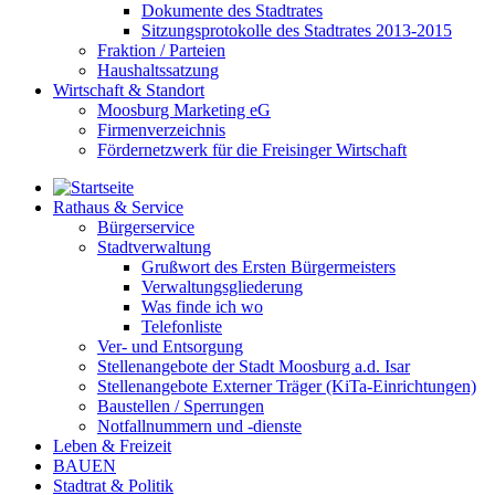
Dokumente des Stadtrates
Sitzungsprotokolle des Stadtrates 2013-2015
Fraktion / Parteien
Haushaltssatzung
Wirtschaft & Standort
Moosburg Marketing eG
Firmenverzeichnis
Fördernetzwerk für die Freisinger Wirtschaft
Rathaus & Service
Bürgerservice
Stadtverwaltung
Grußwort des Ersten Bürgermeisters
Verwaltungsgliederung
Was finde ich wo
Telefonliste
Ver- und Entsorgung
Stellenangebote der Stadt Moosburg a.d. Isar
Stellenangebote Externer Träger (KiTa-Einrichtungen)
Baustellen / Sperrungen
Notfallnummern und -dienste
Leben & Freizeit
BAUEN
Stadtrat & Politik