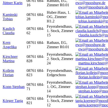
08761 684-
Rathaus, EG,
Jüttner Karin
16
Zimmer R0.01
ewo@moosburg.d
Huber-Haus, 1.
Kaminski
08761 684-
OG, Zimmer
Tobias
28
H1.2
tobias.kaminski@m
Feyerabendhaus,
Kaulich
08761 684-
1. Stock, Zimmer
Claudia
62
15
claudia.kaulich@m
Kern
08761 684-
Rathaus, EG,
Angelika
17
Zimmer R0.01
ewo@moosburg.d
Feyerabendhaus,
Kirschner
08761 684-
2. Stock, Zimmer
Martina
828
24
martina.kirschner
Kollein
08761 684-
Feyerabendhaus,
Florian
823
Erdgeschoss
florian.kollein@m
Feyerabendhaus,
08761 684-
Kopp Stephan
1. OG, Zimmer
71
14
stephan.kopp@moo
Feyerabendhaus,
08761 684-
Körger Tanja
1. Stock, Zimmer
821
12
tanja.koerger@moo