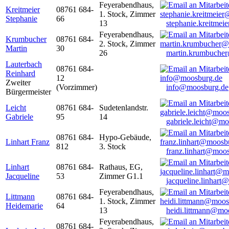
Feyerabendhaus,
Kreitmeier
08761 684-
1. Stock, Zimmer
Stephanie
66
13
stephanie.kreitme
Feyerabendhaus,
Krumbucher
08761 684-
2. Stock, Zimmer
Martin
30
26
martin.krumbuche
Lauterbach
08761 684-
Reinhard
12
Zweiter
(Vorzimmer)
info@moosburg.de
Bürgermeister
Leicht
08761 684-
Sudetenlandstr.
Gabriele
95
14
gabriele.leicht@m
08761 684-
Hypo-Gebäude,
Linhart Franz
812
3. Stock
franz.linhart@moo
Linhart
08761 684-
Rathaus, EG,
Jacqueline
53
Zimmer G1.1
jacqueline.linhart
Feyerabendhaus,
Littmann
08761 684-
1. Stock, Zimmer
Heidemarie
64
13
heidi.littmann@mo
Feyerabendhaus,
08761 684-