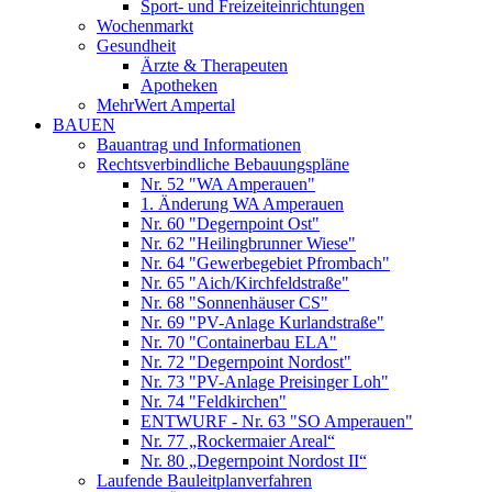
Sport- und Freizeiteinrichtungen
Wochenmarkt
Gesundheit
Ärzte & Therapeuten
Apotheken
MehrWert Ampertal
BAUEN
Bauantrag und Informationen
Rechtsverbindliche Bebauungspläne
Nr. 52 "WA Amperauen"
1. Änderung WA Amperauen
Nr. 60 "Degernpoint Ost"
Nr. 62 "Heilingbrunner Wiese"
Nr. 64 "Gewerbegebiet Pfrombach"
Nr. 65 "Aich/Kirchfeldstraße"
Nr. 68 "Sonnenhäuser CS"
Nr. 69 "PV-Anlage Kurlandstraße"
Nr. 70 "Containerbau ELA"
Nr. 72 "Degernpoint Nordost"
Nr. 73 "PV-Anlage Preisinger Loh"
Nr. 74 "Feldkirchen"
ENTWURF - Nr. 63 "SO Amperauen"
Nr. 77 „Rockermaier Areal“
Nr. 80 „Degernpoint Nordost II“
Laufende Bauleitplanverfahren