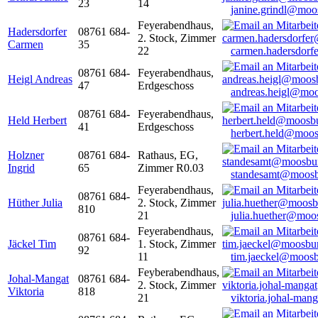
23
14
janine.grindl@moo
Feyerabendhaus,
Hadersdorfer
08761 684-
2. Stock, Zimmer
Carmen
35
22
carmen.hadersdor
08761 684-
Feyerabendhaus,
Heigl Andreas
47
Erdgeschoss
andreas.heigl@moo
08761 684-
Feyerabendhaus,
Held Herbert
41
Erdgeschoss
herbert.held@moos
Holzner
08761 684-
Rathaus, EG,
Ingrid
65
Zimmer R0.03
standesamt@moosb
Feyerabendhaus,
08761 684-
Hüther Julia
2. Stock, Zimmer
810
21
julia.huether@moo
Feyerabendhaus,
08761 684-
Jäckel Tim
1. Stock, Zimmer
92
11
tim.jaeckel@moosb
Feyberabendhaus,
Johal-Mangat
08761 684-
2. Stock, Zimmer
Viktoria
818
21
viktoria.johal-ma