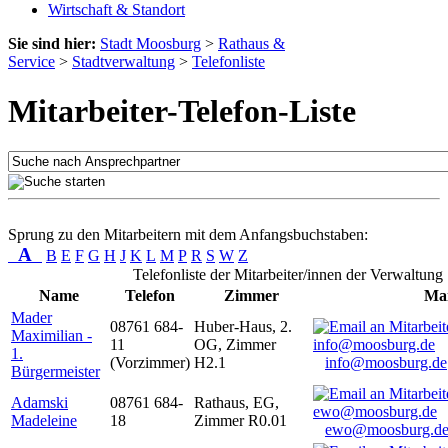
Wirtschaft & Standort
Sie sind hier:
Stadt Moosburg
>
Rathaus &
Service
>
Stadtverwaltung
>
Telefonliste
Mitarbeiter-Telefon-Liste
Sprung zu den Mitarbeitern mit dem Anfangsbuchstaben:
A
B
E
F
G
H
J
K
L
M
P
R
S
W
Z
Telefonliste der Mitarbeiter/innen der Verwaltung
Name
Telefon
Zimmer
Mai
Mader
08761 684-
Huber-Haus, 2.
Maximilian -
11
OG, Zimmer
1.
(Vorzimmer)
H2.1
info@moosburg.de
Bürgermeister
Adamski
08761 684-
Rathaus, EG,
Madeleine
18
Zimmer R0.01
ewo@moosburg.d