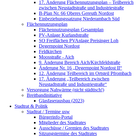
17. Änderung Flächennutzungsplan – Teilbereich
zwischen Neustadtstraße und Industriestraße
B-Plan Nr. 66 Oberes Gereuth Nordost
Einbeziehungssatzung Niederambach Süd
Flächennutzungsplan
Flächennutzungsplan Gesamtplan
PV-Anlage Kurlandstraße
SO Freiflächen PV­Anlage Preisinger Loh
Degernpoint Nordost
Feldkirchen
Moosstraße - Aich
9. Änderung Bereich Aich/Kirchfeldstraße
Änderung Nr. 16 „Degernpoint Nordost II“
12. Änderung Teilbereich im Ortsteil Pfrombach
17. Änderung „Teilbereich zwischen
Neustadtstraße und Industriestraße“
Versorgung Nahwärme (nicht städtisch!)
Breitbandinitiative
Glasfaserausbau (2023)
Stadtrat & Politik
Stadtrat / Termine usw
Bürgerinfo-Portal
Mitglieder des Stadtrates
Ausschüsse / Gremien des Stadtrates
Sitzungstermine des Stadtrates