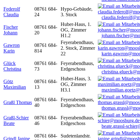
Federolf
08761 684-
Hypo-Gebäude,
Claudia
24
3. Stock
claudia.federolf@
Huber-Haus, 1.
Fischer
08761 684-
OG, Zimmer
Johann
20
H1.2
johann.fischer@mo
Feyerabendhaus,
Gawron
08761 684-
2. Stock, Zimmer
Karin
814
22
karin.gawron@moo
Glück
08761 684-
Feyerabendhaus,
Christina
73
Erdgeschoss
christina.glueck@
Huber-Haus, 3.
Götz
08761 684-
OG, Zimmer
Maximilian
13
H3.1
maximilian.goetz
08761 684-
Feyerabendhaus,
Graßl Thomas
40
Erdgeschoss
thomas.grassl@mo
Graßl-Schier
08761 684-
Feyerabendhaus,
Beate
46
Erdgeschoss
beate.grassl-schi
08761 684-
Sudetenlandstr.
Grindl Janine