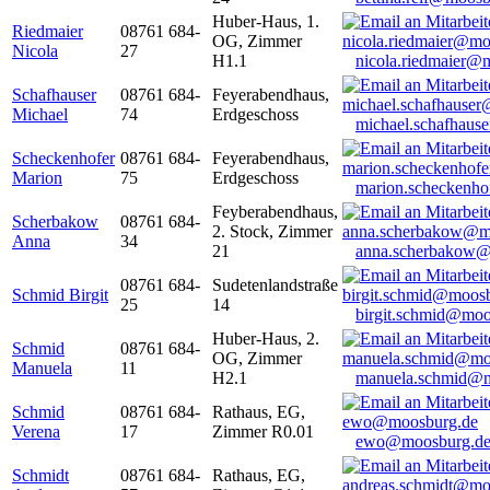
Huber-Haus, 1.
Riedmaier
08761 684-
OG, Zimmer
Nicola
27
H1.1
nicola.riedmaier@
Schafhauser
08761 684-
Feyerabendhaus,
Michael
74
Erdgeschoss
michael.schafhaus
Scheckenhofer
08761 684-
Feyerabendhaus,
Marion
75
Erdgeschoss
marion.scheckenh
Feyberabendhaus,
Scherbakow
08761 684-
2. Stock, Zimmer
Anna
34
21
anna.scherbakow@
08761 684-
Sudetenlandstraße
Schmid Birgit
25
14
birgit.schmid@moo
Huber-Haus, 2.
Schmid
08761 684-
OG, Zimmer
Manuela
11
H2.1
manuela.schmid@m
Schmid
08761 684-
Rathaus, EG,
Verena
17
Zimmer R0.01
ewo@moosburg.d
Schmidt
08761 684-
Rathaus, EG,