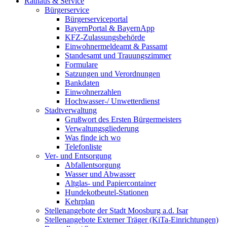
Rathaus & Service
Bürgerservice
Bürgerserviceportal
BayernPortal & BayernApp
KFZ-Zulassungsbehörde
Einwohnermeldeamt & Passamt
Standesamt und Trauungszimmer
Formulare
Satzungen und Verordnungen
Bankdaten
Einwohnerzahlen
Hochwasser-/ Unwetterdienst
Stadtverwaltung
Grußwort des Ersten Bürgermeisters
Verwaltungsgliederung
Was finde ich wo
Telefonliste
Ver- und Entsorgung
Abfallentsorgung
Wasser und Abwasser
Altglas- und Papiercontainer
Hundekotbeutel-Stationen
Kehrplan
Stellenangebote der Stadt Moosburg a.d. Isar
Stellenangebote Externer Träger (KiTa-Einrichtungen)