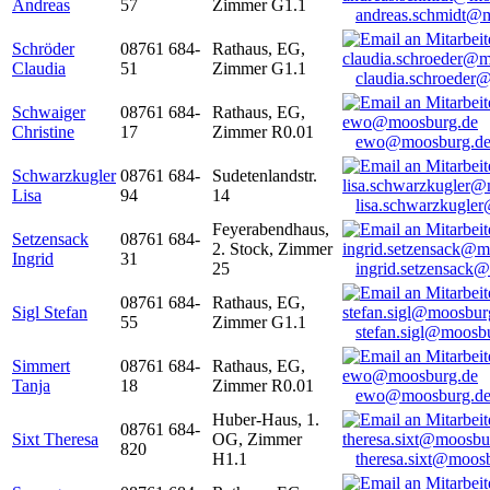
Andreas
57
Zimmer G1.1
andreas.schmidt@
Schröder
08761 684-
Rathaus, EG,
Claudia
51
Zimmer G1.1
claudia.schroeder
Schwaiger
08761 684-
Rathaus, EG,
Christine
17
Zimmer R0.01
ewo@moosburg.d
Schwarzkugler
08761 684-
Sudetenlandstr.
Lisa
94
14
lisa.schwarzkugle
Feyerabendhaus,
Setzensack
08761 684-
2. Stock, Zimmer
Ingrid
31
25
ingrid.setzensack
08761 684-
Rathaus, EG,
Sigl Stefan
55
Zimmer G1.1
stefan.sigl@moosb
Simmert
08761 684-
Rathaus, EG,
Tanja
18
Zimmer R0.01
ewo@moosburg.d
Huber-Haus, 1.
08761 684-
Sixt Theresa
OG, Zimmer
820
H1.1
theresa.sixt@moos