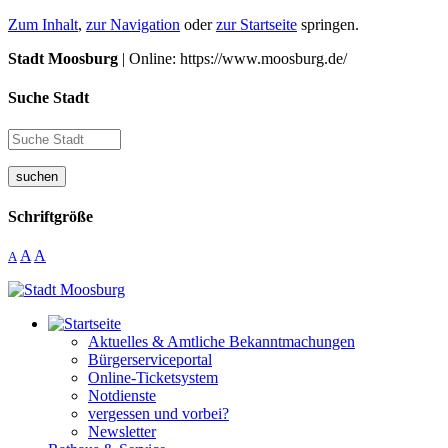
Zum Inhalt
,
zur Navigation
oder
zur Startseite
springen.
Stadt Moosburg
| Online: https://www.moosburg.de/
Suche Stadt
suchen
Schriftgröße
A
A
A
Aktuelles & Amtliche Bekanntmachungen
Bürgerserviceportal
Online-Ticketsystem
Notdienste
vergessen und vorbei?
Newsletter