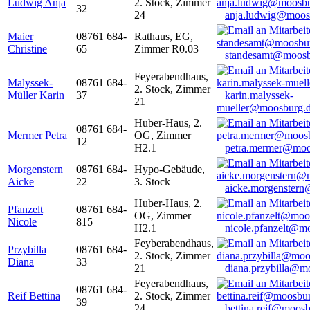
Ludwig Anja
2. Stock, Zimmer
32
24
anja.ludwig@moos
Maier
08761 684-
Rathaus, EG,
Christine
65
Zimmer R0.03
standesamt@moosb
Feyerabendhaus,
Malyssek-
08761 684-
2. Stock, Zimmer
Müller Karin
37
karin.malyssek-
21
mueller@moosburg.
Huber-Haus, 2.
08761 684-
Mermer Petra
OG, Zimmer
12
H2.1
petra.mermer@moo
Morgenstern
08761 684-
Hypo-Gebäude,
Aicke
22
3. Stock
aicke.morgenster
Huber-Haus, 2.
Pfanzelt
08761 684-
OG, Zimmer
Nicole
815
H2.1
nicole.pfanzelt@m
Feyberabendhaus,
Przybilla
08761 684-
2. Stock, Zimmer
Diana
33
21
diana.przybilla@m
Feyerabendhaus,
08761 684-
Reif Bettina
2. Stock, Zimmer
39
24
bettina.reif@moosb