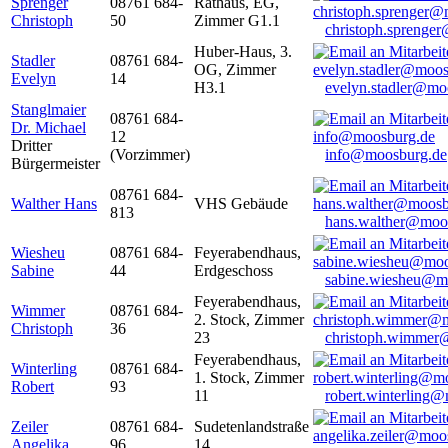
Sprenger
08761 684-
Rathaus, EG,
Christoph
50
Zimmer G1.1
christoph.sprenge
Huber-Haus, 3.
Stadler
08761 684-
OG, Zimmer
Evelyn
14
H3.1
evelyn.stadler@mo
Stanglmaier
08761 684-
Dr. Michael
12
Dritter
(Vorzimmer)
info@moosburg.de
Bürgermeister
08761 684-
Walther Hans
VHS Gebäude
813
hans.walther@moo
Wiesheu
08761 684-
Feyerabendhaus,
Sabine
44
Erdgeschoss
sabine.wiesheu@m
Feyerabendhaus,
Wimmer
08761 684-
2. Stock, Zimmer
Christoph
36
23
christoph.wimmer
Feyerabendhaus,
Winterling
08761 684-
1. Stock, Zimmer
Robert
93
11
robert.winterling
Zeiler
08761 684-
Sudetenlandstraße
Angelika
96
14