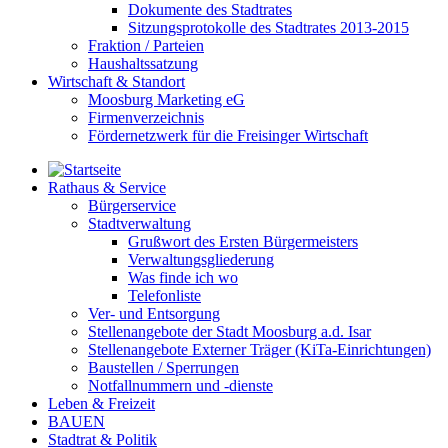
Dokumente des Stadtrates
Sitzungsprotokolle des Stadtrates 2013-2015
Fraktion / Parteien
Haushaltssatzung
Wirtschaft & Standort
Moosburg Marketing eG
Firmenverzeichnis
Fördernetzwerk für die Freisinger Wirtschaft
Rathaus & Service
Bürgerservice
Stadtverwaltung
Grußwort des Ersten Bürgermeisters
Verwaltungsgliederung
Was finde ich wo
Telefonliste
Ver- und Entsorgung
Stellenangebote der Stadt Moosburg a.d. Isar
Stellenangebote Externer Träger (KiTa-Einrichtungen)
Baustellen / Sperrungen
Notfallnummern und -dienste
Leben & Freizeit
BAUEN
Stadtrat & Politik