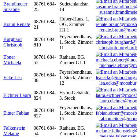
Brandlmeier
08761 684-
Sudetenlandstr.
Susanne
25
14
susanne.brandlme
Huber-Haus, 1.
08761 684-
Braun Renate
OG, Zimmer
21
H1.1
renate.braun@moo
Feyerabendhaus,
Burghard
08761 684-
1. Stock, Zimmer
Christoph
819
11
christoph.burghar
Ebner
08761 684-
Rathaus, EG,
Michaela
52
Zimmer G1.1
michaela.ebner@m
Feyerabendhaus,
08761 684-
Ecke Lea
1. Stock, Zimmer
38
12
lea.ecke@moosbur
08761 684-
Hypo-Gebäude,
Eichner Laura
824
3. Stock
laura.eichner@moo
Feyerabendhaus,
08761 684-
Eitner Fabian
1. Stock, Zimmer
827
15
fabian.eitner@moo
Falkenstein
08761 684-
Rathaus, EG,
Melanie
54
Zimmer G1.1
melanie.falkenste