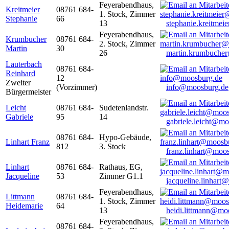
Feyerabendhaus,
Kreitmeier
08761 684-
1. Stock, Zimmer
Stephanie
66
13
stephanie.kreitme
Feyerabendhaus,
Krumbucher
08761 684-
2. Stock, Zimmer
Martin
30
26
martin.krumbuche
Lauterbach
08761 684-
Reinhard
12
Zweiter
(Vorzimmer)
info@moosburg.de
Bürgermeister
Leicht
08761 684-
Sudetenlandstr.
Gabriele
95
14
gabriele.leicht@m
08761 684-
Hypo-Gebäude,
Linhart Franz
812
3. Stock
franz.linhart@moo
Linhart
08761 684-
Rathaus, EG,
Jacqueline
53
Zimmer G1.1
jacqueline.linhart
Feyerabendhaus,
Littmann
08761 684-
1. Stock, Zimmer
Heidemarie
64
13
heidi.littmann@mo
Feyerabendhaus,
08761 684-