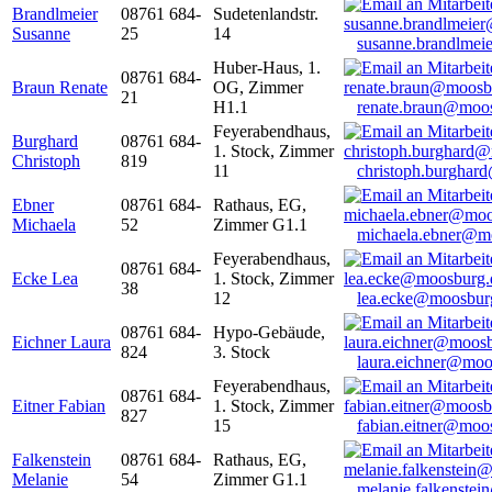
Brandlmeier
08761 684-
Sudetenlandstr.
Susanne
25
14
susanne.brandlme
Huber-Haus, 1.
08761 684-
Braun Renate
OG, Zimmer
21
H1.1
renate.braun@moo
Feyerabendhaus,
Burghard
08761 684-
1. Stock, Zimmer
Christoph
819
11
christoph.burghar
Ebner
08761 684-
Rathaus, EG,
Michaela
52
Zimmer G1.1
michaela.ebner@m
Feyerabendhaus,
08761 684-
Ecke Lea
1. Stock, Zimmer
38
12
lea.ecke@moosbur
08761 684-
Hypo-Gebäude,
Eichner Laura
824
3. Stock
laura.eichner@moo
Feyerabendhaus,
08761 684-
Eitner Fabian
1. Stock, Zimmer
827
15
fabian.eitner@moo
Falkenstein
08761 684-
Rathaus, EG,
Melanie
54
Zimmer G1.1
melanie.falkenste