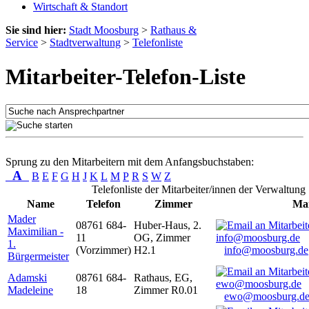
Wirtschaft & Standort
Sie sind hier:
Stadt Moosburg
>
Rathaus &
Service
>
Stadtverwaltung
>
Telefonliste
Mitarbeiter-Telefon-Liste
Sprung zu den Mitarbeitern mit dem Anfangsbuchstaben:
A
B
E
F
G
H
J
K
L
M
P
R
S
W
Z
Telefonliste der Mitarbeiter/innen der Verwaltung
Name
Telefon
Zimmer
Mai
Mader
08761 684-
Huber-Haus, 2.
Maximilian -
11
OG, Zimmer
1.
(Vorzimmer)
H2.1
info@moosburg.de
Bürgermeister
Adamski
08761 684-
Rathaus, EG,
Madeleine
18
Zimmer R0.01
ewo@moosburg.d