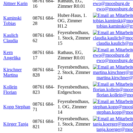
08761 684-
Rathaus, EG,
Jüttner Karin
16
Zimmer R0.01
ewo@moosburg.d
Huber-Haus, 1.
Kaminski
08761 684-
OG, Zimmer
Tobias
28
H1.2
tobias.kaminski@m
Feyerabendhaus,
Kaulich
08761 684-
1. Stock, Zimmer
Claudia
62
15
claudia.kaulich@m
Kern
08761 684-
Rathaus, EG,
Angelika
17
Zimmer R0.01
ewo@moosburg.d
Feyerabendhaus,
Kirschner
08761 684-
2. Stock, Zimmer
Martina
828
24
martina.kirschner
Kollein
08761 684-
Feyerabendhaus,
Florian
823
Erdgeschoss
florian.kollein@m
Feyerabendhaus,
08761 684-
Kopp Stephan
1. OG, Zimmer
71
14
stephan.kopp@moo
Feyerabendhaus,
08761 684-
Körger Tanja
1. Stock, Zimmer
821
12
tanja.koerger@moo