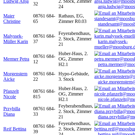
Ludwig Anja
2. Stock, Zimmer
32
24
anja.ludwig@moos
Maier
08761 684-
Rathaus, EG,
Christine
65
Zimmer R0.03
standesamt@moosb
Feyerabendhaus,
Malyssek-
08761 684-
2. Stock, Zimmer
Müller Karin
37
karin.malyssek-
21
mueller@moosburg.
Huber-Haus, 2.
08761 684-
Mermer Petra
OG, Zimmer
12
H2.1
petra.mermer@moo
Morgenstern
08761 684-
Hypo-Gebäude,
Aicke
22
3. Stock
aicke.morgenster
Huber-Haus, 2.
Pfanzelt
08761 684-
OG, Zimmer
Nicole
815
H2.1
nicole.pfanzelt@m
Feyberabendhaus,
Przybilla
08761 684-
2. Stock, Zimmer
Diana
33
21
diana.przybilla@m
Feyerabendhaus,
08761 684-
Reif Bettina
2. Stock, Zimmer
39
24
bettina.reif@moosb