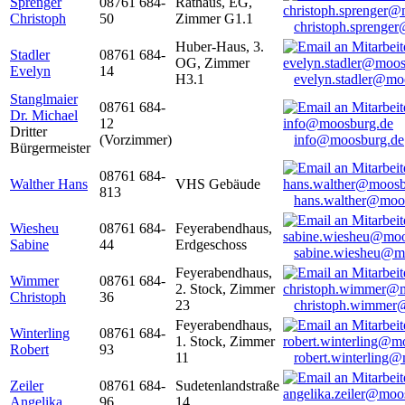
Sprenger
08761 684-
Rathaus, EG,
Christoph
50
Zimmer G1.1
christoph.sprenge
Huber-Haus, 3.
Stadler
08761 684-
OG, Zimmer
Evelyn
14
H3.1
evelyn.stadler@mo
Stanglmaier
08761 684-
Dr. Michael
12
Dritter
(Vorzimmer)
info@moosburg.de
Bürgermeister
08761 684-
Walther Hans
VHS Gebäude
813
hans.walther@moo
Wiesheu
08761 684-
Feyerabendhaus,
Sabine
44
Erdgeschoss
sabine.wiesheu@m
Feyerabendhaus,
Wimmer
08761 684-
2. Stock, Zimmer
Christoph
36
23
christoph.wimmer
Feyerabendhaus,
Winterling
08761 684-
1. Stock, Zimmer
Robert
93
11
robert.winterling
Zeiler
08761 684-
Sudetenlandstraße
Angelika
96
14