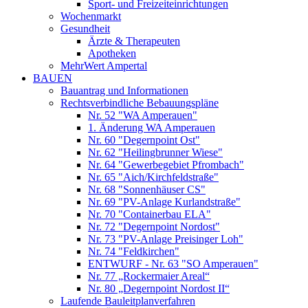
Sport- und Freizeiteinrichtungen
Wochenmarkt
Gesundheit
Ärzte & Therapeuten
Apotheken
MehrWert Ampertal
BAUEN
Bauantrag und Informationen
Rechtsverbindliche Bebauungspläne
Nr. 52 "WA Amperauen"
1. Änderung WA Amperauen
Nr. 60 "Degernpoint Ost"
Nr. 62 "Heilingbrunner Wiese"
Nr. 64 "Gewerbegebiet Pfrombach"
Nr. 65 "Aich/Kirchfeldstraße"
Nr. 68 "Sonnenhäuser CS"
Nr. 69 "PV-Anlage Kurlandstraße"
Nr. 70 "Containerbau ELA"
Nr. 72 "Degernpoint Nordost"
Nr. 73 "PV-Anlage Preisinger Loh"
Nr. 74 "Feldkirchen"
ENTWURF - Nr. 63 "SO Amperauen"
Nr. 77 „Rockermaier Areal“
Nr. 80 „Degernpoint Nordost II“
Laufende Bauleitplanverfahren