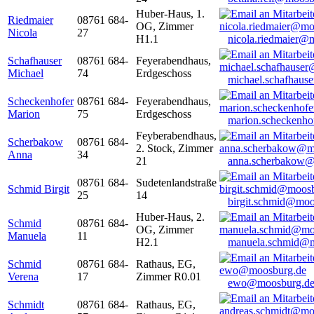
Huber-Haus, 1.
Riedmaier
08761 684-
OG, Zimmer
Nicola
27
H1.1
nicola.riedmaier@
Schafhauser
08761 684-
Feyerabendhaus,
Michael
74
Erdgeschoss
michael.schafhaus
Scheckenhofer
08761 684-
Feyerabendhaus,
Marion
75
Erdgeschoss
marion.scheckenh
Feyberabendhaus,
Scherbakow
08761 684-
2. Stock, Zimmer
Anna
34
21
anna.scherbakow@
08761 684-
Sudetenlandstraße
Schmid Birgit
25
14
birgit.schmid@moo
Huber-Haus, 2.
Schmid
08761 684-
OG, Zimmer
Manuela
11
H2.1
manuela.schmid@m
Schmid
08761 684-
Rathaus, EG,
Verena
17
Zimmer R0.01
ewo@moosburg.d
Schmidt
08761 684-
Rathaus, EG,