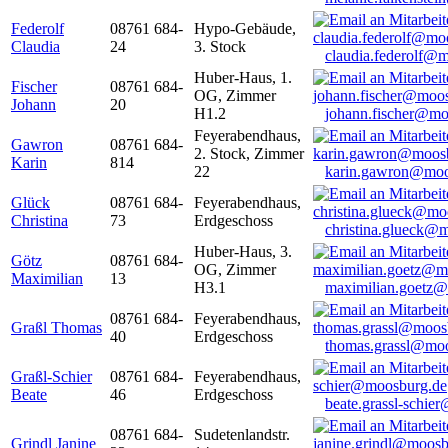
Federolf
08761 684-
Hypo-Gebäude,
Claudia
24
3. Stock
claudia.federolf@
Huber-Haus, 1.
Fischer
08761 684-
OG, Zimmer
Johann
20
H1.2
johann.fischer@mo
Feyerabendhaus,
Gawron
08761 684-
2. Stock, Zimmer
Karin
814
22
karin.gawron@moo
Glück
08761 684-
Feyerabendhaus,
Christina
73
Erdgeschoss
christina.glueck@
Huber-Haus, 3.
Götz
08761 684-
OG, Zimmer
Maximilian
13
H3.1
maximilian.goetz
08761 684-
Feyerabendhaus,
Graßl Thomas
40
Erdgeschoss
thomas.grassl@mo
Graßl-Schier
08761 684-
Feyerabendhaus,
Beate
46
Erdgeschoss
beate.grassl-schi
08761 684-
Sudetenlandstr.
Grindl Janine