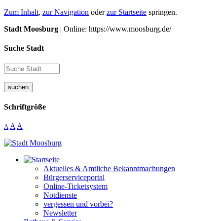
Zum Inhalt
,
zur Navigation
oder
zur Startseite
springen.
Stadt Moosburg
| Online: https://www.moosburg.de/
Suche Stadt
suchen
Schriftgröße
A
A
A
Aktuelles & Amtliche Bekanntmachungen
Bürgerserviceportal
Online-Ticketsystem
Notdienste
vergessen und vorbei?
Newsletter