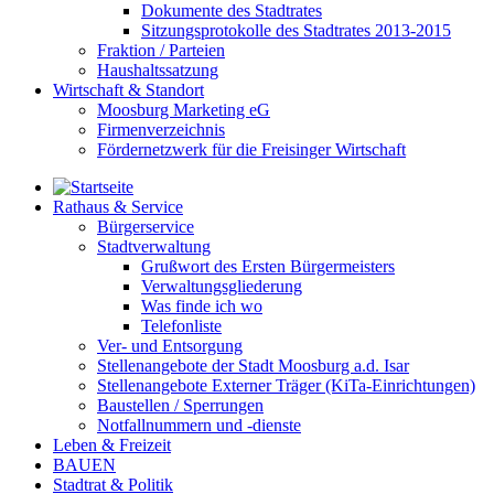
Dokumente des Stadtrates
Sitzungsprotokolle des Stadtrates 2013-2015
Fraktion / Parteien
Haushaltssatzung
Wirtschaft & Standort
Moosburg Marketing eG
Firmenverzeichnis
Fördernetzwerk für die Freisinger Wirtschaft
Rathaus & Service
Bürgerservice
Stadtverwaltung
Grußwort des Ersten Bürgermeisters
Verwaltungsgliederung
Was finde ich wo
Telefonliste
Ver- und Entsorgung
Stellenangebote der Stadt Moosburg a.d. Isar
Stellenangebote Externer Träger (KiTa-Einrichtungen)
Baustellen / Sperrungen
Notfallnummern und -dienste
Leben & Freizeit
BAUEN
Stadtrat & Politik