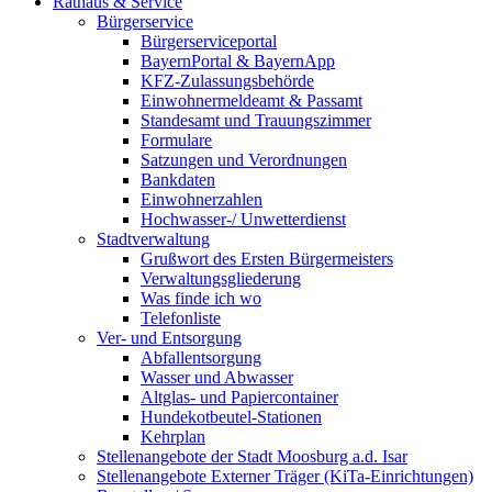
Rathaus & Service
Bürgerservice
Bürgerserviceportal
BayernPortal & BayernApp
KFZ-Zulassungsbehörde
Einwohnermeldeamt & Passamt
Standesamt und Trauungszimmer
Formulare
Satzungen und Verordnungen
Bankdaten
Einwohnerzahlen
Hochwasser-/ Unwetterdienst
Stadtverwaltung
Grußwort des Ersten Bürgermeisters
Verwaltungsgliederung
Was finde ich wo
Telefonliste
Ver- und Entsorgung
Abfallentsorgung
Wasser und Abwasser
Altglas- und Papiercontainer
Hundekotbeutel-Stationen
Kehrplan
Stellenangebote der Stadt Moosburg a.d. Isar
Stellenangebote Externer Träger (KiTa-Einrichtungen)