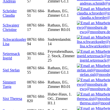
Andreas
57
Zimmer G1.1
andreas.schmidt@
Schröder
08761 684-
Rathaus, EG,
Claudia
51
Zimmer G1.1
claudia.schroeder
Schwaiger
08761 684-
Rathaus, EG,
Christine
17
Zimmer R0.01
ewo@moosburg.d
Schwarzkugler
08761 684-
Sudetenlandstr.
Lisa
94
14
lisa.schwarzkugle
Feyerabendhaus,
Setzensack
08761 684-
2. Stock, Zimmer
Ingrid
31
25
ingrid.setzensack
08761 684-
Rathaus, EG,
Sigl Stefan
55
Zimmer G1.1
stefan.sigl@moosb
Simmert
08761 684-
Rathaus, EG,
Tanja
18
Zimmer R0.01
ewo@moosburg.d
Huber-Haus, 1.
08761 684-
Sixt Theresa
OG, Zimmer
820
H1.1
theresa.sixt@moos