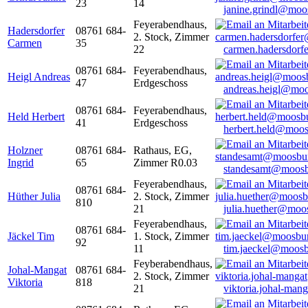
23
14
janine.grindl@moo
Feyerabendhaus,
Hadersdorfer
08761 684-
2. Stock, Zimmer
Carmen
35
22
carmen.hadersdor
08761 684-
Feyerabendhaus,
Heigl Andreas
47
Erdgeschoss
andreas.heigl@moo
08761 684-
Feyerabendhaus,
Held Herbert
41
Erdgeschoss
herbert.held@moos
Holzner
08761 684-
Rathaus, EG,
Ingrid
65
Zimmer R0.03
standesamt@moosb
Feyerabendhaus,
08761 684-
Hüther Julia
2. Stock, Zimmer
810
21
julia.huether@moo
Feyerabendhaus,
08761 684-
Jäckel Tim
1. Stock, Zimmer
92
11
tim.jaeckel@moosb
Feyberabendhaus,
Johal-Mangat
08761 684-
2. Stock, Zimmer
Viktoria
818
21
viktoria.johal-ma