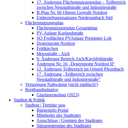
17. Änderung Flächennutzungsplan – Teilbereich
zwischen Neustadtstraße und Industriestraße
B-Plan Nr. 66 Oberes Gereuth Nordost
Einbeziehungssatzung Niederambach Süd
Flächennutzungsplan
Flächennutzungsplan Gesamtplan
PV-Anlage Kurlandstraße
SO Freiflächen PV­Anlage Preisinger Loh
Degernpoint Nordost
Feldkirchen
Moosstraße - Aich
9. Änderung Bereich Aich/Kirchfeldstraße
Änderung Nr. 16 „Degernpoint Nordost II“
12. Änderung Teilbereich im Ortsteil Pfrombach
17. Änderung „Teilbereich zwischen
Neustadtstraße und Industriestraße“
Versorgung Nahwärme (nicht städtisch!)
Breitbandinitiative
Glasfaserausbau (2023)
Stadtrat & Politik
Stadtrat / Termine usw
Bürgerinfo-Portal
Mitglieder des Stadtrates
Ausschüsse / Gremien des Stadtrates
Sitzungstermine des Stadtrates