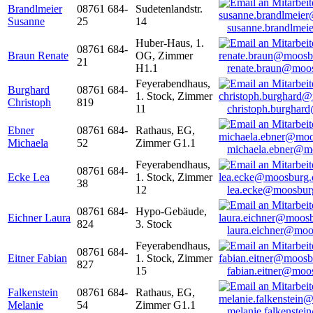
Brandlmeier
08761 684-
Sudetenlandstr.
Susanne
25
14
susanne.brandlme
Huber-Haus, 1.
08761 684-
Braun Renate
OG, Zimmer
21
H1.1
renate.braun@moo
Feyerabendhaus,
Burghard
08761 684-
1. Stock, Zimmer
Christoph
819
11
christoph.burghar
Ebner
08761 684-
Rathaus, EG,
Michaela
52
Zimmer G1.1
michaela.ebner@m
Feyerabendhaus,
08761 684-
Ecke Lea
1. Stock, Zimmer
38
12
lea.ecke@moosbur
08761 684-
Hypo-Gebäude,
Eichner Laura
824
3. Stock
laura.eichner@moo
Feyerabendhaus,
08761 684-
Eitner Fabian
1. Stock, Zimmer
827
15
fabian.eitner@moo
Falkenstein
08761 684-
Rathaus, EG,
Melanie
54
Zimmer G1.1
melanie.falkenste