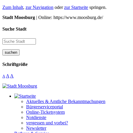
Zum Inhalt
,
zur Navigation
oder
zur Startseite
springen.
Stadt Moosburg
| Online: https://www.moosburg.de/
Suche Stadt
suchen
Schriftgröße
A
A
A
Aktuelles & Amtliche Bekanntmachungen
Bürgerserviceportal
Online-Ticketsystem
Notdienste
vergessen und vorbei?
Newsletter