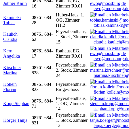
08761 684-
Rathaus, EG,
Jüttner Karin
16
Zimmer R0.01
ewo@moosburg.d
Huber-Haus, 1.
Kaminski
08761 684-
OG, Zimmer
Tobias
28
H1.2
tobias.kaminski@m
Feyerabendhaus,
Kaulich
08761 684-
1. Stock, Zimmer
Claudia
62
15
claudia.kaulich@m
Kern
08761 684-
Rathaus, EG,
Angelika
17
Zimmer R0.01
ewo@moosburg.d
Feyerabendhaus,
Kirschner
08761 684-
2. Stock, Zimmer
Martina
828
24
martina.kirschner
Kollein
08761 684-
Feyerabendhaus,
Florian
823
Erdgeschoss
florian.kollein@m
Feyerabendhaus,
08761 684-
Kopp Stephan
1. OG, Zimmer
71
14
stephan.kopp@moo
Feyerabendhaus,
08761 684-
Körger Tanja
1. Stock, Zimmer
821
12
tanja.koerger@moo