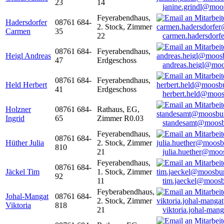
23
14
janine.grindl@moo
Feyerabendhaus,
Hadersdorfer
08761 684-
2. Stock, Zimmer
Carmen
35
22
carmen.hadersdor
08761 684-
Feyerabendhaus,
Heigl Andreas
47
Erdgeschoss
andreas.heigl@moo
08761 684-
Feyerabendhaus,
Held Herbert
41
Erdgeschoss
herbert.held@moos
Holzner
08761 684-
Rathaus, EG,
Ingrid
65
Zimmer R0.03
standesamt@moosb
Feyerabendhaus,
08761 684-
Hüther Julia
2. Stock, Zimmer
810
21
julia.huether@moo
Feyerabendhaus,
08761 684-
Jäckel Tim
1. Stock, Zimmer
92
11
tim.jaeckel@moosb
Feyberabendhaus,
Johal-Mangat
08761 684-
2. Stock, Zimmer
Viktoria
818
21
viktoria.johal-ma