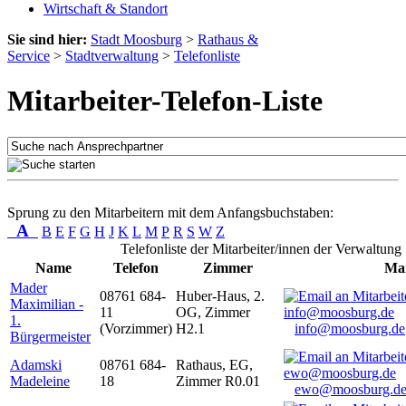
Wirtschaft & Standort
Sie sind hier:
Stadt Moosburg
>
Rathaus &
Service
>
Stadtverwaltung
>
Telefonliste
Mitarbeiter-Telefon-Liste
Sprung zu den Mitarbeitern mit dem Anfangsbuchstaben:
A
B
E
F
G
H
J
K
L
M
P
R
S
W
Z
Telefonliste der Mitarbeiter/innen der Verwaltung
Name
Telefon
Zimmer
Mai
Mader
08761 684-
Huber-Haus, 2.
Maximilian -
11
OG, Zimmer
1.
(Vorzimmer)
H2.1
info@moosburg.de
Bürgermeister
Adamski
08761 684-
Rathaus, EG,
Madeleine
18
Zimmer R0.01
ewo@moosburg.d