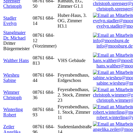
Sprenger
08761 684-
Rathaus, EG,
Christoph
50
Zimmer G1.1
christoph.sprenge
Huber-Haus, 3.
Stadler
08761 684-
OG, Zimmer
Evelyn
14
H3.1
evelyn.stadler@mo
Stanglmaier
08761 684-
Dr. Michael
12
Dritter
(Vorzimmer)
info@moosburg.de
Bürgermeister
08761 684-
Walther Hans
VHS Gebäude
813
hans.walther@moo
Wiesheu
08761 684-
Feyerabendhaus,
Sabine
44
Erdgeschoss
sabine.wiesheu@m
Feyerabendhaus,
Wimmer
08761 684-
2. Stock, Zimmer
Christoph
36
23
christoph.wimmer
Feyerabendhaus,
Winterling
08761 684-
1. Stock, Zimmer
Robert
93
11
robert.winterling
Zeiler
08761 684-
Sudetenlandstraße
Angelika
96
14