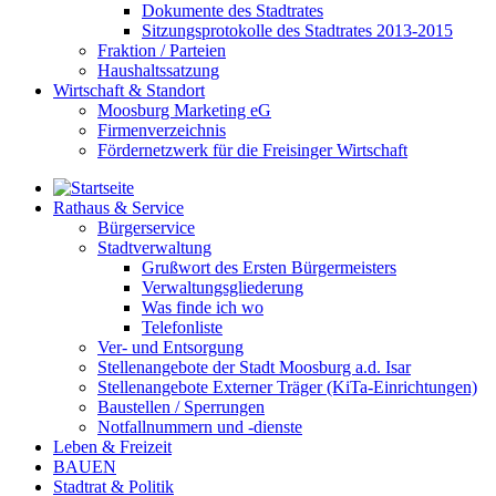
Dokumente des Stadtrates
Sitzungsprotokolle des Stadtrates 2013-2015
Fraktion / Parteien
Haushaltssatzung
Wirtschaft & Standort
Moosburg Marketing eG
Firmenverzeichnis
Fördernetzwerk für die Freisinger Wirtschaft
Rathaus & Service
Bürgerservice
Stadtverwaltung
Grußwort des Ersten Bürgermeisters
Verwaltungsgliederung
Was finde ich wo
Telefonliste
Ver- und Entsorgung
Stellenangebote der Stadt Moosburg a.d. Isar
Stellenangebote Externer Träger (KiTa-Einrichtungen)
Baustellen / Sperrungen
Notfallnummern und -dienste
Leben & Freizeit
BAUEN
Stadtrat & Politik