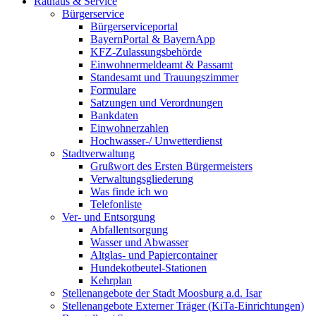
Rathaus & Service
Bürgerservice
Bürgerserviceportal
BayernPortal & BayernApp
KFZ-Zulassungsbehörde
Einwohnermeldeamt & Passamt
Standesamt und Trauungszimmer
Formulare
Satzungen und Verordnungen
Bankdaten
Einwohnerzahlen
Hochwasser-/ Unwetterdienst
Stadtverwaltung
Grußwort des Ersten Bürgermeisters
Verwaltungsgliederung
Was finde ich wo
Telefonliste
Ver- und Entsorgung
Abfallentsorgung
Wasser und Abwasser
Altglas- und Papiercontainer
Hundekotbeutel-Stationen
Kehrplan
Stellenangebote der Stadt Moosburg a.d. Isar
Stellenangebote Externer Träger (KiTa-Einrichtungen)