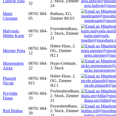
Ludwig Anja
2. Stock, Zimmer
32
24
anja.ludwig@moos
Maier
08761 684-
Rathaus, EG,
Christine
65
Zimmer R0.03
standesamt@moosb
Feyerabendhaus,
Malyssek-
08761 684-
2. Stock, Zimmer
Müller Karin
37
karin.malyssek-
21
mueller@moosburg.
Huber-Haus, 2.
08761 684-
Mermer Petra
OG, Zimmer
12
H2.1
petra.mermer@moo
Morgenstern
08761 684-
Hypo-Gebäude,
Aicke
22
3. Stock
aicke.morgenster
Huber-Haus, 2.
Pfanzelt
08761 684-
OG, Zimmer
Nicole
815
H2.1
nicole.pfanzelt@m
Feyberabendhaus,
Przybilla
08761 684-
2. Stock, Zimmer
Diana
33
21
diana.przybilla@m
Feyerabendhaus,
08761 684-
Reif Bettina
2. Stock, Zimmer
39
24
bettina.reif@moosb