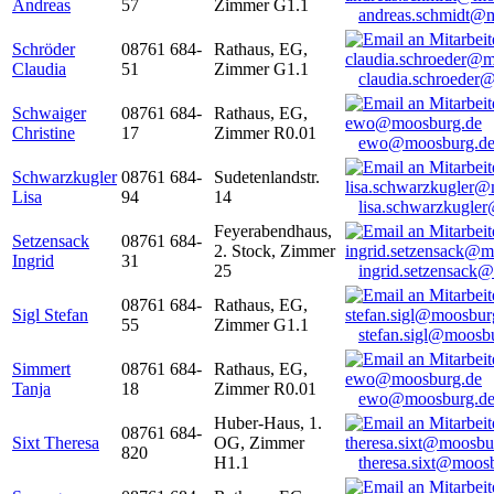
Andreas
57
Zimmer G1.1
andreas.schmidt@
Schröder
08761 684-
Rathaus, EG,
Claudia
51
Zimmer G1.1
claudia.schroeder
Schwaiger
08761 684-
Rathaus, EG,
Christine
17
Zimmer R0.01
ewo@moosburg.d
Schwarzkugler
08761 684-
Sudetenlandstr.
Lisa
94
14
lisa.schwarzkugle
Feyerabendhaus,
Setzensack
08761 684-
2. Stock, Zimmer
Ingrid
31
25
ingrid.setzensack
08761 684-
Rathaus, EG,
Sigl Stefan
55
Zimmer G1.1
stefan.sigl@moosb
Simmert
08761 684-
Rathaus, EG,
Tanja
18
Zimmer R0.01
ewo@moosburg.d
Huber-Haus, 1.
08761 684-
Sixt Theresa
OG, Zimmer
820
H1.1
theresa.sixt@moos