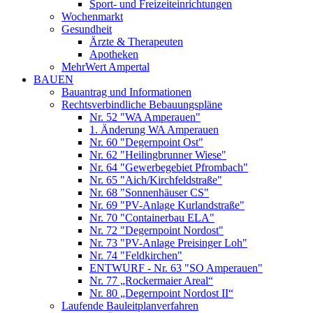
Sport- und Freizeiteinrichtungen
Wochenmarkt
Gesundheit
Ärzte & Therapeuten
Apotheken
MehrWert Ampertal
BAUEN
Bauantrag und Informationen
Rechtsverbindliche Bebauungspläne
Nr. 52 "WA Amperauen"
1. Änderung WA Amperauen
Nr. 60 "Degernpoint Ost"
Nr. 62 "Heilingbrunner Wiese"
Nr. 64 "Gewerbegebiet Pfrombach"
Nr. 65 "Aich/Kirchfeldstraße"
Nr. 68 "Sonnenhäuser CS"
Nr. 69 "PV-Anlage Kurlandstraße"
Nr. 70 "Containerbau ELA"
Nr. 72 "Degernpoint Nordost"
Nr. 73 "PV-Anlage Preisinger Loh"
Nr. 74 "Feldkirchen"
ENTWURF - Nr. 63 "SO Amperauen"
Nr. 77 „Rockermaier Areal“
Nr. 80 „Degernpoint Nordost II“
Laufende Bauleitplanverfahren