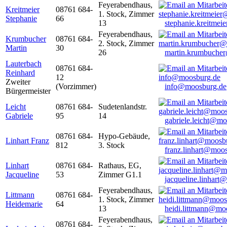
Feyerabendhaus,
Kreitmeier
08761 684-
1. Stock, Zimmer
Stephanie
66
13
stephanie.kreitme
Feyerabendhaus,
Krumbucher
08761 684-
2. Stock, Zimmer
Martin
30
26
martin.krumbuche
Lauterbach
08761 684-
Reinhard
12
Zweiter
(Vorzimmer)
info@moosburg.de
Bürgermeister
Leicht
08761 684-
Sudetenlandstr.
Gabriele
95
14
gabriele.leicht@m
08761 684-
Hypo-Gebäude,
Linhart Franz
812
3. Stock
franz.linhart@moo
Linhart
08761 684-
Rathaus, EG,
Jacqueline
53
Zimmer G1.1
jacqueline.linhart
Feyerabendhaus,
Littmann
08761 684-
1. Stock, Zimmer
Heidemarie
64
13
heidi.littmann@mo
Feyerabendhaus,
08761 684-