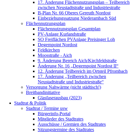
17. Änderung Flächennutzungsplan – Teilbereich
zwischen Neustadtstraße und Industriestraße
B-Plan Nr. 66 Oberes Gereuth Nordost
Einbeziehungssatzung Niederambach Süd
Flächennutzungsplan
Flächennutzungsplan Gesamtplan
PV-Anlage Kurlandstraße
SO Freiflächen PV­Anlage Preisinger Loh
Degernpoint Nordost
Feldkirchen
Moosstraße - Aich
9. Änderung Bereich Aich/Kirchfeldstraße
Änderung Nr. 16 „Degernpoint Nordost II“
12. Änderung Teilbereich im Ortsteil Pfrombach
17. Änderung „Teilbereich zwischen
Neustadtstraße und Industriestraße“
Versorgung Nahwärme (nicht städtisch!)
Breitbandinitiative
Glasfaserausbau (2023)
Stadtrat & Politik
Stadtrat / Termine usw
Bürgerinfo-Portal
Mitglieder des Stadtrates
Ausschüsse / Gremien des Stadtrates
Sitzungstermine des Stadtrates