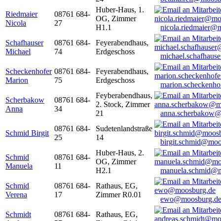
Huber-Haus, 1.
Riedmaier
08761 684-
OG, Zimmer
Nicola
27
H1.1
nicola.riedmaier@
Schafhauser
08761 684-
Feyerabendhaus,
Michael
74
Erdgeschoss
michael.schafhaus
Scheckenhofer
08761 684-
Feyerabendhaus,
Marion
75
Erdgeschoss
marion.scheckenh
Feyberabendhaus,
Scherbakow
08761 684-
2. Stock, Zimmer
Anna
34
21
anna.scherbakow@
08761 684-
Sudetenlandstraße
Schmid Birgit
25
14
birgit.schmid@moo
Huber-Haus, 2.
Schmid
08761 684-
OG, Zimmer
Manuela
11
H2.1
manuela.schmid@m
Schmid
08761 684-
Rathaus, EG,
Verena
17
Zimmer R0.01
ewo@moosburg.d
Schmidt
08761 684-
Rathaus, EG,