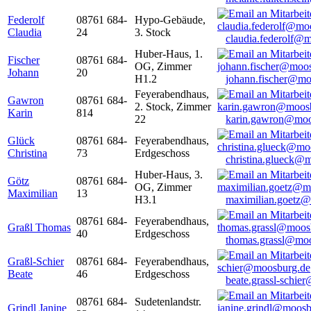
Federolf
08761 684-
Hypo-Gebäude,
Claudia
24
3. Stock
claudia.federolf@
Huber-Haus, 1.
Fischer
08761 684-
OG, Zimmer
Johann
20
H1.2
johann.fischer@mo
Feyerabendhaus,
Gawron
08761 684-
2. Stock, Zimmer
Karin
814
22
karin.gawron@moo
Glück
08761 684-
Feyerabendhaus,
Christina
73
Erdgeschoss
christina.glueck@
Huber-Haus, 3.
Götz
08761 684-
OG, Zimmer
Maximilian
13
H3.1
maximilian.goetz
08761 684-
Feyerabendhaus,
Graßl Thomas
40
Erdgeschoss
thomas.grassl@mo
Graßl-Schier
08761 684-
Feyerabendhaus,
Beate
46
Erdgeschoss
beate.grassl-schi
08761 684-
Sudetenlandstr.
Grindl Janine