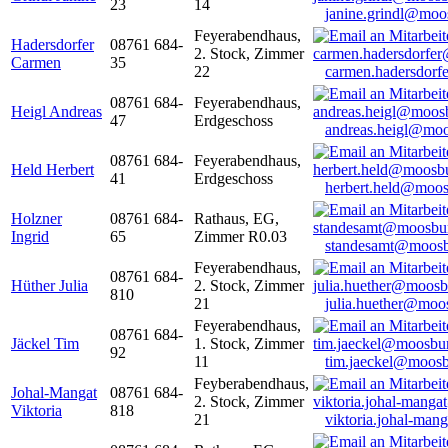
23
14
janine.grindl@moo
Feyerabendhaus,
Hadersdorfer
08761 684-
2. Stock, Zimmer
Carmen
35
22
carmen.hadersdor
08761 684-
Feyerabendhaus,
Heigl Andreas
47
Erdgeschoss
andreas.heigl@moo
08761 684-
Feyerabendhaus,
Held Herbert
41
Erdgeschoss
herbert.held@moos
Holzner
08761 684-
Rathaus, EG,
Ingrid
65
Zimmer R0.03
standesamt@moosb
Feyerabendhaus,
08761 684-
Hüther Julia
2. Stock, Zimmer
810
21
julia.huether@moo
Feyerabendhaus,
08761 684-
Jäckel Tim
1. Stock, Zimmer
92
11
tim.jaeckel@moosb
Feyberabendhaus,
Johal-Mangat
08761 684-
2. Stock, Zimmer
Viktoria
818
21
viktoria.johal-ma