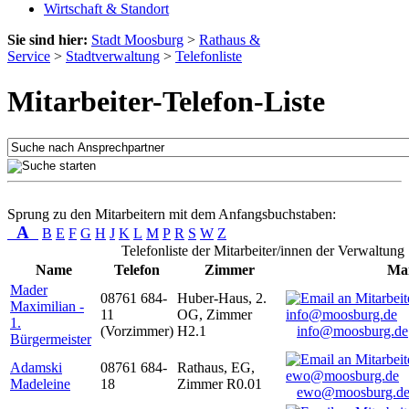
Wirtschaft & Standort
Sie sind hier:
Stadt Moosburg
>
Rathaus &
Service
>
Stadtverwaltung
>
Telefonliste
Mitarbeiter-Telefon-Liste
Sprung zu den Mitarbeitern mit dem Anfangsbuchstaben:
A
B
E
F
G
H
J
K
L
M
P
R
S
W
Z
Telefonliste der Mitarbeiter/innen der Verwaltung
Name
Telefon
Zimmer
Mai
Mader
08761 684-
Huber-Haus, 2.
Maximilian -
11
OG, Zimmer
1.
(Vorzimmer)
H2.1
info@moosburg.de
Bürgermeister
Adamski
08761 684-
Rathaus, EG,
Madeleine
18
Zimmer R0.01
ewo@moosburg.d