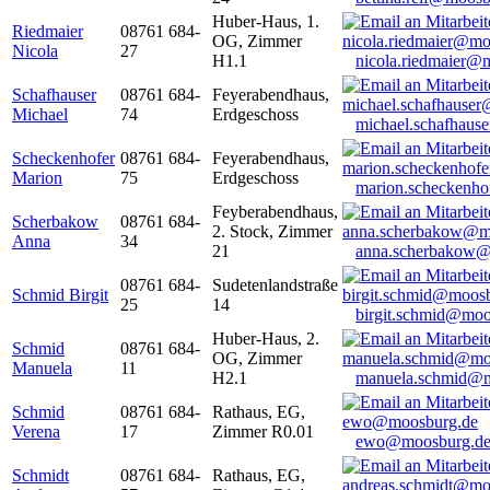
Huber-Haus, 1.
Riedmaier
08761 684-
OG, Zimmer
Nicola
27
H1.1
nicola.riedmaier@
Schafhauser
08761 684-
Feyerabendhaus,
Michael
74
Erdgeschoss
michael.schafhaus
Scheckenhofer
08761 684-
Feyerabendhaus,
Marion
75
Erdgeschoss
marion.scheckenh
Feyberabendhaus,
Scherbakow
08761 684-
2. Stock, Zimmer
Anna
34
21
anna.scherbakow@
08761 684-
Sudetenlandstraße
Schmid Birgit
25
14
birgit.schmid@moo
Huber-Haus, 2.
Schmid
08761 684-
OG, Zimmer
Manuela
11
H2.1
manuela.schmid@m
Schmid
08761 684-
Rathaus, EG,
Verena
17
Zimmer R0.01
ewo@moosburg.d
Schmidt
08761 684-
Rathaus, EG,