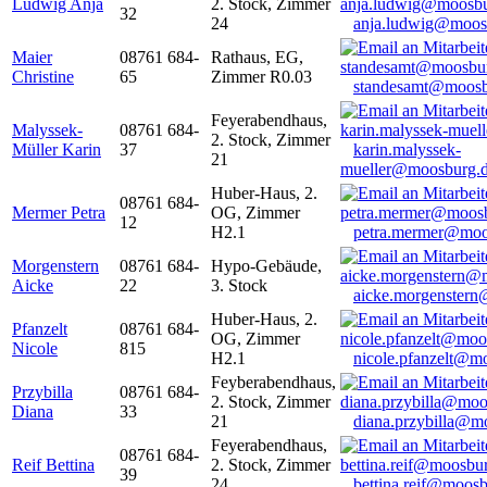
Ludwig Anja
2. Stock, Zimmer
32
24
anja.ludwig@moos
Maier
08761 684-
Rathaus, EG,
Christine
65
Zimmer R0.03
standesamt@moosb
Feyerabendhaus,
Malyssek-
08761 684-
2. Stock, Zimmer
Müller Karin
37
karin.malyssek-
21
mueller@moosburg.
Huber-Haus, 2.
08761 684-
Mermer Petra
OG, Zimmer
12
H2.1
petra.mermer@moo
Morgenstern
08761 684-
Hypo-Gebäude,
Aicke
22
3. Stock
aicke.morgenster
Huber-Haus, 2.
Pfanzelt
08761 684-
OG, Zimmer
Nicole
815
H2.1
nicole.pfanzelt@m
Feyberabendhaus,
Przybilla
08761 684-
2. Stock, Zimmer
Diana
33
21
diana.przybilla@m
Feyerabendhaus,
08761 684-
Reif Bettina
2. Stock, Zimmer
39
24
bettina.reif@moosb