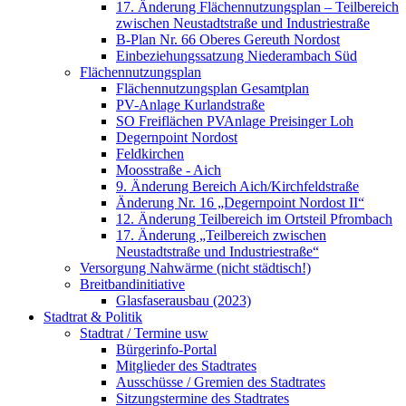
17. Änderung Flächennutzungsplan – Teilbereich
zwischen Neustadtstraße und Industriestraße
B-Plan Nr. 66 Oberes Gereuth Nordost
Einbeziehungssatzung Niederambach Süd
Flächennutzungsplan
Flächennutzungsplan Gesamtplan
PV-Anlage Kurlandstraße
SO Freiflächen PV­Anlage Preisinger Loh
Degernpoint Nordost
Feldkirchen
Moosstraße - Aich
9. Änderung Bereich Aich/Kirchfeldstraße
Änderung Nr. 16 „Degernpoint Nordost II“
12. Änderung Teilbereich im Ortsteil Pfrombach
17. Änderung „Teilbereich zwischen
Neustadtstraße und Industriestraße“
Versorgung Nahwärme (nicht städtisch!)
Breitbandinitiative
Glasfaserausbau (2023)
Stadtrat & Politik
Stadtrat / Termine usw
Bürgerinfo-Portal
Mitglieder des Stadtrates
Ausschüsse / Gremien des Stadtrates
Sitzungstermine des Stadtrates