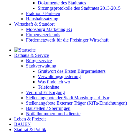
Dokumente des Stadtrates
Sitzungsprotokolle des Stadtrates 2013-2015
Fraktion / Parteien
Haushaltssatzung
Wirtschaft & Standort
Moosburg Marketing eG
Firmenverzeichnis
Fördernetzwerk für die Freisinger Wirtschaft
Rathaus & Service
Bürgerservice
Stadtverwaltung
Grußwort des Ersten Bürgermeisters
Verwaltungsgliederung
Was finde ich wo
Telefonliste
Ver- und Entsorgung
Stellenangebote der Stadt Moosburg a.d. Isar
Stellenangebote Externer Träger (KiTa-Einrichtungen)
Baustellen / Sperrungen
Notfallnummern und -dienste
Leben & Freizeit
BAUEN
Stadtrat & Politik