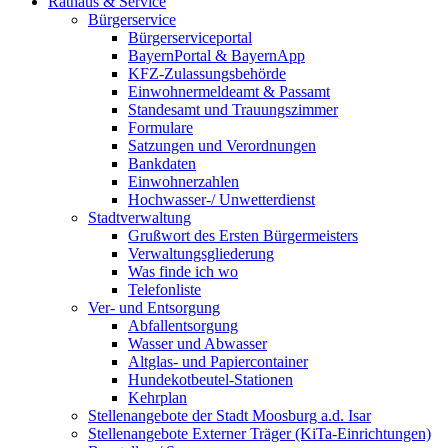
Rathaus & Service
Bürgerservice
Bürgerserviceportal
BayernPortal & BayernApp
KFZ-Zulassungsbehörde
Einwohnermeldeamt & Passamt
Standesamt und Trauungszimmer
Formulare
Satzungen und Verordnungen
Bankdaten
Einwohnerzahlen
Hochwasser-/ Unwetterdienst
Stadtverwaltung
Grußwort des Ersten Bürgermeisters
Verwaltungsgliederung
Was finde ich wo
Telefonliste
Ver- und Entsorgung
Abfallentsorgung
Wasser und Abwasser
Altglas- und Papiercontainer
Hundekotbeutel-Stationen
Kehrplan
Stellenangebote der Stadt Moosburg a.d. Isar
Stellenangebote Externer Träger (KiTa-Einrichtungen)