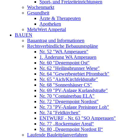
Sport- und Freizeiteinrichtungen
Wochenmarkt
Gesundheit
Ärzte & Therapeuten
Apotheken
MehrWert Ampertal
BAUEN
Bauantrag und Informationen
Rechtsverbindliche Bebauungspläne
Nr. 52 "WA Amperauen"
1. Änderung WA Amperauen
Nr. 60 "Degernpoint Ost"
Nr. 62 "Heilingbrunner Wiese"
Nr. 64 "Gewerbegebiet Pfrombach"
Nr. 65 "Aich/Kirchfeldstraße"
Nr. 68 "Sonnenhäuser CS"
Nr. 69 "PV-Anlage Kurlandstraße"
Nr. 70 "Containerbau ELA"
Nr. 72 "Degernpoint Nordost"
Nr. 73 "PV-Anlage Preisinger Loh"
Nr. 74 "Feldkirchen"
ENTWURF - Nr. 63 "SO Amperauen"
Nr. 77 „Rockermaier Areal“
Nr. 80 „Degernpoint Nordost II“
Laufende Bauleitplanverfahren