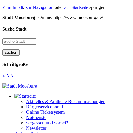
Zum Inhalt
,
zur Navigation
oder
zur Startseite
springen.
Stadt Moosburg
| Online: https://www.moosburg.de/
Suche Stadt
suchen
Schriftgröße
A
A
A
Aktuelles & Amtliche Bekanntmachungen
Bürgerserviceportal
Online-Ticketsystem
Notdienste
vergessen und vorbei?
Newsletter