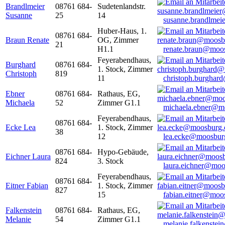
Brandlmeier
08761 684-
Sudetenlandstr.
Susanne
25
14
susanne.brandlme
Huber-Haus, 1.
08761 684-
Braun Renate
OG, Zimmer
21
H1.1
renate.braun@moo
Feyerabendhaus,
Burghard
08761 684-
1. Stock, Zimmer
Christoph
819
11
christoph.burghar
Ebner
08761 684-
Rathaus, EG,
Michaela
52
Zimmer G1.1
michaela.ebner@m
Feyerabendhaus,
08761 684-
Ecke Lea
1. Stock, Zimmer
38
12
lea.ecke@moosbur
08761 684-
Hypo-Gebäude,
Eichner Laura
824
3. Stock
laura.eichner@moo
Feyerabendhaus,
08761 684-
Eitner Fabian
1. Stock, Zimmer
827
15
fabian.eitner@moo
Falkenstein
08761 684-
Rathaus, EG,
Melanie
54
Zimmer G1.1
melanie.falkenste