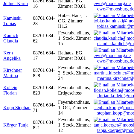
08761 684-
Rathaus, EG,
Jüttner Karin
16
Zimmer R0.01
ewo@moosburg.d
Huber-Haus, 1.
Kaminski
08761 684-
OG, Zimmer
Tobias
28
H1.2
tobias.kaminski@m
Feyerabendhaus,
Kaulich
08761 684-
1. Stock, Zimmer
Claudia
62
15
claudia.kaulich@m
Kern
08761 684-
Rathaus, EG,
Angelika
17
Zimmer R0.01
ewo@moosburg.d
Feyerabendhaus,
Kirschner
08761 684-
2. Stock, Zimmer
Martina
828
24
martina.kirschner
Kollein
08761 684-
Feyerabendhaus,
Florian
823
Erdgeschoss
florian.kollein@m
Feyerabendhaus,
08761 684-
Kopp Stephan
1. OG, Zimmer
71
14
stephan.kopp@moo
Feyerabendhaus,
08761 684-
Körger Tanja
1. Stock, Zimmer
821
12
tanja.koerger@moo