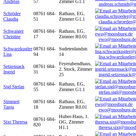
Andreas
57
Zimmer G1.1
andreas.schmidt@
Schröder
08761 684-
Rathaus, EG,
Claudia
51
Zimmer G1.1
claudia.schroeder
Schwaiger
08761 684-
Rathaus, EG,
Christine
17
Zimmer R0.01
ewo@moosburg.d
Schwarzkugler
08761 684-
Sudetenlandstr.
Lisa
94
14
lisa.schwarzkugle
Feyerabendhaus,
Setzensack
08761 684-
2. Stock, Zimmer
Ingrid
31
25
ingrid.setzensack
08761 684-
Rathaus, EG,
Sigl Stefan
55
Zimmer G1.1
stefan.sigl@moosb
Simmert
08761 684-
Rathaus, EG,
Tanja
18
Zimmer R0.01
ewo@moosburg.d
Huber-Haus, 1.
08761 684-
Sixt Theresa
OG, Zimmer
820
H1.1
theresa.sixt@moos