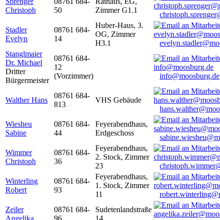
Sprenger
08761 684-
Rathaus, EG,
Christoph
50
Zimmer G1.1
christoph.sprenge
Huber-Haus, 3.
Stadler
08761 684-
OG, Zimmer
Evelyn
14
H3.1
evelyn.stadler@mo
Stanglmaier
08761 684-
Dr. Michael
12
Dritter
(Vorzimmer)
info@moosburg.de
Bürgermeister
08761 684-
Walther Hans
VHS Gebäude
813
hans.walther@moo
Wiesheu
08761 684-
Feyerabendhaus,
Sabine
44
Erdgeschoss
sabine.wiesheu@m
Feyerabendhaus,
Wimmer
08761 684-
2. Stock, Zimmer
Christoph
36
23
christoph.wimmer
Feyerabendhaus,
Winterling
08761 684-
1. Stock, Zimmer
Robert
93
11
robert.winterling
Zeiler
08761 684-
Sudetenlandstraße
Angelika
96
14