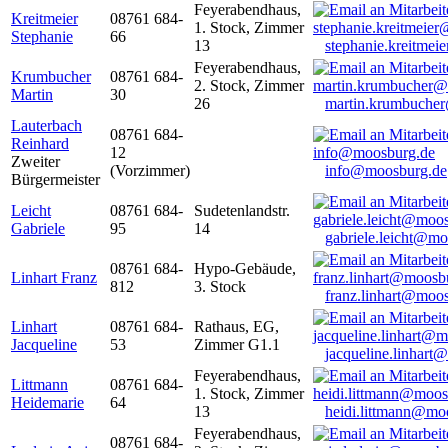
Feyerabendhaus,
Kreitmeier
08761 684-
1. Stock, Zimmer
Stephanie
66
13
stephanie.kreitme
Feyerabendhaus,
Krumbucher
08761 684-
2. Stock, Zimmer
Martin
30
26
martin.krumbuche
Lauterbach
08761 684-
Reinhard
12
Zweiter
(Vorzimmer)
info@moosburg.de
Bürgermeister
Leicht
08761 684-
Sudetenlandstr.
Gabriele
95
14
gabriele.leicht@m
08761 684-
Hypo-Gebäude,
Linhart Franz
812
3. Stock
franz.linhart@moo
Linhart
08761 684-
Rathaus, EG,
Jacqueline
53
Zimmer G1.1
jacqueline.linhart
Feyerabendhaus,
Littmann
08761 684-
1. Stock, Zimmer
Heidemarie
64
13
heidi.littmann@mo
Feyerabendhaus,
08761 684-