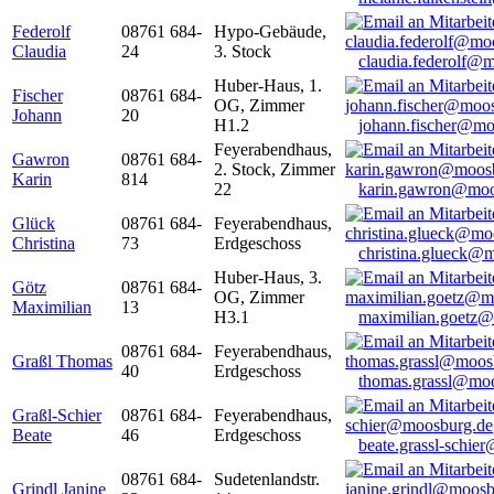
Federolf
08761 684-
Hypo-Gebäude,
Claudia
24
3. Stock
claudia.federolf@
Huber-Haus, 1.
Fischer
08761 684-
OG, Zimmer
Johann
20
H1.2
johann.fischer@mo
Feyerabendhaus,
Gawron
08761 684-
2. Stock, Zimmer
Karin
814
22
karin.gawron@moo
Glück
08761 684-
Feyerabendhaus,
Christina
73
Erdgeschoss
christina.glueck@
Huber-Haus, 3.
Götz
08761 684-
OG, Zimmer
Maximilian
13
H3.1
maximilian.goetz
08761 684-
Feyerabendhaus,
Graßl Thomas
40
Erdgeschoss
thomas.grassl@mo
Graßl-Schier
08761 684-
Feyerabendhaus,
Beate
46
Erdgeschoss
beate.grassl-schi
08761 684-
Sudetenlandstr.
Grindl Janine